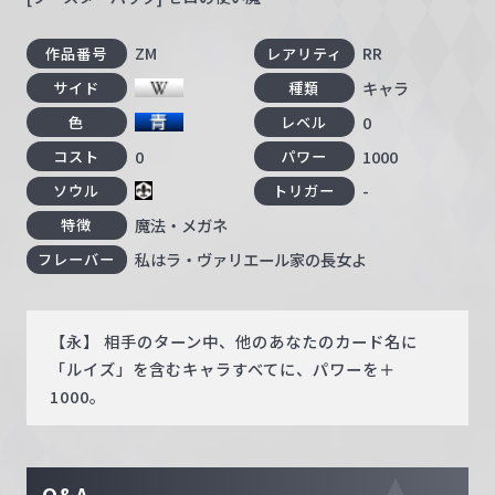
ZM
RR
作品番号
レアリティ
キャラ
サイド
種類
0
色
レベル
0
1000
コスト
パワー
-
ソウル
トリガー
魔法・メガネ
特徴
私はラ・ヴァリエール家の長女よ
フレーバー
【永】 相手のターン中、他のあなたのカード名に
「ルイズ」を含むキャラすべてに、パワーを＋
1000。
Q&A