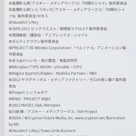
©高橋弥七郎/アスキー・メディアワークス/『灼眼のシャナ』製作委員会
©高橋弥七郎/いとうのいぢ/アスキー・メディアワークス/『灼眼のシャ
ナII』製作委員会/ＭＢＳ
©VisualArt's/Key
©2009,2011 ビックウエスト／劇場版マクロスＦ製作委員会
©西尾維新／講談社・アニプレックス・シャフト
©ギルティクラウン製作委員会
©PROJECT DD ©Index Corporation/「ペルソナ４」アニメーション製
作委員会
©あらゐけいいち・角川書店／東雲研究所
©Nitroplus/TYPE-MOON・ufotable・FZPC
©Magica Quartet/Aniplex・Madoka Partners・MBS
©2012 ヤマグチノボル・メディアファクトリー／ゼロの使い魔Ｆ製作委
員会
©Project シンフォギア
©BNGI／PROJECT iM@S
©2012 MAGES./5pb./Nitroplus
©川原 礫／アスキー・メディアワークス／AW Project
©SEGA / ©Crypton Future Media, Inc. www.crypton.net Illustration
by KEI
©VisualArt's/Key/Team Little Busters!