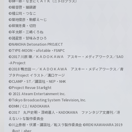
©榊一郎・なまにくＡＴＫ（ニトロプラス）
©細音啓・猫鍋蒼
©橘公司・つなこ
©築地俊彦・駒都え～じ
©柳実冬貴・切符
©羊太郎・三嶋くろね
©諸星悠・甘味みきひろ
©NANOHA Detonation PROJECT
©TYPE-MOON・ufotable・FSNPC
©2017 川原 礫／ＫＡＤＯＫＡＷＡ アスキー・メディアワークス／SAO
-A Project
©2018 鴨志田 一／ＫＡＤＯＫＡＷＡ アスキー・メディアワークス／青
ブタ Project イラスト／溝口ケージ
©CLAMP・ST／講談社・NEP・NHK
©Project Revue Starlight
© 2021 Ateam Entertainment Inc.
©Tokyo Broadcasting System Television, Inc.
©DMM / C2 / KADOKAWA
©2017 丸戸史明・深崎暮人・KADOKAWA ファンタジア文庫刊／冴
えない♭な製作委員会
©川上泰樹・伏瀬・講談社／転スラ製作委員会 ©REKI KAWAHARA 2019
illust：abec