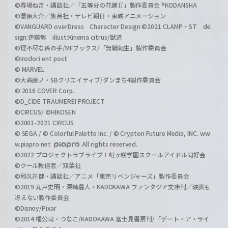
©春場ねぎ・講談社／「五等分の花嫁∬」製作委員会 ®KODANSHA
©葦原大介／集英社・テレビ朝日・東映アニメーション
©VANGUARD overDress Character Design ©2021 CLAMP・ST de
sign:伊藤彰 illust:Kinema citrus/獣道
©理不尽な孫の手/MFブックス/「無職転生」製作委員会
©irodori ent post
© MARVEL
©大森藤ノ・SBクリエイティブ/ダンまち4製作委員会
© 2016 COVER Corp.
©D_CIDE TRAUMEREI PROJECT
©CIRCUS/ ©HIKOSEN
©2001-2021 CIRCUS
© SEGA / © Colorful Palette Inc. / © Crypton Future Media, INC. ww
w.piapro.net
All rights reserved.
©2022 プロジェクトラブライブ！虹ヶ咲学園スクールアイドル同好会
©クール教信者／双葉社
©和久井健・講談社／アニメ「東京リベンジャーズ」製作委員会
©2019 丸戸史明・深崎暮人・KADOKAWA ファンタジア文庫刊／映画も
冴えない製作委員会
©Disney/Pixar
©2014 橘公司・つなこ/KADOKAWA 富士見書房刊/「デート・ア・ライ