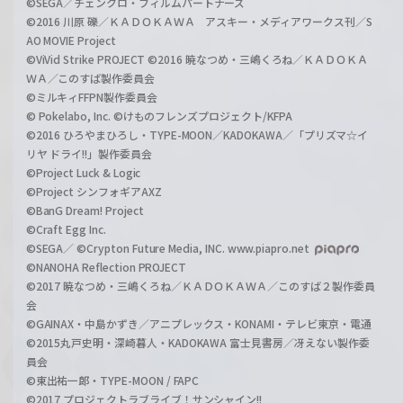
©SEGA／チェンクロ・フィルムパートナーズ
©2016 川原 礫／ＫＡＤＯＫＡＷＡ アスキー・メディアワークス刊／S
AO MOVIE Project
©ViVid Strike PROJECT ©2016 暁なつめ・三嶋くろね／ＫＡＤＯＫＡ
ＷＡ／このすば製作委員会
©ミルキィFFPN製作委員会
© Pokelabo, Inc. ©けものフレンズプロジェクト/KFPA
©2016 ひろやまひろし・TYPE-MOON／KADOKAWA／「プリズマ☆イ
リヤ ドライ!!」製作委員会
©Project Luck & Logic
©Project シンフォギアAXZ
©BanG Dream! Project
©Craft Egg Inc.
©SEGA／ ©Crypton Future Media, INC. www.piapro.net
©NANOHA Reflection PROJECT
©2017 暁なつめ・三嶋くろね／ＫＡＤＯＫＡＷＡ／このすば２製作委員
会
©GAINAX・中島かずき／アニプレックス・KONAMI・テレビ東京・電通
©2015丸戸史明・深崎暮人・KADOKAWA 富士見書房／冴えない製作委
員会
©東出祐一郎・TYPE-MOON / FAPC
©2017 プロジェクトラブライブ！サンシャイン!!