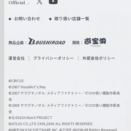
ル
Official
X
Y
ツ
o
｜
お問い合わせ
取り扱い店舗一覧
u
W
T
e
u
i
b
商品企画：
開発：
ß
e
S
O
運営会社
プライバシーポリシー
外部送信ポリシー
c
f
h
f
w
i
a
©CIRCUS
c
©2007 VisualArt's/Key
r
i
©2007 ヤマグチノボル･メディアファクトリー／ゼロの使い魔製作委員
z
会
a
©2008 ヤマグチノボル･メディアファクトリー／ゼロの使い魔製作委員
l
会
C
©なのはStrikerS PROJECT
h
©ATLUS CO.,LTD.1996,2006 ALL RIGHTS RESERVED.
a
©NIPPON ICHI SOFTWARE INC. ©TYPE-MOON All Rights Reserved.