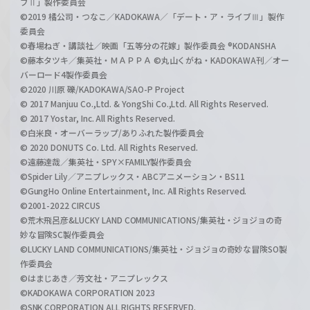
ブⅡ」製作委員会
©2019 橘公司・つなこ／KADOKAWA／「デート・ア・ライブⅢ」製作
委員会
©春場ねぎ・講談社／映画「五等分の花嫁」製作委員会 ®KODANSHA
©藤本タツキ／集英社・ＭＡＰＰＡ ©丸山くがね・KADOKAWA刊／オー
バーロード4製作委員会
©2020 川原 礫/KADOKAWA/SAO-P Project
© 2017 Manjuu Co.,Ltd. & YongShi Co.,Ltd. All Rights Reserved.
© 2017 Yostar, Inc. All Rights Reserved.
©白米良・オーバーラップ/ありふれた製作委員会
© 2020 DONUTS Co. Ltd. All Rights Reserved.
©遠藤達哉／集英社・SPY×FAMILY製作委員会
©Spider Lily／アニプレックス・ABCアニメーション・BS11
©GungHo Online Entertainment, Inc. All Rights Reserved.
©2001-2022 CIRCUS
©荒木飛呂彦&LUCKY LAND COMMUNICATIONS/集英社・ジョジョの奇
妙な冒険SC製作委員会
©LUCKY LAND COMMUNICATIONS/集英社・ジョジョの奇妙な冒険SO製
作委員会
©はまじあき／芳文社・アニプレックス
©KADOKAWA CORPORATION 2023
©SNK CORPORATION ALL RIGHTS RESERVED.