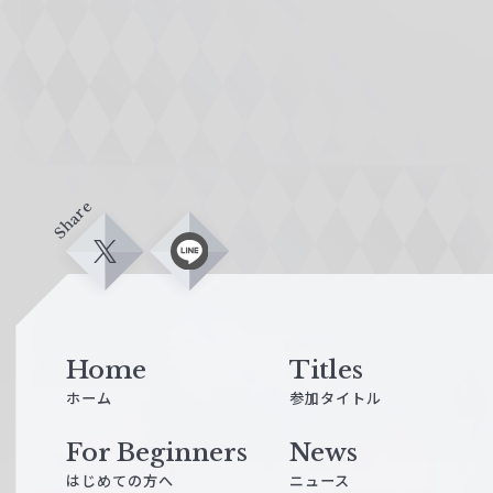
Share
X
L
i
n
e
Home
Titles
ホーム
参加タイトル
For Beginners
News
はじめての方へ
ニュース