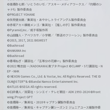
©高橋弥七郎／いとうのいぢ／アスキー･メディアワークス／『灼眼のシ
ャナF』製作委員会
©PROJECT YOHANE
©矢吹健太朗／集英社・あやかしトライアングル製作委員会
©赤坂アカ×横槍メンゴ／集英社・【推しの子】製作委員会
©Pyramid,Inc.／成子坂製作所
©山田鐘人・アベツカサ／小学館／「葬送のフリーレン」製作委員会
©2015, 2017, 2021 BIGWEST
©Bushiroad
©HAKAMA Inc
©Bushiroad
©春場ねぎ・講談社／「五等分の花嫁∽」製作委員会
©2022 鴨志田 一/KADOKAWA/青ブタ Project ©CLAMP・ST/講談社・N
EP・NHK
© NEXON Games Co., Ltd. & Yostar, Inc. All Rights Reserved. THE ID
OLM@STER™& ©Bandai Namco Entertainment Inc.
©ATLUS ©SEGA All rights reserved.
©臼井儀人／双葉社・シンエイ・テレビ朝日・ADK 1993-2024 ©Front
wing/Project GPT
©高橋陽一／集英社・2018キャプテン翼製作委員会
©高橋陽一／集英社・キャプテン翼シーズン２ ジュニアユース編製作委