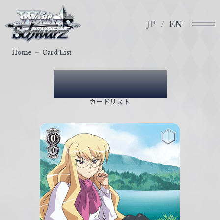
メ
ヴ
ニ
ァ
JP
EN
ュ
イ
ー
ス
Home
Card List
シ
ュ
Card List
ヴ
ァ
カードリスト
ル
ツ
｜
W
e
i
ß
S
c
h