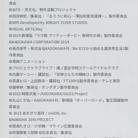
員会
©あfろ・芳文社／野外活動プロジェクト
©和月伸宏／集英社・「るろうに剣心 －明治剣客浪漫譚－」製作委員会
©WFS Developed by WRIGHT FLYER STUDIOS
©VISUAL ARTS/Key
©2024 劇場版「ウマ娘 プリティーダービー 新時代の扉」製作委員会
©KADOKAWA CORPORATION 2024
©長月達平・株式会社KADOKAWA刊／Re:ゼロから始める異世界生活2製
作委員会
©東映アニメーション
©プロジェクトラブライブ！蓮ノ空女学院スクールアイドルクラブ
©内藤マーシー・講談社／「甘神さんちの縁結び」製作委員会
©真島ヒロ・上田敦夫・講談社／FT100YQ製作委員会・テレビ東京
©龍幸伸／集英社・ダンダダン製作委員会
©2023 時雨沢恵一/KADOKAWA/GGO2 Project
©丸山くがね・KADOKAWA刊／劇場版「オーバーロード」聖王国編製作
委員会
© 2023 あおぎり高校 / viviON, inc.
©NANOHA 20th PROJECT
©雨森たきび／小学館／マケイン応援委員会
©防衛隊第３部隊 ©松本直也／集英社