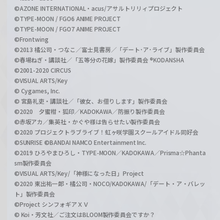
©AZONE INTERNATIONAL・acus/アサルトリリィプロジェクト
©TYPE-MOON / FGO6 ANIME PROJECT
©TYPE-MOON / FGO7 ANIME PROJECT
©Frontwing
©2013 橘公司・つなこ／富士見書房／「デート･ア･ライブ」製作委員会
©春場ねぎ・講談社／「五等分の花嫁」製作委員会 ®KODANSHA
©2001-2020 CIRCUS
©VISUAL ARTS/Key
© Cygames, Inc.
© 宮島礼吏・講談社／「彼女、お借りします」製作委員会
©2020 夕蜜柑・狐印／KADOKAWA／防振り製作委員会
©赤坂アカ／集英社・かぐや様は告らせたい製作委員会
©2020 プロジェクトラブライブ！虹ヶ咲学園スクールアイドル同好会
©SUNRISE ©BANDAI NAMCO Entertainment Inc.
©2019 ひろやまひろし・TYPE-MOON／KADOKAWA／Prisma☆Phanta
sm製作委員会
©VISUAL ARTS/Key/「神様になった日」Project
©2020 東出祐一郎・橘公司・NOCO/KADOKAWA/「デート・ア・バレッ
ト」製作委員会
©Project シンフォギアＸＶ
© Koi・芳文社／ご注文はBLOOM製作委員会ですか？