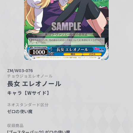
w
a
r
z
ZM/W03-076
チョウジョエレオノール
長女 エレオノール
キャラ【Wサイド】
ネオスタンダード区分
ゼロの使い魔
収録商品
[ブースターパック] ゼロの使い魔