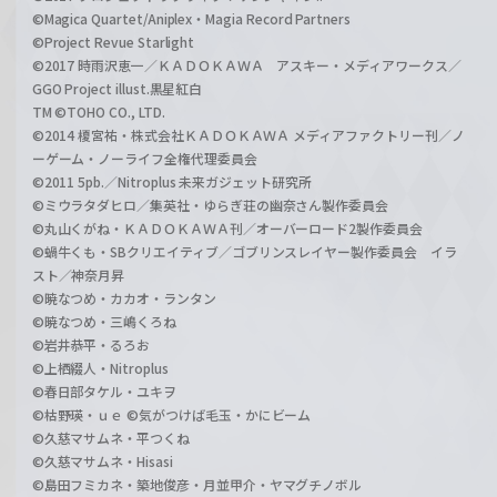
©Magica Quartet/Aniplex・Magia Record Partners
©Project Revue Starlight
©2017 時雨沢恵一／ＫＡＤＯＫＡＷＡ アスキー・メディアワークス／
GGO Project illust.黒星紅白
TM ©TOHO CO., LTD.
©2014 榎宮祐・株式会社ＫＡＤＯＫＡＷＡ メディアファクトリー刊／ノ
ーゲーム・ノーライフ全権代理委員会
©2011 5pb.／Nitroplus 未来ガジェット研究所
©ミウラタダヒロ／集英社・ゆらぎ荘の幽奈さん製作委員会
©丸山くがね・ＫＡＤＯＫＡＷＡ刊／オーバーロード2製作委員会
©蝸牛くも・SBクリエイティブ／ゴブリンスレイヤー製作委員会 イラ
スト／神奈月昇
©暁なつめ・カカオ・ランタン
©暁なつめ・三嶋くろね
©岩井恭平・るろお
©上栖綴人・Nitroplus
©春日部タケル・ユキヲ
©枯野瑛・ｕｅ ©気がつけば毛玉・かにビーム
©久慈マサムネ・平つくね
©久慈マサムネ・Hisasi
©島田フミカネ・築地俊彦・月並甲介・ヤマグチノボル