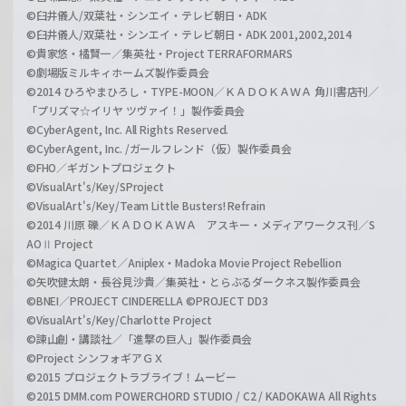
©臼井儀人/双葉社・シンエイ・テレビ朝日・ADK
©臼井儀人/双葉社・シンエイ・テレビ朝日・ADK 2001,2002,2014
©貴家悠・橘賢一／集英社・Project TERRAFORMARS
©劇場版ミルキィホームズ製作委員会
©2014 ひろやまひろし・TYPE-MOON／ＫＡＤＯＫＡＷＡ 角川書店刊／
「プリズマ☆イリヤ ツヴァイ！」製作委員会
©CyberAgent, Inc. All Rights Reserved.
©CyberAgent, Inc. /ガールフレンド（仮）製作委員会
©FHO／ギガントプロジェクト
©VisualArt's/Key/SProject
©VisualArt's/Key/Team Little Busters! Refrain
©2014 川原 礫／ＫＡＤＯＫＡＷＡ アスキー・メディアワークス刊／S
AOⅡ Project
©Magica Quartet／Aniplex・Madoka Movie Project Rebellion
©矢吹健太朗・長谷見沙貴／集英社・とらぶるダークネス製作委員会
©BNEI／PROJECT CINDERELLA ©PROJECT DD3
©VisualArt's/Key/Charlotte Project
©諫山創・講談社／「進撃の巨人」製作委員会
©Project シンフォギアＧＸ
©2015 プロジェクトラブライブ！ムービー
©2015 DMM.com POWERCHORD STUDIO / C2 / KADOKAWA All Rights