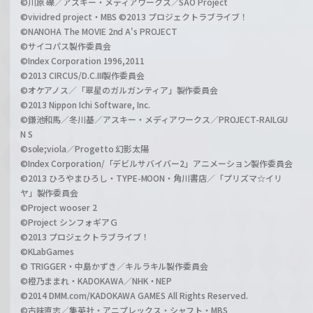
©川原 礫／アスキー・メディアワークス／SAO Project
©vividred project・MBS ©2013 プロジェクトラブライブ！
©NANOHA The MOVIE 2nd A's PROJECT
©サイコパス製作委員会
©Index Corporation 1996,2011
©2013 CIRCUS/D.C.III製作委員会
©オケアノス／「翠星のガルガンティア」製作委員会
©2013 Nippon Ichi Software, Inc.
©鎌池和馬／冬川基／アスキー・メディアワークス／PROJECT-RAILGU
N S
©sole;viola／Progetto 幻影太陽
©Index Corporation/「デビルサバイバー2」アニメーション製作委員会
©2013 ひろやまひろし・TYPE-MOON・角川書店／「プリズマ☆イリ
ヤ」製作委員会
©Project wooser 2
©Project シンフォギアＧ
©2013 プロジェクトラブライブ！
©KLabGames
© TRIGGER・中島かずき／キルラキル製作委員会
©橙乃ままれ・KADOKAWA／NHK・NEP
©2014 DMM.com/KADOKAWA GAMES All Rights Reserved.
©古味直志／集英社・アニプレックス・シャフト・MBS