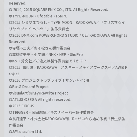
Reserved.
© 2014, 2015 SQUARE ENIX CO., LTD. All Rights Reserved.
©TYPE-MOON・ufotable・FSNPC
©2015 ひろやまひろし・TYPE-MOON／KADOKAWA／「プリズマ☆イ
リヤ ツヴァイ ヘルツ！」製作委員会
©2016 DMM.com POWERCHORD STUDIO / C2 / KADOKAWA All Rights
Reserved.
©赤塚不二夫／おそ松さん製作委員会
©高橋留美子・小学館／NHK・NEP・ShoPro
©Koi・芳文社／ご注文は製作委員会ですか？？
©2015 川原 礫／KADOKAWA アスキー・メディアワークス刊／AWIB P
roject
©2016 プロジェクトラブライブ！サンシャイン!!
©BanG Dream! Project
©VisualArt's/Key/Rewrite Project
©ATLUS ©SEGA All rights reserved.
©2015 CIRCUS
©TRIGGER・岡田麿里／キズナイーバー製作委員会
©長月達平・株式会社KADOKAWA刊／Re:ゼロから始める異世界生活製
作委員会
©&™Lucasfilm Ltd.