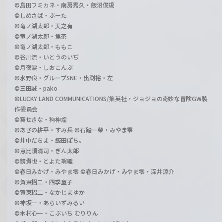
©島田フミカネ・南房秀久・飯沼俊規
©しめさば・ぶーた
©竜ノ湖太郎・天之有
©竜ノ湖太郎・焦茶
©竜ノ湖太郎・ももこ
©谷川流・いとうのいぢ
©月夜涙・しおこんぶ
©水野良・グループSNE・出渕裕・左
©三田誠・pako
©LUCKY LAND COMMUNICATIONS/集英社・ジョジョの奇妙な冒険GW製
作委員会
©葵せきな・狗神煌
©あざの耕平・すみ兵 ©石踏一榮・みやま零
©井中だちま・飯田ぽち。
©恵比須清司・ぎん太郎
©鏡貴也・とよた瑣織
©春日みかげ・みやま零 ©春日みかげ・みやま零・深井涼介
©賀東招二・四季童子
©賀東招二・なかじまゆか
©神坂一・あらいずみるい
©木村心一・こぶいち むりりん