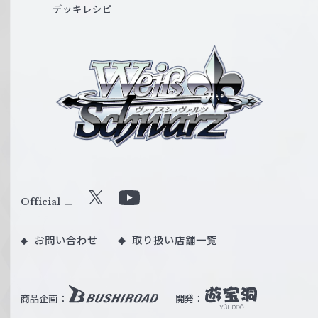
デッキレシピ
ヴ
ァ
イ
ス
シ
ュ
ヴ
ァ
ル
Official
X
Y
ツ
o
｜
お問い合わせ
取り扱い店舗一覧
u
W
T
e
u
i
b
商品企画：
開発：
ß
e