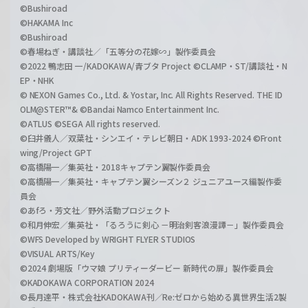
©Bushiroad
©HAKAMA Inc
©Bushiroad
©春場ねぎ・講談社／「五等分の花嫁∽」製作委員会
©2022 鴨志田 一/KADOKAWA/青ブタ Project ©CLAMP・ST/講談社・N
EP・NHK
© NEXON Games Co., Ltd. & Yostar, Inc. All Rights Reserved. THE ID
OLM@STER™& ©Bandai Namco Entertainment Inc.
©ATLUS ©SEGA All rights reserved.
©臼井儀人／双葉社・シンエイ・テレビ朝日・ADK 1993-2024 ©Front
wing/Project GPT
©高橋陽一／集英社・2018キャプテン翼製作委員会
©高橋陽一／集英社・キャプテン翼シーズン２ ジュニアユース編製作委
員会
©あfろ・芳文社／野外活動プロジェクト
©和月伸宏／集英社・「るろうに剣心 －明治剣客浪漫譚－」製作委員会
©WFS Developed by WRIGHT FLYER STUDIOS
©VISUAL ARTS/Key
©2024 劇場版「ウマ娘 プリティーダービー 新時代の扉」製作委員会
©KADOKAWA CORPORATION 2024
©長月達平・株式会社KADOKAWA刊／Re:ゼロから始める異世界生活2製