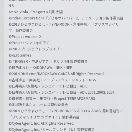
N S
©sole;viola／Progetto 幻影太陽
©Index Corporation/「デビルサバイバー2」アニメーション製作委員会
©2013 ひろやまひろし・TYPE-MOON・角川書店／「プリズマ☆イリ
ヤ」製作委員会
©Project wooser 2
©Project シンフォギアＧ
©2013 プロジェクトラブライブ！
©KLabGames
© TRIGGER・中島かずき／キルラキル製作委員会
©橙乃ままれ・KADOKAWA／NHK・NEP
©2014 DMM.com/KADOKAWA GAMES All Rights Reserved.
©古味直志／集英社・アニプレックス・シャフト・MBS
©臼井儀人/双葉社・シンエイ・テレビ朝日・ADK
©臼井儀人/双葉社・シンエイ・テレビ朝日・ADK 2001,2002,2014
©貴家悠・橘賢一／集英社・Project TERRAFORMARS
©劇場版ミルキィホームズ製作委員会
©2014 ひろやまひろし・TYPE-MOON／ＫＡＤＯＫＡＷＡ 角川書店刊／
「プリズマ☆イリヤ ツヴァイ！」製作委員会
©CyberAgent, Inc. All Rights Reserved.
©CyberAgent, Inc. /ガールフレンド（仮）製作委員会