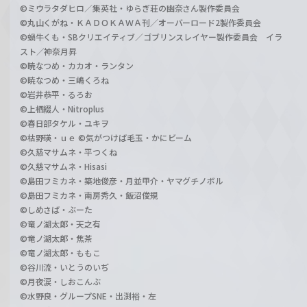
©ミウラタダヒロ／集英社・ゆらぎ荘の幽奈さん製作委員会
©丸山くがね・ＫＡＤＯＫＡＷＡ刊／オーバーロード2製作委員会
©蝸牛くも・SBクリエイティブ／ゴブリンスレイヤー製作委員会 イラ
スト／神奈月昇
©暁なつめ・カカオ・ランタン
©暁なつめ・三嶋くろね
©岩井恭平・るろお
©上栖綴人・Nitroplus
©春日部タケル・ユキヲ
©枯野瑛・ｕｅ ©気がつけば毛玉・かにビーム
©久慈マサムネ・平つくね
©久慈マサムネ・Hisasi
©島田フミカネ・築地俊彦・月並甲介・ヤマグチノボル
©島田フミカネ・南房秀久・飯沼俊規
©しめさば・ぶーた
©竜ノ湖太郎・天之有
©竜ノ湖太郎・焦茶
©竜ノ湖太郎・ももこ
©谷川流・いとうのいぢ
©月夜涙・しおこんぶ
©水野良・グループSNE・出渕裕・左