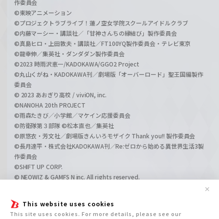
作委員会
©東映アニメーション
©プロジェクトラブライブ！蓮ノ空女学院スクールアイドルクラブ
©内藤マーシー・講談社／「甘神さんちの縁結び」製作委員会
©真島ヒロ・上田敦夫・講談社／FT100YQ製作委員会・テレビ東京
©龍幸伸／集英社・ダンダダン製作委員会
©2023 時雨沢恵一/KADOKAWA/GGO2 Project
©丸山くがね・KADOKAWA刊／劇場版「オーバーロード」聖王国編製作
委員会
© 2023 あおぎり高校 / viviON, inc.
©NANOHA 20th PROJECT
©雨森たきび／小学館／マケイン応援委員会
©防衛隊第３部隊 ©松本直也／集英社
©原悠衣・芳文社／劇場版きんいろモザイク Thank you!! 製作委員会
©長月達平・株式会社KADOKAWA刊／Re:ゼロから始める異世界生活3製
作委員会
©SHIFT UP CORP.
© NEOWIZ & GAMFS N inc. All rights reserved.
©ATLUS. ©SEGA.
✕
©GIRLS und PANZER Projekt
This website uses cookies
©GIRLS und PANZER Film Projekt
This site uses cookies. For more details, please see our
©GIRLS und PANZER Finale Projekt