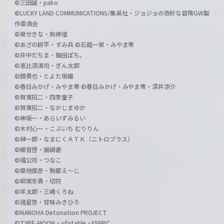
©三田誠・pako
©LUCKY LAND COMMUNICATIONS/集英社・ジョジョの奇妙な冒険GW製
作委員会
©葵せきな・狗神煌
©あざの耕平・すみ兵 ©石踏一榮・みやま零
©井中だちま・飯田ぽち。
©恵比須清司・ぎん太郎
©鏡貴也・とよた瑣織
©春日みかげ・みやま零 ©春日みかげ・みやま零・深井涼介
©賀東招二・四季童子
©賀東招二・なかじまゆか
©神坂一・あらいずみるい
©木村心一・こぶいち むりりん
©榊一郎・なまにくＡＴＫ（ニトロプラス）
©細音啓・猫鍋蒼
©橘公司・つなこ
©築地俊彦・駒都え～じ
©柳実冬貴・切符
©羊太郎・三嶋くろね
©諸星悠・甘味みきひろ
©NANOHA Detonation PROJECT
©TYPE-MOON・ufotable・FSNPC