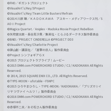
©FHO／ギガントプロジェクト
©VisualArt's/Key/SProject
©VisualArt's/Key/Team Little Busters! Refrain
©2014 川原 礫／ＫＡＤＯＫＡＷＡ アスキー・メディアワークス刊／S
AOⅡ Project
©Magica Quartet／Aniplex・Madoka Movie Project Rebellion
©矢吹健太朗・長谷見沙貴／集英社・とらぶるダークネス製作委員会
©BNEI／PROJECT CINDERELLA ©PROJECT DD3
©VisualArt's/Key/Charlotte Project
©諫山創・講談社／「進撃の巨人」製作委員会
©Project シンフォギアＧＸ
©2015 プロジェクトラブライブ！ムービー
©2015 DMM.com POWERCHORD STUDIO / C2 / KADOKAWA All Rights
Reserved.
© 2014, 2015 SQUARE ENIX CO., LTD. All Rights Reserved.
©TYPE-MOON・ufotable・FSNPC
©2015 ひろやまひろし・TYPE-MOON／KADOKAWA／「プリズマ☆イ
リヤ ツヴァイ ヘルツ！」製作委員会
©2016 DMM.com POWERCHORD STUDIO / C2 / KADOKAWA All Rights
Reserved.
©赤塚不二夫／おそ松さん製作委員会