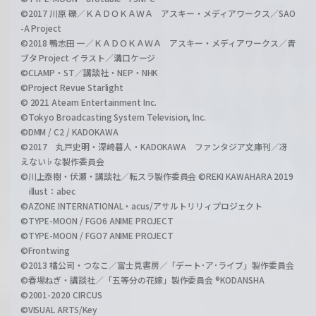
©2017 川原 礫／ＫＡＤＯＫＡＷＡ アスキー・メディアワークス／SAO
-A Project
©2018 鴨志田 一／ＫＡＤＯＫＡＷＡ アスキー・メディアワークス／青
ブタ Project イラスト／溝口ケージ
©CLAMP・ST／講談社・NEP・NHK
©Project Revue Starlight
© 2021 Ateam Entertainment Inc.
©Tokyo Broadcasting System Television, Inc.
©DMM / C2 / KADOKAWA
©2017 丸戸史明・深崎暮人・KADOKAWA ファンタジア文庫刊／冴
えない♭な製作委員会
©川上泰樹・伏瀬・講談社／転スラ製作委員会 ©REKI KAWAHARA 2019
illust：abec
©AZONE INTERNATIONAL・acus/アサルトリリィプロジェクト
©TYPE-MOON / FGO6 ANIME PROJECT
©TYPE-MOON / FGO7 ANIME PROJECT
©Frontwing
©2013 橘公司・つなこ／富士見書房／「デート･ア･ライブ」製作委員会
©春場ねぎ・講談社／「五等分の花嫁」製作委員会 ®KODANSHA
©2001-2020 CIRCUS
©VISUAL ARTS/Key