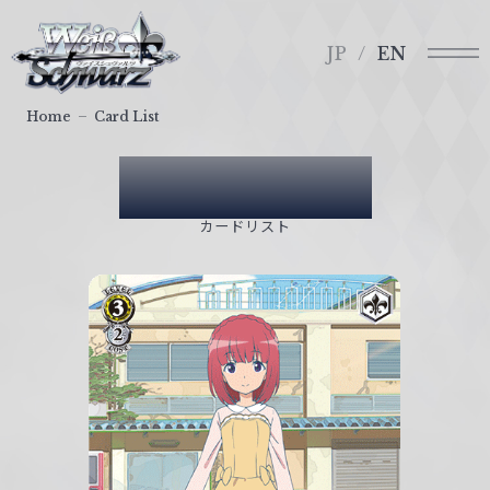
メ
ヴ
ニ
ァ
JP
EN
ュ
イ
ー
ス
Home
Card List
シ
ュ
Card List
ヴ
ァ
カードリスト
ル
ツ
｜
W
e
i
ß
S
c
h