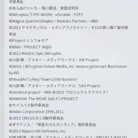
作委員会
©あらゐけいいち・角川書店／東雲研究所
©Nitroplus/TYPE-MOON・ufotable・FZPC
©Magica Quartet/Aniplex・Madoka Partners・MBS
©2012 ヤマグチノボル・メディアファクトリー／ゼロの使い魔Ｆ製作委
員会
©Project シンフォギア
©BNGI／PROJECT iM@S
©2012 MAGES./5pb./Nitroplus
©川原 礫／アスキー・メディアワークス／AW Project
©SEGA / ©Crypton Future Media, Inc. www.crypton.net Illustration
by KEI
©VisualArt's/Key/Team Little Busters!
©川原 礫／アスキー・メディアワークス／SAO Project
©vividred project・MBS ©2013 プロジェクトラブライブ！
©NANOHA The MOVIE 2nd A's PROJECT
©サイコパス製作委員会
©Index Corporation 1996,2011
©2013 CIRCUS/D.C.III製作委員会
©オケアノス／「翠星のガルガンティア」製作委員会
©2013 Nippon Ichi Software, Inc.
©鎌池和馬／冬川基／アスキー・メディアワークス／PROJECT-RAILGU