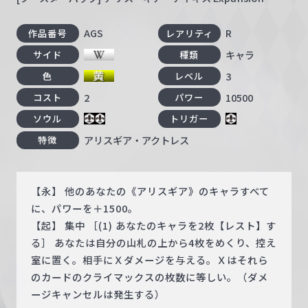
AGS
R
作品番号
レアリティ
キャラ
サイド
種類
3
色
レベル
2
10500
コスト
パワー
ソウル
トリガー
アリスギア・アクトレス
特徴
【永】 他のあなたの《アリスギア》のキャラすべて
に、パワーを＋1500。
【起】 集中 ［(1) あなたのキャラを2枚【レスト】す
る］ あなたは自分の山札の上から4枚をめくり、控え
室に置く。相手にＸダメージを与える。Ｘはそれら
のカードのクライマックスの枚数に等しい。（ダメ
ージキャンセルは発生する）