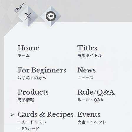
Share
X
L
i
n
e
Home
Titles
ホーム
参加タイトル
For Beginners
News
はじめての方へ
ニュース
Products
Rule/Q&A
商品情報
ルール・Q&A
Cards & Recipes
Events
カードリスト
大会・イベント
PRカード