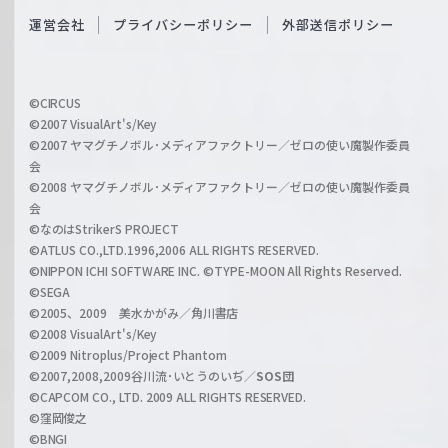
S
O
運営会社
プライバシーポリシー
外部送信ポリシー
c
f
h
f
w
i
a
©CIRCUS
c
©2007 VisualArt's/Key
r
i
©2007 ヤマグチノボル･メディアファクトリー／ゼロの使い魔製作委員
z
会
a
©2008 ヤマグチノボル･メディアファクトリー／ゼロの使い魔製作委員
l
会
C
©なのはStrikerS PROJECT
h
©ATLUS CO.,LTD.1996,2006 ALL RIGHTS RESERVED.
a
©NIPPON ICHI SOFTWARE INC. ©TYPE-MOON All Rights Reserved.
n
©SEGA
©2005、2009 美水かがみ／角川書店
n
©2008 VisualArt's/Key
e
©2009 Nitroplus/Project Phantom
l
©2007,2008,2009谷川流･いとうのいぢ／
SOS団
©CAPCOM CO., LTD. 2009 ALL RIGHTS RESERVED.
©窪岡俊之
©BNGI