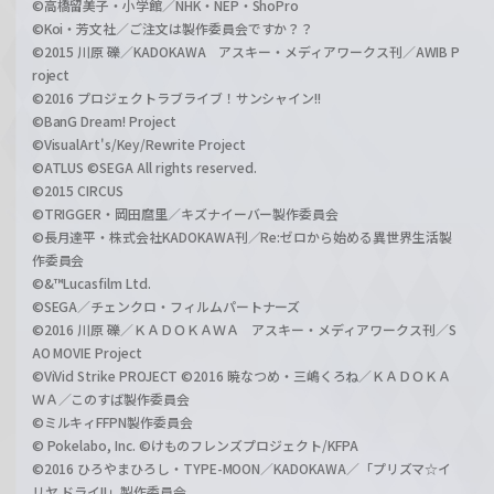
©高橋留美子・小学館／NHK・NEP・ShoPro
©Koi・芳文社／ご注文は製作委員会ですか？？
©2015 川原 礫／KADOKAWA アスキー・メディアワークス刊／AWIB P
roject
©2016 プロジェクトラブライブ！サンシャイン!!
©BanG Dream! Project
©VisualArt's/Key/Rewrite Project
©ATLUS ©SEGA All rights reserved.
©2015 CIRCUS
©TRIGGER・岡田麿里／キズナイーバー製作委員会
©長月達平・株式会社KADOKAWA刊／Re:ゼロから始める異世界生活製
作委員会
©&™Lucasfilm Ltd.
©SEGA／チェンクロ・フィルムパートナーズ
©2016 川原 礫／ＫＡＤＯＫＡＷＡ アスキー・メディアワークス刊／S
AO MOVIE Project
©ViVid Strike PROJECT ©2016 暁なつめ・三嶋くろね／ＫＡＤＯＫＡ
ＷＡ／このすば製作委員会
©ミルキィFFPN製作委員会
© Pokelabo, Inc. ©けものフレンズプロジェクト/KFPA
©2016 ひろやまひろし・TYPE-MOON／KADOKAWA／「プリズマ☆イ
リヤ ドライ!!」製作委員会