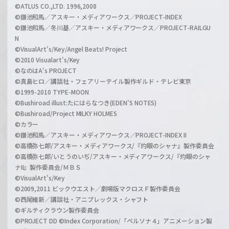
©ATLUS CO.,LTD. 1996,2008
©鎌池和馬／アスキー・メディアワークス／PROJECT-INDEX
©鎌池和馬／冬川基／アスキー・メディアワークス／PROJECT-RAILGU
N
©VisualArt's/Key/Angel Beats! Project
©2010 Visualart's/Key
©なのはA's PROJECT
©真島ヒロ／講談社・フェアリーテイル製作ギルド・テレビ東京
©1999-2010 TYPE-MOON
©Bushiroad illust:たにはらなつき(EDEN'S NOTES)
©Bushiroad/Project MILKY HOLMES
©カラー
©鎌池和馬／アスキー・メディアワークス／PROJECT-INDEX II
©高橋弥七郎/アスキー・メディアワークス/『灼眼のシャナ』製作委員会
©高橋弥七郎/いとうのいぢ/アスキー・メディアワークス/『灼眼のシャ
ナII』製作委員会/ＭＢＳ
©VisualArt's/Key
©2009,2011 ビックウエスト／劇場版マクロスＦ製作委員会
©西尾維新／講談社・アニプレックス・シャフト
©ギルティクラウン製作委員会
©PROJECT DD ©Index Corporation/「ペルソナ４」アニメーション製