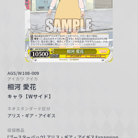
w
a
r
z
AGS/W108-009
アイカワ アイカ
相河 愛花
キャラ【Wサイド】
ネオスタンダード区分
アリス・ギア・アイギス
収録商品
[ブースターパック] アリス・ギア・アイギス Expansion