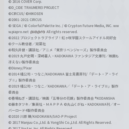
© 2016 COVER Corp.
©D_CIDE TRAUMEREI PROJECT
©CIRCUS/ ©HIKOSEN
©2001-2021 CIRCUS
© SEGA / © Colorful Palette Inc. / © Crypton Future Media, INC. ww
w.piapro.net
All rights reserved.
©2022 プロジェクトラブライブ！虹ヶ咲学園スクールアイドル同好会
©クール教信者／双葉社
©和久井健・講談社／アニメ「東京リベンジャーズ」製作委員会
©2019 丸戸史明・深崎暮人・KADOKAWA ファンタジア文庫刊／映画も
冴えない製作委員会
©Disney/Pixar
©2014 橘公司・つなこ/KADOKAWA 富士見書房刊/「デート・ア・ライ
ブⅡ」製作委員会
©2019 橘公司・つなこ／KADOKAWA／「デート・ア・ライブⅢ」製作
委員会
©春場ねぎ・講談社／映画「五等分の花嫁」製作委員会 ®KODANSHA
©藤本タツキ／集英社・ＭＡＰＰＡ ©丸山くがね・KADOKAWA刊／オー
バーロード4製作委員会
©2020 川原 礫/KADOKAWA/SAO-P Project
© 2017 Manjuu Co.,Ltd. & YongShi Co.,Ltd. All Rights Reserved.
© 2017 Yostar, Inc. All Rights Reserved.