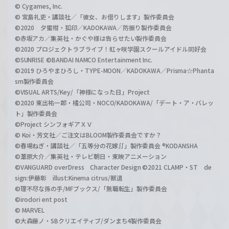
© Cygames, Inc.
© 宮島礼吏・講談社／「彼女、お借りします」製作委員会
©2020 夕蜜柑・狐印／KADOKAWA／防振り製作委員会
©赤坂アカ／集英社・かぐや様は告らせたい製作委員会
©2020 プロジェクトラブライブ！虹ヶ咲学園スクールアイドル同好会
©SUNRISE ©BANDAI NAMCO Entertainment Inc.
©2019 ひろやまひろし・TYPE-MOON／KADOKAWA／Prisma☆Phanta
sm製作委員会
©VISUAL ARTS/Key/「神様になった日」Project
©2020 東出祐一郎・橘公司・NOCO/KADOKAWA/「デート・ア・バレッ
ト」製作委員会
©Project シンフォギアＸＶ
© Koi・芳文社／ご注文はBLOOM製作委員会ですか？
©春場ねぎ・講談社／「五等分の花嫁∬」製作委員会 ®KODANSHA
©葦原大介／集英社・テレビ朝日・東映アニメーション
©VANGUARD overDress Character Design ©2021 CLAMP・ST de
sign:伊藤彰 illust:Kinema citrus/獣道
©理不尽な孫の手/MFブックス/「無職転生」製作委員会
©irodori ent post
© MARVEL
©大森藤ノ・SBクリエイティブ/ダンまち4製作委員会