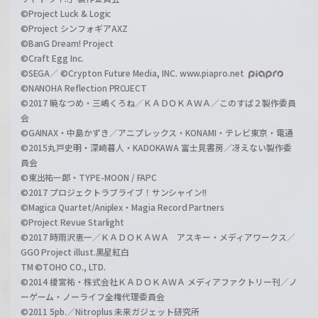
©Project Luck & Logic
©Project シンフォギアAXZ
©BanG Dream! Project
©Craft Egg Inc.
©SEGA／ ©Crypton Future Media, INC. www.piapro.net
©NANOHA Reflection PROJECT
©2017 暁なつめ・三嶋くろね／ＫＡＤＯＫＡＷＡ／このすば２製作委員
会
©GAINAX・中島かずき／アニプレックス・KONAMI・テレビ東京・電通
©2015丸戸史明・深崎暮人・KADOKAWA 富士見書房／冴えない製作委
員会
©東出祐一郎・TYPE-MOON / FAPC
©2017 プロジェクトラブライブ！サンシャイン!!
©Magica Quartet/Aniplex・Magia Record Partners
©Project Revue Starlight
©2017 時雨沢恵一／ＫＡＤＯＫＡＷＡ アスキー・メディアワークス／
GGO Project illust.黒星紅白
TM ©TOHO CO., LTD.
©2014 榎宮祐・株式会社ＫＡＤＯＫＡＷＡ メディアファクトリー刊／ノ
ーゲーム・ノーライフ全権代理委員会
©2011 5pb.／Nitroplus 未来ガジェット研究所