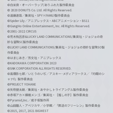
©白米良・オーバーラップ/ありふれた製作委員会
© 2020 DONUTS Co. Ltd. All Rights Reserved.
©遠藤達哉／集英社・SPY×FAMILY製作委員会
©Spider Lily／アニプレックス・ABCアニメーション・BS11
©GungHo Online Entertainment, Inc. All Rights Reserved.
©2001-2022 CIRCUS
©荒木飛呂彦&LUCKY LAND COMMUNICATIONS/集英社・ジョジョの奇
妙な冒険SC製作委員会
©LUCKY LAND COMMUNICATIONS/集英社・ジョジョの奇妙な冒険SO製
作委員会
©はまじあき／芳文社・アニプレックス
©KADOKAWA CORPORATION 2023
©SNK CORPORATION ALL RIGHTS RESERVED.
©高橋弥七郎／いとうのいぢ／アスキー･メディアワークス／『灼眼のシ
ャナF』製作委員会
©PROJECT YOHANE
©矢吹健太朗／集英社・あやかしトライアングル製作委員会
©赤坂アカ×横槍メンゴ／集英社・【推しの子】製作委員会
©Pyramid,Inc.／成子坂製作所
©山田鐘人・アベツカサ／小学館／「葬送のフリーレン」製作委員会
©2015, 2017, 2021 BIGWEST