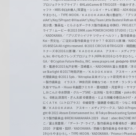
プロジェクトラブライブ！
©KLabGames
© TRIGGER・中島か
ャフト・MBS
©臼井儀人/双葉社・シンエイ・テレビ朝日・ADK
©臼
やまひろし・TYPE-MOON／ＫＡＤＯＫＡＷＡ 角川書店刊／「プ
alArt's/Key/SProject
©VisualArt's/Key/Team Little Busters! Refrain
見沙貴／集英社・とらぶるダークネス製作委員会
©BNEI／PROJECT 
ライブ！ムービー
©2015 DMM.com POWERCHORD STUDIO / C2 / KA
／KADOKAWA／「プリズマ☆イリヤ ツヴァイ ヘルツ！」製作委員
Koi・芳文社／ご注文は製作委員会ですか？？
©2015 川原 礫／KA
US ©SEGA All rights reserved.
©2015 CIRCUS
©TRIGGER・岡
トナーズ
©2016 川原 礫／ＫＡＤＯＫＡＷＡ アスキー・メディアワークス刊
o, Inc. ©けものフレンズプロジェクト/KFPA
©2016 ひろやまひろし
GA／ ©Crypton Future Media, INC. www.piapro.net
©NA
京・電通
©2015丸戸史明・深崎暮人・KADOKAWA 富士見書房／
ue Starlight
©2017 時雨沢恵一／ＫＡＤＯＫＡＷＡ アスキー・メディアワー
代理委員会
©2011 5pb.／Nitroplus 未来ガジェット研究所
©ミウラ
ー製作委員会 イラスト／神奈月昇
©暁なつめ・カカオ・ランタン
久慈マサムネ・Hisasi
©島田フミカネ・築地俊彦・月並甲介・ヤマ
しおこんぶ
©水野良・グループSNE・出渕裕・左
©三田誠・pako
©
ち。
©恵比須清司・ぎん太郎
©鏡貴也・とよた瑣織
©春日みかげ・
にくＡＴＫ（ニトロプラス）
©細音啓・猫鍋蒼
©橘公司・つなこ
©
礫／ＫＡＤＯＫＡＷＡ アスキー・メディアワークス／SAO-A Projec
ght
© 2021 Ateam Entertainment Inc.
©Tokyo Broadcasting System 
スラ製作委員会 ©REKI KAWAHARA 2019 illust：abec
©AZONE 
こ／富士見書房／「デート･ア･ライブ」製作委員会
©春場ねぎ・講談
2020 夕蜜柑・狐印／KADOKAWA／防振り製作委員会
©赤坂アカ
19 ひろやまひろし・TYPE-MOON／KADOKAWA／Prisma☆Phant