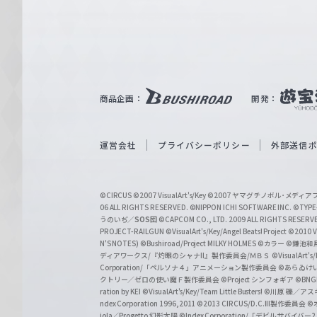
e
ヴ
ァ
ル
ツ
｜
商品企画：
開発：
W
e
i
運営会社
プライバシーポリシー
外部送信
ß
S
©CIRCUS
©2007 VisualArt's/Key
©2007 ヤマグチノボル･メデ
c
06 ALL RIGHTS RESERVED.
©NIPPON ICHI SOFTWARE INC. ©TYPE-
うのいぢ／
SOS団
©CAPCOM CO., LTD. 2009 ALL RIGHTS RESERV
h
PROJECT-RAILGUN
©VisualArt's/Key/Angel Beats! Project
©2010 Vi
w
N'S NOTES)
©Bushiroad/Project MILKY HOLMES
©カラー
©鎌池和馬
ディアワークス/『灼眼のシャナII』製作委員会/ＭＢＳ
©VisualArt's
a
Corporation/「ペルソナ４」アニメーション製作委員会
©あらゐけ
クトリー／ゼロの使い魔Ｆ製作委員会
©Project シンフォギア
©BNG
r
ration by KEI
©VisualArt's/Key/Team Little Busters!
©川原 礫／アスキ
z
ndex Corporation 1996,2011
©2013 CIRCUS/D.C.III製作委員会
©
iola／Progetto 幻影太陽
©Index Corporation/「デビルサバ