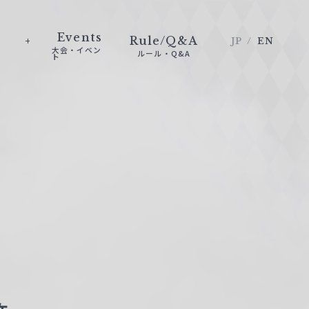
Events
Rule/Q&A
JP
EN
大会・イベン
ルール・Q&A
ト