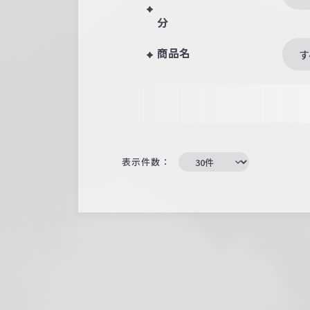
分
商品名
す
表示件数：