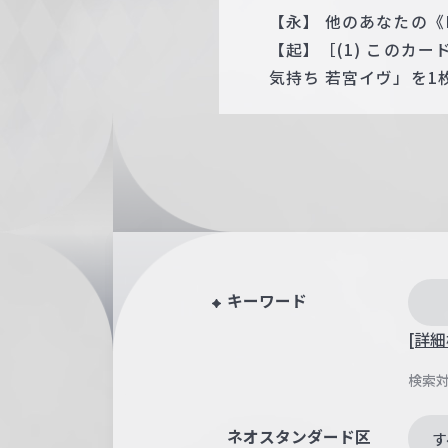
【永】 他のあなたの《P
【起】［(1) このカ
気持ち 若宮イヴ」を
キーワード
[詳細
検索
ネオスタンダード区
す