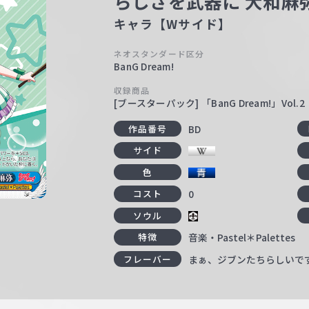
らしさを武器に 大和麻
キャラ【Wサイド】
ネオスタンダード区分
BanG Dream!
収録商品
[ブースターパック] 「BanG Dream!」Vol.2
BD
作品番号
サイド
色
0
コスト
ソウル
音楽・Pastel＊Palettes
特徴
まぁ、ジブンたちらしいで
フレーバー