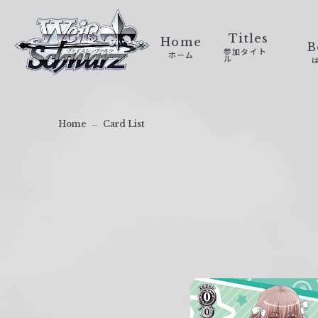
ヴ
ァ
Titles
Home
B
参加タイト
ホーム
イ
ル
ス
シ
ュ
Home
Card List
ヴ
ァ
ル
ツ
｜
W
e
i
ß
S