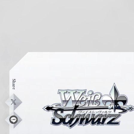
Share
ヴ
ァ
イ
X
ス
シ
L
i
ュ
n