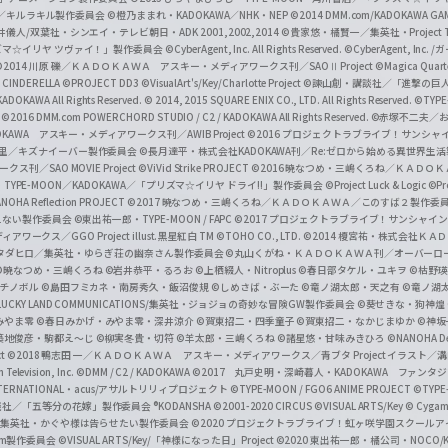
c
ずき／キルラキル製作委員会
©橙乃ままれ・KADOKAWA／NHK・NEP
©2014 DMM.com/KADOKAWA GAMES
井儀人/双葉社・シンエイ・テレビ朝日・ADK 2001,2002,2014
©貴家悠・橘賢一／集英社・Project T
i
リズマ☆イリヤ ツヴァイ！」製作委員会
©CyberAgent, Inc. All Rights Reserved.
©CyberAgent, I
a
©2014 川原 礫／ＫＡＤＯＫＡＷＡ アスキー・メディアワークス刊／SAOⅡ Project
©Magica Quart
CINDERELLA ©PROJECT DD3
©VisualArt's/Key/Charlotte Project
©諫山創・講談社／「進撃の巨
l
DOKAWA All Rights Reserved.
© 2014, 2015 SQUARE ENIX CO., LTD. All Rights Reserved.
©TYPE
会
©2016 DMM.com POWERCHORD STUDIO / C2 / KADOKAWA All Rights Reserved.
©赤塚不二夫／
C
DOKAWA アスキー・メディアワークス刊／AWIB Project
©2016 プロジェクトラブライブ！サンシャイ
h
田麿里／キズナイーバー製作委員会
©長月達平・株式会社KADOKAWA刊／Re:ゼロから始める異世界生
／SAO MOVIE Project
©ViVid Strike PROJECT ©2016 暁なつめ・三嶋くろね／Ｋ
a
・TYPE-MOON／KADOKAWA／「プリズマ☆イリヤ ドライ!!」製作委員会
©Project Luck & Logic
©P
NOHA Reflection PROJECT
©2017 暁なつめ・三嶋くろね／ＫＡＤＯＫＡＷＡ／このすば２製作委
n
冴えない製作委員会
©東出祐一郎・TYPE-MOON / FAPC
©2017 プロジェクトラブライブ！サンシャイン!
n
クス／GGO Project illust.黒星紅白
TM ©TOHO CO., LTD.
©2014 榎宮祐・株式会社Ｋ
タダヒロ／集英社・ゆらぎ荘の幽奈さん製作委員会
©丸山くがね・ＫＡＤＯＫＡＷＡ刊／オーバーロ
e
©暁なつめ・三嶋くろね
©岩井恭平・るろお
©上栖綴人・Nitroplus
©春日部タケル・ユキヲ
©枯野瑛
グチノボル
©島田フミカネ・南房秀久・飯沼俊規
©しめさば・ぶーた
©竜ノ湖太郎・天之有
©竜ノ湖
l
LUCKY LAND COMMUNICATIONS/集英社・ジョジョの奇妙な冒険GW製作委員会
©葵せきな・狗神煌
みやま零 ©春日みかげ・みやま零・深井涼介
©賀東招二・四季童子
©賀東招二・なかじまゆか
©神坂
築地俊彦・駒都え～じ
©柳実冬貴・切符
©羊太郎・三嶋くろね
©諸星悠・甘味みきひろ
©NANOHA De
t
©2018 鴨志田 一／ＫＡＤＯＫＡＷＡ アスキー・メディアワークス／青ブタ Project イラスト／
Television, Inc.
©DMM / C2 / KADOKAWA
©2017 丸戸史明・深崎暮人・KADOKAWA ファン
INTERNATIONAL・acus/アサルトリリィプロジェクト
©TYPE-MOON / FGO6 ANIME PROJECT
©TYPE
社／「五等分の花嫁」製作委員会 ®KODANSHA
©2001-2020 CIRCUS
©VISUAL ARTS/Key
© Cygame
／集英社・かぐや様は告らせたい製作委員会
©2020 プロジェクトラブライブ！虹ヶ咲学園スクール
asm製作委員会
©VISUAL ARTS/Key/「神様になった日」Project
©2020 東出祐一郎・橘公司・NOCO