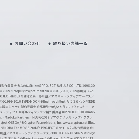
お問い合わせ
取り扱い店舗一覧
い魔製作委員会
©なのはStrikerS PROJECT
©ATLUS CO.,LTD.1996,20
©2009 Nitroplus/Project Phantom
©2007,2008,2009谷川流･いと
CT-INDEX
©鎌池和馬／冬川基／アスキー・メディアワークス／
京
©1999-2010 TYPE-MOON
©Bushiroad illust:たにはらなつき(EDE
『灼眼のシャナ』製作委員会
©高橋弥七郎/いとうのいぢ/アスキー・メ
クス・シャフト
©ギルティクラウン製作委員会
©PROJECT DD ©Index
lex・Madoka Partners・MBS
©2012 ヤマグチノボル・メディアファ
ject
©SEGA / ©Crypton Future Media, Inc. www.crypton.net Illust
NANOHA The MOVIE 2nd A's PROJECT
©サイコパス製作委員会
©I
基／アスキー・メディアワークス／PROJECT-RAILGUN S
©sole;v
リヤ」製作委員会
©Project wooser 2
©Project シンフォギアＧ
©2013