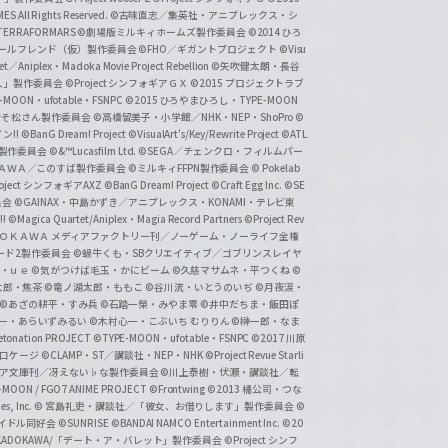
 All Rights Reserved.
©古味直志／集英社・アニプレックス・シ
ERRAFORMARS
©劇場版ミルキィホームズ製作委員会
©2014 ひろ
nc. /ガールフレンド（仮）製作委員会
©FHO／ギガントプロジェクト
©Visu
et／Aniplex・Madoka Movie Project Rebellion
©矢吹健太朗・長谷
人」製作委員会
©Project シンフォギアＧＸ
©2015 プロジェクトラブ
-MOON・ufotable・FSNPC
©2015 ひろやまひろし・TYPE-MOON
おそ松さん製作委員会
©高橋留美子・小学館／NHK・NEP・ShoPro
©
ン!!
©BanG Dream! Project
©VisualArt's/Key/Rewrite Project
©ATL
活製作委員会
©&™Lucasfilm Ltd.
©SEGA／チェンクロ・フィルムパー
ＡＤＯＫＡＷＡ／このすば製作委員会
©ミルキィFFPN製作委員会
© Pokelab
roject シンフォギアAXZ
©BanG Dream! Project
©Craft Egg Inc.
©SE
員会
©GAINAX・中島かずき／アニプレックス・KONAMI・テレビ東
!
©Magica Quartet/Aniplex・Magia Record Partners
©Project Rev
ＡＤＯＫＡＷＡ メディアファクトリー刊／ノーゲーム・ノーライフ全権
ード2製作委員会
©蝸牛くも・SBクリエイティブ／ゴブリンスレイヤ
・ｕｅ ©気がつけば毛玉・かにビーム
©久慈マサムネ・平つくね
©
太郎・焦茶
©竜ノ湖太郎・ももこ
©谷川流・いとうのいぢ
©月夜涙・
©あざの耕平・すみ兵 ©石踏一榮・みやま零
©井中だちま・飯田ぽ
一・あらいずみるい
©木村心一・こぶいち むりりん
©榊一郎・なま
tonation PROJECT
©TYPE-MOON・ufotable・FSNPC
©2017 川原
溝口ケージ
©CLAMP・ST／講談社・NEP・NHK
©Project Revue Starli
タジア文庫刊／冴えない♭な製作委員会
©川上泰樹・伏瀬・講談社／転
-MOON / FGO7 ANIME PROJECT
©Frontwing
©2013 橘公司・つな
s, Inc.
© 宮島礼吏・講談社／「彼女、お借りします」製作委員会
©
アイドル同好会
©SUNRISE ©BANDAI NAMCO Entertainment Inc.
©20
/KADOKAWA/「デート・ア・バレット」製作委員会
©Project シンフ