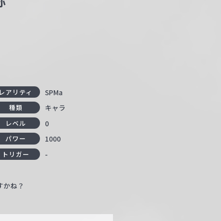
弥
SPMa
レアリティ
キャラ
種類
0
レベル
1000
パワー
-
トリガー
すかね？