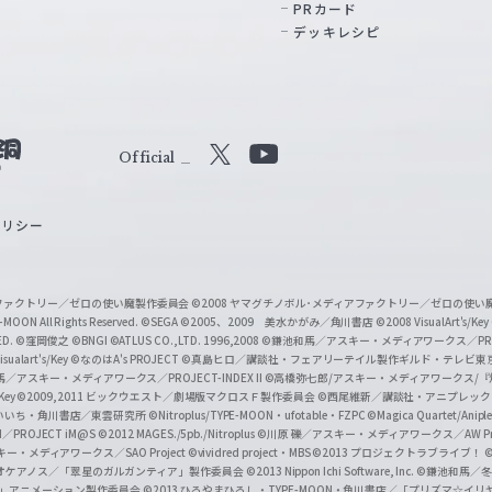
PRカード
デッキレシピ
Official
X
Y
o
ポリシー
u
T
u
ィアファクトリー／ゼロの使い魔製作委員会
©2008 ヤマグチノボル･メディアファクトリー／ゼロの使
b
MOON All Rights Reserved.
©SEGA
©2005、2009 美水かがみ／角川書店
©2008 VisualArt's/Key
ED.
©窪岡俊之
©BNGI
©ATLUS CO.,LTD. 1996,2008
©鎌池和馬／アスキー・メディアワークス／PROJE
e
sualart's/Key
©なのはA's PROJECT
©真島ヒロ／講談社・フェアリーテイル製作ギルド・テレビ東
／アスキー・メディアワークス／PROJECT-INDEX II
©高橋弥七郎/アスキー・メディアワークス/
O
/Key
©2009,2011 ビックウエスト／劇場版マクロスＦ製作委員会
©西尾維新／講談社・アニプレッ
f
いいち・角川書店／東雲研究所
©Nitroplus/TYPE-MOON・ufotable・FZPC
©Magica Quartet/Anip
I／PROJECT iM@S
©2012 MAGES./5pb./Nitroplus
©川原 礫／アスキー・メディアワークス／AW Pro
f
ー・メディアワークス／SAO Project
©vividred project・MBS ©2013 プロジェクトラブライブ！
©
i
オケアノス／「翠星のガルガンティア」製作委員会
©2013 Nippon Ichi Software, Inc.
©鎌池和馬／冬川
イバー2」アニメーション製作委員会
©2013 ひろやまひろし・TYPE-MOON・角川書店／「プリズマ☆イ