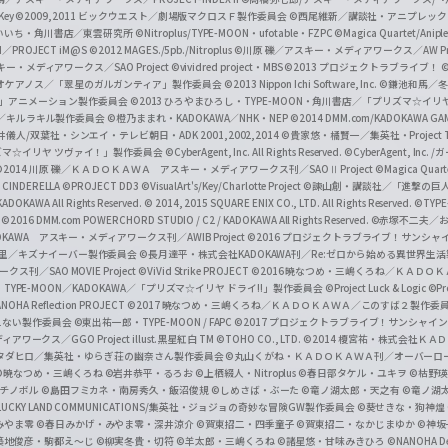
O
/Key
©2009,2011 ビックウエスト／劇場版マクロスＦ製作委員会
©西尾維新／講談社・アニプレッ
f
いいち・角川書店／東雲研究所
©Nitroplus/TYPE-MOON・ufotable・FZPC
©Magica Quartet/Anip
I／PROJECT iM@S
©2012 MAGES./5pb./Nitroplus
©川原 礫／アスキー・メディアワークス／AW Pro
f
ー・メディアワークス／SAO Project
©vividred project・MBS ©2013 プロジェクトラブライブ！
©
i
オケアノス／「翠星のガルガンティア」製作委員会
©2013 Nippon Ichi Software, Inc.
©鎌池和馬／冬川
イバー2」アニメーション製作委員会
©2013 ひろやまひろし・TYPE-MOON・角川書店／「プリズマ☆イ
c
ずき／キルラキル製作委員会
©橙乃ままれ・KADOKAWA／NHK・NEP
©2014 DMM.com/KADOKAWA GAMES
井儀人/双葉社・シンエイ・テレビ朝日・ADK 2001,2002,2014
©貴家悠・橘賢一／集英社・Project T
i
リズマ☆イリヤ ツヴァイ！」製作委員会
©CyberAgent, Inc. All Rights Reserved.
©CyberAgent, I
a
©2014 川原 礫／ＫＡＤＯＫＡＷＡ アスキー・メディアワークス刊／SAOⅡ Project
©Magica Quart
CINDERELLA ©PROJECT DD3
©VisualArt's/Key/Charlotte Project
©諫山創・講談社／「進撃の巨
l
DOKAWA All Rights Reserved.
© 2014, 2015 SQUARE ENIX CO., LTD. All Rights Reserved.
©TYPE
会
©2016 DMM.com POWERCHORD STUDIO / C2 / KADOKAWA All Rights Reserved.
©赤塚不二夫／
C
DOKAWA アスキー・メディアワークス刊／AWIB Project
©2016 プロジェクトラブライブ！サンシャイ
h
田麿里／キズナイーバー製作委員会
©長月達平・株式会社KADOKAWA刊／Re:ゼロから始める異世界生
／SAO MOVIE Project
©ViVid Strike PROJECT ©2016 暁なつめ・三嶋くろね／Ｋ
a
・TYPE-MOON／KADOKAWA／「プリズマ☆イリヤ ドライ!!」製作委員会
©Project Luck & Logic
©P
NOHA Reflection PROJECT
©2017 暁なつめ・三嶋くろね／ＫＡＤＯＫＡＷＡ／このすば２製作委
n
冴えない製作委員会
©東出祐一郎・TYPE-MOON / FAPC
©2017 プロジェクトラブライブ！サンシャイン!
n
クス／GGO Project illust.黒星紅白
TM ©TOHO CO., LTD.
©2014 榎宮祐・株式会社Ｋ
タダヒロ／集英社・ゆらぎ荘の幽奈さん製作委員会
©丸山くがね・ＫＡＤＯＫＡＷＡ刊／オーバーロ
e
©暁なつめ・三嶋くろね
©岩井恭平・るろお
©上栖綴人・Nitroplus
©春日部タケル・ユキヲ
©枯野瑛
グチノボル
©島田フミカネ・南房秀久・飯沼俊規
©しめさば・ぶーた
©竜ノ湖太郎・天之有
©竜ノ湖
l
LUCKY LAND COMMUNICATIONS/集英社・ジョジョの奇妙な冒険GW製作委員会
©葵せきな・狗神煌
みやま零 ©春日みかげ・みやま零・深井涼介
©賀東招二・四季童子
©賀東招二・なかじまゆか
©神坂
築地俊彦・駒都え～じ
©柳実冬貴・切符
©羊太郎・三嶋くろね
©諸星悠・甘味みきひろ
©NANOHA De