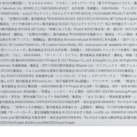
t
©2018 鴨志田 一／ＫＡＤＯＫＡＷＡ アスキー・メディアワークス／青ブタ Project イラスト／
Television, Inc.
©DMM / C2 / KADOKAWA
©2017 丸戸史明・深崎暮人・KADOKAWA ファン
INTERNATIONAL・acus/アサルトリリィプロジェクト
©TYPE-MOON / FGO6 ANIME PROJECT
©TYPE
社／「五等分の花嫁」製作委員会 ®KODANSHA
©2001-2020 CIRCUS
©VISUAL ARTS/Key
© Cygame
／集英社・かぐや様は告らせたい製作委員会
©2020 プロジェクトラブライブ！虹ヶ咲学園スクール
asm製作委員会
©VISUAL ARTS/Key/「神様になった日」Project
©2020 東出祐一郎・橘公司・NOCO
春場ねぎ・講談社／「五等分の花嫁∬」製作委員会 ®KODANSHA
©葦原大介／集英社・テレビ朝日・
な孫の手/MFブックス/「無職転生」製作委員会
©irodori ent post
© MARVEL
©大森藤ノ・SBクリエ
EGA / © Colorful Palette Inc. / © Crypton Future Media, INC. www.piapro.net
All rights
東京リベンジャーズ」製作委員会
©2019 丸戸史明・深崎暮人・KADOKAWA ファンタジア文庫刊
9 橘公司・つなこ／KADOKAWA／「デート・ア・ライブⅢ」製作委員会
©春場ねぎ・講談社／映画「五等
2020 川原 礫/KADOKAWA/SAO-P Project
© 2017 Manjuu Co.,Ltd. & YongShi Co.,Ltd. All Rights R
eserved.
©遠藤達哉／集英社・SPY×FAMILY製作委員会
©Spider Lily／アニプレックス・ABCアニ
UNICATIONS/集英社・ジョジョの奇妙な冒険SC製作委員会
©LUCKY LAND COMMUNICATIONS
ALL RIGHTS RESERVED.
©高橋弥七郎／いとうのいぢ／アスキー･メディアワークス／『灼眼のシャ
【推しの子】製作委員会
©Pyramid,Inc.／成子坂製作所
©山田鐘人・アベツカサ／小学館／「葬送の
」製作委員会
©2022 鴨志田 一/KADOKAWA/青ブタ Project ©CLAMP・ST/講談社・NEP・NHK
© NEXO
rights reserved.
©臼井儀人／双葉社・シンエイ・テレビ朝日・ADK 1993-2024 ©Frontwing/Projec
©あfろ・芳文社／野外活動プロジェクト
©和月伸宏／集英社・「るろうに剣心 －明治剣客浪漫譚－
」製作委員会
©KADOKAWA CORPORATION 2024
©長月達平・株式会社KADOKAWA刊／Re:ゼロか
・講談社／「甘神さんちの縁結び」製作委員会
©真島ヒロ・上田敦夫・講談社／FT100YQ製作委員
／劇場版「オーバーロード」聖王国編製作委員会
© 2023 あおぎり高校 / viviON, inc.
©NANOHA 20th 
k you!! 製作委員会
©長月達平・株式会社KADOKAWA刊／Re:ゼロから始める異世界生活3製作
ZER Film Projekt
©GIRLS und PANZER Finale Projekt