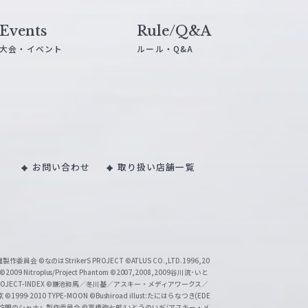
Events
Rule/Q&A
大会・イベント
ルール・Q&A
お問い合わせ
取り扱い店舗一覧
い魔製作委員会
©なのはStrikerS PROJECT
©ATLUS CO.,LTD.1996,20
©2009 Nitroplus/Project Phantom
©2007,2008,2009谷川流･いと
CT-INDEX
©鎌池和馬／冬川基／アスキー・メディアワークス／
京
©1999-2010 TYPE-MOON
©Bushiroad illust:たにはらなつき(EDE
『灼眼のシャナ』製作委員会
©高橋弥七郎/いとうのいぢ/アスキー・メ