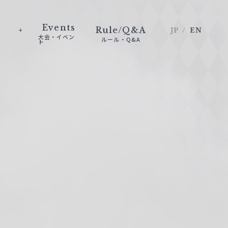
Events
Rule/Q&A
JP
EN
大会・イベン
ルール・Q&A
ト