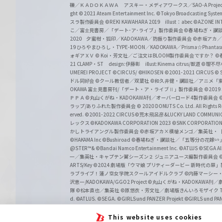
礫／ＫＡＤＯＫＡＷＡ アスキー・メディアワークス／SAO-A Projec
ght
© 2021 Ateam Entertainment Inc.
©Tokyo Broadcasting System 
スラ製作委員会 ©REKI KAWAHARA 2019 illust：abec
©AZONE 
こ／富士見書房／「デート･ア･ライブ」製作委員会
©春場ねぎ・講談
2020 夕蜜柑・狐印／KADOKAWA／防振り製作委員会
©赤坂アカ
19 ひろやまひろし・TYPE-MOON／KADOKAWA／Prisma☆Phant
ォギアＸＶ
© Koi・芳文社／ご注文はBLOOM製作委員会ですか？
©
21 CLAMP・ST design:伊藤彰 illust:Kinema citrus/獣道
©理不尽
UMEREI PROJECT
©CIRCUS/ ©HIKOSEN
©2001-2021 CIRCUS
© S
ドル同好会
©クール教信者／双葉社
©和久井健・講談社／アニメ「
OKAWA 富士見書房刊/「デート・ア・ライブⅡ」製作委員会
©201
ＰＰＡ ©丸山くがね・KADOKAWA刊／オーバーロード4製作委員会
©
ラップ/ありふれた製作委員会
© 2020 DONUTS Co. Ltd. All Rights R
erved.
©2001-2022 CIRCUS
©荒木飛呂彦&LUCKY LAND COMM
レックス
©KADOKAWA CORPORATION 2023
©SNK CORPORATION 
かしトライアングル製作委員会
©赤坂アカ×横槍メンゴ／集英社・
©HAKAMA Inc
©Bushiroad
©春場ねぎ・講談社／「五等分の花嫁∽
@STER™& ©Bandai Namco Entertainment Inc.
©ATLUS ©SEGA All 
一／集英社・キャプテン翼シーズン２ ジュニアユース編製作委員会
ARTS/Key
©2024 劇場版「ウマ娘 プリティーダービー 新時代の扉
ラブライブ！蓮ノ空女学院スクールアイドルクラブ
©内藤マーシー
沢恵一/KADOKAWA/GGO2 Project
©丸山くがね・KADOKAWA刊
隊 ©松本直也／集英社
©原悠衣・芳文社／劇場版きんいろモザイク Than
d.
©ATLUS. ©SEGA.
©GIRLS und PANZER Projekt
©GIRLS und PAN
This website uses cookies