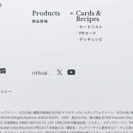
Products
Cards &
Recipes
商品情報
カードリスト
PRカード
デッキレシピ
Official
X
Y
o
ポリシー
u
T
u
ィアファクトリー／ゼロの使い魔製作委員会
©2008 ヤマグチノボル･メディアファクトリー／ゼロの使
b
MOON All Rights Reserved.
©SEGA
©2005、2009 美水かがみ／角川書店
©2008 VisualArt's/Key
ED.
©窪岡俊之
©BNGI
©ATLUS CO.,LTD. 1996,2008
©鎌池和馬／アスキー・メディアワークス／PROJE
e
sualart's/Key
©なのはA's PROJECT
©真島ヒロ／講談社・フェアリーテイル製作ギルド・テレビ東
／アスキー・メディアワークス／PROJECT-INDEX II
©高橋弥七郎/アスキー・メディアワークス/