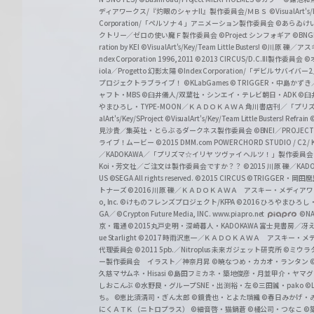
w
ディアワークス/『灼眼のシャナII』製作委員会/ＭＢＳ
©VisualArt's
a
Corporation/「ペルソナ４」アニメーション製作委員会
©あらゐけ
クトリー／ゼロの使い魔Ｆ製作委員会
©Project シンフォギア
©BNG
r
ration by KEI
©VisualArt's/Key/Team Little Busters!
©川原 礫／アスキ
z
ndex Corporation 1996,2011
©2013 CIRCUS/D.C.III製作委員会
©
iola／Progetto 幻影太陽
©Index Corporation/「デビルサバ
プロジェクトラブライブ！
©KLabGames
© TRIGGER・中島か
ャフト・MBS
©臼井儀人/双葉社・シンエイ・テレビ朝日・ADK
©臼
やまひろし・TYPE-MOON／ＫＡＤＯＫＡＷＡ 角川書店刊／「プ
alArt's/Key/SProject
©VisualArt's/Key/Team Little Busters! Refrain
見沙貴／集英社・とらぶるダークネス製作委員会
©BNEI／PROJECT 
ライブ！ムービー
©2015 DMM.com POWERCHORD STUDIO / C2 / KA
／KADOKAWA／「プリズマ☆イリヤ ツヴァイ ヘルツ！」製作委員
Koi・芳文社／ご注文は製作委員会ですか？？
©2015 川原 礫／KA
US ©SEGA All rights reserved.
©2015 CIRCUS
©TRIGGER・岡
トナーズ
©2016 川原 礫／ＫＡＤＯＫＡＷＡ アスキー・メディアワークス刊
o, Inc. ©けものフレンズプロジェクト/KFPA
©2016 ひろやまひろし
GA／ ©Crypton Future Media, INC. www.piapro.net
©NA
京・電通
©2015丸戸史明・深崎暮人・KADOKAWA 富士見書房／
ue Starlight
©2017 時雨沢恵一／ＫＡＤＯＫＡＷＡ アスキー・メディアワー
代理委員会
©2011 5pb.／Nitroplus 未来ガジェット研究所
©ミウラ
ー製作委員会 イラスト／神奈月昇
©暁なつめ・カカオ・ランタン
久慈マサムネ・Hisasi
©島田フミカネ・築地俊彦・月並甲介・ヤマ
しおこんぶ
©水野良・グループSNE・出渕裕・左
©三田誠・pako
©
ち。
©恵比須清司・ぎん太郎
©鏡貴也・とよた瑣織
©春日みかげ・
にくＡＴＫ（ニトロプラス）
©細音啓・猫鍋蒼
©橘公司・つなこ
©