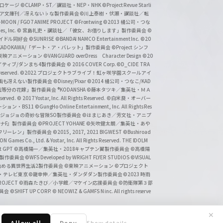
溝口ケージ
©CLAMP・ST／講談社・NEP・NHK
©Project Revue Starli
タジア文庫刊／冴えない♭な製作委員会
©川上泰樹・伏瀬・講談社／転
-MOON / FGO7 ANIME PROJECT
©Frontwing
©2013 橘公司・つな
s, Inc.
© 宮島礼吏・講談社／「彼女、お借りします」製作委員会
©
アイドル同好会
©SUNRISE ©BANDAI NAMCO Entertainment Inc.
©20
/KADOKAWA/「デート・ア・バレット」製作委員会
©Project シンフ
東映アニメーション
©VANGUARD overDress Character Design ©20
イティブ/ダンまち4製作委員会
© 2016 COVER Corp.
©D_CIDE TRA
 reserved.
©2022 プロジェクトラブライブ！虹ヶ咲学園スクールアイ
／映画も冴えない製作委員会
©Disney/Pixar
©2014 橘公司・つなこ/KAD
分の花嫁」製作委員会 ®KODANSHA
©藤本タツキ／集英社・ＭＡ
eserved.
© 2017 Yostar, Inc. All Rights Reserved.
©白米良・オーバー
メーション・BS11
©GungHo Online Entertainment, Inc. All Rights Res
/集英社・ジョジョの奇妙な冒険SO製作委員会
©はまじあき／芳文社・アニプ
ナF』製作委員会
©PROJECT YOHANE
©矢吹健太朗／集英社・あや
フリーレン」製作委員会
©2015, 2017, 2021 BIGWEST
©Bushiroad
N Games Co., Ltd. & Yostar, Inc. All Rights Reserved. THE IDOLM
t GPT
©高橋陽一／集英社・2018キャプテン翼製作委員会
©高橋陽
」製作委員会
©WFS Developed by WRIGHT FLYER STUDIOS
©VISUAL
ら始める異世界生活2製作委員会
©東映アニメーション
©プロジェクト
会・テレビ東京
©龍幸伸／集英社・ダンダダン製作委員会
©2023 時雨
PROJECT
©雨森たきび／小学館／マケイン応援委員会
©防衛隊第３部
委員会
©SHIFT UP CORP.
© NEOWIZ & GAMFS N inc. All rights reserve
✕
Allow all
Deny
Show details