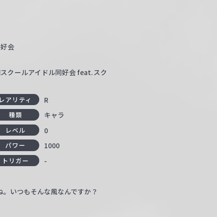
同好会
クールアイドル同好会 feat.スク
R
レアリティ
キャラ
種類
0
レベル
1000
パワー
-
トリガー
ね。いつもそんな風なんですか？