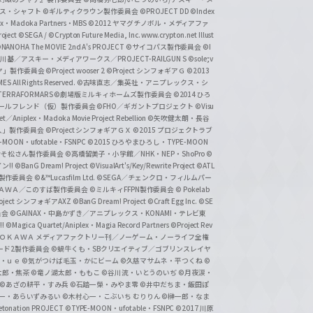
クス・シャフト
©ギルティクラウン製作委員会
©PROJECT DD ©Index
lex・Madoka Partners・MBS
©2012 ヤマグチノボル・メディアファ
ject
©SEGA / ©Crypton Future Media, Inc. www.crypton.net Illust
NANOHA The MOVIE 2nd A's PROJECT
©サイコパス製作委員会
©I
基／アスキー・メディアワークス／PROJECT-RAILGUN S
©sole;v
リヤ」製作委員会
©Project wooser 2
©Project シンフォギアＧ
©2013
 All Rights Reserved.
©古味直志／集英社・アニプレックス・シ
ERRAFORMARS
©劇場版ミルキィホームズ製作委員会
©2014 ひろ
nc. /ガールフレンド（仮）製作委員会
©FHO／ギガントプロジェクト
©Visu
et／Aniplex・Madoka Movie Project Rebellion
©矢吹健太朗・長谷
人」製作委員会
©Project シンフォギアＧＸ
©2015 プロジェクトラブ
-MOON・ufotable・FSNPC
©2015 ひろやまひろし・TYPE-MOON
おそ松さん製作委員会
©高橋留美子・小学館／NHK・NEP・ShoPro
©
ン!!
©BanG Dream! Project
©VisualArt's/Key/Rewrite Project
©ATL
活製作委員会
©&™Lucasfilm Ltd.
©SEGA／チェンクロ・フィルムパー
ＡＤＯＫＡＷＡ／このすば製作委員会
©ミルキィFFPN製作委員会
© Pokelab
roject シンフォギアAXZ
©BanG Dream! Project
©Craft Egg Inc.
©SE
員会
©GAINAX・中島かずき／アニプレックス・KONAMI・テレビ東
!
©Magica Quartet/Aniplex・Magia Record Partners
©Project Rev
ＡＤＯＫＡＷＡ メディアファクトリー刊／ノーゲーム・ノーライフ全権
ード2製作委員会
©蝸牛くも・SBクリエイティブ／ゴブリンスレイヤ
・ｕｅ ©気がつけば毛玉・かにビーム
©久慈マサムネ・平つくね
©
太郎・焦茶
©竜ノ湖太郎・ももこ
©谷川流・いとうのいぢ
©月夜涙・
©あざの耕平・すみ兵 ©石踏一榮・みやま零
©井中だちま・飯田ぽ
一・あらいずみるい
©木村心一・こぶいち むりりん
©榊一郎・なま
tonation PROJECT
©TYPE-MOON・ufotable・FSNPC
©2017 川原