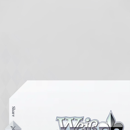
Share
ヴ
ァ