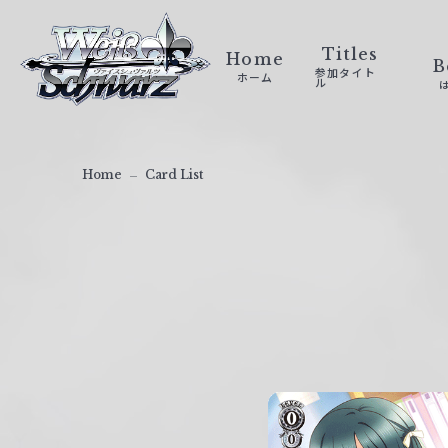
ヴ
ァ
Titles
Home
B
参加タイト
ホーム
イ
ル
ス
シ
ュ
Home
Card List
ヴ
ァ
ル
ツ
｜
W
e
i
ß
S