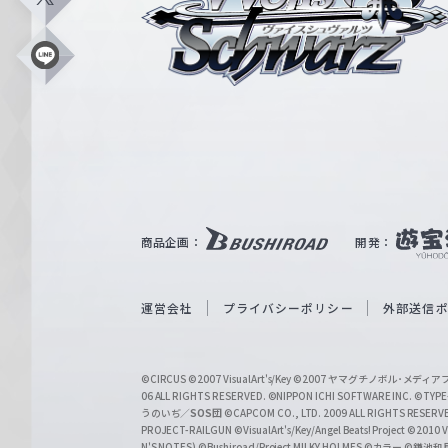
イ
X
ス
シ
L
i
ュ
n
e
ヴ
ァ
ル
ツ
｜
商品企画：
開発：
W
e
i
運営会社
プライバシーポリシー
外部送信
ß
S
©CIRCUS
©2007 VisualArt's/Key
©2007 ヤマグチノボル･メデ
c
06 ALL RIGHTS RESERVED.
©NIPPON ICHI SOFTWARE INC. ©TYPE-
うのいぢ／
SOS団
©CAPCOM CO., LTD. 2009 ALL RIGHTS RESERV
h
PROJECT-RAILGUN
©VisualArt's/Key/Angel Beats! Project
©2010 Vi
N'S NOTES)
©Bushiroad/Project MILKY HOLMES
©カラー
©鎌池和馬