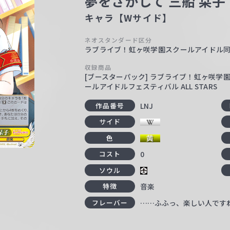
夢をさがして 三船 栞子
キャラ【Wサイド】
ネオスタンダード区分
ラブライブ！虹ヶ咲学園スクールアイドル
収録商品
[ブースターパック] ラブライブ！虹ヶ咲学園ス
ールアイドルフェスティバル ALL STARS
LNJ
作品番号
サイド
色
0
コスト
ソウル
音楽
特徴
……ふふっ、楽しい人です
フレーバー