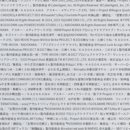
井儀人/双葉社・シンエイ・テレビ朝日・ADK 2001,2002,2014
©貴家悠・橘賢一／集英社・Project T
i
リズマ☆イリヤ ツヴァイ！」製作委員会
©CyberAgent, Inc. All Rights Reserved.
©CyberAgent, I
a
©2014 川原 礫／ＫＡＤＯＫＡＷＡ アスキー・メディアワークス刊／SAOⅡ Project
©Magica Quart
CINDERELLA ©PROJECT DD3
©VisualArt's/Key/Charlotte Project
©諫山創・講談社／「進撃の巨
l
DOKAWA All Rights Reserved.
© 2014, 2015 SQUARE ENIX CO., LTD. All Rights Reserved.
©TYPE
会
©2016 DMM.com POWERCHORD STUDIO / C2 / KADOKAWA All Rights Reserved.
©赤塚不二夫／
C
DOKAWA アスキー・メディアワークス刊／AWIB Project
©2016 プロジェクトラブライブ！サンシャイ
h
田麿里／キズナイーバー製作委員会
©長月達平・株式会社KADOKAWA刊／Re:ゼロから始める異世界生
／SAO MOVIE Project
©ViVid Strike PROJECT ©2016 暁なつめ・三嶋くろね／Ｋ
a
・TYPE-MOON／KADOKAWA／「プリズマ☆イリヤ ドライ!!」製作委員会
©Project Luck & Logic
©P
NOHA Reflection PROJECT
©2017 暁なつめ・三嶋くろね／ＫＡＤＯＫＡＷＡ／このすば２製作委
n
冴えない製作委員会
©東出祐一郎・TYPE-MOON / FAPC
©2017 プロジェクトラブライブ！サンシャイン!
n
クス／GGO Project illust.黒星紅白
TM ©TOHO CO., LTD.
©2014 榎宮祐・株式会社Ｋ
タダヒロ／集英社・ゆらぎ荘の幽奈さん製作委員会
©丸山くがね・ＫＡＤＯＫＡＷＡ刊／オーバーロ
e
©暁なつめ・三嶋くろね
©岩井恭平・るろお
©上栖綴人・Nitroplus
©春日部タケル・ユキヲ
©枯野瑛
グチノボル
©島田フミカネ・南房秀久・飯沼俊規
©しめさば・ぶーた
©竜ノ湖太郎・天之有
©竜ノ湖
l
LUCKY LAND COMMUNICATIONS/集英社・ジョジョの奇妙な冒険GW製作委員会
©葵せきな・狗神煌
みやま零 ©春日みかげ・みやま零・深井涼介
©賀東招二・四季童子
©賀東招二・なかじまゆか
©神坂
築地俊彦・駒都え～じ
©柳実冬貴・切符
©羊太郎・三嶋くろね
©諸星悠・甘味みきひろ
©NANOHA De
t
©2018 鴨志田 一／ＫＡＤＯＫＡＷＡ アスキー・メディアワークス／青ブタ Project イラスト／
Television, Inc.
©DMM / C2 / KADOKAWA
©2017 丸戸史明・深崎暮人・KADOKAWA ファン
INTERNATIONAL・acus/アサルトリリィプロジェクト
©TYPE-MOON / FGO6 ANIME PROJECT
©TYPE
社／「五等分の花嫁」製作委員会 ®KODANSHA
©2001-2020 CIRCUS
©VISUAL ARTS/Key
© Cygame
／集英社・かぐや様は告らせたい製作委員会
©2020 プロジェクトラブライブ！虹ヶ咲学園スクール
asm製作委員会
©VISUAL ARTS/Key/「神様になった日」Project
©2020 東出祐一郎・橘公司・NOCO
春場ねぎ・講談社／「五等分の花嫁∬」製作委員会 ®KODANSHA
©葦原大介／集英社・テレビ朝日・
な孫の手/MFブックス/「無職転生」製作委員会
©irodori ent post
© MARVEL
©大森藤ノ・SBクリエ