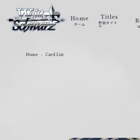
ヴ
ァ
Titles
Home
B
参加タイト
ホーム
イ
ル
ス
シ
ュ
Home
Card List
ヴ
ァ
ル
ツ
｜
W
e
i
ß
S