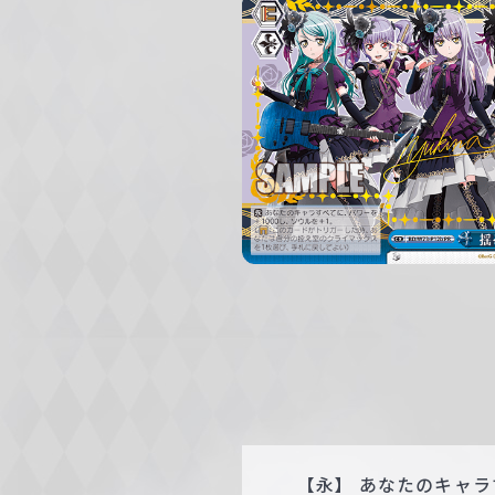
c
h
w
a
r
z
【永】 あなたのキャラ