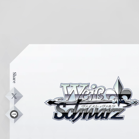
Share
ヴ
ァ
イ
X
ス
シ
L
i
ュ
n
e
ヴ