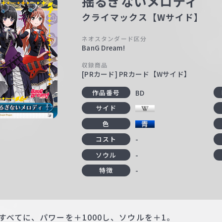
揺るぎないメロディ
クライマックス【Wサイド】
ネオスタンダード区分
BanG Dream!
収録商品
[PRカード] PRカード【Wサイド】
BD
作品番号
サイド
色
-
コスト
-
ソウル
-
特徴
すべてに、パワーを＋1000し、ソウルを＋1。