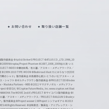
お問い合わせ
取り扱い店舗一覧
い魔製作委員会
©なのはStrikerS PROJECT
©ATLUS CO.,LTD.1996,20
©2009 Nitroplus/Project Phantom
©2007,2008,2009谷川流･いと
CT-INDEX
©鎌池和馬／冬川基／アスキー・メディアワークス／
京
©1999-2010 TYPE-MOON
©Bushiroad illust:たにはらなつき(EDE
『灼眼のシャナ』製作委員会
©高橋弥七郎/いとうのいぢ/アスキー・メ
クス・シャフト
©ギルティクラウン製作委員会
©PROJECT DD ©Index
lex・Madoka Partners・MBS
©2012 ヤマグチノボル・メディアファ
ject
©SEGA / ©Crypton Future Media, Inc. www.crypton.net Illust
NANOHA The MOVIE 2nd A's PROJECT
©サイコパス製作委員会
©I
基／アスキー・メディアワークス／PROJECT-RAILGUN S
©sole;v
リヤ」製作委員会
©Project wooser 2
©Project シンフォギアＧ
©2013
 All Rights Reserved.
©古味直志／集英社・アニプレックス・シ