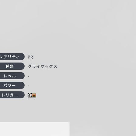
PR
レアリティ
クライマックス
種類
-
レベル
-
パワー
トリガー