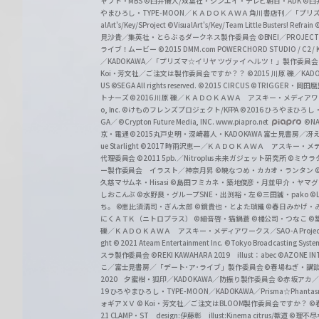
ャフト・MBS
©臼井儀人/双葉社・シンエイ・テレビ朝日・ADK
©臼
やまひろし・TYPE-MOON／ＫＡＤＯＫＡＷＡ 角川書店刊／「プ
alArt's/Key/SProject
©VisualArt's/Key/Team Little Busters! Refrain
見沙貴／集英社・とらぶるダークネス製作委員会
©BNEI／PROJECT 
ライブ！ムービー
©2015 DMM.com POWERCHORD STUDIO / C2 / KA
／KADOKAWA／「プリズマ☆イリヤ ツヴァイ ヘルツ！」製作委員
Koi・芳文社／ご注文は製作委員会ですか？？
©2015 川原 礫／KA
US ©SEGA All rights reserved.
©2015 CIRCUS
©TRIGGER・岡
トナーズ
©2016 川原 礫／ＫＡＤＯＫＡＷＡ アスキー・メディアワークス刊
o, Inc. ©けものフレンズプロジェクト/KFPA
©2016 ひろやまひろし
GA／ ©Crypton Future Media, INC. www.piapro.net
©NA
京・電通
©2015丸戸史明・深崎暮人・KADOKAWA 富士見書房／
ue Starlight
©2017 時雨沢恵一／ＫＡＤＯＫＡＷＡ アスキー・メディアワー
代理委員会
©2011 5pb.／Nitroplus 未来ガジェット研究所
©ミウラ
ー製作委員会 イラスト／神奈月昇
©暁なつめ・カカオ・ランタン
久慈マサムネ・Hisasi
©島田フミカネ・築地俊彦・月並甲介・ヤマ
しおこんぶ
©水野良・グループSNE・出渕裕・左
©三田誠・pako
©
ち。
©恵比須清司・ぎん太郎
©鏡貴也・とよた瑣織
©春日みかげ・
にくＡＴＫ（ニトロプラス）
©細音啓・猫鍋蒼
©橘公司・つなこ
©
礫／ＫＡＤＯＫＡＷＡ アスキー・メディアワークス／SAO-A Projec
ght
© 2021 Ateam Entertainment Inc.
©Tokyo Broadcasting System 
スラ製作委員会 ©REKI KAWAHARA 2019 illust：abec
©AZONE 
こ／富士見書房／「デート･ア･ライブ」製作委員会
©春場ねぎ・講談
2020 夕蜜柑・狐印／KADOKAWA／防振り製作委員会
©赤坂アカ
19 ひろやまひろし・TYPE-MOON／KADOKAWA／Prisma☆Phant
ォギアＸＶ
© Koi・芳文社／ご注文はBLOOM製作委員会ですか？
©
21 CLAMP・ST design:伊藤彰 illust:Kinema citrus/獣道
©理不尽