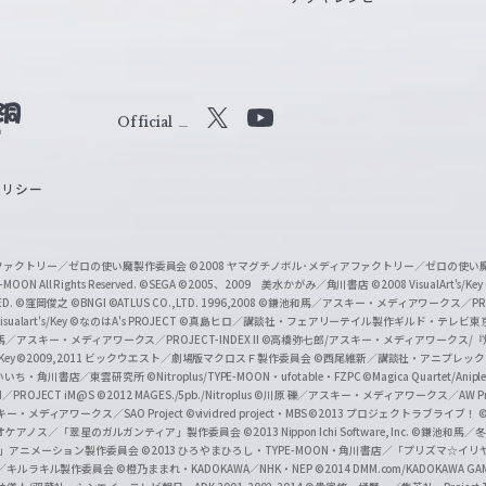
Official
X
Y
o
ポリシー
u
T
u
ィアファクトリー／ゼロの使い魔製作委員会
©2008 ヤマグチノボル･メディアファクトリー／ゼロの使
b
MOON All Rights Reserved.
©SEGA
©2005、2009 美水かがみ／角川書店
©2008 VisualArt's/Key
ED.
©窪岡俊之
©BNGI
©ATLUS CO.,LTD. 1996,2008
©鎌池和馬／アスキー・メディアワークス／PROJE
e
sualart's/Key
©なのはA's PROJECT
©真島ヒロ／講談社・フェアリーテイル製作ギルド・テレビ東
／アスキー・メディアワークス／PROJECT-INDEX II
©高橋弥七郎/アスキー・メディアワークス/
O
/Key
©2009,2011 ビックウエスト／劇場版マクロスＦ製作委員会
©西尾維新／講談社・アニプレッ
f
いいち・角川書店／東雲研究所
©Nitroplus/TYPE-MOON・ufotable・FZPC
©Magica Quartet/Anip
I／PROJECT iM@S
©2012 MAGES./5pb./Nitroplus
©川原 礫／アスキー・メディアワークス／AW Pro
f
ー・メディアワークス／SAO Project
©vividred project・MBS ©2013 プロジェクトラブライブ！
©
i
オケアノス／「翠星のガルガンティア」製作委員会
©2013 Nippon Ichi Software, Inc.
©鎌池和馬／冬川
イバー2」アニメーション製作委員会
©2013 ひろやまひろし・TYPE-MOON・角川書店／「プリズマ☆イ
c
ずき／キルラキル製作委員会
©橙乃ままれ・KADOKAWA／NHK・NEP
©2014 DMM.com/KADOKAWA GAMES