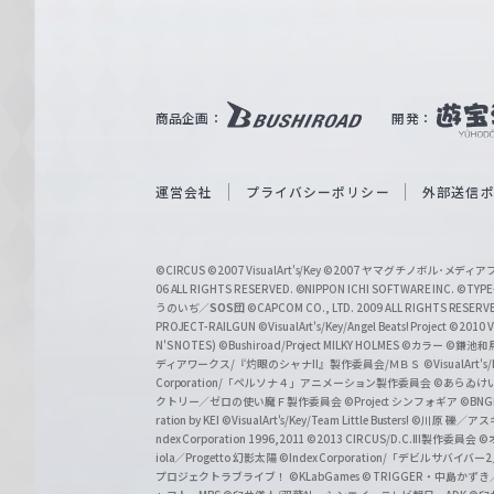
ァ
ル
ツ
｜
商品企画：
開発：
W
e
i
運営会社
プライバシーポリシー
外部送信
ß
S
©CIRCUS
©2007 VisualArt's/Key
©2007 ヤマグチノボル･メデ
c
06 ALL RIGHTS RESERVED.
©NIPPON ICHI SOFTWARE INC. ©TYPE-
うのいぢ／
SOS団
©CAPCOM CO., LTD. 2009 ALL RIGHTS RESERV
h
PROJECT-RAILGUN
©VisualArt's/Key/Angel Beats! Project
©2010 Vi
w
N'S NOTES)
©Bushiroad/Project MILKY HOLMES
©カラー
©鎌池和馬
ディアワークス/『灼眼のシャナII』製作委員会/ＭＢＳ
©VisualArt's
a
Corporation/「ペルソナ４」アニメーション製作委員会
©あらゐけ
クトリー／ゼロの使い魔Ｆ製作委員会
©Project シンフォギア
©BNG
r
ration by KEI
©VisualArt's/Key/Team Little Busters!
©川原 礫／アスキ
z
ndex Corporation 1996,2011
©2013 CIRCUS/D.C.III製作委員会
©
iola／Progetto 幻影太陽
©Index Corporation/「デビルサバ
プロジェクトラブライブ！
©KLabGames
© TRIGGER・中島か