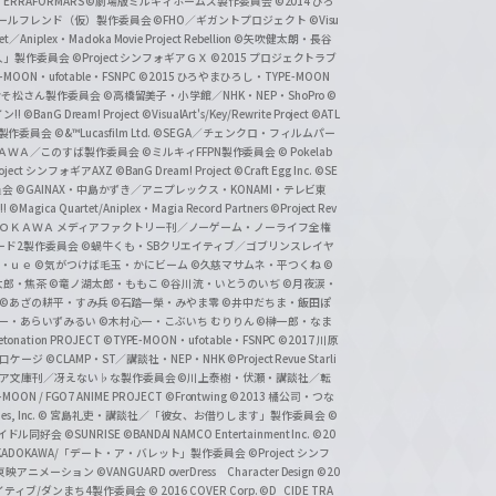
ERRAFORMARS
©劇場版ミルキィホームズ製作委員会
©2014 ひろ
nc. /ガールフレンド（仮）製作委員会
©FHO／ギガントプロジェクト
©Visu
et／Aniplex・Madoka Movie Project Rebellion
©矢吹健太朗・長谷
人」製作委員会
©Project シンフォギアＧＸ
©2015 プロジェクトラブ
-MOON・ufotable・FSNPC
©2015 ひろやまひろし・TYPE-MOON
おそ松さん製作委員会
©高橋留美子・小学館／NHK・NEP・ShoPro
©
ン!!
©BanG Dream! Project
©VisualArt's/Key/Rewrite Project
©ATL
活製作委員会
©&™Lucasfilm Ltd.
©SEGA／チェンクロ・フィルムパー
ＡＤＯＫＡＷＡ／このすば製作委員会
©ミルキィFFPN製作委員会
© Pokelab
roject シンフォギアAXZ
©BanG Dream! Project
©Craft Egg Inc.
©SE
員会
©GAINAX・中島かずき／アニプレックス・KONAMI・テレビ東
!
©Magica Quartet/Aniplex・Magia Record Partners
©Project Rev
ＡＤＯＫＡＷＡ メディアファクトリー刊／ノーゲーム・ノーライフ全権
ード2製作委員会
©蝸牛くも・SBクリエイティブ／ゴブリンスレイヤ
・ｕｅ ©気がつけば毛玉・かにビーム
©久慈マサムネ・平つくね
©
太郎・焦茶
©竜ノ湖太郎・ももこ
©谷川流・いとうのいぢ
©月夜涙・
©あざの耕平・すみ兵 ©石踏一榮・みやま零
©井中だちま・飯田ぽ
一・あらいずみるい
©木村心一・こぶいち むりりん
©榊一郎・なま
tonation PROJECT
©TYPE-MOON・ufotable・FSNPC
©2017 川原
溝口ケージ
©CLAMP・ST／講談社・NEP・NHK
©Project Revue Starli
タジア文庫刊／冴えない♭な製作委員会
©川上泰樹・伏瀬・講談社／転
-MOON / FGO7 ANIME PROJECT
©Frontwing
©2013 橘公司・つな
s, Inc.
© 宮島礼吏・講談社／「彼女、お借りします」製作委員会
©
アイドル同好会
©SUNRISE ©BANDAI NAMCO Entertainment Inc.
©20
/KADOKAWA/「デート・ア・バレット」製作委員会
©Project シンフ
東映アニメーション
©VANGUARD overDress Character Design ©20
イティブ/ダンまち4製作委員会
© 2016 COVER Corp.
©D_CIDE TRA