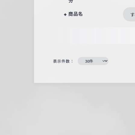
分
商品名
す
表示件数：