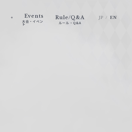
Events
Rule/Q&A
JP
EN
大会・イベン
ルール・Q&A
ト