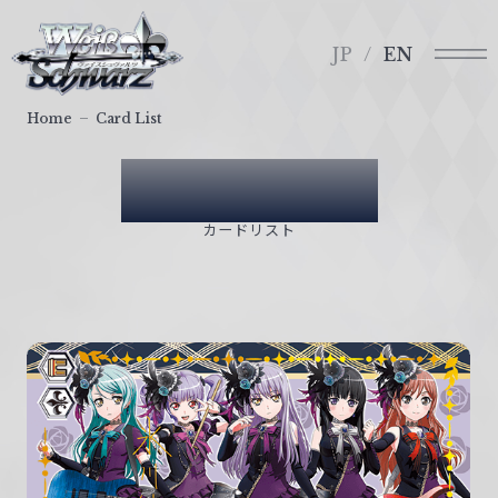
メ
ヴ
ニ
ァ
JP
EN
ュ
イ
ー
ス
Home
Card List
シ
ュ
Card List
ヴ
ァ
カードリスト
ル
ツ
｜
W
e
i
ß
S
c
h