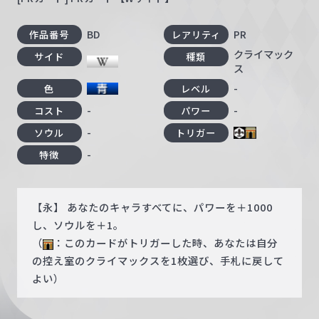
BD
PR
作品番号
レアリティ
クライマック
サイド
種類
ス
-
色
レベル
-
-
コスト
パワー
-
ソウル
トリガー
-
特徴
【永】 あなたのキャラすべてに、パワーを＋1000
し、ソウルを＋1。
（
：このカードがトリガーした時、あなたは自分
の控え室のクライマックスを1枚選び、手札に戻して
よい）