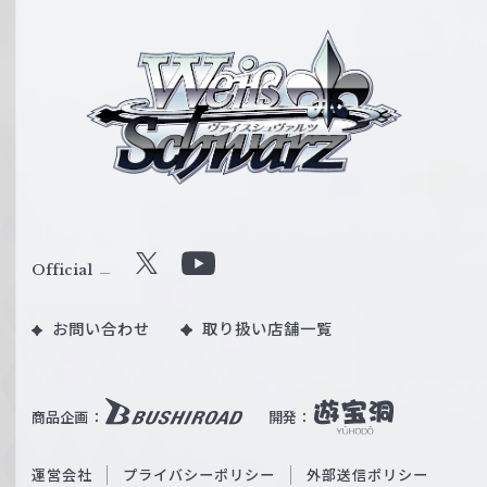
ヴ
ァ
イ
ス
シ
ュ
ヴ
ァ
ル
Official
X
Y
ツ
o
｜
お問い合わせ
取り扱い店舗一覧
u
W
T
e
u
i
b
商品企画：
開発：
ß
e
S
O
運営会社
プライバシーポリシー
外部送信ポリシー
c