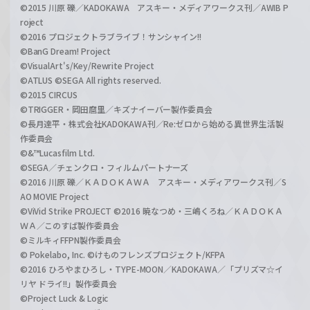
©2015 川原 礫／KADOKAWA アスキー・メディアワークス刊／AWIB P
roject
©2016 プロジェクトラブライブ！サンシャイン!!
©BanG Dream! Project
©VisualArt's/Key/Rewrite Project
©ATLUS ©SEGA All rights reserved.
©2015 CIRCUS
©TRIGGER・岡田麿里／キズナイーバー製作委員会
©長月達平・株式会社KADOKAWA刊／Re:ゼロから始める異世界生活製
作委員会
©&™Lucasfilm Ltd.
©SEGA／チェンクロ・フィルムパートナーズ
©2016 川原 礫／ＫＡＤＯＫＡＷＡ アスキー・メディアワークス刊／S
AO MOVIE Project
©ViVid Strike PROJECT ©2016 暁なつめ・三嶋くろね／ＫＡＤＯＫＡ
ＷＡ／このすば製作委員会
©ミルキィFFPN製作委員会
© Pokelabo, Inc. ©けものフレンズプロジェクト/KFPA
©2016 ひろやまひろし・TYPE-MOON／KADOKAWA／「プリズマ☆イ
リヤ ドライ!!」製作委員会
©Project Luck & Logic