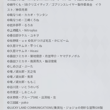
©蝸牛くも・SBクリエイティブ／ゴブリンスレイヤー製作委員会 イラ
スト／神奈月昇
©暁なつめ・カカオ・ランタン
©暁なつめ・三嶋くろね
©岩井恭平・るろお
©上栖綴人・Nitroplus
©春日部タケル・ユキヲ
©枯野瑛・ｕｅ ©気がつけば毛玉・かにビーム
©久慈マサムネ・平つくね
©久慈マサムネ・Hisasi
©島田フミカネ・築地俊彦・月並甲介・ヤマグチノボル
©島田フミカネ・南房秀久・飯沼俊規
©しめさば・ぶーた
©竜ノ湖太郎・天之有
©竜ノ湖太郎・焦茶
©竜ノ湖太郎・ももこ
©谷川流・いとうのいぢ
©月夜涙・しおこんぶ
©水野良・グループSNE・出渕裕・左
©三田誠・pako
©LUCKY LAND COMMUNICATIONS/集英社・ジョジョの奇妙な冒険GW製