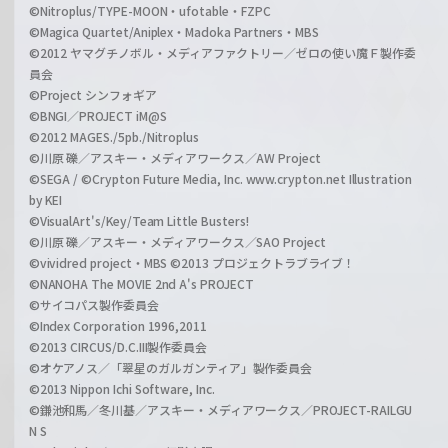
©Nitroplus/TYPE-MOON・ufotable・FZPC
©Magica Quartet/Aniplex・Madoka Partners・MBS
©2012 ヤマグチノボル・メディアファクトリー／ゼロの使い魔Ｆ製作委
員会
©Project シンフォギア
©BNGI／PROJECT iM@S
©2012 MAGES./5pb./Nitroplus
©川原 礫／アスキー・メディアワークス／AW Project
©SEGA / ©Crypton Future Media, Inc. www.crypton.net Illustration
by KEI
©VisualArt's/Key/Team Little Busters!
©川原 礫／アスキー・メディアワークス／SAO Project
©vividred project・MBS ©2013 プロジェクトラブライブ！
©NANOHA The MOVIE 2nd A's PROJECT
©サイコパス製作委員会
©Index Corporation 1996,2011
©2013 CIRCUS/D.C.III製作委員会
©オケアノス／「翠星のガルガンティア」製作委員会
©2013 Nippon Ichi Software, Inc.
©鎌池和馬／冬川基／アスキー・メディアワークス／PROJECT-RAILGU
N S