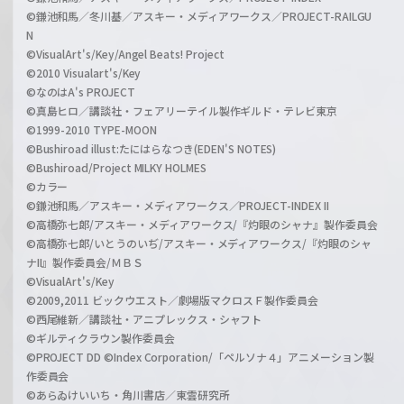
©鎌池和馬／冬川基／アスキー・メディアワークス／PROJECT-RAILGU
N
©VisualArt's/Key/Angel Beats! Project
©2010 Visualart's/Key
©なのはA's PROJECT
©真島ヒロ／講談社・フェアリーテイル製作ギルド・テレビ東京
©1999-2010 TYPE-MOON
©Bushiroad illust:たにはらなつき(EDEN'S NOTES)
©Bushiroad/Project MILKY HOLMES
©カラー
©鎌池和馬／アスキー・メディアワークス／PROJECT-INDEX II
©高橋弥七郎/アスキー・メディアワークス/『灼眼のシャナ』製作委員会
©高橋弥七郎/いとうのいぢ/アスキー・メディアワークス/『灼眼のシャ
ナII』製作委員会/ＭＢＳ
©VisualArt's/Key
©2009,2011 ビックウエスト／劇場版マクロスＦ製作委員会
©西尾維新／講談社・アニプレックス・シャフト
©ギルティクラウン製作委員会
©PROJECT DD ©Index Corporation/「ペルソナ４」アニメーション製
作委員会
©あらゐけいいち・角川書店／東雲研究所