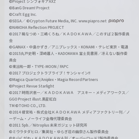
©Project シンフォギアAXZ
©BanG Dream! Project
©Craft Egg Inc.
©SEGA／ ©Crypton Future Media, INC. www.piapro.net
©NANOHA Reflection PROJECT
©2017 暁なつめ・三嶋くろね／ＫＡＤＯＫＡＷＡ／このすば２製作委員
会
©GAINAX・中島かずき／アニプレックス・KONAMI・テレビ東京・電通
©2015丸戸史明・深崎暮人・KADOKAWA 富士見書房／冴えない製作委
員会
©東出祐一郎・TYPE-MOON / FAPC
©2017 プロジェクトラブライブ！サンシャイン!!
©Magica Quartet/Aniplex・Magia Record Partners
©Project Revue Starlight
©2017 時雨沢恵一／ＫＡＤＯＫＡＷＡ アスキー・メディアワークス／
GGO Project illust.黒星紅白
TM ©TOHO CO., LTD.
©2014 榎宮祐・株式会社ＫＡＤＯＫＡＷＡ メディアファクトリー刊／ノ
ーゲーム・ノーライフ全権代理委員会
©2011 5pb.／Nitroplus 未来ガジェット研究所
©ミウラタダヒロ／集英社・ゆらぎ荘の幽奈さん製作委員会
©丸山くがね・ＫＡＤＯＫＡＷＡ刊／オーバーロード2製作委員会