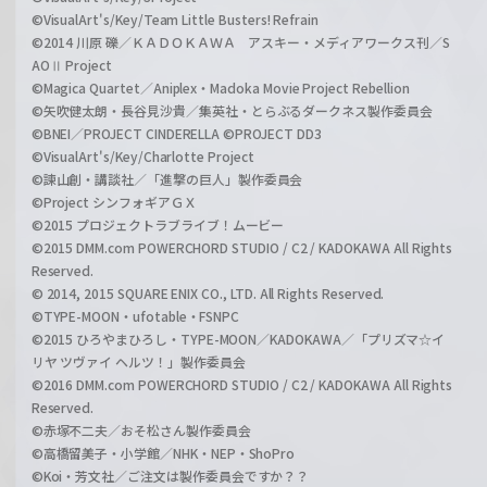
©VisualArt's/Key/Team Little Busters! Refrain
©2014 川原 礫／ＫＡＤＯＫＡＷＡ アスキー・メディアワークス刊／S
AOⅡ Project
©Magica Quartet／Aniplex・Madoka Movie Project Rebellion
©矢吹健太朗・長谷見沙貴／集英社・とらぶるダークネス製作委員会
©BNEI／PROJECT CINDERELLA ©PROJECT DD3
©VisualArt's/Key/Charlotte Project
©諫山創・講談社／「進撃の巨人」製作委員会
©Project シンフォギアＧＸ
©2015 プロジェクトラブライブ！ムービー
©2015 DMM.com POWERCHORD STUDIO / C2 / KADOKAWA All Rights
Reserved.
© 2014, 2015 SQUARE ENIX CO., LTD. All Rights Reserved.
©TYPE-MOON・ufotable・FSNPC
©2015 ひろやまひろし・TYPE-MOON／KADOKAWA／「プリズマ☆イ
リヤ ツヴァイ ヘルツ！」製作委員会
©2016 DMM.com POWERCHORD STUDIO / C2 / KADOKAWA All Rights
Reserved.
©赤塚不二夫／おそ松さん製作委員会
©高橋留美子・小学館／NHK・NEP・ShoPro
©Koi・芳文社／ご注文は製作委員会ですか？？