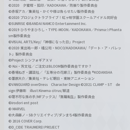
©2020 夕蜜柑・狐印／KADOKAWA／防振り製作委員会
©赤坂アカ／集英社・かぐや様は告らせたい製作委員会
©2020 プロジェクトラブライブ！虹ヶ咲学園スクールアイドル同好会
©SUNRISE ©BANDAI NAMCO Entertainment Inc.
©2019 ひろやまひろし・TYPE-MOON／KADOKAWA／Prisma☆Phanta
sm製作委員会
©VISUAL ARTS/Key/「神様になった日」Project
©2020 東出祐一郎・橘公司・NOCO/KADOKAWA/「デート・ア・バレッ
ト」製作委員会
©Project シンフォギアＸＶ
© Koi・芳文社／ご注文はBLOOM製作委員会ですか？
©春場ねぎ・講談社／「五等分の花嫁∬」製作委員会 ®KODANSHA
©葦原大介／集英社・テレビ朝日・東映アニメーション
©VANGUARD overDress Character Design ©2021 CLAMP・ST de
sign:伊藤彰 illust:Kinema citrus/獣道
©理不尽な孫の手/MFブックス/「無職転生」製作委員会
©irodori ent post
© MARVEL
©大森藤ノ・SBクリエイティブ/ダンまち4製作委員会
© 2016 COVER Corp.
©D_CIDE TRAUMEREI PROJECT