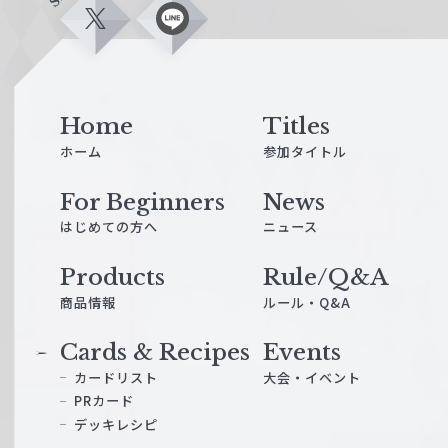
X
L
i
n
e
Home
Titles
ホーム
参加タイトル
For Beginners
News
はじめての方へ
ニュース
Products
Rule/Q&A
商品情報
ルール・Q&A
Cards & Recipes
Events
カードリスト
大会・イベント
PRカード
デッキレシピ