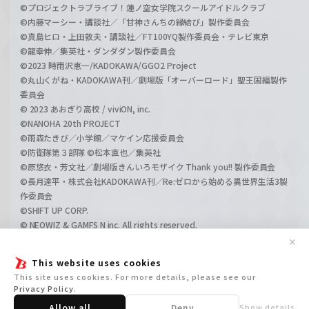
©プロジェクトラブライブ！蓮ノ空女学院スクールアイドルクラブ
©内藤マーシー・講談社／「甘神さんちの縁結び」製作委員会
©真島ヒロ・上田敦夫・講談社／FT100YQ製作委員会・テレビ東京
©龍幸伸／集英社・ダンダダン製作委員会
©2023 時雨沢恵一/KADOKAWA/GGO2 Project
©丸山くがね・KADOKAWA刊／劇場版「オーバーロード」聖王国編製作
委員会
© 2023 あおぎり高校 / viviON, inc.
©NANOHA 20th PROJECT
©雨森たきび／小学館／マケイン応援委員会
©防衛隊第３部隊 ©松本直也／集英社
©原悠衣・芳文社／劇場版きんいろモザイク Thank you!! 製作委員会
©長月達平・株式会社KADOKAWA刊／Re:ゼロから始める異世界生活3製
作委員会
©SHIFT UP CORP.
© NEOWIZ & GAMFS N inc. All rights reserved.
©ATLUS. ©SEGA.
✕
©GIRLS und PANZER Projekt
This website uses cookies
©GIRLS und PANZER Film Projekt
This site uses cookies. For more details, please see our
©GIRLS und PANZER Finale Projekt
Privacy Policy
.
Allow all
Deny
Show details