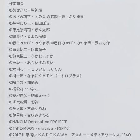
作委員会
©葵せきな・狗神煌
©あざの耕平・すみ兵 ©石踏一榮・みやま零
©井中だちま・飯田ぽち。
©恵比須清司・ぎん太郎
©鏡貴也・とよた瑣織
©春日みかげ・みやま零 ©春日みかげ・みやま零・深井涼介
©賀東招二・四季童子
©賀東招二・なかじまゆか
©神坂一・あらいずみるい
©木村心一・こぶいち むりりん
©榊一郎・なまにくＡＴＫ（ニトロプラス）
©細音啓・猫鍋蒼
©橘公司・つなこ
©築地俊彦・駒都え～じ
©柳実冬貴・切符
©羊太郎・三嶋くろね
©諸星悠・甘味みきひろ
©NANOHA Detonation PROJECT
©TYPE-MOON・ufotable・FSNPC
©2017 川原 礫／ＫＡＤＯＫＡＷＡ アスキー・メディアワークス／SAO