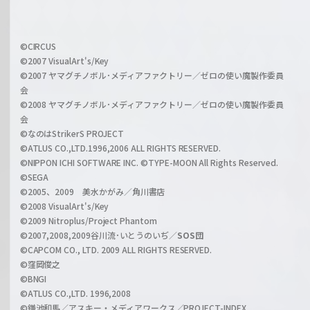
f
h
f
w
i
a
©CIRCUS
c
©2007 VisualArt's/Key
r
i
©2007 ヤマグチノボル･メディアファクトリー／ゼロの使い魔製作委員
z
会
a
©2008 ヤマグチノボル･メディアファクトリー／ゼロの使い魔製作委員
l
会
C
©なのはStrikerS PROJECT
h
©ATLUS CO.,LTD.1996,2006 ALL RIGHTS RESERVED.
a
©NIPPON ICHI SOFTWARE INC. ©TYPE-MOON All Rights Reserved.
n
©SEGA
©2005、2009 美水かがみ／角川書店
n
©2008 VisualArt's/Key
e
©2009 Nitroplus/Project Phantom
l
©2007,2008,2009谷川流･いとうのいぢ／
SOS団
©CAPCOM CO., LTD. 2009 ALL RIGHTS RESERVED.
©窪岡俊之
©BNGI
©ATLUS CO.,LTD. 1996,2008
©鎌池和馬／アスキー・メディアワークス／PROJECT-INDEX