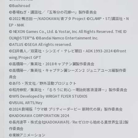
©Bushiroad
©春場ねぎ・講談社／「五等分の花嫁∽」製作委員会
©2022 鴨志田 一/KADOKAWA/青ブタ Project ©CLAMP・ST/講談社・N
EP・NHK
© NEXON Games Co., Ltd. & Yostar, Inc. All Rights Reserved. THE ID
OLM@STER™& ©Bandai Namco Entertainment Inc.
©ATLUS ©SEGA All rights reserved.
©臼井儀人／双葉社・シンエイ・テレビ朝日・ADK 1993-2024 ©Front
wing/Project GPT
©高橋陽一／集英社・2018キャプテン翼製作委員会
©高橋陽一／集英社・キャプテン翼シーズン２ ジュニアユース編製作委
員会
©あfろ・芳文社／野外活動プロジェクト
©和月伸宏／集英社・「るろうに剣心 －明治剣客浪漫譚－」製作委員会
©WFS Developed by WRIGHT FLYER STUDIOS
©VISUAL ARTS/Key
©2024 劇場版「ウマ娘 プリティーダービー 新時代の扉」製作委員会
©KADOKAWA CORPORATION 2024
©長月達平・株式会社KADOKAWA刊／Re:ゼロから始める異世界生活2製
作委員会
©東映アニメーション