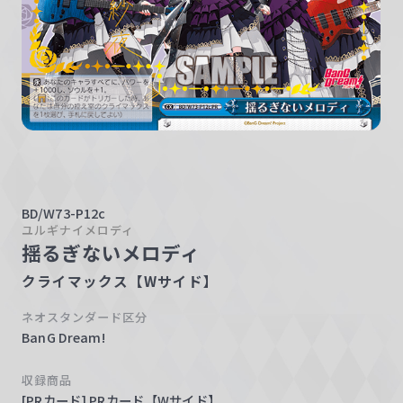
w
a
r
z
BD/W73-P12c
ユルギナイメロディ
揺るぎないメロディ
クライマックス【Wサイド】
ネオスタンダード区分
BanG Dream!
収録商品
[PRカード] PRカード【Wサイド】