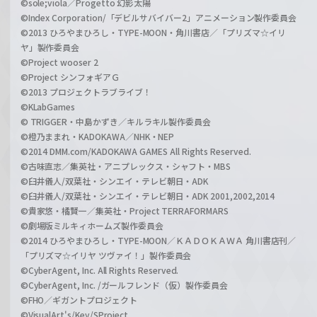
©sole;viola／Progetto 幻影太陽
©Index Corporation/「デビルサバイバー2」アニメーション製作委員会
©2013 ひろやまひろし・TYPE-MOON・角川書店／「プリズマ☆イリ
ヤ」製作委員会
©Project wooser 2
©Project シンフォギアＧ
©2013 プロジェクトラブライブ！
©KLabGames
© TRIGGER・中島かずき／キルラキル製作委員会
©橙乃ままれ・KADOKAWA／NHK・NEP
©2014 DMM.com/KADOKAWA GAMES All Rights Reserved.
©古味直志／集英社・アニプレックス・シャフト・MBS
©臼井儀人/双葉社・シンエイ・テレビ朝日・ADK
©臼井儀人/双葉社・シンエイ・テレビ朝日・ADK 2001,2002,2014
©貴家悠・橘賢一／集英社・Project TERRAFORMARS
©劇場版ミルキィホームズ製作委員会
©2014 ひろやまひろし・TYPE-MOON／ＫＡＤＯＫＡＷＡ 角川書店刊／
「プリズマ☆イリヤ ツヴァイ！」製作委員会
©CyberAgent, Inc. All Rights Reserved.
©CyberAgent, Inc. /ガールフレンド（仮）製作委員会
©FHO／ギガントプロジェクト
©VisualArt's/Key/SProject