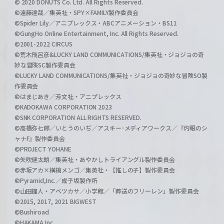
© 2020 DONUTS Co. Ltd. All Rights Reserved.
©遠藤達哉／集英社・SPY×FAMILY製作委員会
©Spider Lily／アニプレックス・ABCアニメーション・BS11
©GungHo Online Entertainment, Inc. All Rights Reserved.
©2001-2022 CIRCUS
©荒木飛呂彦&LUCKY LAND COMMUNICATIONS/集英社・ジョジョの奇
妙な冒険SC製作委員会
©LUCKY LAND COMMUNICATIONS/集英社・ジョジョの奇妙な冒険SO製
作委員会
©はまじあき／芳文社・アニプレックス
©KADOKAWA CORPORATION 2023
©SNK CORPORATION ALL RIGHTS RESERVED.
©高橋弥七郎／いとうのいぢ／アスキー･メディアワークス／『灼眼のシ
ャナF』製作委員会
©PROJECT YOHANE
©矢吹健太朗／集英社・あやかしトライアングル製作委員会
©赤坂アカ×横槍メンゴ／集英社・【推しの子】製作委員会
©Pyramid,Inc.／成子坂製作所
©山田鐘人・アベツカサ／小学館／「葬送のフリーレン」製作委員会
©2015, 2017, 2021 BIGWEST
©Bushiroad
©HAKAMA Inc