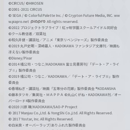
©CIRCUS/ ©HIKOSEN
©2001-2021 CIRCUS
© SEGA / © Colorful Palette Inc. / © Crypton Future Media, INC. ww
w.piapro.net
All rights reserved.
©2022 プロジェクトラブライブ！虹ヶ咲学園スクールアイドル同好会
©クール教信者／双葉社
©和久井健・講談社／アニメ「東京リベンジャーズ」製作委員会
©2019 丸戸史明・深崎暮人・KADOKAWA ファンタジア文庫刊／映画も
冴えない製作委員会
©Disney/Pixar
©2014 橘公司・つなこ/KADOKAWA 富士見書房刊/「デート・ア・ライ
ブⅡ」製作委員会
©2019 橘公司・つなこ／KADOKAWA／「デート・ア・ライブⅢ」製作
委員会
©春場ねぎ・講談社／映画「五等分の花嫁」製作委員会 ®KODANSHA
©藤本タツキ／集英社・ＭＡＰＰＡ ©丸山くがね・KADOKAWA刊／オー
バーロード4製作委員会
©2020 川原 礫/KADOKAWA/SAO-P Project
© 2017 Manjuu Co.,Ltd. & YongShi Co.,Ltd. All Rights Reserved.
© 2017 Yostar, Inc. All Rights Reserved.
©白米良・オーバーラップ/ありふれた製作委員会