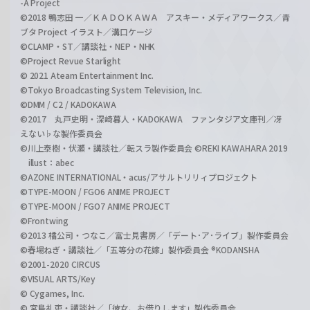
-A Project
©2018 鴨志田 一／ＫＡＤＯＫＡＷＡ アスキー・メディアワークス／青
ブタ Project イラスト／溝口ケージ
©CLAMP・ST／講談社・NEP・NHK
©Project Revue Starlight
© 2021 Ateam Entertainment Inc.
©Tokyo Broadcasting System Television, Inc.
©DMM / C2 / KADOKAWA
©2017 丸戸史明・深崎暮人・KADOKAWA ファンタジア文庫刊／冴
えない♭な製作委員会
©川上泰樹・伏瀬・講談社／転スラ製作委員会 ©REKI KAWAHARA 2019
illust：abec
©AZONE INTERNATIONAL・acus/アサルトリリィプロジェクト
©TYPE-MOON / FGO6 ANIME PROJECT
©TYPE-MOON / FGO7 ANIME PROJECT
©Frontwing
©2013 橘公司・つなこ／富士見書房／「デート･ア･ライブ」製作委員会
©春場ねぎ・講談社／「五等分の花嫁」製作委員会 ®KODANSHA
©2001-2020 CIRCUS
©VISUAL ARTS/Key
© Cygames, Inc.
© 宮島礼吏・講談社／「彼女、お借りします」製作委員会