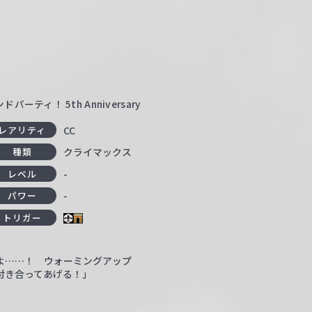
ティ！ 5th Anniversary
CC
レアリティ
クライマックス
種類
-
レベル
-
パワー
トリガー
よ……！ ウォーミングアップ
付き合ってあげる！」