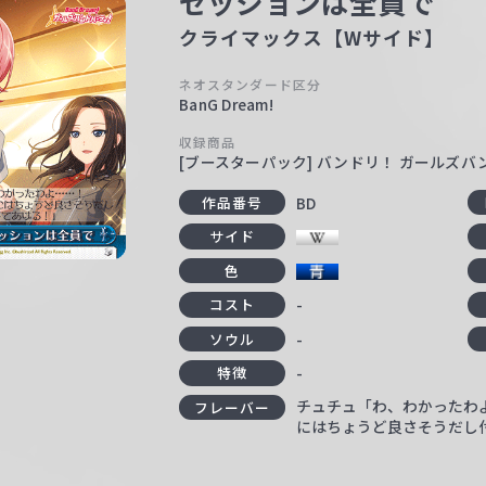
セッションは全員で
クライマックス【Wサイド】
ネオスタンダード区分
BanG Dream!
収録商品
[ブースターパック] バンドリ！ ガールズバンドパー
BD
作品番号
サイド
色
-
コスト
-
ソウル
-
特徴
チュチュ「わ、わかったわ
フレーバー
にはちょうど良さそうだし