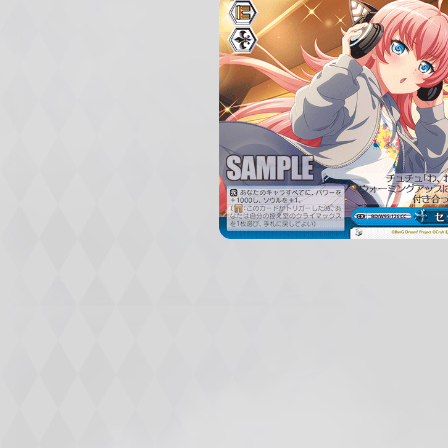
c
h
w
a
r
z