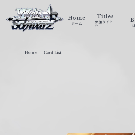
ヴ
ァ
Titles
Home
B
参加タイト
ホーム
イ
ル
ス
シ
ュ
Home
Card List
ヴ
ァ
ル
ツ
｜
W
e
i
ß
S