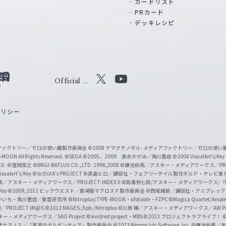
カードリスト
PRカード
デッキレシピ
Official
X
Y
o
ポリシー
u
T
u
ィアファクトリー／ゼロの使い魔製作委員会
©2008 ヤマグチノボル･メディアファクトリー／ゼロの使
b
MOON All Rights Reserved.
©SEGA
©2005、2009 美水かがみ／角川書店
©2008 VisualArt's/Key
ED.
©窪岡俊之
©BNGI
©ATLUS CO.,LTD. 1996,2008
©鎌池和馬／アスキー・メディアワークス／PROJE
e
sualart's/Key
©なのはA's PROJECT
©真島ヒロ／講談社・フェアリーテイル製作ギルド・テレビ東
／アスキー・メディアワークス／PROJECT-INDEX II
©高橋弥七郎/アスキー・メディアワークス/
O
/Key
©2009,2011 ビックウエスト／劇場版マクロスＦ製作委員会
©西尾維新／講談社・アニプレッ
f
いいち・角川書店／東雲研究所
©Nitroplus/TYPE-MOON・ufotable・FZPC
©Magica Quartet/Anip
I／PROJECT iM@S
©2012 MAGES./5pb./Nitroplus
©川原 礫／アスキー・メディアワークス／AW Pro
f
ー・メディアワークス／SAO Project
©vividred project・MBS ©2013 プロジェクトラブライブ！
©
オケアノス／「翠星のガルガンティア」製作委員会
©2013 Nippon Ichi Software, Inc.
©鎌池和馬／冬川