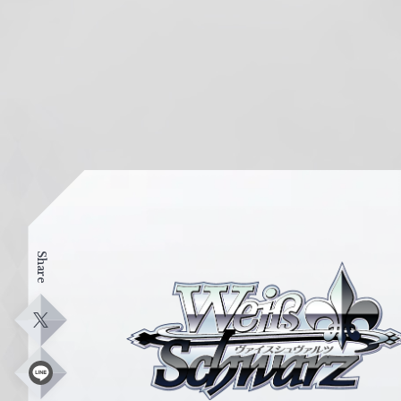
Share
ヴ
ァ
イ
X
ス
シ
L
i
ュ