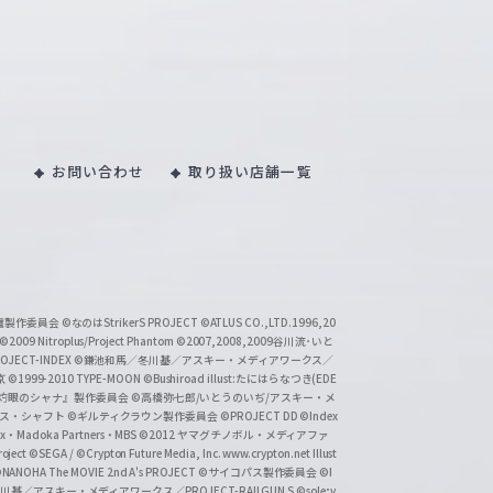
お問い合わせ
取り扱い店舗一覧
い魔製作委員会
©なのはStrikerS PROJECT
©ATLUS CO.,LTD.1996,20
©2009 Nitroplus/Project Phantom
©2007,2008,2009谷川流･いと
CT-INDEX
©鎌池和馬／冬川基／アスキー・メディアワークス／
京
©1999-2010 TYPE-MOON
©Bushiroad illust:たにはらなつき(EDE
『灼眼のシャナ』製作委員会
©高橋弥七郎/いとうのいぢ/アスキー・メ
クス・シャフト
©ギルティクラウン製作委員会
©PROJECT DD ©Index
lex・Madoka Partners・MBS
©2012 ヤマグチノボル・メディアファ
ject
©SEGA / ©Crypton Future Media, Inc. www.crypton.net Illust
NANOHA The MOVIE 2nd A's PROJECT
©サイコパス製作委員会
©I
基／アスキー・メディアワークス／PROJECT-RAILGUN S
©sole;v