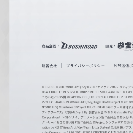
n
e
ヴ
ァ
ル
ツ
｜
商品企画：
開発：
W
e
i
運営会社
プライバシーポリシー
外部送信
ß
S
©CIRCUS
©2007 VisualArt's/Key
©2007 ヤマグチノボル･メデ
c
06 ALL RIGHTS RESERVED.
©NIPPON ICHI SOFTWARE INC. ©TYPE-
うのいぢ／
SOS団
©CAPCOM CO., LTD. 2009 ALL RIGHTS RESERV
h
PROJECT-RAILGUN
©VisualArt's/Key/Angel Beats! Project
©2010 Vi
w
N'S NOTES)
©Bushiroad/Project MILKY HOLMES
©カラー
©鎌池和馬
ディアワークス/『灼眼のシャナII』製作委員会/ＭＢＳ
©VisualArt's
a
Corporation/「ペルソナ４」アニメーション製作委員会
©あらゐけ
クトリー／ゼロの使い魔Ｆ製作委員会
©Project シンフォギア
©BNG
r
ration by KEI
©VisualArt's/Key/Team Little Busters!
©川原 礫／アスキ
z
ndex Corporation 1996,2011
©2013 CIRCUS/D.C.III製作委員会
©