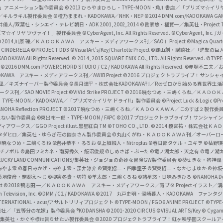
i
イバー2」アニメーション製作委員会
©2013 ひろやまひろし・TYPE-MOON・角川書店／「プリズマ☆イ
c
ずき／キルラキル製作委員会
©橙乃ままれ・KADOKAWA／NHK・NEP
©2014 DMM.com/KADOKAWA GAMES
井儀人/双葉社・シンエイ・テレビ朝日・ADK 2001,2002,2014
©貴家悠・橘賢一／集英社・Project T
i
リズマ☆イリヤ ツヴァイ！」製作委員会
©CyberAgent, Inc. All Rights Reserved.
©CyberAgent, I
a
©2014 川原 礫／ＫＡＤＯＫＡＷＡ アスキー・メディアワークス刊／SAOⅡ Project
©Magica Quart
CINDERELLA ©PROJECT DD3
©VisualArt's/Key/Charlotte Project
©諫山創・講談社／「進撃の巨
l
DOKAWA All Rights Reserved.
© 2014, 2015 SQUARE ENIX CO., LTD. All Rights Reserved.
©TYPE
会
©2016 DMM.com POWERCHORD STUDIO / C2 / KADOKAWA All Rights Reserved.
©赤塚不二夫／
C
DOKAWA アスキー・メディアワークス刊／AWIB Project
©2016 プロジェクトラブライブ！サンシャイ
h
田麿里／キズナイーバー製作委員会
©長月達平・株式会社KADOKAWA刊／Re:ゼロから始める異世界生
／SAO MOVIE Project
©ViVid Strike PROJECT ©2016 暁なつめ・三嶋くろね／Ｋ
a
・TYPE-MOON／KADOKAWA／「プリズマ☆イリヤ ドライ!!」製作委員会
©Project Luck & Logic
©P
NOHA Reflection PROJECT
©2017 暁なつめ・三嶋くろね／ＫＡＤＯＫＡＷＡ／このすば２製作委
n
冴えない製作委員会
©東出祐一郎・TYPE-MOON / FAPC
©2017 プロジェクトラブライブ！サンシャイン!
n
クス／GGO Project illust.黒星紅白
TM ©TOHO CO., LTD.
©2014 榎宮祐・株式会社Ｋ
タダヒロ／集英社・ゆらぎ荘の幽奈さん製作委員会
©丸山くがね・ＫＡＤＯＫＡＷＡ刊／オーバーロ
e
©暁なつめ・三嶋くろね
©岩井恭平・るろお
©上栖綴人・Nitroplus
©春日部タケル・ユキヲ
©枯野瑛
グチノボル
©島田フミカネ・南房秀久・飯沼俊規
©しめさば・ぶーた
©竜ノ湖太郎・天之有
©竜ノ湖
l
LUCKY LAND COMMUNICATIONS/集英社・ジョジョの奇妙な冒険GW製作委員会
©葵せきな・狗神煌
みやま零 ©春日みかげ・みやま零・深井涼介
©賀東招二・四季童子
©賀東招二・なかじまゆか
©神坂
築地俊彦・駒都え～じ
©柳実冬貴・切符
©羊太郎・三嶋くろね
©諸星悠・甘味みきひろ
©NANOHA De
t
©2018 鴨志田 一／ＫＡＤＯＫＡＷＡ アスキー・メディアワークス／青ブタ Project イラスト／
Television, Inc.
©DMM / C2 / KADOKAWA
©2017 丸戸史明・深崎暮人・KADOKAWA ファン
INTERNATIONAL・acus/アサルトリリィプロジェクト
©TYPE-MOON / FGO6 ANIME PROJECT
©TYPE
社／「五等分の花嫁」製作委員会 ®KODANSHA
©2001-2020 CIRCUS
©VISUAL ARTS/Key
© Cygame
／集英社・かぐや様は告らせたい製作委員会
©2020 プロジェクトラブライブ！虹ヶ咲学園スクール