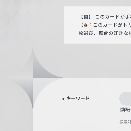
【自】 このカードが
（
：このカードがト
枚選び、舞台の好きな
キーワード
[詳細
検索