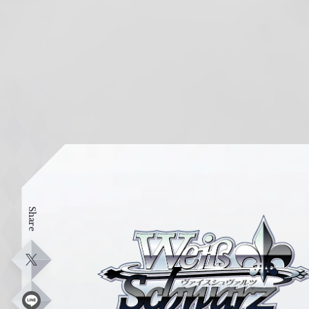
Share
ヴ
ァ
イ
X
ス
シ
L