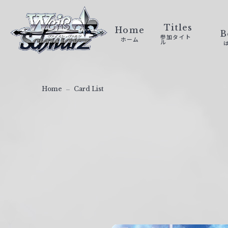
ヴ
ァ
Titles
Home
B
参加タイト
ホーム
イ
ル
ス
シ
ュ
Home
Card List
ヴ
ァ
ル
ツ
｜
W
e
i
ß
S