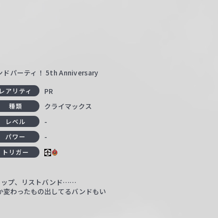
ティ！ 5th Anniversary
PR
レアリティ
クライマックス
種類
-
レベル
-
パワー
トリガー
ャップ、リストバンド……
か変わったもの出してるバンドもい