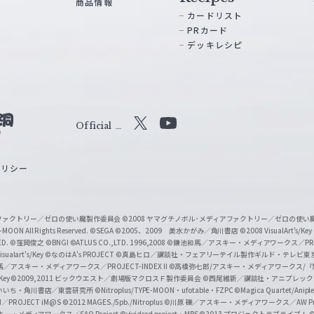
商品情報
カードリスト
PRカード
デッキレシピ
Official
X
Y
o
ポリシー
u
T
u
ィアファクトリー／ゼロの使い魔製作委員会
©2008 ヤマグチノボル･メディアファクトリー／ゼロの使
b
MOON All Rights Reserved.
©SEGA
©2005、2009 美水かがみ／角川書店
©2008 VisualArt's/Key
ED.
©窪岡俊之
©BNGI
©ATLUS CO.,LTD. 1996,2008
©鎌池和馬／アスキー・メディアワークス／PROJE
e
sualart's/Key
©なのはA's PROJECT
©真島ヒロ／講談社・フェアリーテイル製作ギルド・テレビ東
／アスキー・メディアワークス／PROJECT-INDEX II
©高橋弥七郎/アスキー・メディアワークス/
O
/Key
©2009,2011 ビックウエスト／劇場版マクロスＦ製作委員会
©西尾維新／講談社・アニプレッ
f
いいち・角川書店／東雲研究所
©Nitroplus/TYPE-MOON・ufotable・FZPC
©Magica Quartet/Anip
I／PROJECT iM@S
©2012 MAGES./5pb./Nitroplus
©川原 礫／アスキー・メディアワークス／AW Pro
f
ー・メディアワークス／SAO Project
©vividred project・MBS ©2013 プロジェクトラブライブ！
©