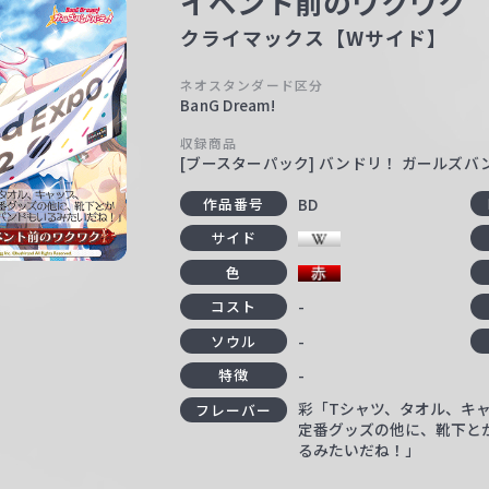
イベント前のワクワク
クライマックス【Wサイド】
ネオスタンダード区分
BanG Dream!
収録商品
[ブースターパック] バンドリ！ ガールズバンドパー
BD
作品番号
サイド
色
-
コスト
-
ソウル
-
特徴
彩「Tシャツ、タオル、キ
フレーバー
定番グッズの他に、靴下と
るみたいだね！」