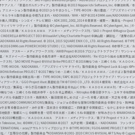
i
オケアノス／「翠星のガルガンティア」製作委員会
©2013 Nippon Ichi Software, Inc.
©鎌池和馬／冬川
イバー2」アニメーション製作委員会
©2013 ひろやまひろし・TYPE-MOON・角川書店／「プリズマ☆イ
c
ずき／キルラキル製作委員会
©橙乃ままれ・KADOKAWA／NHK・NEP
©2014 DMM.com/KADOKAWA GAMES
井儀人/双葉社・シンエイ・テレビ朝日・ADK 2001,2002,2014
©貴家悠・橘賢一／集英社・Project T
i
リズマ☆イリヤ ツヴァイ！」製作委員会
©CyberAgent, Inc. All Rights Reserved.
©CyberAgent, I
a
©2014 川原 礫／ＫＡＤＯＫＡＷＡ アスキー・メディアワークス刊／SAOⅡ Project
©Magica Quart
CINDERELLA ©PROJECT DD3
©VisualArt's/Key/Charlotte Project
©諫山創・講談社／「進撃の巨
l
DOKAWA All Rights Reserved.
© 2014, 2015 SQUARE ENIX CO., LTD. All Rights Reserved.
©TYPE
会
©2016 DMM.com POWERCHORD STUDIO / C2 / KADOKAWA All Rights Reserved.
©赤塚不二夫／
C
DOKAWA アスキー・メディアワークス刊／AWIB Project
©2016 プロジェクトラブライブ！サンシャイ
h
田麿里／キズナイーバー製作委員会
©長月達平・株式会社KADOKAWA刊／Re:ゼロから始める異世界生
／SAO MOVIE Project
©ViVid Strike PROJECT ©2016 暁なつめ・三嶋くろね／Ｋ
a
・TYPE-MOON／KADOKAWA／「プリズマ☆イリヤ ドライ!!」製作委員会
©Project Luck & Logic
©P
NOHA Reflection PROJECT
©2017 暁なつめ・三嶋くろね／ＫＡＤＯＫＡＷＡ／このすば２製作委
n
冴えない製作委員会
©東出祐一郎・TYPE-MOON / FAPC
©2017 プロジェクトラブライブ！サンシャイン!
n
クス／GGO Project illust.黒星紅白
TM ©TOHO CO., LTD.
©2014 榎宮祐・株式会社Ｋ
タダヒロ／集英社・ゆらぎ荘の幽奈さん製作委員会
©丸山くがね・ＫＡＤＯＫＡＷＡ刊／オーバーロ
e
©暁なつめ・三嶋くろね
©岩井恭平・るろお
©上栖綴人・Nitroplus
©春日部タケル・ユキヲ
©枯野瑛
グチノボル
©島田フミカネ・南房秀久・飯沼俊規
©しめさば・ぶーた
©竜ノ湖太郎・天之有
©竜ノ湖
l
LUCKY LAND COMMUNICATIONS/集英社・ジョジョの奇妙な冒険GW製作委員会
©葵せきな・狗神煌
みやま零 ©春日みかげ・みやま零・深井涼介
©賀東招二・四季童子
©賀東招二・なかじまゆか
©神坂
築地俊彦・駒都え～じ
©柳実冬貴・切符
©羊太郎・三嶋くろね
©諸星悠・甘味みきひろ
©NANOHA De
t
©2018 鴨志田 一／ＫＡＤＯＫＡＷＡ アスキー・メディアワークス／青ブタ Project イラスト／
Television, Inc.
©DMM / C2 / KADOKAWA
©2017 丸戸史明・深崎暮人・KADOKAWA ファン
INTERNATIONAL・acus/アサルトリリィプロジェクト
©TYPE-MOON / FGO6 ANIME PROJECT
©TYPE
社／「五等分の花嫁」製作委員会 ®KODANSHA
©2001-2020 CIRCUS
©VISUAL ARTS/Key
© Cygame