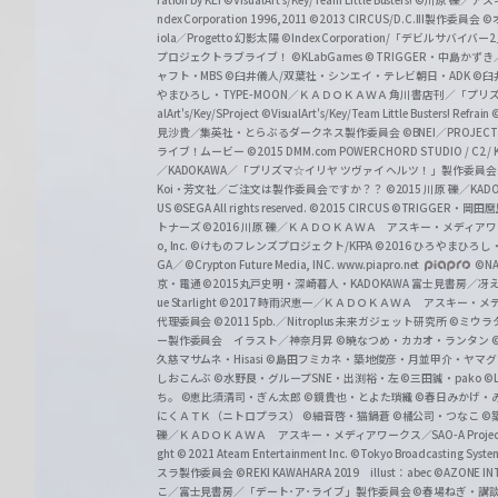
z
ndex Corporation 1996,2011
©2013 CIRCUS/D.C.III製作委員会
©
iola／Progetto 幻影太陽
©Index Corporation/「デビルサバ
プロジェクトラブライブ！
©KLabGames
© TRIGGER・中島か
ャフト・MBS
©臼井儀人/双葉社・シンエイ・テレビ朝日・ADK
©臼
やまひろし・TYPE-MOON／ＫＡＤＯＫＡＷＡ 角川書店刊／「プ
alArt's/Key/SProject
©VisualArt's/Key/Team Little Busters! Refrain
見沙貴／集英社・とらぶるダークネス製作委員会
©BNEI／PROJECT 
ライブ！ムービー
©2015 DMM.com POWERCHORD STUDIO / C2 / KA
／KADOKAWA／「プリズマ☆イリヤ ツヴァイ ヘルツ！」製作委員
Koi・芳文社／ご注文は製作委員会ですか？？
©2015 川原 礫／KA
US ©SEGA All rights reserved.
©2015 CIRCUS
©TRIGGER・岡
トナーズ
©2016 川原 礫／ＫＡＤＯＫＡＷＡ アスキー・メディアワークス刊
o, Inc. ©けものフレンズプロジェクト/KFPA
©2016 ひろやまひろし
GA／ ©Crypton Future Media, INC. www.piapro.net
©NA
京・電通
©2015丸戸史明・深崎暮人・KADOKAWA 富士見書房／
ue Starlight
©2017 時雨沢恵一／ＫＡＤＯＫＡＷＡ アスキー・メディアワー
代理委員会
©2011 5pb.／Nitroplus 未来ガジェット研究所
©ミウラ
ー製作委員会 イラスト／神奈月昇
©暁なつめ・カカオ・ランタン
久慈マサムネ・Hisasi
©島田フミカネ・築地俊彦・月並甲介・ヤマ
しおこんぶ
©水野良・グループSNE・出渕裕・左
©三田誠・pako
©
ち。
©恵比須清司・ぎん太郎
©鏡貴也・とよた瑣織
©春日みかげ・
にくＡＴＫ（ニトロプラス）
©細音啓・猫鍋蒼
©橘公司・つなこ
©
礫／ＫＡＤＯＫＡＷＡ アスキー・メディアワークス／SAO-A Projec
ght
© 2021 Ateam Entertainment Inc.
©Tokyo Broadcasting System 
スラ製作委員会 ©REKI KAWAHARA 2019 illust：abec
©AZONE 
こ／富士見書房／「デート･ア･ライブ」製作委員会
©春場ねぎ・講談