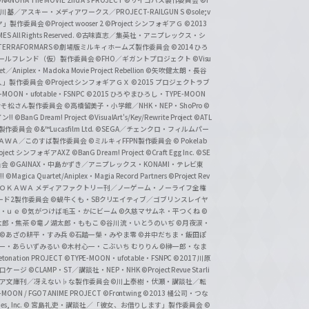
基／アスキー・メディアワークス／PROJECT-RAILGUN S
©sole;v
リヤ」製作委員会
©Project wooser 2
©Project シンフォギアＧ
©2013
 All Rights Reserved.
©古味直志／集英社・アニプレックス・シ
ERRAFORMARS
©劇場版ミルキィホームズ製作委員会
©2014 ひろ
nc. /ガールフレンド（仮）製作委員会
©FHO／ギガントプロジェクト
©Visu
et／Aniplex・Madoka Movie Project Rebellion
©矢吹健太朗・長谷
人」製作委員会
©Project シンフォギアＧＸ
©2015 プロジェクトラブ
-MOON・ufotable・FSNPC
©2015 ひろやまひろし・TYPE-MOON
おそ松さん製作委員会
©高橋留美子・小学館／NHK・NEP・ShoPro
©
ン!!
©BanG Dream! Project
©VisualArt's/Key/Rewrite Project
©ATL
活製作委員会
©&™Lucasfilm Ltd.
©SEGA／チェンクロ・フィルムパー
ＡＤＯＫＡＷＡ／このすば製作委員会
©ミルキィFFPN製作委員会
© Pokelab
roject シンフォギアAXZ
©BanG Dream! Project
©Craft Egg Inc.
©SE
員会
©GAINAX・中島かずき／アニプレックス・KONAMI・テレビ東
!
©Magica Quartet/Aniplex・Magia Record Partners
©Project Rev
ＡＤＯＫＡＷＡ メディアファクトリー刊／ノーゲーム・ノーライフ全権
ード2製作委員会
©蝸牛くも・SBクリエイティブ／ゴブリンスレイヤ
・ｕｅ ©気がつけば毛玉・かにビーム
©久慈マサムネ・平つくね
©
太郎・焦茶
©竜ノ湖太郎・ももこ
©谷川流・いとうのいぢ
©月夜涙・
©あざの耕平・すみ兵 ©石踏一榮・みやま零
©井中だちま・飯田ぽ
一・あらいずみるい
©木村心一・こぶいち むりりん
©榊一郎・なま
tonation PROJECT
©TYPE-MOON・ufotable・FSNPC
©2017 川原
溝口ケージ
©CLAMP・ST／講談社・NEP・NHK
©Project Revue Starli
タジア文庫刊／冴えない♭な製作委員会
©川上泰樹・伏瀬・講談社／転
-MOON / FGO7 ANIME PROJECT
©Frontwing
©2013 橘公司・つな
s, Inc.
© 宮島礼吏・講談社／「彼女、お借りします」製作委員会
©