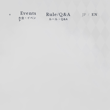
Events
Rule/Q&A
JP
EN
大会・イベン
ルール・Q&A
ト