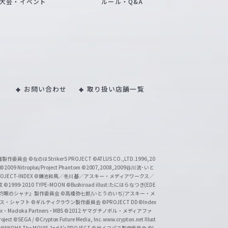
大会・イベント
ルール・Q&A
お問い合わせ
取り扱い店舗一覧
い魔製作委員会
©なのはStrikerS PROJECT
©ATLUS CO.,LTD.1996,20
©2009 Nitroplus/Project Phantom
©2007,2008,2009谷川流･いと
CT-INDEX
©鎌池和馬／冬川基／アスキー・メディアワークス／
京
©1999-2010 TYPE-MOON
©Bushiroad illust:たにはらなつき(EDE
『灼眼のシャナ』製作委員会
©高橋弥七郎/いとうのいぢ/アスキー・メ
クス・シャフト
©ギルティクラウン製作委員会
©PROJECT DD ©Index
lex・Madoka Partners・MBS
©2012 ヤマグチノボル・メディアファ
ject
©SEGA / ©Crypton Future Media, Inc. www.crypton.net Illust
NANOHA The MOVIE 2nd A's PROJECT
©サイコパス製作委員会
©I