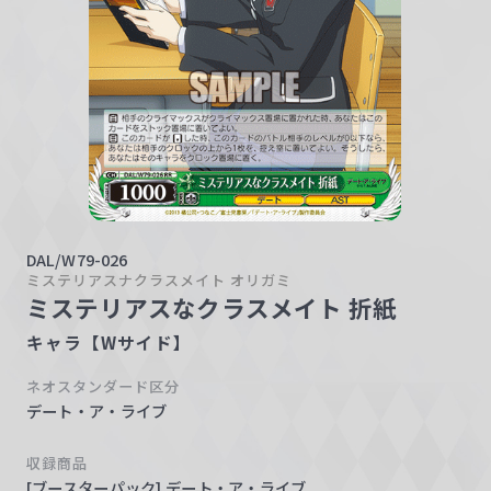
w
a
r
z
DAL/W79-026
ミステリアスナクラスメイト オリガミ
ミステリアスなクラスメイト 折紙
キャラ【Wサイド】
ネオスタンダード区分
デート・ア・ライブ
収録商品
[ブースターパック] デート・ア・ライブ