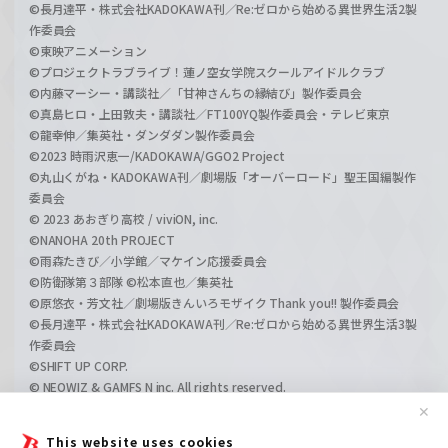
©長月達平・株式会社KADOKAWA刊／Re:ゼロから始める異世界生活2製
作委員会
©東映アニメーション
©プロジェクトラブライブ！蓮ノ空女学院スクールアイドルクラブ
©内藤マーシー・講談社／「甘神さんちの縁結び」製作委員会
©真島ヒロ・上田敦夫・講談社／FT100YQ製作委員会・テレビ東京
©龍幸伸／集英社・ダンダダン製作委員会
©2023 時雨沢恵一/KADOKAWA/GGO2 Project
©丸山くがね・KADOKAWA刊／劇場版「オーバーロード」聖王国編製作
委員会
© 2023 あおぎり高校 / viviON, inc.
©NANOHA 20th PROJECT
©雨森たきび／小学館／マケイン応援委員会
©防衛隊第３部隊 ©松本直也／集英社
©原悠衣・芳文社／劇場版きんいろモザイク Thank you!! 製作委員会
©長月達平・株式会社KADOKAWA刊／Re:ゼロから始める異世界生活3製
作委員会
©SHIFT UP CORP.
© NEOWIZ & GAMFS N inc. All rights reserved.
©ATLUS. ©SEGA.
✕
©GIRLS und PANZER Projekt
This website uses cookies