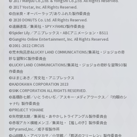
© 2017 Manjuu Co.,Ltd. & YongShi Co.,Ltd. All Rights Reserved.
© 2017 Yostar, Inc. All Rights Reserved.
©白米良・オーバーラップ/ありふれた製作委員会
© 2020 DONUTS Co. Ltd. All Rights Reserved.
©遠藤達哉／集英社・SPY×FAMILY製作委員会
©Spider Lily／アニプレックス・ABCアニメーション・BS11
©GungHo Online Entertainment, Inc. All Rights Reserved.
©2001-2022 CIRCUS
©荒木飛呂彦&LUCKY LAND COMMUNICATIONS/集英社・ジョジョの奇
妙な冒険SC製作委員会
©LUCKY LAND COMMUNICATIONS/集英社・ジョジョの奇妙な冒険SO製
作委員会
©はまじあき／芳文社・アニプレックス
©KADOKAWA CORPORATION 2023
©SNK CORPORATION ALL RIGHTS RESERVED.
©高橋弥七郎／いとうのいぢ／アスキー･メディアワークス／『灼眼のシ
ャナF』製作委員会
©PROJECT YOHANE
©矢吹健太朗／集英社・あやかしトライアングル製作委員会
©赤坂アカ×横槍メンゴ／集英社・【推しの子】製作委員会
©Pyramid,Inc.／成子坂製作所
©山田鐘人・アベツカサ／小学館／「葬送のフリーレン」製作委員会