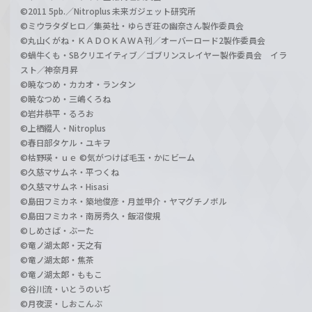
©2011 5pb.／Nitroplus 未来ガジェット研究所
©ミウラタダヒロ／集英社・ゆらぎ荘の幽奈さん製作委員会
©丸山くがね・ＫＡＤＯＫＡＷＡ刊／オーバーロード2製作委員会
©蝸牛くも・SBクリエイティブ／ゴブリンスレイヤー製作委員会 イラ
スト／神奈月昇
©暁なつめ・カカオ・ランタン
©暁なつめ・三嶋くろね
©岩井恭平・るろお
©上栖綴人・Nitroplus
©春日部タケル・ユキヲ
©枯野瑛・ｕｅ ©気がつけば毛玉・かにビーム
©久慈マサムネ・平つくね
©久慈マサムネ・Hisasi
©島田フミカネ・築地俊彦・月並甲介・ヤマグチノボル
©島田フミカネ・南房秀久・飯沼俊規
©しめさば・ぶーた
©竜ノ湖太郎・天之有
©竜ノ湖太郎・焦茶
©竜ノ湖太郎・ももこ
©谷川流・いとうのいぢ
©月夜涙・しおこんぶ