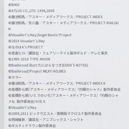
©BNGI
©ATLUS CO.,LTD. 1996,2008
©鎌池和馬／アスキー・メディアワークス／PROJECT-INDEX
©鎌池和馬／冬川基／アスキー・メディアワークス／PROJECT-RAILGU
N
©VisualArt's/Key/Angel Beats! Project
©2010 Visualart's/Key
©なのはA's PROJECT
©真島ヒロ／講談社・フェアリーテイル製作ギルド・テレビ東京
©1999-2010 TYPE-MOON
©Bushiroad illust:たにはらなつき(EDEN'S NOTES)
©Bushiroad/Project MILKY HOLMES
©カラー
©鎌池和馬／アスキー・メディアワークス／PROJECT-INDEX II
©高橋弥七郎/アスキー・メディアワークス/『灼眼のシャナ』製作委員会
©高橋弥七郎/いとうのいぢ/アスキー・メディアワークス/『灼眼のシャ
ナII』製作委員会/ＭＢＳ
©VisualArt's/Key
©2009,2011 ビックウエスト／劇場版マクロスＦ製作委員会
©西尾維新／講談社・アニプレックス・シャフト
©ギルティクラウン製作委員会