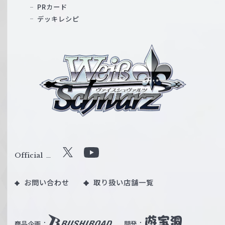
PRカード
デッキレシピ
ヴ
ァ
イ
ス
シ
ュ
ヴ
ァ
ル
Official
X
Y
ツ
o
｜
お問い合わせ
取り扱い店舗一覧
u
W
T
e
u
i
b
商品企画：
開発：