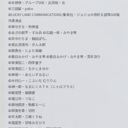
©水野良・グループSNE・出渕裕・左
©三田誠・pako
©LUCKY LAND COMMUNICATIONS/集英社・ジョジョの奇妙な冒険GW製
作委員会
©葵せきな・狗神煌
©あざの耕平・すみ兵 ©石踏一榮・みやま零
©井中だちま・飯田ぽち。
©恵比須清司・ぎん太郎
©鏡貴也・とよた瑣織
©春日みかげ・みやま零 ©春日みかげ・みやま零・深井涼介
©賀東招二・四季童子
©賀東招二・なかじまゆか
©神坂一・あらいずみるい
©木村心一・こぶいち むりりん
©榊一郎・なまにくＡＴＫ（ニトロプラス）
©細音啓・猫鍋蒼
©橘公司・つなこ
©築地俊彦・駒都え～じ
©柳実冬貴・切符
©羊太郎・三嶋くろね
©諸星悠・甘味みきひろ