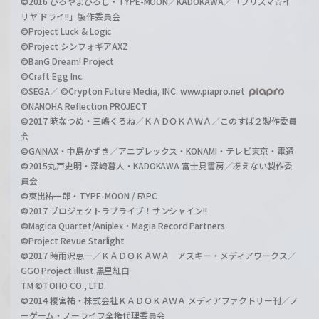
©2016 ひろやまひろし・TYPE-MOON／KADOKAWA／「プリズマ☆イ
リヤ ドライ!!」製作委員会
©Project Luck & Logic
©Project シンフォギアAXZ
©BanG Dream! Project
©Craft Egg Inc.
©SEGA／ ©Crypton Future Media, INC. www.piapro.net
©NANOHA Reflection PROJECT
©2017 暁なつめ・三嶋くろね／ＫＡＤＯＫＡＷＡ／このすば２製作委員
会
©GAINAX・中島かずき／アニプレックス・KONAMI・テレビ東京・電通
©2015丸戸史明・深崎暮人・KADOKAWA 富士見書房／冴えない製作委
員会
©東出祐一郎・TYPE-MOON / FAPC
©2017 プロジェクトラブライブ！サンシャイン!!
©Magica Quartet/Aniplex・Magia Record Partners
©Project Revue Starlight
©2017 時雨沢恵一／ＫＡＤＯＫＡＷＡ アスキー・メディアワークス／
GGO Project illust.黒星紅白
TM ©TOHO CO., LTD.
©2014 榎宮祐・株式会社ＫＡＤＯＫＡＷＡ メディアファクトリー刊／ノ
ーゲーム・ノーライフ全権代理委員会