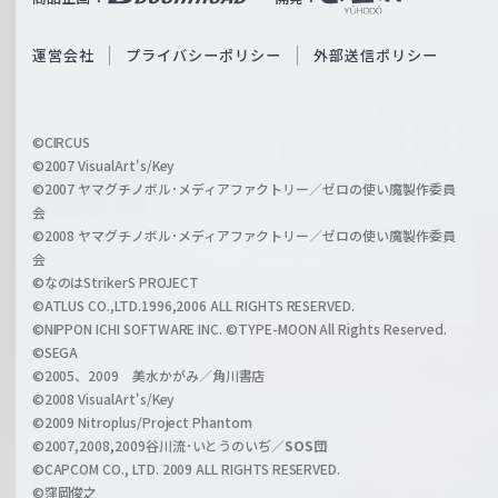
ß
e
S
O
運営会社
プライバシーポリシー
外部送信ポリシー
c
f
h
f
w
i
a
©CIRCUS
c
©2007 VisualArt's/Key
r
i
©2007 ヤマグチノボル･メディアファクトリー／ゼロの使い魔製作委員
z
会
a
©2008 ヤマグチノボル･メディアファクトリー／ゼロの使い魔製作委員
l
会
C
©なのはStrikerS PROJECT
h
©ATLUS CO.,LTD.1996,2006 ALL RIGHTS RESERVED.
a
©NIPPON ICHI SOFTWARE INC. ©TYPE-MOON All Rights Reserved.
n
©SEGA
©2005、2009 美水かがみ／角川書店
n
©2008 VisualArt's/Key
e
©2009 Nitroplus/Project Phantom
l
©2007,2008,2009谷川流･いとうのいぢ／
SOS団
©CAPCOM CO., LTD. 2009 ALL RIGHTS RESERVED.
©窪岡俊之