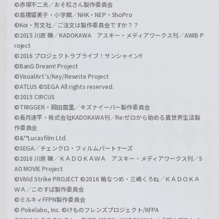
©赤塚不二夫／おそ松さん製作委員会
©高橋留美子・小学館／NHK・NEP・ShoPro
©Koi・芳文社／ご注文は製作委員会ですか？？
©2015 川原 礫／KADOKAWA アスキー・メディアワークス刊／AWIB P
roject
©2016 プロジェクトラブライブ！サンシャイン!!
©BanG Dream! Project
©VisualArt's/Key/Rewrite Project
©ATLUS ©SEGA All rights reserved.
©2015 CIRCUS
©TRIGGER・岡田麿里／キズナイーバー製作委員会
©長月達平・株式会社KADOKAWA刊／Re:ゼロから始める異世界生活製
作委員会
©&™Lucasfilm Ltd.
©SEGA／チェンクロ・フィルムパートナーズ
©2016 川原 礫／ＫＡＤＯＫＡＷＡ アスキー・メディアワークス刊／S
AO MOVIE Project
©ViVid Strike PROJECT ©2016 暁なつめ・三嶋くろね／ＫＡＤＯＫＡ
ＷＡ／このすば製作委員会
©ミルキィFFPN製作委員会
© Pokelabo, Inc. ©けものフレンズプロジェクト/KFPA