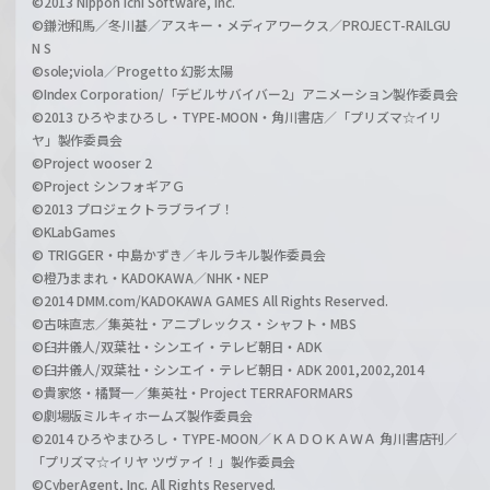
©2013 Nippon Ichi Software, Inc.
©鎌池和馬／冬川基／アスキー・メディアワークス／PROJECT-RAILGU
N S
©sole;viola／Progetto 幻影太陽
©Index Corporation/「デビルサバイバー2」アニメーション製作委員会
©2013 ひろやまひろし・TYPE-MOON・角川書店／「プリズマ☆イリ
ヤ」製作委員会
©Project wooser 2
©Project シンフォギアＧ
©2013 プロジェクトラブライブ！
©KLabGames
© TRIGGER・中島かずき／キルラキル製作委員会
©橙乃ままれ・KADOKAWA／NHK・NEP
©2014 DMM.com/KADOKAWA GAMES All Rights Reserved.
©古味直志／集英社・アニプレックス・シャフト・MBS
©臼井儀人/双葉社・シンエイ・テレビ朝日・ADK
©臼井儀人/双葉社・シンエイ・テレビ朝日・ADK 2001,2002,2014
©貴家悠・橘賢一／集英社・Project TERRAFORMARS
©劇場版ミルキィホームズ製作委員会
©2014 ひろやまひろし・TYPE-MOON／ＫＡＤＯＫＡＷＡ 角川書店刊／
「プリズマ☆イリヤ ツヴァイ！」製作委員会
©CyberAgent, Inc. All Rights Reserved.