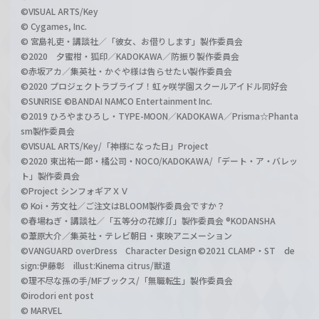
©VISUAL ARTS/Key
© Cygames, Inc.
© 宮島礼吏・講談社／「彼女、お借りします」製作委員会
©2020 夕蜜柑・狐印／KADOKAWA／防振り製作委員会
©赤坂アカ／集英社・かぐや様は告らせたい製作委員会
©2020 プロジェクトラブライブ！虹ヶ咲学園スクールアイドル同好会
©SUNRISE ©BANDAI NAMCO Entertainment Inc.
©2019 ひろやまひろし・TYPE-MOON／KADOKAWA／Prisma☆Phanta
sm製作委員会
©VISUAL ARTS/Key/「神様になった日」Project
©2020 東出祐一郎・橘公司・NOCO/KADOKAWA/「デート・ア・バレッ
ト」製作委員会
©Project シンフォギアＸＶ
© Koi・芳文社／ご注文はBLOOM製作委員会ですか？
©春場ねぎ・講談社／「五等分の花嫁∬」製作委員会 ®KODANSHA
©葦原大介／集英社・テレビ朝日・東映アニメーション
©VANGUARD overDress Character Design ©2021 CLAMP・ST de
sign:伊藤彰 illust:Kinema citrus/獣道
©理不尽な孫の手/MFブックス/「無職転生」製作委員会
©irodori ent post
© MARVEL