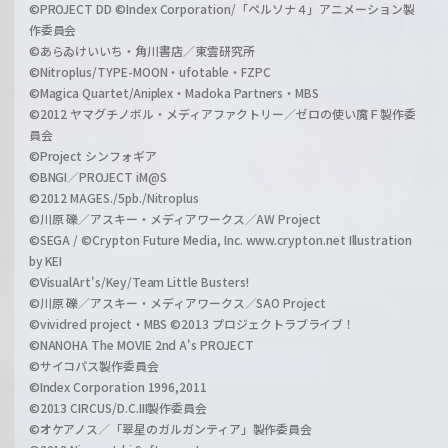
©PROJECT DD ©Index Corporation/「ペルソナ４」アニメーション製
作委員会
©あらゐけいいち・角川書店／東雲研究所
©Nitroplus/TYPE-MOON・ufotable・FZPC
©Magica Quartet/Aniplex・Madoka Partners・MBS
©2012 ヤマグチノボル・メディアファクトリー／ゼロの使い魔Ｆ製作委
員会
©Project シンフォギア
©BNGI／PROJECT iM@S
©2012 MAGES./5pb./Nitroplus
©川原 礫／アスキー・メディアワークス／AW Project
©SEGA / ©Crypton Future Media, Inc. www.crypton.net Illustration
by KEI
©VisualArt's/Key/Team Little Busters!
©川原 礫／アスキー・メディアワークス／SAO Project
©vividred project・MBS ©2013 プロジェクトラブライブ！
©NANOHA The MOVIE 2nd A's PROJECT
©サイコパス製作委員会
©Index Corporation 1996,2011
©2013 CIRCUS/D.C.III製作委員会
©オケアノス／「翠星のガルガンティア」製作委員会