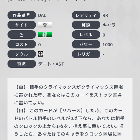
DAL
RR
作品番号
レアリティ
キャラ
サイド
種類
0
色
レベル
0
1000
コスト
パワー
-
ソウル
トリガー
デート・AST
特徴
【自】 相手のクライマックスがクライマックス置場
に置かれた時、あなたはこのカードをストック置場
に置いてよい。
【自】 このカードが【リバース】した時、このカー
ドのバトル相手のレベルが0以下なら、あなたは相手
のクロックの上から1枚を、控え室に置いてよい。そ
うしたら、あなたはそのキャラをクロック置場に置