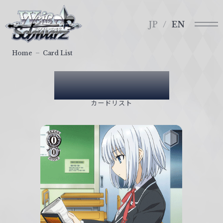
メ
ヴ
ニ
ァ
JP
EN
ュ
イ
ー
ス
Home
Card List
シ
ュ
Card List
ヴ
ァ
カードリスト
ル
ツ
｜
W
e
i
ß
S
c
h