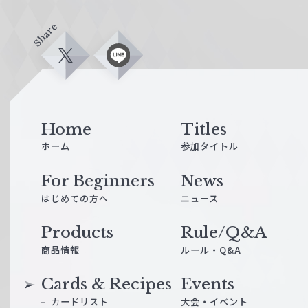
Share
X
L
i
n
e
Home
Titles
ホーム
参加タイトル
For Beginners
News
はじめての方へ
ニュース
Products
Rule/Q&A
商品情報
ルール・Q&A
Cards & Recipes
Events
カードリスト
大会・イベント