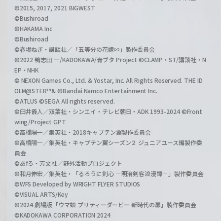
©2015, 2017, 2021 BIGWEST
©Bushiroad
©HAKAMA Inc
©Bushiroad
©春場ねぎ・講談社／「五等分の花嫁∽」製作委員会
©2022 鴨志田 一/KADOKAWA/青ブタ Project ©CLAMP・ST/講談社・N
EP・NHK
© NEXON Games Co., Ltd. & Yostar, Inc. All Rights Reserved. THE ID
OLM@STER™& ©Bandai Namco Entertainment Inc.
©ATLUS ©SEGA All rights reserved.
©臼井儀人／双葉社・シンエイ・テレビ朝日・ADK 1993-2024 ©Front
wing/Project GPT
©高橋陽一／集英社・2018キャプテン翼製作委員会
©高橋陽一／集英社・キャプテン翼シーズン２ ジュニアユース編製作委
員会
©あfろ・芳文社／野外活動プロジェクト
©和月伸宏／集英社・「るろうに剣心 －明治剣客浪漫譚－」製作委員会
©WFS Developed by WRIGHT FLYER STUDIOS
©VISUAL ARTS/Key
©2024 劇場版「ウマ娘 プリティーダービー 新時代の扉」製作委員会
©KADOKAWA CORPORATION 2024