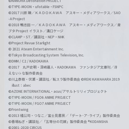
©NANOHA Detonation PROJECT
©TYPE-MOON・ufotable・FSNPC
©2017 川原 礫／ＫＡＤＯＫＡＷＡ アスキー・メディアワークス／SAO
-A Project
©2018 鴨志田 一／ＫＡＤＯＫＡＷＡ アスキー・メディアワークス／青
ブタ Project イラスト／溝口ケージ
©CLAMP・ST／講談社・NEP・NHK
©Project Revue Starlight
© 2021 Ateam Entertainment Inc.
©Tokyo Broadcasting System Television, Inc.
©DMM / C2 / KADOKAWA
©2017 丸戸史明・深崎暮人・KADOKAWA ファンタジア文庫刊／冴
えない♭な製作委員会
©川上泰樹・伏瀬・講談社／転スラ製作委員会 ©REKI KAWAHARA 2019
illust：abec
©AZONE INTERNATIONAL・acus/アサルトリリィプロジェクト
©TYPE-MOON / FGO6 ANIME PROJECT
©TYPE-MOON / FGO7 ANIME PROJECT
©Frontwing
©2013 橘公司・つなこ／富士見書房／「デート･ア･ライブ」製作委員会
©春場ねぎ・講談社／「五等分の花嫁」製作委員会 ®KODANSHA
©2001-2020 CIRCUS