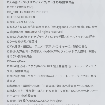
©大森藤ノ・SBクリエイティブ/ダンまち4製作委員会
© 2016 COVER Corp.
©D_CIDE TRAUMEREI PROJECT
©CIRCUS/ ©HIKOSEN
©2001-2021 CIRCUS
© SEGA / © Colorful Palette Inc. / © Crypton Future Media, INC. ww
w.piapro.net
All rights reserved.
©2022 プロジェクトラブライブ！虹ヶ咲学園スクールアイドル同好会
©クール教信者／双葉社
©和久井健・講談社／アニメ「東京リベンジャーズ」製作委員会
©2019 丸戸史明・深崎暮人・KADOKAWA ファンタジア文庫刊／映画も
冴えない製作委員会
©Disney/Pixar
©2014 橘公司・つなこ/KADOKAWA 富士見書房刊/「デート・ア・ライ
ブⅡ」製作委員会
©2019 橘公司・つなこ／KADOKAWA／「デート・ア・ライブⅢ」製作
委員会
©春場ねぎ・講談社／映画「五等分の花嫁」製作委員会 ®KODANSHA
©藤本タツキ／集英社・ＭＡＰＰＡ ©丸山くがね・KADOKAWA刊／オー
バーロード4製作委員会
©2020 川原 礫/KADOKAWA/SAO-P Project