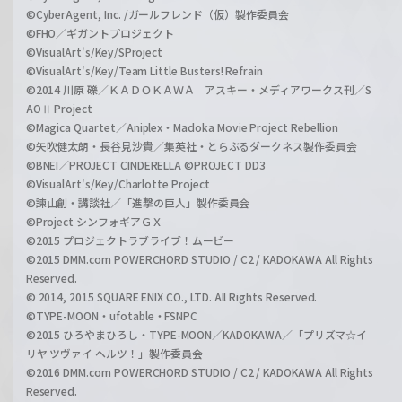
©CyberAgent, Inc. /ガールフレンド（仮）製作委員会
©FHO／ギガントプロジェクト
©VisualArt's/Key/SProject
©VisualArt's/Key/Team Little Busters! Refrain
©2014 川原 礫／ＫＡＤＯＫＡＷＡ アスキー・メディアワークス刊／S
AOⅡ Project
©Magica Quartet／Aniplex・Madoka Movie Project Rebellion
©矢吹健太朗・長谷見沙貴／集英社・とらぶるダークネス製作委員会
©BNEI／PROJECT CINDERELLA ©PROJECT DD3
©VisualArt's/Key/Charlotte Project
©諫山創・講談社／「進撃の巨人」製作委員会
©Project シンフォギアＧＸ
©2015 プロジェクトラブライブ！ムービー
©2015 DMM.com POWERCHORD STUDIO / C2 / KADOKAWA All Rights
Reserved.
© 2014, 2015 SQUARE ENIX CO., LTD. All Rights Reserved.
©TYPE-MOON・ufotable・FSNPC
©2015 ひろやまひろし・TYPE-MOON／KADOKAWA／「プリズマ☆イ
リヤ ツヴァイ ヘルツ！」製作委員会
©2016 DMM.com POWERCHORD STUDIO / C2 / KADOKAWA All Rights
Reserved.