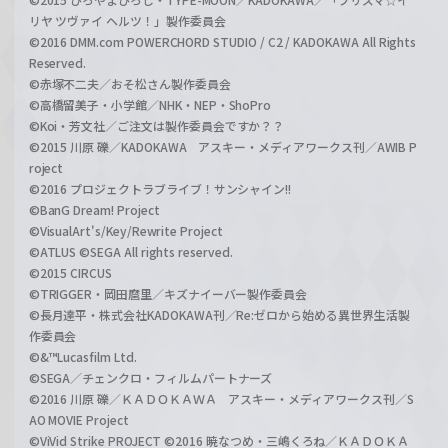
リヤ ツヴァイ ヘルツ！」製作委員会
©2016 DMM.com POWERCHORD STUDIO / C2 / KADOKAWA All Rights
Reserved.
©赤塚不二夫／おそ松さん製作委員会
©高橋留美子・小学館／NHK・NEP・ShoPro
©Koi・芳文社／ご注文は製作委員会ですか？？
©2015 川原 礫／KADOKAWA アスキー・メディアワークス刊／AWIB P
roject
©2016 プロジェクトラブライブ！サンシャイン!!
©BanG Dream! Project
©VisualArt's/Key/Rewrite Project
©ATLUS ©SEGA All rights reserved.
©2015 CIRCUS
©TRIGGER・岡田麿里／キズナイーバー製作委員会
©長月達平・株式会社KADOKAWA刊／Re:ゼロから始める異世界生活製
作委員会
©&™Lucasfilm Ltd.
©SEGA／チェンクロ・フィルムパートナーズ
©2016 川原 礫／ＫＡＤＯＫＡＷＡ アスキー・メディアワークス刊／S
AO MOVIE Project
©ViVid Strike PROJECT ©2016 暁なつめ・三嶋くろね／ＫＡＤＯＫＡ