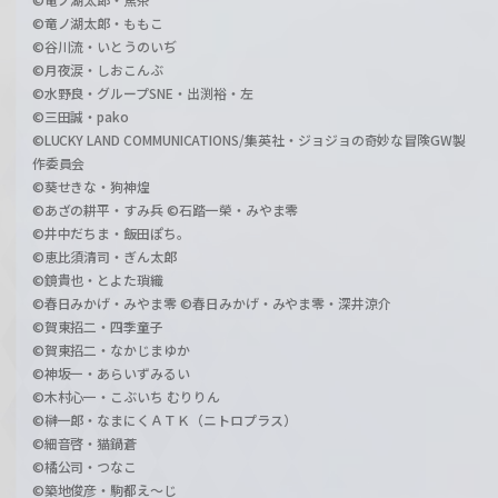
©竜ノ湖太郎・ももこ
©谷川流・いとうのいぢ
©月夜涙・しおこんぶ
©水野良・グループSNE・出渕裕・左
©三田誠・pako
©LUCKY LAND COMMUNICATIONS/集英社・ジョジョの奇妙な冒険GW製
作委員会
©葵せきな・狗神煌
©あざの耕平・すみ兵 ©石踏一榮・みやま零
©井中だちま・飯田ぽち。
©恵比須清司・ぎん太郎
©鏡貴也・とよた瑣織
©春日みかげ・みやま零 ©春日みかげ・みやま零・深井涼介
©賀東招二・四季童子
©賀東招二・なかじまゆか
©神坂一・あらいずみるい
©木村心一・こぶいち むりりん
©榊一郎・なまにくＡＴＫ（ニトロプラス）
©細音啓・猫鍋蒼
©橘公司・つなこ
©築地俊彦・駒都え～じ