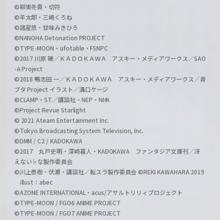
©柳実冬貴・切符
©羊太郎・三嶋くろね
©諸星悠・甘味みきひろ
©NANOHA Detonation PROJECT
©TYPE-MOON・ufotable・FSNPC
©2017 川原 礫／ＫＡＤＯＫＡＷＡ アスキー・メディアワークス／SAO
-A Project
©2018 鴨志田 一／ＫＡＤＯＫＡＷＡ アスキー・メディアワークス／青
ブタ Project イラスト／溝口ケージ
©CLAMP・ST／講談社・NEP・NHK
©Project Revue Starlight
© 2021 Ateam Entertainment Inc.
©Tokyo Broadcasting System Television, Inc.
©DMM / C2 / KADOKAWA
©2017 丸戸史明・深崎暮人・KADOKAWA ファンタジア文庫刊／冴
えない♭な製作委員会
©川上泰樹・伏瀬・講談社／転スラ製作委員会 ©REKI KAWAHARA 2019
illust：abec
©AZONE INTERNATIONAL・acus/アサルトリリィプロジェクト
©TYPE-MOON / FGO6 ANIME PROJECT
©TYPE-MOON / FGO7 ANIME PROJECT