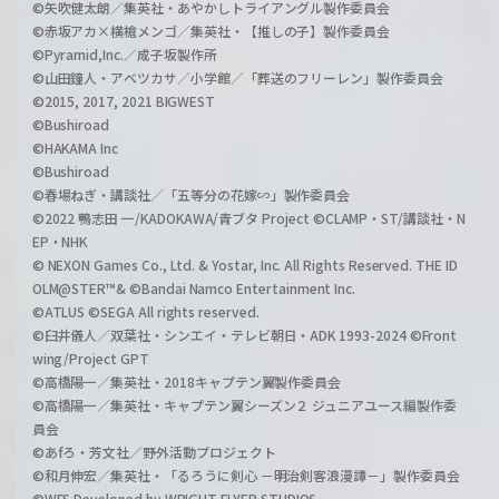
©矢吹健太朗／集英社・あやかしトライアングル製作委員会
©赤坂アカ×横槍メンゴ／集英社・【推しの子】製作委員会
©Pyramid,Inc.／成子坂製作所
©山田鐘人・アベツカサ／小学館／「葬送のフリーレン」製作委員会
©2015, 2017, 2021 BIGWEST
©Bushiroad
©HAKAMA Inc
©Bushiroad
©春場ねぎ・講談社／「五等分の花嫁∽」製作委員会
©2022 鴨志田 一/KADOKAWA/青ブタ Project ©CLAMP・ST/講談社・N
EP・NHK
© NEXON Games Co., Ltd. & Yostar, Inc. All Rights Reserved. THE ID
OLM@STER™& ©Bandai Namco Entertainment Inc.
©ATLUS ©SEGA All rights reserved.
©臼井儀人／双葉社・シンエイ・テレビ朝日・ADK 1993-2024 ©Front
wing/Project GPT
©高橋陽一／集英社・2018キャプテン翼製作委員会
©高橋陽一／集英社・キャプテン翼シーズン２ ジュニアユース編製作委
員会
©あfろ・芳文社／野外活動プロジェクト
©和月伸宏／集英社・「るろうに剣心 －明治剣客浪漫譚－」製作委員会
©WFS Developed by WRIGHT FLYER STUDIOS