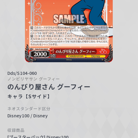
w
a
r
z
Dds/S104-060
ノンビリヤサン グーフィー
のんびり屋さん グーフィー
キャラ【Sサイド】
ネオスタンダード区分
Disney100 / Disney
収録商品
[ブースターパック] Disney100