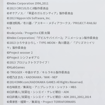
©Index Corporation 1996,2011
©2013 CIRCUS/D.C.III製作委員会
©オケアノス／「翠星のガルガンティア」製作委員会
©2013 Nippon Ichi Software, Inc.
©鎌池和馬／冬川基／アスキー・メディアワークス／PROJECT-RAILGU
N S
©sole;viola／Progetto 幻影太陽
©Index Corporation/「デビルサバイバー2」アニメーション製作委員会
©2013 ひろやまひろし・TYPE-MOON・角川書店／「プリズマ☆イリ
ヤ」製作委員会
©Project wooser 2
©Project シンフォギアＧ
©2013 プロジェクトラブライブ！
©KLabGames
© TRIGGER・中島かずき／キルラキル製作委員会
©橙乃ままれ・KADOKAWA／NHK・NEP
©2014 DMM.com/KADOKAWA GAMES All Rights Reserved.
©古味直志／集英社・アニプレックス・シャフト・MBS
©臼井儀人/双葉社・シンエイ・テレビ朝日・ADK
©臼井儀人/双葉社・シンエイ・テレビ朝日・ADK 2001,2002,2014
©貴家悠・橘賢一／集英社・Project TERRAFORMARS