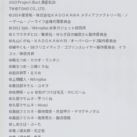
GGO Project illust.黒星紅白
TM ©TOHO CO., LTD.
©2014 榎宮祐・株式会社ＫＡＤＯＫＡＷＡ メディアファクトリー刊／ノ
ーゲーム・ノーライフ全権代理委員会
©2011 5pb.／Nitroplus 未来ガジェット研究所
©ミウラタダヒロ／集英社・ゆらぎ荘の幽奈さん製作委員会
©丸山くがね・ＫＡＤＯＫＡＷＡ刊／オーバーロード2製作委員会
©蝸牛くも・SBクリエイティブ／ゴブリンスレイヤー製作委員会 イラ
スト／神奈月昇
©暁なつめ・カカオ・ランタン
©暁なつめ・三嶋くろね
©岩井恭平・るろお
©上栖綴人・Nitroplus
©春日部タケル・ユキヲ
©枯野瑛・ｕｅ ©気がつけば毛玉・かにビーム
©久慈マサムネ・平つくね
©久慈マサムネ・Hisasi
©島田フミカネ・築地俊彦・月並甲介・ヤマグチノボル
©島田フミカネ・南房秀久・飯沼俊規
©しめさば・ぶーた
©竜ノ湖太郎・天之有
©竜ノ湖太郎・焦茶