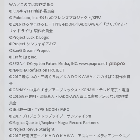
ＷＡ／このすば製作委員会
©ミルキィFFPN製作委員会
© Pokelabo, Inc. ©けものフレンズプロジェクト/KFPA
©2016 ひろやまひろし・TYPE-MOON／KADOKAWA／「プリズマ☆イ
リヤ ドライ!!」製作委員会
©Project Luck & Logic
©Project シンフォギアAXZ
©BanG Dream! Project
©Craft Egg Inc.
©SEGA／ ©Crypton Future Media, INC. www.piapro.net
©NANOHA Reflection PROJECT
©2017 暁なつめ・三嶋くろね／ＫＡＤＯＫＡＷＡ／このすば２製作委員
会
©GAINAX・中島かずき／アニプレックス・KONAMI・テレビ東京・電通
©2015丸戸史明・深崎暮人・KADOKAWA 富士見書房／冴えない製作委
員会
©東出祐一郎・TYPE-MOON / FAPC
©2017 プロジェクトラブライブ！サンシャイン!!
©Magica Quartet/Aniplex・Magia Record Partners
©Project Revue Starlight
©2017 時雨沢恵一／ＫＡＤＯＫＡＷＡ アスキー・メディアワークス／