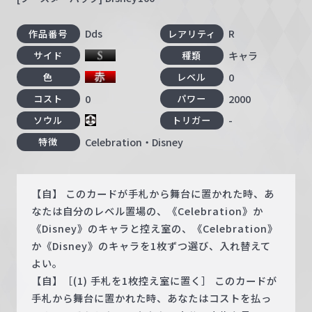
Dds
R
作品番号
レアリティ
キャラ
サイド
種類
0
色
レベル
0
2000
コスト
パワー
-
ソウル
トリガー
Celebration・Disney
特徴
【自】 このカードが手札から舞台に置かれた時、あ
なたは自分のレベル置場の、《Celebration》か
《Disney》のキャラと控え室の、《Celebration》
か《Disney》のキャラを1枚ずつ選び、入れ替えて
よい。
【自】［(1) 手札を1枚控え室に置く］ このカードが
手札から舞台に置かれた時、あなたはコストを払っ