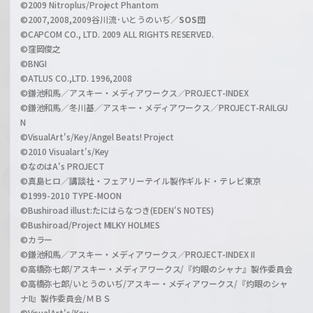
©2009 Nitroplus/Project Phantom
l
©2007,2008,2009谷川流･いとうのいぢ／
SOS団
©CAPCOM CO., LTD. 2009 ALL RIGHTS RESERVED.
©窪岡俊之
©BNGI
©ATLUS CO.,LTD. 1996,2008
©鎌池和馬／アスキー・メディアワークス／PROJECT-INDEX
©鎌池和馬／冬川基／アスキー・メディアワークス／PROJECT-RAILGU
N
©VisualArt's/Key/Angel Beats! Project
©2010 Visualart's/Key
©なのはA's PROJECT
©真島ヒロ／講談社・フェアリーテイル製作ギルド・テレビ東京
©1999-2010 TYPE-MOON
©Bushiroad illust:たにはらなつき(EDEN'S NOTES)
©Bushiroad/Project MILKY HOLMES
©カラー
©鎌池和馬／アスキー・メディアワークス／PROJECT-INDEX II
©高橋弥七郎/アスキー・メディアワークス/『灼眼のシャナ』製作委員会
©高橋弥七郎/いとうのいぢ/アスキー・メディアワークス/『灼眼のシャ
ナII』製作委員会/ＭＢＳ
©VisualArt's/Key