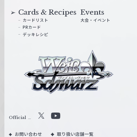
Cards & Recipes
Events
カードリスト
大会・イベント
PRカード
デッキレシピ
ヴ
ァ
イ
ス
シ
ュ
ヴ
ァ
ル
Official
X
Y
ツ
o
｜
お問い合わせ
取り扱い店舗一覧
u