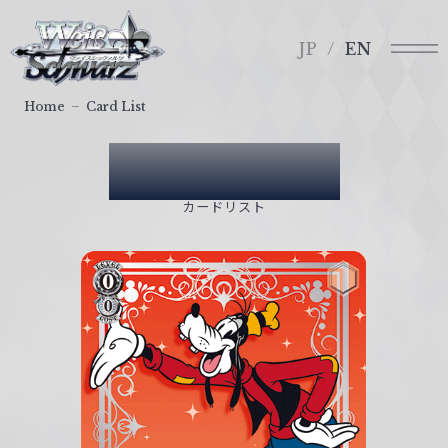
メ
ヴ
ニ
ァ
JP
EN
ュ
イ
ー
ス
Home
Card List
シ
ュ
Card List
ヴ
ァ
カードリスト
ル
ツ
｜
W
e
i
ß
S
c
h