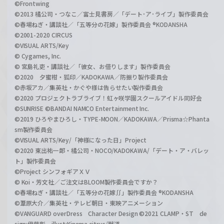
©Frontwing
©2013 橘公司・つなこ／富士見書房／「デート･ア･ライブ」製作委員会
©春場ねぎ・講談社／「五等分の花嫁」製作委員会 ®KODANSHA
©2001-2020 CIRCUS
©VISUAL ARTS/Key
© Cygames, Inc.
© 宮島礼吏・講談社／「彼女、お借りします」製作委員会
©2020 夕蜜柑・狐印／KADOKAWA／防振り製作委員会
©赤坂アカ／集英社・かぐや様は告らせたい製作委員会
©2020 プロジェクトラブライブ！虹ヶ咲学園スクールアイドル同好会
©SUNRISE ©BANDAI NAMCO Entertainment Inc.
©2019 ひろやまひろし・TYPE-MOON／KADOKAWA／Prisma☆Phanta
sm製作委員会
©VISUAL ARTS/Key/「神様になった日」Project
©2020 東出祐一郎・橘公司・NOCO/KADOKAWA/「デート・ア・バレッ
ト」製作委員会
©Project シンフォギアＸＶ
© Koi・芳文社／ご注文はBLOOM製作委員会ですか？
©春場ねぎ・講談社／「五等分の花嫁∬」製作委員会 ®KODANSHA
©葦原大介／集英社・テレビ朝日・東映アニメーション
©VANGUARD overDress Character Design ©2021 CLAMP・ST de
sign:伊藤彰 illust:Kinema citrus/獣道