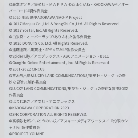
©藤本タツキ／集英社・ＭＡＰＰＡ ©丸山くがね・KADOKAWA刊／オー
バーロード4製作委員会
©2020 川原 礫/KADOKAWA/SAO-P Project
© 2017 Manjuu Co.,Ltd. & YongShi Co.,Ltd. All Rights Reserved.
© 2017 Yostar, Inc. All Rights Reserved.
©白米良・オーバーラップ/ありふれた製作委員会
© 2020 DONUTS Co. Ltd. All Rights Reserved.
©遠藤達哉／集英社・SPY×FAMILY製作委員会
©Spider Lily／アニプレックス・ABCアニメーション・BS11
©GungHo Online Entertainment, Inc. All Rights Reserved.
©2001-2022 CIRCUS
©荒木飛呂彦&LUCKY LAND COMMUNICATIONS/集英社・ジョジョの奇
妙な冒険SC製作委員会
©LUCKY LAND COMMUNICATIONS/集英社・ジョジョの奇妙な冒険SO製
作委員会
©はまじあき／芳文社・アニプレックス
©KADOKAWA CORPORATION 2023
©SNK CORPORATION ALL RIGHTS RESERVED.
©高橋弥七郎／いとうのいぢ／アスキー･メディアワークス／『灼眼のシ
ャナF』製作委員会
©PROJECT YOHANE