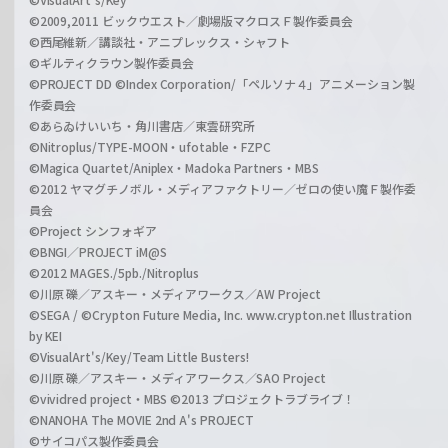
©2009,2011 ビックウエスト／劇場版マクロスＦ製作委員会
©西尾維新／講談社・アニプレックス・シャフト
©ギルティクラウン製作委員会
©PROJECT DD ©Index Corporation/「ペルソナ４」アニメーション製
作委員会
©あらゐけいいち・角川書店／東雲研究所
©Nitroplus/TYPE-MOON・ufotable・FZPC
©Magica Quartet/Aniplex・Madoka Partners・MBS
©2012 ヤマグチノボル・メディアファクトリー／ゼロの使い魔Ｆ製作委
員会
©Project シンフォギア
©BNGI／PROJECT iM@S
©2012 MAGES./5pb./Nitroplus
©川原 礫／アスキー・メディアワークス／AW Project
©SEGA / ©Crypton Future Media, Inc. www.crypton.net Illustration
by KEI
©VisualArt's/Key/Team Little Busters!
©川原 礫／アスキー・メディアワークス／SAO Project
©vividred project・MBS ©2013 プロジェクトラブライブ！
©NANOHA The MOVIE 2nd A's PROJECT
©サイコパス製作委員会