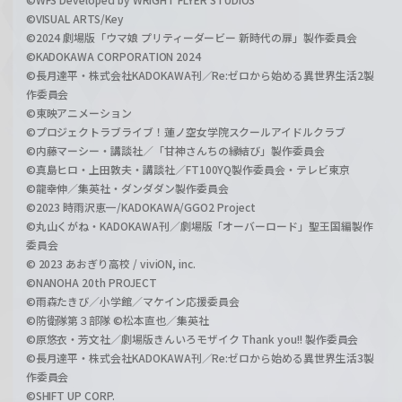
©VISUAL ARTS/Key
©2024 劇場版「ウマ娘 プリティーダービー 新時代の扉」製作委員会
©KADOKAWA CORPORATION 2024
©長月達平・株式会社KADOKAWA刊／Re:ゼロから始める異世界生活2製
作委員会
©東映アニメーション
©プロジェクトラブライブ！蓮ノ空女学院スクールアイドルクラブ
©内藤マーシー・講談社／「甘神さんちの縁結び」製作委員会
©真島ヒロ・上田敦夫・講談社／FT100YQ製作委員会・テレビ東京
©龍幸伸／集英社・ダンダダン製作委員会
©2023 時雨沢恵一/KADOKAWA/GGO2 Project
©丸山くがね・KADOKAWA刊／劇場版「オーバーロード」聖王国編製作
委員会
© 2023 あおぎり高校 / viviON, inc.
©NANOHA 20th PROJECT
©雨森たきび／小学館／マケイン応援委員会
©防衛隊第３部隊 ©松本直也／集英社
©原悠衣・芳文社／劇場版きんいろモザイク Thank you!! 製作委員会
©長月達平・株式会社KADOKAWA刊／Re:ゼロから始める異世界生活3製
作委員会
©SHIFT UP CORP.