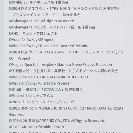
©劇場版ミルキィホームズ製作委員会
©2014 ひろやまひろし・TYPE-MOON／ＫＡＤＯＫＡＷＡ 角川書店刊／
「プリズマ☆イリヤ ツヴァイ！」製作委員会
©CyberAgent, Inc. All Rights Reserved.
©CyberAgent, Inc. /ガールフレンド（仮）製作委員会
©FHO／ギガントプロジェクト
©VisualArt's/Key/SProject
©VisualArt's/Key/Team Little Busters! Refrain
©2014 川原 礫／ＫＡＤＯＫＡＷＡ アスキー・メディアワークス刊／S
AOⅡ Project
©Magica Quartet／Aniplex・Madoka Movie Project Rebellion
©矢吹健太朗・長谷見沙貴／集英社・とらぶるダークネス製作委員会
©BNEI／PROJECT CINDERELLA ©PROJECT DD3
©VisualArt's/Key/Charlotte Project
©諫山創・講談社／「進撃の巨人」製作委員会
©Project シンフォギアＧＸ
©2015 プロジェクトラブライブ！ムービー
©2015 DMM.com POWERCHORD STUDIO / C2 / KADOKAWA All Rights
Reserved.
© 2014, 2015 SQUARE ENIX CO., LTD. All Rights Reserved.
©TYPE-MOON・ufotable・FSNPC
©2015 ひろやまひろし・TYPE-MOON／KADOKAWA／「プリズマ☆イ