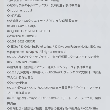
©理不尽な孫の手/MFブックス/「無職転生」製作委員会
©irodori ent post
© MARVEL
©大森藤ノ・SBクリエイティブ/ダンまち4製作委員会
© 2016 COVER Corp.
©D_CIDE TRAUMEREI PROJECT
©CIRCUS/ ©HIKOSEN
©2001-2021 CIRCUS
© SEGA / © Colorful Palette Inc. / © Crypton Future Media, INC. ww
w.piapro.net
All rights reserved.
©2022 プロジェクトラブライブ！虹ヶ咲学園スクールアイドル同好会
©クール教信者／双葉社
©和久井健・講談社／アニメ「東京リベンジャーズ」製作委員会
©2019 丸戸史明・深崎暮人・KADOKAWA ファンタジア文庫刊／映画も
冴えない製作委員会
©Disney/Pixar
©2014 橘公司・つなこ/KADOKAWA 富士見書房刊/「デート・ア・ライ
ブⅡ」製作委員会
©2019 橘公司・つなこ／KADOKAWA／「デート・ア・ライブⅢ」製作
委員会
©春場ねぎ・講談社／映画「五等分の花嫁」製作委員会 ®KODANSHA