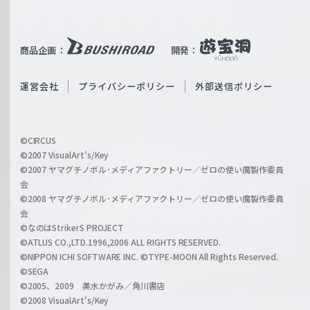
W
T
e
u
i
b
商品企画：
開発：
ß
e
S
O
運営会社
プライバシーポリシー
外部送信ポリシー
c
f
h
f
w
i
a
©CIRCUS
c
©2007 VisualArt's/Key
r
i
©2007 ヤマグチノボル･メディアファクトリー／ゼロの使い魔製作委員
z
会
a
©2008 ヤマグチノボル･メディアファクトリー／ゼロの使い魔製作委員
l
会
C
©なのはStrikerS PROJECT
h
©ATLUS CO.,LTD.1996,2006 ALL RIGHTS RESERVED.
a
©NIPPON ICHI SOFTWARE INC. ©TYPE-MOON All Rights Reserved.
n
©SEGA
©2005、2009 美水かがみ／角川書店
n
©2008 VisualArt's/Key
e