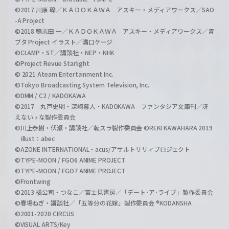
©2017 川原 礫／ＫＡＤＯＫＡＷＡ アスキー・メディアワークス／SAO
-A Project
©2018 鴨志田 一／ＫＡＤＯＫＡＷＡ アスキー・メディアワークス／青
ブタ Project イラスト／溝口ケージ
©CLAMP・ST／講談社・NEP・NHK
©Project Revue Starlight
© 2021 Ateam Entertainment Inc.
©Tokyo Broadcasting System Television, Inc.
©DMM / C2 / KADOKAWA
©2017 丸戸史明・深崎暮人・KADOKAWA ファンタジア文庫刊／冴
えない♭な製作委員会
©川上泰樹・伏瀬・講談社／転スラ製作委員会 ©REKI KAWAHARA 2019
illust：abec
©AZONE INTERNATIONAL・acus/アサルトリリィプロジェクト
©TYPE-MOON / FGO6 ANIME PROJECT
©TYPE-MOON / FGO7 ANIME PROJECT
©Frontwing
©2013 橘公司・つなこ／富士見書房／「デート･ア･ライブ」製作委員会
©春場ねぎ・講談社／「五等分の花嫁」製作委員会 ®KODANSHA
©2001-2020 CIRCUS
©VISUAL ARTS/Key