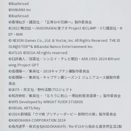
©Bushiroad
©HAKAMA Inc
©Bushiroad
©春場ねぎ・講談社／「五等分の花嫁∽」製作委員会
©2022 鴨志田 一/KADOKAWA/青ブタ Project ©CLAMP・ST/講談社・N
EP・NHK
© NEXON Games Co., Ltd. & Yostar, Inc. All Rights Reserved. THE ID
OLM@STER™& ©Bandai Namco Entertainment Inc.
©ATLUS ©SEGA All rights reserved.
©臼井儀人／双葉社・シンエイ・テレビ朝日・ADK 1993-2024 ©Front
wing/Project GPT
©高橋陽一／集英社・2018キャプテン翼製作委員会
©高橋陽一／集英社・キャプテン翼シーズン２ ジュニアユース編製作委
員会
©あfろ・芳文社／野外活動プロジェクト
©和月伸宏／集英社・「るろうに剣心 －明治剣客浪漫譚－」製作委員会
©WFS Developed by WRIGHT FLYER STUDIOS
©VISUAL ARTS/Key
©2024 劇場版「ウマ娘 プリティーダービー 新時代の扉」製作委員会
©KADOKAWA CORPORATION 2024
©長月達平・株式会社KADOKAWA刊／Re:ゼロから始める異世界生活2製