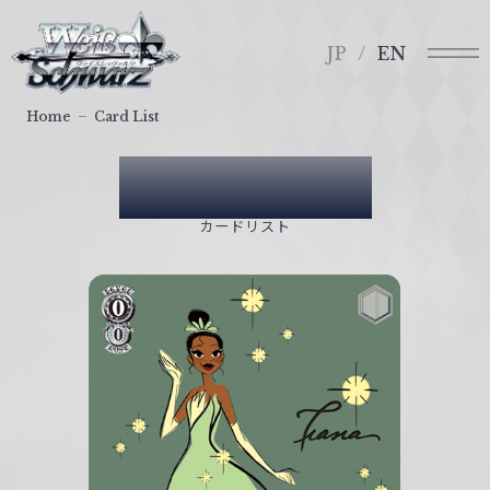
メ
ヴ
ニ
ァ
JP
EN
ュ
イ
ー
ス
Home
Card List
シ
ュ
Card List
ヴ
ァ
カードリスト
ル
ツ
｜
W
e
i
ß
S
c
h