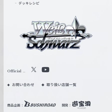
デッキレシピ
ヴ
ァ
イ
ス
シ
ュ
ヴ
ァ
ル
Official
X
Y
ツ
o
｜
お問い合わせ
取り扱い店舗一覧
u
W
T
e
u
i
b
商品企画：
開発：
ß
e