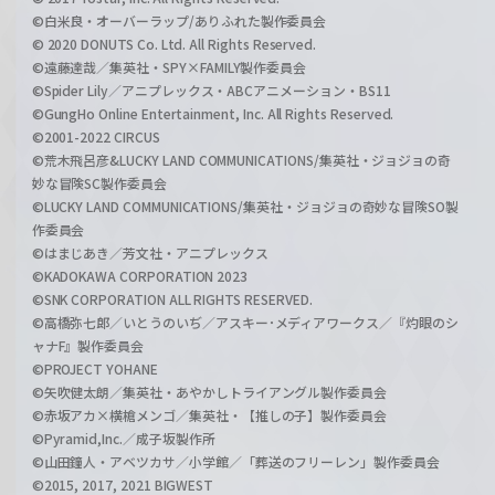
©白米良・オーバーラップ/ありふれた製作委員会
© 2020 DONUTS Co. Ltd. All Rights Reserved.
©遠藤達哉／集英社・SPY×FAMILY製作委員会
©Spider Lily／アニプレックス・ABCアニメーション・BS11
©GungHo Online Entertainment, Inc. All Rights Reserved.
©2001-2022 CIRCUS
©荒木飛呂彦&LUCKY LAND COMMUNICATIONS/集英社・ジョジョの奇
妙な冒険SC製作委員会
©LUCKY LAND COMMUNICATIONS/集英社・ジョジョの奇妙な冒険SO製
作委員会
©はまじあき／芳文社・アニプレックス
©KADOKAWA CORPORATION 2023
©SNK CORPORATION ALL RIGHTS RESERVED.
©高橋弥七郎／いとうのいぢ／アスキー･メディアワークス／『灼眼のシ
ャナF』製作委員会
©PROJECT YOHANE
©矢吹健太朗／集英社・あやかしトライアングル製作委員会
©赤坂アカ×横槍メンゴ／集英社・【推しの子】製作委員会
©Pyramid,Inc.／成子坂製作所
©山田鐘人・アベツカサ／小学館／「葬送のフリーレン」製作委員会
©2015, 2017, 2021 BIGWEST