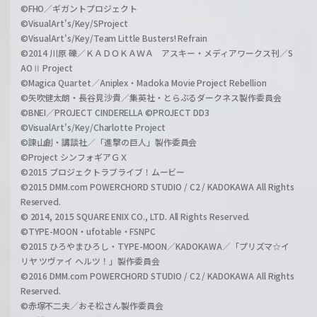
©FHO／ギガントプロジェクト
©VisualArt's/Key/SProject
©VisualArt's/Key/Team Little Busters! Refrain
©2014 川原 礫／ＫＡＤＯＫＡＷＡ アスキー・メディアワークス刊／S
AOⅡ Project
©Magica Quartet／Aniplex・Madoka Movie Project Rebellion
©矢吹健太朗・長谷見沙貴／集英社・とらぶるダークネス製作委員会
©BNEI／PROJECT CINDERELLA ©PROJECT DD3
©VisualArt's/Key/Charlotte Project
©諫山創・講談社／「進撃の巨人」製作委員会
©Project シンフォギアＧＸ
©2015 プロジェクトラブライブ！ムービー
©2015 DMM.com POWERCHORD STUDIO / C2 / KADOKAWA All Rights
Reserved.
© 2014, 2015 SQUARE ENIX CO., LTD. All Rights Reserved.
©TYPE-MOON・ufotable・FSNPC
©2015 ひろやまひろし・TYPE-MOON／KADOKAWA／「プリズマ☆イ
リヤ ツヴァイ ヘルツ！」製作委員会
©2016 DMM.com POWERCHORD STUDIO / C2 / KADOKAWA All Rights
Reserved.
©赤塚不二夫／おそ松さん製作委員会