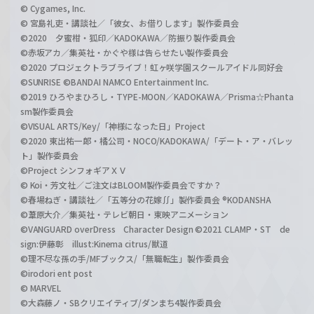
© Cygames, Inc.
© 宮島礼吏・講談社／「彼女、お借りします」製作委員会
©2020 夕蜜柑・狐印／KADOKAWA／防振り製作委員会
©赤坂アカ／集英社・かぐや様は告らせたい製作委員会
©2020 プロジェクトラブライブ！虹ヶ咲学園スクールアイドル同好会
©SUNRISE ©BANDAI NAMCO Entertainment Inc.
©2019 ひろやまひろし・TYPE-MOON／KADOKAWA／Prisma☆Phanta
sm製作委員会
©VISUAL ARTS/Key/「神様になった日」Project
©2020 東出祐一郎・橘公司・NOCO/KADOKAWA/「デート・ア・バレッ
ト」製作委員会
©Project シンフォギアＸＶ
© Koi・芳文社／ご注文はBLOOM製作委員会ですか？
©春場ねぎ・講談社／「五等分の花嫁∬」製作委員会 ®KODANSHA
©葦原大介／集英社・テレビ朝日・東映アニメーション
©VANGUARD overDress Character Design ©2021 CLAMP・ST de
sign:伊藤彰 illust:Kinema citrus/獣道
©理不尽な孫の手/MFブックス/「無職転生」製作委員会
©irodori ent post
© MARVEL
©大森藤ノ・SBクリエイティブ/ダンまち4製作委員会