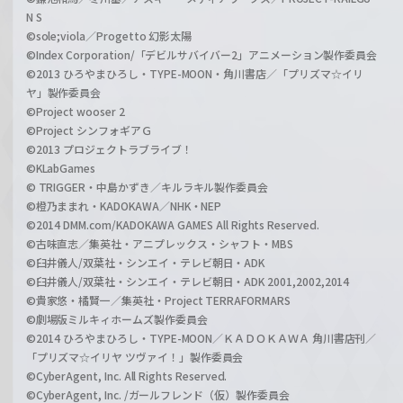
N S
©sole;viola／Progetto 幻影太陽
©Index Corporation/「デビルサバイバー2」アニメーション製作委員会
©2013 ひろやまひろし・TYPE-MOON・角川書店／「プリズマ☆イリ
ヤ」製作委員会
©Project wooser 2
©Project シンフォギアＧ
©2013 プロジェクトラブライブ！
©KLabGames
© TRIGGER・中島かずき／キルラキル製作委員会
©橙乃ままれ・KADOKAWA／NHK・NEP
©2014 DMM.com/KADOKAWA GAMES All Rights Reserved.
©古味直志／集英社・アニプレックス・シャフト・MBS
©臼井儀人/双葉社・シンエイ・テレビ朝日・ADK
©臼井儀人/双葉社・シンエイ・テレビ朝日・ADK 2001,2002,2014
©貴家悠・橘賢一／集英社・Project TERRAFORMARS
©劇場版ミルキィホームズ製作委員会
©2014 ひろやまひろし・TYPE-MOON／ＫＡＤＯＫＡＷＡ 角川書店刊／
「プリズマ☆イリヤ ツヴァイ！」製作委員会
©CyberAgent, Inc. All Rights Reserved.
©CyberAgent, Inc. /ガールフレンド（仮）製作委員会