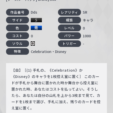
Dds
SR
作品番号
レアリティ
キャラ
サイド
種類
0
色
レベル
0
1000
コスト
パワー
-
ソウル
トリガー
Celebration・Disney
特徴
【自】［(1) 手札の、《Celebration》か
《Disney》のキャラを1枚控え室に置く］ このカー
ドが手札から舞台に置かれた時か舞台から控え室に
置かれた時、あなたはコストを払ってよい。そうし
たら、あなたは自分の山札を上から3枚まで見て、カ
ードを1枚まで選び、手札に加え、残りのカードを控
え室に置く。