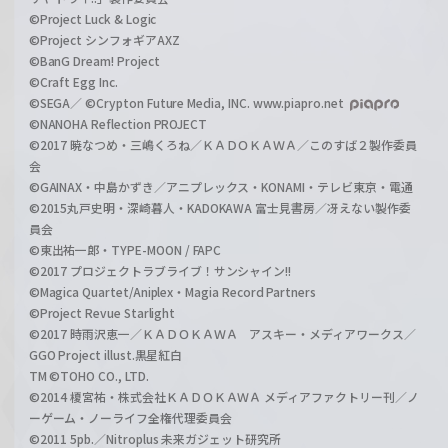
©Project Luck & Logic
©Project シンフォギアAXZ
©BanG Dream! Project
©Craft Egg Inc.
©SEGA／ ©Crypton Future Media, INC. www.piapro.net
©NANOHA Reflection PROJECT
©2017 暁なつめ・三嶋くろね／ＫＡＤＯＫＡＷＡ／このすば２製作委員
会
©GAINAX・中島かずき／アニプレックス・KONAMI・テレビ東京・電通
©2015丸戸史明・深崎暮人・KADOKAWA 富士見書房／冴えない製作委
員会
©東出祐一郎・TYPE-MOON / FAPC
©2017 プロジェクトラブライブ！サンシャイン!!
©Magica Quartet/Aniplex・Magia Record Partners
©Project Revue Starlight
©2017 時雨沢恵一／ＫＡＤＯＫＡＷＡ アスキー・メディアワークス／
GGO Project illust.黒星紅白
TM ©TOHO CO., LTD.
©2014 榎宮祐・株式会社ＫＡＤＯＫＡＷＡ メディアファクトリー刊／ノ
ーゲーム・ノーライフ全権代理委員会
©2011 5pb.／Nitroplus 未来ガジェット研究所