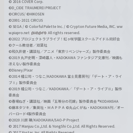
© 2016 COVER Corp.
©D_CIDE TRAUMEREI PROJECT
©CIRCUS/ ©HIKOSEN
©2001-2021 CIRCUS
© SEGA / © Colorful Palette Inc. / © Crypton Future Media, INC. ww
w.piapro.net
All rights reserved.
©2022 プロジェクトラブライブ！虹ヶ咲学園スクールアイドル同好会
©クール教信者／双葉社
©和久井健・講談社／アニメ「東京リベンジャーズ」製作委員会
©2019 丸戸史明・深崎暮人・KADOKAWA ファンタジア文庫刊／映画も
冴えない製作委員会
©Disney/Pixar
©2014 橘公司・つなこ/KADOKAWA 富士見書房刊/「デート・ア・ライ
ブⅡ」製作委員会
©2019 橘公司・つなこ／KADOKAWA／「デート・ア・ライブⅢ」製作
委員会
©春場ねぎ・講談社／映画「五等分の花嫁」製作委員会 ®KODANSHA
©藤本タツキ／集英社・ＭＡＰＰＡ ©丸山くがね・KADOKAWA刊／オー
バーロード4製作委員会
©2020 川原 礫/KADOKAWA/SAO-P Project
© 2017 Manjuu Co.,Ltd. & YongShi Co.,Ltd. All Rights Reserved.
© 2017 Yostar, Inc. All Rights Reserved.