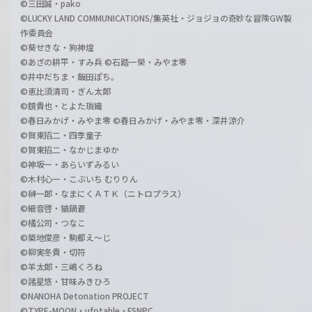
©三田誠・pako
©LUCKY LAND COMMUNICATIONS/集英社・ジョジョの奇妙な冒険GW製
作委員会
©葵せきな・狗神煌
©あざの耕平・すみ兵 ©石踏一榮・みやま零
©井中だちま・飯田ぽち。
©恵比須清司・ぎん太郎
©鏡貴也・とよた瑣織
©春日みかげ・みやま零 ©春日みかげ・みやま零・深井涼介
©賀東招二・四季童子
©賀東招二・なかじまゆか
©神坂一・あらいずみるい
©木村心一・こぶいち むりりん
©榊一郎・なまにくＡＴＫ（ニトロプラス）
©細音啓・猫鍋蒼
©橘公司・つなこ
©築地俊彦・駒都え～じ
©柳実冬貴・切符
©羊太郎・三嶋くろね
©諸星悠・甘味みきひろ
©NANOHA Detonation PROJECT
©TYPE-MOON・ufotable・FSNPC