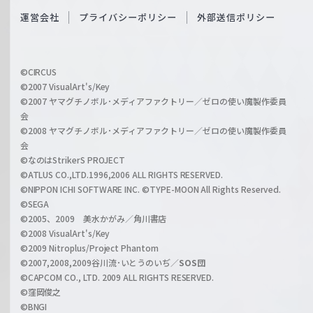
S
O
運営会社
プライバシーポリシー
外部送信ポリシー
c
f
h
f
w
i
a
©CIRCUS
c
©2007 VisualArt's/Key
r
i
©2007 ヤマグチノボル･メディアファクトリー／ゼロの使い魔製作委員
z
会
a
©2008 ヤマグチノボル･メディアファクトリー／ゼロの使い魔製作委員
l
会
C
©なのはStrikerS PROJECT
h
©ATLUS CO.,LTD.1996,2006 ALL RIGHTS RESERVED.
a
©NIPPON ICHI SOFTWARE INC. ©TYPE-MOON All Rights Reserved.
n
©SEGA
©2005、2009 美水かがみ／角川書店
n
©2008 VisualArt's/Key
e
©2009 Nitroplus/Project Phantom
l
©2007,2008,2009谷川流･いとうのいぢ／
SOS団
©CAPCOM CO., LTD. 2009 ALL RIGHTS RESERVED.
©窪岡俊之
©BNGI