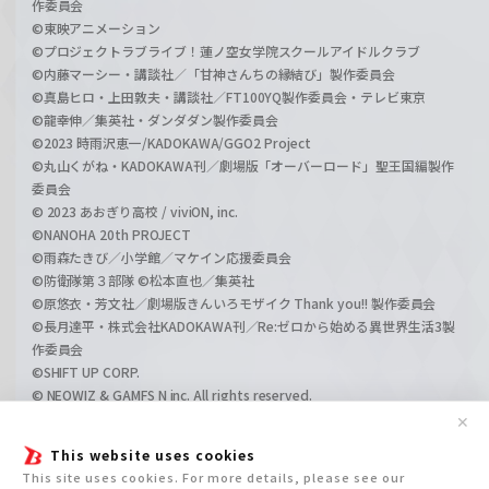
作委員会
©東映アニメーション
©プロジェクトラブライブ！蓮ノ空女学院スクールアイドルクラブ
©内藤マーシー・講談社／「甘神さんちの縁結び」製作委員会
©真島ヒロ・上田敦夫・講談社／FT100YQ製作委員会・テレビ東京
©龍幸伸／集英社・ダンダダン製作委員会
©2023 時雨沢恵一/KADOKAWA/GGO2 Project
©丸山くがね・KADOKAWA刊／劇場版「オーバーロード」聖王国編製作
委員会
© 2023 あおぎり高校 / viviON, inc.
©NANOHA 20th PROJECT
©雨森たきび／小学館／マケイン応援委員会
©防衛隊第３部隊 ©松本直也／集英社
©原悠衣・芳文社／劇場版きんいろモザイク Thank you!! 製作委員会
©長月達平・株式会社KADOKAWA刊／Re:ゼロから始める異世界生活3製
作委員会
©SHIFT UP CORP.
© NEOWIZ & GAMFS N inc. All rights reserved.
©ATLUS. ©SEGA.
✕
©GIRLS und PANZER Projekt
This website uses cookies
©GIRLS und PANZER Film Projekt
This site uses cookies. For more details, please see our
©GIRLS und PANZER Finale Projekt