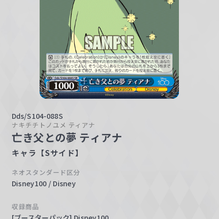
w
a
r
z
Dds/S104-088S
ナキチチトノユメ ティアナ
亡き父との夢 ティアナ
キャラ【Sサイド】
ネオスタンダード区分
Disney100 / Disney
収録商品
[ブースターパック] Disney100