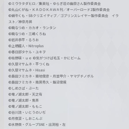
©ミウラタダヒロ／集英社・ゆらぎ荘の幽奈さん製作委員会
©丸山くがね・ＫＡＤＯＫＡＷＡ刊／オーバーロード2製作委員会
©蝸牛くも・SBクリエイティブ／ゴブリンスレイヤー製作委員会 イラ
スト／神奈月昇
©暁なつめ・カカオ・ランタン
©暁なつめ・三嶋くろね
©岩井恭平・るろお
©上栖綴人・Nitroplus
©春日部タケル・ユキヲ
©枯野瑛・ｕｅ ©気がつけば毛玉・かにビーム
©久慈マサムネ・平つくね
©久慈マサムネ・Hisasi
©島田フミカネ・築地俊彦・月並甲介・ヤマグチノボル
©島田フミカネ・南房秀久・飯沼俊規
©しめさば・ぶーた
©竜ノ湖太郎・天之有
©竜ノ湖太郎・焦茶
©竜ノ湖太郎・ももこ
©谷川流・いとうのいぢ
©月夜涙・しおこんぶ
©水野良・グループSNE・出渕裕・左