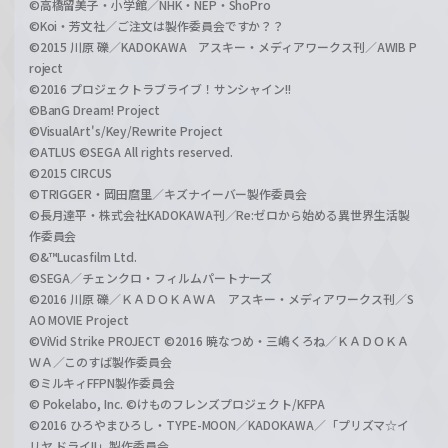
©高橋留美子・小学館／NHK・NEP・ShoPro
©Koi・芳文社／ご注文は製作委員会ですか？？
©2015 川原 礫／KADOKAWA アスキー・メディアワークス刊／AWIB P
roject
©2016 プロジェクトラブライブ！サンシャイン!!
©BanG Dream! Project
©VisualArt's/Key/Rewrite Project
©ATLUS ©SEGA All rights reserved.
©2015 CIRCUS
©TRIGGER・岡田麿里／キズナイーバー製作委員会
©長月達平・株式会社KADOKAWA刊／Re:ゼロから始める異世界生活製
作委員会
©&™Lucasfilm Ltd.
©SEGA／チェンクロ・フィルムパートナーズ
©2016 川原 礫／ＫＡＤＯＫＡＷＡ アスキー・メディアワークス刊／S
AO MOVIE Project
©ViVid Strike PROJECT ©2016 暁なつめ・三嶋くろね／ＫＡＤＯＫＡ
ＷＡ／このすば製作委員会
©ミルキィFFPN製作委員会
© Pokelabo, Inc. ©けものフレンズプロジェクト/KFPA
©2016 ひろやまひろし・TYPE-MOON／KADOKAWA／「プリズマ☆イ
リヤ ドライ!!」製作委員会