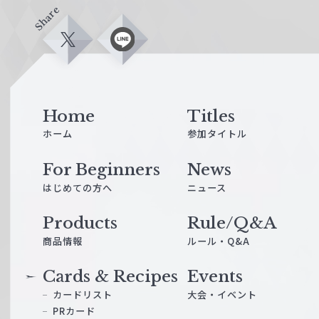
Share
X
L
i
n
e
Home
Titles
ホーム
参加タイトル
For Beginners
News
はじめての方へ
ニュース
Products
Rule/Q&A
商品情報
ルール・Q&A
Cards & Recipes
Events
カードリスト
大会・イベント
PRカード