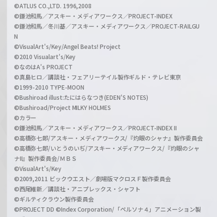
©ATLUS CO.,LTD. 1996,2008
©鎌池和馬／アスキー・メディアワークス／PROJECT-INDEX
©鎌池和馬／冬川基／アスキー・メディアワークス／PROJECT-RAILGU
N
©VisualArt's/Key/Angel Beats! Project
©2010 Visualart's/Key
©なのはA's PROJECT
©真島ヒロ／講談社・フェアリーテイル製作ギルド・テレビ東京
©1999-2010 TYPE-MOON
©Bushiroad illust:たにはらなつき(EDEN'S NOTES)
©Bushiroad/Project MILKY HOLMES
©カラー
©鎌池和馬／アスキー・メディアワークス／PROJECT-INDEX II
©高橋弥七郎/アスキー・メディアワークス/『灼眼のシャナ』製作委員会
©高橋弥七郎/いとうのいぢ/アスキー・メディアワークス/『灼眼のシャ
ナII』製作委員会/ＭＢＳ
©VisualArt's/Key
©2009,2011 ビックウエスト／劇場版マクロスＦ製作委員会
©西尾維新／講談社・アニプレックス・シャフト
©ギルティクラウン製作委員会
©PROJECT DD ©Index Corporation/「ペルソナ４」アニメーション製