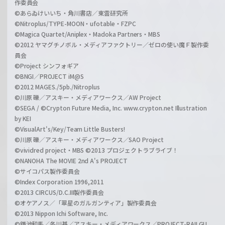
作委員会
©あらゐけいいち・角川書店／東雲研究所
©Nitroplus/TYPE-MOON・ufotable・FZPC
©Magica Quartet/Aniplex・Madoka Partners・MBS
©2012 ヤマグチノボル・メディアファクトリー／ゼロの使い魔Ｆ製作委
員会
©Project シンフォギア
©BNGI／PROJECT iM@S
©2012 MAGES./5pb./Nitroplus
©川原 礫／アスキー・メディアワークス／AW Project
©SEGA / ©Crypton Future Media, Inc. www.crypton.net Illustration
by KEI
©VisualArt's/Key/Team Little Busters!
©川原 礫／アスキー・メディアワークス／SAO Project
©vividred project・MBS ©2013 プロジェクトラブライブ！
©NANOHA The MOVIE 2nd A's PROJECT
©サイコパス製作委員会
©Index Corporation 1996,2011
©2013 CIRCUS/D.C.III製作委員会
©オケアノス／「翠星のガルガンティア」製作委員会
©2013 Nippon Ichi Software, Inc.
©鎌池和馬／冬川基／アスキー・メディアワークス／PROJECT-RAILGU