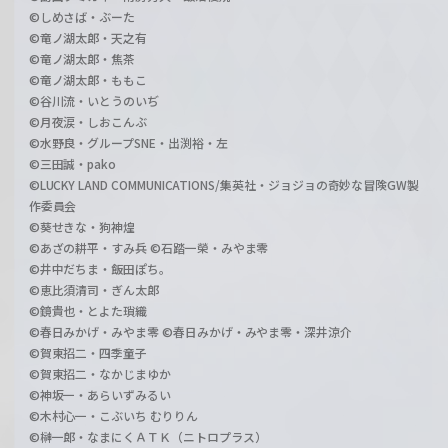
©しめさば・ぶーた
©竜ノ湖太郎・天之有
©竜ノ湖太郎・焦茶
©竜ノ湖太郎・ももこ
©谷川流・いとうのいぢ
©月夜涙・しおこんぶ
©水野良・グループSNE・出渕裕・左
©三田誠・pako
©LUCKY LAND COMMUNICATIONS/集英社・ジョジョの奇妙な冒険GW製
作委員会
©葵せきな・狗神煌
©あざの耕平・すみ兵 ©石踏一榮・みやま零
©井中だちま・飯田ぽち。
©恵比須清司・ぎん太郎
©鏡貴也・とよた瑣織
©春日みかげ・みやま零 ©春日みかげ・みやま零・深井涼介
©賀東招二・四季童子
©賀東招二・なかじまゆか
©神坂一・あらいずみるい
©木村心一・こぶいち むりりん
©榊一郎・なまにくＡＴＫ（ニトロプラス）