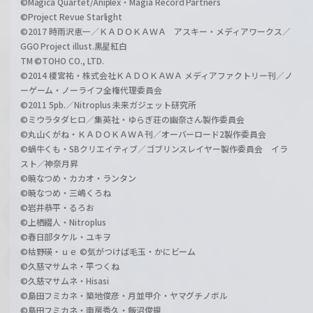
©Magica Quartet/Aniplex・Magia Record Partners
©Project Revue Starlight
©2017 時雨沢恵一／ＫＡＤＯＫＡＷＡ アスキー・メディアワークス／
GGO Project illust.黒星紅白
TM ©TOHO CO., LTD.
©2014 榎宮祐・株式会社ＫＡＤＯＫＡＷＡ メディアファクトリー刊／ノ
ーゲーム・ノーライフ全権代理委員会
©2011 5pb.／Nitroplus 未来ガジェット研究所
©ミウラタダヒロ／集英社・ゆらぎ荘の幽奈さん製作委員会
©丸山くがね・ＫＡＤＯＫＡＷＡ刊／オーバーロード2製作委員会
©蝸牛くも・SBクリエイティブ／ゴブリンスレイヤー製作委員会 イラ
スト／神奈月昇
©暁なつめ・カカオ・ランタン
©暁なつめ・三嶋くろね
©岩井恭平・るろお
©上栖綴人・Nitroplus
©春日部タケル・ユキヲ
©枯野瑛・ｕｅ ©気がつけば毛玉・かにビーム
©久慈マサムネ・平つくね
©久慈マサムネ・Hisasi
©島田フミカネ・築地俊彦・月並甲介・ヤマグチノボル
©島田フミカネ・南房秀久・飯沼俊規