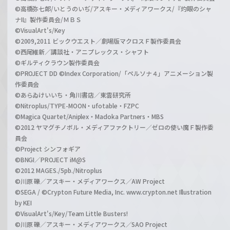
©高橋弥七郎/いとうのいぢ/アスキー・メディアワークス/『灼眼のシャ
ナII』製作委員会/ＭＢＳ
©VisualArt's/Key
©2009,2011 ビックウエスト／劇場版マクロスＦ製作委員会
©西尾維新／講談社・アニプレックス・シャフト
©ギルティクラウン製作委員会
©PROJECT DD ©Index Corporation/「ペルソナ４」アニメーション製
作委員会
©あらゐけいいち・角川書店／東雲研究所
©Nitroplus/TYPE-MOON・ufotable・FZPC
©Magica Quartet/Aniplex・Madoka Partners・MBS
©2012 ヤマグチノボル・メディアファクトリー／ゼロの使い魔Ｆ製作委
員会
©Project シンフォギア
©BNGI／PROJECT iM@S
©2012 MAGES./5pb./Nitroplus
©川原 礫／アスキー・メディアワークス／AW Project
©SEGA / ©Crypton Future Media, Inc. www.crypton.net Illustration
by KEI
©VisualArt's/Key/Team Little Busters!
©川原 礫／アスキー・メディアワークス／SAO Project