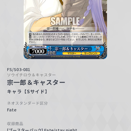
w
a
r
z
FS/S03-081
ソウイチロウ＆キャスター
宗一郎＆キャスター
キャラ【Sサイド】
ネオスタンダード区分
Fate
収録商品
[ブースターパック] Fate/stay night