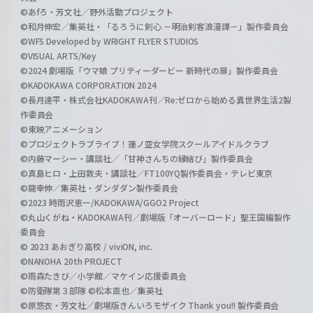
©あfろ・芳文社／野外活動プロジェクト
©和月伸宏／集英社・「るろうに剣心 －明治剣客浪漫譚－」製作委員会
©WFS Developed by WRIGHT FLYER STUDIOS
©VISUAL ARTS/Key
©2024 劇場版「ウマ娘 プリティーダービー 新時代の扉」製作委員会
©KADOKAWA CORPORATION 2024
©長月達平・株式会社KADOKAWA刊／Re:ゼロから始める異世界生活2製
作委員会
©東映アニメーション
©プロジェクトラブライブ！蓮ノ空女学院スクールアイドルクラブ
©内藤マーシー・講談社／「甘神さんちの縁結び」製作委員会
©真島ヒロ・上田敦夫・講談社／FT100YQ製作委員会・テレビ東京
©龍幸伸／集英社・ダンダダン製作委員会
©2023 時雨沢恵一/KADOKAWA/GGO2 Project
©丸山くがね・KADOKAWA刊／劇場版「オーバーロード」聖王国編製作
委員会
© 2023 あおぎり高校 / viviON, inc.
©NANOHA 20th PROJECT
©雨森たきび／小学館／マケイン応援委員会
©防衛隊第３部隊 ©松本直也／集英社
©原悠衣・芳文社／劇場版きんいろモザイク Thank you!! 製作委員会