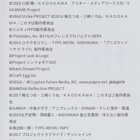
©2016 川原 礫／ＫＡＤＯＫＡＷＡ アスキー・メディアワークス刊／S
AO MOVIE Project
©ViVid Strike PROJECT ©2016 暁なつめ・三嶋くろね／ＫＡＤＯＫＡ
ＷＡ／このすば製作委員会
©ミルキィFFPN製作委員会
© Pokelabo, Inc. ©けものフレンズプロジェクト/KFPA
©2016 ひろやまひろし・TYPE-MOON／KADOKAWA／「プリズマ☆イ
リヤ ドライ!!」製作委員会
©Project Luck & Logic
©Project シンフォギアAXZ
©BanG Dream! Project
©Craft Egg Inc.
©SEGA／ ©Crypton Future Media, INC. www.piapro.net
©NANOHA Reflection PROJECT
©2017 暁なつめ・三嶋くろね／ＫＡＤＯＫＡＷＡ／このすば２製作委員
会
©GAINAX・中島かずき／アニプレックス・KONAMI・テレビ東京・電通
©2015丸戸史明・深崎暮人・KADOKAWA 富士見書房／冴えない製作委
員会
©東出祐一郎・TYPE-MOON / FAPC
©2017 プロジェクトラブライブ！サンシャイン!!