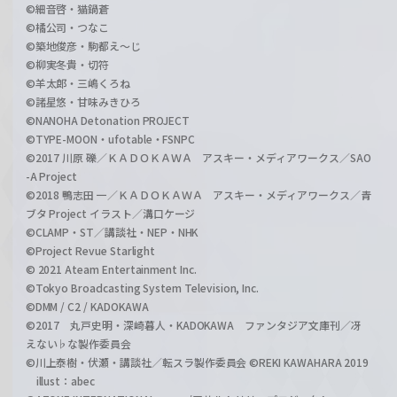
©細音啓・猫鍋蒼
©橘公司・つなこ
©築地俊彦・駒都え～じ
©柳実冬貴・切符
©羊太郎・三嶋くろね
©諸星悠・甘味みきひろ
©NANOHA Detonation PROJECT
©TYPE-MOON・ufotable・FSNPC
©2017 川原 礫／ＫＡＤＯＫＡＷＡ アスキー・メディアワークス／SAO
-A Project
©2018 鴨志田 一／ＫＡＤＯＫＡＷＡ アスキー・メディアワークス／青
ブタ Project イラスト／溝口ケージ
©CLAMP・ST／講談社・NEP・NHK
©Project Revue Starlight
© 2021 Ateam Entertainment Inc.
©Tokyo Broadcasting System Television, Inc.
©DMM / C2 / KADOKAWA
©2017 丸戸史明・深崎暮人・KADOKAWA ファンタジア文庫刊／冴
えない♭な製作委員会
©川上泰樹・伏瀬・講談社／転スラ製作委員会 ©REKI KAWAHARA 2019
illust：abec