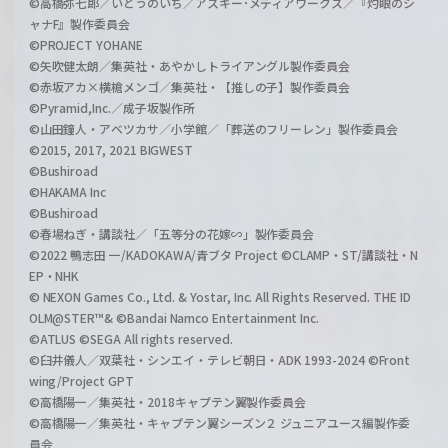
©高橋弥七郎／いとうのいぢ／アスキー･メディアワークス／『灼眼のシ
ャナF』製作委員会
©PROJECT YOHANE
©矢吹健太朗／集英社・あやかしトライアングル製作委員会
©赤坂アカ×横槍メンゴ／集英社・【推しの子】製作委員会
©Pyramid,Inc.／成子坂製作所
©山田鐘人・アベツカサ／小学館／「葬送のフリーレン」製作委員会
©2015, 2017, 2021 BIGWEST
©Bushiroad
©HAKAMA Inc
©Bushiroad
©春場ねぎ・講談社／「五等分の花嫁∽」製作委員会
©2022 鴨志田 一/KADOKAWA/青ブタ Project ©CLAMP・ST/講談社・N
EP・NHK
© NEXON Games Co., Ltd. & Yostar, Inc. All Rights Reserved. THE ID
OLM@STER™& ©Bandai Namco Entertainment Inc.
©ATLUS ©SEGA All rights reserved.
©臼井儀人／双葉社・シンエイ・テレビ朝日・ADK 1993-2024 ©Front
wing/Project GPT
©高橋陽一／集英社・2018キャプテン翼製作委員会
©高橋陽一／集英社・キャプテン翼シーズン２ ジュニアユース編製作委
員会