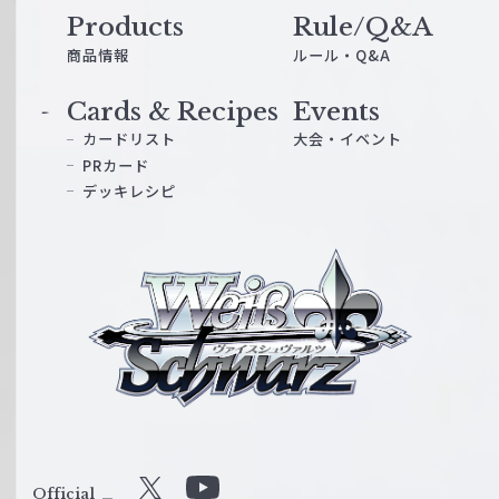
Products
Rule/Q&A
商品情報
ルール・Q&A
Cards & Recipes
Events
カードリスト
大会・イベント
PRカード
デッキレシピ
ヴ
ァ
イ
ス
シ
ュ
ヴ
ァ
ル
Official