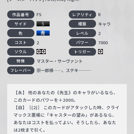
FS
R
作品番号
レアリティ
キャラ
サイド
種類
2
色
レベル
2
7000
コスト
パワー
ソウル
トリガー
マスター・サーヴァント
特徴
宗一郎様……、ステキ―――
フレーバー
【永】 他のあなたの《先生》のキャラがいるなら、
このカードのパワーを＋2000。
【自】［(2)］ このカードがアタックした時、クライ
マックス置場に「キャスターの望み」があるなら、
あなたはコストを払ってよい。そうしたら、あなた
は2枚まで引く。