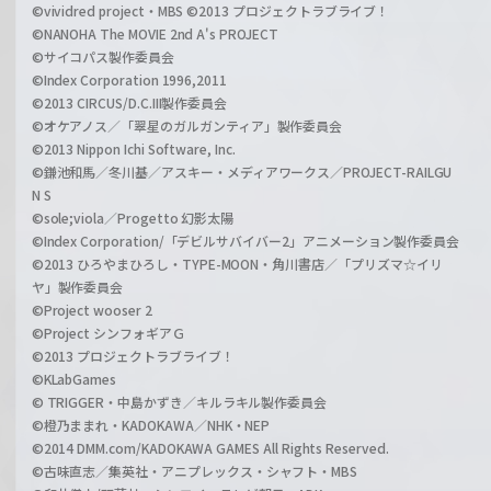
©vividred project・MBS ©2013 プロジェクトラブライブ！
©NANOHA The MOVIE 2nd A's PROJECT
©サイコパス製作委員会
©Index Corporation 1996,2011
©2013 CIRCUS/D.C.III製作委員会
©オケアノス／「翠星のガルガンティア」製作委員会
©2013 Nippon Ichi Software, Inc.
©鎌池和馬／冬川基／アスキー・メディアワークス／PROJECT-RAILGU
N S
©sole;viola／Progetto 幻影太陽
©Index Corporation/「デビルサバイバー2」アニメーション製作委員会
©2013 ひろやまひろし・TYPE-MOON・角川書店／「プリズマ☆イリ
ヤ」製作委員会
©Project wooser 2
©Project シンフォギアＧ
©2013 プロジェクトラブライブ！
©KLabGames
© TRIGGER・中島かずき／キルラキル製作委員会
©橙乃ままれ・KADOKAWA／NHK・NEP
©2014 DMM.com/KADOKAWA GAMES All Rights Reserved.
©古味直志／集英社・アニプレックス・シャフト・MBS