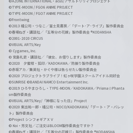
©AZONE INTERNATIONAL・acus/アサルトリリィプロジェクト
©TYPE-MOON / FGO6 ANIME PROJECT
©TYPE-MOON / FGO7 ANIME PROJECT
©Frontwing
©2013 橘公司・つなこ／富士見書房／「デート･ア･ライブ」製作委員会
©春場ねぎ・講談社／「五等分の花嫁」製作委員会 ®KODANSHA
©2001-2020 CIRCUS
©VISUAL ARTS/Key
© Cygames, Inc.
© 宮島礼吏・講談社／「彼女、お借りします」製作委員会
©2020 夕蜜柑・狐印／KADOKAWA／防振り製作委員会
©赤坂アカ／集英社・かぐや様は告らせたい製作委員会
©2020 プロジェクトラブライブ！虹ヶ咲学園スクールアイドル同好会
©SUNRISE ©BANDAI NAMCO Entertainment Inc.
©2019 ひろやまひろし・TYPE-MOON／KADOKAWA／Prisma☆Phanta
sm製作委員会
©VISUAL ARTS/Key/「神様になった日」Project
©2020 東出祐一郎・橘公司・NOCO/KADOKAWA/「デート・ア・バレッ
ト」製作委員会
©Project シンフォギアＸＶ
© Koi・芳文社／ご注文はBLOOM製作委員会ですか？
©春場ねぎ・講談社／「五等分の花嫁∬」製作委員会 ®KODANSHA