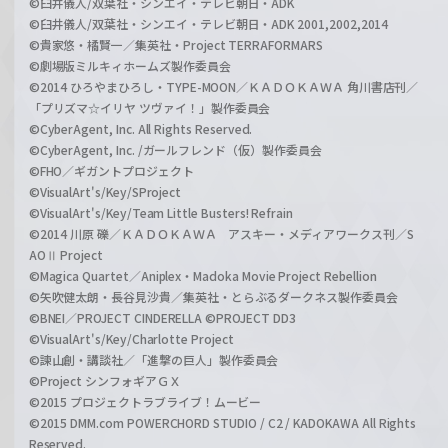
©臼井儀人/双葉社・シンエイ・テレビ朝日・ADK
©臼井儀人/双葉社・シンエイ・テレビ朝日・ADK 2001,2002,2014
©貴家悠・橘賢一／集英社・Project TERRAFORMARS
©劇場版ミルキィホームズ製作委員会
©2014 ひろやまひろし・TYPE-MOON／ＫＡＤＯＫＡＷＡ 角川書店刊／
「プリズマ☆イリヤ ツヴァイ！」製作委員会
©CyberAgent, Inc. All Rights Reserved.
©CyberAgent, Inc. /ガールフレンド（仮）製作委員会
©FHO／ギガントプロジェクト
©VisualArt's/Key/SProject
©VisualArt's/Key/Team Little Busters! Refrain
©2014 川原 礫／ＫＡＤＯＫＡＷＡ アスキー・メディアワークス刊／S
AOⅡ Project
©Magica Quartet／Aniplex・Madoka Movie Project Rebellion
©矢吹健太朗・長谷見沙貴／集英社・とらぶるダークネス製作委員会
©BNEI／PROJECT CINDERELLA ©PROJECT DD3
©VisualArt's/Key/Charlotte Project
©諫山創・講談社／「進撃の巨人」製作委員会
©Project シンフォギアＧＸ
©2015 プロジェクトラブライブ！ムービー
©2015 DMM.com POWERCHORD STUDIO / C2 / KADOKAWA All Rights
Reserved.