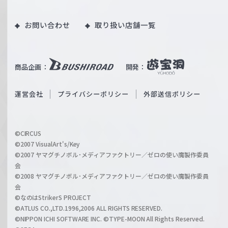
X
Y
ツ
o
｜
お問い合わせ
取り扱い店舗一覧
u
W
T
e
u
i
b
商品企画：
開発：
ß
e
S
O
運営会社
プライバシーポリシー
外部送信ポリシー
c
f
h
f
w
i
a
©CIRCUS
c
©2007 VisualArt's/Key
r
i
©2007 ヤマグチノボル･メディアファクトリー／ゼロの使い魔製作委員
z
会
a
©2008 ヤマグチノボル･メディアファクトリー／ゼロの使い魔製作委員
l
会
C
©なのはStrikerS PROJECT
h
©ATLUS CO.,LTD.1996,2006 ALL RIGHTS RESERVED.
a
©NIPPON ICHI SOFTWARE INC. ©TYPE-MOON All Rights Reserved.