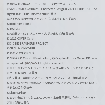
©葦原大介／集英社・テレビ朝日・東映アニメーション
©VANGUARD overDress Character Design ©2021 CLAMP・ST de
sign:伊藤彰 illust:Kinema citrus/獣道
©理不尽な孫の手/MFブックス/「無職転生」製作委員会
©irodori ent post
© MARVEL
©大森藤ノ・SBクリエイティブ/ダンまち4製作委員会
© 2016 COVER Corp.
©D_CIDE TRAUMEREI PROJECT
©CIRCUS/ ©HIKOSEN
©2001-2021 CIRCUS
© SEGA / © Colorful Palette Inc. / © Crypton Future Media, INC. ww
w.piapro.net
All rights reserved.
©2022 プロジェクトラブライブ！虹ヶ咲学園スクールアイドル同好会
©クール教信者／双葉社
©和久井健・講談社／アニメ「東京リベンジャーズ」製作委員会
©2019 丸戸史明・深崎暮人・KADOKAWA ファンタジア文庫刊／映画も
冴えない製作委員会
©Disney/Pixar
©2014 橘公司・つなこ/KADOKAWA 富士見書房刊/「デート・ア・ライ
ブⅡ」製作委員会