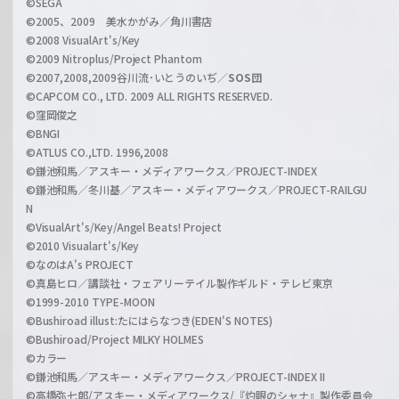
n
©SEGA
©2005、2009 美水かがみ／角川書店
n
©2008 VisualArt's/Key
e
©2009 Nitroplus/Project Phantom
l
©2007,2008,2009谷川流･いとうのいぢ／
SOS団
©CAPCOM CO., LTD. 2009 ALL RIGHTS RESERVED.
©窪岡俊之
©BNGI
©ATLUS CO.,LTD. 1996,2008
©鎌池和馬／アスキー・メディアワークス／PROJECT-INDEX
©鎌池和馬／冬川基／アスキー・メディアワークス／PROJECT-RAILGU
N
©VisualArt's/Key/Angel Beats! Project
©2010 Visualart's/Key
©なのはA's PROJECT
©真島ヒロ／講談社・フェアリーテイル製作ギルド・テレビ東京
©1999-2010 TYPE-MOON
©Bushiroad illust:たにはらなつき(EDEN'S NOTES)
©Bushiroad/Project MILKY HOLMES
©カラー
©鎌池和馬／アスキー・メディアワークス／PROJECT-INDEX II
©高橋弥七郎/アスキー・メディアワークス/『灼眼のシャナ』製作委員会