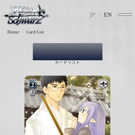
メ
ヴ
ニ
ァ
JP
EN
ュ
イ
ー
ス
Home
Card List
シ
ュ
Card List
ヴ
ァ
カードリスト
ル
ツ
｜
W
e
i
ß
S
c
h