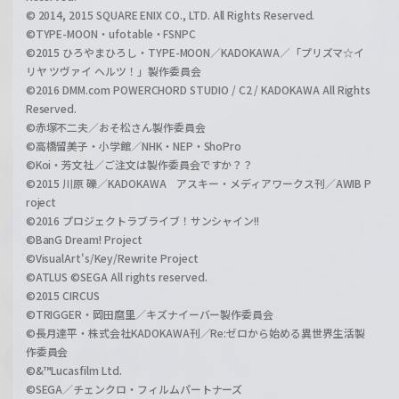
© 2014, 2015 SQUARE ENIX CO., LTD. All Rights Reserved.
©TYPE-MOON・ufotable・FSNPC
©2015 ひろやまひろし・TYPE-MOON／KADOKAWA／「プリズマ☆イ
リヤ ツヴァイ ヘルツ！」製作委員会
©2016 DMM.com POWERCHORD STUDIO / C2 / KADOKAWA All Rights
Reserved.
©赤塚不二夫／おそ松さん製作委員会
©高橋留美子・小学館／NHK・NEP・ShoPro
©Koi・芳文社／ご注文は製作委員会ですか？？
©2015 川原 礫／KADOKAWA アスキー・メディアワークス刊／AWIB P
roject
©2016 プロジェクトラブライブ！サンシャイン!!
©BanG Dream! Project
©VisualArt's/Key/Rewrite Project
©ATLUS ©SEGA All rights reserved.
©2015 CIRCUS
©TRIGGER・岡田麿里／キズナイーバー製作委員会
©長月達平・株式会社KADOKAWA刊／Re:ゼロから始める異世界生活製
作委員会
©&™Lucasfilm Ltd.
©SEGA／チェンクロ・フィルムパートナーズ