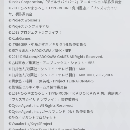
©Index Corporation/「デビルサバイバー2」アニメーション製作委員会
©2013 ひろやまひろし・TYPE-MOON・角川書店／「プリズマ☆イリ
ヤ」製作委員会
©Project wooser 2
©Project シンフォギアＧ
©2013 プロジェクトラブライブ！
©KLabGames
© TRIGGER・中島かずき／キルラキル製作委員会
©橙乃ままれ・KADOKAWA／NHK・NEP
©2014 DMM.com/KADOKAWA GAMES All Rights Reserved.
©古味直志／集英社・アニプレックス・シャフト・MBS
©臼井儀人/双葉社・シンエイ・テレビ朝日・ADK
©臼井儀人/双葉社・シンエイ・テレビ朝日・ADK 2001,2002,2014
©貴家悠・橘賢一／集英社・Project TERRAFORMARS
©劇場版ミルキィホームズ製作委員会
©2014 ひろやまひろし・TYPE-MOON／ＫＡＤＯＫＡＷＡ 角川書店刊／
「プリズマ☆イリヤ ツヴァイ！」製作委員会
©CyberAgent, Inc. All Rights Reserved.
©CyberAgent, Inc. /ガールフレンド（仮）製作委員会
©FHO／ギガントプロジェクト
©VisualArt's/Key/SProject
©VisualArt's/Key/Team Little Busters! Refrain