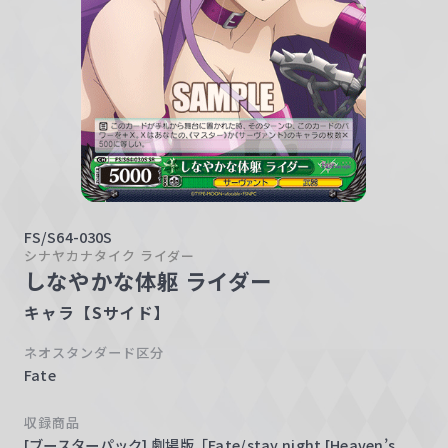
w
a
r
z
FS/S64-030S
シナヤカナタイク ライダー
しなやかな体躯 ライダー
キャラ【Sサイド】
ネオスタンダード区分
Fate
収録商品
[ブースターパック] 劇場版「Fate/stay night [Heaven’s