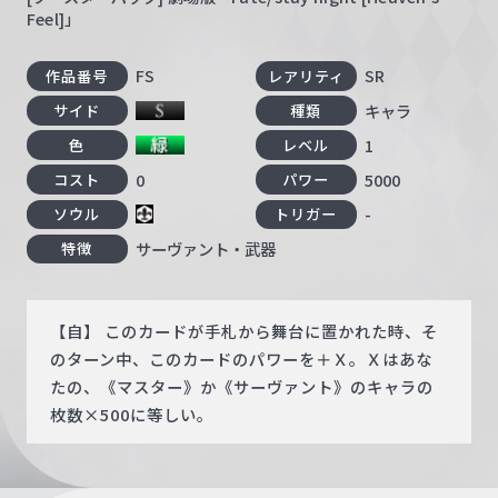
Feel]」
FS
SR
作品番号
レアリティ
キャラ
サイド
種類
1
色
レベル
0
5000
コスト
パワー
-
ソウル
トリガー
サーヴァント・武器
特徴
【自】 このカードが手札から舞台に置かれた時、そ
のターン中、このカードのパワーを＋Ｘ。Ｘはあな
たの、《マスター》か《サーヴァント》のキャラの
枚数×500に等しい。