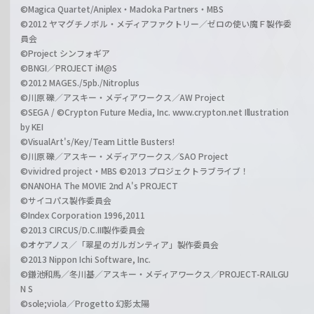
©Magica Quartet/Aniplex・Madoka Partners・MBS
©2012 ヤマグチノボル・メディアファクトリー／ゼロの使い魔Ｆ製作委
員会
©Project シンフォギア
©BNGI／PROJECT iM@S
©2012 MAGES./5pb./Nitroplus
©川原 礫／アスキー・メディアワークス／AW Project
©SEGA / ©Crypton Future Media, Inc. www.crypton.net Illustration
by KEI
©VisualArt's/Key/Team Little Busters!
©川原 礫／アスキー・メディアワークス／SAO Project
©vividred project・MBS ©2013 プロジェクトラブライブ！
©NANOHA The MOVIE 2nd A's PROJECT
©サイコパス製作委員会
©Index Corporation 1996,2011
©2013 CIRCUS/D.C.III製作委員会
©オケアノス／「翠星のガルガンティア」製作委員会
©2013 Nippon Ichi Software, Inc.
©鎌池和馬／冬川基／アスキー・メディアワークス／PROJECT-RAILGU
N S
©sole;viola／Progetto 幻影太陽