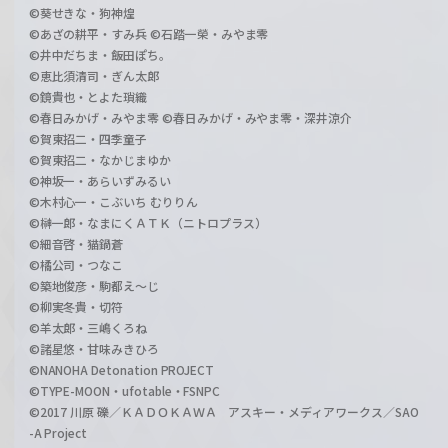
©葵せきな・狗神煌
©あざの耕平・すみ兵 ©石踏一榮・みやま零
©井中だちま・飯田ぽち。
©恵比須清司・ぎん太郎
©鏡貴也・とよた瑣織
©春日みかげ・みやま零 ©春日みかげ・みやま零・深井涼介
©賀東招二・四季童子
©賀東招二・なかじまゆか
©神坂一・あらいずみるい
©木村心一・こぶいち むりりん
©榊一郎・なまにくＡＴＫ（ニトロプラス）
©細音啓・猫鍋蒼
©橘公司・つなこ
©築地俊彦・駒都え～じ
©柳実冬貴・切符
©羊太郎・三嶋くろね
©諸星悠・甘味みきひろ
©NANOHA Detonation PROJECT
©TYPE-MOON・ufotable・FSNPC
©2017 川原 礫／ＫＡＤＯＫＡＷＡ アスキー・メディアワークス／SAO
-A Project