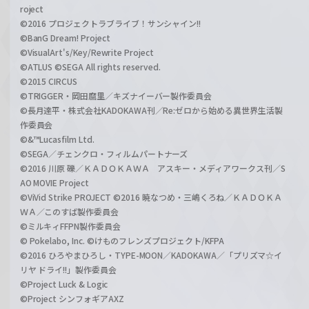
roject
©2016 プロジェクトラブライブ！サンシャイン!!
©BanG Dream! Project
©VisualArt's/Key/Rewrite Project
©ATLUS ©SEGA All rights reserved.
©2015 CIRCUS
©TRIGGER・岡田麿里／キズナイーバー製作委員会
©長月達平・株式会社KADOKAWA刊／Re:ゼロから始める異世界生活製
作委員会
©&™Lucasfilm Ltd.
©SEGA／チェンクロ・フィルムパートナーズ
©2016 川原 礫／ＫＡＤＯＫＡＷＡ アスキー・メディアワークス刊／S
AO MOVIE Project
©ViVid Strike PROJECT ©2016 暁なつめ・三嶋くろね／ＫＡＤＯＫＡ
ＷＡ／このすば製作委員会
©ミルキィFFPN製作委員会
© Pokelabo, Inc. ©けものフレンズプロジェクト/KFPA
©2016 ひろやまひろし・TYPE-MOON／KADOKAWA／「プリズマ☆イ
リヤ ドライ!!」製作委員会
©Project Luck & Logic
©Project シンフォギアAXZ