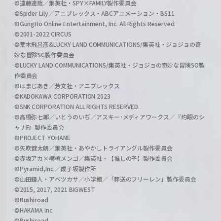
©遠藤達哉／集英社・SPY×FAMILY製作委員会
©Spider Lily／アニプレックス・ABCアニメーション・BS11
©GungHo Online Entertainment, Inc. All Rights Reserved.
©2001-2022 CIRCUS
©荒木飛呂彦&LUCKY LAND COMMUNICATIONS/集英社・ジョジョの奇
妙な冒険SC製作委員会
©LUCKY LAND COMMUNICATIONS/集英社・ジョジョの奇妙な冒険SO製
作委員会
©はまじあき／芳文社・アニプレックス
©KADOKAWA CORPORATION 2023
©SNK CORPORATION ALL RIGHTS RESERVED.
©高橋弥七郎／いとうのいぢ／アスキー･メディアワークス／『灼眼のシ
ャナF』製作委員会
©PROJECT YOHANE
©矢吹健太朗／集英社・あやかしトライアングル製作委員会
©赤坂アカ×横槍メンゴ／集英社・【推しの子】製作委員会
©Pyramid,Inc.／成子坂製作所
©山田鐘人・アベツカサ／小学館／「葬送のフリーレン」製作委員会
©2015, 2017, 2021 BIGWEST
©Bushiroad
©HAKAMA Inc
©Bushiroad