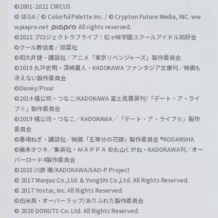
©2001-2021 CIRCUS
© SEGA / © Colorful Palette Inc. / © Crypton Future Media, INC. ww
w.piapro.net
All rights reserved.
©2022 プロジェクトラブライブ！虹ヶ咲学園スクールアイドル同好会
©クール教信者／双葉社
©和久井健・講談社／アニメ「東京リベンジャーズ」製作委員会
©2019 丸戸史明・深崎暮人・KADOKAWA ファンタジア文庫刊／映画も
冴えない製作委員会
©Disney/Pixar
©2014 橘公司・つなこ/KADOKAWA 富士見書房刊/「デート・ア・ライ
ブⅡ」製作委員会
©2019 橘公司・つなこ／KADOKAWA／「デート・ア・ライブⅢ」製作
委員会
©春場ねぎ・講談社／映画「五等分の花嫁」製作委員会 ®KODANSHA
©藤本タツキ／集英社・ＭＡＰＰＡ ©丸山くがね・KADOKAWA刊／オー
バーロード4製作委員会
©2020 川原 礫/KADOKAWA/SAO-P Project
© 2017 Manjuu Co.,Ltd. & YongShi Co.,Ltd. All Rights Reserved.
© 2017 Yostar, Inc. All Rights Reserved.
©白米良・オーバーラップ/ありふれた製作委員会
© 2020 DONUTS Co. Ltd. All Rights Reserved.