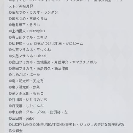
スト／神奈月昇
©暁なつめ・カカオ・ランタン
©暁なつめ・三嶋くろね
©岩井恭平・るろお
©上栖綴人・Nitroplus
©春日部タケル・ユキヲ
©枯野瑛・ｕｅ ©気がつけば毛玉・かにビーム
©久慈マサムネ・平つくね
©久慈マサムネ・Hisasi
©島田フミカネ・築地俊彦・月並甲介・ヤマグチノボル
©島田フミカネ・南房秀久・飯沼俊規
©しめさば・ぶーた
©竜ノ湖太郎・天之有
©竜ノ湖太郎・焦茶
©竜ノ湖太郎・ももこ
©谷川流・いとうのいぢ
©月夜涙・しおこんぶ
©水野良・グループSNE・出渕裕・左
©三田誠・pako
©LUCKY LAND COMMUNICATIONS/集英社・ジョジョの奇妙な冒険GW製
作委員会