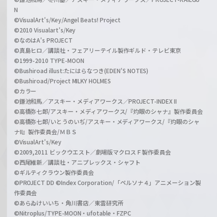
N
©VisualArt's/Key/Angel Beats! Project
©2010 Visualart's/Key
©なのはA's PROJECT
©真島ヒロ／講談社・フェアリーテイル製作ギルド・テレビ東京
©1999-2010 TYPE-MOON
©Bushiroad illust:たにはらなつき(EDEN'S NOTES)
©Bushiroad/Project MILKY HOLMES
©カラー
©鎌池和馬／アスキー・メディアワークス／PROJECT-INDEX II
©高橋弥七郎/アスキー・メディアワークス/『灼眼のシャナ』製作委員会
©高橋弥七郎/いとうのいぢ/アスキー・メディアワークス/『灼眼のシャ
ナII』製作委員会/ＭＢＳ
©VisualArt's/Key
©2009,2011 ビックウエスト／劇場版マクロスＦ製作委員会
©西尾維新／講談社・アニプレックス・シャフト
©ギルティクラウン製作委員会
©PROJECT DD ©Index Corporation/「ペルソナ４」アニメーション製
作委員会
©あらゐけいいち・角川書店／東雲研究所
©Nitroplus/TYPE-MOON・ufotable・FZPC