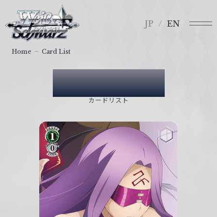
メ
ヴ
ニ
ァ
JP
EN
ュ
イ
ー
ス
Home
Card List
シ
ュ
Card List
ヴ
ァ
カードリスト
ル
ツ
｜
W
e
i
ß
S
c
h