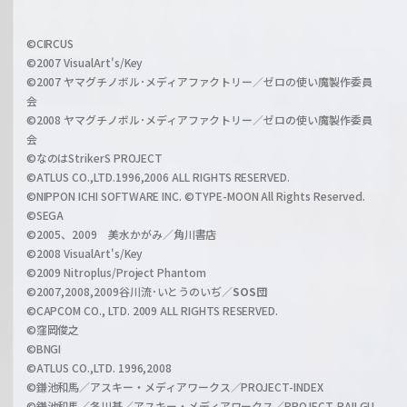
f
w
i
a
©CIRCUS
c
©2007 VisualArt's/Key
r
i
©2007 ヤマグチノボル･メディアファクトリー／ゼロの使い魔製作委員
z
会
a
©2008 ヤマグチノボル･メディアファクトリー／ゼロの使い魔製作委員
l
会
C
©なのはStrikerS PROJECT
h
©ATLUS CO.,LTD.1996,2006 ALL RIGHTS RESERVED.
a
©NIPPON ICHI SOFTWARE INC. ©TYPE-MOON All Rights Reserved.
n
©SEGA
©2005、2009 美水かがみ／角川書店
n
©2008 VisualArt's/Key
e
©2009 Nitroplus/Project Phantom
l
©2007,2008,2009谷川流･いとうのいぢ／
SOS団
©CAPCOM CO., LTD. 2009 ALL RIGHTS RESERVED.
©窪岡俊之
©BNGI
©ATLUS CO.,LTD. 1996,2008
©鎌池和馬／アスキー・メディアワークス／PROJECT-INDEX
©鎌池和馬／冬川基／アスキー・メディアワークス／PROJECT-RAILGU