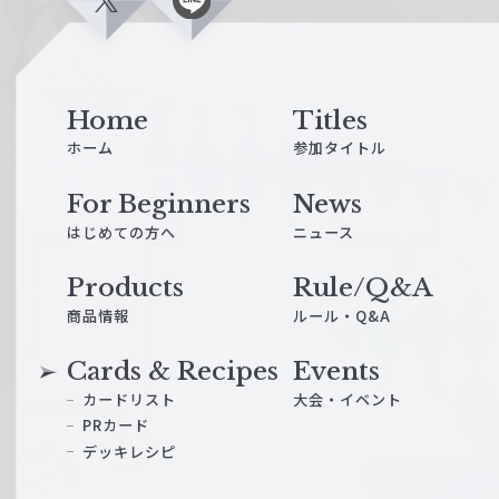
X
L
i
n
e
Home
Titles
ホーム
参加タイトル
For Beginners
News
はじめての方へ
ニュース
Products
Rule/Q&A
商品情報
ルール・Q&A
Cards & Recipes
Events
カードリスト
大会・イベント
PRカード
デッキレシピ