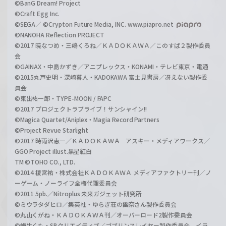
©BanG Dream! Project
©Craft Egg Inc.
©SEGA／ ©Crypton Future Media, INC. www.piapro.net
©NANOHA Reflection PROJECT
©2017 暁なつめ・三嶋くろね／ＫＡＤＯＫＡＷＡ／このすば２製作委員
会
©GAINAX・中島かずき／アニプレックス・KONAMI・テレビ東京・電通
©2015丸戸史明・深崎暮人・KADOKAWA 富士見書房／冴えない製作委
員会
©東出祐一郎・TYPE-MOON / FAPC
©2017 プロジェクトラブライブ！サンシャイン!!
©Magica Quartet/Aniplex・Magia Record Partners
©Project Revue Starlight
©2017 時雨沢恵一／ＫＡＤＯＫＡＷＡ アスキー・メディアワークス／
GGO Project illust.黒星紅白
TM ©TOHO CO., LTD.
©2014 榎宮祐・株式会社ＫＡＤＯＫＡＷＡ メディアファクトリー刊／ノ
ーゲーム・ノーライフ全権代理委員会
©2011 5pb.／Nitroplus 未来ガジェット研究所
©ミウラタダヒロ／集英社・ゆらぎ荘の幽奈さん製作委員会
©丸山くがね・ＫＡＤＯＫＡＷＡ刊／オーバーロード2製作委員会
©蝸牛くも・SBクリエイティブ／ゴブリンスレイヤー製作委員会 イラ