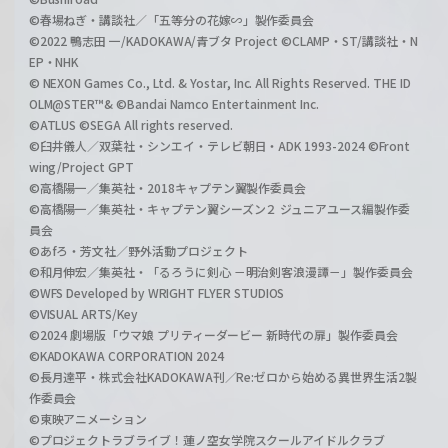
©春場ねぎ・講談社／「五等分の花嫁∽」製作委員会
©2022 鴨志田 一/KADOKAWA/青ブタ Project ©CLAMP・ST/講談社・N
EP・NHK
© NEXON Games Co., Ltd. & Yostar, Inc. All Rights Reserved. THE ID
OLM@STER™& ©Bandai Namco Entertainment Inc.
©ATLUS ©SEGA All rights reserved.
©臼井儀人／双葉社・シンエイ・テレビ朝日・ADK 1993-2024 ©Front
wing/Project GPT
©高橋陽一／集英社・2018キャプテン翼製作委員会
©高橋陽一／集英社・キャプテン翼シーズン２ ジュニアユース編製作委
員会
©あfろ・芳文社／野外活動プロジェクト
©和月伸宏／集英社・「るろうに剣心 －明治剣客浪漫譚－」製作委員会
©WFS Developed by WRIGHT FLYER STUDIOS
©VISUAL ARTS/Key
©2024 劇場版「ウマ娘 プリティーダービー 新時代の扉」製作委員会
©KADOKAWA CORPORATION 2024
©長月達平・株式会社KADOKAWA刊／Re:ゼロから始める異世界生活2製
作委員会
©東映アニメーション
©プロジェクトラブライブ！蓮ノ空女学院スクールアイドルクラブ