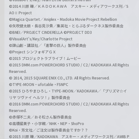
©2014 川原 礫／ＫＡＤＯＫＡＷＡ アスキー・メディアワークス刊／S
AOⅡ Project
©Magica Quartet／Aniplex・Madoka Movie Project Rebellion
©矢吹健太朗・長谷見沙貴／集英社・とらぶるダークネス製作委員会
©BNEI／PROJECT CINDERELLA ©PROJECT DD3
©VisualArt's/Key/Charlotte Project
©諫山創・講談社／「進撃の巨人」製作委員会
©Project シンフォギアＧＸ
©2015 プロジェクトラブライブ！ムービー
©2015 DMM.com POWERCHORD STUDIO / C2 / KADOKAWA All Rights
Reserved.
© 2014, 2015 SQUARE ENIX CO., LTD. All Rights Reserved.
©TYPE-MOON・ufotable・FSNPC
©2015 ひろやまひろし・TYPE-MOON／KADOKAWA／「プリズマ☆イ
リヤ ツヴァイ ヘルツ！」製作委員会
©2016 DMM.com POWERCHORD STUDIO / C2 / KADOKAWA All Rights
Reserved.
©赤塚不二夫／おそ松さん製作委員会
©高橋留美子・小学館／NHK・NEP・ShoPro
©Koi・芳文社／ご注文は製作委員会ですか？？
©2015 川原 礫／KADOKAWA アスキー・メディアワークス刊／AWIB P