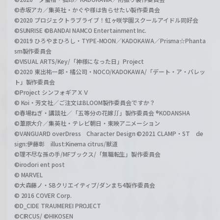
©赤坂アカ／集英社・かぐや様は告らせたい製作委員会
©2020 プロジェクトラブライブ！虹ヶ咲学園スクールアイドル同好会
©SUNRISE ©BANDAI NAMCO Entertainment Inc.
©2019 ひろやまひろし・TYPE-MOON／KADOKAWA／Prisma☆Phanta
sm製作委員会
©VISUAL ARTS/Key/「神様になった日」Project
©2020 東出祐一郎・橘公司・NOCO/KADOKAWA/「デート・ア・バレッ
ト」製作委員会
©Project シンフォギアＸＶ
© Koi・芳文社／ご注文はBLOOM製作委員会ですか？
©春場ねぎ・講談社／「五等分の花嫁∬」製作委員会 ®KODANSHA
©葦原大介／集英社・テレビ朝日・東映アニメーション
©VANGUARD overDress Character Design ©2021 CLAMP・ST de
sign:伊藤彰 illust:Kinema citrus/獣道
©理不尽な孫の手/MFブックス/「無職転生」製作委員会
©irodori ent post
© MARVEL
©大森藤ノ・SBクリエイティブ/ダンまち4製作委員会
© 2016 COVER Corp.
©D_CIDE TRAUMEREI PROJECT
©CIRCUS/ ©HIKOSEN