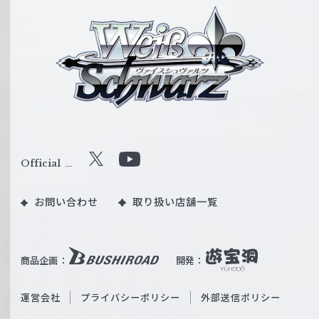
ヴ
ァ
イ
ス
シ
ュ
ヴ
ァ
ル
Official
X
Y
ツ
o
｜
お問い合わせ
取り扱い店舗一覧
u
W
T
e
u
i
b
商品企画：
開発：
ß
e
S
O
運営会社
プライバシーポリシー
外部送信ポリシー
c
f
h