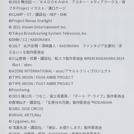
©2018 鴨志田 一／ＫＡＤＯＫＡＷＡ アスキー・メディアワークス／青
ブタ Project イラスト／溝口ケージ
©CLAMP・ST／講談社・NEP・NHK
©Project Revue Starlight
© 2021 Ateam Entertainment Inc.
©Tokyo Broadcasting System Television, Inc.
©DMM / C2 / KADOKAWA
©2017 丸戸史明・深崎暮人・KADOKAWA ファンタジア文庫刊／冴
えない♭な製作委員会
©川上泰樹・伏瀬・講談社／転スラ製作委員会 ©REKI KAWAHARA 2019
illust：abec
©AZONE INTERNATIONAL・acus/アサルトリリィプロジェクト
©TYPE-MOON / FGO6 ANIME PROJECT
©TYPE-MOON / FGO7 ANIME PROJECT
©Frontwing
©2013 橘公司・つなこ／富士見書房／「デート･ア･ライブ」製作委員会
©春場ねぎ・講談社／「五等分の花嫁」製作委員会 ®KODANSHA
©2001-2020 CIRCUS
©VISUAL ARTS/Key
© Cygames, Inc.
© 宮島礼吏・講談社／「彼女、お借りします」製作委員会
©2020 夕蜜柑・狐印／KADOKAWA／防振り製作委員会