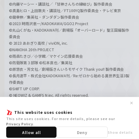
©内藤マーシー・講談社／「甘神さんちの縁結び」製作委員会
©真島ヒロ・上田敦夫・講談社／FT100YQ製作委員会・テレビ東京
©龍幸伸／集英社・ダンダダン製作委員会
©2023 時雨沢恵一/KADOKAWA/GGO2 Project
©丸山くがね・KADOKAWA刊／劇場版「オーバーロード」聖王国編製作
委員会
© 2023 あおぎり高校 / viviON, inc.
©NANOHA 20th PROJECT
©雨森たきび／小学館／マケイン応援委員会
©防衛隊第３部隊 ©松本直也／集英社
©原悠衣・芳文社／劇場版きんいろモザイク Thank you!! 製作委員会
©長月達平・株式会社KADOKAWA刊／Re:ゼロから始める異世界生活3製
作委員会
©SHIFT UP CORP.
© NEOWIZ & GAMFS N inc. All rights reserved.
©ATLUS. ©SEGA.
✕
©GIRLS und PANZER Projekt
This website uses cookies
©GIRLS und PANZER Film Projekt
This site uses cookies. For more details, please see our
©GIRLS und PANZER Finale Projekt
Privacy Policy
.
Allow all
Deny
Show details