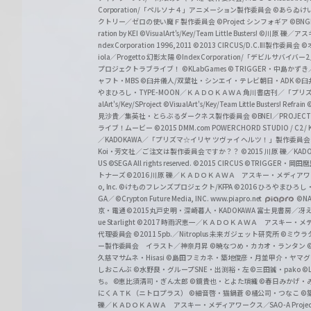
a
Corporation/「ペルソナ４」アニメーション製作委員会
©あらゐけ
クトリー／ゼロの使い魔Ｆ製作委員会
©Project シンフォギア
©BNG
r
ration by KEI
©VisualArt's/Key/Team Little Busters!
©川原 礫／アスキ
z
ndex Corporation 1996,2011
©2013 CIRCUS/D.C.III製作委員会
©
iola／Progetto 幻影太陽
©Index Corporation/「デビルサバ
プロジェクトラブライブ！
©KLabGames
© TRIGGER・中島か
ャフト・MBS
©臼井儀人/双葉社・シンエイ・テレビ朝日・ADK
©臼
やまひろし・TYPE-MOON／ＫＡＤＯＫＡＷＡ 角川書店刊／「プ
alArt's/Key/SProject
©VisualArt's/Key/Team Little Busters! Refrain
見沙貴／集英社・とらぶるダークネス製作委員会
©BNEI／PROJECT 
ライブ！ムービー
©2015 DMM.com POWERCHORD STUDIO / C2 / KA
／KADOKAWA／「プリズマ☆イリヤ ツヴァイ ヘルツ！」製作委員
Koi・芳文社／ご注文は製作委員会ですか？？
©2015 川原 礫／KA
US ©SEGA All rights reserved.
©2015 CIRCUS
©TRIGGER・岡
トナーズ
©2016 川原 礫／ＫＡＤＯＫＡＷＡ アスキー・メディアワークス刊
o, Inc. ©けものフレンズプロジェクト/KFPA
©2016 ひろやまひろし
GA／ ©Crypton Future Media, INC. www.piapro.net
©NA
京・電通
©2015丸戸史明・深崎暮人・KADOKAWA 富士見書房／
ue Starlight
©2017 時雨沢恵一／ＫＡＤＯＫＡＷＡ アスキー・メディアワー
代理委員会
©2011 5pb.／Nitroplus 未来ガジェット研究所
©ミウラ
ー製作委員会 イラスト／神奈月昇
©暁なつめ・カカオ・ランタン
久慈マサムネ・Hisasi
©島田フミカネ・築地俊彦・月並甲介・ヤマ
しおこんぶ
©水野良・グループSNE・出渕裕・左
©三田誠・pako
©
ち。
©恵比須清司・ぎん太郎
©鏡貴也・とよた瑣織
©春日みかげ・
にくＡＴＫ（ニトロプラス）
©細音啓・猫鍋蒼
©橘公司・つなこ
©
礫／ＫＡＤＯＫＡＷＡ アスキー・メディアワークス／SAO-A Projec