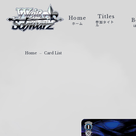
ヴ
ァ
Titles
Home
B
参加タイト
ホーム
イ
ル
ス
シ
ュ
Home
Card List
ヴ
ァ
ル
ツ
｜
W
e
i
ß
S