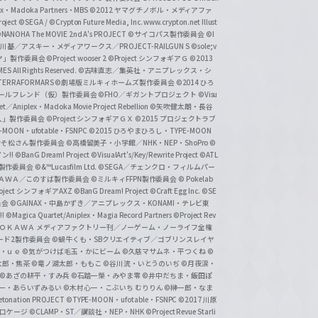
lex・Madoka Partners・MBS
©2012 ヤマグチノボル・メディアファ
ject
©SEGA / ©Crypton Future Media, Inc. www.crypton.net Illust
NANOHA The MOVIE 2nd A's PROJECT
©サイコパス製作委員会
©I
基／アスキー・メディアワークス／PROJECT-RAILGUN S
©sole;v
リヤ」製作委員会
©Project wooser 2
©Project シンフォギアＧ
©2013
 All Rights Reserved.
©古味直志／集英社・アニプレックス・シ
ERRAFORMARS
©劇場版ミルキィホームズ製作委員会
©2014 ひろ
nc. /ガールフレンド（仮）製作委員会
©FHO／ギガントプロジェクト
©Visu
et／Aniplex・Madoka Movie Project Rebellion
©矢吹健太朗・長谷
人」製作委員会
©Project シンフォギアＧＸ
©2015 プロジェクトラブ
-MOON・ufotable・FSNPC
©2015 ひろやまひろし・TYPE-MOON
おそ松さん製作委員会
©高橋留美子・小学館／NHK・NEP・ShoPro
©
ン!!
©BanG Dream! Project
©VisualArt's/Key/Rewrite Project
©ATL
活製作委員会
©&™Lucasfilm Ltd.
©SEGA／チェンクロ・フィルムパー
ＡＤＯＫＡＷＡ／このすば製作委員会
©ミルキィFFPN製作委員会
© Pokelab
roject シンフォギアAXZ
©BanG Dream! Project
©Craft Egg Inc.
©SE
員会
©GAINAX・中島かずき／アニプレックス・KONAMI・テレビ東
!
©Magica Quartet/Aniplex・Magia Record Partners
©Project Rev
ＡＤＯＫＡＷＡ メディアファクトリー刊／ノーゲーム・ノーライフ全権
ード2製作委員会
©蝸牛くも・SBクリエイティブ／ゴブリンスレイヤ
・ｕｅ ©気がつけば毛玉・かにビーム
©久慈マサムネ・平つくね
©
太郎・焦茶
©竜ノ湖太郎・ももこ
©谷川流・いとうのいぢ
©月夜涙・
©あざの耕平・すみ兵 ©石踏一榮・みやま零
©井中だちま・飯田ぽ
一・あらいずみるい
©木村心一・こぶいち むりりん
©榊一郎・なま
tonation PROJECT
©TYPE-MOON・ufotable・FSNPC
©2017 川原
溝口ケージ
©CLAMP・ST／講談社・NEP・NHK
©Project Revue Starli