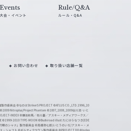
Events
Rule/Q&A
大会・イベント
ルール・Q&A
お問い合わせ
取り扱い店舗一覧
い魔製作委員会
©なのはStrikerS PROJECT
©ATLUS CO.,LTD.1996,20
©2009 Nitroplus/Project Phantom
©2007,2008,2009谷川流･いと
CT-INDEX
©鎌池和馬／冬川基／アスキー・メディアワークス／
京
©1999-2010 TYPE-MOON
©Bushiroad illust:たにはらなつき(EDE
『灼眼のシャナ』製作委員会
©高橋弥七郎/いとうのいぢ/アスキー・メ
クス・シャフト
©ギルティクラウン製作委員会
©PROJECT DD ©Index