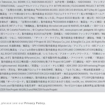
Television, Inc.
©DMM / C2 / KADOKAWA
©2017 丸戸史明・深崎暮人・KADOKAWA ファン
INTERNATIONAL・acus/アサルトリリィプロジェクト
©TYPE-MOON / FGO6 ANIME PROJECT
©TYPE
社／「五等分の花嫁」製作委員会 ®KODANSHA
©2001-2020 CIRCUS
©VISUAL ARTS/Key
© Cygame
／集英社・かぐや様は告らせたい製作委員会
©2020 プロジェクトラブライブ！虹ヶ咲学園スクール
asm製作委員会
©VISUAL ARTS/Key/「神様になった日」Project
©2020 東出祐一郎・橘公司・NOCO
春場ねぎ・講談社／「五等分の花嫁∬」製作委員会 ®KODANSHA
©葦原大介／集英社・テレビ朝日・
な孫の手/MFブックス/「無職転生」製作委員会
©irodori ent post
© MARVEL
©大森藤ノ・SBクリエ
EGA / © Colorful Palette Inc. / © Crypton Future Media, INC. www.piapro.net
All rights
東京リベンジャーズ」製作委員会
©2019 丸戸史明・深崎暮人・KADOKAWA ファンタジア文庫刊
9 橘公司・つなこ／KADOKAWA／「デート・ア・ライブⅢ」製作委員会
©春場ねぎ・講談社／映画「五等
2020 川原 礫/KADOKAWA/SAO-P Project
© 2017 Manjuu Co.,Ltd. & YongShi Co.,Ltd. All Rights R
eserved.
©遠藤達哉／集英社・SPY×FAMILY製作委員会
©Spider Lily／アニプレックス・ABCアニ
UNICATIONS/集英社・ジョジョの奇妙な冒険SC製作委員会
©LUCKY LAND COMMUNICATIONS
ALL RIGHTS RESERVED.
©高橋弥七郎／いとうのいぢ／アスキー･メディアワークス／『灼眼のシャ
【推しの子】製作委員会
©Pyramid,Inc.／成子坂製作所
©山田鐘人・アベツカサ／小学館／「葬送の
」製作委員会
©2022 鴨志田 一/KADOKAWA/青ブタ Project ©CLAMP・ST/講談社・NEP・NHK
© NEXO
rights reserved.
©臼井儀人／双葉社・シンエイ・テレビ朝日・ADK 1993-2024 ©Frontwing/Projec
©あfろ・芳文社／野外活動プロジェクト
©和月伸宏／集英社・「るろうに剣心 －明治剣客浪漫譚－
」製作委員会
©KADOKAWA CORPORATION 2024
©長月達平・株式会社KADOKAWA刊／Re:ゼロか
・講談社／「甘神さんちの縁結び」製作委員会
©真島ヒロ・上田敦夫・講談社／FT100YQ製作委員
／劇場版「オーバーロード」聖王国編製作委員会
© 2023 あおぎり高校 / viviON, inc.
©NANOHA 20th 
k you!! 製作委員会
©長月達平・株式会社KADOKAWA刊／Re:ゼロから始める異世界生活3製作
ZER Film Projekt
©GIRLS und PANZER Finale Projekt
s, please see our
Privacy Policy
.