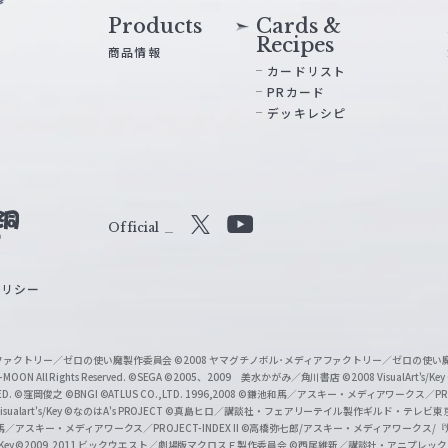
Products
Cards &
Recipes
商品情報
カードリスト
PRカード
デッキレシピ
Official
X
Y
o
ポリシー
u
T
u
ィアファクトリー／ゼロの使い魔製作委員会
©2008 ヤマグチノボル･メディアファクトリー／ゼロの使
b
MOON All Rights Reserved.
©SEGA
©2005、2009 美水かがみ／角川書店
©2008 VisualArt's/Key
ED.
©窪岡俊之
©BNGI
©ATLUS CO.,LTD. 1996,2008
©鎌池和馬／アスキー・メディアワークス／PROJE
e
sualart's/Key
©なのはA's PROJECT
©真島ヒロ／講談社・フェアリーテイル製作ギルド・テレビ東
／アスキー・メディアワークス／PROJECT-INDEX II
©高橋弥七郎/アスキー・メディアワークス/
O
/Key
©2009,2011 ビックウエスト／劇場版マクロスＦ製作委員会
©西尾維新／講談社・アニプレッ