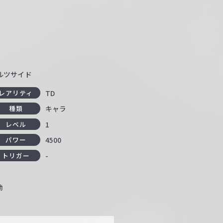
ァルツサイド
TD
レアリティ
キャラ
種類
1
レベル
4500
パワー
-
トリガー
動