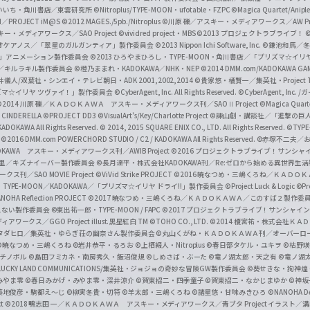
f
いいち・角川書店／東雲研究所
©Nitroplus/TYPE-MOON・ufotable・FZPC
©Magica Quartet/Anip
I／PROJECT iM@S
©2012 MAGES./5pb./Nitroplus
©川原 礫／アスキー・メディアワークス／AW Pro
f
ー・メディアワークス／SAO Project
©vividred project・MBS ©2013 プロジェクトラブライブ！
©
i
オケアノス／「翠星のガルガンティア」製作委員会
©2013 Nippon Ichi Software, Inc.
©鎌池和馬／冬川
イバー2」アニメーション製作委員会
©2013 ひろやまひろし・TYPE-MOON・角川書店／「プリズマ☆イ
c
ずき／キルラキル製作委員会
©橙乃ままれ・KADOKAWA／NHK・NEP
©2014 DMM.com/KADOKAWA GAMES
井儀人/双葉社・シンエイ・テレビ朝日・ADK 2001,2002,2014
©貴家悠・橘賢一／集英社・Project T
i
リズマ☆イリヤ ツヴァイ！」製作委員会
©CyberAgent, Inc. All Rights Reserved.
©CyberAgent, I
a
©2014 川原 礫／ＫＡＤＯＫＡＷＡ アスキー・メディアワークス刊／SAOⅡ Project
©Magica Quart
CINDERELLA ©PROJECT DD3
©VisualArt's/Key/Charlotte Project
©諫山創・講談社／「進撃の巨
l
DOKAWA All Rights Reserved.
© 2014, 2015 SQUARE ENIX CO., LTD. All Rights Reserved.
©TYPE
会
©2016 DMM.com POWERCHORD STUDIO / C2 / KADOKAWA All Rights Reserved.
©赤塚不二夫／
C
DOKAWA アスキー・メディアワークス刊／AWIB Project
©2016 プロジェクトラブライブ！サンシャイ
h
田麿里／キズナイーバー製作委員会
©長月達平・株式会社KADOKAWA刊／Re:ゼロから始める異世界生
／SAO MOVIE Project
©ViVid Strike PROJECT ©2016 暁なつめ・三嶋くろね／Ｋ
a
・TYPE-MOON／KADOKAWA／「プリズマ☆イリヤ ドライ!!」製作委員会
©Project Luck & Logic
©P
NOHA Reflection PROJECT
©2017 暁なつめ・三嶋くろね／ＫＡＤＯＫＡＷＡ／このすば２製作委
n
冴えない製作委員会
©東出祐一郎・TYPE-MOON / FAPC
©2017 プロジェクトラブライブ！サンシャイン!
n
クス／GGO Project illust.黒星紅白
TM ©TOHO CO., LTD.
©2014 榎宮祐・株式会社Ｋ
タダヒロ／集英社・ゆらぎ荘の幽奈さん製作委員会
©丸山くがね・ＫＡＤＯＫＡＷＡ刊／オーバーロ
e
©暁なつめ・三嶋くろね
©岩井恭平・るろお
©上栖綴人・Nitroplus
©春日部タケル・ユキヲ
©枯野瑛
グチノボル
©島田フミカネ・南房秀久・飯沼俊規
©しめさば・ぶーた
©竜ノ湖太郎・天之有
©竜ノ湖
l
LUCKY LAND COMMUNICATIONS/集英社・ジョジョの奇妙な冒険GW製作委員会
©葵せきな・狗神煌
みやま零 ©春日みかげ・みやま零・深井涼介
©賀東招二・四季童子
©賀東招二・なかじまゆか
©神坂
築地俊彦・駒都え～じ
©柳実冬貴・切符
©羊太郎・三嶋くろね
©諸星悠・甘味みきひろ
©NANOHA De
t
©2018 鴨志田 一／ＫＡＤＯＫＡＷＡ アスキー・メディアワークス／青ブタ Project イラスト／