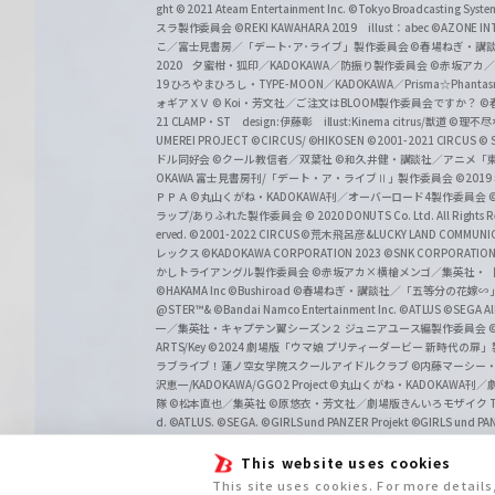
ght
© 2021 Ateam Entertainment Inc.
©Tokyo Broadcasting System 
スラ製作委員会 ©REKI KAWAHARA 2019 illust：abec
©AZONE 
こ／富士見書房／「デート･ア･ライブ」製作委員会
©春場ねぎ・講談
2020 夕蜜柑・狐印／KADOKAWA／防振り製作委員会
©赤坂アカ
19 ひろやまひろし・TYPE-MOON／KADOKAWA／Prisma☆Phant
ォギアＸＶ
© Koi・芳文社／ご注文はBLOOM製作委員会ですか？
©
21 CLAMP・ST design:伊藤彰 illust:Kinema citrus/獣道
©理不尽
UMEREI PROJECT
©CIRCUS/ ©HIKOSEN
©2001-2021 CIRCUS
© S
ドル同好会
©クール教信者／双葉社
©和久井健・講談社／アニメ「
OKAWA 富士見書房刊/「デート・ア・ライブⅡ」製作委員会
©201
ＰＰＡ ©丸山くがね・KADOKAWA刊／オーバーロード4製作委員会
©
ラップ/ありふれた製作委員会
© 2020 DONUTS Co. Ltd. All Rights R
erved.
©2001-2022 CIRCUS
©荒木飛呂彦&LUCKY LAND COMM
レックス
©KADOKAWA CORPORATION 2023
©SNK CORPORATION 
かしトライアングル製作委員会
©赤坂アカ×横槍メンゴ／集英社・
©HAKAMA Inc
©Bushiroad
©春場ねぎ・講談社／「五等分の花嫁∽
@STER™& ©Bandai Namco Entertainment Inc.
©ATLUS ©SEGA All 
一／集英社・キャプテン翼シーズン２ ジュニアユース編製作委員会
ARTS/Key
©2024 劇場版「ウマ娘 プリティーダービー 新時代の扉
ラブライブ！蓮ノ空女学院スクールアイドルクラブ
©内藤マーシー
沢恵一/KADOKAWA/GGO2 Project
©丸山くがね・KADOKAWA刊
隊 ©松本直也／集英社
©原悠衣・芳文社／劇場版きんいろモザイク Than
d.
©ATLUS. ©SEGA.
©GIRLS und PANZER Projekt
©GIRLS und PAN
This website uses cookies
This site uses cookies. For more detail