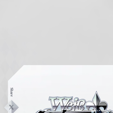
Share
ヴ
ァ
イ
X