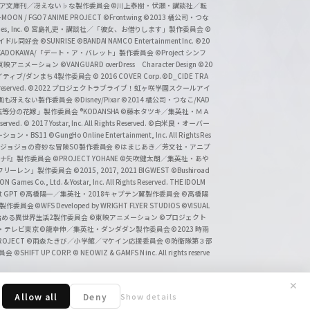
タジア文庫刊／冴えない♭な製作委員会
©川上泰樹・伏瀬・講談社／転
-MOON / FGO7 ANIME PROJECT
©Frontwing
©2013 橘公司・つな
s, Inc.
© 宮島礼吏・講談社／「彼女、お借りします」製作委員会
©
アイドル同好会
©SUNRISE ©BANDAI NAMCO Entertainment Inc.
©20
/KADOKAWA/「デート・ア・バレット」製作委員会
©Project シンフ
東映アニメーション
©VANGUARD overDress Character Design ©20
イティブ/ダンまち4製作委員会
© 2016 COVER Corp.
©D_CIDE TRA
 reserved.
©2022 プロジェクトラブライブ！虹ヶ咲学園スクールアイ
／映画も冴えない製作委員会
©Disney/Pixar
©2014 橘公司・つなこ/KAD
分の花嫁」製作委員会 ®KODANSHA
©藤本タツキ／集英社・ＭＡ
eserved.
© 2017 Yostar, Inc. All Rights Reserved.
©白米良・オーバー
メーション・BS11
©GungHo Online Entertainment, Inc. All Rights Res
/集英社・ジョジョの奇妙な冒険SO製作委員会
©はまじあき／芳文社・アニプ
ナF』製作委員会
©PROJECT YOHANE
©矢吹健太朗／集英社・あや
フリーレン」製作委員会
©2015, 2017, 2021 BIGWEST
©Bushiroad
N Games Co., Ltd. & Yostar, Inc. All Rights Reserved. THE IDOLM
t GPT
©高橋陽一／集英社・2018キャプテン翼製作委員会
©高橋陽
」製作委員会
©WFS Developed by WRIGHT FLYER STUDIOS
©VISUAL
ら始める異世界生活2製作委員会
©東映アニメーション
©プロジェクト
会・テレビ東京
©龍幸伸／集英社・ダンダダン製作委員会
©2023 時雨
PROJECT
©雨森たきび／小学館／マケイン応援委員会
©防衛隊第３部
委員会
©SHIFT UP CORP.
© NEOWIZ & GAMFS N inc. All rights reserve
✕
Allow all
Deny
Show details