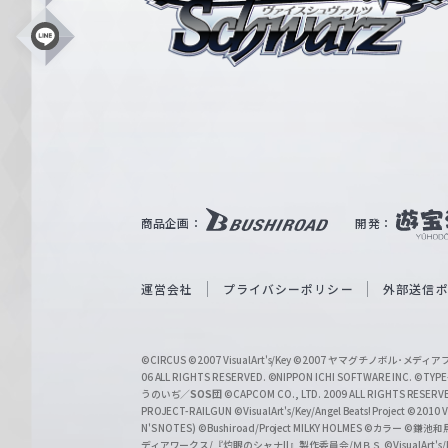
ス
シ
L
i
ュ
n
e
ヴ
ァ
ル
ツ
｜
商品企画：
開発：
W
e
i
運営会社
プライバシーポリシー
外部送信
ß
S
©CIRCUS
©2007 VisualArt's/Key
©2007 ヤマグチノボル･メデ
c
06 ALL RIGHTS RESERVED.
©NIPPON ICHI SOFTWARE INC. ©TYPE-
うのいぢ／
SOS団
©CAPCOM CO., LTD. 2009 ALL RIGHTS RESERV
h
PROJECT-RAILGUN
©VisualArt's/Key/Angel Beats! Project
©2010 Vi
w
N'S NOTES)
©Bushiroad/Project MILKY HOLMES
©カラー
©鎌池和馬
ディアワークス/『灼眼のシャナII』製作委員会/ＭＢＳ
©VisualArt's