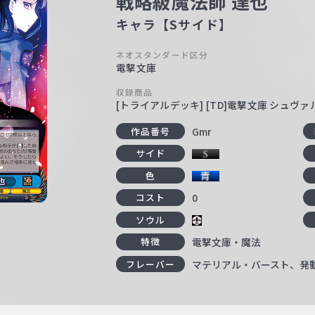
戦略級魔法師 達也
キャラ【Sサイド】
ネオスタンダード区分
電撃文庫
収録商品
[トライアルデッキ] [TD]電撃文庫 シュヴ
Gmr
作品番号
サイド
色
0
コスト
ソウル
電撃文庫・魔法
特徴
マテリアル・バースト、発
フレーバー