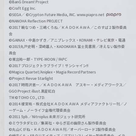
©BanG Dream! Project
©Craft Egg Inc.
©SEGA／ ©Crypton Future Media, INC. www.piapro.net
©NANOHA Reflection PROJECT
©2017 暁なつめ・三嶋くろね／ＫＡＤＯＫＡＷＡ／このすば２製作委員
会
©GAINAX・中島かずき／アニプレックス・KONAMI・テレビ東京・電通
©2015丸戸史明・深崎暮人・KADOKAWA 富士見書房／冴えない製作委
員会
©東出祐一郎・TYPE-MOON / FAPC
©2017 プロジェクトラブライブ！サンシャイン!!
©Magica Quartet/Aniplex・Magia Record Partners
©Project Revue Starlight
©2017 時雨沢恵一／ＫＡＤＯＫＡＷＡ アスキー・メディアワークス／
GGO Project illust.黒星紅白
TM ©TOHO CO., LTD.
©2014 榎宮祐・株式会社ＫＡＤＯＫＡＷＡ メディアファクトリー刊／ノ
ーゲーム・ノーライフ全権代理委員会
©2011 5pb.／Nitroplus 未来ガジェット研究所
©ミウラタダヒロ／集英社・ゆらぎ荘の幽奈さん製作委員会
©丸山くがね・ＫＡＤＯＫＡＷＡ刊／オーバーロード2製作委員会
©蝸牛くも・SBクリエイティブ／ゴブリンスレイヤー製作委員会 イラ