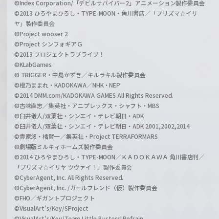
©Index Corporation/「デビルサバイバー2」アニメーション製作委員会
©2013 ひろやまひろし・TYPE-MOON・角川書店／「プリズマ☆イリ
ヤ」製作委員会
©Project wooser 2
©Project シンフォギアＧ
©2013 プロジェクトラブライブ！
©KLabGames
© TRIGGER・中島かずき／キルラキル製作委員会
©橙乃ままれ・KADOKAWA／NHK・NEP
©2014 DMM.com/KADOKAWA GAMES All Rights Reserved.
©古味直志／集英社・アニプレックス・シャフト・MBS
©臼井儀人/双葉社・シンエイ・テレビ朝日・ADK
©臼井儀人/双葉社・シンエイ・テレビ朝日・ADK 2001,2002,2014
©貴家悠・橘賢一／集英社・Project TERRAFORMARS
©劇場版ミルキィホームズ製作委員会
©2014 ひろやまひろし・TYPE-MOON／ＫＡＤＯＫＡＷＡ 角川書店刊／
「プリズマ☆イリヤ ツヴァイ！」製作委員会
©CyberAgent, Inc. All Rights Reserved.
©CyberAgent, Inc. /ガールフレンド（仮）製作委員会
©FHO／ギガントプロジェクト
©VisualArt's/Key/SProject
©VisualArt's/Key/Team Little Busters! Refrain