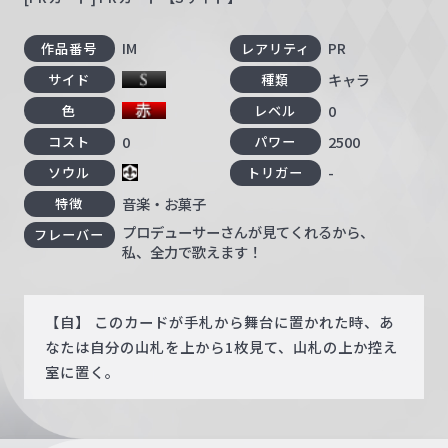
IM
PR
作品番号
レアリティ
キャラ
サイド
種類
0
色
レベル
0
2500
コスト
パワー
-
ソウル
トリガー
音楽・お菓子
特徴
プロデューサーさんが見てくれるから、
フレーバー
私、全力で歌えます！
【自】 このカードが手札から舞台に置かれた時、あ
なたは自分の山札を上から1枚見て、山札の上か控え
室に置く。