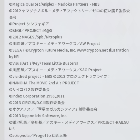
©Magica Quartet/Aniplex・Madoka Partners・MBS
©2012 ヤマグチノボル・メディアファクトリー／ゼロの使い魔Ｆ製作委
員会
©Project シンフォギア
©BNGI／PROJECT iM@S
©2012 MAGES./5pb./Nitroplus
©川原 礫／アスキー・メディアワークス／AW Project
©SEGA / ©Crypton Future Media, Inc. www.crypton.net Illustration
by KEI
©VisualArt's/Key/Team Little Busters!
©川原 礫／アスキー・メディアワークス／SAO Project
©vividred project・MBS ©2013 プロジェクトラブライブ！
©NANOHA The MOVIE 2nd A's PROJECT
©サイコパス製作委員会
©Index Corporation 1996,2011
©2013 CIRCUS/D.C.III製作委員会
©オケアノス／「翠星のガルガンティア」製作委員会
©2013 Nippon Ichi Software, Inc.
©鎌池和馬／冬川基／アスキー・メディアワークス／PROJECT-RAILGU
N S
©sole;viola／Progetto 幻影太陽