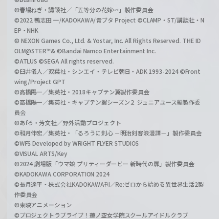
©春場ねぎ・講談社／「五等分の花嫁∽」製作委員会
©2022 鴨志田 一/KADOKAWA/青ブタ Project ©CLAMP・ST/講談社・N
EP・NHK
© NEXON Games Co., Ltd. & Yostar, Inc. All Rights Reserved. THE ID
OLM@STER™& ©Bandai Namco Entertainment Inc.
©ATLUS ©SEGA All rights reserved.
©臼井儀人／双葉社・シンエイ・テレビ朝日・ADK 1993-2024 ©Front
wing/Project GPT
©高橋陽一／集英社・2018キャプテン翼製作委員会
©高橋陽一／集英社・キャプテン翼シーズン２ ジュニアユース編製作委
員会
©あfろ・芳文社／野外活動プロジェクト
©和月伸宏／集英社・「るろうに剣心 －明治剣客浪漫譚－」製作委員会
©WFS Developed by WRIGHT FLYER STUDIOS
©VISUAL ARTS/Key
©2024 劇場版「ウマ娘 プリティーダービー 新時代の扉」製作委員会
©KADOKAWA CORPORATION 2024
©長月達平・株式会社KADOKAWA刊／Re:ゼロから始める異世界生活2製
作委員会
©東映アニメーション
©プロジェクトラブライブ！蓮ノ空女学院スクールアイドルクラブ