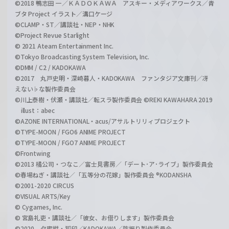
©2018 鴨志田 一／ＫＡＤＯＫＡＷＡ アスキー・メディアワークス／青
ブタ Project イラスト／溝口ケージ
©CLAMP・ST／講談社・NEP・NHK
©Project Revue Starlight
© 2021 Ateam Entertainment Inc.
©Tokyo Broadcasting System Television, Inc.
©DMM / C2 / KADOKAWA
©2017 丸戸史明・深崎暮人・KADOKAWA ファンタジア文庫刊／冴
えない♭な製作委員会
©川上泰樹・伏瀬・講談社／転スラ製作委員会 ©REKI KAWAHARA 2019
illust：abec
©AZONE INTERNATIONAL・acus/アサルトリリィプロジェクト
©TYPE-MOON / FGO6 ANIME PROJECT
©TYPE-MOON / FGO7 ANIME PROJECT
©Frontwing
©2013 橘公司・つなこ／富士見書房／「デート･ア･ライブ」製作委員会
©春場ねぎ・講談社／「五等分の花嫁」製作委員会 ®KODANSHA
©2001-2020 CIRCUS
©VISUAL ARTS/Key
© Cygames, Inc.
© 宮島礼吏・講談社／「彼女、お借りします」製作委員会
©2020 夕蜜柑・狐印／KADOKAWA／防振り製作委員会