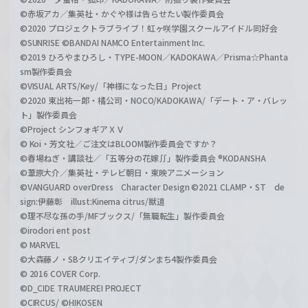
©赤坂アカ／集英社・かぐや様は告らせたい製作委員会
©2020 プロジェクトラブライブ！虹ヶ咲学園スクールアイドル同好会
©SUNRISE ©BANDAI NAMCO Entertainment Inc.
©2019 ひろやまひろし・TYPE-MOON／KADOKAWA／Prisma☆Phanta
sm製作委員会
©VISUAL ARTS/Key/「神様になった日」Project
©2020 東出祐一郎・橘公司・NOCO/KADOKAWA/「デート・ア・バレッ
ト」製作委員会
©Project シンフォギアＸＶ
© Koi・芳文社／ご注文はBLOOM製作委員会ですか？
©春場ねぎ・講談社／「五等分の花嫁∬」製作委員会 ®KODANSHA
©葦原大介／集英社・テレビ朝日・東映アニメーション
©VANGUARD overDress Character Design ©2021 CLAMP・ST de
sign:伊藤彰 illust:Kinema citrus/獣道
©理不尽な孫の手/MFブックス/「無職転生」製作委員会
©irodori ent post
© MARVEL
©大森藤ノ・SBクリエイティブ/ダンまち4製作委員会
© 2016 COVER Corp.
©D_CIDE TRAUMEREI PROJECT
©CIRCUS/ ©HIKOSEN