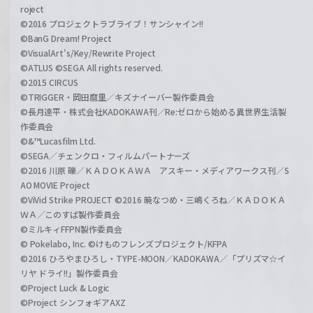
roject
©2016 プロジェクトラブライブ！サンシャイン!!
©BanG Dream! Project
©VisualArt's/Key/Rewrite Project
©ATLUS ©SEGA All rights reserved.
©2015 CIRCUS
©TRIGGER・岡田麿里／キズナイーバー製作委員会
©長月達平・株式会社KADOKAWA刊／Re:ゼロから始める異世界生活製
作委員会
©&™Lucasfilm Ltd.
©SEGA／チェンクロ・フィルムパートナーズ
©2016 川原 礫／ＫＡＤＯＫＡＷＡ アスキー・メディアワークス刊／S
AO MOVIE Project
©ViVid Strike PROJECT ©2016 暁なつめ・三嶋くろね／ＫＡＤＯＫＡ
ＷＡ／このすば製作委員会
©ミルキィFFPN製作委員会
© Pokelabo, Inc. ©けものフレンズプロジェクト/KFPA
©2016 ひろやまひろし・TYPE-MOON／KADOKAWA／「プリズマ☆イ
リヤ ドライ!!」製作委員会
©Project Luck & Logic
©Project シンフォギアAXZ