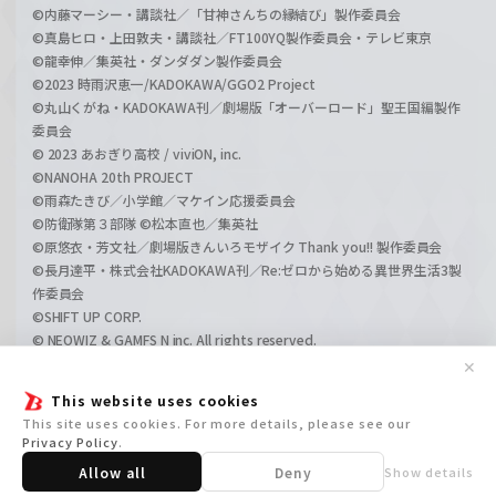
©内藤マーシー・講談社／「甘神さんちの縁結び」製作委員会
©真島ヒロ・上田敦夫・講談社／FT100YQ製作委員会・テレビ東京
©龍幸伸／集英社・ダンダダン製作委員会
©2023 時雨沢恵一/KADOKAWA/GGO2 Project
©丸山くがね・KADOKAWA刊／劇場版「オーバーロード」聖王国編製作
委員会
© 2023 あおぎり高校 / viviON, inc.
©NANOHA 20th PROJECT
©雨森たきび／小学館／マケイン応援委員会
©防衛隊第３部隊 ©松本直也／集英社
©原悠衣・芳文社／劇場版きんいろモザイク Thank you!! 製作委員会
©長月達平・株式会社KADOKAWA刊／Re:ゼロから始める異世界生活3製
作委員会
©SHIFT UP CORP.
© NEOWIZ & GAMFS N inc. All rights reserved.
©ATLUS. ©SEGA.
✕
©GIRLS und PANZER Projekt
This website uses cookies
©GIRLS und PANZER Film Projekt
This site uses cookies. For more details, please see our
©GIRLS und PANZER Finale Projekt
Privacy Policy
.
Allow all
Deny
Show details