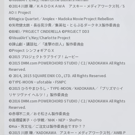
©2014 川原 礫／ＫＡＤＯＫＡＷＡ アスキー・メディアワークス刊／S
AOⅡ Project
©Magica Quartet／Aniplex・Madoka Movie Project Rebellion
©矢吹健太朗・長谷見沙貴／集英社・とらぶるダークネス製作委員会
©BNEI／PROJECT CINDERELLA ©PROJECT DD3
©VisualArt's/Key/Charlotte Project
©諫山創・講談社／「進撃の巨人」製作委員会
©Project シンフォギアＧＸ
©2015 プロジェクトラブライブ！ムービー
©2015 DMM.com POWERCHORD STUDIO / C2 / KADOKAWA All Rights
Reserved.
© 2014, 2015 SQUARE ENIX CO., LTD. All Rights Reserved.
©TYPE-MOON・ufotable・FSNPC
©2015 ひろやまひろし・TYPE-MOON／KADOKAWA／「プリズマ☆イ
リヤ ツヴァイ ヘルツ！」製作委員会
©2016 DMM.com POWERCHORD STUDIO / C2 / KADOKAWA All Rights
Reserved.
©赤塚不二夫／おそ松さん製作委員会
©高橋留美子・小学館／NHK・NEP・ShoPro
©Koi・芳文社／ご注文は製作委員会ですか？？
©2015 川原 礫／KADOKAWA アスキー・メディアワークス刊／AWIB P