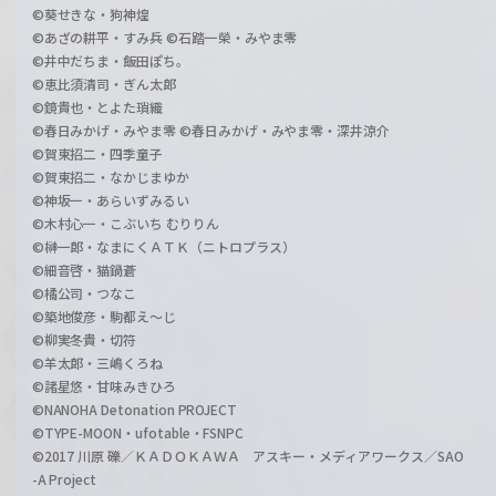
©葵せきな・狗神煌
©あざの耕平・すみ兵 ©石踏一榮・みやま零
©井中だちま・飯田ぽち。
©恵比須清司・ぎん太郎
©鏡貴也・とよた瑣織
©春日みかげ・みやま零 ©春日みかげ・みやま零・深井涼介
©賀東招二・四季童子
©賀東招二・なかじまゆか
©神坂一・あらいずみるい
©木村心一・こぶいち むりりん
©榊一郎・なまにくＡＴＫ（ニトロプラス）
©細音啓・猫鍋蒼
©橘公司・つなこ
©築地俊彦・駒都え～じ
©柳実冬貴・切符
©羊太郎・三嶋くろね
©諸星悠・甘味みきひろ
©NANOHA Detonation PROJECT
©TYPE-MOON・ufotable・FSNPC
©2017 川原 礫／ＫＡＤＯＫＡＷＡ アスキー・メディアワークス／SAO
-A Project