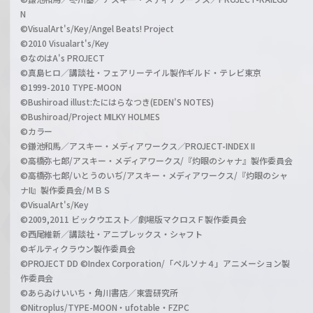
N
©VisualArt's/Key/Angel Beats! Project
©2010 Visualart's/Key
©なのはA's PROJECT
©真島ヒロ／講談社・フェアリーテイル製作ギルド・テレビ東京
©1999-2010 TYPE-MOON
©Bushiroad illust:たにはらなつき(EDEN'S NOTES)
©Bushiroad/Project MILKY HOLMES
©カラー
©鎌池和馬／アスキー・メディアワークス／PROJECT-INDEX II
©高橋弥七郎/アスキー・メディアワークス/『灼眼のシャナ』製作委員会
©高橋弥七郎/いとうのいぢ/アスキー・メディアワークス/『灼眼のシャ
ナII』製作委員会/ＭＢＳ
©VisualArt's/Key
©2009,2011 ビックウエスト／劇場版マクロスＦ製作委員会
©西尾維新／講談社・アニプレックス・シャフト
©ギルティクラウン製作委員会
©PROJECT DD ©Index Corporation/「ペルソナ４」アニメーション製
作委員会
©あらゐけいいち・角川書店／東雲研究所
©Nitroplus/TYPE-MOON・ufotable・FZPC