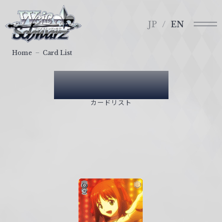
メ
ヴ
ニ
ァ
JP
EN
ュ
イ
ー
ス
Home
Card List
シ
ュ
Card List
ヴ
ァ
カードリスト
ル
ツ
｜
W
e
i
ß
S
c
h