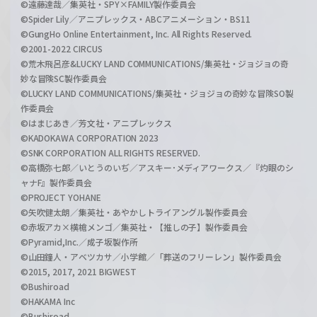
©遠藤達哉／集英社・SPY×FAMILY製作委員会
©Spider Lily／アニプレックス・ABCアニメーション・BS11
©GungHo Online Entertainment, Inc. All Rights Reserved.
©2001-2022 CIRCUS
©荒木飛呂彦&LUCKY LAND COMMUNICATIONS/集英社・ジョジョの奇
妙な冒険SC製作委員会
©LUCKY LAND COMMUNICATIONS/集英社・ジョジョの奇妙な冒険SO製
作委員会
©はまじあき／芳文社・アニプレックス
©KADOKAWA CORPORATION 2023
©SNK CORPORATION ALL RIGHTS RESERVED.
©高橋弥七郎／いとうのいぢ／アスキー･メディアワークス／『灼眼のシ
ャナF』製作委員会
©PROJECT YOHANE
©矢吹健太朗／集英社・あやかしトライアングル製作委員会
©赤坂アカ×横槍メンゴ／集英社・【推しの子】製作委員会
©Pyramid,Inc.／成子坂製作所
©山田鐘人・アベツカサ／小学館／「葬送のフリーレン」製作委員会
©2015, 2017, 2021 BIGWEST
©Bushiroad
©HAKAMA Inc
©Bushiroad