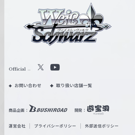
ヴ
ァ
イ
ス
シ
ュ
ヴ
ァ
ル
Official
X
Y
ツ
o
｜
お問い合わせ
取り扱い店舗一覧
u
W
T
e
u
i
b
商品企画：
開発：
ß
e
S
O
運営会社
プライバシーポリシー
外部送信ポリシー
c
f
h