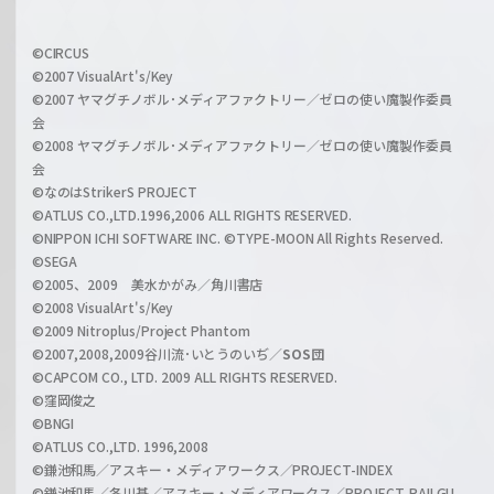
f
w
i
a
©CIRCUS
c
©2007 VisualArt's/Key
r
i
©2007 ヤマグチノボル･メディアファクトリー／ゼロの使い魔製作委員
z
会
a
©2008 ヤマグチノボル･メディアファクトリー／ゼロの使い魔製作委員
l
会
C
©なのはStrikerS PROJECT
h
©ATLUS CO.,LTD.1996,2006 ALL RIGHTS RESERVED.
a
©NIPPON ICHI SOFTWARE INC. ©TYPE-MOON All Rights Reserved.
n
©SEGA
©2005、2009 美水かがみ／角川書店
n
©2008 VisualArt's/Key
e
©2009 Nitroplus/Project Phantom
l
©2007,2008,2009谷川流･いとうのいぢ／
SOS団
©CAPCOM CO., LTD. 2009 ALL RIGHTS RESERVED.
©窪岡俊之
©BNGI
©ATLUS CO.,LTD. 1996,2008
©鎌池和馬／アスキー・メディアワークス／PROJECT-INDEX
©鎌池和馬／冬川基／アスキー・メディアワークス／PROJECT-RAILGU