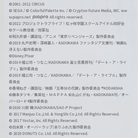
©2001-2021 CIRCUS
© SEGA / © Colorful Palette Inc. / © Crypton Future Media, INC. ww
w.piapro.net
All rights reserved.
©2022 プロジェクトラブライブ！虹ヶ咲学園スクールアイドル同好会
©クール教信者／双葉社
©和久井健・講談社／アニメ「東京リベンジャーズ」製作委員会
©2019 丸戸史明・深崎暮人・KADOKAWA ファンタジア文庫刊／映画も
冴えない製作委員会
©Disney/Pixar
©2014 橘公司・つなこ/KADOKAWA 富士見書房刊/「デート・ア・ライ
ブⅡ」製作委員会
©2019 橘公司・つなこ／KADOKAWA／「デート・ア・ライブⅢ」製作
委員会
©春場ねぎ・講談社／映画「五等分の花嫁」製作委員会 ®KODANSHA
©藤本タツキ／集英社・ＭＡＰＰＡ ©丸山くがね・KADOKAWA刊／オー
バーロード4製作委員会
©2020 川原 礫/KADOKAWA/SAO-P Project
© 2017 Manjuu Co.,Ltd. & YongShi Co.,Ltd. All Rights Reserved.
© 2017 Yostar, Inc. All Rights Reserved.
©白米良・オーバーラップ/ありふれた製作委員会
© 2020 DONUTS Co. Ltd. All Rights Reserved.