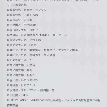
スト／神奈月昇
©暁なつめ・カカオ・ランタン
©暁なつめ・三嶋くろね
©岩井恭平・るろお
©上栖綴人・Nitroplus
©春日部タケル・ユキヲ
©枯野瑛・ｕｅ ©気がつけば毛玉・かにビーム
©久慈マサムネ・平つくね
©久慈マサムネ・Hisasi
©島田フミカネ・築地俊彦・月並甲介・ヤマグチノボル
©島田フミカネ・南房秀久・飯沼俊規
©しめさば・ぶーた
©竜ノ湖太郎・天之有
©竜ノ湖太郎・焦茶
©竜ノ湖太郎・ももこ
©谷川流・いとうのいぢ
©月夜涙・しおこんぶ
©水野良・グループSNE・出渕裕・左
©三田誠・pako
©LUCKY LAND COMMUNICATIONS/集英社・ジョジョの奇妙な冒険GW製
作委員会