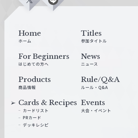
X
L
i
n
e
Home
Titles
ホーム
参加タイトル
For Beginners
News
はじめての方へ
ニュース
Products
Rule/Q&A
商品情報
ルール・Q&A
Cards & Recipes
Events
カードリスト
大会・イベント
PRカード
デッキレシピ