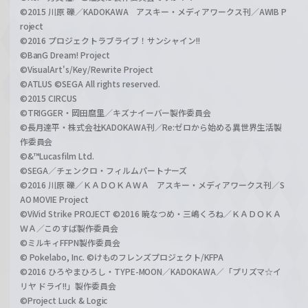
©2015 川原 礫／KADOKAWA アスキー・メディアワークス刊／AWIB P
roject
©2016 プロジェクトラブライブ！サンシャイン!!
©BanG Dream! Project
©VisualArt's/Key/Rewrite Project
©ATLUS ©SEGA All rights reserved.
©2015 CIRCUS
©TRIGGER・岡田麿里／キズナイーバー製作委員会
©長月達平・株式会社KADOKAWA刊／Re:ゼロから始める異世界生活製
作委員会
©&™Lucasfilm Ltd.
©SEGA／チェンクロ・フィルムパートナーズ
©2016 川原 礫／ＫＡＤＯＫＡＷＡ アスキー・メディアワークス刊／S
AO MOVIE Project
©ViVid Strike PROJECT ©2016 暁なつめ・三嶋くろね／ＫＡＤＯＫＡ
ＷＡ／このすば製作委員会
©ミルキィFFPN製作委員会
© Pokelabo, Inc. ©けものフレンズプロジェクト/KFPA
©2016 ひろやまひろし・TYPE-MOON／KADOKAWA／「プリズマ☆イ
リヤ ドライ!!」製作委員会
©Project Luck & Logic