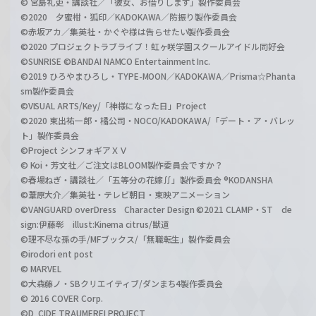
© 宮島礼吏・講談社／「彼女、お借りします」製作委員会
©2020 夕蜜柑・狐印／KADOKAWA／防振り製作委員会
©赤坂アカ／集英社・かぐや様は告らせたい製作委員会
©2020 プロジェクトラブライブ！虹ヶ咲学園スクールアイドル同好会
©SUNRISE ©BANDAI NAMCO Entertainment Inc.
©2019 ひろやまひろし・TYPE-MOON／KADOKAWA／Prisma☆Phanta
sm製作委員会
©VISUAL ARTS/Key/「神様になった日」Project
©2020 東出祐一郎・橘公司・NOCO/KADOKAWA/「デート・ア・バレッ
ト」製作委員会
©Project シンフォギアＸＶ
© Koi・芳文社／ご注文はBLOOM製作委員会ですか？
©春場ねぎ・講談社／「五等分の花嫁∬」製作委員会 ®KODANSHA
©葦原大介／集英社・テレビ朝日・東映アニメーション
©VANGUARD overDress Character Design ©2021 CLAMP・ST de
sign:伊藤彰 illust:Kinema citrus/獣道
©理不尽な孫の手/MFブックス/「無職転生」製作委員会
©irodori ent post
© MARVEL
©大森藤ノ・SBクリエイティブ/ダンまち4製作委員会
© 2016 COVER Corp.
©D_CIDE TRAUMEREI PROJECT