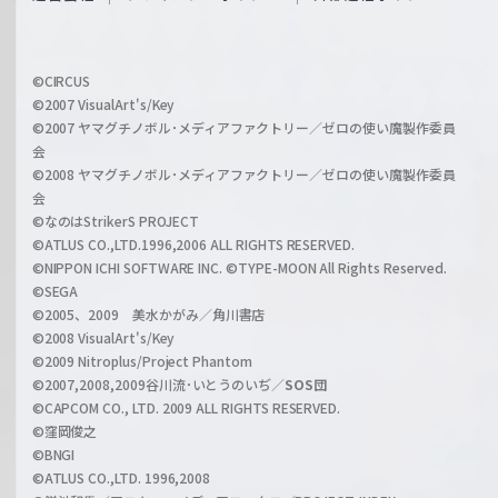
f
h
f
w
i
a
©CIRCUS
c
©2007 VisualArt's/Key
r
i
©2007 ヤマグチノボル･メディアファクトリー／ゼロの使い魔製作委員
z
会
a
©2008 ヤマグチノボル･メディアファクトリー／ゼロの使い魔製作委員
l
会
C
©なのはStrikerS PROJECT
h
©ATLUS CO.,LTD.1996,2006 ALL RIGHTS RESERVED.
a
©NIPPON ICHI SOFTWARE INC. ©TYPE-MOON All Rights Reserved.
n
©SEGA
©2005、2009 美水かがみ／角川書店
n
©2008 VisualArt's/Key
e
©2009 Nitroplus/Project Phantom
l
©2007,2008,2009谷川流･いとうのいぢ／
SOS団
©CAPCOM CO., LTD. 2009 ALL RIGHTS RESERVED.
©窪岡俊之
©BNGI
©ATLUS CO.,LTD. 1996,2008