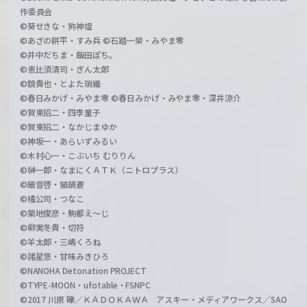
作委員会
©葵せきな・狗神煌
©あざの耕平・すみ兵 ©石踏一榮・みやま零
©井中だちま・飯田ぽち。
©恵比須清司・ぎん太郎
©鏡貴也・とよた瑣織
©春日みかげ・みやま零 ©春日みかげ・みやま零・深井涼介
©賀東招二・四季童子
©賀東招二・なかじまゆか
©神坂一・あらいずみるい
©木村心一・こぶいち むりりん
©榊一郎・なまにくＡＴＫ（ニトロプラス）
©細音啓・猫鍋蒼
©橘公司・つなこ
©築地俊彦・駒都え～じ
©柳実冬貴・切符
©羊太郎・三嶋くろね
©諸星悠・甘味みきひろ
©NANOHA Detonation PROJECT
©TYPE-MOON・ufotable・FSNPC
©2017 川原 礫／ＫＡＤＯＫＡＷＡ アスキー・メディアワークス／SAO