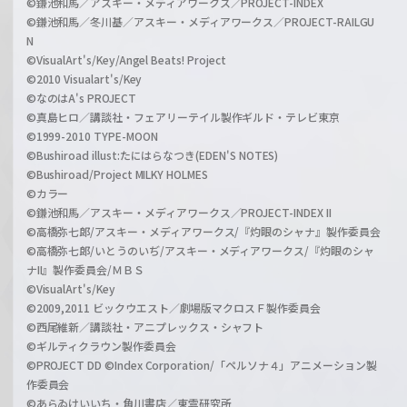
©鎌池和馬／アスキー・メディアワークス／PROJECT-INDEX
©鎌池和馬／冬川基／アスキー・メディアワークス／PROJECT-RAILGU
N
©VisualArt's/Key/Angel Beats! Project
©2010 Visualart's/Key
©なのはA's PROJECT
©真島ヒロ／講談社・フェアリーテイル製作ギルド・テレビ東京
©1999-2010 TYPE-MOON
©Bushiroad illust:たにはらなつき(EDEN'S NOTES)
©Bushiroad/Project MILKY HOLMES
©カラー
©鎌池和馬／アスキー・メディアワークス／PROJECT-INDEX II
©高橋弥七郎/アスキー・メディアワークス/『灼眼のシャナ』製作委員会
©高橋弥七郎/いとうのいぢ/アスキー・メディアワークス/『灼眼のシャ
ナII』製作委員会/ＭＢＳ
©VisualArt's/Key
©2009,2011 ビックウエスト／劇場版マクロスＦ製作委員会
©西尾維新／講談社・アニプレックス・シャフト
©ギルティクラウン製作委員会
©PROJECT DD ©Index Corporation/「ペルソナ４」アニメーション製
作委員会
©あらゐけいいち・角川書店／東雲研究所