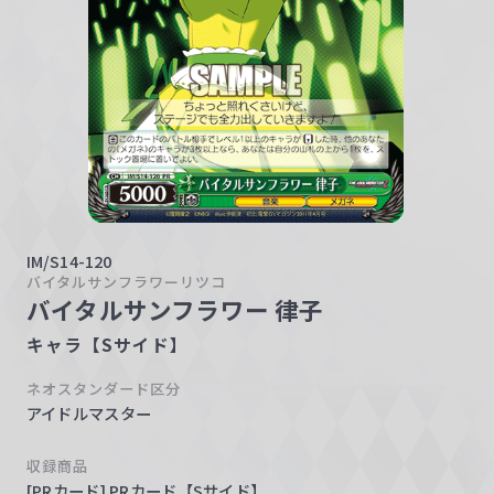
w
a
r
z
IM/S14-120
バイタルサンフラワーリツコ
バイタルサンフラワー 律子
キャラ【Sサイド】
ネオスタンダード区分
アイドルマスター
収録商品
[PRカード] PRカード【Sサイド】