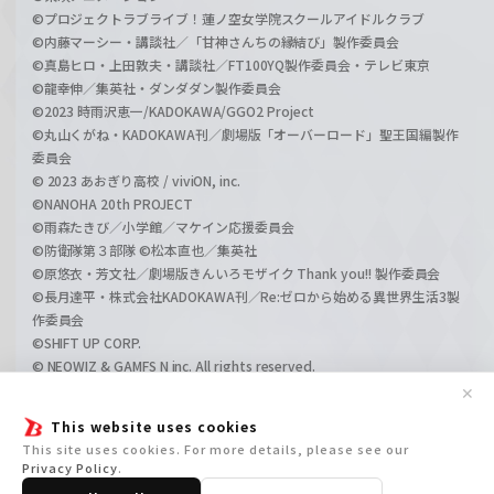
©プロジェクトラブライブ！蓮ノ空女学院スクールアイドルクラブ
©内藤マーシー・講談社／「甘神さんちの縁結び」製作委員会
©真島ヒロ・上田敦夫・講談社／FT100YQ製作委員会・テレビ東京
©龍幸伸／集英社・ダンダダン製作委員会
©2023 時雨沢恵一/KADOKAWA/GGO2 Project
©丸山くがね・KADOKAWA刊／劇場版「オーバーロード」聖王国編製作
委員会
© 2023 あおぎり高校 / viviON, inc.
©NANOHA 20th PROJECT
©雨森たきび／小学館／マケイン応援委員会
©防衛隊第３部隊 ©松本直也／集英社
©原悠衣・芳文社／劇場版きんいろモザイク Thank you!! 製作委員会
©長月達平・株式会社KADOKAWA刊／Re:ゼロから始める異世界生活3製
作委員会
©SHIFT UP CORP.
© NEOWIZ & GAMFS N inc. All rights reserved.
©ATLUS. ©SEGA.
✕
©GIRLS und PANZER Projekt
This website uses cookies
©GIRLS und PANZER Film Projekt
This site uses cookies. For more details, please see our
©GIRLS und PANZER Finale Projekt
Privacy Policy
.