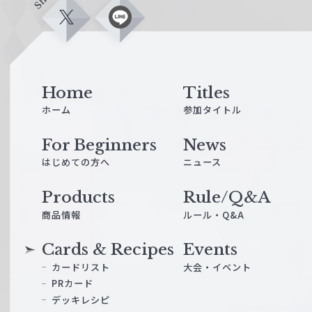
X
L
i
n
e
Home
Titles
ホーム
参加タイトル
For Beginners
News
はじめての方へ
ニュース
Products
Rule/Q&A
商品情報
ルール・Q&A
Cards & Recipes
Events
カードリスト
大会・イベント
PRカード
デッキレシピ