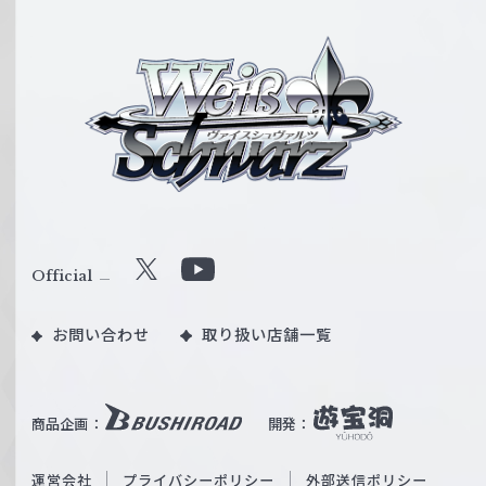
ヴ
ァ
イ
ス
シ
ュ
ヴ
ァ
ル
Official
X
Y
ツ
o
｜
お問い合わせ
取り扱い店舗一覧
u
W
T
e
u
i
b
商品企画：
開発：
ß
e
S
O
運営会社
プライバシーポリシー
外部送信ポリシー
c