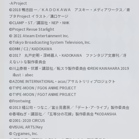
-A Project
©2018 鴨志田 一／ＫＡＤＯＫＡＷＡ アスキー・メディアワークス／青
ブタ Project イラスト／溝口ケージ
©CLAMP・ST／講談社・NEP・NHK
©Project Revue Starlight
© 2021 Ateam Entertainment Inc.
©Tokyo Broadcasting System Television, Inc.
©DMM / C2 / KADOKAWA
©2017 丸戸史明・深崎暮人・KADOKAWA ファンタジア文庫刊／冴
えない♭な製作委員会
©川上泰樹・伏瀬・講談社／転スラ製作委員会 ©REKI KAWAHARA 2019
illust：abec
©AZONE INTERNATIONAL・acus/アサルトリリィプロジェクト
©TYPE-MOON / FGO6 ANIME PROJECT
©TYPE-MOON / FGO7 ANIME PROJECT
©Frontwing
©2013 橘公司・つなこ／富士見書房／「デート･ア･ライブ」製作委員会
©春場ねぎ・講談社／「五等分の花嫁」製作委員会 ®KODANSHA
©2001-2020 CIRCUS
©VISUAL ARTS/Key
© Cygames, Inc.