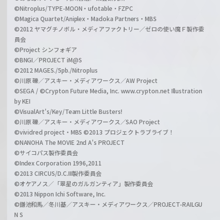
©Nitroplus/TYPE-MOON・ufotable・FZPC
©Magica Quartet/Aniplex・Madoka Partners・MBS
©2012 ヤマグチノボル・メディアファクトリー／ゼロの使い魔Ｆ製作委
員会
©Project シンフォギア
©BNGI／PROJECT iM@S
©2012 MAGES./5pb./Nitroplus
©川原 礫／アスキー・メディアワークス／AW Project
©SEGA / ©Crypton Future Media, Inc. www.crypton.net Illustration
by KEI
©VisualArt's/Key/Team Little Busters!
©川原 礫／アスキー・メディアワークス／SAO Project
©vividred project・MBS ©2013 プロジェクトラブライブ！
©NANOHA The MOVIE 2nd A's PROJECT
©サイコパス製作委員会
©Index Corporation 1996,2011
©2013 CIRCUS/D.C.III製作委員会
©オケアノス／「翠星のガルガンティア」製作委員会
©2013 Nippon Ichi Software, Inc.
©鎌池和馬／冬川基／アスキー・メディアワークス／PROJECT-RAILGU
N S