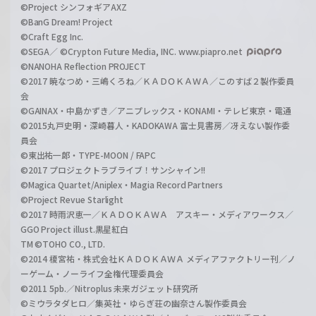
©Project シンフォギアAXZ
©BanG Dream! Project
©Craft Egg Inc.
©SEGA／ ©Crypton Future Media, INC. www.piapro.net
©NANOHA Reflection PROJECT
©2017 暁なつめ・三嶋くろね／ＫＡＤＯＫＡＷＡ／このすば２製作委員
会
©GAINAX・中島かずき／アニプレックス・KONAMI・テレビ東京・電通
©2015丸戸史明・深崎暮人・KADOKAWA 富士見書房／冴えない製作委
員会
©東出祐一郎・TYPE-MOON / FAPC
©2017 プロジェクトラブライブ！サンシャイン!!
©Magica Quartet/Aniplex・Magia Record Partners
©Project Revue Starlight
©2017 時雨沢恵一／ＫＡＤＯＫＡＷＡ アスキー・メディアワークス／
GGO Project illust.黒星紅白
TM ©TOHO CO., LTD.
©2014 榎宮祐・株式会社ＫＡＤＯＫＡＷＡ メディアファクトリー刊／ノ
ーゲーム・ノーライフ全権代理委員会
©2011 5pb.／Nitroplus 未来ガジェット研究所
©ミウラタダヒロ／集英社・ゆらぎ荘の幽奈さん製作委員会