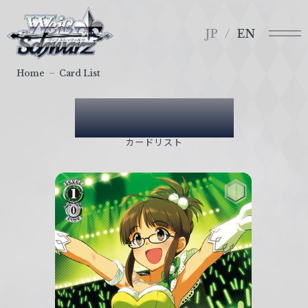
メ
ヴ
ニ
ァ
JP
EN
ュ
イ
ー
ス
Home
Card List
シ
ュ
Card List
ヴ
ァ
カードリスト
ル
ツ
｜
W
e
i
ß
S
c
h