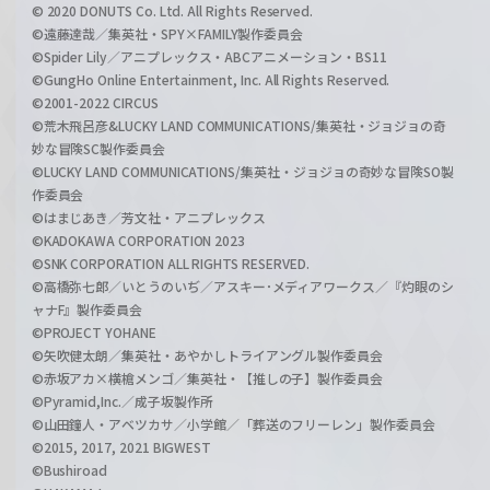
© 2020 DONUTS Co. Ltd. All Rights Reserved.
©遠藤達哉／集英社・SPY×FAMILY製作委員会
©Spider Lily／アニプレックス・ABCアニメーション・BS11
©GungHo Online Entertainment, Inc. All Rights Reserved.
©2001-2022 CIRCUS
©荒木飛呂彦&LUCKY LAND COMMUNICATIONS/集英社・ジョジョの奇
妙な冒険SC製作委員会
©LUCKY LAND COMMUNICATIONS/集英社・ジョジョの奇妙な冒険SO製
作委員会
©はまじあき／芳文社・アニプレックス
©KADOKAWA CORPORATION 2023
©SNK CORPORATION ALL RIGHTS RESERVED.
©高橋弥七郎／いとうのいぢ／アスキー･メディアワークス／『灼眼のシ
ャナF』製作委員会
©PROJECT YOHANE
©矢吹健太朗／集英社・あやかしトライアングル製作委員会
©赤坂アカ×横槍メンゴ／集英社・【推しの子】製作委員会
©Pyramid,Inc.／成子坂製作所
©山田鐘人・アベツカサ／小学館／「葬送のフリーレン」製作委員会
©2015, 2017, 2021 BIGWEST
©Bushiroad