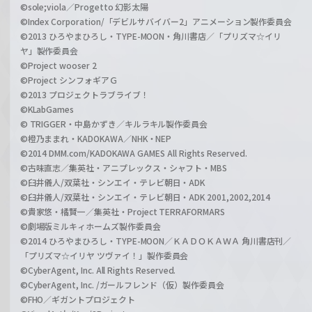
©sole;viola／Progetto 幻影太陽
©Index Corporation/「デビルサバイバー2」アニメーション製作委員会
©2013 ひろやまひろし・TYPE-MOON・角川書店／「プリズマ☆イリ
ヤ」製作委員会
©Project wooser 2
©Project シンフォギアＧ
©2013 プロジェクトラブライブ！
©KLabGames
© TRIGGER・中島かずき／キルラキル製作委員会
©橙乃ままれ・KADOKAWA／NHK・NEP
©2014 DMM.com/KADOKAWA GAMES All Rights Reserved.
©古味直志／集英社・アニプレックス・シャフト・MBS
©臼井儀人/双葉社・シンエイ・テレビ朝日・ADK
©臼井儀人/双葉社・シンエイ・テレビ朝日・ADK 2001,2002,2014
©貴家悠・橘賢一／集英社・Project TERRAFORMARS
©劇場版ミルキィホームズ製作委員会
©2014 ひろやまひろし・TYPE-MOON／ＫＡＤＯＫＡＷＡ 角川書店刊／
「プリズマ☆イリヤ ツヴァイ！」製作委員会
©CyberAgent, Inc. All Rights Reserved.
©CyberAgent, Inc. /ガールフレンド（仮）製作委員会
©FHO／ギガントプロジェクト