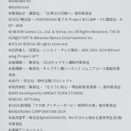
©HAKAMA Inc
©Bushiroad
©春場ねぎ・講談社／「五等分の花嫁∽」製作委員会
©2022 鴨志田 一/KADOKAWA/青ブタ Project ©CLAMP・ST/講談社・N
EP・NHK
© NEXON Games Co., Ltd. & Yostar, Inc. All Rights Reserved. THE ID
OLM@STER™& ©Bandai Namco Entertainment Inc.
©ATLUS ©SEGA All rights reserved.
©臼井儀人／双葉社・シンエイ・テレビ朝日・ADK 1993-2024 ©Front
wing/Project GPT
©高橋陽一／集英社・2018キャプテン翼製作委員会
©高橋陽一／集英社・キャプテン翼シーズン２ ジュニアユース編製作委
員会
©あfろ・芳文社／野外活動プロジェクト
©和月伸宏／集英社・「るろうに剣心 －明治剣客浪漫譚－」製作委員会
©WFS Developed by WRIGHT FLYER STUDIOS
©VISUAL ARTS/Key
©2024 劇場版「ウマ娘 プリティーダービー 新時代の扉」製作委員会
©KADOKAWA CORPORATION 2024
©長月達平・株式会社KADOKAWA刊／Re:ゼロから始める異世界生活2製
作委員会
©東映アニメーション