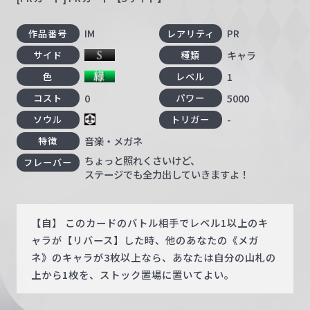
IM
PR
作品番号
レアリティ
キャラ
サイド
種類
1
色
レベル
0
5000
コスト
パワー
-
ソウル
トリガー
音楽・メガネ
特徴
ちょっと照れくさいけど、
フレーバー
ステージでも全力出していきますよ！
【自】 このカードのバトル相手でレベル1以上のキ
ャラが【リバース】した時、他のあなたの《メガ
ネ》のキャラが3枚以上なら、あなたは自分の山札の
上から1枚を、ストック置場に置いてよい。