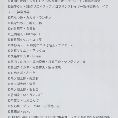
©丸山くがね・ＫＡＤＯＫＡＷＡ刊／オーバーロード2製作委員会
©蝸牛くも・SBクリエイティブ／ゴブリンスレイヤー製作委員会 イラ
スト／神奈月昇
©暁なつめ・カカオ・ランタン
©暁なつめ・三嶋くろね
©岩井恭平・るろお
©上栖綴人・Nitroplus
©春日部タケル・ユキヲ
©枯野瑛・ｕｅ ©気がつけば毛玉・かにビーム
©久慈マサムネ・平つくね
©久慈マサムネ・Hisasi
©島田フミカネ・築地俊彦・月並甲介・ヤマグチノボル
©島田フミカネ・南房秀久・飯沼俊規
©しめさば・ぶーた
©竜ノ湖太郎・天之有
©竜ノ湖太郎・焦茶
©竜ノ湖太郎・ももこ
©谷川流・いとうのいぢ
©月夜涙・しおこんぶ
©水野良・グループSNE・出渕裕・左
©三田誠・pako
©LUCKY LAND COMMUNICATIONS/集英社・ジョジョの奇妙な冒険GW製