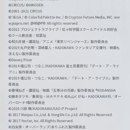
©CIRCUS/ ©HIKOSEN
©2001-2021 CIRCUS
© SEGA / © Colorful Palette Inc. / © Crypton Future Media, INC. ww
w.piapro.net
All rights reserved.
©2022 プロジェクトラブライブ！虹ヶ咲学園スクールアイドル同好会
©クール教信者／双葉社
©和久井健・講談社／アニメ「東京リベンジャーズ」製作委員会
©2019 丸戸史明・深崎暮人・KADOKAWA ファンタジア文庫刊／映画も
冴えない製作委員会
©Disney/Pixar
©2014 橘公司・つなこ/KADOKAWA 富士見書房刊/「デート・ア・ライ
ブⅡ」製作委員会
©2019 橘公司・つなこ／KADOKAWA／「デート・ア・ライブⅢ」製作
委員会
©春場ねぎ・講談社／映画「五等分の花嫁」製作委員会 ®KODANSHA
©藤本タツキ／集英社・ＭＡＰＰＡ ©丸山くがね・KADOKAWA刊／オー
バーロード4製作委員会
©2020 川原 礫/KADOKAWA/SAO-P Project
© 2017 Manjuu Co.,Ltd. & YongShi Co.,Ltd. All Rights Reserved.
© 2017 Yostar, Inc. All Rights Reserved.
©白米良・オーバーラップ/ありふれた製作委員会