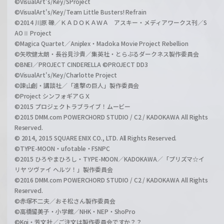
©VisualArt's/Key/SProject
©VisualArt's/Key/Team Little Busters! Refrain
©2014 川原 礫／ＫＡＤＯＫＡＷＡ アスキー・メディアワークス刊／S
AOⅡ Project
©Magica Quartet／Aniplex・Madoka Movie Project Rebellion
©矢吹健太朗・長谷見沙貴／集英社・とらぶるダークネス製作委員会
©BNEI／PROJECT CINDERELLA ©PROJECT DD3
©VisualArt's/Key/Charlotte Project
©諫山創・講談社／「進撃の巨人」製作委員会
©Project シンフォギアＧＸ
©2015 プロジェクトラブライブ！ムービー
©2015 DMM.com POWERCHORD STUDIO / C2 / KADOKAWA All Rights
Reserved.
© 2014, 2015 SQUARE ENIX CO., LTD. All Rights Reserved.
©TYPE-MOON・ufotable・FSNPC
©2015 ひろやまひろし・TYPE-MOON／KADOKAWA／「プリズマ☆イ
リヤ ツヴァイ ヘルツ！」製作委員会
©2016 DMM.com POWERCHORD STUDIO / C2 / KADOKAWA All Rights
Reserved.
©赤塚不二夫／おそ松さん製作委員会
©高橋留美子・小学館／NHK・NEP・ShoPro
©Koi・芳文社／ご注文は製作委員会ですか？？