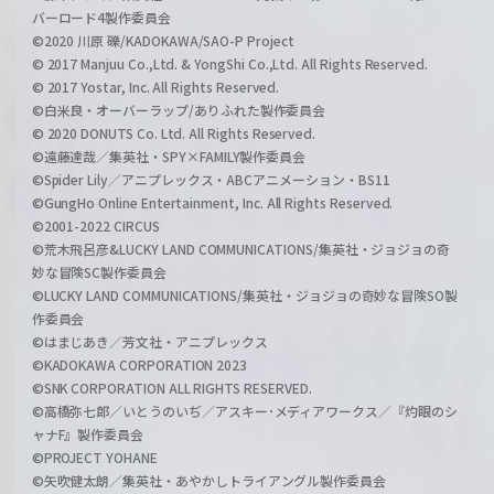
バーロード4製作委員会
©2020 川原 礫/KADOKAWA/SAO-P Project
© 2017 Manjuu Co.,Ltd. & YongShi Co.,Ltd. All Rights Reserved.
© 2017 Yostar, Inc. All Rights Reserved.
©白米良・オーバーラップ/ありふれた製作委員会
© 2020 DONUTS Co. Ltd. All Rights Reserved.
©遠藤達哉／集英社・SPY×FAMILY製作委員会
©Spider Lily／アニプレックス・ABCアニメーション・BS11
©GungHo Online Entertainment, Inc. All Rights Reserved.
©2001-2022 CIRCUS
©荒木飛呂彦&LUCKY LAND COMMUNICATIONS/集英社・ジョジョの奇
妙な冒険SC製作委員会
©LUCKY LAND COMMUNICATIONS/集英社・ジョジョの奇妙な冒険SO製
作委員会
©はまじあき／芳文社・アニプレックス
©KADOKAWA CORPORATION 2023
©SNK CORPORATION ALL RIGHTS RESERVED.
©高橋弥七郎／いとうのいぢ／アスキー･メディアワークス／『灼眼のシ
ャナF』製作委員会
©PROJECT YOHANE
©矢吹健太朗／集英社・あやかしトライアングル製作委員会