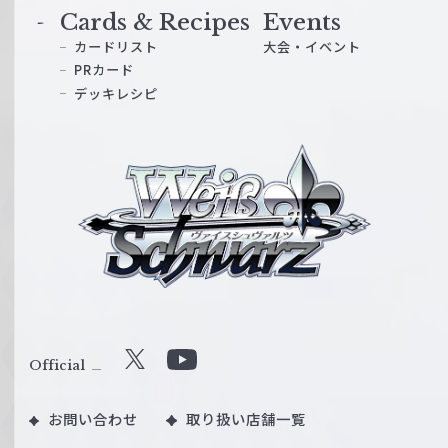
Cards & Recipes
Events
カードリスト
大会・イベント
PRカード
デッキレシピ
ヴ
ァ
イ
ス
シ
ュ
ヴ
ァ
ル
Official
X
Y
ツ
o
｜
お問い合わせ
取り扱い店舗一覧
u
W
T