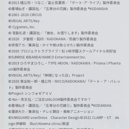
©2013 橘公司・つなこ／富士見書房／「デート･ア･ライブ」製作委員会
©春場ねぎ・講談社／「五等分の花嫁」製作委員会 ®KODANSHA
©2001-2020 CIRCUS
©VISUAL ARTS/Key
© Cygames, Inc.
© 宮島礼吏・講談社／「彼女、お借りします」製作委員会
©2020 夕蜜柑・狐印／KADOKAWA／防振り製作委員会
©赤坂アカ／集英社・かぐや様は告らせたい製作委員会
©2020 プロジェクトラブライブ！虹ヶ咲学園スクールアイドル同好会
©SUNRISE ©BANDAI NAMCO Entertainment Inc.
©2019 ひろやまひろし・TYPE-MOON／KADOKAWA／Prisma☆Phanta
sm製作委員会
©VISUAL ARTS/Key/「神様になった日」Project
©2020 東出祐一郎・橘公司・NOCO/KADOKAWA/「デート・ア・バレッ
ト」製作委員会
©Project シンフォギアＸＶ
© Koi・芳文社／ご注文はBLOOM製作委員会ですか？
©春場ねぎ・講談社／「五等分の花嫁∬」製作委員会 ®KODANSHA
©葦原大介／集英社・テレビ朝日・東映アニメーション
©VANGUARD overDress Character Design ©2021 CLAMP・ST de
sign:伊藤彰 illust:Kinema citrus/獣道