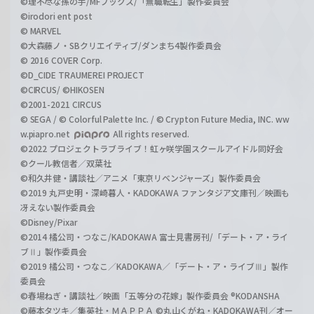
©理不尽な孫の手/MFブックス/「無職転生」製作委員会
©irodori ent post
© MARVEL
©大森藤ノ・SBクリエイティブ/ダンまち4製作委員会
© 2016 COVER Corp.
©D_CIDE TRAUMEREI PROJECT
©CIRCUS/ ©HIKOSEN
©2001-2021 CIRCUS
© SEGA / © Colorful Palette Inc. / © Crypton Future Media, INC. ww
w.piapro.net
All rights reserved.
©2022 プロジェクトラブライブ！虹ヶ咲学園スクールアイドル同好会
©クール教信者／双葉社
©和久井健・講談社／アニメ「東京リベンジャーズ」製作委員会
©2019 丸戸史明・深崎暮人・KADOKAWA ファンタジア文庫刊／映画も
冴えない製作委員会
©Disney/Pixar
©2014 橘公司・つなこ/KADOKAWA 富士見書房刊/「デート・ア・ライ
ブⅡ」製作委員会
©2019 橘公司・つなこ／KADOKAWA／「デート・ア・ライブⅢ」製作
委員会
©春場ねぎ・講談社／映画「五等分の花嫁」製作委員会 ®KODANSHA
©藤本タツキ／集英社・ＭＡＰＰＡ ©丸山くがね・KADOKAWA刊／オー