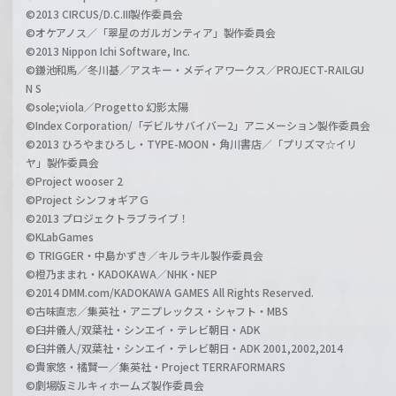
©2013 CIRCUS/D.C.III製作委員会
©オケアノス／「翠星のガルガンティア」製作委員会
©2013 Nippon Ichi Software, Inc.
©鎌池和馬／冬川基／アスキー・メディアワークス／PROJECT-RAILGU
N S
©sole;viola／Progetto 幻影太陽
©Index Corporation/「デビルサバイバー2」アニメーション製作委員会
©2013 ひろやまひろし・TYPE-MOON・角川書店／「プリズマ☆イリ
ヤ」製作委員会
©Project wooser 2
©Project シンフォギアＧ
©2013 プロジェクトラブライブ！
©KLabGames
© TRIGGER・中島かずき／キルラキル製作委員会
©橙乃ままれ・KADOKAWA／NHK・NEP
©2014 DMM.com/KADOKAWA GAMES All Rights Reserved.
©古味直志／集英社・アニプレックス・シャフト・MBS
©臼井儀人/双葉社・シンエイ・テレビ朝日・ADK
©臼井儀人/双葉社・シンエイ・テレビ朝日・ADK 2001,2002,2014
©貴家悠・橘賢一／集英社・Project TERRAFORMARS
©劇場版ミルキィホームズ製作委員会