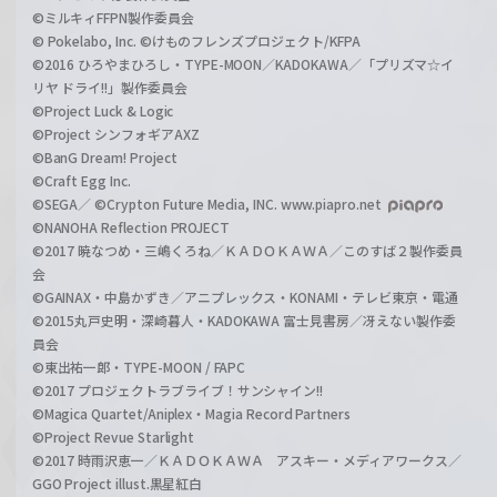
©ミルキィFFPN製作委員会
© Pokelabo, Inc. ©けものフレンズプロジェクト/KFPA
©2016 ひろやまひろし・TYPE-MOON／KADOKAWA／「プリズマ☆イ
リヤ ドライ!!」製作委員会
©Project Luck & Logic
©Project シンフォギアAXZ
©BanG Dream! Project
©Craft Egg Inc.
©SEGA／ ©Crypton Future Media, INC. www.piapro.net
©NANOHA Reflection PROJECT
©2017 暁なつめ・三嶋くろね／ＫＡＤＯＫＡＷＡ／このすば２製作委員
会
©GAINAX・中島かずき／アニプレックス・KONAMI・テレビ東京・電通
©2015丸戸史明・深崎暮人・KADOKAWA 富士見書房／冴えない製作委
員会
©東出祐一郎・TYPE-MOON / FAPC
©2017 プロジェクトラブライブ！サンシャイン!!
©Magica Quartet/Aniplex・Magia Record Partners
©Project Revue Starlight
©2017 時雨沢恵一／ＫＡＤＯＫＡＷＡ アスキー・メディアワークス／
GGO Project illust.黒星紅白