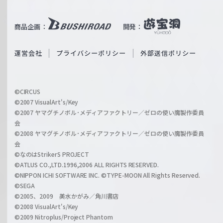
e
u
i
b
商品企画：
開発：
ß
e
S
O
運営会社
プライバシーポリシー
外部送信ポリシー
c
f
h
f
w
i
a
©CIRCUS
c
©2007 VisualArt's/Key
r
i
©2007 ヤマグチノボル･メディアファクトリー／ゼロの使い魔製作委員
z
会
a
©2008 ヤマグチノボル･メディアファクトリー／ゼロの使い魔製作委員
l
会
C
©なのはStrikerS PROJECT
h
©ATLUS CO.,LTD.1996,2006 ALL RIGHTS RESERVED.
a
©NIPPON ICHI SOFTWARE INC. ©TYPE-MOON All Rights Reserved.
n
©SEGA
©2005、2009 美水かがみ／角川書店
n
©2008 VisualArt's/Key
e
©2009 Nitroplus/Project Phantom