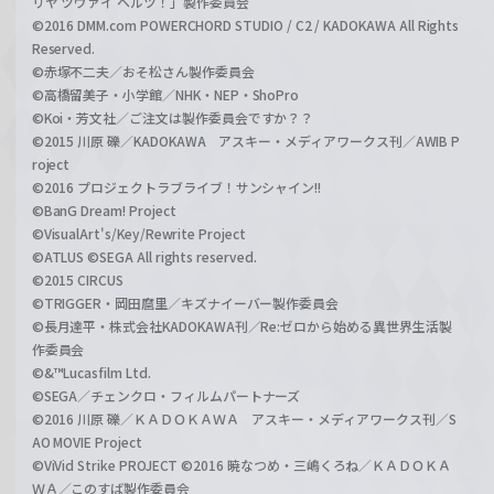
リヤ ツヴァイ ヘルツ！」製作委員会
©2016 DMM.com POWERCHORD STUDIO / C2 / KADOKAWA All Rights
Reserved.
©赤塚不二夫／おそ松さん製作委員会
©高橋留美子・小学館／NHK・NEP・ShoPro
©Koi・芳文社／ご注文は製作委員会ですか？？
©2015 川原 礫／KADOKAWA アスキー・メディアワークス刊／AWIB P
roject
©2016 プロジェクトラブライブ！サンシャイン!!
©BanG Dream! Project
©VisualArt's/Key/Rewrite Project
©ATLUS ©SEGA All rights reserved.
©2015 CIRCUS
©TRIGGER・岡田麿里／キズナイーバー製作委員会
©長月達平・株式会社KADOKAWA刊／Re:ゼロから始める異世界生活製
作委員会
©&™Lucasfilm Ltd.
©SEGA／チェンクロ・フィルムパートナーズ
©2016 川原 礫／ＫＡＤＯＫＡＷＡ アスキー・メディアワークス刊／S
AO MOVIE Project
©ViVid Strike PROJECT ©2016 暁なつめ・三嶋くろね／ＫＡＤＯＫＡ
ＷＡ／このすば製作委員会