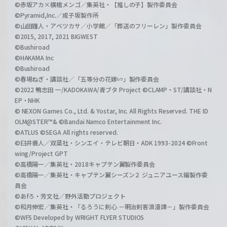
©赤坂アカ×横槍メンゴ／集英社・【推しの子】製作委員会
©Pyramid,Inc.／成子坂製作所
©山田鐘人・アベツカサ／小学館／「葬送のフリーレン」製作委員会
©2015, 2017, 2021 BIGWEST
©Bushiroad
©HAKAMA Inc
©Bushiroad
©春場ねぎ・講談社／「五等分の花嫁∽」製作委員会
©2022 鴨志田 一/KADOKAWA/青ブタ Project ©CLAMP・ST/講談社・N
EP・NHK
© NEXON Games Co., Ltd. & Yostar, Inc. All Rights Reserved. THE ID
OLM@STER™& ©Bandai Namco Entertainment Inc.
©ATLUS ©SEGA All rights reserved.
©臼井儀人／双葉社・シンエイ・テレビ朝日・ADK 1993-2024 ©Front
wing/Project GPT
©高橋陽一／集英社・2018キャプテン翼製作委員会
©高橋陽一／集英社・キャプテン翼シーズン２ ジュニアユース編製作委
員会
©あfろ・芳文社／野外活動プロジェクト
©和月伸宏／集英社・「るろうに剣心 －明治剣客浪漫譚－」製作委員会
©WFS Developed by WRIGHT FLYER STUDIOS