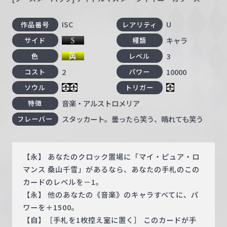
ISC
U
作品番号
レアリティ
キャラ
サイド
種類
3
色
レベル
2
10000
コスト
パワー
ソウル
トリガー
音楽・アルストロメリア
特徴
スタッカート。曇ったら笑う、晴れても笑う
フレーバー
【永】 あなたのクロック置場に「マイ・ピュア・ロ
マンス 桑山千雪」があるなら、あなたの手札のこの
カードのレベルを－1。
【永】 他のあなたの《音楽》のキャラすべてに、パ
ワーを＋1500。
【自】［手札を1枚控え室に置く］ このカードが手