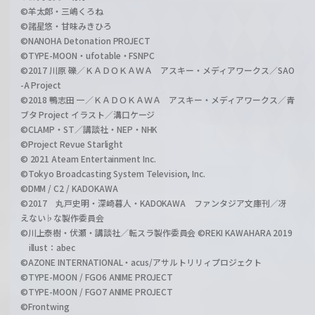
©羊太郎・三嶋くろね
©諸星悠・甘味みきひろ
©NANOHA Detonation PROJECT
©TYPE-MOON・ufotable・FSNPC
©2017 川原 礫／ＫＡＤＯＫＡＷＡ アスキー・メディアワークス／SAO
-A Project
©2018 鴨志田 一／ＫＡＤＯＫＡＷＡ アスキー・メディアワークス／青
ブタ Project イラスト／溝口ケージ
©CLAMP・ST／講談社・NEP・NHK
©Project Revue Starlight
© 2021 Ateam Entertainment Inc.
©Tokyo Broadcasting System Television, Inc.
©DMM / C2 / KADOKAWA
©2017 丸戸史明・深崎暮人・KADOKAWA ファンタジア文庫刊／冴
えない♭な製作委員会
©川上泰樹・伏瀬・講談社／転スラ製作委員会 ©REKI KAWAHARA 2019
illust：abec
©AZONE INTERNATIONAL・acus/アサルトリリィプロジェクト
©TYPE-MOON / FGO6 ANIME PROJECT
©TYPE-MOON / FGO7 ANIME PROJECT
©Frontwing