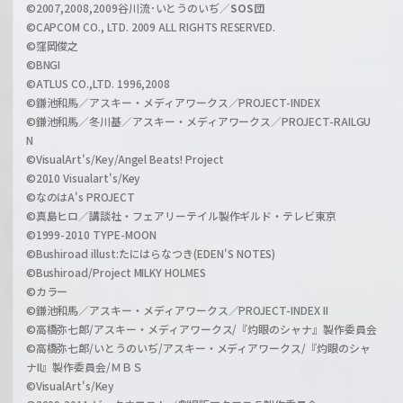
l
©2007,2008,2009谷川流･いとうのいぢ／
SOS団
©CAPCOM CO., LTD. 2009 ALL RIGHTS RESERVED.
©窪岡俊之
©BNGI
©ATLUS CO.,LTD. 1996,2008
©鎌池和馬／アスキー・メディアワークス／PROJECT-INDEX
©鎌池和馬／冬川基／アスキー・メディアワークス／PROJECT-RAILGU
N
©VisualArt's/Key/Angel Beats! Project
©2010 Visualart's/Key
©なのはA's PROJECT
©真島ヒロ／講談社・フェアリーテイル製作ギルド・テレビ東京
©1999-2010 TYPE-MOON
©Bushiroad illust:たにはらなつき(EDEN'S NOTES)
©Bushiroad/Project MILKY HOLMES
©カラー
©鎌池和馬／アスキー・メディアワークス／PROJECT-INDEX II
©高橋弥七郎/アスキー・メディアワークス/『灼眼のシャナ』製作委員会
©高橋弥七郎/いとうのいぢ/アスキー・メディアワークス/『灼眼のシャ
ナII』製作委員会/ＭＢＳ
©VisualArt's/Key