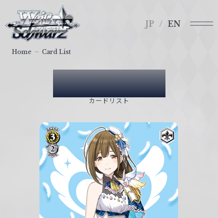
メ
ヴ
ニ
ァ
JP
EN
ュ
イ
ー
ス
Home
Card List
シ
ュ
Card List
ヴ
ァ
カードリスト
ル
ツ
｜
W
e
i
ß
S
c
h