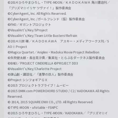
©2014 ひろやまひろし・TYPE-MOON／ＫＡＤＯＫＡＷＡ 角川書店刊／
「プリズマ☆イリヤ ツヴァイ！」製作委員会
©CyberAgent, Inc. All Rights Reserved.
©CyberAgent, Inc. /ガールフレンド（仮）製作委員会
©FHO／ギガントプロジェクト
©VisualArt's/Key/SProject
©VisualArt's/Key/Team Little Busters! Refrain
©2014 川原 礫／ＫＡＤＯＫＡＷＡ アスキー・メディアワークス刊／S
AOⅡ Project
©Magica Quartet／Aniplex・Madoka Movie Project Rebellion
©矢吹健太朗・長谷見沙貴／集英社・とらぶるダークネス製作委員会
©BNEI／PROJECT CINDERELLA ©PROJECT DD3
©VisualArt's/Key/Charlotte Project
©諫山創・講談社／「進撃の巨人」製作委員会
©Project シンフォギアＧＸ
©2015 プロジェクトラブライブ！ムービー
©2015 DMM.com POWERCHORD STUDIO / C2 / KADOKAWA All Rights
Reserved.
© 2014, 2015 SQUARE ENIX CO., LTD. All Rights Reserved.
©TYPE-MOON・ufotable・FSNPC
©2015 ひろやまひろし・TYPE-MOON／KADOKAWA／「プリズマ☆イ