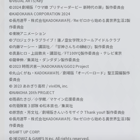
©VISUAL ARTS/Key
©2024 劇場版「ウマ娘 プリティーダービー 新時代の扉」製作委員会
©KADOKAWA CORPORATION 2024
©長月達平・株式会社KADOKAWA刊／Re:ゼロから始める異世界生活2製
作委員会
©東映アニメーション
©プロジェクトラブライブ！蓮ノ空女学院スクールアイドルクラブ
©内藤マーシー・講談社／「甘神さんちの縁結び」製作委員会
©真島ヒロ・上田敦夫・講談社／FT100YQ製作委員会・テレビ東京
©龍幸伸／集英社・ダンダダン製作委員会
©2023 時雨沢恵一/KADOKAWA/GGO2 Project
©丸山くがね・KADOKAWA刊／劇場版「オーバーロード」聖王国編製作
委員会
© 2023 あおぎり高校 / viviON, inc.
©NANOHA 20th PROJECT
©雨森たきび／小学館／マケイン応援委員会
©防衛隊第３部隊 ©松本直也／集英社
©原悠衣・芳文社／劇場版きんいろモザイク Thank you!! 製作委員会
©長月達平・株式会社KADOKAWA刊／Re:ゼロから始める異世界生活3製
作委員会
©SHIFT UP CORP.
© NEOWIZ & GAMFS N inc. All rights reserved.