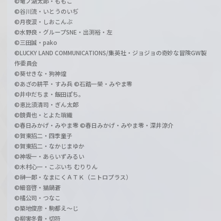
©竜ノ湖太郎・ももこ
©谷川流・いとうのいぢ
©月夜涙・しおこんぶ
©水野良・グループSNE・出渕裕・左
©三田誠・pako
©LUCKY LAND COMMUNICATIONS/集英社・ジョジョの奇妙な冒険GW製
作委員会
©葵せきな・狗神煌
©あざの耕平・すみ兵 ©石踏一榮・みやま零
©井中だちま・飯田ぽち。
©恵比須清司・ぎん太郎
©鏡貴也・とよた瑣織
©春日みかげ・みやま零 ©春日みかげ・みやま零・深井涼介
©賀東招二・四季童子
©賀東招二・なかじまゆか
©神坂一・あらいずみるい
©木村心一・こぶいち むりりん
©榊一郎・なまにくＡＴＫ（ニトロプラス）
©細音啓・猫鍋蒼
©橘公司・つなこ
©築地俊彦・駒都え～じ
©柳実冬貴・切符