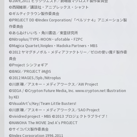
©2009,2011 ビックウエスト／劇場版マクロスＦ製作委員会
©西尾維新／講談社・アニプレックス・シャフト
©ギルティクラウン製作委員会
©PROJECT DD ©Index Corporation/「ペルソナ４」アニメーション製
作委員会
©あらゐけいいち・角川書店／東雲研究所
©Nitroplus/TYPE-MOON・ufotable・FZPC
©Magica Quartet/Aniplex・Madoka Partners・MBS
©2012 ヤマグチノボル・メディアファクトリー／ゼロの使い魔Ｆ製作委
員会
©Project シンフォギア
©BNGI／PROJECT iM@S
©2012 MAGES./5pb./Nitroplus
©川原 礫／アスキー・メディアワークス／AW Project
©SEGA / ©Crypton Future Media, Inc. www.crypton.net Illustration
by KEI
©VisualArt's/Key/Team Little Busters!
©川原 礫／アスキー・メディアワークス／SAO Project
©vividred project・MBS ©2013 プロジェクトラブライブ！
©NANOHA The MOVIE 2nd A's PROJECT
©サイコパス製作委員会
©Index Corporation 1996,2011