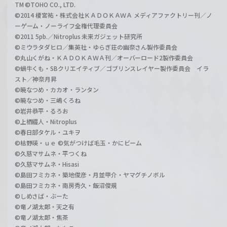
TM ©TOHO CO., LTD.
©2014 榎宮祐・株式会社ＫＡＤＯＫＡＷＡ メディアファクトリー刊／ノ
ーゲーム・ノーライフ全権代理委員会
©2011 5pb.／Nitroplus 未来ガジェット研究所
©ミウラタダヒロ／集英社・ゆらぎ荘の幽奈さん製作委員会
©丸山くがね・ＫＡＤＯＫＡＷＡ刊／オーバーロード2製作委員会
©蝸牛くも・SBクリエイティブ／ゴブリンスレイヤー製作委員会 イラ
スト／神奈月昇
©暁なつめ・カカオ・ランタン
©暁なつめ・三嶋くろね
©岩井恭平・るろお
©上栖綴人・Nitroplus
©春日部タケル・ユキヲ
©枯野瑛・ｕｅ ©気がつけば毛玉・かにビーム
©久慈マサムネ・平つくね
©久慈マサムネ・Hisasi
©島田フミカネ・築地俊彦・月並甲介・ヤマグチノボル
©島田フミカネ・南房秀久・飯沼俊規
©しめさば・ぶーた
©竜ノ湖太郎・天之有
©竜ノ湖太郎・焦茶