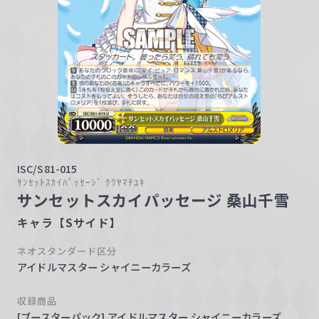
w
a
r
z
ISC/S81-015
ｻﾝｾｯﾄｽｶｲﾊﾟｯｾｰｼﾞ ｸﾜﾔﾏﾁﾕｷ
サンセットスカイパッセージ 桑山千雪
キャラ【Sサイド】
ネオスタンダード区分
アイドルマスター シャイニーカラーズ
収録商品
[ブースターパック] アイドルマスター シャイニーカラーズ