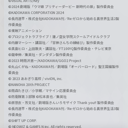
©VISUAL ARTS/Key
©2024 劇場版「ウマ娘 プリティーダービー 新時代の扉」製作委員会
©KADOKAWA CORPORATION 2024
©長月達平・株式会社KADOKAWA刊／Re:ゼロから始める異世界生活2製
作委員会
©東映アニメーション
©プロジェクトラブライブ！蓮ノ空女学院スクールアイドルクラブ
©内藤マーシー・講談社／「甘神さんちの縁結び」製作委員会
©真島ヒロ・上田敦夫・講談社／FT100YQ製作委員会・テレビ東京
©龍幸伸／集英社・ダンダダン製作委員会
©2023 時雨沢恵一/KADOKAWA/GGO2 Project
©丸山くがね・KADOKAWA刊／劇場版「オーバーロード」聖王国編製作
委員会
© 2023 あおぎり高校 / viviON, inc.
©NANOHA 20th PROJECT
©雨森たきび／小学館／マケイン応援委員会
©防衛隊第３部隊 ©松本直也／集英社
©原悠衣・芳文社／劇場版きんいろモザイク Thank you!! 製作委員会
©長月達平・株式会社KADOKAWA刊／Re:ゼロから始める異世界生活3製
作委員会
©SHIFT UP CORP.
© NEOWIZ & GAMFS N inc. All rights reserved.