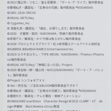
©2013 橘公司・つなこ／富士見書房／「デート･ア･ライブ」製作委員会
©春場ねぎ・講談社／「五等分の花嫁」製作委員会 ®KODANSHA
©2001-2020 CIRCUS
©VISUAL ARTS/Key
© Cygames, Inc.
© 宮島礼吏・講談社／「彼女、お借りします」製作委員会
©2020 夕蜜柑・狐印／KADOKAWA／防振り製作委員会
©赤坂アカ／集英社・かぐや様は告らせたい製作委員会
©2020 プロジェクトラブライブ！虹ヶ咲学園スクールアイドル同好会
©SUNRISE ©BANDAI NAMCO Entertainment Inc.
©2019 ひろやまひろし・TYPE-MOON／KADOKAWA／Prisma☆Phanta
sm製作委員会
©VISUAL ARTS/Key/「神様になった日」Project
©2020 東出祐一郎・橘公司・NOCO/KADOKAWA/「デート・ア・バレッ
ト」製作委員会
©Project シンフォギアＸＶ
© Koi・芳文社／ご注文はBLOOM製作委員会ですか？
©春場ねぎ・講談社／「五等分の花嫁∬」製作委員会 ®KODANSHA
©葦原大介／集英社・テレビ朝日・東映アニメーション
©VANGUARD overDress Character Design ©2021 CLAMP・ST de
sign:伊藤彰 illust:Kinema citrus/獣道