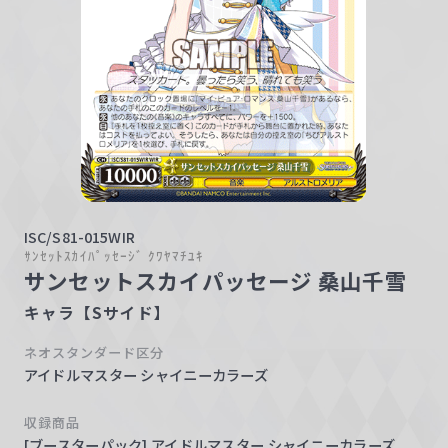
w
a
r
z
ISC/S81-015WIR
ｻﾝｾｯﾄｽｶｲﾊﾟｯｾｰｼﾞ ｸﾜﾔﾏﾁﾕｷ
サンセットスカイパッセージ 桑山千雪
キャラ【Sサイド】
ネオスタンダード区分
アイドルマスター シャイニーカラーズ
収録商品
[ブースターパック] アイドルマスター シャイニーカラーズ