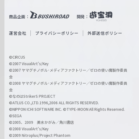
e
u
i
b
商品企画：
開発：
ß
e
S
O
運営会社
プライバシーポリシー
外部送信ポリシー
c
f
h
f
w
i
a
©CIRCUS
c
©2007 VisualArt's/Key
r
i
©2007 ヤマグチノボル･メディアファクトリー／ゼロの使い魔製作委員
z
会
a
©2008 ヤマグチノボル･メディアファクトリー／ゼロの使い魔製作委員
l
会
C
©なのはStrikerS PROJECT
h
©ATLUS CO.,LTD.1996,2006 ALL RIGHTS RESERVED.
a
©NIPPON ICHI SOFTWARE INC. ©TYPE-MOON All Rights Reserved.
n
©SEGA
©2005、2009 美水かがみ／角川書店
n
©2008 VisualArt's/Key
e
©2009 Nitroplus/Project Phantom