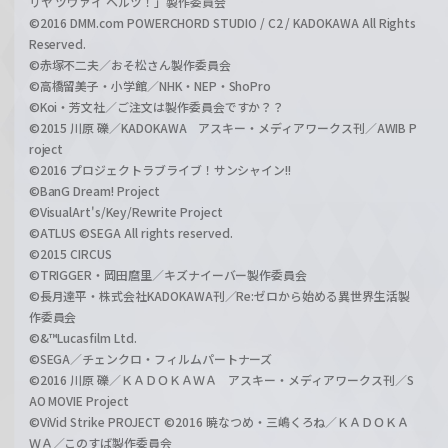
リヤ ツヴァイ ヘルツ！」製作委員会
©2016 DMM.com POWERCHORD STUDIO / C2 / KADOKAWA All Rights
Reserved.
©赤塚不二夫／おそ松さん製作委員会
©高橋留美子・小学館／NHK・NEP・ShoPro
©Koi・芳文社／ご注文は製作委員会ですか？？
©2015 川原 礫／KADOKAWA アスキー・メディアワークス刊／AWIB P
roject
©2016 プロジェクトラブライブ！サンシャイン!!
©BanG Dream! Project
©VisualArt's/Key/Rewrite Project
©ATLUS ©SEGA All rights reserved.
©2015 CIRCUS
©TRIGGER・岡田麿里／キズナイーバー製作委員会
©長月達平・株式会社KADOKAWA刊／Re:ゼロから始める異世界生活製
作委員会
©&™Lucasfilm Ltd.
©SEGA／チェンクロ・フィルムパートナーズ
©2016 川原 礫／ＫＡＤＯＫＡＷＡ アスキー・メディアワークス刊／S
AO MOVIE Project
©ViVid Strike PROJECT ©2016 暁なつめ・三嶋くろね／ＫＡＤＯＫＡ
ＷＡ／このすば製作委員会