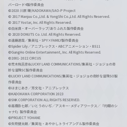
バーロード4製作委員会
©2020 川原 礫/KADOKAWA/SAO-P Project
© 2017 Manjuu Co.,Ltd. & YongShi Co.,Ltd. All Rights Reserved.
© 2017 Yostar, Inc. All Rights Reserved.
©白米良・オーバーラップ/ありふれた製作委員会
© 2020 DONUTS Co. Ltd. All Rights Reserved.
©遠藤達哉／集英社・SPY×FAMILY製作委員会
©Spider Lily／アニプレックス・ABCアニメーション・BS11
©GungHo Online Entertainment, Inc. All Rights Reserved.
©2001-2022 CIRCUS
©荒木飛呂彦&LUCKY LAND COMMUNICATIONS/集英社・ジョジョの奇
妙な冒険SC製作委員会
©LUCKY LAND COMMUNICATIONS/集英社・ジョジョの奇妙な冒険SO製
作委員会
©はまじあき／芳文社・アニプレックス
©KADOKAWA CORPORATION 2023
©SNK CORPORATION ALL RIGHTS RESERVED.
©高橋弥七郎／いとうのいぢ／アスキー･メディアワークス／『灼眼のシ
ャナF』製作委員会
©PROJECT YOHANE
©矢吹健太朗／集英社・あやかしトライアングル製作委員会