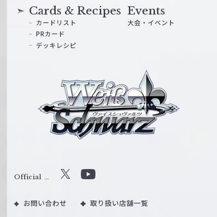
Cards & Recipes
Events
カードリスト
大会・イベント
PRカード
デッキレシピ
ヴ
ァ
イ
ス
シ
ュ
ヴ
ァ
ル
Official
X
Y
ツ
o
｜
お問い合わせ
取り扱い店舗一覧
u
W
T