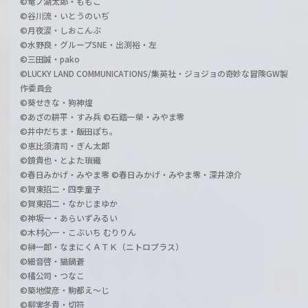
©竜ノ湖太郎・ももこ
©谷川流・いとうのいぢ
©月夜涙・しおこんぶ
©水野良・グループSNE・出渕裕・左
©三田誠・pako
©LUCKY LAND COMMUNICATIONS/集英社・ジョジョの奇妙な冒険GW製
作委員会
©葵せきな・狗神煌
©あざの耕平・すみ兵 ©石踏一榮・みやま零
©井中だちま・飯田ぽち。
©恵比須清司・ぎん太郎
©鏡貴也・とよた瑣織
©春日みかげ・みやま零 ©春日みかげ・みやま零・深井涼介
©賀東招二・四季童子
©賀東招二・なかじまゆか
©神坂一・あらいずみるい
©木村心一・こぶいち むりりん
©榊一郎・なまにくＡＴＫ（ニトロプラス）
©細音啓・猫鍋蒼
©橘公司・つなこ
©築地俊彦・駒都え～じ
©柳実冬貴・切符