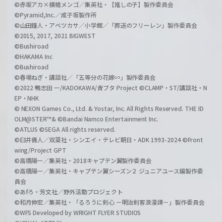
©赤坂アカ×横槍メンゴ／集英社・【推しの子】製作委員会
©Pyramid,Inc.／成子坂製作所
©山田鐘人・アベツカサ／小学館／「葬送のフリーレン」製作委員会
©2015, 2017, 2021 BIGWEST
©Bushiroad
©HAKAMA Inc
©Bushiroad
©春場ねぎ・講談社／「五等分の花嫁∽」製作委員会
©2022 鴨志田 一/KADOKAWA/青ブタ Project ©CLAMP・ST/講談社・N
EP・NHK
© NEXON Games Co., Ltd. & Yostar, Inc. All Rights Reserved. THE ID
OLM@STER™& ©Bandai Namco Entertainment Inc.
©ATLUS ©SEGA All rights reserved.
©臼井儀人／双葉社・シンエイ・テレビ朝日・ADK 1993-2024 ©Front
wing/Project GPT
©高橋陽一／集英社・2018キャプテン翼製作委員会
©高橋陽一／集英社・キャプテン翼シーズン２ ジュニアユース編製作委
員会
©あfろ・芳文社／野外活動プロジェクト
©和月伸宏／集英社・「るろうに剣心 －明治剣客浪漫譚－」製作委員会
©WFS Developed by WRIGHT FLYER STUDIOS