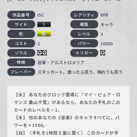
ISC
WIR
作品番号
レアリティ
キャラ
サイド
種類
3
色
レベル
2
10000
コスト
パワー
ソウル
トリガー
音楽・アルストロメリア
特徴
スタッカート。曇ったら笑う、晴れても笑う
フレーバー
【永】 あなたのクロック置場に「マイ・ピュア・ロ
マンス 桑山千雪」があるなら、あなたの手札のこの
カードのレベルを－1。
【永】 他のあなたの《音楽》のキャラすべてに、パ
ワーを＋1500。
【自】［手札を1枚控え室に置く］ このカードが手