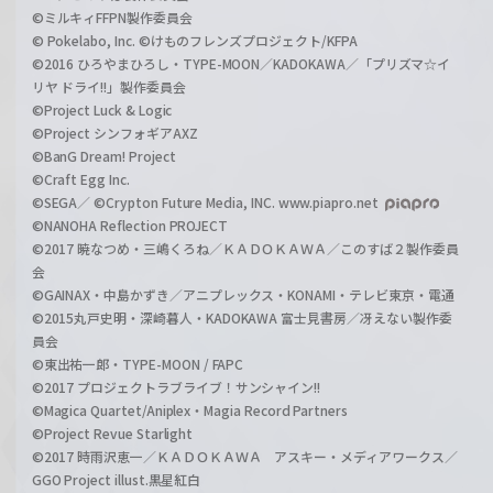
©ミルキィFFPN製作委員会
© Pokelabo, Inc. ©けものフレンズプロジェクト/KFPA
©2016 ひろやまひろし・TYPE-MOON／KADOKAWA／「プリズマ☆イ
リヤ ドライ!!」製作委員会
©Project Luck & Logic
©Project シンフォギアAXZ
©BanG Dream! Project
©Craft Egg Inc.
©SEGA／ ©Crypton Future Media, INC. www.piapro.net
©NANOHA Reflection PROJECT
©2017 暁なつめ・三嶋くろね／ＫＡＤＯＫＡＷＡ／このすば２製作委員
会
©GAINAX・中島かずき／アニプレックス・KONAMI・テレビ東京・電通
©2015丸戸史明・深崎暮人・KADOKAWA 富士見書房／冴えない製作委
員会
©東出祐一郎・TYPE-MOON / FAPC
©2017 プロジェクトラブライブ！サンシャイン!!
©Magica Quartet/Aniplex・Magia Record Partners
©Project Revue Starlight
©2017 時雨沢恵一／ＫＡＤＯＫＡＷＡ アスキー・メディアワークス／
GGO Project illust.黒星紅白