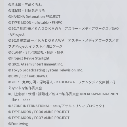
©羊太郎・三嶋くろね
©諸星悠・甘味みきひろ
©NANOHA Detonation PROJECT
©TYPE-MOON・ufotable・FSNPC
©2017 川原 礫／ＫＡＤＯＫＡＷＡ アスキー・メディアワークス／SAO
-A Project
©2018 鴨志田 一／ＫＡＤＯＫＡＷＡ アスキー・メディアワークス／青
ブタ Project イラスト／溝口ケージ
©CLAMP・ST／講談社・NEP・NHK
©Project Revue Starlight
© 2021 Ateam Entertainment Inc.
©Tokyo Broadcasting System Television, Inc.
©DMM / C2 / KADOKAWA
©2017 丸戸史明・深崎暮人・KADOKAWA ファンタジア文庫刊／冴
えない♭な製作委員会
©川上泰樹・伏瀬・講談社／転スラ製作委員会 ©REKI KAWAHARA 2019
illust：abec
©AZONE INTERNATIONAL・acus/アサルトリリィプロジェクト
©TYPE-MOON / FGO6 ANIME PROJECT
©TYPE-MOON / FGO7 ANIME PROJECT
©Frontwing