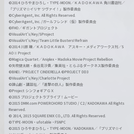
©2014 ひろやまひろし・TYPE-MOON／ＫＡＤＯＫＡＷＡ 角川書店刊／
「プリズマ☆イリヤ ツヴァイ！」製作委員会
©CyberAgent, Inc. All Rights Reserved.
©CyberAgent, Inc. /ガールフレンド（仮）製作委員会
©FHO／ギガントプロジェクト
©VisualArt's/Key/SProject
©VisualArt's/Key/Team Little Busters! Refrain
©2014 川原 礫／ＫＡＤＯＫＡＷＡ アスキー・メディアワークス刊／S
AOⅡ Project
©Magica Quartet／Aniplex・Madoka Movie Project Rebellion
©矢吹健太朗・長谷見沙貴／集英社・とらぶるダークネス製作委員会
©BNEI／PROJECT CINDERELLA ©PROJECT DD3
©VisualArt's/Key/Charlotte Project
©諫山創・講談社／「進撃の巨人」製作委員会
©Project シンフォギアＧＸ
©2015 プロジェクトラブライブ！ムービー
©2015 DMM.com POWERCHORD STUDIO / C2 / KADOKAWA All Rights
Reserved.
© 2014, 2015 SQUARE ENIX CO., LTD. All Rights Reserved.
©TYPE-MOON・ufotable・FSNPC
©2015 ひろやまひろし・TYPE-MOON／KADOKAWA／「プリズマ☆イ