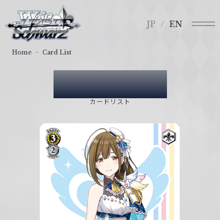
メ
ヴ
ニ
ァ
JP
EN
ュ
イ
ー
ス
Home
Card List
シ
ュ
Card List
ヴ
ァ
カードリスト
ル
ツ
｜
W
e
i
ß
S
c
h