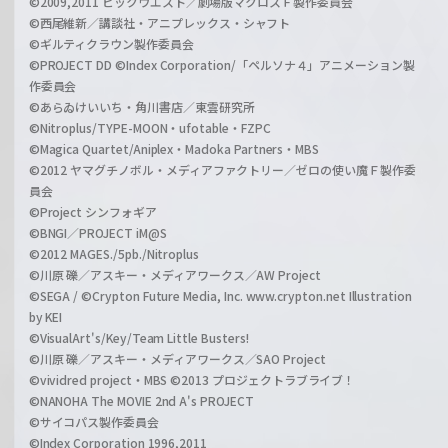
©2009,2011 ビックウエスト／劇場版マクロスＦ製作委員会
©西尾維新／講談社・アニプレックス・シャフト
©ギルティクラウン製作委員会
©PROJECT DD ©Index Corporation/「ペルソナ４」アニメーション製
作委員会
©あらゐけいいち・角川書店／東雲研究所
©Nitroplus/TYPE-MOON・ufotable・FZPC
©Magica Quartet/Aniplex・Madoka Partners・MBS
©2012 ヤマグチノボル・メディアファクトリー／ゼロの使い魔Ｆ製作委
員会
©Project シンフォギア
©BNGI／PROJECT iM@S
©2012 MAGES./5pb./Nitroplus
©川原 礫／アスキー・メディアワークス／AW Project
©SEGA / ©Crypton Future Media, Inc. www.crypton.net Illustration
by KEI
©VisualArt's/Key/Team Little Busters!
©川原 礫／アスキー・メディアワークス／SAO Project
©vividred project・MBS ©2013 プロジェクトラブライブ！
©NANOHA The MOVIE 2nd A's PROJECT
©サイコパス製作委員会
©Index Corporation 1996,2011