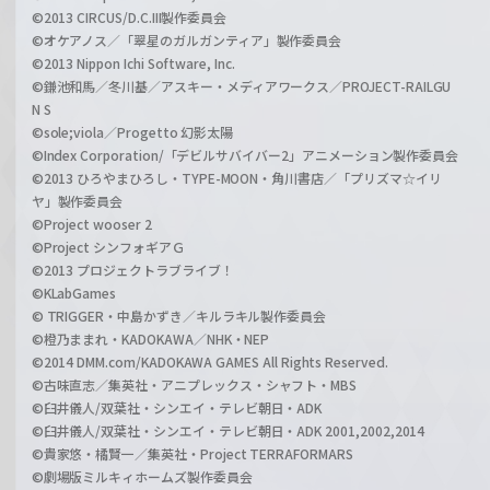
©2013 CIRCUS/D.C.III製作委員会
©オケアノス／「翠星のガルガンティア」製作委員会
©2013 Nippon Ichi Software, Inc.
©鎌池和馬／冬川基／アスキー・メディアワークス／PROJECT-RAILGU
N S
©sole;viola／Progetto 幻影太陽
©Index Corporation/「デビルサバイバー2」アニメーション製作委員会
©2013 ひろやまひろし・TYPE-MOON・角川書店／「プリズマ☆イリ
ヤ」製作委員会
©Project wooser 2
©Project シンフォギアＧ
©2013 プロジェクトラブライブ！
©KLabGames
© TRIGGER・中島かずき／キルラキル製作委員会
©橙乃ままれ・KADOKAWA／NHK・NEP
©2014 DMM.com/KADOKAWA GAMES All Rights Reserved.
©古味直志／集英社・アニプレックス・シャフト・MBS
©臼井儀人/双葉社・シンエイ・テレビ朝日・ADK
©臼井儀人/双葉社・シンエイ・テレビ朝日・ADK 2001,2002,2014
©貴家悠・橘賢一／集英社・Project TERRAFORMARS
©劇場版ミルキィホームズ製作委員会