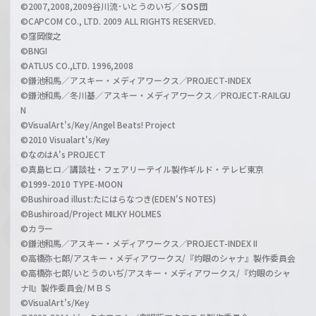
l
©2007,2008,2009谷川流･いとうのいぢ／
SOS団
©CAPCOM CO., LTD. 2009 ALL RIGHTS RESERVED.
©窪岡俊之
©BNGI
©ATLUS CO.,LTD. 1996,2008
©鎌池和馬／アスキー・メディアワークス／PROJECT-INDEX
©鎌池和馬／冬川基／アスキー・メディアワークス／PROJECT-RAILGU
N
©VisualArt's/Key/Angel Beats! Project
©2010 Visualart's/Key
©なのはA's PROJECT
©真島ヒロ／講談社・フェアリーテイル製作ギルド・テレビ東京
©1999-2010 TYPE-MOON
©Bushiroad illust:たにはらなつき(EDEN'S NOTES)
©Bushiroad/Project MILKY HOLMES
©カラー
©鎌池和馬／アスキー・メディアワークス／PROJECT-INDEX II
©高橋弥七郎/アスキー・メディアワークス/『灼眼のシャナ』製作委員会
©高橋弥七郎/いとうのいぢ/アスキー・メディアワークス/『灼眼のシャ
ナII』製作委員会/ＭＢＳ
©VisualArt's/Key