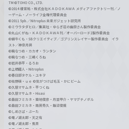
TM ©TOHO CO., LTD.
©2014 榎宮祐・株式会社ＫＡＤＯＫＡＷＡ メディアファクトリー刊／ノ
ーゲーム・ノーライフ全権代理委員会
©2011 5pb.／Nitroplus 未来ガジェット研究所
©ミウラタダヒロ／集英社・ゆらぎ荘の幽奈さん製作委員会
©丸山くがね・ＫＡＤＯＫＡＷＡ刊／オーバーロード2製作委員会
©蝸牛くも・SBクリエイティブ／ゴブリンスレイヤー製作委員会 イラ
スト／神奈月昇
©暁なつめ・カカオ・ランタン
©暁なつめ・三嶋くろね
©岩井恭平・るろお
©上栖綴人・Nitroplus
©春日部タケル・ユキヲ
©枯野瑛・ｕｅ ©気がつけば毛玉・かにビーム
©久慈マサムネ・平つくね
©久慈マサムネ・Hisasi
©島田フミカネ・築地俊彦・月並甲介・ヤマグチノボル
©島田フミカネ・南房秀久・飯沼俊規
©しめさば・ぶーた
©竜ノ湖太郎・天之有
©竜ノ湖太郎・焦茶