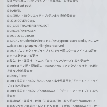
©理不尽な孫の手/MFブックス/「無職転生」製作委員会
©irodori ent post
© MARVEL
©大森藤ノ・SBクリエイティブ/ダンまち4製作委員会
© 2016 COVER Corp.
©D_CIDE TRAUMEREI PROJECT
©CIRCUS/ ©HIKOSEN
©2001-2021 CIRCUS
© SEGA / © Colorful Palette Inc. / © Crypton Future Media, INC. ww
w.piapro.net
All rights reserved.
©2022 プロジェクトラブライブ！虹ヶ咲学園スクールアイドル同好会
©クール教信者／双葉社
©和久井健・講談社／アニメ「東京リベンジャーズ」製作委員会
©2019 丸戸史明・深崎暮人・KADOKAWA ファンタジア文庫刊／映画も
冴えない製作委員会
©Disney/Pixar
©2014 橘公司・つなこ/KADOKAWA 富士見書房刊/「デート・ア・ライ
ブⅡ」製作委員会
©2019 橘公司・つなこ／KADOKAWA／「デート・ア・ライブⅢ」製作
委員会
©春場ねぎ・講談社／映画「五等分の花嫁」製作委員会 ®KODANSHA
©藤本タツキ／集英社・ＭＡＰＰＡ ©丸山くがね・KADOKAWA刊／オー