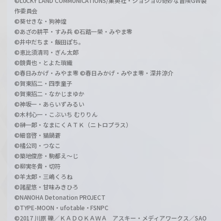
©LUCKY LAND COMMUNICATIONS/集英社・ジョジョの奇妙な冒険GW製
作委員会
©葵せきな・狗神煌
©あざの耕平・すみ兵 ©石踏一榮・みやま零
©井中だちま・飯田ぽち。
©恵比須清司・ぎん太郎
©鏡貴也・とよた瑣織
©春日みかげ・みやま零 ©春日みかげ・みやま零・深井涼介
©賀東招二・四季童子
©賀東招二・なかじまゆか
©神坂一・あらいずみるい
©木村心一・こぶいち むりりん
©榊一郎・なまにくＡＴＫ（ニトロプラス）
©細音啓・猫鍋蒼
©橘公司・つなこ
©築地俊彦・駒都え～じ
©柳実冬貴・切符
©羊太郎・三嶋くろね
©諸星悠・甘味みきひろ
©NANOHA Detonation PROJECT
©TYPE-MOON・ufotable・FSNPC
©2017 川原 礫／ＫＡＤＯＫＡＷＡ アスキー・メディアワークス／SAO