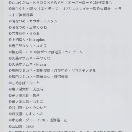
©丸山くがね・ＫＡＤＯＫＡＷＡ刊／オーバーロード2製作委員会
©蝸牛くも・SBクリエイティブ／ゴブリンスレイヤー製作委員会 イラ
スト／神奈月昇
©暁なつめ・カカオ・ランタン
©暁なつめ・三嶋くろね
©岩井恭平・るろお
©上栖綴人・Nitroplus
©春日部タケル・ユキヲ
©枯野瑛・ｕｅ ©気がつけば毛玉・かにビーム
©久慈マサムネ・平つくね
©久慈マサムネ・Hisasi
©島田フミカネ・築地俊彦・月並甲介・ヤマグチノボル
©島田フミカネ・南房秀久・飯沼俊規
©しめさば・ぶーた
©竜ノ湖太郎・天之有
©竜ノ湖太郎・焦茶
©竜ノ湖太郎・ももこ
©谷川流・いとうのいぢ
©月夜涙・しおこんぶ
©水野良・グループSNE・出渕裕・左
©三田誠・pako