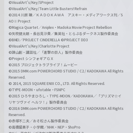
©VisualArt's/Key/SProject
©VisualArt's/Key/Team Little Busters! Refrain
©2014 川原 礫／ＫＡＤＯＫＡＷＡ アスキー・メディアワークス刊／S
AOⅡ Project
©Magica Quartet／Aniplex・Madoka Movie Project Rebellion
©矢吹健太朗・長谷見沙貴／集英社・とらぶるダークネス製作委員会
©BNEI／PROJECT CINDERELLA ©PROJECT DD3
©VisualArt's/Key/Charlotte Project
©諫山創・講談社／「進撃の巨人」製作委員会
©Project シンフォギアＧＸ
©2015 プロジェクトラブライブ！ムービー
©2015 DMM.com POWERCHORD STUDIO / C2 / KADOKAWA All Rights
Reserved.
© 2014, 2015 SQUARE ENIX CO., LTD. All Rights Reserved.
©TYPE-MOON・ufotable・FSNPC
©2015 ひろやまひろし・TYPE-MOON／KADOKAWA／「プリズマ☆イ
リヤ ツヴァイ ヘルツ！」製作委員会
©2016 DMM.com POWERCHORD STUDIO / C2 / KADOKAWA All Rights
Reserved.
©赤塚不二夫／おそ松さん製作委員会
©高橋留美子・小学館／NHK・NEP・ShoPro