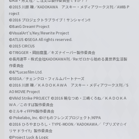
©Koi・芳文社／ご注文は製作委員会ですか？？
©2015 川原 礫／KADOKAWA アスキー・メディアワークス刊／AWIB P
roject
©2016 プロジェクトラブライブ！サンシャイン!!
©BanG Dream! Project
©VisualArt's/Key/Rewrite Project
©ATLUS ©SEGA All rights reserved.
©2015 CIRCUS
©TRIGGER・岡田麿里／キズナイーバー製作委員会
©長月達平・株式会社KADOKAWA刊／Re:ゼロから始める異世界生活製
作委員会
©&™Lucasfilm Ltd.
©SEGA／チェンクロ・フィルムパートナーズ
©2016 川原 礫／ＫＡＤＯＫＡＷＡ アスキー・メディアワークス刊／S
AO MOVIE Project
©ViVid Strike PROJECT ©2016 暁なつめ・三嶋くろね／ＫＡＤＯＫＡ
ＷＡ／このすば製作委員会
©ミルキィFFPN製作委員会
© Pokelabo, Inc. ©けものフレンズプロジェクト/KFPA
©2016 ひろやまひろし・TYPE-MOON／KADOKAWA／「プリズマ☆イ
リヤ ドライ!!」製作委員会
©Project Luck & Logic