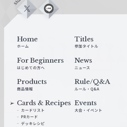
Share
X
L
i
n
e
Home
Titles
ホーム
参加タイトル
For Beginners
News
はじめての方へ
ニュース
Products
Rule/Q&A
商品情報
ルール・Q&A
Cards & Recipes
Events
カードリスト
大会・イベント
PRカード
デッキレシピ