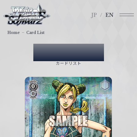
メ
ヴ
ニ
ァ
JP
EN
ュ
イ
ー
ス
Home
Card List
シ
ュ
Card List
ヴ
ァ
カードリスト
ル
ツ
｜
W
e
i
ß
S
c
h