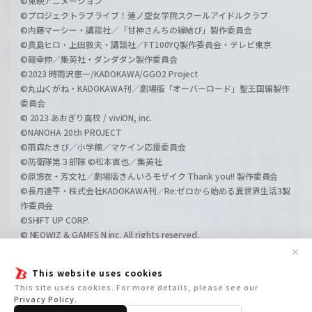
©東映アニメーション
©プロジェクトラブライブ！蓮ノ空女学院スクールアイドルクラブ
©内藤マーシー・講談社／「甘神さんちの縁結び」製作委員会
©真島ヒロ・上田敦夫・講談社／FT100YQ製作委員会・テレビ東京
©龍幸伸／集英社・ダンダダン製作委員会
©2023 時雨沢恵一/KADOKAWA/GGO2 Project
©丸山くがね・KADOKAWA刊／劇場版「オーバーロード」聖王国編製作
委員会
© 2023 あおぎり高校 / viviON, inc.
©NANOHA 20th PROJECT
©雨森たきび／小学館／マケイン応援委員会
©防衛隊第３部隊 ©松本直也／集英社
©原悠衣・芳文社／劇場版きんいろモザイク Thank you!! 製作委員会
©長月達平・株式会社KADOKAWA刊／Re:ゼロから始める異世界生活3製
作委員会
©SHIFT UP CORP.
© NEOWIZ & GAMFS N inc. All rights reserved.
©ATLUS. ©SEGA.
✕
©GIRLS und PANZER Projekt
This website uses cookies
©GIRLS und PANZER Film Projekt
This site uses cookies. For more details, please see our
©GIRLS und PANZER Finale Projekt
Privacy Policy
.