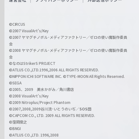
c
f
h
f
w
i
a
©CIRCUS
c
©2007 VisualArt's/Key
r
i
©2007 ヤマグチノボル･メディアファクトリー／ゼロの使い魔製作委員
z
会
a
©2008 ヤマグチノボル･メディアファクトリー／ゼロの使い魔製作委員
l
会
C
©なのはStrikerS PROJECT
h
©ATLUS CO.,LTD.1996,2006 ALL RIGHTS RESERVED.
a
©NIPPON ICHI SOFTWARE INC. ©TYPE-MOON All Rights Reserved.
n
©SEGA
©2005、2009 美水かがみ／角川書店
n
©2008 VisualArt's/Key
e
©2009 Nitroplus/Project Phantom
l
©2007,2008,2009谷川流･いとうのいぢ／
SOS団
©CAPCOM CO., LTD. 2009 ALL RIGHTS RESERVED.
©窪岡俊之
©BNGI
©ATLUS CO.,LTD. 1996,2008