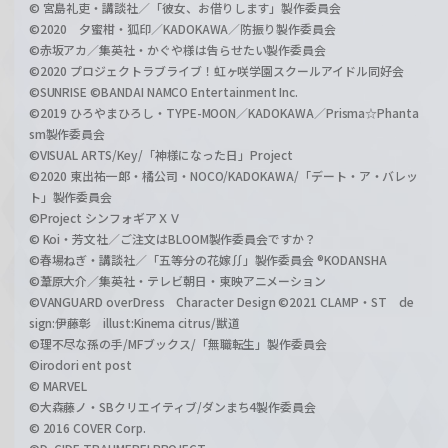
© 宮島礼吏・講談社／「彼女、お借りします」製作委員会
©2020 夕蜜柑・狐印／KADOKAWA／防振り製作委員会
©赤坂アカ／集英社・かぐや様は告らせたい製作委員会
©2020 プロジェクトラブライブ！虹ヶ咲学園スクールアイドル同好会
©SUNRISE ©BANDAI NAMCO Entertainment Inc.
©2019 ひろやまひろし・TYPE-MOON／KADOKAWA／Prisma☆Phanta
sm製作委員会
©VISUAL ARTS/Key/「神様になった日」Project
©2020 東出祐一郎・橘公司・NOCO/KADOKAWA/「デート・ア・バレッ
ト」製作委員会
©Project シンフォギアＸＶ
© Koi・芳文社／ご注文はBLOOM製作委員会ですか？
©春場ねぎ・講談社／「五等分の花嫁∬」製作委員会 ®KODANSHA
©葦原大介／集英社・テレビ朝日・東映アニメーション
©VANGUARD overDress Character Design ©2021 CLAMP・ST de
sign:伊藤彰 illust:Kinema citrus/獣道
©理不尽な孫の手/MFブックス/「無職転生」製作委員会
©irodori ent post
© MARVEL
©大森藤ノ・SBクリエイティブ/ダンまち4製作委員会
© 2016 COVER Corp.