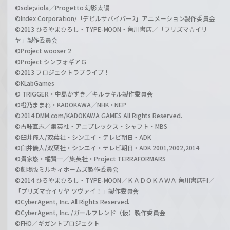
©sole;viola／Progetto 幻影太陽
©Index Corporation/「デビルサバイバー2」アニメーション製作委員会
©2013 ひろやまひろし・TYPE-MOON・角川書店／「プリズマ☆イリ
ヤ」製作委員会
©Project wooser 2
©Project シンフォギアＧ
©2013 プロジェクトラブライブ！
©KLabGames
© TRIGGER・中島かずき／キルラキル製作委員会
©橙乃ままれ・KADOKAWA／NHK・NEP
©2014 DMM.com/KADOKAWA GAMES All Rights Reserved.
©古味直志／集英社・アニプレックス・シャフト・MBS
©臼井儀人/双葉社・シンエイ・テレビ朝日・ADK
©臼井儀人/双葉社・シンエイ・テレビ朝日・ADK 2001,2002,2014
©貴家悠・橘賢一／集英社・Project TERRAFORMARS
©劇場版ミルキィホームズ製作委員会
©2014 ひろやまひろし・TYPE-MOON／ＫＡＤＯＫＡＷＡ 角川書店刊／
「プリズマ☆イリヤ ツヴァイ！」製作委員会
©CyberAgent, Inc. All Rights Reserved.
©CyberAgent, Inc. /ガールフレンド（仮）製作委員会
©FHO／ギガントプロジェクト