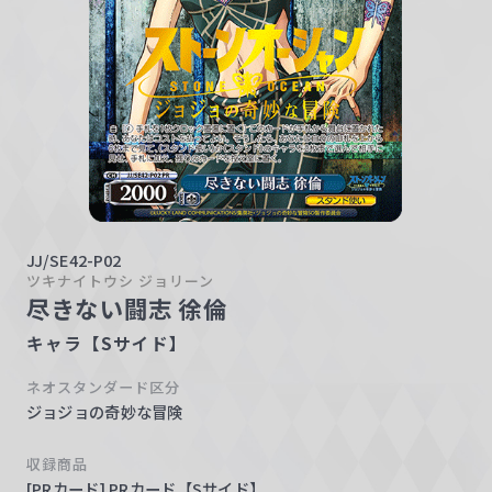
w
a
r
z
JJ/SE42-P02
ツキナイトウシ ジョリーン
尽きない闘志 徐倫
キャラ【Sサイド】
ネオスタンダード区分
ジョジョの奇妙な冒険
収録商品
[PRカード] PRカード【Sサイド】