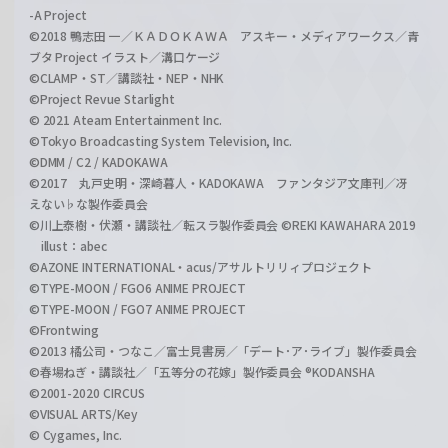
-A Project
©2018 鴨志田 一／ＫＡＤＯＫＡＷＡ アスキー・メディアワークス／青
ブタ Project イラスト／溝口ケージ
©CLAMP・ST／講談社・NEP・NHK
©Project Revue Starlight
© 2021 Ateam Entertainment Inc.
©Tokyo Broadcasting System Television, Inc.
©DMM / C2 / KADOKAWA
©2017 丸戸史明・深崎暮人・KADOKAWA ファンタジア文庫刊／冴
えない♭な製作委員会
©川上泰樹・伏瀬・講談社／転スラ製作委員会 ©REKI KAWAHARA 2019
illust：abec
©AZONE INTERNATIONAL・acus/アサルトリリィプロジェクト
©TYPE-MOON / FGO6 ANIME PROJECT
©TYPE-MOON / FGO7 ANIME PROJECT
©Frontwing
©2013 橘公司・つなこ／富士見書房／「デート･ア･ライブ」製作委員会
©春場ねぎ・講談社／「五等分の花嫁」製作委員会 ®KODANSHA
©2001-2020 CIRCUS
©VISUAL ARTS/Key
© Cygames, Inc.