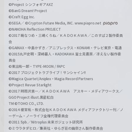
©Project シンフォギアAXZ
©BanG Dream! Project
©Craft Egg Inc.
©SEGA／ ©Crypton Future Media, INC. www.piapro.net
©NANOHA Reflection PROJECT
©2017 暁なつめ・三嶋くろね／ＫＡＤＯＫＡＷＡ／このすば２製作委員
会
©GAINAX・中島かずき／アニプレックス・KONAMI・テレビ東京・電通
©2015丸戸史明・深崎暮人・KADOKAWA 富士見書房／冴えない製作委
員会
©東出祐一郎・TYPE-MOON / FAPC
©2017 プロジェクトラブライブ！サンシャイン!!
©Magica Quartet/Aniplex・Magia Record Partners
©Project Revue Starlight
©2017 時雨沢恵一／ＫＡＤＯＫＡＷＡ アスキー・メディアワークス／
GGO Project illust.黒星紅白
TM ©TOHO CO., LTD.
©2014 榎宮祐・株式会社ＫＡＤＯＫＡＷＡ メディアファクトリー刊／ノ
ーゲーム・ノーライフ全権代理委員会
©2011 5pb.／Nitroplus 未来ガジェット研究所
©ミウラタダヒロ／集英社・ゆらぎ荘の幽奈さん製作委員会