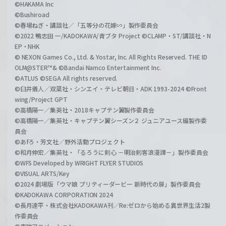
©HAKAMA Inc
©Bushiroad
©春場ねぎ・講談社／「五等分の花嫁∽」製作委員会
©2022 鴨志田 一/KADOKAWA/青ブタ Project ©CLAMP・ST/講談社・N
EP・NHK
© NEXON Games Co., Ltd. & Yostar, Inc. All Rights Reserved. THE ID
OLM@STER™& ©Bandai Namco Entertainment Inc.
©ATLUS ©SEGA All rights reserved.
©臼井儀人／双葉社・シンエイ・テレビ朝日・ADK 1993-2024 ©Front
wing/Project GPT
©高橋陽一／集英社・2018キャプテン翼製作委員会
©高橋陽一／集英社・キャプテン翼シーズン２ ジュニアユース編製作委
員会
©あfろ・芳文社／野外活動プロジェクト
©和月伸宏／集英社・「るろうに剣心 －明治剣客浪漫譚－」製作委員会
©WFS Developed by WRIGHT FLYER STUDIOS
©VISUAL ARTS/Key
©2024 劇場版「ウマ娘 プリティーダービー 新時代の扉」製作委員会
©KADOKAWA CORPORATION 2024
©長月達平・株式会社KADOKAWA刊／Re:ゼロから始める異世界生活2製
作委員会