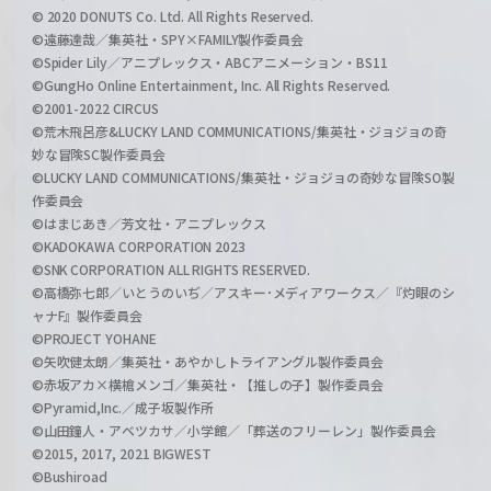
© 2020 DONUTS Co. Ltd. All Rights Reserved.
©遠藤達哉／集英社・SPY×FAMILY製作委員会
©Spider Lily／アニプレックス・ABCアニメーション・BS11
©GungHo Online Entertainment, Inc. All Rights Reserved.
©2001-2022 CIRCUS
©荒木飛呂彦&LUCKY LAND COMMUNICATIONS/集英社・ジョジョの奇
妙な冒険SC製作委員会
©LUCKY LAND COMMUNICATIONS/集英社・ジョジョの奇妙な冒険SO製
作委員会
©はまじあき／芳文社・アニプレックス
©KADOKAWA CORPORATION 2023
©SNK CORPORATION ALL RIGHTS RESERVED.
©高橋弥七郎／いとうのいぢ／アスキー･メディアワークス／『灼眼のシ
ャナF』製作委員会
©PROJECT YOHANE
©矢吹健太朗／集英社・あやかしトライアングル製作委員会
©赤坂アカ×横槍メンゴ／集英社・【推しの子】製作委員会
©Pyramid,Inc.／成子坂製作所
©山田鐘人・アベツカサ／小学館／「葬送のフリーレン」製作委員会
©2015, 2017, 2021 BIGWEST
©Bushiroad