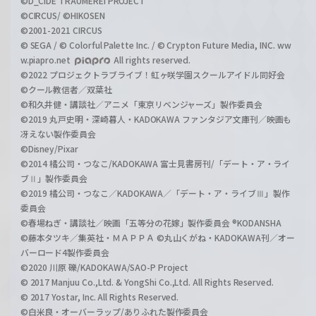
©D_CIDE TRAUMEREI PROJECT
©CIRCUS/ ©HIKOSEN
©2001-2021 CIRCUS
© SEGA / © Colorful Palette Inc. / © Crypton Future Media, INC. ww
w.piapro.net
All rights reserved.
©2022 プロジェクトラブライブ！虹ヶ咲学園スクールアイドル同好会
©クール教信者／双葉社
©和久井健・講談社／アニメ「東京リベンジャーズ」製作委員会
©2019 丸戸史明・深崎暮人・KADOKAWA ファンタジア文庫刊／映画も
冴えない製作委員会
©Disney/Pixar
©2014 橘公司・つなこ/KADOKAWA 富士見書房刊/「デート・ア・ライ
ブⅡ」製作委員会
©2019 橘公司・つなこ／KADOKAWA／「デート・ア・ライブⅢ」製作
委員会
©春場ねぎ・講談社／映画「五等分の花嫁」製作委員会 ®KODANSHA
©藤本タツキ／集英社・ＭＡＰＰＡ ©丸山くがね・KADOKAWA刊／オー
バーロード4製作委員会
©2020 川原 礫/KADOKAWA/SAO-P Project
© 2017 Manjuu Co.,Ltd. & YongShi Co.,Ltd. All Rights Reserved.
© 2017 Yostar, Inc. All Rights Reserved.
©白米良・オーバーラップ/ありふれた製作委員会