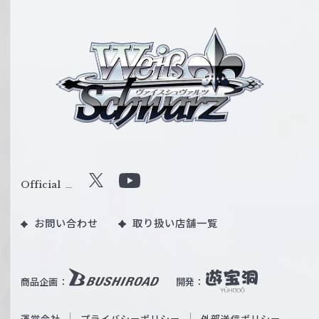
ヴ
ァ
イ
ス
シ
ュ
ヴ
ァ
ル
Official
X
Y
ツ
o
｜
お問い合わせ
取り扱い店舗一覧
u
W
T
e
u
i
b
商品企画：
開発：
ß
e
S
O
運営会社
プライバシーポリシー
外部送信ポリシー