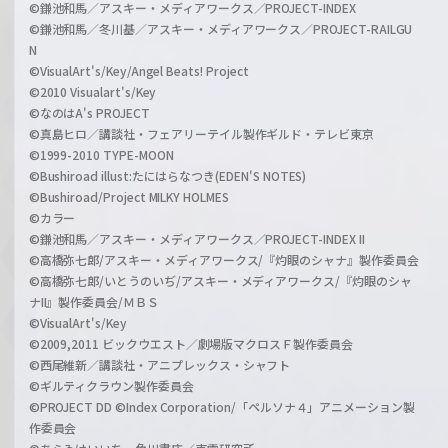
©鎌池和馬／アスキー・メディアワークス／PROJECT-INDEX
©鎌池和馬／冬川基／アスキー・メディアワークス／PROJECT-RAILGU
N
©VisualArt's/Key/Angel Beats! Project
©2010 Visualart's/Key
©なのはA's PROJECT
©真島ヒロ／講談社・フェアリーテイル製作ギルド・テレビ東京
©1999-2010 TYPE-MOON
©Bushiroad illust:たにはらなつき(EDEN'S NOTES)
©Bushiroad/Project MILKY HOLMES
©カラー
©鎌池和馬／アスキー・メディアワークス／PROJECT-INDEX II
©高橋弥七郎/アスキー・メディアワークス/『灼眼のシャナ』製作委員会
©高橋弥七郎/いとうのいぢ/アスキー・メディアワークス/『灼眼のシャ
ナII』製作委員会/ＭＢＳ
©VisualArt's/Key
©2009,2011 ビックウエスト／劇場版マクロスＦ製作委員会
©西尾維新／講談社・アニプレックス・シャフト
©ギルティクラウン製作委員会
©PROJECT DD ©Index Corporation/「ペルソナ４」アニメーション製
作委員会