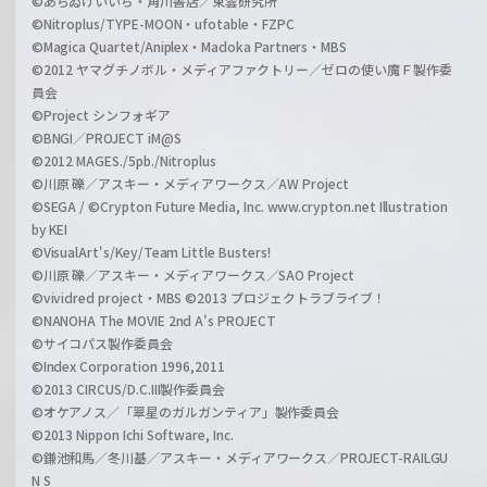
©あらゐけいいち・角川書店／東雲研究所
©Nitroplus/TYPE-MOON・ufotable・FZPC
©Magica Quartet/Aniplex・Madoka Partners・MBS
©2012 ヤマグチノボル・メディアファクトリー／ゼロの使い魔Ｆ製作委
員会
©Project シンフォギア
©BNGI／PROJECT iM@S
©2012 MAGES./5pb./Nitroplus
©川原 礫／アスキー・メディアワークス／AW Project
©SEGA / ©Crypton Future Media, Inc. www.crypton.net Illustration
by KEI
©VisualArt's/Key/Team Little Busters!
©川原 礫／アスキー・メディアワークス／SAO Project
©vividred project・MBS ©2013 プロジェクトラブライブ！
©NANOHA The MOVIE 2nd A's PROJECT
©サイコパス製作委員会
©Index Corporation 1996,2011
©2013 CIRCUS/D.C.III製作委員会
©オケアノス／「翠星のガルガンティア」製作委員会
©2013 Nippon Ichi Software, Inc.
©鎌池和馬／冬川基／アスキー・メディアワークス／PROJECT-RAILGU
N S