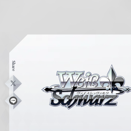
Share
ヴ
ァ
イ
X
ス
シ
L
i
ュ
n
e
ヴ
ァ