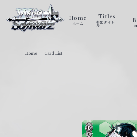
ヴ
ァ
Titles
Home
B
参加タイト
ホーム
イ
ル
ス
シ
ュ
Home
Card List
ヴ
ァ
ル
ツ
｜
W
e
i
ß
S