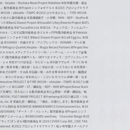
et／Aniplex・Madoka Movie Project Rebellion
©矢吹健太朗・長谷
人」製作委員会
©Project シンフォギアＧＸ
©2015 プロジェクトラブ
-MOON・ufotable・FSNPC
©2015 ひろやまひろし・TYPE-MOON
おそ松さん製作委員会
©高橋留美子・小学館／NHK・NEP・ShoPro
©
ン!!
©BanG Dream! Project
©VisualArt's/Key/Rewrite Project
©ATL
活製作委員会
©&™Lucasfilm Ltd.
©SEGA／チェンクロ・フィルムパー
ＡＤＯＫＡＷＡ／このすば製作委員会
©ミルキィFFPN製作委員会
© Pokelab
roject シンフォギアAXZ
©BanG Dream! Project
©Craft Egg Inc.
©SE
員会
©GAINAX・中島かずき／アニプレックス・KONAMI・テレビ東
!
©Magica Quartet/Aniplex・Magia Record Partners
©Project Rev
ＡＤＯＫＡＷＡ メディアファクトリー刊／ノーゲーム・ノーライフ全権
ード2製作委員会
©蝸牛くも・SBクリエイティブ／ゴブリンスレイヤ
・ｕｅ ©気がつけば毛玉・かにビーム
©久慈マサムネ・平つくね
©
太郎・焦茶
©竜ノ湖太郎・ももこ
©谷川流・いとうのいぢ
©月夜涙・
©あざの耕平・すみ兵 ©石踏一榮・みやま零
©井中だちま・飯田ぽ
一・あらいずみるい
©木村心一・こぶいち むりりん
©榊一郎・なま
tonation PROJECT
©TYPE-MOON・ufotable・FSNPC
©2017 川原
溝口ケージ
©CLAMP・ST／講談社・NEP・NHK
©Project Revue Starli
タジア文庫刊／冴えない♭な製作委員会
©川上泰樹・伏瀬・講談社／転
-MOON / FGO7 ANIME PROJECT
©Frontwing
©2013 橘公司・つな
s, Inc.
© 宮島礼吏・講談社／「彼女、お借りします」製作委員会
©
アイドル同好会
©SUNRISE ©BANDAI NAMCO Entertainment Inc.
©20
/KADOKAWA/「デート・ア・バレット」製作委員会
©Project シンフ
東映アニメーション
©VANGUARD overDress Character Design ©20
イティブ/ダンまち4製作委員会
© 2016 COVER Corp.
©D_CIDE TRA
 reserved.
©2022 プロジェクトラブライブ！虹ヶ咲学園スクールアイ