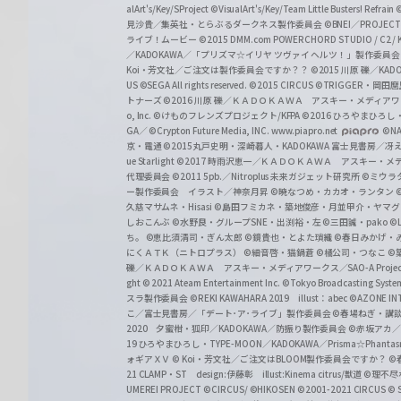
alArt's/Key/SProject
©VisualArt's/Key/Team Little Busters! Refrain
見沙貴／集英社・とらぶるダークネス製作委員会
©BNEI／PROJECT 
ライブ！ムービー
©2015 DMM.com POWERCHORD STUDIO / C2 / KA
／KADOKAWA／「プリズマ☆イリヤ ツヴァイ ヘルツ！」製作委員
Koi・芳文社／ご注文は製作委員会ですか？？
©2015 川原 礫／KA
US ©SEGA All rights reserved.
©2015 CIRCUS
©TRIGGER・岡
トナーズ
©2016 川原 礫／ＫＡＤＯＫＡＷＡ アスキー・メディアワークス刊
o, Inc. ©けものフレンズプロジェクト/KFPA
©2016 ひろやまひろし
GA／ ©Crypton Future Media, INC. www.piapro.net
©NA
京・電通
©2015丸戸史明・深崎暮人・KADOKAWA 富士見書房／
ue Starlight
©2017 時雨沢恵一／ＫＡＤＯＫＡＷＡ アスキー・メディアワー
代理委員会
©2011 5pb.／Nitroplus 未来ガジェット研究所
©ミウラ
ー製作委員会 イラスト／神奈月昇
©暁なつめ・カカオ・ランタン
久慈マサムネ・Hisasi
©島田フミカネ・築地俊彦・月並甲介・ヤマ
しおこんぶ
©水野良・グループSNE・出渕裕・左
©三田誠・pako
©
ち。
©恵比須清司・ぎん太郎
©鏡貴也・とよた瑣織
©春日みかげ・
にくＡＴＫ（ニトロプラス）
©細音啓・猫鍋蒼
©橘公司・つなこ
©
礫／ＫＡＤＯＫＡＷＡ アスキー・メディアワークス／SAO-A Projec
ght
© 2021 Ateam Entertainment Inc.
©Tokyo Broadcasting System 
スラ製作委員会 ©REKI KAWAHARA 2019 illust：abec
©AZONE 
こ／富士見書房／「デート･ア･ライブ」製作委員会
©春場ねぎ・講談
2020 夕蜜柑・狐印／KADOKAWA／防振り製作委員会
©赤坂アカ
19 ひろやまひろし・TYPE-MOON／KADOKAWA／Prisma☆Phant
ォギアＸＶ
© Koi・芳文社／ご注文はBLOOM製作委員会ですか？
©
21 CLAMP・ST design:伊藤彰 illust:Kinema citrus/獣道
©理不尽
UMEREI PROJECT
©CIRCUS/ ©HIKOSEN
©2001-2021 CIRCUS
© S