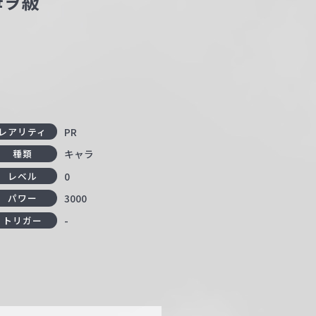
母ヲ級
PR
レアリティ
キャラ
種類
0
レベル
3000
パワー
-
トリガー