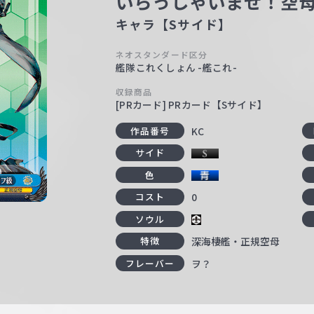
いらっしゃいませ！空
キャラ【Sサイド】
ネオスタンダード区分
艦隊これくしょん -艦これ-
収録商品
[PRカード] PRカード【Sサイド】
KC
作品番号
サイド
色
0
コスト
ソウル
深海棲艦・正規空母
特徴
ヲ？
フレーバー