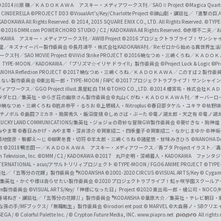
a
©2014 川原 礫／ＫＡＤＯＫＡＷＡ アスキー・メディアワークス刊／SAOⅡ Project
©Magica Quart
CINDERELLA ©PROJECT DD3
©VisualArt's/Key/Charlotte Project
©諫山創・講談社／「進撃の巨
l
DOKAWA All Rights Reserved.
© 2014, 2015 SQUARE ENIX CO., LTD. All Rights Reserved.
©TYPE
会
©2016 DMM.com POWERCHORD STUDIO / C2 / KADOKAWA All Rights Reserved.
©赤塚不二夫／
C
DOKAWA アスキー・メディアワークス刊／AWIB Project
©2016 プロジェクトラブライブ！サンシャイ
h
田麿里／キズナイーバー製作委員会
©長月達平・株式会社KADOKAWA刊／Re:ゼロから始める異世界生
／SAO MOVIE Project
©ViVid Strike PROJECT ©2016 暁なつめ・三嶋くろね／Ｋ
a
・TYPE-MOON／KADOKAWA／「プリズマ☆イリヤ ドライ!!」製作委員会
©Project Luck & Logic
©P
NOHA Reflection PROJECT
©2017 暁なつめ・三嶋くろね／ＫＡＤＯＫＡＷＡ／このすば２製作委
n
冴えない製作委員会
©東出祐一郎・TYPE-MOON / FAPC
©2017 プロジェクトラブライブ！サンシャイン!
n
クス／GGO Project illust.黒星紅白
TM ©TOHO CO., LTD.
©2014 榎宮祐・株式会社Ｋ
タダヒロ／集英社・ゆらぎ荘の幽奈さん製作委員会
©丸山くがね・ＫＡＤＯＫＡＷＡ刊／オーバーロ
e
©暁なつめ・三嶋くろね
©岩井恭平・るろお
©上栖綴人・Nitroplus
©春日部タケル・ユキヲ
©枯野瑛
グチノボル
©島田フミカネ・南房秀久・飯沼俊規
©しめさば・ぶーた
©竜ノ湖太郎・天之有
©竜ノ湖
l
LUCKY LAND COMMUNICATIONS/集英社・ジョジョの奇妙な冒険GW製作委員会
©葵せきな・狗神煌
みやま零 ©春日みかげ・みやま零・深井涼介
©賀東招二・四季童子
©賀東招二・なかじまゆか
©神坂
築地俊彦・駒都え～じ
©柳実冬貴・切符
©羊太郎・三嶋くろね
©諸星悠・甘味みきひろ
©NANOHA De
t
©2018 鴨志田 一／ＫＡＤＯＫＡＷＡ アスキー・メディアワークス／青ブタ Project イラスト／
Television, Inc.
©DMM / C2 / KADOKAWA
©2017 丸戸史明・深崎暮人・KADOKAWA ファン
INTERNATIONAL・acus/アサルトリリィプロジェクト
©TYPE-MOON / FGO6 ANIME PROJECT
©TYPE
社／「五等分の花嫁」製作委員会 ®KODANSHA
©2001-2020 CIRCUS
©VISUAL ARTS/Key
© Cygame
／集英社・かぐや様は告らせたい製作委員会
©2020 プロジェクトラブライブ！虹ヶ咲学園スクール
asm製作委員会
©VISUAL ARTS/Key/「神様になった日」Project
©2020 東出祐一郎・橘公司・NOCO
春場ねぎ・講談社／「五等分の花嫁∬」製作委員会 ®KODANSHA
©葦原大介／集英社・テレビ朝日・
な孫の手/MFブックス/「無職転生」製作委員会
©irodori ent post
© MARVEL
©大森藤ノ・SBクリエ
EGA / © Colorful Palette Inc. / © Crypton Future Media, INC. www.piapro.net
All rights