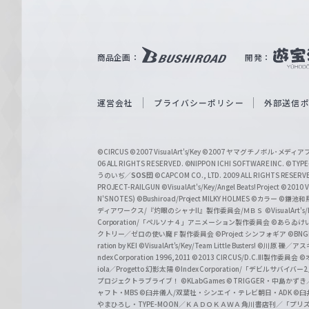
ル
ツ
｜
商品企画：
開発：
W
e
i
運営会社
プライバシーポリシー
外部送信
ß
S
©CIRCUS
©2007 VisualArt's/Key
©2007 ヤマグチノボル･メデ
c
06 ALL RIGHTS RESERVED.
©NIPPON ICHI SOFTWARE INC. ©TYPE-
うのいぢ／
SOS団
©CAPCOM CO., LTD. 2009 ALL RIGHTS RESERV
h
PROJECT-RAILGUN
©VisualArt's/Key/Angel Beats! Project
©2010 Vi
w
N'S NOTES)
©Bushiroad/Project MILKY HOLMES
©カラー
©鎌池和馬
ディアワークス/『灼眼のシャナII』製作委員会/ＭＢＳ
©VisualArt's
a
Corporation/「ペルソナ４」アニメーション製作委員会
©あらゐけ
クトリー／ゼロの使い魔Ｆ製作委員会
©Project シンフォギア
©BNG
r
ration by KEI
©VisualArt's/Key/Team Little Busters!
©川原 礫／アスキ
z
ndex Corporation 1996,2011
©2013 CIRCUS/D.C.III製作委員会
©
iola／Progetto 幻影太陽
©Index Corporation/「デビルサバ
プロジェクトラブライブ！
©KLabGames
© TRIGGER・中島か
ャフト・MBS
©臼井儀人/双葉社・シンエイ・テレビ朝日・ADK
©臼
やまひろし・TYPE-MOON／ＫＡＤＯＫＡＷＡ 角川書店刊／「プ