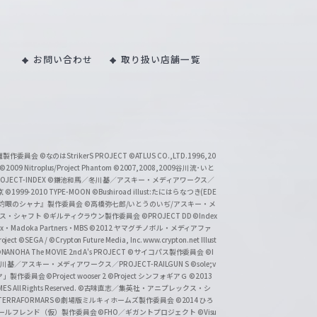
お問い合わせ
取り扱い店舗一覧
い魔製作委員会
©なのはStrikerS PROJECT
©ATLUS CO.,LTD.1996,20
©2009 Nitroplus/Project Phantom
©2007,2008,2009谷川流･いと
CT-INDEX
©鎌池和馬／冬川基／アスキー・メディアワークス／
京
©1999-2010 TYPE-MOON
©Bushiroad illust:たにはらなつき(EDE
『灼眼のシャナ』製作委員会
©高橋弥七郎/いとうのいぢ/アスキー・メ
クス・シャフト
©ギルティクラウン製作委員会
©PROJECT DD ©Index
lex・Madoka Partners・MBS
©2012 ヤマグチノボル・メディアファ
ject
©SEGA / ©Crypton Future Media, Inc. www.crypton.net Illust
NANOHA The MOVIE 2nd A's PROJECT
©サイコパス製作委員会
©I
基／アスキー・メディアワークス／PROJECT-RAILGUN S
©sole;v
リヤ」製作委員会
©Project wooser 2
©Project シンフォギアＧ
©2013
 All Rights Reserved.
©古味直志／集英社・アニプレックス・シ
ERRAFORMARS
©劇場版ミルキィホームズ製作委員会
©2014 ひろ
nc. /ガールフレンド（仮）製作委員会
©FHO／ギガントプロジェクト
©Visu