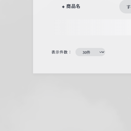
商品名
す
表示件数：