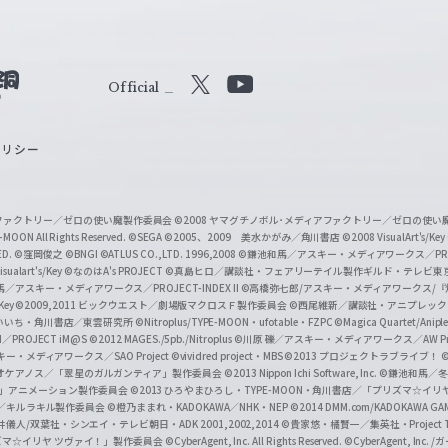
Official
X
Y
o
ポリシー
u
T
u
ィアファクトリー／ゼロの使い魔製作委員会
©2008 ヤマグチノボル･メディアファクトリー／ゼロの使
b
MOON All Rights Reserved.
©SEGA
©2005、2009 美水かがみ／角川書店
©2008 VisualArt's/Key
ED.
©窪岡俊之
©BNGI
©ATLUS CO.,LTD. 1996,2008
©鎌池和馬／アスキー・メディアワークス／PROJE
e
sualart's/Key
©なのはA's PROJECT
©真島ヒロ／講談社・フェアリーテイル製作ギルド・テレビ東
／アスキー・メディアワークス／PROJECT-INDEX II
©高橋弥七郎/アスキー・メディアワークス/
O
/Key
©2009,2011 ビックウエスト／劇場版マクロスＦ製作委員会
©西尾維新／講談社・アニプレッ
f
いいち・角川書店／東雲研究所
©Nitroplus/TYPE-MOON・ufotable・FZPC
©Magica Quartet/Anip
I／PROJECT iM@S
©2012 MAGES./5pb./Nitroplus
©川原 礫／アスキー・メディアワークス／AW Pro
f
ー・メディアワークス／SAO Project
©vividred project・MBS ©2013 プロジェクトラブライブ！
©
i
オケアノス／「翠星のガルガンティア」製作委員会
©2013 Nippon Ichi Software, Inc.
©鎌池和馬／冬川
イバー2」アニメーション製作委員会
©2013 ひろやまひろし・TYPE-MOON・角川書店／「プリズマ☆イ
c
ずき／キルラキル製作委員会
©橙乃ままれ・KADOKAWA／NHK・NEP
©2014 DMM.com/KADOKAWA GAMES
井儀人/双葉社・シンエイ・テレビ朝日・ADK 2001,2002,2014
©貴家悠・橘賢一／集英社・Project T
i
リズマ☆イリヤ ツヴァイ！」製作委員会
©CyberAgent, Inc. All Rights Reserved.
©CyberAgent, I