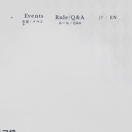
Events
Rule/Q&A
JP
EN
大会・イベン
ルール・Q&A
ト