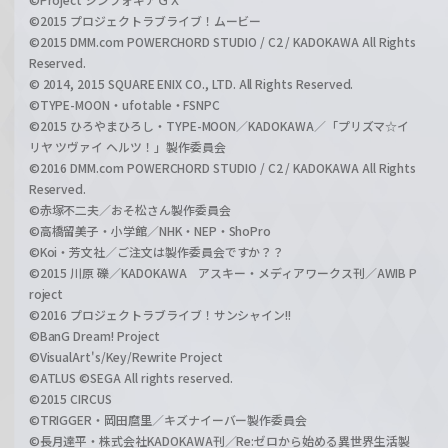
©2015 プロジェクトラブライブ！ムービー
©2015 DMM.com POWERCHORD STUDIO / C2 / KADOKAWA All Rights
Reserved.
© 2014, 2015 SQUARE ENIX CO., LTD. All Rights Reserved.
©TYPE-MOON・ufotable・FSNPC
©2015 ひろやまひろし・TYPE-MOON／KADOKAWA／「プリズマ☆イ
リヤ ツヴァイ ヘルツ！」製作委員会
©2016 DMM.com POWERCHORD STUDIO / C2 / KADOKAWA All Rights
Reserved.
©赤塚不二夫／おそ松さん製作委員会
©高橋留美子・小学館／NHK・NEP・ShoPro
©Koi・芳文社／ご注文は製作委員会ですか？？
©2015 川原 礫／KADOKAWA アスキー・メディアワークス刊／AWIB P
roject
©2016 プロジェクトラブライブ！サンシャイン!!
©BanG Dream! Project
©VisualArt's/Key/Rewrite Project
©ATLUS ©SEGA All rights reserved.
©2015 CIRCUS
©TRIGGER・岡田麿里／キズナイーバー製作委員会
©長月達平・株式会社KADOKAWA刊／Re:ゼロから始める異世界生活製