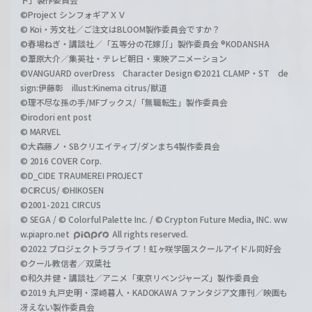
©Project シンフォギアＸＶ
© Koi・芳文社／ご注文はBLOOM製作委員会ですか？
©春場ねぎ・講談社／「五等分の花嫁∬」製作委員会 ®KODANSHA
©葦原大介／集英社・テレビ朝日・東映アニメーション
©VANGUARD overDress Character Design ©2021 CLAMP・ST de
sign:伊藤彰 illust:Kinema citrus/獣道
©理不尽な孫の手/MFブックス/「無職転生」製作委員会
©irodori ent post
© MARVEL
©大森藤ノ・SBクリエイティブ/ダンまち4製作委員会
© 2016 COVER Corp.
©D_CIDE TRAUMEREI PROJECT
©CIRCUS/ ©HIKOSEN
©2001-2021 CIRCUS
© SEGA / © Colorful Palette Inc. / © Crypton Future Media, INC. ww
w.piapro.net
All rights reserved.
©2022 プロジェクトラブライブ！虹ヶ咲学園スクールアイドル同好会
©クール教信者／双葉社
©和久井健・講談社／アニメ「東京リベンジャーズ」製作委員会
©2019 丸戸史明・深崎暮人・KADOKAWA ファンタジア文庫刊／映画も
冴えない製作委員会