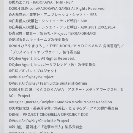
©橙乃ままれ・KADOKAWA／NHK・NEP
©2014 DMM.com/KADOKAWA GAMES All Rights Reserved.
©古味直志／集英社・アニプレックス・シャフト・MBS
©臼井儀人/双葉社・シンエイ・テレビ朝日・ADK
©臼井儀人/双葉社・シンエイ・テレビ朝日・ADK 2001,2002,2014
©貴家悠・橘賢一／集英社・Project TERRAFORMARS
©劇場版ミルキィホームズ製作委員会
©2014 ひろやまひろし・TYPE-MOON／ＫＡＤＯＫＡＷＡ 角川書店刊／
「プリズマ☆イリヤ ツヴァイ！」製作委員会
©CyberAgent, Inc. All Rights Reserved.
©CyberAgent, Inc. /ガールフレンド（仮）製作委員会
©FHO／ギガントプロジェクト
©VisualArt's/Key/SProject
©VisualArt's/Key/Team Little Busters! Refrain
©2014 川原 礫／ＫＡＤＯＫＡＷＡ アスキー・メディアワークス刊／S
AOⅡ Project
©Magica Quartet／Aniplex・Madoka Movie Project Rebellion
©矢吹健太朗・長谷見沙貴／集英社・とらぶるダークネス製作委員会
©BNEI／PROJECT CINDERELLA ©PROJECT DD3
©VisualArt's/Key/Charlotte Project
©諫山創・講談社／「進撃の巨人」製作委員会
©Project シンフォギアＧＸ