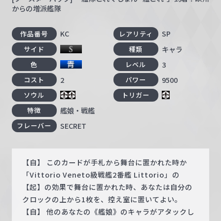
からの増派艦隊
KC
SP
作品番号
レアリティ
キャラ
サイド
種類
3
色
レベル
2
9500
コスト
パワー
ソウル
トリガー
艦娘・戦艦
特徴
SECRET
フレーバー
【自】 このカードが手札から舞台に置かれた時か
「Vittorio Veneto級戦艦2番艦 Littorio」の
【起】の効果で舞台に置かれた時、あなたは自分の
クロックの上から1枚を、控え室に置いてよい。
【自】 他のあなたの《艦娘》のキャラがアタックし