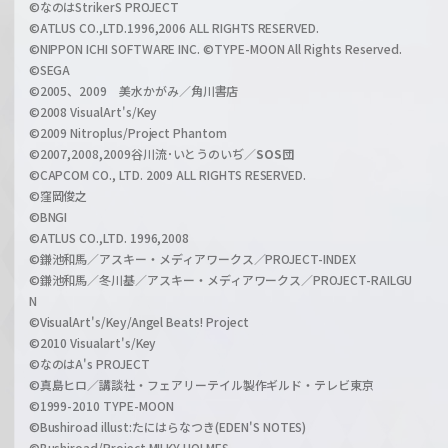
©なのはStrikerS PROJECT
h
©ATLUS CO.,LTD.1996,2006 ALL RIGHTS RESERVED.
a
©NIPPON ICHI SOFTWARE INC. ©TYPE-MOON All Rights Reserved.
n
©SEGA
©2005、2009 美水かがみ／角川書店
n
©2008 VisualArt's/Key
e
©2009 Nitroplus/Project Phantom
l
©2007,2008,2009谷川流･いとうのいぢ／
SOS団
©CAPCOM CO., LTD. 2009 ALL RIGHTS RESERVED.
©窪岡俊之
©BNGI
©ATLUS CO.,LTD. 1996,2008
©鎌池和馬／アスキー・メディアワークス／PROJECT-INDEX
©鎌池和馬／冬川基／アスキー・メディアワークス／PROJECT-RAILGU
N
©VisualArt's/Key/Angel Beats! Project
©2010 Visualart's/Key
©なのはA's PROJECT
©真島ヒロ／講談社・フェアリーテイル製作ギルド・テレビ東京
©1999-2010 TYPE-MOON
©Bushiroad illust:たにはらなつき(EDEN'S NOTES)
©Bushiroad/Project MILKY HOLMES