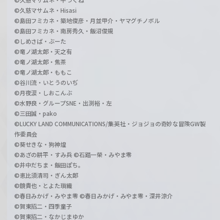
©久慈マサムネ・Hisasi
©島田フミカネ・築地俊彦・月並甲介・ヤマグチノボル
©島田フミカネ・南房秀久・飯沼俊規
©しめさば・ぶーた
©竜ノ湖太郎・天之有
©竜ノ湖太郎・焦茶
©竜ノ湖太郎・ももこ
©谷川流・いとうのいぢ
©月夜涙・しおこんぶ
©水野良・グループSNE・出渕裕・左
©三田誠・pako
©LUCKY LAND COMMUNICATIONS/集英社・ジョジョの奇妙な冒険GW製
作委員会
©葵せきな・狗神煌
©あざの耕平・すみ兵 ©石踏一榮・みやま零
©井中だちま・飯田ぽち。
©恵比須清司・ぎん太郎
©鏡貴也・とよた瑣織
©春日みかげ・みやま零 ©春日みかげ・みやま零・深井涼介
©賀東招二・四季童子
©賀東招二・なかじまゆか