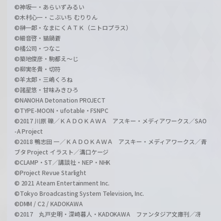
©神坂一・あらいずみるい
©木村心一・こぶいち むりりん
©榊一郎・なまにくＡＴＫ（ニトロプラス）
©細音啓・猫鍋蒼
©橘公司・つなこ
©築地俊彦・駒都え～じ
©柳実冬貴・切符
©羊太郎・三嶋くろね
©諸星悠・甘味みきひろ
©NANOHA Detonation PROJECT
©TYPE-MOON・ufotable・FSNPC
©2017 川原 礫／ＫＡＤＯＫＡＷＡ アスキー・メディアワークス／SAO
-A Project
©2018 鴨志田 一／ＫＡＤＯＫＡＷＡ アスキー・メディアワークス／青
ブタ Project イラスト／溝口ケージ
©CLAMP・ST／講談社・NEP・NHK
©Project Revue Starlight
© 2021 Ateam Entertainment Inc.
©Tokyo Broadcasting System Television, Inc.
©DMM / C2 / KADOKAWA
©2017 丸戸史明・深崎暮人・KADOKAWA ファンタジア文庫刊／冴