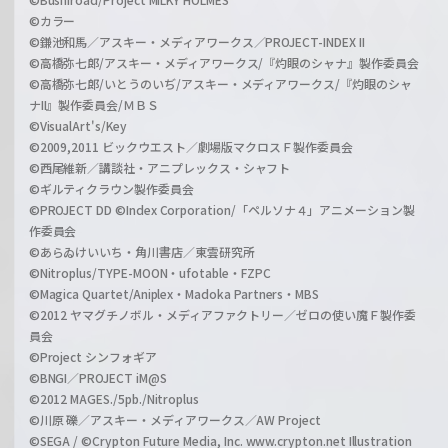
©カラー
©鎌池和馬／アスキー・メディアワークス／PROJECT-INDEX II
©高橋弥七郎/アスキー・メディアワークス/『灼眼のシャナ』製作委員会
©高橋弥七郎/いとうのいぢ/アスキー・メディアワークス/『灼眼のシャ
ナII』製作委員会/ＭＢＳ
©VisualArt's/Key
©2009,2011 ビックウエスト／劇場版マクロスＦ製作委員会
©西尾維新／講談社・アニプレックス・シャフト
©ギルティクラウン製作委員会
©PROJECT DD ©Index Corporation/「ペルソナ４」アニメーション製
作委員会
©あらゐけいいち・角川書店／東雲研究所
©Nitroplus/TYPE-MOON・ufotable・FZPC
©Magica Quartet/Aniplex・Madoka Partners・MBS
©2012 ヤマグチノボル・メディアファクトリー／ゼロの使い魔Ｆ製作委
員会
©Project シンフォギア
©BNGI／PROJECT iM@S
©2012 MAGES./5pb./Nitroplus
©川原 礫／アスキー・メディアワークス／AW Project
©SEGA / ©Crypton Future Media, Inc. www.crypton.net Illustration