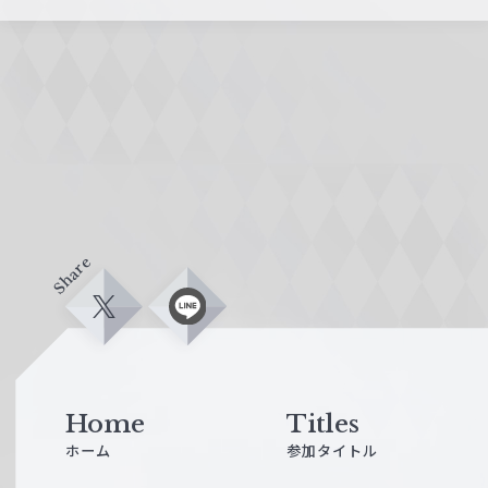
Share
X
L
i
n
e
Home
Titles
ホーム
参加タイトル