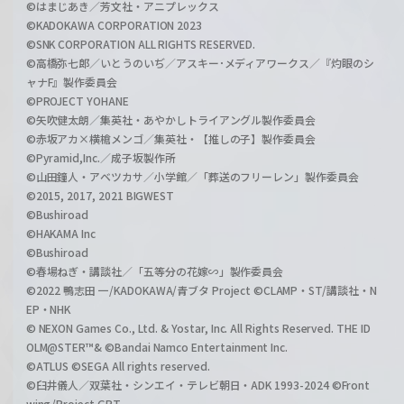
©はまじあき／芳文社・アニプレックス
©KADOKAWA CORPORATION 2023
©SNK CORPORATION ALL RIGHTS RESERVED.
©高橋弥七郎／いとうのいぢ／アスキー･メディアワークス／『灼眼のシ
ャナF』製作委員会
©PROJECT YOHANE
©矢吹健太朗／集英社・あやかしトライアングル製作委員会
©赤坂アカ×横槍メンゴ／集英社・【推しの子】製作委員会
©Pyramid,Inc.／成子坂製作所
©山田鐘人・アベツカサ／小学館／「葬送のフリーレン」製作委員会
©2015, 2017, 2021 BIGWEST
©Bushiroad
©HAKAMA Inc
©Bushiroad
©春場ねぎ・講談社／「五等分の花嫁∽」製作委員会
©2022 鴨志田 一/KADOKAWA/青ブタ Project ©CLAMP・ST/講談社・N
EP・NHK
© NEXON Games Co., Ltd. & Yostar, Inc. All Rights Reserved. THE ID
OLM@STER™& ©Bandai Namco Entertainment Inc.
©ATLUS ©SEGA All rights reserved.
©臼井儀人／双葉社・シンエイ・テレビ朝日・ADK 1993-2024 ©Front
wing/Project GPT