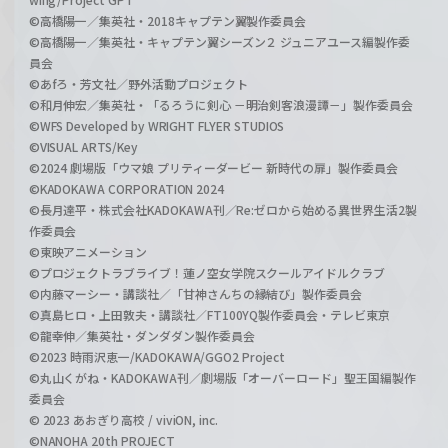
©高橋陽一／集英社・2018キャプテン翼製作委員会
©高橋陽一／集英社・キャプテン翼シーズン２ ジュニアユース編製作委
員会
©あfろ・芳文社／野外活動プロジェクト
©和月伸宏／集英社・「るろうに剣心 －明治剣客浪漫譚－」製作委員会
©WFS Developed by WRIGHT FLYER STUDIOS
©VISUAL ARTS/Key
©2024 劇場版「ウマ娘 プリティーダービー 新時代の扉」製作委員会
©KADOKAWA CORPORATION 2024
©長月達平・株式会社KADOKAWA刊／Re:ゼロから始める異世界生活2製
作委員会
©東映アニメーション
©プロジェクトラブライブ！蓮ノ空女学院スクールアイドルクラブ
©内藤マーシー・講談社／「甘神さんちの縁結び」製作委員会
©真島ヒロ・上田敦夫・講談社／FT100YQ製作委員会・テレビ東京
©龍幸伸／集英社・ダンダダン製作委員会
©2023 時雨沢恵一/KADOKAWA/GGO2 Project
©丸山くがね・KADOKAWA刊／劇場版「オーバーロード」聖王国編製作
委員会
© 2023 あおぎり高校 / viviON, inc.
©NANOHA 20th PROJECT