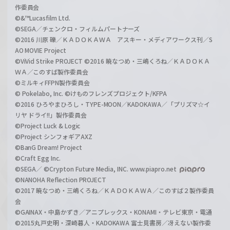
作委員会
©&™Lucasfilm Ltd.
©SEGA／チェンクロ・フィルムパートナーズ
©2016 川原 礫／ＫＡＤＯＫＡＷＡ アスキー・メディアワークス刊／S
AO MOVIE Project
©ViVid Strike PROJECT ©2016 暁なつめ・三嶋くろね／ＫＡＤＯＫＡ
ＷＡ／このすば製作委員会
©ミルキィFFPN製作委員会
© Pokelabo, Inc. ©けものフレンズプロジェクト/KFPA
©2016 ひろやまひろし・TYPE-MOON／KADOKAWA／「プリズマ☆イ
リヤ ドライ!!」製作委員会
©Project Luck & Logic
©Project シンフォギアAXZ
©BanG Dream! Project
©Craft Egg Inc.
©SEGA／ ©Crypton Future Media, INC. www.piapro.net
©NANOHA Reflection PROJECT
©2017 暁なつめ・三嶋くろね／ＫＡＤＯＫＡＷＡ／このすば２製作委員
会
©GAINAX・中島かずき／アニプレックス・KONAMI・テレビ東京・電通
©2015丸戸史明・深崎暮人・KADOKAWA 富士見書房／冴えない製作委