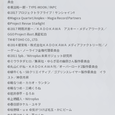
員会
©東出祐一郎・TYPE-MOON / FAPC
©2017 プロジェクトラブライブ！サンシャイン!!
©Magica Quartet/Aniplex・Magia Record Partners
©Project Revue Starlight
©2017 時雨沢恵一／ＫＡＤＯＫＡＷＡ アスキー・メディアワークス／
GGO Project illust.黒星紅白
TM ©TOHO CO., LTD.
©2014 榎宮祐・株式会社ＫＡＤＯＫＡＷＡ メディアファクトリー刊／ノ
ーゲーム・ノーライフ全権代理委員会
©2011 5pb.／Nitroplus 未来ガジェット研究所
©ミウラタダヒロ／集英社・ゆらぎ荘の幽奈さん製作委員会
©丸山くがね・ＫＡＤＯＫＡＷＡ刊／オーバーロード2製作委員会
©蝸牛くも・SBクリエイティブ／ゴブリンスレイヤー製作委員会 イラ
スト／神奈月昇
©暁なつめ・カカオ・ランタン
©暁なつめ・三嶋くろね
©岩井恭平・るろお
©上栖綴人・Nitroplus
©春日部タケル・ユキヲ
©枯野瑛・ｕｅ ©気がつけば毛玉・かにビーム
©久慈マサムネ・平つくね