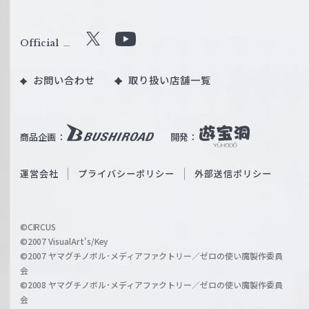
ヴ
ァ
ル
Official
X
Y
ツ
o
｜
お問い合わせ
取り扱い店舗一覧
u
W
T
e
u
i
b
商品企画：
開発：
ß
e
S
O
運営会社
プライバシーポリシー
外部送信ポリシー
c
f
h
f
w
i
a
©CIRCUS
c
©2007 VisualArt's/Key
r
i
©2007 ヤマグチノボル･メディアファクトリー／ゼロの使い魔製作委員
z
会
a
©2008 ヤマグチノボル･メディアファクトリー／ゼロの使い魔製作委員
l
会
C