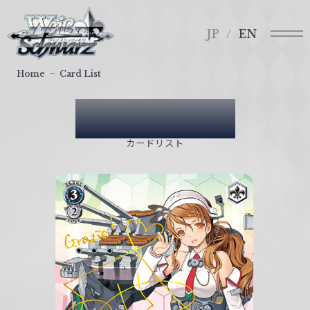
メ
ヴ
ニ
ァ
JP
EN
ュ
イ
ー
ス
Home
Card List
シ
ュ
Card List
ヴ
ァ
カードリスト
ル
ツ
｜
W
e
i
ß
S
c
h