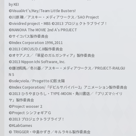
by KEI
©VisualArt's/Key/Team Little Busters!
©川原 礫／アスキー・メディアワークス／SAO Project
©vividred project・MBS ©2013 プロジェクトラブライブ！
©NANOHA The MOVIE 2nd A's PROJECT
©サイコパス製作委員会
©Index Corporation 1996,2011
©2013 CIRCUS/D.C.III製作委員会
©オケアノス／「翠星のガルガンティア」製作委員会
©2013 Nippon Ichi Software, Inc.
©鎌池和馬／冬川基／アスキー・メディアワークス／PROJECT-RAILGU
N S
©sole;viola／Progetto 幻影太陽
©Index Corporation/「デビルサバイバー2」アニメーション製作委員会
©2013 ひろやまひろし・TYPE-MOON・角川書店／「プリズマ☆イリ
ヤ」製作委員会
©Project wooser 2
©Project シンフォギアＧ
©2013 プロジェクトラブライブ！
©KLabGames
© TRIGGER・中島かずき／キルラキル製作委員会