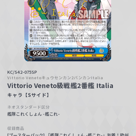
w
a
r
z
KC/S42-075SP
Vittorio Venetoキュウセンカン2バンカンItalia
Vittorio Veneto級戦艦2番艦 Italia
キャラ【Sサイド】
ネオスタンダード区分
艦隊これくしょん -艦これ-
収録商品
[ブースターパック] 「艦隊これくしょん -艦これ-」到着！欧州