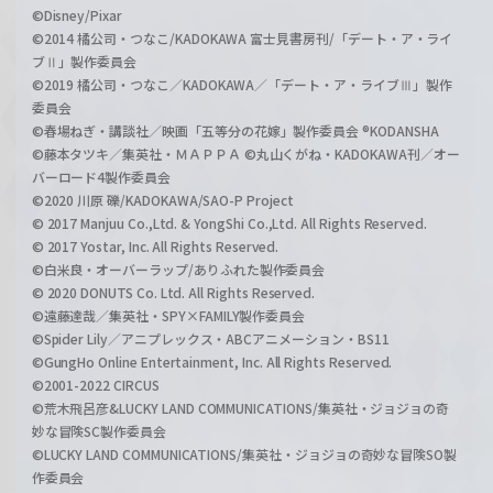
©Disney/Pixar
©2014 橘公司・つなこ/KADOKAWA 富士見書房刊/「デート・ア・ライ
ブⅡ」製作委員会
©2019 橘公司・つなこ／KADOKAWA／「デート・ア・ライブⅢ」製作
委員会
©春場ねぎ・講談社／映画「五等分の花嫁」製作委員会 ®KODANSHA
©藤本タツキ／集英社・ＭＡＰＰＡ ©丸山くがね・KADOKAWA刊／オー
バーロード4製作委員会
©2020 川原 礫/KADOKAWA/SAO-P Project
© 2017 Manjuu Co.,Ltd. & YongShi Co.,Ltd. All Rights Reserved.
© 2017 Yostar, Inc. All Rights Reserved.
©白米良・オーバーラップ/ありふれた製作委員会
© 2020 DONUTS Co. Ltd. All Rights Reserved.
©遠藤達哉／集英社・SPY×FAMILY製作委員会
©Spider Lily／アニプレックス・ABCアニメーション・BS11
©GungHo Online Entertainment, Inc. All Rights Reserved.
©2001-2022 CIRCUS
©荒木飛呂彦&LUCKY LAND COMMUNICATIONS/集英社・ジョジョの奇
妙な冒険SC製作委員会
©LUCKY LAND COMMUNICATIONS/集英社・ジョジョの奇妙な冒険SO製
作委員会