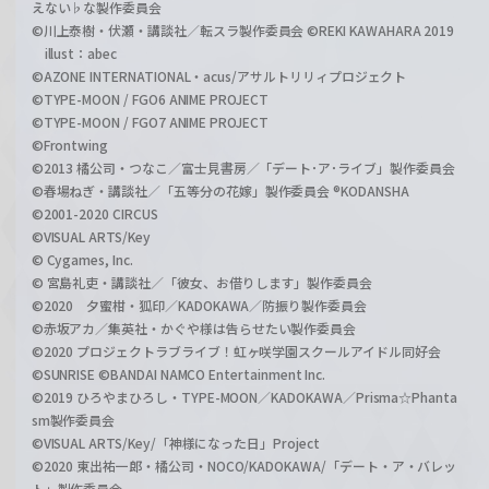
えない♭な製作委員会
©川上泰樹・伏瀬・講談社／転スラ製作委員会 ©REKI KAWAHARA 2019
illust：abec
©AZONE INTERNATIONAL・acus/アサルトリリィプロジェクト
©TYPE-MOON / FGO6 ANIME PROJECT
©TYPE-MOON / FGO7 ANIME PROJECT
©Frontwing
©2013 橘公司・つなこ／富士見書房／「デート･ア･ライブ」製作委員会
©春場ねぎ・講談社／「五等分の花嫁」製作委員会 ®KODANSHA
©2001-2020 CIRCUS
©VISUAL ARTS/Key
© Cygames, Inc.
© 宮島礼吏・講談社／「彼女、お借りします」製作委員会
©2020 夕蜜柑・狐印／KADOKAWA／防振り製作委員会
©赤坂アカ／集英社・かぐや様は告らせたい製作委員会
©2020 プロジェクトラブライブ！虹ヶ咲学園スクールアイドル同好会
©SUNRISE ©BANDAI NAMCO Entertainment Inc.
©2019 ひろやまひろし・TYPE-MOON／KADOKAWA／Prisma☆Phanta
sm製作委員会
©VISUAL ARTS/Key/「神様になった日」Project
©2020 東出祐一郎・橘公司・NOCO/KADOKAWA/「デート・ア・バレッ
ト」製作委員会