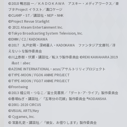
©2018 鴨志田 一／ＫＡＤＯＫＡＷＡ アスキー・メディアワークス／青
ブタ Project イラスト／溝口ケージ
©CLAMP・ST／講談社・NEP・NHK
©Project Revue Starlight
© 2021 Ateam Entertainment Inc.
©Tokyo Broadcasting System Television, Inc.
©DMM / C2 / KADOKAWA
©2017 丸戸史明・深崎暮人・KADOKAWA ファンタジア文庫刊／冴
えない♭な製作委員会
©川上泰樹・伏瀬・講談社／転スラ製作委員会 ©REKI KAWAHARA 2019
illust：abec
©AZONE INTERNATIONAL・acus/アサルトリリィプロジェクト
©TYPE-MOON / FGO6 ANIME PROJECT
©TYPE-MOON / FGO7 ANIME PROJECT
©Frontwing
©2013 橘公司・つなこ／富士見書房／「デート･ア･ライブ」製作委員会
©春場ねぎ・講談社／「五等分の花嫁」製作委員会 ®KODANSHA
©2001-2020 CIRCUS
©VISUAL ARTS/Key
© Cygames, Inc.
© 宮島礼吏・講談社／「彼女、お借りします」製作委員会