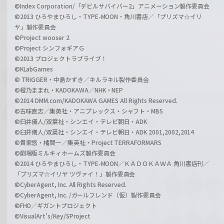
©Index Corporation/「デビルサバイバー2」アニメーション製作委員会
©2013 ひろやまひろし・TYPE-MOON・角川書店／「プリズマ☆イリ
ヤ」製作委員会
©Project wooser 2
©Project シンフォギアＧ
©2013 プロジェクトラブライブ！
©KLabGames
© TRIGGER・中島かずき／キルラキル製作委員会
©橙乃ままれ・KADOKAWA／NHK・NEP
©2014 DMM.com/KADOKAWA GAMES All Rights Reserved.
©古味直志／集英社・アニプレックス・シャフト・MBS
©臼井儀人/双葉社・シンエイ・テレビ朝日・ADK
©臼井儀人/双葉社・シンエイ・テレビ朝日・ADK 2001,2002,2014
©貴家悠・橘賢一／集英社・Project TERRAFORMARS
©劇場版ミルキィホームズ製作委員会
©2014 ひろやまひろし・TYPE-MOON／ＫＡＤＯＫＡＷＡ 角川書店刊／
「プリズマ☆イリヤ ツヴァイ！」製作委員会
©CyberAgent, Inc. All Rights Reserved.
©CyberAgent, Inc. /ガールフレンド（仮）製作委員会
©FHO／ギガントプロジェクト
©VisualArt's/Key/SProject