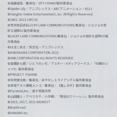
©遠藤達哉／集英社・SPY×FAMILY製作委員会
©Spider Lily／アニプレックス・ABCアニメーション・BS11
©GungHo Online Entertainment, Inc. All Rights Reserved.
©2001-2022 CIRCUS
©荒木飛呂彦&LUCKY LAND COMMUNICATIONS/集英社・ジョジョの奇
妙な冒険SC製作委員会
©LUCKY LAND COMMUNICATIONS/集英社・ジョジョの奇妙な冒険SO製
作委員会
©はまじあき／芳文社・アニプレックス
©KADOKAWA CORPORATION 2023
©SNK CORPORATION ALL RIGHTS RESERVED.
©高橋弥七郎／いとうのいぢ／アスキー･メディアワークス／『灼眼のシ
ャナF』製作委員会
©PROJECT YOHANE
©矢吹健太朗／集英社・あやかしトライアングル製作委員会
©赤坂アカ×横槍メンゴ／集英社・【推しの子】製作委員会
©Pyramid,Inc.／成子坂製作所
©山田鐘人・アベツカサ／小学館／「葬送のフリーレン」製作委員会
©2015, 2017, 2021 BIGWEST
©Bushiroad
©HAKAMA Inc