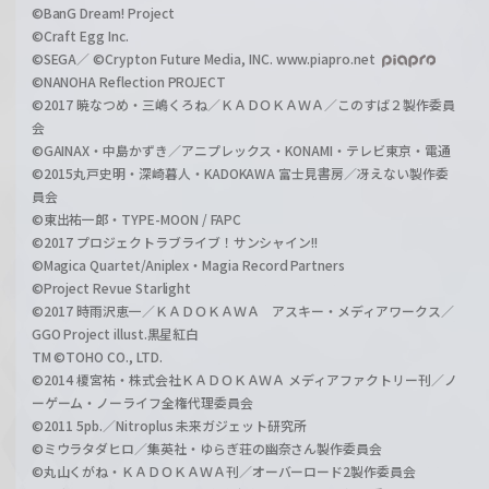
©BanG Dream! Project
©Craft Egg Inc.
©SEGA／ ©Crypton Future Media, INC. www.piapro.net
©NANOHA Reflection PROJECT
©2017 暁なつめ・三嶋くろね／ＫＡＤＯＫＡＷＡ／このすば２製作委員
会
©GAINAX・中島かずき／アニプレックス・KONAMI・テレビ東京・電通
©2015丸戸史明・深崎暮人・KADOKAWA 富士見書房／冴えない製作委
員会
©東出祐一郎・TYPE-MOON / FAPC
©2017 プロジェクトラブライブ！サンシャイン!!
©Magica Quartet/Aniplex・Magia Record Partners
©Project Revue Starlight
©2017 時雨沢恵一／ＫＡＤＯＫＡＷＡ アスキー・メディアワークス／
GGO Project illust.黒星紅白
TM ©TOHO CO., LTD.
©2014 榎宮祐・株式会社ＫＡＤＯＫＡＷＡ メディアファクトリー刊／ノ
ーゲーム・ノーライフ全権代理委員会
©2011 5pb.／Nitroplus 未来ガジェット研究所
©ミウラタダヒロ／集英社・ゆらぎ荘の幽奈さん製作委員会
©丸山くがね・ＫＡＤＯＫＡＷＡ刊／オーバーロード2製作委員会