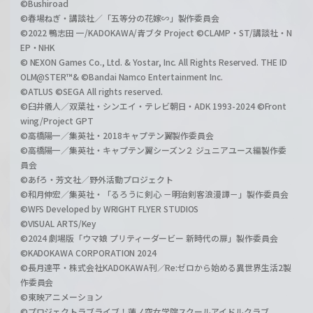
©Bushiroad
©春場ねぎ・講談社／「五等分の花嫁∽」製作委員会
©2022 鴨志田 一/KADOKAWA/青ブタ Project ©CLAMP・ST/講談社・N
EP・NHK
© NEXON Games Co., Ltd. & Yostar, Inc. All Rights Reserved. THE ID
OLM@STER™& ©Bandai Namco Entertainment Inc.
©ATLUS ©SEGA All rights reserved.
©臼井儀人／双葉社・シンエイ・テレビ朝日・ADK 1993-2024 ©Front
wing/Project GPT
©高橋陽一／集英社・2018キャプテン翼製作委員会
©高橋陽一／集英社・キャプテン翼シーズン２ ジュニアユース編製作委
員会
©あfろ・芳文社／野外活動プロジェクト
©和月伸宏／集英社・「るろうに剣心 －明治剣客浪漫譚－」製作委員会
©WFS Developed by WRIGHT FLYER STUDIOS
©VISUAL ARTS/Key
©2024 劇場版「ウマ娘 プリティーダービー 新時代の扉」製作委員会
©KADOKAWA CORPORATION 2024
©長月達平・株式会社KADOKAWA刊／Re:ゼロから始める異世界生活2製
作委員会
©東映アニメーション
©プロジェクトラブライブ！蓮ノ空女学院スクールアイドルクラブ