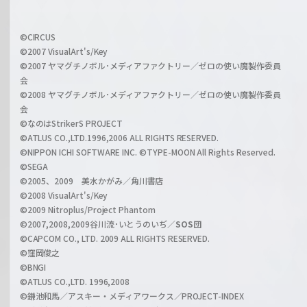
h
f
w
i
a
©CIRCUS
c
©2007 VisualArt's/Key
r
i
©2007 ヤマグチノボル･メディアファクトリー／ゼロの使い魔製作委員
z
会
a
©2008 ヤマグチノボル･メディアファクトリー／ゼロの使い魔製作委員
l
会
C
©なのはStrikerS PROJECT
h
©ATLUS CO.,LTD.1996,2006 ALL RIGHTS RESERVED.
a
©NIPPON ICHI SOFTWARE INC. ©TYPE-MOON All Rights Reserved.
n
©SEGA
©2005、2009 美水かがみ／角川書店
n
©2008 VisualArt's/Key
e
©2009 Nitroplus/Project Phantom
l
©2007,2008,2009谷川流･いとうのいぢ／
SOS団
©CAPCOM CO., LTD. 2009 ALL RIGHTS RESERVED.
©窪岡俊之
©BNGI
©ATLUS CO.,LTD. 1996,2008
©鎌池和馬／アスキー・メディアワークス／PROJECT-INDEX