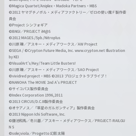
©Magica Quartet/Aniplex・Madoka Partners・MBS
©2012 ヤマグチノボル・メディアファクトリー／ゼロの使い魔Ｆ製作委
員会
©Project シンフォギア
©BNGI／PROJECT iM@S
©2012 MAGES./5pb./Nitroplus
©川原 礫／アスキー・メディアワークス／AW Project
©SEGA / ©Crypton Future Media, Inc. www.crypton.net Illustration
by KEI
©VisualArt's/Key/Team Little Busters!
©川原 礫／アスキー・メディアワークス／SAO Project
©vividred project・MBS ©2013 プロジェクトラブライブ！
©NANOHA The MOVIE 2nd A's PROJECT
©サイコパス製作委員会
©Index Corporation 1996,2011
©2013 CIRCUS/D.C.III製作委員会
©オケアノス／「翠星のガルガンティア」製作委員会
©2013 Nippon Ichi Software, Inc.
©鎌池和馬／冬川基／アスキー・メディアワークス／PROJECT-RAILGU
N S
©sole;viola／Progetto 幻影太陽