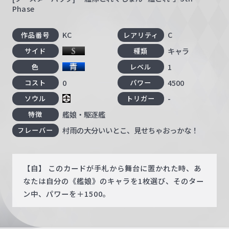
Phase
KC
C
作品番号
レアリティ
キャラ
サイド
種類
1
色
レベル
0
4500
コスト
パワー
-
ソウル
トリガー
艦娘・駆逐艦
特徴
村雨の大分いいとこ、見せちゃおっかな！
フレーバー
【自】 このカードが手札から舞台に置かれた時、あ
なたは自分の《艦娘》のキャラを1枚選び、そのター
ン中、パワーを＋1500。