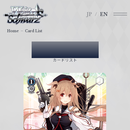
メ
ヴ
ニ
ァ
JP
EN
ュ
イ
ー
ス
Home
Card List
シ
ュ
Card List
ヴ
ァ
カードリスト
ル
ツ
｜
W
e
i
ß
S
c
h