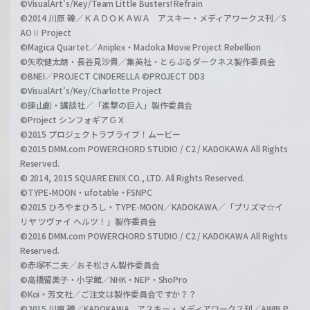
©VisualArt's/Key/Team Little Busters! Refrain
©2014 川原 礫／ＫＡＤＯＫＡＷＡ アスキー・メディアワークス刊／S
AOⅡ Project
©Magica Quartet／Aniplex・Madoka Movie Project Rebellion
©矢吹健太朗・長谷見沙貴／集英社・とらぶるダークネス製作委員会
©BNEI／PROJECT CINDERELLA ©PROJECT DD3
©VisualArt's/Key/Charlotte Project
©諫山創・講談社／「進撃の巨人」製作委員会
©Project シンフォギアＧＸ
©2015 プロジェクトラブライブ！ムービー
©2015 DMM.com POWERCHORD STUDIO / C2 / KADOKAWA All Rights
Reserved.
© 2014, 2015 SQUARE ENIX CO., LTD. All Rights Reserved.
©TYPE-MOON・ufotable・FSNPC
©2015 ひろやまひろし・TYPE-MOON／KADOKAWA／「プリズマ☆イ
リヤ ツヴァイ ヘルツ！」製作委員会
©2016 DMM.com POWERCHORD STUDIO / C2 / KADOKAWA All Rights
Reserved.
©赤塚不二夫／おそ松さん製作委員会
©高橋留美子・小学館／NHK・NEP・ShoPro
©Koi・芳文社／ご注文は製作委員会ですか？？
©2015 川原 礫／KADOKAWA アスキー・メディアワークス刊／AWIB P