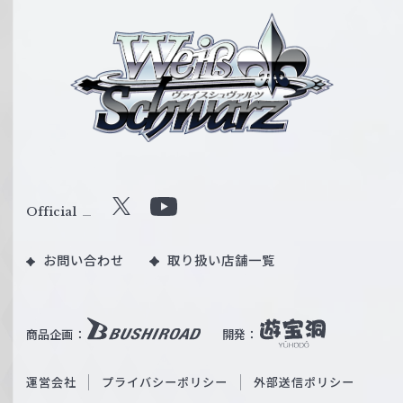
ヴ
ァ
イ
ス
シ
ュ
ヴ
ァ
ル
Official
X
Y
ツ
o
｜
お問い合わせ
取り扱い店舗一覧
u
W
T
e
u
i
b
商品企画：
開発：
ß
e
S
O
運営会社
プライバシーポリシー
外部送信ポリシー
c
f