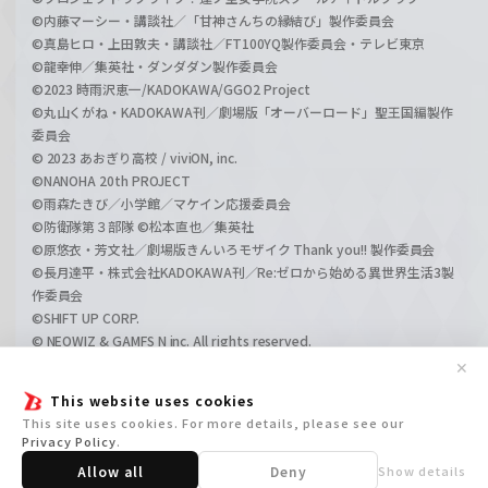
©内藤マーシー・講談社／「甘神さんちの縁結び」製作委員会
©真島ヒロ・上田敦夫・講談社／FT100YQ製作委員会・テレビ東京
©龍幸伸／集英社・ダンダダン製作委員会
©2023 時雨沢恵一/KADOKAWA/GGO2 Project
©丸山くがね・KADOKAWA刊／劇場版「オーバーロード」聖王国編製作
委員会
© 2023 あおぎり高校 / viviON, inc.
©NANOHA 20th PROJECT
©雨森たきび／小学館／マケイン応援委員会
©防衛隊第３部隊 ©松本直也／集英社
©原悠衣・芳文社／劇場版きんいろモザイク Thank you!! 製作委員会
©長月達平・株式会社KADOKAWA刊／Re:ゼロから始める異世界生活3製
作委員会
©SHIFT UP CORP.
© NEOWIZ & GAMFS N inc. All rights reserved.
©ATLUS. ©SEGA.
✕
©GIRLS und PANZER Projekt
This website uses cookies
©GIRLS und PANZER Film Projekt
This site uses cookies. For more details, please see our
©GIRLS und PANZER Finale Projekt
Privacy Policy
.
Allow all
Deny
Show details