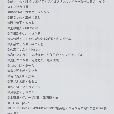
©蝸牛くも・SBクリエイティブ／ゴブリンスレイヤー製作委員会 イラ
スト／神奈月昇
©暁なつめ・カカオ・ランタン
©暁なつめ・三嶋くろね
©岩井恭平・るろお
©上栖綴人・Nitroplus
©春日部タケル・ユキヲ
©枯野瑛・ｕｅ ©気がつけば毛玉・かにビーム
©久慈マサムネ・平つくね
©久慈マサムネ・Hisasi
©島田フミカネ・築地俊彦・月並甲介・ヤマグチノボル
©島田フミカネ・南房秀久・飯沼俊規
©しめさば・ぶーた
©竜ノ湖太郎・天之有
©竜ノ湖太郎・焦茶
©竜ノ湖太郎・ももこ
©谷川流・いとうのいぢ
©月夜涙・しおこんぶ
©水野良・グループSNE・出渕裕・左
©三田誠・pako
©LUCKY LAND COMMUNICATIONS/集英社・ジョジョの奇妙な冒険GW製
作委員会