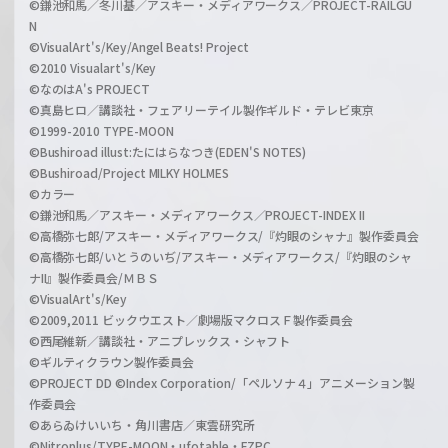
©鎌池和馬／冬川基／アスキー・メディアワークス／PROJECT-RAILGU
N
©VisualArt's/Key/Angel Beats! Project
©2010 Visualart's/Key
©なのはA's PROJECT
©真島ヒロ／講談社・フェアリーテイル製作ギルド・テレビ東京
©1999-2010 TYPE-MOON
©Bushiroad illust:たにはらなつき(EDEN'S NOTES)
©Bushiroad/Project MILKY HOLMES
©カラー
©鎌池和馬／アスキー・メディアワークス／PROJECT-INDEX II
©高橋弥七郎/アスキー・メディアワークス/『灼眼のシャナ』製作委員会
©高橋弥七郎/いとうのいぢ/アスキー・メディアワークス/『灼眼のシャ
ナII』製作委員会/ＭＢＳ
©VisualArt's/Key
©2009,2011 ビックウエスト／劇場版マクロスＦ製作委員会
©西尾維新／講談社・アニプレックス・シャフト
©ギルティクラウン製作委員会
©PROJECT DD ©Index Corporation/「ペルソナ４」アニメーション製
作委員会
©あらゐけいいち・角川書店／東雲研究所
©Nitroplus/TYPE-MOON・ufotable・FZPC