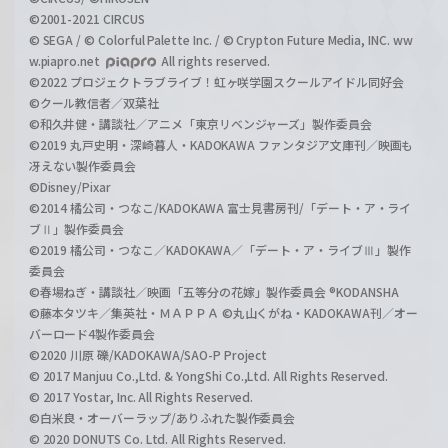
©2001-2021 CIRCUS
© SEGA / © Colorful Palette Inc. / © Crypton Future Media, INC. ww
w.piapro.net
All rights reserved.
©2022 プロジェクトラブライブ！虹ヶ咲学園スクールアイドル同好会
©クール教信者／双葉社
©和久井健・講談社／アニメ「東京リベンジャーズ」製作委員会
©2019 丸戸史明・深崎暮人・KADOKAWA ファンタジア文庫刊／映画も
冴えない製作委員会
©Disney/Pixar
©2014 橘公司・つなこ/KADOKAWA 富士見書房刊/「デート・ア・ライ
ブⅡ」製作委員会
©2019 橘公司・つなこ／KADOKAWA／「デート・ア・ライブⅢ」製作
委員会
©春場ねぎ・講談社／映画「五等分の花嫁」製作委員会 ®KODANSHA
©藤本タツキ／集英社・ＭＡＰＰＡ ©丸山くがね・KADOKAWA刊／オー
バーロード4製作委員会
©2020 川原 礫/KADOKAWA/SAO-P Project
© 2017 Manjuu Co.,Ltd. & YongShi Co.,Ltd. All Rights Reserved.
© 2017 Yostar, Inc. All Rights Reserved.
©白米良・オーバーラップ/ありふれた製作委員会
© 2020 DONUTS Co. Ltd. All Rights Reserved.