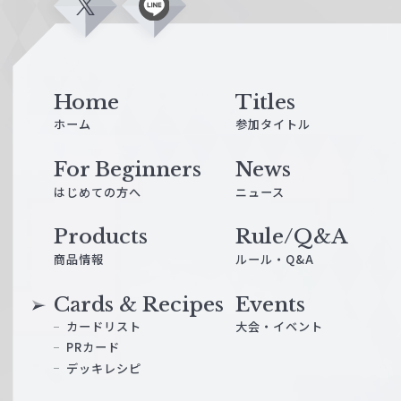
X
L
i
n
e
Home
Titles
ホーム
参加タイトル
For Beginners
News
はじめての方へ
ニュース
Products
Rule/Q&A
商品情報
ルール・Q&A
Cards & Recipes
Events
カードリスト
大会・イベント
PRカード
デッキレシピ