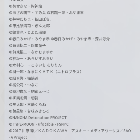
©葵せきな・狗神煌
©あざの耕平・すみ兵 ©石踏一榮・みやま零
©井中だちま・飯田ぽち。
©恵比須清司・ぎん太郎
©鏡貴也・とよた瑣織
©春日みかげ・みやま零 ©春日みかげ・みやま零・深井涼介
©賀東招二・四季童子
©賀東招二・なかじまゆか
©神坂一・あらいずみるい
©木村心一・こぶいち むりりん
©榊一郎・なまにくＡＴＫ（ニトロプラス）
©細音啓・猫鍋蒼
©橘公司・つなこ
©築地俊彦・駒都え～じ
©柳実冬貴・切符
©羊太郎・三嶋くろね
©諸星悠・甘味みきひろ
©NANOHA Detonation PROJECT
©TYPE-MOON・ufotable・FSNPC
©2017 川原 礫／ＫＡＤＯＫＡＷＡ アスキー・メディアワークス／SAO
-A Project