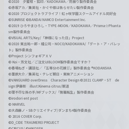
©2020 夕蜜柑・狐印／KADOKAWA／防振り製作委員会
©赤坂アカ／集英社・かぐや様は告らせたい製作委員会
©2020 プロジェクトラブライブ！虹ヶ咲学園スクールアイドル同好会
©SUNRISE ©BANDAI NAMCO Entertainment Inc.
©2019 ひろやまひろし・TYPE-MOON／KADOKAWA／Prisma☆Phanta
sm製作委員会
©VISUAL ARTS/Key/「神様になった日」Project
©2020 東出祐一郎・橘公司・NOCO/KADOKAWA/「デート・ア・バレッ
ト」製作委員会
©Project シンフォギアＸＶ
© Koi・芳文社／ご注文はBLOOM製作委員会ですか？
©春場ねぎ・講談社／「五等分の花嫁∬」製作委員会 ®KODANSHA
©葦原大介／集英社・テレビ朝日・東映アニメーション
©VANGUARD overDress Character Design ©2021 CLAMP・ST de
sign:伊藤彰 illust:Kinema citrus/獣道
©理不尽な孫の手/MFブックス/「無職転生」製作委員会
©irodori ent post
© MARVEL
©大森藤ノ・SBクリエイティブ/ダンまち4製作委員会
© 2016 COVER Corp.
©D_CIDE TRAUMEREI PROJECT
©CIRCUS/ ©HIKOSEN