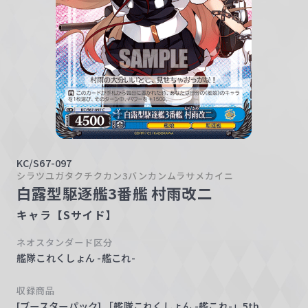
w
a
r
z
KC/S67-097
シラツユガタクチクカン3バンカンムラサメカイニ
白露型駆逐艦3番艦 村雨改二
キャラ【Sサイド】
ネオスタンダード区分
艦隊これくしょん -艦これ-
収録商品
[ブースターパック] 「艦隊これくしょん -艦これ-」5th