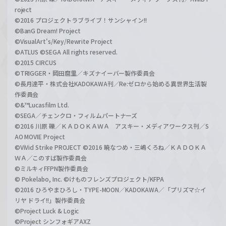
roject
©2016 プロジェクトラブライブ！サンシャイン!!
©BanG Dream! Project
©VisualArt's/Key/Rewrite Project
©ATLUS ©SEGA All rights reserved.
©2015 CIRCUS
©TRIGGER・岡田麿里／キズナイーバー製作委員会
©長月達平・株式会社KADOKAWA刊／Re:ゼロから始める異世界生活製
作委員会
©&™Lucasfilm Ltd.
©SEGA／チェンクロ・フィルムパートナーズ
©2016 川原 礫／ＫＡＤＯＫＡＷＡ アスキー・メディアワークス刊／S
AO MOVIE Project
©ViVid Strike PROJECT ©2016 暁なつめ・三嶋くろね／ＫＡＤＯＫＡ
ＷＡ／このすば製作委員会
©ミルキィFFPN製作委員会
© Pokelabo, Inc. ©けものフレンズプロジェクト/KFPA
©2016 ひろやまひろし・TYPE-MOON／KADOKAWA／「プリズマ☆イ
リヤ ドライ!!」製作委員会
©Project Luck & Logic
©Project シンフォギアAXZ