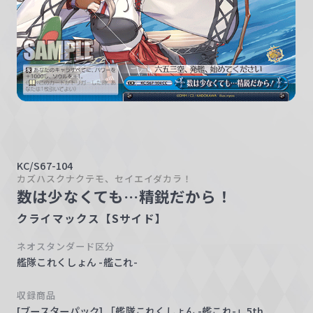
w
a
r
z
KC/S67-104
カズハスクナクテモ、セイエイダカラ！
数は少なくても…精鋭だから！
クライマックス【Sサイド】
ネオスタンダード区分
艦隊これくしょん -艦これ-
収録商品
[ブースターパック] 「艦隊これくしょん -艦これ-」5th