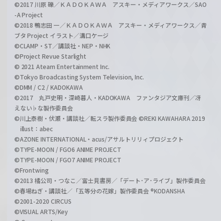
©2017 川原 礫／ＫＡＤＯＫＡＷＡ アスキー・メディアワークス／SAO
-A Project
©2018 鴨志田 一／ＫＡＤＯＫＡＷＡ アスキー・メディアワークス／青
ブタ Project イラスト／溝口ケージ
©CLAMP・ST／講談社・NEP・NHK
©Project Revue Starlight
© 2021 Ateam Entertainment Inc.
©Tokyo Broadcasting System Television, Inc.
©DMM / C2 / KADOKAWA
©2017 丸戸史明・深崎暮人・KADOKAWA ファンタジア文庫刊／冴
えない♭な製作委員会
©川上泰樹・伏瀬・講談社／転スラ製作委員会 ©REKI KAWAHARA 2019
illust：abec
©AZONE INTERNATIONAL・acus/アサルトリリィプロジェクト
©TYPE-MOON / FGO6 ANIME PROJECT
©TYPE-MOON / FGO7 ANIME PROJECT
©Frontwing
©2013 橘公司・つなこ／富士見書房／「デート･ア･ライブ」製作委員会
©春場ねぎ・講談社／「五等分の花嫁」製作委員会 ®KODANSHA
©2001-2020 CIRCUS
©VISUAL ARTS/Key