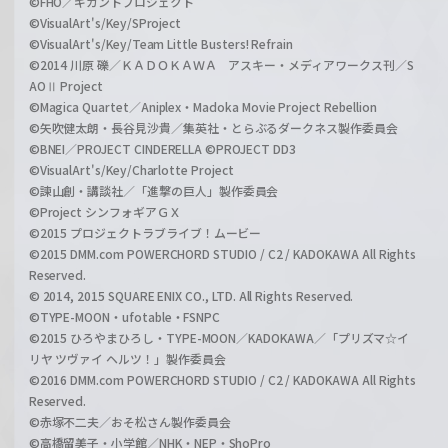
©FHO／ギガントプロジェクト
©VisualArt's/Key/SProject
©VisualArt's/Key/Team Little Busters! Refrain
©2014 川原 礫／ＫＡＤＯＫＡＷＡ アスキー・メディアワークス刊／S
AOⅡ Project
©Magica Quartet／Aniplex・Madoka Movie Project Rebellion
©矢吹健太朗・長谷見沙貴／集英社・とらぶるダークネス製作委員会
©BNEI／PROJECT CINDERELLA ©PROJECT DD3
©VisualArt's/Key/Charlotte Project
©諫山創・講談社／「進撃の巨人」製作委員会
©Project シンフォギアＧＸ
©2015 プロジェクトラブライブ！ムービー
©2015 DMM.com POWERCHORD STUDIO / C2 / KADOKAWA All Rights
Reserved.
© 2014, 2015 SQUARE ENIX CO., LTD. All Rights Reserved.
©TYPE-MOON・ufotable・FSNPC
©2015 ひろやまひろし・TYPE-MOON／KADOKAWA／「プリズマ☆イ
リヤ ツヴァイ ヘルツ！」製作委員会
©2016 DMM.com POWERCHORD STUDIO / C2 / KADOKAWA All Rights
Reserved.
©赤塚不二夫／おそ松さん製作委員会
©高橋留美子・小学館／NHK・NEP・ShoPro