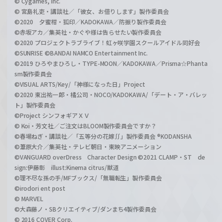
© Cygames, Inc.
© 宮島礼吏・講談社／「彼女、お借りします」製作委員会
©2020 夕蜜柑・狐印／KADOKAWA／防振り製作委員会
©赤坂アカ／集英社・かぐや様は告らせたい製作委員会
©2020 プロジェクトラブライブ！虹ヶ咲学園スクールアイドル同好会
©SUNRISE ©BANDAI NAMCO Entertainment Inc.
©2019 ひろやまひろし・TYPE-MOON／KADOKAWA／Prisma☆Phanta
sm製作委員会
©VISUAL ARTS/Key/「神様になった日」Project
©2020 東出祐一郎・橘公司・NOCO/KADOKAWA/「デート・ア・バレッ
ト」製作委員会
©Project シンフォギアＸＶ
© Koi・芳文社／ご注文はBLOOM製作委員会ですか？
©春場ねぎ・講談社／「五等分の花嫁∬」製作委員会 ®KODANSHA
©葦原大介／集英社・テレビ朝日・東映アニメーション
©VANGUARD overDress Character Design ©2021 CLAMP・ST de
sign:伊藤彰 illust:Kinema citrus/獣道
©理不尽な孫の手/MFブックス/「無職転生」製作委員会
©irodori ent post
© MARVEL
©大森藤ノ・SBクリエイティブ/ダンまち4製作委員会
© 2016 COVER Corp.