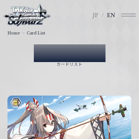
メ
ヴ
ニ
ァ
JP
EN
ュ
イ
ー
ス
Home
Card List
シ
ュ
Card List
ヴ
ァ
カードリスト
ル
ツ
｜
W
e
i
ß
S
c
h