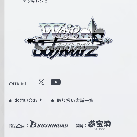
デッキレシピ
ヴ
ァ
イ
ス
シ
ュ
ヴ
ァ
ル
Official
X
Y
ツ
o
｜
お問い合わせ
取り扱い店舗一覧
u
W
T
e
u
i
b
商品企画：
開発：
ß
e
S