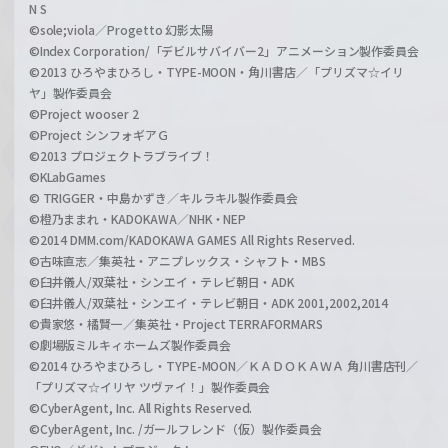
N S
©sole;viola／Progetto 幻影太陽
©Index Corporation/「デビルサバイバー2」アニメーション製作委員会
©2013 ひろやまひろし・TYPE-MOON・角川書店／「プリズマ☆イリ
ヤ」製作委員会
©Project wooser 2
©Project シンフォギアＧ
©2013 プロジェクトラブライブ！
©KLabGames
© TRIGGER・中島かずき／キルラキル製作委員会
©橙乃ままれ・KADOKAWA／NHK・NEP
©2014 DMM.com/KADOKAWA GAMES All Rights Reserved.
©古味直志／集英社・アニプレックス・シャフト・MBS
©臼井儀人/双葉社・シンエイ・テレビ朝日・ADK
©臼井儀人/双葉社・シンエイ・テレビ朝日・ADK 2001,2002,2014
©貴家悠・橘賢一／集英社・Project TERRAFORMARS
©劇場版ミルキィホームズ製作委員会
©2014 ひろやまひろし・TYPE-MOON／ＫＡＤＯＫＡＷＡ 角川書店刊／
「プリズマ☆イリヤ ツヴァイ！」製作委員会
©CyberAgent, Inc. All Rights Reserved.
©CyberAgent, Inc. /ガールフレンド（仮）製作委員会