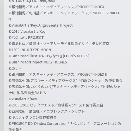
©ATLUS CO.,LTD. 1996,2008
©鎌池和馬／アスキー・メディアワークス／PROJECT-INDEX
©鎌池和馬／冬川基／アスキー・メディアワークス／PROJECT-RAILGU
N
©VisualArt's/Key/Angel Beats! Project
©2010 Visualart's/Key
©なのはA's PROJECT
©真島ヒロ／講談社・フェアリーテイル製作ギルド・テレビ東京
©1999-2010 TYPE-MOON
©Bushiroad illust:たにはらなつき(EDEN'S NOTES)
©Bushiroad/Project MILKY HOLMES
©カラー
©鎌池和馬／アスキー・メディアワークス／PROJECT-INDEX II
©高橋弥七郎/アスキー・メディアワークス/『灼眼のシャナ』製作委員会
©高橋弥七郎/いとうのいぢ/アスキー・メディアワークス/『灼眼のシャ
ナII』製作委員会/ＭＢＳ
©VisualArt's/Key
©2009,2011 ビックウエスト／劇場版マクロスＦ製作委員会
©西尾維新／講談社・アニプレックス・シャフト
©ギルティクラウン製作委員会
©PROJECT DD ©Index Corporation/「ペルソナ４」アニメーション製
作委員会