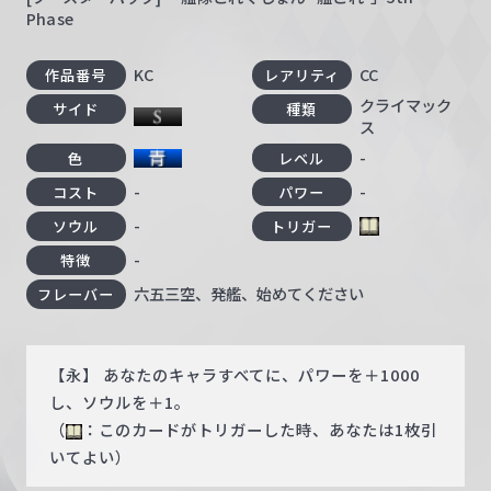
Phase
KC
CC
作品番号
レアリティ
クライマック
サイド
種類
ス
-
色
レベル
-
-
コスト
パワー
-
ソウル
トリガー
-
特徴
六五三空、発艦、始めてください
フレーバー
【永】 あなたのキャラすべてに、パワーを＋1000
し、ソウルを＋1。
（
：このカードがトリガーした時、あなたは1枚引
いてよい）