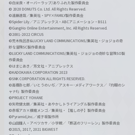
©白米良・オーバーラップ/ありふれた製作委員会
© 2020 DONUTS Co. Ltd. All Rights Reserved.
©遠藤達哉／集英社・SPY×FAMILY製作委員会
©Spider Lily／アニプレックス・ABCアニメーション・BS11
©GungHo Online Entertainment, Inc. All Rights Reserved.
©2001-2022 CIRCUS
©荒木飛呂彦&LUCKY LAND COMMUNICATIONS/集英社・ジョジョの奇
妙な冒険SC製作委員会
©LUCKY LAND COMMUNICATIONS/集英社・ジョジョの奇妙な冒険SO製
作委員会
©はまじあき／芳文社・アニプレックス
©KADOKAWA CORPORATION 2023
©SNK CORPORATION ALL RIGHTS RESERVED.
©高橋弥七郎／いとうのいぢ／アスキー･メディアワークス／『灼眼のシ
ャナF』製作委員会
©PROJECT YOHANE
©矢吹健太朗／集英社・あやかしトライアングル製作委員会
©赤坂アカ×横槍メンゴ／集英社・【推しの子】製作委員会
©Pyramid,Inc.／成子坂製作所
©山田鐘人・アベツカサ／小学館／「葬送のフリーレン」製作委員会
©2015, 2017, 2021 BIGWEST