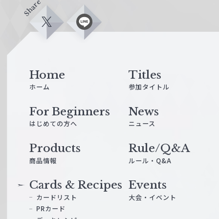
Share
X
L
i
n
e
Home
Titles
ホーム
参加タイトル
For Beginners
News
はじめての方へ
ニュース
Products
Rule/Q&A
商品情報
ルール・Q&A
Cards & Recipes
Events
カードリスト
大会・イベント
PRカード