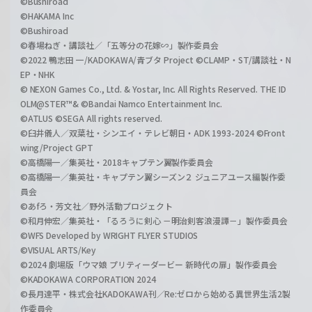
©Bushiroad
©HAKAMA Inc
©Bushiroad
©春場ねぎ・講談社／「五等分の花嫁∽」製作委員会
©2022 鴨志田 一/KADOKAWA/青ブタ Project ©CLAMP・ST/講談社・N
EP・NHK
© NEXON Games Co., Ltd. & Yostar, Inc. All Rights Reserved. THE ID
OLM@STER™& ©Bandai Namco Entertainment Inc.
©ATLUS ©SEGA All rights reserved.
©臼井儀人／双葉社・シンエイ・テレビ朝日・ADK 1993-2024 ©Front
wing/Project GPT
©高橋陽一／集英社・2018キャプテン翼製作委員会
©高橋陽一／集英社・キャプテン翼シーズン２ ジュニアユース編製作委
員会
©あfろ・芳文社／野外活動プロジェクト
©和月伸宏／集英社・「るろうに剣心 －明治剣客浪漫譚－」製作委員会
©WFS Developed by WRIGHT FLYER STUDIOS
©VISUAL ARTS/Key
©2024 劇場版「ウマ娘 プリティーダービー 新時代の扉」製作委員会
©KADOKAWA CORPORATION 2024
©長月達平・株式会社KADOKAWA刊／Re:ゼロから始める異世界生活2製
作委員会