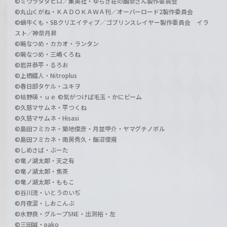
©ミウラタダヒロ／集英社・ゆらぎ荘の幽奈さん製作委員会
©丸山くがね・ＫＡＤＯＫＡＷＡ刊／オーバーロード2製作委員会
©蝸牛くも・SBクリエイティブ／ゴブリンスレイヤー製作委員会 イラ
スト／神奈月昇
©暁なつめ・カカオ・ランタン
©暁なつめ・三嶋くろね
©岩井恭平・るろお
©上栖綴人・Nitroplus
©春日部タケル・ユキヲ
©枯野瑛・ｕｅ ©気がつけば毛玉・かにビーム
©久慈マサムネ・平つくね
©久慈マサムネ・Hisasi
©島田フミカネ・築地俊彦・月並甲介・ヤマグチノボル
©島田フミカネ・南房秀久・飯沼俊規
©しめさば・ぶーた
©竜ノ湖太郎・天之有
©竜ノ湖太郎・焦茶
©竜ノ湖太郎・ももこ
©谷川流・いとうのいぢ
©月夜涙・しおこんぶ
©水野良・グループSNE・出渕裕・左
©三田誠・pako