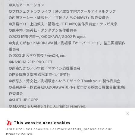
©東映アニメーション
©プロジェクトラブライブ！蓮ノ空女学院スクールアイドルクラブ
©内藤マーシー・講談社／「甘神さんちの縁結び」製作委員会
©真島ヒロ・上田敦夫・講談社／FT100YQ製作委員会・テレビ東京
©龍幸伸／集英社・ダンダダン製作委員会
©2023 時雨沢恵一/KADOKAWA/GGO2 Project
©丸山くがね・KADOKAWA刊／劇場版「オーバーロード」聖王国編製作
委員会
© 2023 あおぎり高校 / viviON, inc.
©NANOHA 20th PROJECT
©雨森たきび／小学館／マケイン応援委員会
©防衛隊第３部隊 ©松本直也／集英社
©原悠衣・芳文社／劇場版きんいろモザイク Thank you!! 製作委員会
©長月達平・株式会社KADOKAWA刊／Re:ゼロから始める異世界生活3製
作委員会
©SHIFT UP CORP.
© NEOWIZ & GAMFS N inc. All rights reserved.
©ATLUS. ©SEGA.
✕
©GIRLS und PANZER Projekt
This website uses cookies
©GIRLS und PANZER Film Projekt
This site uses cookies. For more details, please see our
©GIRLS und PANZER Finale Projekt
Privacy Policy
.