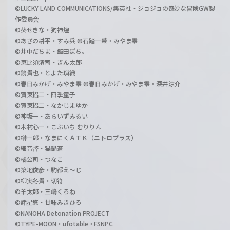
©LUCKY LAND COMMUNICATIONS/集英社・ジョジョの奇妙な冒険GW製
作委員会
©葵せきな・狗神煌
©あざの耕平・すみ兵 ©石踏一榮・みやま零
©井中だちま・飯田ぽち。
©恵比須清司・ぎん太郎
©鏡貴也・とよた瑣織
©春日みかげ・みやま零 ©春日みかげ・みやま零・深井涼介
©賀東招二・四季童子
©賀東招二・なかじまゆか
©神坂一・あらいずみるい
©木村心一・こぶいち むりりん
©榊一郎・なまにくＡＴＫ（ニトロプラス）
©細音啓・猫鍋蒼
©橘公司・つなこ
©築地俊彦・駒都え～じ
©柳実冬貴・切符
©羊太郎・三嶋くろね
©諸星悠・甘味みきひろ
©NANOHA Detonation PROJECT
©TYPE-MOON・ufotable・FSNPC