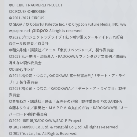
©D_CIDE TRAUMEREI PROJECT
©CIRCUS/ ©HIKOSEN
©2001-2021 CIRCUS
© SEGA / © Colorful Palette Inc. / © Crypton Future Media, INC. ww
w.piapro.net
All rights reserved.
©2022 プロジェクトラブライブ！虹ヶ咲学園スクールアイドル同好会
©クール教信者／双葉社
©和久井健・講談社／アニメ「東京リベンジャーズ」製作委員会
©2019 丸戸史明・深崎暮人・KADOKAWA ファンタジア文庫刊／映画も
冴えない製作委員会
©Disney/Pixar
©2014 橘公司・つなこ/KADOKAWA 富士見書房刊/「デート・ア・ライ
ブⅡ」製作委員会
©2019 橘公司・つなこ／KADOKAWA／「デート・ア・ライブⅢ」製作
委員会
©春場ねぎ・講談社／映画「五等分の花嫁」製作委員会 ®KODANSHA
©藤本タツキ／集英社・ＭＡＰＰＡ ©丸山くがね・KADOKAWA刊／オー
バーロード4製作委員会
©2020 川原 礫/KADOKAWA/SAO-P Project
© 2017 Manjuu Co.,Ltd. & YongShi Co.,Ltd. All Rights Reserved.
© 2017 Yostar, Inc. All Rights Reserved.