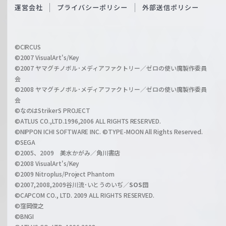
O
運営会社
プライバシーポリシー
外部送信ポリシー
c
f
h
f
w
i
a
©CIRCUS
c
©2007 VisualArt's/Key
r
i
©2007 ヤマグチノボル･メディアファクトリー／ゼロの使い魔製作委員
z
会
a
©2008 ヤマグチノボル･メディアファクトリー／ゼロの使い魔製作委員
l
会
C
©なのはStrikerS PROJECT
h
©ATLUS CO.,LTD.1996,2006 ALL RIGHTS RESERVED.
a
©NIPPON ICHI SOFTWARE INC. ©TYPE-MOON All Rights Reserved.
n
©SEGA
©2005、2009 美水かがみ／角川書店
n
©2008 VisualArt's/Key
e
©2009 Nitroplus/Project Phantom
l
©2007,2008,2009谷川流･いとうのいぢ／
SOS団
©CAPCOM CO., LTD. 2009 ALL RIGHTS RESERVED.
©窪岡俊之
©BNGI