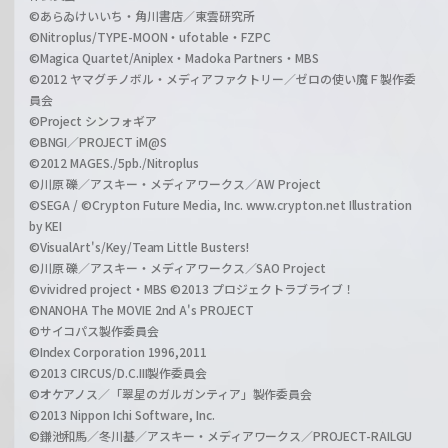
©あらゐけいいち・角川書店／東雲研究所
©Nitroplus/TYPE-MOON・ufotable・FZPC
©Magica Quartet/Aniplex・Madoka Partners・MBS
©2012 ヤマグチノボル・メディアファクトリー／ゼロの使い魔Ｆ製作委
員会
©Project シンフォギア
©BNGI／PROJECT iM@S
©2012 MAGES./5pb./Nitroplus
©川原 礫／アスキー・メディアワークス／AW Project
©SEGA / ©Crypton Future Media, Inc. www.crypton.net Illustration
by KEI
©VisualArt's/Key/Team Little Busters!
©川原 礫／アスキー・メディアワークス／SAO Project
©vividred project・MBS ©2013 プロジェクトラブライブ！
©NANOHA The MOVIE 2nd A's PROJECT
©サイコパス製作委員会
©Index Corporation 1996,2011
©2013 CIRCUS/D.C.III製作委員会
©オケアノス／「翠星のガルガンティア」製作委員会
©2013 Nippon Ichi Software, Inc.
©鎌池和馬／冬川基／アスキー・メディアワークス／PROJECT-RAILGU