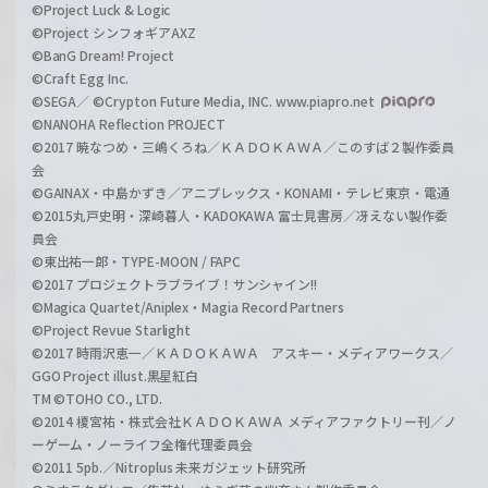
©Project Luck & Logic
©Project シンフォギアAXZ
©BanG Dream! Project
©Craft Egg Inc.
©SEGA／ ©Crypton Future Media, INC. www.piapro.net
©NANOHA Reflection PROJECT
©2017 暁なつめ・三嶋くろね／ＫＡＤＯＫＡＷＡ／このすば２製作委員
会
©GAINAX・中島かずき／アニプレックス・KONAMI・テレビ東京・電通
©2015丸戸史明・深崎暮人・KADOKAWA 富士見書房／冴えない製作委
員会
©東出祐一郎・TYPE-MOON / FAPC
©2017 プロジェクトラブライブ！サンシャイン!!
©Magica Quartet/Aniplex・Magia Record Partners
©Project Revue Starlight
©2017 時雨沢恵一／ＫＡＤＯＫＡＷＡ アスキー・メディアワークス／
GGO Project illust.黒星紅白
TM ©TOHO CO., LTD.
©2014 榎宮祐・株式会社ＫＡＤＯＫＡＷＡ メディアファクトリー刊／ノ
ーゲーム・ノーライフ全権代理委員会
©2011 5pb.／Nitroplus 未来ガジェット研究所