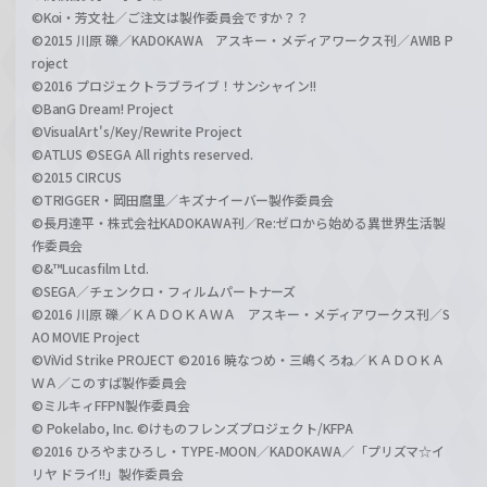
©Koi・芳文社／ご注文は製作委員会ですか？？
©2015 川原 礫／KADOKAWA アスキー・メディアワークス刊／AWIB P
roject
©2016 プロジェクトラブライブ！サンシャイン!!
©BanG Dream! Project
©VisualArt's/Key/Rewrite Project
©ATLUS ©SEGA All rights reserved.
©2015 CIRCUS
©TRIGGER・岡田麿里／キズナイーバー製作委員会
©長月達平・株式会社KADOKAWA刊／Re:ゼロから始める異世界生活製
作委員会
©&™Lucasfilm Ltd.
©SEGA／チェンクロ・フィルムパートナーズ
©2016 川原 礫／ＫＡＤＯＫＡＷＡ アスキー・メディアワークス刊／S
AO MOVIE Project
©ViVid Strike PROJECT ©2016 暁なつめ・三嶋くろね／ＫＡＤＯＫＡ
ＷＡ／このすば製作委員会
©ミルキィFFPN製作委員会
© Pokelabo, Inc. ©けものフレンズプロジェクト/KFPA
©2016 ひろやまひろし・TYPE-MOON／KADOKAWA／「プリズマ☆イ
リヤ ドライ!!」製作委員会