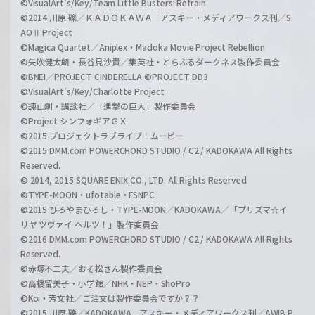
©VisualArt's/Key/Team Little Busters! Refrain
©2014 川原 礫／ＫＡＤＯＫＡＷＡ アスキー・メディアワークス刊／S
AOⅡ Project
©Magica Quartet／Aniplex・Madoka Movie Project Rebellion
©矢吹健太朗・長谷見沙貴／集英社・とらぶるダークネス製作委員会
©BNEI／PROJECT CINDERELLA ©PROJECT DD3
©VisualArt's/Key/Charlotte Project
©諫山創・講談社／「進撃の巨人」製作委員会
©Project シンフォギアＧＸ
©2015 プロジェクトラブライブ！ムービー
©2015 DMM.com POWERCHORD STUDIO / C2 / KADOKAWA All Rights
Reserved.
© 2014, 2015 SQUARE ENIX CO., LTD. All Rights Reserved.
©TYPE-MOON・ufotable・FSNPC
©2015 ひろやまひろし・TYPE-MOON／KADOKAWA／「プリズマ☆イ
リヤ ツヴァイ ヘルツ！」製作委員会
©2016 DMM.com POWERCHORD STUDIO / C2 / KADOKAWA All Rights
Reserved.
©赤塚不二夫／おそ松さん製作委員会
©高橋留美子・小学館／NHK・NEP・ShoPro
©Koi・芳文社／ご注文は製作委員会ですか？？
©2015 川原 礫／KADOKAWA アスキー・メディアワークス刊／AWIB P