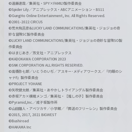
©遠藤達哉／集英社・SPY×FAMILY製作委員会
©Spider Lily／アニプレックス・ABCアニメーション・BS11
©GungHo Online Entertainment, Inc. All Rights Reserved.
©2001-2022 CIRCUS
©荒木飛呂彦&LUCKY LAND COMMUNICATIONS/集英社・ジョジョの奇
妙な冒険SC製作委員会
©LUCKY LAND COMMUNICATIONS/集英社・ジョジョの奇妙な冒険SO製
作委員会
©はまじあき／芳文社・アニプレックス
©KADOKAWA CORPORATION 2023
©SNK CORPORATION ALL RIGHTS RESERVED.
©高橋弥七郎／いとうのいぢ／アスキー･メディアワークス／『灼眼のシ
ャナF』製作委員会
©PROJECT YOHANE
©矢吹健太朗／集英社・あやかしトライアングル製作委員会
©赤坂アカ×横槍メンゴ／集英社・【推しの子】製作委員会
©Pyramid,Inc.／成子坂製作所
©山田鐘人・アベツカサ／小学館／「葬送のフリーレン」製作委員会
©2015, 2017, 2021 BIGWEST
©Bushiroad
©HAKAMA Inc