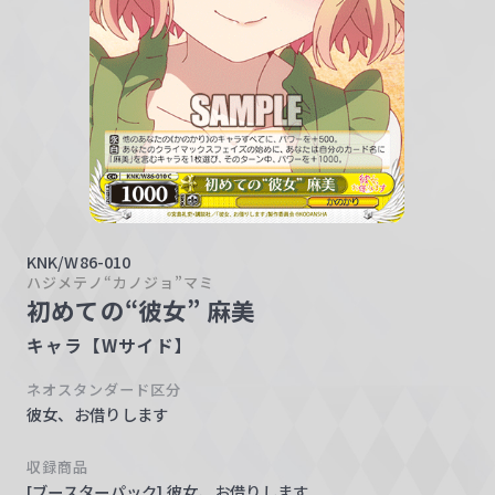
w
a
r
z
KNK/W86-010
ハジメテノ“カノジョ”マミ
初めての“彼女” 麻美
キャラ【Wサイド】
ネオスタンダード区分
彼女、お借りします
収録商品
[ブースターパック] 彼女、お借りします