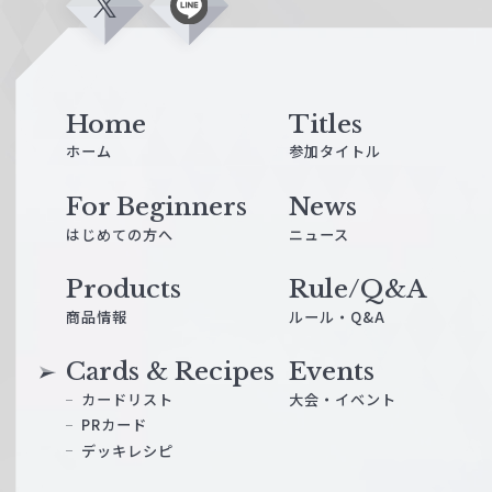
X
L
i
n
e
Home
Titles
ホーム
参加タイトル
For Beginners
News
はじめての方へ
ニュース
Products
Rule/Q&A
商品情報
ルール・Q&A
Cards & Recipes
Events
カードリスト
大会・イベント
PRカード
デッキレシピ