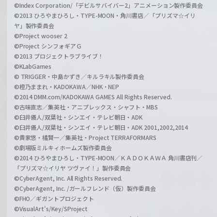
©Index Corporation/「デビルサバイバー2」アニメーション製作委員会
©2013 ひろやまひろし・TYPE-MOON・角川書店／「プリズマ☆イリ
ヤ」製作委員会
©Project wooser 2
©Project シンフォギアＧ
©2013 プロジェクトラブライブ！
©KLabGames
© TRIGGER・中島かずき／キルラキル製作委員会
©橙乃ままれ・KADOKAWA／NHK・NEP
©2014 DMM.com/KADOKAWA GAMES All Rights Reserved.
©古味直志／集英社・アニプレックス・シャフト・MBS
©臼井儀人/双葉社・シンエイ・テレビ朝日・ADK
©臼井儀人/双葉社・シンエイ・テレビ朝日・ADK 2001,2002,2014
©貴家悠・橘賢一／集英社・Project TERRAFORMARS
©劇場版ミルキィホームズ製作委員会
©2014 ひろやまひろし・TYPE-MOON／ＫＡＤＯＫＡＷＡ 角川書店刊／
「プリズマ☆イリヤ ツヴァイ！」製作委員会
©CyberAgent, Inc. All Rights Reserved.
©CyberAgent, Inc. /ガールフレンド（仮）製作委員会
©FHO／ギガントプロジェクト
©VisualArt's/Key/SProject