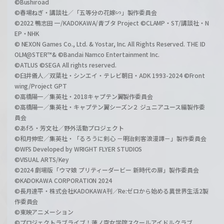
©Bushiroad
©春場ねぎ・講談社／「五等分の花嫁∽」製作委員会
©2022 鴨志田 一/KADOKAWA/青ブタ Project ©CLAMP・ST/講談社・N
EP・NHK
© NEXON Games Co., Ltd. & Yostar, Inc. All Rights Reserved. THE ID
OLM@STER™& ©Bandai Namco Entertainment Inc.
©ATLUS ©SEGA All rights reserved.
©臼井儀人／双葉社・シンエイ・テレビ朝日・ADK 1993-2024 ©Front
wing/Project GPT
©高橋陽一／集英社・2018キャプテン翼製作委員会
©高橋陽一／集英社・キャプテン翼シーズン２ ジュニアユース編製作委
員会
©あfろ・芳文社／野外活動プロジェクト
©和月伸宏／集英社・「るろうに剣心 －明治剣客浪漫譚－」製作委員会
©WFS Developed by WRIGHT FLYER STUDIOS
©VISUAL ARTS/Key
©2024 劇場版「ウマ娘 プリティーダービー 新時代の扉」製作委員会
©KADOKAWA CORPORATION 2024
©長月達平・株式会社KADOKAWA刊／Re:ゼロから始める異世界生活2製
作委員会
©東映アニメーション
©プロジェクトラブライブ！蓮ノ空女学院スクールアイドルクラブ