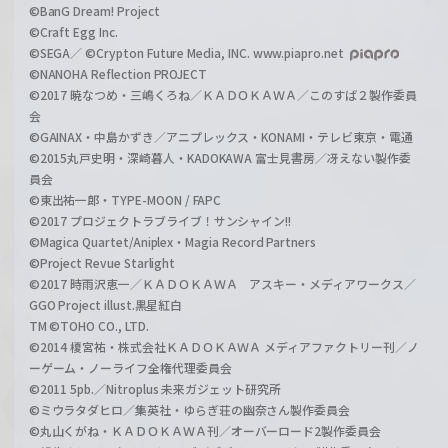
©BanG Dream! Project
©Craft Egg Inc.
©SEGA／ ©Crypton Future Media, INC. www.piapro.net
©NANOHA Reflection PROJECT
©2017 暁なつめ・三嶋くろね／ＫＡＤＯＫＡＷＡ／このすば２製作委員
会
©GAINAX・中島かずき／アニプレックス・KONAMI・テレビ東京・電通
©2015丸戸史明・深崎暮人・KADOKAWA 富士見書房／冴えない製作委
員会
©東出祐一郎・TYPE-MOON / FAPC
©2017 プロジェクトラブライブ！サンシャイン!!
©Magica Quartet/Aniplex・Magia Record Partners
©Project Revue Starlight
©2017 時雨沢恵一／ＫＡＤＯＫＡＷＡ アスキー・メディアワークス／
GGO Project illust.黒星紅白
TM ©TOHO CO., LTD.
©2014 榎宮祐・株式会社ＫＡＤＯＫＡＷＡ メディアファクトリー刊／ノ
ーゲーム・ノーライフ全権代理委員会
©2011 5pb.／Nitroplus 未来ガジェット研究所
©ミウラタダヒロ／集英社・ゆらぎ荘の幽奈さん製作委員会
©丸山くがね・ＫＡＤＯＫＡＷＡ刊／オーバーロード2製作委員会