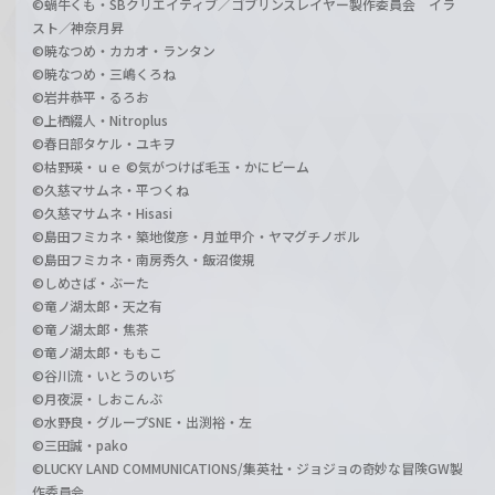
©蝸牛くも・SBクリエイティブ／ゴブリンスレイヤー製作委員会 イラ
スト／神奈月昇
©暁なつめ・カカオ・ランタン
©暁なつめ・三嶋くろね
©岩井恭平・るろお
©上栖綴人・Nitroplus
©春日部タケル・ユキヲ
©枯野瑛・ｕｅ ©気がつけば毛玉・かにビーム
©久慈マサムネ・平つくね
©久慈マサムネ・Hisasi
©島田フミカネ・築地俊彦・月並甲介・ヤマグチノボル
©島田フミカネ・南房秀久・飯沼俊規
©しめさば・ぶーた
©竜ノ湖太郎・天之有
©竜ノ湖太郎・焦茶
©竜ノ湖太郎・ももこ
©谷川流・いとうのいぢ
©月夜涙・しおこんぶ
©水野良・グループSNE・出渕裕・左
©三田誠・pako
©LUCKY LAND COMMUNICATIONS/集英社・ジョジョの奇妙な冒険GW製
作委員会