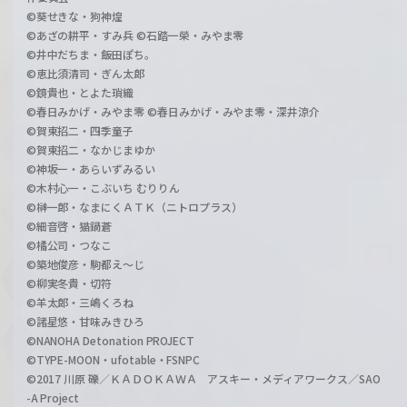
©葵せきな・狗神煌
©あざの耕平・すみ兵 ©石踏一榮・みやま零
©井中だちま・飯田ぽち。
©恵比須清司・ぎん太郎
©鏡貴也・とよた瑣織
©春日みかげ・みやま零 ©春日みかげ・みやま零・深井涼介
©賀東招二・四季童子
©賀東招二・なかじまゆか
©神坂一・あらいずみるい
©木村心一・こぶいち むりりん
©榊一郎・なまにくＡＴＫ（ニトロプラス）
©細音啓・猫鍋蒼
©橘公司・つなこ
©築地俊彦・駒都え～じ
©柳実冬貴・切符
©羊太郎・三嶋くろね
©諸星悠・甘味みきひろ
©NANOHA Detonation PROJECT
©TYPE-MOON・ufotable・FSNPC
©2017 川原 礫／ＫＡＤＯＫＡＷＡ アスキー・メディアワークス／SAO
-A Project