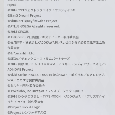
roject
©2016 プロジェクトラブライブ！サンシャイン!!
©BanG Dream! Project
©VisualArt's/Key/Rewrite Project
©ATLUS ©SEGA All rights reserved.
©2015 CIRCUS
©TRIGGER・岡田麿里／キズナイーバー製作委員会
©長月達平・株式会社KADOKAWA刊／Re:ゼロから始める異世界生活製
作委員会
©&™Lucasfilm Ltd.
©SEGA／チェンクロ・フィルムパートナーズ
©2016 川原 礫／ＫＡＤＯＫＡＷＡ アスキー・メディアワークス刊／S
AO MOVIE Project
©ViVid Strike PROJECT ©2016 暁なつめ・三嶋くろね／ＫＡＤＯＫＡ
ＷＡ／このすば製作委員会
©ミルキィFFPN製作委員会
© Pokelabo, Inc. ©けものフレンズプロジェクト/KFPA
©2016 ひろやまひろし・TYPE-MOON／KADOKAWA／「プリズマ☆イ
リヤ ドライ!!」製作委員会
©Project Luck & Logic
©Project シンフォギアAXZ