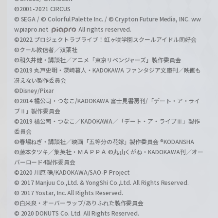
©2001-2021 CIRCUS
© SEGA / © Colorful Palette Inc. / © Crypton Future Media, INC. ww
w.piapro.net
All rights reserved.
©2022 プロジェクトラブライブ！虹ヶ咲学園スクールアイドル同好会
©クール教信者／双葉社
©和久井健・講談社／アニメ「東京リベンジャーズ」製作委員会
©2019 丸戸史明・深崎暮人・KADOKAWA ファンタジア文庫刊／映画も
冴えない製作委員会
©Disney/Pixar
©2014 橘公司・つなこ/KADOKAWA 富士見書房刊/「デート・ア・ライ
ブⅡ」製作委員会
©2019 橘公司・つなこ／KADOKAWA／「デート・ア・ライブⅢ」製作
委員会
©春場ねぎ・講談社／映画「五等分の花嫁」製作委員会 ®KODANSHA
©藤本タツキ／集英社・ＭＡＰＰＡ ©丸山くがね・KADOKAWA刊／オー
バーロード4製作委員会
©2020 川原 礫/KADOKAWA/SAO-P Project
© 2017 Manjuu Co.,Ltd. & YongShi Co.,Ltd. All Rights Reserved.
© 2017 Yostar, Inc. All Rights Reserved.
©白米良・オーバーラップ/ありふれた製作委員会
© 2020 DONUTS Co. Ltd. All Rights Reserved.