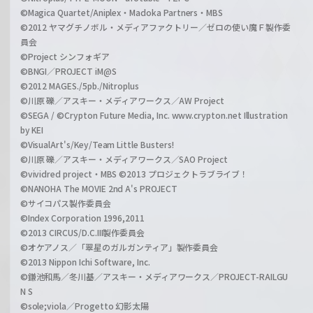
©Magica Quartet/Aniplex・Madoka Partners・MBS
©2012 ヤマグチノボル・メディアファクトリー／ゼロの使い魔Ｆ製作委
員会
©Project シンフォギア
©BNGI／PROJECT iM@S
©2012 MAGES./5pb./Nitroplus
©川原 礫／アスキー・メディアワークス／AW Project
©SEGA / ©Crypton Future Media, Inc. www.crypton.net Illustration
by KEI
©VisualArt's/Key/Team Little Busters!
©川原 礫／アスキー・メディアワークス／SAO Project
©vividred project・MBS ©2013 プロジェクトラブライブ！
©NANOHA The MOVIE 2nd A's PROJECT
©サイコパス製作委員会
©Index Corporation 1996,2011
©2013 CIRCUS/D.C.III製作委員会
©オケアノス／「翠星のガルガンティア」製作委員会
©2013 Nippon Ichi Software, Inc.
©鎌池和馬／冬川基／アスキー・メディアワークス／PROJECT-RAILGU
N S
©sole;viola／Progetto 幻影太陽