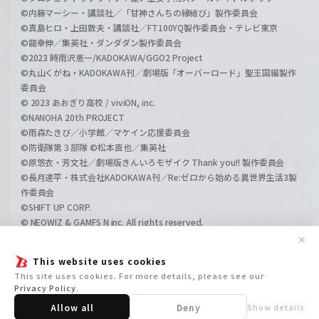
©内藤マーシー・講談社／「甘神さんちの縁結び」製作委員会
©真島ヒロ・上田敦夫・講談社／FT100YQ製作委員会・テレビ東京
©龍幸伸／集英社・ダンダダン製作委員会
©2023 時雨沢恵一/KADOKAWA/GGO2 Project
©丸山くがね・KADOKAWA刊／劇場版「オーバーロード」聖王国編製作
委員会
© 2023 あおぎり高校 / viviON, inc.
©NANOHA 20th PROJECT
©雨森たきび／小学館／マケイン応援委員会
©防衛隊第３部隊 ©松本直也／集英社
©原悠衣・芳文社／劇場版きんいろモザイク Thank you!! 製作委員会
©長月達平・株式会社KADOKAWA刊／Re:ゼロから始める異世界生活3製
作委員会
©SHIFT UP CORP.
© NEOWIZ & GAMFS N inc. All rights reserved.
©ATLUS. ©SEGA.
✕
©GIRLS und PANZER Projekt
This website uses cookies
©GIRLS und PANZER Film Projekt
This site uses cookies. For more details, please see our
©GIRLS und PANZER Finale Projekt
Privacy Policy
.
Allow all
Deny
Show details