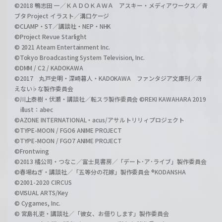
©2018 鴨志田 一／ＫＡＤＯＫＡＷＡ アスキー・メディアワークス／青
ブタ Project イラスト／溝口ケージ
©CLAMP・ST／講談社・NEP・NHK
©Project Revue Starlight
© 2021 Ateam Entertainment Inc.
©Tokyo Broadcasting System Television, Inc.
©DMM / C2 / KADOKAWA
©2017 丸戸史明・深崎暮人・KADOKAWA ファンタジア文庫刊／冴
えない♭な製作委員会
©川上泰樹・伏瀬・講談社／転スラ製作委員会 ©REKI KAWAHARA 2019
illust：abec
©AZONE INTERNATIONAL・acus/アサルトリリィプロジェクト
©TYPE-MOON / FGO6 ANIME PROJECT
©TYPE-MOON / FGO7 ANIME PROJECT
©Frontwing
©2013 橘公司・つなこ／富士見書房／「デート･ア･ライブ」製作委員会
©春場ねぎ・講談社／「五等分の花嫁」製作委員会 ®KODANSHA
©2001-2020 CIRCUS
©VISUAL ARTS/Key
© Cygames, Inc.
© 宮島礼吏・講談社／「彼女、お借りします」製作委員会