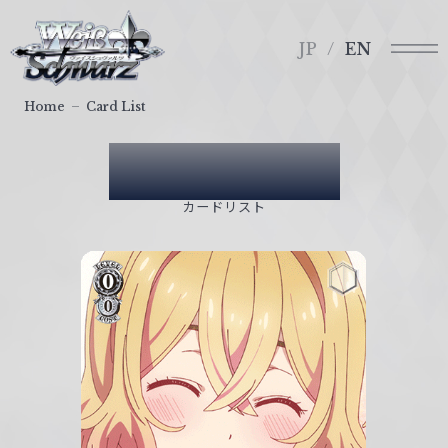
メ
ヴ
ニ
ァ
JP
EN
ュ
イ
ー
ス
Home
Card List
シ
ュ
Card List
ヴ
ァ
カードリスト
ル
ツ
｜
W
e
i
ß
S
c
h