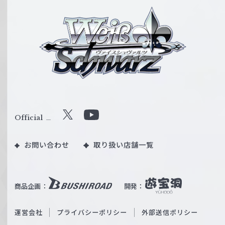
ヴ
ァ
イ
ス
シ
ュ
ヴ
ァ
ル
Official
X
Y
ツ
o
｜
お問い合わせ
取り扱い店舗一覧
u
W
T
e
u
i
b
商品企画：
開発：
ß
e
S
O
運営会社
プライバシーポリシー
外部送信ポリシー
c
f