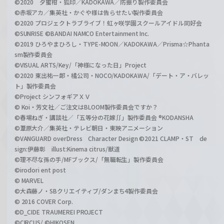
©2020 夕蜜柑・狐印／KADOKAWA／防振り製作委員会
©赤坂アカ／集英社・かぐや様は告らせたい製作委員会
©2020 プロジェクトラブライブ！虹ヶ咲学園スクールアイドル同好会
©SUNRISE ©BANDAI NAMCO Entertainment Inc.
©2019 ひろやまひろし・TYPE-MOON／KADOKAWA／Prisma☆Phanta
sm製作委員会
©VISUAL ARTS/Key/「神様になった日」Project
©2020 東出祐一郎・橘公司・NOCO/KADOKAWA/「デート・ア・バレッ
ト」製作委員会
©Project シンフォギアＸＶ
© Koi・芳文社／ご注文はBLOOM製作委員会ですか？
©春場ねぎ・講談社／「五等分の花嫁∬」製作委員会 ®KODANSHA
©葦原大介／集英社・テレビ朝日・東映アニメーション
©VANGUARD overDress Character Design ©2021 CLAMP・ST de
sign:伊藤彰 illust:Kinema citrus/獣道
©理不尽な孫の手/MFブックス/「無職転生」製作委員会
©irodori ent post
© MARVEL
©大森藤ノ・SBクリエイティブ/ダンまち4製作委員会
© 2016 COVER Corp.
©D_CIDE TRAUMEREI PROJECT
©CIRCUS/ ©HIKOSEN