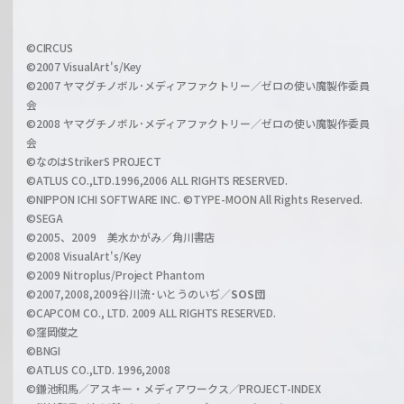
h
f
w
i
a
©CIRCUS
c
©2007 VisualArt's/Key
r
i
©2007 ヤマグチノボル･メディアファクトリー／ゼロの使い魔製作委員
z
会
a
©2008 ヤマグチノボル･メディアファクトリー／ゼロの使い魔製作委員
l
会
C
©なのはStrikerS PROJECT
h
©ATLUS CO.,LTD.1996,2006 ALL RIGHTS RESERVED.
a
©NIPPON ICHI SOFTWARE INC. ©TYPE-MOON All Rights Reserved.
n
©SEGA
©2005、2009 美水かがみ／角川書店
n
©2008 VisualArt's/Key
e
©2009 Nitroplus/Project Phantom
l
©2007,2008,2009谷川流･いとうのいぢ／
SOS団
©CAPCOM CO., LTD. 2009 ALL RIGHTS RESERVED.
©窪岡俊之
©BNGI
©ATLUS CO.,LTD. 1996,2008
©鎌池和馬／アスキー・メディアワークス／PROJECT-INDEX