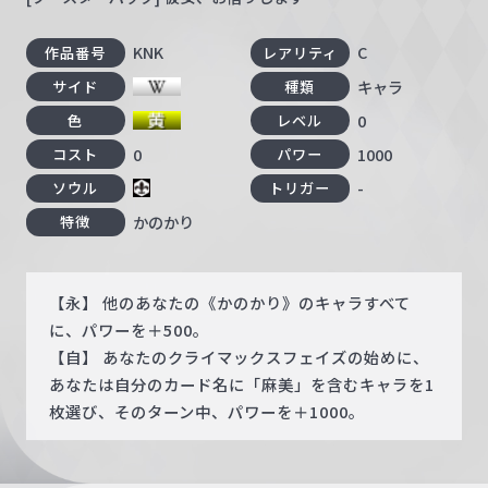
KNK
C
作品番号
レアリティ
キャラ
サイド
種類
0
色
レベル
0
1000
コスト
パワー
-
ソウル
トリガー
かのかり
特徴
【永】 他のあなたの《かのかり》のキャラすべて
に、パワーを＋500。
【自】 あなたのクライマックスフェイズの始めに、
あなたは自分のカード名に「麻美」を含むキャラを1
枚選び、そのターン中、パワーを＋1000。