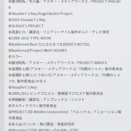
©鎌池和馬／冬川基／アスキー・メディアワークス／PROJECT-RAILGU
N
©VisualArt's/Key/Angel Beats! Project
©2010 Visualart's/Key
©なのはA's PROJECT
©真島ヒロ／講談社・フェアリーテイル製作ギルド・テレビ東京
©1999-2010 TYPE-MOON
©Bushiroad illust:たにはらなつき(EDEN'S NOTES)
©Bushiroad/Project MILKY HOLMES
©カラー
©鎌池和馬／アスキー・メディアワークス／PROJECT-INDEX II
©高橋弥七郎/アスキー・メディアワークス/『灼眼のシャナ』製作委員会
©高橋弥七郎/いとうのいぢ/アスキー・メディアワークス/『灼眼のシャ
ナII』製作委員会/ＭＢＳ
©VisualArt's/Key
©2009,2011 ビックウエスト／劇場版マクロスＦ製作委員会
©西尾維新／講談社・アニプレックス・シャフト
©ギルティクラウン製作委員会
©PROJECT DD ©Index Corporation/「ペルソナ４」アニメーション製
作委員会
©あらゐけいいち・角川書店／東雲研究所
©Nitroplus/TYPE-MOON・ufotable・FZPC