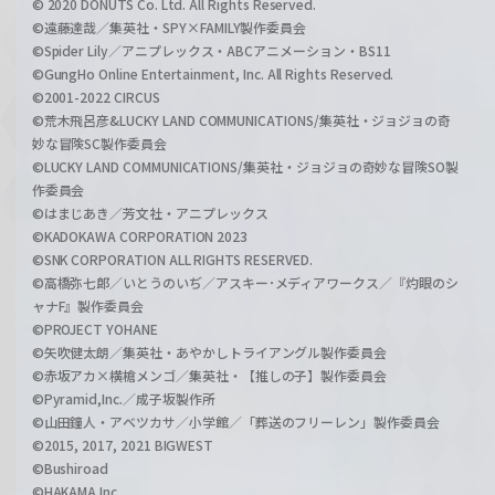
© 2020 DONUTS Co. Ltd. All Rights Reserved.
©遠藤達哉／集英社・SPY×FAMILY製作委員会
©Spider Lily／アニプレックス・ABCアニメーション・BS11
©GungHo Online Entertainment, Inc. All Rights Reserved.
©2001-2022 CIRCUS
©荒木飛呂彦&LUCKY LAND COMMUNICATIONS/集英社・ジョジョの奇
妙な冒険SC製作委員会
©LUCKY LAND COMMUNICATIONS/集英社・ジョジョの奇妙な冒険SO製
作委員会
©はまじあき／芳文社・アニプレックス
©KADOKAWA CORPORATION 2023
©SNK CORPORATION ALL RIGHTS RESERVED.
©高橋弥七郎／いとうのいぢ／アスキー･メディアワークス／『灼眼のシ
ャナF』製作委員会
©PROJECT YOHANE
©矢吹健太朗／集英社・あやかしトライアングル製作委員会
©赤坂アカ×横槍メンゴ／集英社・【推しの子】製作委員会
©Pyramid,Inc.／成子坂製作所
©山田鐘人・アベツカサ／小学館／「葬送のフリーレン」製作委員会
©2015, 2017, 2021 BIGWEST
©Bushiroad
©HAKAMA Inc