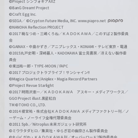
©Project シンフォギアAXZ
©BanG Dream! Project
©Craft Egg Inc.
©SEGA／ ©Crypton Future Media, INC. www.piapro.net
©NANOHA Reflection PROJECT
©2017 暁なつめ・三嶋くろね／ＫＡＤＯＫＡＷＡ／このすば２製作委員
会
©GAINAX・中島かずき／アニプレックス・KONAMI・テレビ東京・電通
©2015丸戸史明・深崎暮人・KADOKAWA 富士見書房／冴えない製作委
員会
©東出祐一郎・TYPE-MOON / FAPC
©2017 プロジェクトラブライブ！サンシャイン!!
©Magica Quartet/Aniplex・Magia Record Partners
©Project Revue Starlight
©2017 時雨沢恵一／ＫＡＤＯＫＡＷＡ アスキー・メディアワークス／
GGO Project illust.黒星紅白
TM ©TOHO CO., LTD.
©2014 榎宮祐・株式会社ＫＡＤＯＫＡＷＡ メディアファクトリー刊／ノ
ーゲーム・ノーライフ全権代理委員会
©2011 5pb.／Nitroplus 未来ガジェット研究所
©ミウラタダヒロ／集英社・ゆらぎ荘の幽奈さん製作委員会
©丸山くがね・ＫＡＤＯＫＡＷＡ刊／オーバーロード2製作委員会