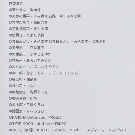
作委員会
©葵せきな・狗神煌
©あざの耕平・すみ兵 ©石踏一榮・みやま零
©井中だちま・飯田ぽち。
©恵比須清司・ぎん太郎
©鏡貴也・とよた瑣織
©春日みかげ・みやま零 ©春日みかげ・みやま零・深井涼介
©賀東招二・四季童子
©賀東招二・なかじまゆか
©神坂一・あらいずみるい
©木村心一・こぶいち むりりん
©榊一郎・なまにくＡＴＫ（ニトロプラス）
©細音啓・猫鍋蒼
©橘公司・つなこ
©築地俊彦・駒都え～じ
©柳実冬貴・切符
©羊太郎・三嶋くろね
©諸星悠・甘味みきひろ
©NANOHA Detonation PROJECT
©TYPE-MOON・ufotable・FSNPC
©2017 川原 礫／ＫＡＤＯＫＡＷＡ アスキー・メディアワークス／SAO