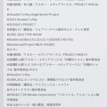
©鎌池和馬／冬川基／アスキー・メディアワークス／PROJECT-RAILGU
N
©VisualArt's/Key/Angel Beats! Project
©2010 Visualart's/Key
©なのはA's PROJECT
©真島ヒロ／講談社・フェアリーテイル製作ギルド・テレビ東京
©1999-2010 TYPE-MOON
©Bushiroad illust:たにはらなつき(EDEN'S NOTES)
©Bushiroad/Project MILKY HOLMES
©カラー
©鎌池和馬／アスキー・メディアワークス／PROJECT-INDEX II
©高橋弥七郎/アスキー・メディアワークス/『灼眼のシャナ』製作委員会
©高橋弥七郎/いとうのいぢ/アスキー・メディアワークス/『灼眼のシャ
ナII』製作委員会/ＭＢＳ
©VisualArt's/Key
©2009,2011 ビックウエスト／劇場版マクロスＦ製作委員会
©西尾維新／講談社・アニプレックス・シャフト
©ギルティクラウン製作委員会
©PROJECT DD ©Index Corporation/「ペルソナ４」アニメーション製
作委員会
©あらゐけいいち・角川書店／東雲研究所