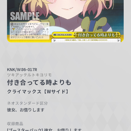
w
a
r
z
KNK/W86-017R
ツキアッテルトキヨリモ
付き合ってる時よりも
クライマックス【Wサイド】
ネオスタンダード区分
彼女、お借りします
収録商品
[ブースターパック] 彼女、お借りします