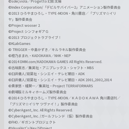
©sole;viola／Progetto 幻影太陽
©Index Corporation/「デビルサバイバー2」アニメーション製作委員会
©2013 ひろやまひろし・TYPE-MOON・角川書店／「プリズマ☆イリ
ヤ」製作委員会
©Project wooser 2
©Project シンフォギアＧ
©2013 プロジェクトラブライブ！
©KLabGames
© TRIGGER・中島かずき／キルラキル製作委員会
©橙乃ままれ・KADOKAWA／NHK・NEP
©2014 DMM.com/KADOKAWA GAMES All Rights Reserved.
©古味直志／集英社・アニプレックス・シャフト・MBS
©臼井儀人/双葉社・シンエイ・テレビ朝日・ADK
©臼井儀人/双葉社・シンエイ・テレビ朝日・ADK 2001,2002,2014
©貴家悠・橘賢一／集英社・Project TERRAFORMARS
©劇場版ミルキィホームズ製作委員会
©2014 ひろやまひろし・TYPE-MOON／ＫＡＤＯＫＡＷＡ 角川書店刊／
「プリズマ☆イリヤ ツヴァイ！」製作委員会
©CyberAgent, Inc. All Rights Reserved.
©CyberAgent, Inc. /ガールフレンド（仮）製作委員会
©FHO／ギガントプロジェクト
©VisualArt's/Key/SProject