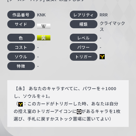
KNK
RRR
作品番号
レアリティ
クライマック
サイド
種類
ス
-
色
レベル
-
-
コスト
パワー
-
ソウル
トリガー
-
特徴
【永】 あなたのキャラすべてに、パワーを＋1000
し、ソウルを＋1。
（
：このカードがトリガーした時、あなたは自分
の控え室のトリガーアイコンに
があるキャラを1枚
選び、手札に戻すかストック置場に置いてよい）