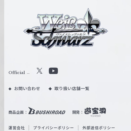
ヴ
ァ
イ
ス
シ
ュ
ヴ
ァ
ル
Official
X
Y
ツ
o
｜
お問い合わせ
取り扱い店舗一覧
u
W
T
e
u
i
b
商品企画：
開発：
ß
e
S
O
運営会社
プライバシーポリシー
外部送信ポリシー
c