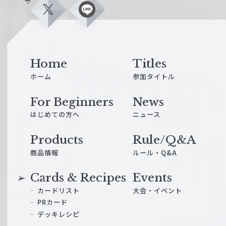
X
L
i
n
e
Home
Titles
ホーム
参加タイトル
For Beginners
News
はじめての方へ
ニュース
Products
Rule/Q&A
商品情報
ルール・Q&A
Cards & Recipes
Events
カードリスト
大会・イベント
PRカード
デッキレシピ