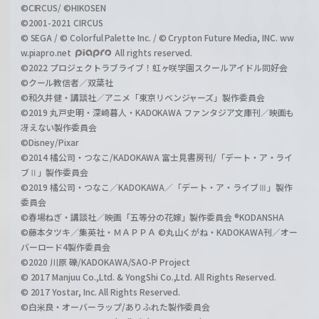
©CIRCUS/ ©HIKOSEN
©2001-2021 CIRCUS
© SEGA / © Colorful Palette Inc. / © Crypton Future Media, INC. ww
w.piapro.net
All rights reserved.
©2022 プロジェクトラブライブ！虹ヶ咲学園スクールアイドル同好会
©クール教信者／双葉社
©和久井健・講談社／アニメ「東京リベンジャーズ」製作委員会
©2019 丸戸史明・深崎暮人・KADOKAWA ファンタジア文庫刊／映画も
冴えない製作委員会
©Disney/Pixar
©2014 橘公司・つなこ/KADOKAWA 富士見書房刊/「デート・ア・ライ
ブⅡ」製作委員会
©2019 橘公司・つなこ／KADOKAWA／「デート・ア・ライブⅢ」製作
委員会
©春場ねぎ・講談社／映画「五等分の花嫁」製作委員会 ®KODANSHA
©藤本タツキ／集英社・ＭＡＰＰＡ ©丸山くがね・KADOKAWA刊／オー
バーロード4製作委員会
©2020 川原 礫/KADOKAWA/SAO-P Project
© 2017 Manjuu Co.,Ltd. & YongShi Co.,Ltd. All Rights Reserved.
© 2017 Yostar, Inc. All Rights Reserved.
©白米良・オーバーラップ/ありふれた製作委員会