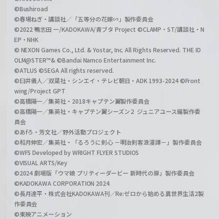
©Bushiroad
©春場ねぎ・講談社／「五等分の花嫁∽」製作委員会
©2022 鴨志田 一/KADOKAWA/青ブタ Project ©CLAMP・ST/講談社・N
EP・NHK
© NEXON Games Co., Ltd. & Yostar, Inc. All Rights Reserved. THE ID
OLM@STER™& ©Bandai Namco Entertainment Inc.
©ATLUS ©SEGA All rights reserved.
©臼井儀人／双葉社・シンエイ・テレビ朝日・ADK 1993-2024 ©Front
wing/Project GPT
©高橋陽一／集英社・2018キャプテン翼製作委員会
©高橋陽一／集英社・キャプテン翼シーズン２ ジュニアユース編製作委
員会
©あfろ・芳文社／野外活動プロジェクト
©和月伸宏／集英社・「るろうに剣心 －明治剣客浪漫譚－」製作委員会
©WFS Developed by WRIGHT FLYER STUDIOS
©VISUAL ARTS/Key
©2024 劇場版「ウマ娘 プリティーダービー 新時代の扉」製作委員会
©KADOKAWA CORPORATION 2024
©長月達平・株式会社KADOKAWA刊／Re:ゼロから始める異世界生活2製
作委員会
©東映アニメーション