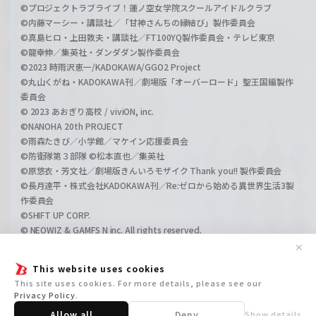
©プロジェクトラブライブ！蓮ノ空女学院スクールアイドルクラブ
©内藤マーシー・講談社／「甘神さんちの縁結び」製作委員会
©真島ヒロ・上田敦夫・講談社／FT100YQ製作委員会・テレビ東京
©龍幸伸／集英社・ダンダダン製作委員会
©2023 時雨沢恵一/KADOKAWA/GGO2 Project
©丸山くがね・KADOKAWA刊／劇場版「オーバーロード」聖王国編製作
委員会
© 2023 あおぎり高校 / viviON, inc.
©NANOHA 20th PROJECT
©雨森たきび／小学館／マケイン応援委員会
©防衛隊第３部隊 ©松本直也／集英社
©原悠衣・芳文社／劇場版きんいろモザイク Thank you!! 製作委員会
©長月達平・株式会社KADOKAWA刊／Re:ゼロから始める異世界生活3製
作委員会
©SHIFT UP CORP.
© NEOWIZ & GAMFS N inc. All rights reserved.
©ATLUS. ©SEGA.
✕
©GIRLS und PANZER Projekt
This website uses cookies
©GIRLS und PANZER Film Projekt
This site uses cookies. For more details, please see our
©GIRLS und PANZER Finale Projekt
Privacy Policy
.
Allow all
Deny
Show details