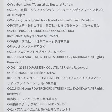
©VisualArt's/Key/Team Little Busters! Refrain
©2014 川原 礫／ＫＡＤＯＫＡＷＡ アスキー・メディアワークス刊／S
AOⅡ Project
©Magica Quartet／Aniplex・Madoka Movie Project Rebellion
©矢吹健太朗・長谷見沙貴／集英社・とらぶるダークネス製作委員会
©BNEI／PROJECT CINDERELLA ©PROJECT DD3
©VisualArt's/Key/Charlotte Project
©諫山創・講談社／「進撃の巨人」製作委員会
©Project シンフォギアＧＸ
©2015 プロジェクトラブライブ！ムービー
©2015 DMM.com POWERCHORD STUDIO / C2 / KADOKAWA All Rights
Reserved.
© 2014, 2015 SQUARE ENIX CO., LTD. All Rights Reserved.
©TYPE-MOON・ufotable・FSNPC
©2015 ひろやまひろし・TYPE-MOON／KADOKAWA／「プリズマ☆イ
リヤ ツヴァイ ヘルツ！」製作委員会
©2016 DMM.com POWERCHORD STUDIO / C2 / KADOKAWA All Rights
Reserved.
©赤塚不二夫／おそ松さん製作委員会
©高橋留美子・小学館／NHK・NEP・ShoPro
©Koi・芳文社／ご注文は製作委員会ですか？？