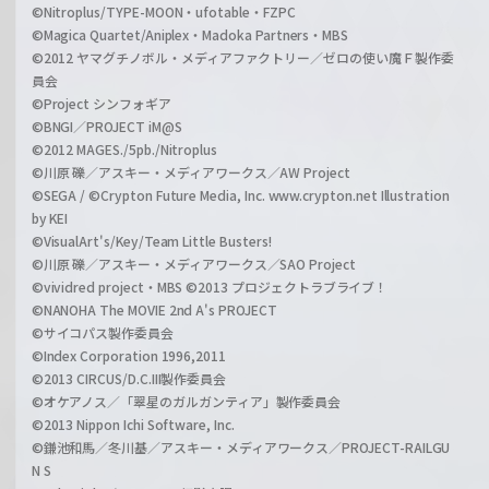
©Nitroplus/TYPE-MOON・ufotable・FZPC
©Magica Quartet/Aniplex・Madoka Partners・MBS
©2012 ヤマグチノボル・メディアファクトリー／ゼロの使い魔Ｆ製作委
員会
©Project シンフォギア
©BNGI／PROJECT iM@S
©2012 MAGES./5pb./Nitroplus
©川原 礫／アスキー・メディアワークス／AW Project
©SEGA / ©Crypton Future Media, Inc. www.crypton.net Illustration
by KEI
©VisualArt's/Key/Team Little Busters!
©川原 礫／アスキー・メディアワークス／SAO Project
©vividred project・MBS ©2013 プロジェクトラブライブ！
©NANOHA The MOVIE 2nd A's PROJECT
©サイコパス製作委員会
©Index Corporation 1996,2011
©2013 CIRCUS/D.C.III製作委員会
©オケアノス／「翠星のガルガンティア」製作委員会
©2013 Nippon Ichi Software, Inc.
©鎌池和馬／冬川基／アスキー・メディアワークス／PROJECT-RAILGU
N S