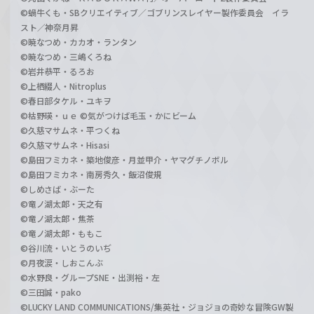
©蝸牛くも・SBクリエイティブ／ゴブリンスレイヤー製作委員会 イラ
スト／神奈月昇
©暁なつめ・カカオ・ランタン
©暁なつめ・三嶋くろね
©岩井恭平・るろお
©上栖綴人・Nitroplus
©春日部タケル・ユキヲ
©枯野瑛・ｕｅ ©気がつけば毛玉・かにビーム
©久慈マサムネ・平つくね
©久慈マサムネ・Hisasi
©島田フミカネ・築地俊彦・月並甲介・ヤマグチノボル
©島田フミカネ・南房秀久・飯沼俊規
©しめさば・ぶーた
©竜ノ湖太郎・天之有
©竜ノ湖太郎・焦茶
©竜ノ湖太郎・ももこ
©谷川流・いとうのいぢ
©月夜涙・しおこんぶ
©水野良・グループSNE・出渕裕・左
©三田誠・pako
©LUCKY LAND COMMUNICATIONS/集英社・ジョジョの奇妙な冒険GW製