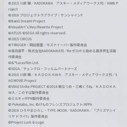
©2015 川原 礫／KADOKAWA アスキー・メディアワークス刊／AWIB P
roject
©2016 プロジェクトラブライブ！サンシャイン!!
©BanG Dream! Project
©VisualArt's/Key/Rewrite Project
©ATLUS ©SEGA All rights reserved.
©2015 CIRCUS
©TRIGGER・岡田麿里／キズナイーバー製作委員会
©長月達平・株式会社KADOKAWA刊／Re:ゼロから始める異世界生活製
作委員会
©&™Lucasfilm Ltd.
©SEGA／チェンクロ・フィルムパートナーズ
©2016 川原 礫／ＫＡＤＯＫＡＷＡ アスキー・メディアワークス刊／S
AO MOVIE Project
©ViVid Strike PROJECT ©2016 暁なつめ・三嶋くろね／ＫＡＤＯＫＡ
ＷＡ／このすば製作委員会
©ミルキィFFPN製作委員会
© Pokelabo, Inc. ©けものフレンズプロジェクト/KFPA
©2016 ひろやまひろし・TYPE-MOON／KADOKAWA／「プリズマ☆イ
リヤ ドライ!!」製作委員会
©Project Luck & Logic