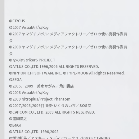
f
h
f
w
i
a
©CIRCUS
c
©2007 VisualArt's/Key
r
i
©2007 ヤマグチノボル･メディアファクトリー／ゼロの使い魔製作委員
z
会
a
©2008 ヤマグチノボル･メディアファクトリー／ゼロの使い魔製作委員
l
会
C
©なのはStrikerS PROJECT
h
©ATLUS CO.,LTD.1996,2006 ALL RIGHTS RESERVED.
a
©NIPPON ICHI SOFTWARE INC. ©TYPE-MOON All Rights Reserved.
n
©SEGA
©2005、2009 美水かがみ／角川書店
n
©2008 VisualArt's/Key
e
©2009 Nitroplus/Project Phantom
l
©2007,2008,2009谷川流･いとうのいぢ／
SOS団
©CAPCOM CO., LTD. 2009 ALL RIGHTS RESERVED.
©窪岡俊之
©BNGI
©ATLUS CO.,LTD. 1996,2008
©鎌池和馬／アスキー・メディアワークス／PROJECT-INDEX