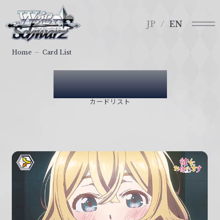
メ
ヴ
ニ
ァ
JP
EN
ュ
イ
ー
ス
Home
Card List
シ
ュ
Card List
ヴ
ァ
カードリスト
ル
ツ
｜
W
e
i
ß
S
c
h