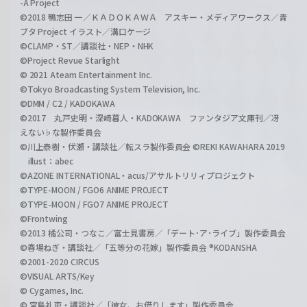
-A Project
©2018 鴨志田 一／ＫＡＤＯＫＡＷＡ アスキー・メディアワークス／青
ブタ Project イラスト／溝口ケージ
©CLAMP・ST／講談社・NEP・NHK
©Project Revue Starlight
© 2021 Ateam Entertainment Inc.
©Tokyo Broadcasting System Television, Inc.
©DMM / C2 / KADOKAWA
©2017 丸戸史明・深崎暮人・KADOKAWA ファンタジア文庫刊／冴
えない♭な製作委員会
©川上泰樹・伏瀬・講談社／転スラ製作委員会 ©REKI KAWAHARA 2019
illust：abec
©AZONE INTERNATIONAL・acus/アサルトリリィプロジェクト
©TYPE-MOON / FGO6 ANIME PROJECT
©TYPE-MOON / FGO7 ANIME PROJECT
©Frontwing
©2013 橘公司・つなこ／富士見書房／「デート･ア･ライブ」製作委員会
©春場ねぎ・講談社／「五等分の花嫁」製作委員会 ®KODANSHA
©2001-2020 CIRCUS
©VISUAL ARTS/Key
© Cygames, Inc.
© 宮島礼吏・講談社／「彼女、お借りします」製作委員会