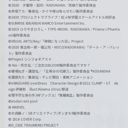
©2020 夕蜜柑・狐印／KADOKAWA／防振り製作委員会
©赤坂アカ／集英社・かぐや様は告らせたい製作委員会
©2020 プロジェクトラブライブ！虹ヶ咲学園スクールアイドル同好会
©SUNRISE ©BANDAI NAMCO Entertainment Inc.
©2019 ひろやまひろし・TYPE-MOON／KADOKAWA／Prisma☆Phanta
sm製作委員会
©VISUAL ARTS/Key/「神様になった日」Project
©2020 東出祐一郎・橘公司・NOCO/KADOKAWA/「デート・ア・バレッ
ト」製作委員会
©Project シンフォギアＸＶ
© Koi・芳文社／ご注文はBLOOM製作委員会ですか？
©春場ねぎ・講談社／「五等分の花嫁∬」製作委員会 ®KODANSHA
©葦原大介／集英社・テレビ朝日・東映アニメーション
©VANGUARD overDress Character Design ©2021 CLAMP・ST de
sign:伊藤彰 illust:Kinema citrus/獣道
©理不尽な孫の手/MFブックス/「無職転生」製作委員会
©irodori ent post
© MARVEL
©大森藤ノ・SBクリエイティブ/ダンまち4製作委員会
© 2016 COVER Corp.
©D_CIDE TRAUMEREI PROJECT