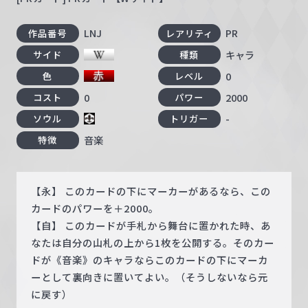
LNJ
PR
作品番号
レアリティ
キャラ
サイド
種類
0
色
レベル
0
2000
コスト
パワー
-
ソウル
トリガー
音楽
特徴
【永】 このカードの下にマーカーがあるなら、この
カードのパワーを＋2000。
【自】 このカードが手札から舞台に置かれた時、あ
なたは自分の山札の上から1枚を公開する。そのカー
ドが《音楽》のキャラならこのカードの下にマーカ
ーとして裏向きに置いてよい。（そうしないなら元
に戻す）