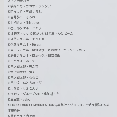
スト／神奈月昇
©暁なつめ・カカオ・ランタン
©暁なつめ・三嶋くろね
©岩井恭平・るろお
©上栖綴人・Nitroplus
©春日部タケル・ユキヲ
©枯野瑛・ｕｅ ©気がつけば毛玉・かにビーム
©久慈マサムネ・平つくね
©久慈マサムネ・Hisasi
©島田フミカネ・築地俊彦・月並甲介・ヤマグチノボル
©島田フミカネ・南房秀久・飯沼俊規
©しめさば・ぶーた
©竜ノ湖太郎・天之有
©竜ノ湖太郎・焦茶
©竜ノ湖太郎・ももこ
©谷川流・いとうのいぢ
©月夜涙・しおこんぶ
©水野良・グループSNE・出渕裕・左
©三田誠・pako
©LUCKY LAND COMMUNICATIONS/集英社・ジョジョの奇妙な冒険GW製
作委員会
©葵せきな・狗神煌