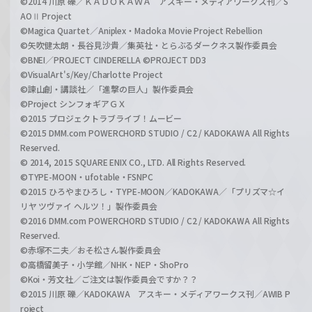
©2014 川原 礫／ＫＡＤＯＫＡＷＡ アスキー・メディアワークス刊／S
AOⅡ Project
©Magica Quartet／Aniplex・Madoka Movie Project Rebellion
©矢吹健太朗・長谷見沙貴／集英社・とらぶるダークネス製作委員会
©BNEI／PROJECT CINDERELLA ©PROJECT DD3
©VisualArt's/Key/Charlotte Project
©諫山創・講談社／「進撃の巨人」製作委員会
©Project シンフォギアＧＸ
©2015 プロジェクトラブライブ！ムービー
©2015 DMM.com POWERCHORD STUDIO / C2 / KADOKAWA All Rights
Reserved.
© 2014, 2015 SQUARE ENIX CO., LTD. All Rights Reserved.
©TYPE-MOON・ufotable・FSNPC
©2015 ひろやまひろし・TYPE-MOON／KADOKAWA／「プリズマ☆イ
リヤ ツヴァイ ヘルツ！」製作委員会
©2016 DMM.com POWERCHORD STUDIO / C2 / KADOKAWA All Rights
Reserved.
©赤塚不二夫／おそ松さん製作委員会
©高橋留美子・小学館／NHK・NEP・ShoPro
©Koi・芳文社／ご注文は製作委員会ですか？？
©2015 川原 礫／KADOKAWA アスキー・メディアワークス刊／AWIB P
roject