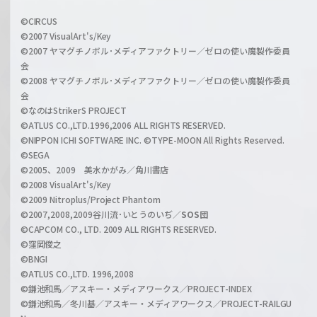
w
i
a
©CIRCUS
c
©2007 VisualArt's/Key
r
i
©2007 ヤマグチノボル･メディアファクトリー／ゼロの使い魔製作委員
z
会
a
©2008 ヤマグチノボル･メディアファクトリー／ゼロの使い魔製作委員
l
会
C
©なのはStrikerS PROJECT
h
©ATLUS CO.,LTD.1996,2006 ALL RIGHTS RESERVED.
a
©NIPPON ICHI SOFTWARE INC. ©TYPE-MOON All Rights Reserved.
n
©SEGA
©2005、2009 美水かがみ／角川書店
n
©2008 VisualArt's/Key
e
©2009 Nitroplus/Project Phantom
l
©2007,2008,2009谷川流･いとうのいぢ／
SOS団
©CAPCOM CO., LTD. 2009 ALL RIGHTS RESERVED.
©窪岡俊之
©BNGI
©ATLUS CO.,LTD. 1996,2008
©鎌池和馬／アスキー・メディアワークス／PROJECT-INDEX
©鎌池和馬／冬川基／アスキー・メディアワークス／PROJECT-RAILGU