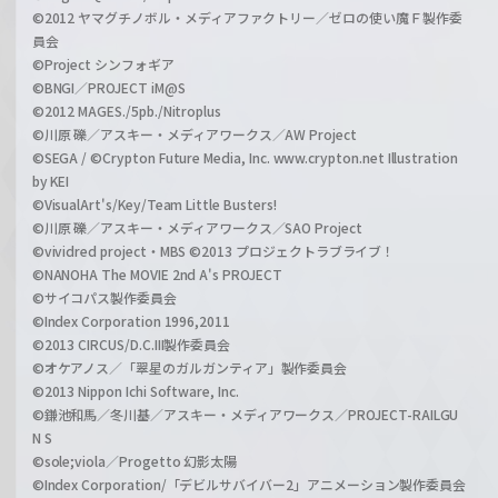
©2012 ヤマグチノボル・メディアファクトリー／ゼロの使い魔Ｆ製作委
員会
©Project シンフォギア
©BNGI／PROJECT iM@S
©2012 MAGES./5pb./Nitroplus
©川原 礫／アスキー・メディアワークス／AW Project
©SEGA / ©Crypton Future Media, Inc. www.crypton.net Illustration
by KEI
©VisualArt's/Key/Team Little Busters!
©川原 礫／アスキー・メディアワークス／SAO Project
©vividred project・MBS ©2013 プロジェクトラブライブ！
©NANOHA The MOVIE 2nd A's PROJECT
©サイコパス製作委員会
©Index Corporation 1996,2011
©2013 CIRCUS/D.C.III製作委員会
©オケアノス／「翠星のガルガンティア」製作委員会
©2013 Nippon Ichi Software, Inc.
©鎌池和馬／冬川基／アスキー・メディアワークス／PROJECT-RAILGU
N S
©sole;viola／Progetto 幻影太陽
©Index Corporation/「デビルサバイバー2」アニメーション製作委員会