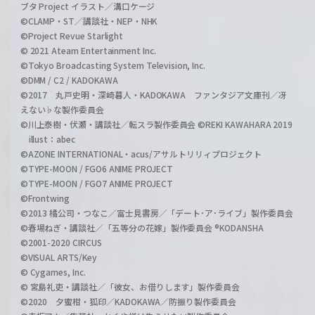
ブタ Project イラスト／溝口ケージ
©CLAMP・ST／講談社・NEP・NHK
©Project Revue Starlight
© 2021 Ateam Entertainment Inc.
©Tokyo Broadcasting System Television, Inc.
©DMM / C2 / KADOKAWA
©2017 丸戸史明・深崎暮人・KADOKAWA ファンタジア文庫刊／冴
えない♭な製作委員会
©川上泰樹・伏瀬・講談社／転スラ製作委員会 ©REKI KAWAHARA 2019
illust：abec
©AZONE INTERNATIONAL・acus/アサルトリリィプロジェクト
©TYPE-MOON / FGO6 ANIME PROJECT
©TYPE-MOON / FGO7 ANIME PROJECT
©Frontwing
©2013 橘公司・つなこ／富士見書房／「デート･ア･ライブ」製作委員会
©春場ねぎ・講談社／「五等分の花嫁」製作委員会 ®KODANSHA
©2001-2020 CIRCUS
©VISUAL ARTS/Key
© Cygames, Inc.
© 宮島礼吏・講談社／「彼女、お借りします」製作委員会
©2020 夕蜜柑・狐印／KADOKAWA／防振り製作委員会