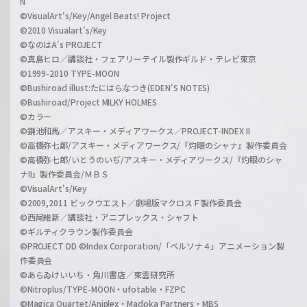
N
©VisualArt's/Key/Angel Beats! Project
©2010 Visualart's/Key
©なのはA's PROJECT
©真島ヒロ／講談社・フェアリーテイル製作ギルド・テレビ東京
©1999-2010 TYPE-MOON
©Bushiroad illust:たにはらなつき(EDEN'S NOTES)
©Bushiroad/Project MILKY HOLMES
©カラー
©鎌池和馬／アスキー・メディアワークス／PROJECT-INDEX II
©高橋弥七郎/アスキー・メディアワークス/『灼眼のシャナ』製作委員会
©高橋弥七郎/いとうのいぢ/アスキー・メディアワークス/『灼眼のシャ
ナII』製作委員会/ＭＢＳ
©VisualArt's/Key
©2009,2011 ビックウエスト／劇場版マクロスＦ製作委員会
©西尾維新／講談社・アニプレックス・シャフト
©ギルティクラウン製作委員会
©PROJECT DD ©Index Corporation/「ペルソナ４」アニメーション製
作委員会
©あらゐけいいち・角川書店／東雲研究所
©Nitroplus/TYPE-MOON・ufotable・FZPC
©Magica Quartet/Aniplex・Madoka Partners・MBS