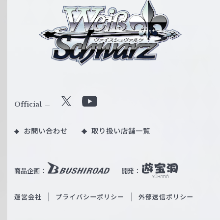
ヴ
ァ
イ
ス
シ
ュ
ヴ
ァ
ル
Official
X
Y
ツ
o
｜
お問い合わせ
取り扱い店舗一覧
u
W
T
e
u
i
b
商品企画：
開発：
ß
e
S
O
運営会社
プライバシーポリシー
外部送信ポリシー
c
f
h
f