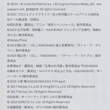
© SEGA / © Colorful Palette Inc. / © Crypton Future Media, INC. ww
w.piapro.net
All rights reserved.
©2022 プロジェクトラブライブ！虹ヶ咲学園スクールアイドル同好会
©クール教信者／双葉社
©和久井健・講談社／アニメ「東京リベンジャーズ」製作委員会
©2019 丸戸史明・深崎暮人・KADOKAWA ファンタジア文庫刊／映画も
冴えない製作委員会
©Disney/Pixar
©2014 橘公司・つなこ/KADOKAWA 富士見書房刊/「デート・ア・ライ
ブⅡ」製作委員会
©2019 橘公司・つなこ／KADOKAWA／「デート・ア・ライブⅢ」製作
委員会
©春場ねぎ・講談社／映画「五等分の花嫁」製作委員会 ®KODANSHA
©藤本タツキ／集英社・ＭＡＰＰＡ ©丸山くがね・KADOKAWA刊／オー
バーロード4製作委員会
©2020 川原 礫/KADOKAWA/SAO-P Project
© 2017 Manjuu Co.,Ltd. & YongShi Co.,Ltd. All Rights Reserved.
© 2017 Yostar, Inc. All Rights Reserved.
©白米良・オーバーラップ/ありふれた製作委員会
© 2020 DONUTS Co. Ltd. All Rights Reserved.
©遠藤達哉／集英社・SPY×FAMILY製作委員会