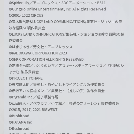
©Spider Lily／アニプレックス・ABCアニメーション・BS11
©GungHo Online Entertainment, Inc. All Rights Reserved.
©2001-2022 CIRCUS
©荒木飛呂彦&LUCKY LAND COMMUNICATIONS/集英社・ジョジョの奇
妙な冒険SC製作委員会
©LUCKY LAND COMMUNICATIONS/集英社・ジョジョの奇妙な冒険SO製
作委員会
©はまじあき／芳文社・アニプレックス
©KADOKAWA CORPORATION 2023
©SNK CORPORATION ALL RIGHTS RESERVED.
©高橋弥七郎／いとうのいぢ／アスキー･メディアワークス／『灼眼のシ
ャナF』製作委員会
©PROJECT YOHANE
©矢吹健太朗／集英社・あやかしトライアングル製作委員会
©赤坂アカ×横槍メンゴ／集英社・【推しの子】製作委員会
©Pyramid,Inc.／成子坂製作所
©山田鐘人・アベツカサ／小学館／「葬送のフリーレン」製作委員会
©2015, 2017, 2021 BIGWEST
©Bushiroad
©HAKAMA Inc
©Bushiroad