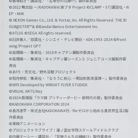
©春場ねぎ・講談社／「五等分の花嫁∽」製作委員会
©2022 鴨志田 一/KADOKAWA/青ブタ Project ©CLAMP・ST/講談社・N
EP・NHK
© NEXON Games Co., Ltd. & Yostar, Inc. All Rights Reserved. THE ID
OLM@STER™& ©Bandai Namco Entertainment Inc.
©ATLUS ©SEGA All rights reserved.
©臼井儀人／双葉社・シンエイ・テレビ朝日・ADK 1993-2024 ©Front
wing/Project GPT
©高橋陽一／集英社・2018キャプテン翼製作委員会
©高橋陽一／集英社・キャプテン翼シーズン２ ジュニアユース編製作委
員会
©あfろ・芳文社／野外活動プロジェクト
©和月伸宏／集英社・「るろうに剣心 －明治剣客浪漫譚－」製作委員会
©WFS Developed by WRIGHT FLYER STUDIOS
©VISUAL ARTS/Key
©2024 劇場版「ウマ娘 プリティーダービー 新時代の扉」製作委員会
©KADOKAWA CORPORATION 2024
©長月達平・株式会社KADOKAWA刊／Re:ゼロから始める異世界生活2製
作委員会
©東映アニメーション
©プロジェクトラブライブ！蓮ノ空女学院スクールアイドルクラブ
©内藤マーシー・講談社／「甘神さんちの縁結び」製作委員会