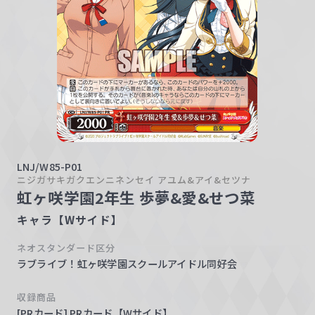
w
a
r
z
LNJ/W85-P01
ニジガサキガクエンニネンセイ アユム&アイ&セツナ
虹ヶ咲学園2年生 歩夢&愛&せつ菜
キャラ【Wサイド】
ネオスタンダード区分
ラブライブ！虹ヶ咲学園スクールアイドル同好会
収録商品
[PRカード] PRカード【Wサイド】