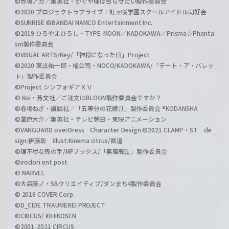
©赤坂アカ／集英社・かぐや様は告らせたい製作委員会
©2020 プロジェクトラブライブ！虹ヶ咲学園スクールアイドル同好会
©SUNRISE ©BANDAI NAMCO Entertainment Inc.
©2019 ひろやまひろし・TYPE-MOON／KADOKAWA／Prisma☆Phanta
sm製作委員会
©VISUAL ARTS/Key/「神様になった日」Project
©2020 東出祐一郎・橘公司・NOCO/KADOKAWA/「デート・ア・バレッ
ト」製作委員会
©Project シンフォギアＸＶ
© Koi・芳文社／ご注文はBLOOM製作委員会ですか？
©春場ねぎ・講談社／「五等分の花嫁∬」製作委員会 ®KODANSHA
©葦原大介／集英社・テレビ朝日・東映アニメーション
©VANGUARD overDress Character Design ©2021 CLAMP・ST de
sign:伊藤彰 illust:Kinema citrus/獣道
©理不尽な孫の手/MFブックス/「無職転生」製作委員会
©irodori ent post
© MARVEL
©大森藤ノ・SBクリエイティブ/ダンまち4製作委員会
© 2016 COVER Corp.
©D_CIDE TRAUMEREI PROJECT
©CIRCUS/ ©HIKOSEN
©2001-2021 CIRCUS