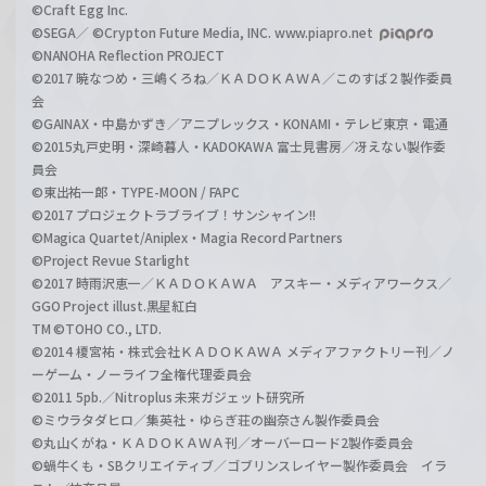
©Craft Egg Inc.
©SEGA／ ©Crypton Future Media, INC. www.piapro.net
©NANOHA Reflection PROJECT
©2017 暁なつめ・三嶋くろね／ＫＡＤＯＫＡＷＡ／このすば２製作委員
会
©GAINAX・中島かずき／アニプレックス・KONAMI・テレビ東京・電通
©2015丸戸史明・深崎暮人・KADOKAWA 富士見書房／冴えない製作委
員会
©東出祐一郎・TYPE-MOON / FAPC
©2017 プロジェクトラブライブ！サンシャイン!!
©Magica Quartet/Aniplex・Magia Record Partners
©Project Revue Starlight
©2017 時雨沢恵一／ＫＡＤＯＫＡＷＡ アスキー・メディアワークス／
GGO Project illust.黒星紅白
TM ©TOHO CO., LTD.
©2014 榎宮祐・株式会社ＫＡＤＯＫＡＷＡ メディアファクトリー刊／ノ
ーゲーム・ノーライフ全権代理委員会
©2011 5pb.／Nitroplus 未来ガジェット研究所
©ミウラタダヒロ／集英社・ゆらぎ荘の幽奈さん製作委員会
©丸山くがね・ＫＡＤＯＫＡＷＡ刊／オーバーロード2製作委員会
©蝸牛くも・SBクリエイティブ／ゴブリンスレイヤー製作委員会 イラ