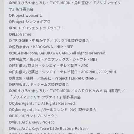
©2013 ひろやまひろし・TYPE-MOON・角川書店／「プリズマ☆イリ
ヤ」製作委員会
©Project wooser 2
©Project シンフォギアＧ
©2013 プロジェクトラブライブ！
©KLabGames
© TRIGGER・中島かずき／キルラキル製作委員会
©橙乃ままれ・KADOKAWA／NHK・NEP
©2014 DMM.com/KADOKAWA GAMES All Rights Reserved.
©古味直志／集英社・アニプレックス・シャフト・MBS
©臼井儀人/双葉社・シンエイ・テレビ朝日・ADK
©臼井儀人/双葉社・シンエイ・テレビ朝日・ADK 2001,2002,2014
©貴家悠・橘賢一／集英社・Project TERRAFORMARS
©劇場版ミルキィホームズ製作委員会
©2014 ひろやまひろし・TYPE-MOON／ＫＡＤＯＫＡＷＡ 角川書店刊／
「プリズマ☆イリヤ ツヴァイ！」製作委員会
©CyberAgent, Inc. All Rights Reserved.
©CyberAgent, Inc. /ガールフレンド（仮）製作委員会
©FHO／ギガントプロジェクト
©VisualArt's/Key/SProject
©VisualArt's/Key/Team Little Busters! Refrain