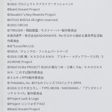
©2016 プロジェクトラブライブ！サンシャイン!!
©BanG Dream! Project
©VisualArt's/Key/Rewrite Project
©ATLUS ©SEGA All rights reserved.
©2015 CIRCUS
©TRIGGER・岡田麿里／キズナイーバー製作委員会
©長月達平・株式会社KADOKAWA刊／Re:ゼロから始める異世界生活製
作委員会
©&™Lucasfilm Ltd.
©SEGA／チェンクロ・フィルムパートナーズ
©2016 川原 礫／ＫＡＤＯＫＡＷＡ アスキー・メディアワークス刊／S
AO MOVIE Project
©ViVid Strike PROJECT ©2016 暁なつめ・三嶋くろね／ＫＡＤＯＫＡ
ＷＡ／このすば製作委員会
©ミルキィFFPN製作委員会
© Pokelabo, Inc. ©けものフレンズプロジェクト/KFPA
©2016 ひろやまひろし・TYPE-MOON／KADOKAWA／「プリズマ☆イ
リヤ ドライ!!」製作委員会
©Project Luck & Logic
©Project シンフォギアAXZ
©BanG Dream! Project