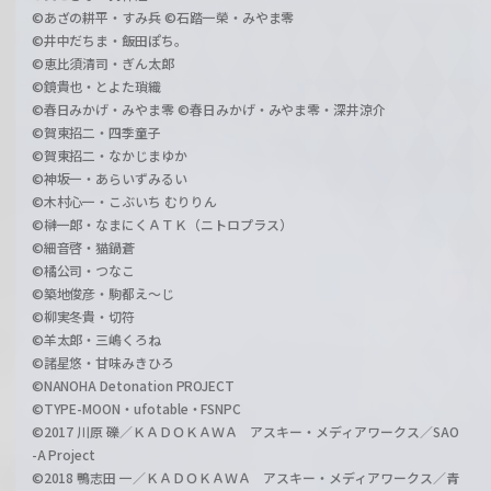
©あざの耕平・すみ兵 ©石踏一榮・みやま零
©井中だちま・飯田ぽち。
©恵比須清司・ぎん太郎
©鏡貴也・とよた瑣織
©春日みかげ・みやま零 ©春日みかげ・みやま零・深井涼介
©賀東招二・四季童子
©賀東招二・なかじまゆか
©神坂一・あらいずみるい
©木村心一・こぶいち むりりん
©榊一郎・なまにくＡＴＫ（ニトロプラス）
©細音啓・猫鍋蒼
©橘公司・つなこ
©築地俊彦・駒都え～じ
©柳実冬貴・切符
©羊太郎・三嶋くろね
©諸星悠・甘味みきひろ
©NANOHA Detonation PROJECT
©TYPE-MOON・ufotable・FSNPC
©2017 川原 礫／ＫＡＤＯＫＡＷＡ アスキー・メディアワークス／SAO
-A Project
©2018 鴨志田 一／ＫＡＤＯＫＡＷＡ アスキー・メディアワークス／青