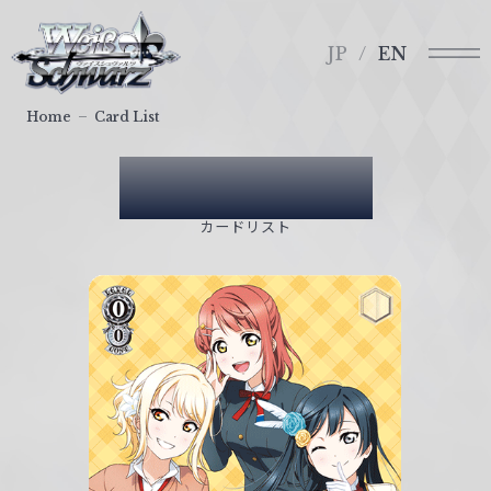
メ
ヴ
ニ
ァ
JP
EN
ュ
イ
ー
ス
Home
Card List
シ
ュ
Card List
ヴ
ァ
カードリスト
ル
ツ
｜
W
e
i
ß
S
c
h