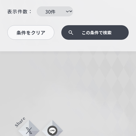
表示件数：
条件をクリア
この条件で検索
Share
X
L