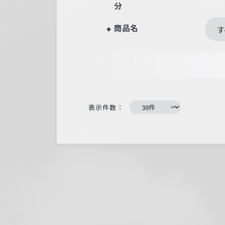
分
商品名
す
表示件数：