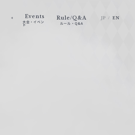
Events
Rule/Q&A
JP
EN
大会・イベン
ルール・Q&A
ト