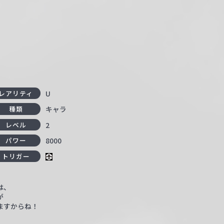
カ
U
レアリティ
キャラ
種類
2
レベル
8000
パワー
トリガー
は、
が
ますからね！