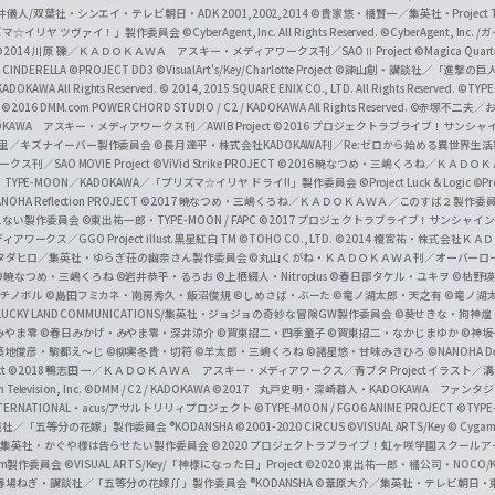
井儀人/双葉社・シンエイ・テレビ朝日・ADK 2001,2002,2014
©貴家悠・橘賢一／集英社・Project T
i
リズマ☆イリヤ ツヴァイ！」製作委員会
©CyberAgent, Inc. All Rights Reserved.
©CyberAgent, I
a
©2014 川原 礫／ＫＡＤＯＫＡＷＡ アスキー・メディアワークス刊／SAOⅡ Project
©Magica Quart
CINDERELLA ©PROJECT DD3
©VisualArt's/Key/Charlotte Project
©諫山創・講談社／「進撃の巨
l
DOKAWA All Rights Reserved.
© 2014, 2015 SQUARE ENIX CO., LTD. All Rights Reserved.
©TYPE
会
©2016 DMM.com POWERCHORD STUDIO / C2 / KADOKAWA All Rights Reserved.
©赤塚不二夫／
C
DOKAWA アスキー・メディアワークス刊／AWIB Project
©2016 プロジェクトラブライブ！サンシャイ
h
田麿里／キズナイーバー製作委員会
©長月達平・株式会社KADOKAWA刊／Re:ゼロから始める異世界生
／SAO MOVIE Project
©ViVid Strike PROJECT ©2016 暁なつめ・三嶋くろね／Ｋ
a
・TYPE-MOON／KADOKAWA／「プリズマ☆イリヤ ドライ!!」製作委員会
©Project Luck & Logic
©P
NOHA Reflection PROJECT
©2017 暁なつめ・三嶋くろね／ＫＡＤＯＫＡＷＡ／このすば２製作委
n
冴えない製作委員会
©東出祐一郎・TYPE-MOON / FAPC
©2017 プロジェクトラブライブ！サンシャイン!
n
クス／GGO Project illust.黒星紅白
TM ©TOHO CO., LTD.
©2014 榎宮祐・株式会社Ｋ
タダヒロ／集英社・ゆらぎ荘の幽奈さん製作委員会
©丸山くがね・ＫＡＤＯＫＡＷＡ刊／オーバーロ
e
©暁なつめ・三嶋くろね
©岩井恭平・るろお
©上栖綴人・Nitroplus
©春日部タケル・ユキヲ
©枯野瑛
グチノボル
©島田フミカネ・南房秀久・飯沼俊規
©しめさば・ぶーた
©竜ノ湖太郎・天之有
©竜ノ湖
l
LUCKY LAND COMMUNICATIONS/集英社・ジョジョの奇妙な冒険GW製作委員会
©葵せきな・狗神煌
みやま零 ©春日みかげ・みやま零・深井涼介
©賀東招二・四季童子
©賀東招二・なかじまゆか
©神坂
築地俊彦・駒都え～じ
©柳実冬貴・切符
©羊太郎・三嶋くろね
©諸星悠・甘味みきひろ
©NANOHA De
t
©2018 鴨志田 一／ＫＡＤＯＫＡＷＡ アスキー・メディアワークス／青ブタ Project イラスト／
Television, Inc.
©DMM / C2 / KADOKAWA
©2017 丸戸史明・深崎暮人・KADOKAWA ファン
INTERNATIONAL・acus/アサルトリリィプロジェクト
©TYPE-MOON / FGO6 ANIME PROJECT
©TYPE
社／「五等分の花嫁」製作委員会 ®KODANSHA
©2001-2020 CIRCUS
©VISUAL ARTS/Key
© Cygame
／集英社・かぐや様は告らせたい製作委員会
©2020 プロジェクトラブライブ！虹ヶ咲学園スクール
asm製作委員会
©VISUAL ARTS/Key/「神様になった日」Project
©2020 東出祐一郎・橘公司・NOCO
春場ねぎ・講談社／「五等分の花嫁∬」製作委員会 ®KODANSHA
©葦原大介／集英社・テレビ朝日・