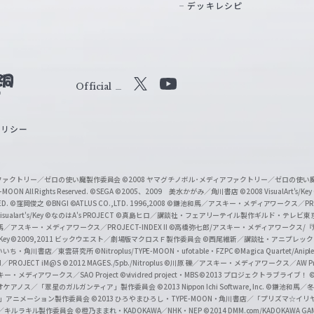
デッキレシピ
Official
X
Y
o
ポリシー
u
T
u
ィアファクトリー／ゼロの使い魔製作委員会
©2008 ヤマグチノボル･メディアファクトリー／ゼロの使
b
MOON All Rights Reserved.
©SEGA
©2005、2009 美水かがみ／角川書店
©2008 VisualArt's/Key
ED.
©窪岡俊之
©BNGI
©ATLUS CO.,LTD. 1996,2008
©鎌池和馬／アスキー・メディアワークス／PROJE
e
sualart's/Key
©なのはA's PROJECT
©真島ヒロ／講談社・フェアリーテイル製作ギルド・テレビ東
／アスキー・メディアワークス／PROJECT-INDEX II
©高橋弥七郎/アスキー・メディアワークス/
O
/Key
©2009,2011 ビックウエスト／劇場版マクロスＦ製作委員会
©西尾維新／講談社・アニプレッ
f
いいち・角川書店／東雲研究所
©Nitroplus/TYPE-MOON・ufotable・FZPC
©Magica Quartet/Anip
I／PROJECT iM@S
©2012 MAGES./5pb./Nitroplus
©川原 礫／アスキー・メディアワークス／AW Pro
f
ー・メディアワークス／SAO Project
©vividred project・MBS ©2013 プロジェクトラブライブ！
©
i
オケアノス／「翠星のガルガンティア」製作委員会
©2013 Nippon Ichi Software, Inc.
©鎌池和馬／冬川
イバー2」アニメーション製作委員会
©2013 ひろやまひろし・TYPE-MOON・角川書店／「プリズマ☆イ
c
ずき／キルラキル製作委員会
©橙乃ままれ・KADOKAWA／NHK・NEP
©2014 DMM.com/KADOKAWA GAMES