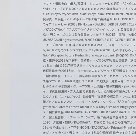
ャフト・MBS
©臼井儀人/双葉社・シンエイ・テレビ朝日・ADK
©臼
やまひろし・TYPE-MOON／ＫＡＤＯＫＡＷＡ 角川書店刊／「プ
alArt's/Key/SProject
©VisualArt's/Key/Team Little Busters! Refrain
見沙貴／集英社・とらぶるダークネス製作委員会
©BNEI／PROJECT 
ライブ！ムービー
©2015 DMM.com POWERCHORD STUDIO / C2 / KA
／KADOKAWA／「プリズマ☆イリヤ ツヴァイ ヘルツ！」製作委員
Koi・芳文社／ご注文は製作委員会ですか？？
©2015 川原 礫／KA
US ©SEGA All rights reserved.
©2015 CIRCUS
©TRIGGER・岡
トナーズ
©2016 川原 礫／ＫＡＤＯＫＡＷＡ アスキー・メディアワークス刊
o, Inc. ©けものフレンズプロジェクト/KFPA
©2016 ひろやまひろし
GA／ ©Crypton Future Media, INC. www.piapro.net
©NA
京・電通
©2015丸戸史明・深崎暮人・KADOKAWA 富士見書房／
ue Starlight
©2017 時雨沢恵一／ＫＡＤＯＫＡＷＡ アスキー・メディアワー
代理委員会
©2011 5pb.／Nitroplus 未来ガジェット研究所
©ミウラ
ー製作委員会 イラスト／神奈月昇
©暁なつめ・カカオ・ランタン
久慈マサムネ・Hisasi
©島田フミカネ・築地俊彦・月並甲介・ヤマ
しおこんぶ
©水野良・グループSNE・出渕裕・左
©三田誠・pako
©
ち。
©恵比須清司・ぎん太郎
©鏡貴也・とよた瑣織
©春日みかげ・
にくＡＴＫ（ニトロプラス）
©細音啓・猫鍋蒼
©橘公司・つなこ
©
礫／ＫＡＤＯＫＡＷＡ アスキー・メディアワークス／SAO-A Projec
ght
© 2021 Ateam Entertainment Inc.
©Tokyo Broadcasting System 
スラ製作委員会 ©REKI KAWAHARA 2019 illust：abec
©AZONE 
こ／富士見書房／「デート･ア･ライブ」製作委員会
©春場ねぎ・講談
2020 夕蜜柑・狐印／KADOKAWA／防振り製作委員会
©赤坂アカ
19 ひろやまひろし・TYPE-MOON／KADOKAWA／Prisma☆Phant
ォギアＸＶ
© Koi・芳文社／ご注文はBLOOM製作委員会ですか？
©