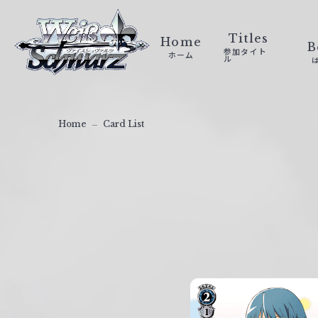
ヴ
ァ
Titles
Home
B
参加タイト
ホーム
イ
ル
ス
シ
ュ
Home
Card List
ヴ
ァ
ル
ツ
｜
W
e
i
ß
S