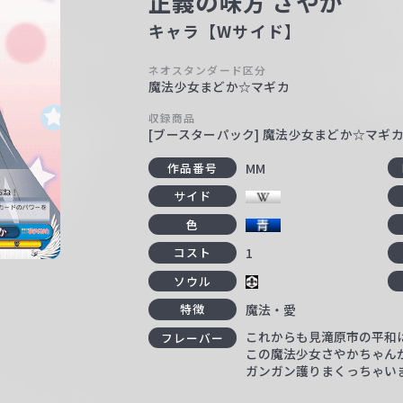
正義の味方 さやか
キャラ【Wサイド】
ネオスタンダード区分
魔法少女まどか☆マギカ
収録商品
[ブースターパック] 魔法少女まどか☆マギ
MM
作品番号
サイド
色
1
コスト
ソウル
魔法・愛
特徴
これからも見滝原市の平和
フレーバー
この魔法少女さやかちゃん
ガンガン護りまくっちゃい