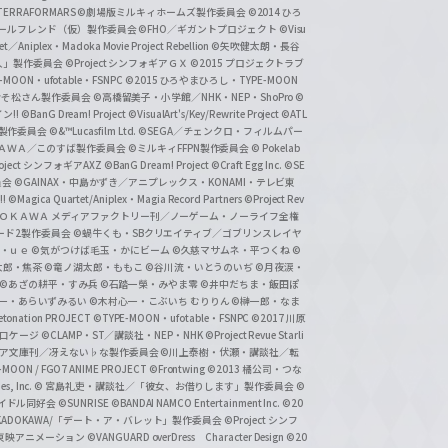
ERRAFORMARS
©劇場版ミルキィホームズ製作委員会
©2014 ひろ
nc. /ガールフレンド（仮）製作委員会
©FHO／ギガントプロジェクト
©Visu
et／Aniplex・Madoka Movie Project Rebellion
©矢吹健太朗・長谷
人」製作委員会
©Project シンフォギアＧＸ
©2015 プロジェクトラブ
-MOON・ufotable・FSNPC
©2015 ひろやまひろし・TYPE-MOON
おそ松さん製作委員会
©高橋留美子・小学館／NHK・NEP・ShoPro
©
ン!!
©BanG Dream! Project
©VisualArt's/Key/Rewrite Project
©ATL
活製作委員会
©&™Lucasfilm Ltd.
©SEGA／チェンクロ・フィルムパー
ＡＤＯＫＡＷＡ／このすば製作委員会
©ミルキィFFPN製作委員会
© Pokelab
roject シンフォギアAXZ
©BanG Dream! Project
©Craft Egg Inc.
©SE
員会
©GAINAX・中島かずき／アニプレックス・KONAMI・テレビ東
!
©Magica Quartet/Aniplex・Magia Record Partners
©Project Rev
ＡＤＯＫＡＷＡ メディアファクトリー刊／ノーゲーム・ノーライフ全権
ード2製作委員会
©蝸牛くも・SBクリエイティブ／ゴブリンスレイヤ
・ｕｅ ©気がつけば毛玉・かにビーム
©久慈マサムネ・平つくね
©
太郎・焦茶
©竜ノ湖太郎・ももこ
©谷川流・いとうのいぢ
©月夜涙・
©あざの耕平・すみ兵 ©石踏一榮・みやま零
©井中だちま・飯田ぽ
一・あらいずみるい
©木村心一・こぶいち むりりん
©榊一郎・なま
tonation PROJECT
©TYPE-MOON・ufotable・FSNPC
©2017 川原
溝口ケージ
©CLAMP・ST／講談社・NEP・NHK
©Project Revue Starli
タジア文庫刊／冴えない♭な製作委員会
©川上泰樹・伏瀬・講談社／転
-MOON / FGO7 ANIME PROJECT
©Frontwing
©2013 橘公司・つな
s, Inc.
© 宮島礼吏・講談社／「彼女、お借りします」製作委員会
©
アイドル同好会
©SUNRISE ©BANDAI NAMCO Entertainment Inc.
©20
/KADOKAWA/「デート・ア・バレット」製作委員会
©Project シンフ
東映アニメーション
©VANGUARD overDress Character Design ©20