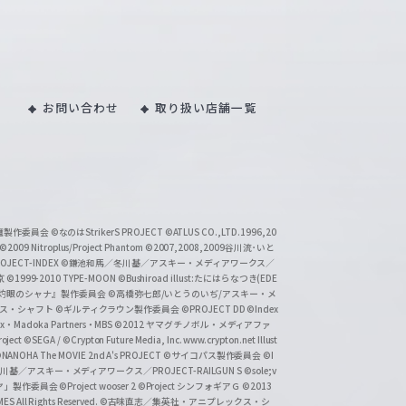
お問い合わせ
取り扱い店舗一覧
い魔製作委員会
©なのはStrikerS PROJECT
©ATLUS CO.,LTD.1996,20
©2009 Nitroplus/Project Phantom
©2007,2008,2009谷川流･いと
CT-INDEX
©鎌池和馬／冬川基／アスキー・メディアワークス／
京
©1999-2010 TYPE-MOON
©Bushiroad illust:たにはらなつき(EDE
『灼眼のシャナ』製作委員会
©高橋弥七郎/いとうのいぢ/アスキー・メ
クス・シャフト
©ギルティクラウン製作委員会
©PROJECT DD ©Index
lex・Madoka Partners・MBS
©2012 ヤマグチノボル・メディアファ
ject
©SEGA / ©Crypton Future Media, Inc. www.crypton.net Illust
NANOHA The MOVIE 2nd A's PROJECT
©サイコパス製作委員会
©I
基／アスキー・メディアワークス／PROJECT-RAILGUN S
©sole;v
リヤ」製作委員会
©Project wooser 2
©Project シンフォギアＧ
©2013
 All Rights Reserved.
©古味直志／集英社・アニプレックス・シ