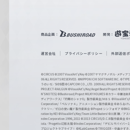
ァ
ル
ツ
｜
商品企画：
開発：
W
e
i
運営会社
プライバシーポリシー
外部送信
ß
S
©CIRCUS
©2007 VisualArt's/Key
©2007 ヤマグチノボル･メデ
c
06 ALL RIGHTS RESERVED.
©NIPPON ICHI SOFTWARE INC. ©TYPE-
うのいぢ／
SOS団
©CAPCOM CO., LTD. 2009 ALL RIGHTS RESERV
h
PROJECT-RAILGUN
©VisualArt's/Key/Angel Beats! Project
©2010 Vi
w
N'S NOTES)
©Bushiroad/Project MILKY HOLMES
©カラー
©鎌池和馬
ディアワークス/『灼眼のシャナII』製作委員会/ＭＢＳ
©VisualArt's
a
Corporation/「ペルソナ４」アニメーション製作委員会
©あらゐけ
クトリー／ゼロの使い魔Ｆ製作委員会
©Project シンフォギア
©BNG
r
ration by KEI
©VisualArt's/Key/Team Little Busters!
©川原 礫／アスキ
z
ndex Corporation 1996,2011
©2013 CIRCUS/D.C.III製作委員会
©
iola／Progetto 幻影太陽
©Index Corporation/「デビルサバ
プロジェクトラブライブ！
©KLabGames
© TRIGGER・中島か