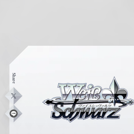
Share
ヴ
ァ
イ
X
ス
シ
L
i
ュ
n
e
ヴ