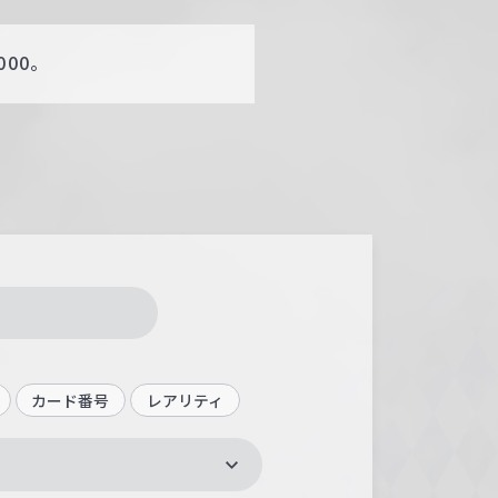
00。
カード番号
レアリティ