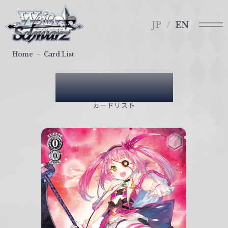
メ
ヴ
ニ
ァ
JP
EN
ュ
イ
ー
ス
Home
Card List
シ
ュ
Card List
ヴ
ァ
カードリスト
ル
ツ
｜
W
e
i
ß
S
c
h