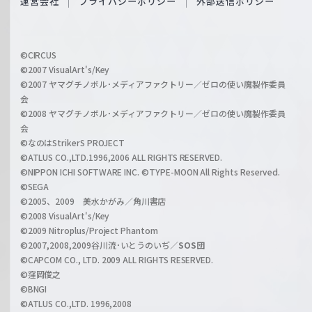
運営会社
プライバシーポリシー
外部送信ポリシー
c
f
h
f
w
i
a
©CIRCUS
c
©2007 VisualArt's/Key
r
i
©2007 ヤマグチノボル･メディアファクトリー／ゼロの使い魔製作委員
z
会
a
©2008 ヤマグチノボル･メディアファクトリー／ゼロの使い魔製作委員
l
会
C
©なのはStrikerS PROJECT
h
©ATLUS CO.,LTD.1996,2006 ALL RIGHTS RESERVED.
a
©NIPPON ICHI SOFTWARE INC. ©TYPE-MOON All Rights Reserved.
n
©SEGA
©2005、2009 美水かがみ／角川書店
n
©2008 VisualArt's/Key
e
©2009 Nitroplus/Project Phantom
l
©2007,2008,2009谷川流･いとうのいぢ／
SOS団
©CAPCOM CO., LTD. 2009 ALL RIGHTS RESERVED.
©窪岡俊之
©BNGI
©ATLUS CO.,LTD. 1996,2008