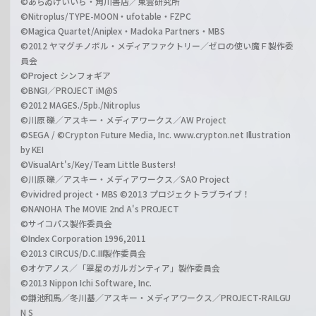
©あらゐけいいち・角川書店／東雲研究所
©Nitroplus/TYPE-MOON・ufotable・FZPC
©Magica Quartet/Aniplex・Madoka Partners・MBS
©2012 ヤマグチノボル・メディアファクトリー／ゼロの使い魔Ｆ製作委
員会
©Project シンフォギア
©BNGI／PROJECT iM@S
©2012 MAGES./5pb./Nitroplus
©川原 礫／アスキー・メディアワークス／AW Project
©SEGA / ©Crypton Future Media, Inc. www.crypton.net Illustration
by KEI
©VisualArt's/Key/Team Little Busters!
©川原 礫／アスキー・メディアワークス／SAO Project
©vividred project・MBS ©2013 プロジェクトラブライブ！
©NANOHA The MOVIE 2nd A's PROJECT
©サイコパス製作委員会
©Index Corporation 1996,2011
©2013 CIRCUS/D.C.III製作委員会
©オケアノス／「翠星のガルガンティア」製作委員会
©2013 Nippon Ichi Software, Inc.
©鎌池和馬／冬川基／アスキー・メディアワークス／PROJECT-RAILGU
N S