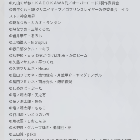
©丸山くがね・ＫＡＤＯＫＡＷＡ刊／オーバーロード2製作委員会
©蝸牛くも・SBクリエイティブ／ゴブリンスレイヤー製作委員会 イラ
スト／神奈月昇
©暁なつめ・カカオ・ランタン
©暁なつめ・三嶋くろね
©岩井恭平・るろお
©上栖綴人・Nitroplus
©春日部タケル・ユキヲ
©枯野瑛・ｕｅ ©気がつけば毛玉・かにビーム
©久慈マサムネ・平つくね
©久慈マサムネ・Hisasi
©島田フミカネ・築地俊彦・月並甲介・ヤマグチノボル
©島田フミカネ・南房秀久・飯沼俊規
©しめさば・ぶーた
©竜ノ湖太郎・天之有
©竜ノ湖太郎・焦茶
©竜ノ湖太郎・ももこ
©谷川流・いとうのいぢ
©月夜涙・しおこんぶ
©水野良・グループSNE・出渕裕・左
©三田誠・pako