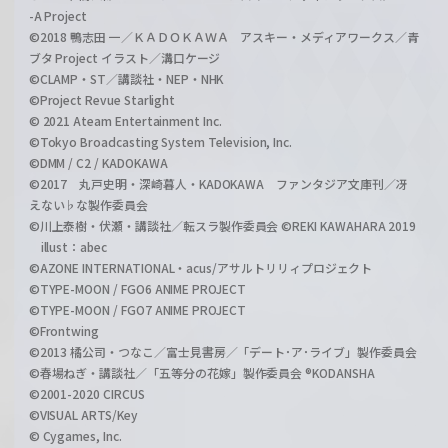
-A Project
©2018 鴨志田 一／ＫＡＤＯＫＡＷＡ アスキー・メディアワークス／青
ブタ Project イラスト／溝口ケージ
©CLAMP・ST／講談社・NEP・NHK
©Project Revue Starlight
© 2021 Ateam Entertainment Inc.
©Tokyo Broadcasting System Television, Inc.
©DMM / C2 / KADOKAWA
©2017 丸戸史明・深崎暮人・KADOKAWA ファンタジア文庫刊／冴
えない♭な製作委員会
©川上泰樹・伏瀬・講談社／転スラ製作委員会 ©REKI KAWAHARA 2019
illust：abec
©AZONE INTERNATIONAL・acus/アサルトリリィプロジェクト
©TYPE-MOON / FGO6 ANIME PROJECT
©TYPE-MOON / FGO7 ANIME PROJECT
©Frontwing
©2013 橘公司・つなこ／富士見書房／「デート･ア･ライブ」製作委員会
©春場ねぎ・講談社／「五等分の花嫁」製作委員会 ®KODANSHA
©2001-2020 CIRCUS
©VISUAL ARTS/Key
© Cygames, Inc.