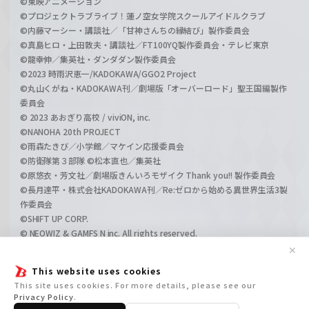
©東映アニメーション
©プロジェクトラブライブ！蓮ノ空女学院スクールアイドルクラブ
©内藤マーシー・講談社／「甘神さんちの縁結び」製作委員会
©真島ヒロ・上田敦夫・講談社／FT100YQ製作委員会・テレビ東京
©龍幸伸／集英社・ダンダダン製作委員会
©2023 時雨沢恵一/KADOKAWA/GGO2 Project
©丸山くがね・KADOKAWA刊／劇場版「オーバーロード」聖王国編製作
委員会
© 2023 あおぎり高校 / viviON, inc.
©NANOHA 20th PROJECT
©雨森たきび／小学館／マケイン応援委員会
©防衛隊第３部隊 ©松本直也／集英社
©原悠衣・芳文社／劇場版きんいろモザイク Thank you!! 製作委員会
©長月達平・株式会社KADOKAWA刊／Re:ゼロから始める異世界生活3製
作委員会
©SHIFT UP CORP.
© NEOWIZ & GAMFS N inc. All rights reserved.
©ATLUS. ©SEGA.
✕
©GIRLS und PANZER Projekt
This website uses cookies
©GIRLS und PANZER Film Projekt
This site uses cookies. For more details, please see our
©GIRLS und PANZER Finale Projekt
Privacy Policy
.