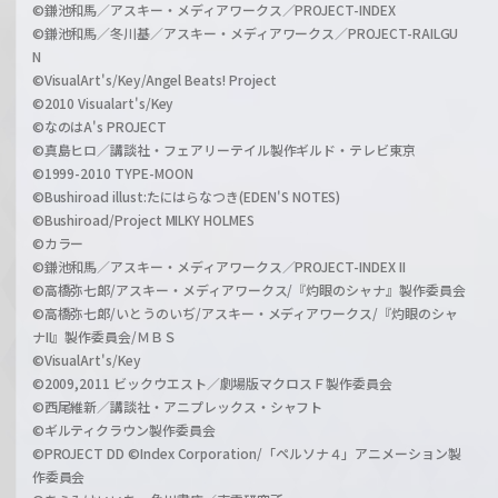
©鎌池和馬／アスキー・メディアワークス／PROJECT-INDEX
©鎌池和馬／冬川基／アスキー・メディアワークス／PROJECT-RAILGU
N
©VisualArt's/Key/Angel Beats! Project
©2010 Visualart's/Key
©なのはA's PROJECT
©真島ヒロ／講談社・フェアリーテイル製作ギルド・テレビ東京
©1999-2010 TYPE-MOON
©Bushiroad illust:たにはらなつき(EDEN'S NOTES)
©Bushiroad/Project MILKY HOLMES
©カラー
©鎌池和馬／アスキー・メディアワークス／PROJECT-INDEX II
©高橋弥七郎/アスキー・メディアワークス/『灼眼のシャナ』製作委員会
©高橋弥七郎/いとうのいぢ/アスキー・メディアワークス/『灼眼のシャ
ナII』製作委員会/ＭＢＳ
©VisualArt's/Key
©2009,2011 ビックウエスト／劇場版マクロスＦ製作委員会
©西尾維新／講談社・アニプレックス・シャフト
©ギルティクラウン製作委員会
©PROJECT DD ©Index Corporation/「ペルソナ４」アニメーション製
作委員会