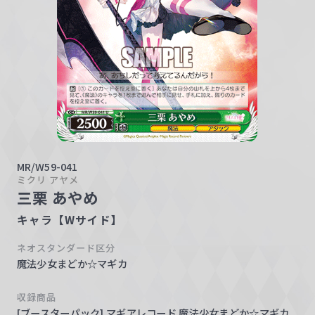
w
a
r
z
MR/W59-041
ミクリ アヤメ
三栗 あやめ
キャラ【Wサイド】
ネオスタンダード区分
魔法少女まどか☆マギカ
収録商品
[ブースターパック] マギアレコード 魔法少女まどか☆マギカ