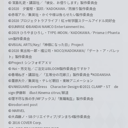
© 宮島礼吏・講談社／「彼女、お借りします」製作委員会
©2020 夕蜜柑・狐印／KADOKAWA／防振り製作委員会
©赤坂アカ／集英社・かぐや様は告らせたい製作委員会
©2020 プロジェクトラブライブ！虹ヶ咲学園スクールアイドル同好会
©SUNRISE ©BANDAI NAMCO Entertainment Inc.
©2019 ひろやまひろし・TYPE-MOON／KADOKAWA／Prisma☆Phanta
sm製作委員会
©VISUAL ARTS/Key/「神様になった日」Project
©2020 東出祐一郎・橘公司・NOCO/KADOKAWA/「デート・ア・バレッ
ト」製作委員会
©Project シンフォギアＸＶ
© Koi・芳文社／ご注文はBLOOM製作委員会ですか？
©春場ねぎ・講談社／「五等分の花嫁∬」製作委員会 ®KODANSHA
©葦原大介／集英社・テレビ朝日・東映アニメーション
©VANGUARD overDress Character Design ©2021 CLAMP・ST de
sign:伊藤彰 illust:Kinema citrus/獣道
©理不尽な孫の手/MFブックス/「無職転生」製作委員会
©irodori ent post
© MARVEL
©大森藤ノ・SBクリエイティブ/ダンまち4製作委員会
© 2016 COVER Corp.