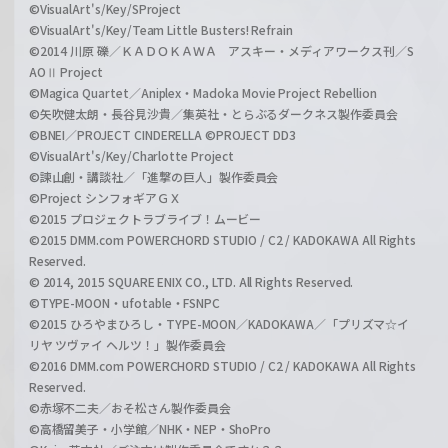
©VisualArt's/Key/SProject
©VisualArt's/Key/Team Little Busters! Refrain
©2014 川原 礫／ＫＡＤＯＫＡＷＡ アスキー・メディアワークス刊／S
AOⅡ Project
©Magica Quartet／Aniplex・Madoka Movie Project Rebellion
©矢吹健太朗・長谷見沙貴／集英社・とらぶるダークネス製作委員会
©BNEI／PROJECT CINDERELLA ©PROJECT DD3
©VisualArt's/Key/Charlotte Project
©諫山創・講談社／「進撃の巨人」製作委員会
©Project シンフォギアＧＸ
©2015 プロジェクトラブライブ！ムービー
©2015 DMM.com POWERCHORD STUDIO / C2 / KADOKAWA All Rights
Reserved.
© 2014, 2015 SQUARE ENIX CO., LTD. All Rights Reserved.
©TYPE-MOON・ufotable・FSNPC
©2015 ひろやまひろし・TYPE-MOON／KADOKAWA／「プリズマ☆イ
リヤ ツヴァイ ヘルツ！」製作委員会
©2016 DMM.com POWERCHORD STUDIO / C2 / KADOKAWA All Rights
Reserved.
©赤塚不二夫／おそ松さん製作委員会
©高橋留美子・小学館／NHK・NEP・ShoPro