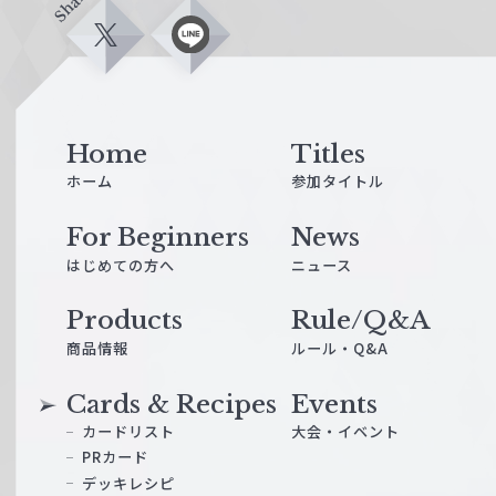
Share
X
L
i
n
e
Home
Titles
ホーム
参加タイトル
For Beginners
News
はじめての方へ
ニュース
Products
Rule/Q&A
商品情報
ルール・Q&A
Cards & Recipes
Events
カードリスト
大会・イベント
PRカード
デッキレシピ