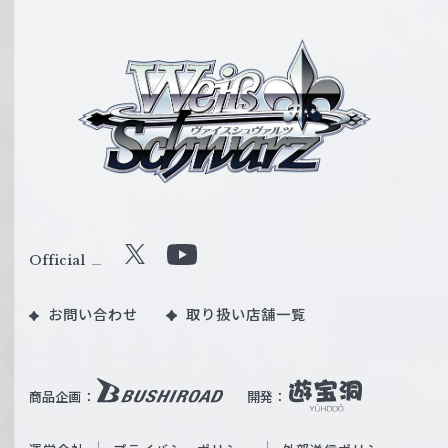
ヴ
ァ
イ
ス
シ
ュ
ヴ
ァ
ル
Official
X
Y
ツ
o
｜
お問い合わせ
取り扱い店舗一覧
u
W
T
e
u
i
b
商品企画：
開発：
ß
e
S
O