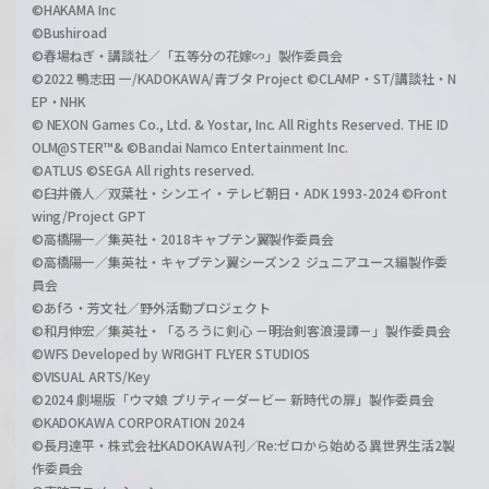
©HAKAMA Inc
©Bushiroad
©春場ねぎ・講談社／「五等分の花嫁∽」製作委員会
©2022 鴨志田 一/KADOKAWA/青ブタ Project ©CLAMP・ST/講談社・N
EP・NHK
© NEXON Games Co., Ltd. & Yostar, Inc. All Rights Reserved. THE ID
OLM@STER™& ©Bandai Namco Entertainment Inc.
©ATLUS ©SEGA All rights reserved.
©臼井儀人／双葉社・シンエイ・テレビ朝日・ADK 1993-2024 ©Front
wing/Project GPT
©高橋陽一／集英社・2018キャプテン翼製作委員会
©高橋陽一／集英社・キャプテン翼シーズン２ ジュニアユース編製作委
員会
©あfろ・芳文社／野外活動プロジェクト
©和月伸宏／集英社・「るろうに剣心 －明治剣客浪漫譚－」製作委員会
©WFS Developed by WRIGHT FLYER STUDIOS
©VISUAL ARTS/Key
©2024 劇場版「ウマ娘 プリティーダービー 新時代の扉」製作委員会
©KADOKAWA CORPORATION 2024
©長月達平・株式会社KADOKAWA刊／Re:ゼロから始める異世界生活2製
作委員会