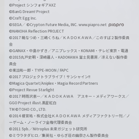
©Project シンフォギアAXZ
©BanG Dream! Project
©Craft Egg Inc.
©SEGA／ ©Crypton Future Media, INC. www.piapro.net
©NANOHA Reflection PROJECT
©2017 暁なつめ・三嶋くろね／ＫＡＤＯＫＡＷＡ／このすば２製作委員
会
©GAINAX・中島かずき／アニプレックス・KONAMI・テレビ東京・電通
©2015丸戸史明・深崎暮人・KADOKAWA 富士見書房／冴えない製作委
員会
©東出祐一郎・TYPE-MOON / FAPC
©2017 プロジェクトラブライブ！サンシャイン!!
©Magica Quartet/Aniplex・Magia Record Partners
©Project Revue Starlight
©2017 時雨沢恵一／ＫＡＤＯＫＡＷＡ アスキー・メディアワークス／
GGO Project illust.黒星紅白
TM ©TOHO CO., LTD.
©2014 榎宮祐・株式会社ＫＡＤＯＫＡＷＡ メディアファクトリー刊／ノ
ーゲーム・ノーライフ全権代理委員会
©2011 5pb.／Nitroplus 未来ガジェット研究所
©ミウラタダヒロ／集英社・ゆらぎ荘の幽奈さん製作委員会