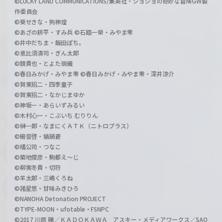
©LUCKY LAND COMMUNICATIONS/集英社・ジョジョの奇妙な冒険GW製
作委員会
©葵せきな・狗神煌
©あざの耕平・すみ兵 ©石踏一榮・みやま零
©井中だちま・飯田ぽち。
©恵比須清司・ぎん太郎
©鏡貴也・とよた瑣織
©春日みかげ・みやま零 ©春日みかげ・みやま零・深井涼介
©賀東招二・四季童子
©賀東招二・なかじまゆか
©神坂一・あらいずみるい
©木村心一・こぶいち むりりん
©榊一郎・なまにくＡＴＫ（ニトロプラス）
©細音啓・猫鍋蒼
©橘公司・つなこ
©築地俊彦・駒都え～じ
©柳実冬貴・切符
©羊太郎・三嶋くろね
©諸星悠・甘味みきひろ
©NANOHA Detonation PROJECT
©TYPE-MOON・ufotable・FSNPC
©2017 川原 礫／ＫＡＤＯＫＡＷＡ アスキー・メディアワークス／SAO