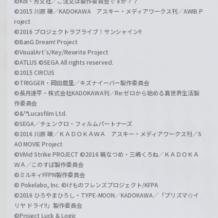
©Koi・芳文社／ご注文は製作委員会ですか？？
©2015 川原 礫／KADOKAWA アスキー・メディアワークス刊／AWIB P
roject
©2016 プロジェクトラブライブ！サンシャイン!!
©BanG Dream! Project
©VisualArt's/Key/Rewrite Project
©ATLUS ©SEGA All rights reserved.
©2015 CIRCUS
©TRIGGER・岡田麿里／キズナイーバー製作委員会
©長月達平・株式会社KADOKAWA刊／Re:ゼロから始める異世界生活製
作委員会
©&™Lucasfilm Ltd.
©SEGA／チェンクロ・フィルムパートナーズ
©2016 川原 礫／ＫＡＤＯＫＡＷＡ アスキー・メディアワークス刊／S
AO MOVIE Project
©ViVid Strike PROJECT ©2016 暁なつめ・三嶋くろね／ＫＡＤＯＫＡ
ＷＡ／このすば製作委員会
©ミルキィFFPN製作委員会
© Pokelabo, Inc. ©けものフレンズプロジェクト/KFPA
©2016 ひろやまひろし・TYPE-MOON／KADOKAWA／「プリズマ☆イ
リヤ ドライ!!」製作委員会
©Project Luck & Logic