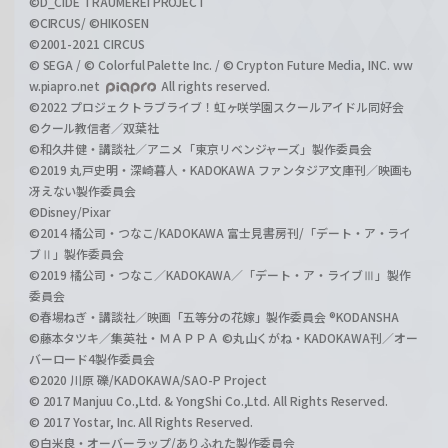
©D_CIDE TRAUMEREI PROJECT
©CIRCUS/ ©HIKOSEN
©2001-2021 CIRCUS
© SEGA / © Colorful Palette Inc. / © Crypton Future Media, INC. ww
w.piapro.net
All rights reserved.
©2022 プロジェクトラブライブ！虹ヶ咲学園スクールアイドル同好会
©クール教信者／双葉社
©和久井健・講談社／アニメ「東京リベンジャーズ」製作委員会
©2019 丸戸史明・深崎暮人・KADOKAWA ファンタジア文庫刊／映画も
冴えない製作委員会
©Disney/Pixar
©2014 橘公司・つなこ/KADOKAWA 富士見書房刊/「デート・ア・ライ
ブⅡ」製作委員会
©2019 橘公司・つなこ／KADOKAWA／「デート・ア・ライブⅢ」製作
委員会
©春場ねぎ・講談社／映画「五等分の花嫁」製作委員会 ®KODANSHA
©藤本タツキ／集英社・ＭＡＰＰＡ ©丸山くがね・KADOKAWA刊／オー
バーロード4製作委員会
©2020 川原 礫/KADOKAWA/SAO-P Project
© 2017 Manjuu Co.,Ltd. & YongShi Co.,Ltd. All Rights Reserved.
© 2017 Yostar, Inc. All Rights Reserved.
©白米良・オーバーラップ/ありふれた製作委員会