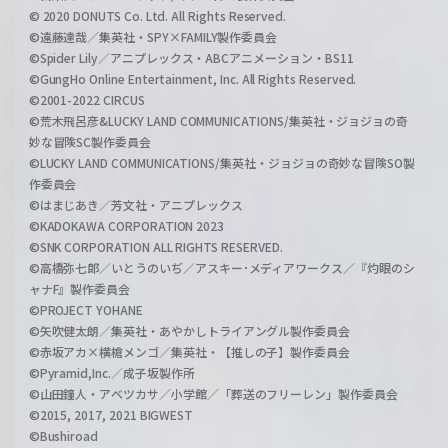
© 2020 DONUTS Co. Ltd. All Rights Reserved.
©遠藤達哉／集英社・SPY×FAMILY製作委員会
©Spider Lily／アニプレックス・ABCアニメーション・BS11
©GungHo Online Entertainment, Inc. All Rights Reserved.
©2001-2022 CIRCUS
©荒木飛呂彦&LUCKY LAND COMMUNICATIONS/集英社・ジョジョの奇
妙な冒険SC製作委員会
©LUCKY LAND COMMUNICATIONS/集英社・ジョジョの奇妙な冒険SO製
作委員会
©はまじあき／芳文社・アニプレックス
©KADOKAWA CORPORATION 2023
©SNK CORPORATION ALL RIGHTS RESERVED.
©高橋弥七郎／いとうのいぢ／アスキー･メディアワークス／『灼眼のシ
ャナF』製作委員会
©PROJECT YOHANE
©矢吹健太朗／集英社・あやかしトライアングル製作委員会
©赤坂アカ×横槍メンゴ／集英社・【推しの子】製作委員会
©Pyramid,Inc.／成子坂製作所
©山田鐘人・アベツカサ／小学館／「葬送のフリーレン」製作委員会
©2015, 2017, 2021 BIGWEST
©Bushiroad