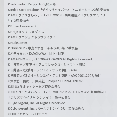
©sole;viola／Progetto 幻影太陽
©Index Corporation/「デビルサバイバー2」アニメーション製作委員会
©2013 ひろやまひろし・TYPE-MOON・角川書店／「プリズマ☆イリ
ヤ」製作委員会
©Project wooser 2
©Project シンフォギアＧ
©2013 プロジェクトラブライブ！
©KLabGames
© TRIGGER・中島かずき／キルラキル製作委員会
©橙乃ままれ・KADOKAWA／NHK・NEP
©2014 DMM.com/KADOKAWA GAMES All Rights Reserved.
©古味直志／集英社・アニプレックス・シャフト・MBS
©臼井儀人/双葉社・シンエイ・テレビ朝日・ADK
©臼井儀人/双葉社・シンエイ・テレビ朝日・ADK 2001,2002,2014
©貴家悠・橘賢一／集英社・Project TERRAFORMARS
©劇場版ミルキィホームズ製作委員会
©2014 ひろやまひろし・TYPE-MOON／ＫＡＤＯＫＡＷＡ 角川書店刊／
「プリズマ☆イリヤ ツヴァイ！」製作委員会
©CyberAgent, Inc. All Rights Reserved.
©CyberAgent, Inc. /ガールフレンド（仮）製作委員会
©FHO／ギガントプロジェクト