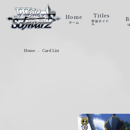
ヴ
ァ
Titles
Home
B
参加タイト
ホーム
イ
ル
ス
シ
ュ
Home
Card List
ヴ
ァ
ル
ツ
｜
W
e
i
ß
S