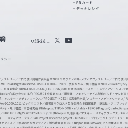
PRカード
デッキレシピ
Official
X
Y
o
ポリシー
u
T
u
ィアファクトリー／ゼロの使い魔製作委員会
©2008 ヤマグチノボル･メディアファクトリー／ゼロの使
b
MOON All Rights Reserved.
©SEGA
©2005、2009 美水かがみ／角川書店
©2008 VisualArt's/Key
ED.
©窪岡俊之
©BNGI
©ATLUS CO.,LTD. 1996,2008
©鎌池和馬／アスキー・メディアワークス／PROJE
e
sualart's/Key
©なのはA's PROJECT
©真島ヒロ／講談社・フェアリーテイル製作ギルド・テレビ東
／アスキー・メディアワークス／PROJECT-INDEX II
©高橋弥七郎/アスキー・メディアワークス/
O
/Key
©2009,2011 ビックウエスト／劇場版マクロスＦ製作委員会
©西尾維新／講談社・アニプレッ
f
いいち・角川書店／東雲研究所
©Nitroplus/TYPE-MOON・ufotable・FZPC
©Magica Quartet/Anip
I／PROJECT iM@S
©2012 MAGES./5pb./Nitroplus
©川原 礫／アスキー・メディアワークス／AW Pro
f
ー・メディアワークス／SAO Project
©vividred project・MBS ©2013 プロジェクトラブライブ！
©
i
オケアノス／「翠星のガルガンティア」製作委員会
©2013 Nippon Ichi Software, Inc.
©鎌池和馬／冬川
イバー2」アニメーション製作委員会
©2013 ひろやまひろし・TYPE-MOON・角川書店／「プリズマ☆イ