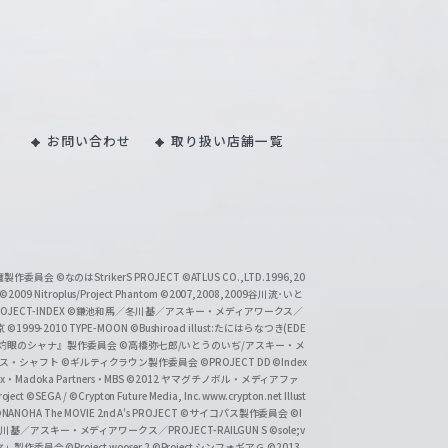
お問い合わせ
取り扱い店舗一覧
い魔製作委員会
©なのはStrikerS PROJECT
©ATLUS CO.,LTD.1996,20
©2009 Nitroplus/Project Phantom
©2007,2008,2009谷川流･いと
CT-INDEX
©鎌池和馬／冬川基／アスキー・メディアワークス／
京
©1999-2010 TYPE-MOON
©Bushiroad illust:たにはらなつき(EDE
『灼眼のシャナ』製作委員会
©高橋弥七郎/いとうのいぢ/アスキー・メ
クス・シャフト
©ギルティクラウン製作委員会
©PROJECT DD ©Index
lex・Madoka Partners・MBS
©2012 ヤマグチノボル・メディアファ
ject
©SEGA / ©Crypton Future Media, Inc. www.crypton.net Illust
NANOHA The MOVIE 2nd A's PROJECT
©サイコパス製作委員会
©I
基／アスキー・メディアワークス／PROJECT-RAILGUN S
©sole;v
リヤ」製作委員会
©Project wooser 2
©Project シンフォギアＧ
©2013