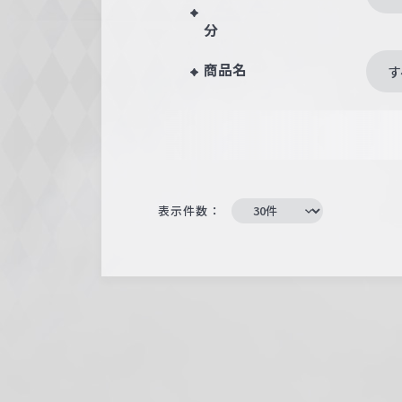
分
商品名
す
表示件数：