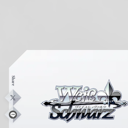
Share
ヴ
ァ
イ
X
ス
シ
L
i
ュ
n