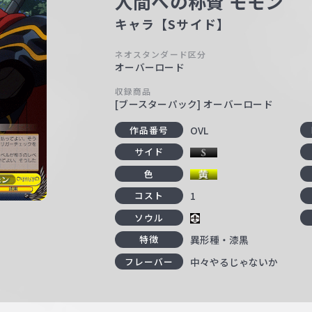
人間への称賛 モモン
キャラ【Sサイド】
ネオスタンダード区分
オーバーロード
収録商品
[ブースターパック] オーバーロード
OVL
作品番号
サイド
色
1
コスト
ソウル
異形種・漆黒
特徴
中々やるじゃないか
フレーバー