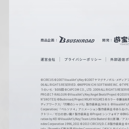
e
ヴ
ァ
ル
ツ
｜
商品企画：
開発：
W
e
i
運営会社
プライバシーポリシー
外部送信
ß
S
©CIRCUS
©2007 VisualArt's/Key
©2007 ヤマグチノボル･メデ
c
06 ALL RIGHTS RESERVED.
©NIPPON ICHI SOFTWARE INC. ©TYPE-
うのいぢ／
SOS団
©CAPCOM CO., LTD. 2009 ALL RIGHTS RESERV
h
PROJECT-RAILGUN
©VisualArt's/Key/Angel Beats! Project
©2010 Vi
w
N'S NOTES)
©Bushiroad/Project MILKY HOLMES
©カラー
©鎌池和馬
ディアワークス/『灼眼のシャナII』製作委員会/ＭＢＳ
©VisualArt's
a
Corporation/「ペルソナ４」アニメーション製作委員会
©あらゐけ
クトリー／ゼロの使い魔Ｆ製作委員会
©Project シンフォギア
©BNG
r
ration by KEI
©VisualArt's/Key/Team Little Busters!
©川原 礫／アスキ
z
ndex Corporation 1996,2011
©2013 CIRCUS/D.C.III製作委員会
©
iola／Progetto 幻影太陽
©Index Corporation/「デビルサバ