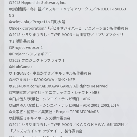
©2013 Nippon Ichi Software, Inc.
©鎌池和馬／冬川基／アスキー・メディアワークス／PROJECT-RAILGU
N S
©sole;viola／Progetto 幻影太陽
©Index Corporation/「デビルサバイバー2」アニメーション製作委員会
©2013 ひろやまひろし・TYPE-MOON・角川書店／「プリズマ☆イリ
ヤ」製作委員会
©Project wooser 2
©Project シンフォギアＧ
©2013 プロジェクトラブライブ！
©KLabGames
© TRIGGER・中島かずき／キルラキル製作委員会
©橙乃ままれ・KADOKAWA／NHK・NEP
©2014 DMM.com/KADOKAWA GAMES All Rights Reserved.
©古味直志／集英社・アニプレックス・シャフト・MBS
©臼井儀人/双葉社・シンエイ・テレビ朝日・ADK
©臼井儀人/双葉社・シンエイ・テレビ朝日・ADK 2001,2002,2014
©貴家悠・橘賢一／集英社・Project TERRAFORMARS
©劇場版ミルキィホームズ製作委員会
©2014 ひろやまひろし・TYPE-MOON／ＫＡＤＯＫＡＷＡ 角川書店刊／
「プリズマ☆イリヤ ツヴァイ！」製作委員会