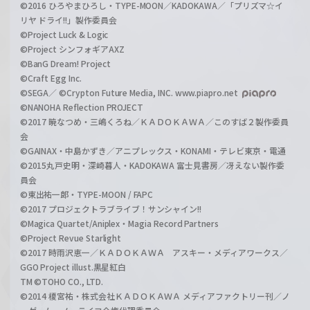
©2016 ひろやまひろし・TYPE-MOON／KADOKAWA／「プリズマ☆イ
リヤ ドライ!!」製作委員会
©Project Luck & Logic
©Project シンフォギアAXZ
©BanG Dream! Project
©Craft Egg Inc.
©SEGA／ ©Crypton Future Media, INC. www.piapro.net
©NANOHA Reflection PROJECT
©2017 暁なつめ・三嶋くろね／ＫＡＤＯＫＡＷＡ／このすば２製作委員
会
©GAINAX・中島かずき／アニプレックス・KONAMI・テレビ東京・電通
©2015丸戸史明・深崎暮人・KADOKAWA 富士見書房／冴えない製作委
員会
©東出祐一郎・TYPE-MOON / FAPC
©2017 プロジェクトラブライブ！サンシャイン!!
©Magica Quartet/Aniplex・Magia Record Partners
©Project Revue Starlight
©2017 時雨沢恵一／ＫＡＤＯＫＡＷＡ アスキー・メディアワークス／
GGO Project illust.黒星紅白
TM ©TOHO CO., LTD.
©2014 榎宮祐・株式会社ＫＡＤＯＫＡＷＡ メディアファクトリー刊／ノ