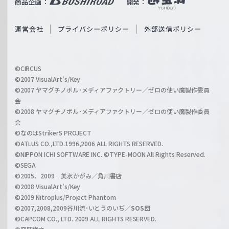
商品企画：
開発：
ß
e
S
O
運営会社
プライバシーポリシー
外部送信ポリシー
c
f
h
f
w
i
a
©CIRCUS
c
©2007 VisualArt's/Key
r
i
©2007 ヤマグチノボル･メディアファクトリー／ゼロの使い魔製作委員
z
会
a
©2008 ヤマグチノボル･メディアファクトリー／ゼロの使い魔製作委員
l
会
C
©なのはStrikerS PROJECT
h
©ATLUS CO.,LTD.1996,2006 ALL RIGHTS RESERVED.
a
©NIPPON ICHI SOFTWARE INC. ©TYPE-MOON All Rights Reserved.
n
©SEGA
©2005、2009 美水かがみ／角川書店
n
©2008 VisualArt's/Key
e
©2009 Nitroplus/Project Phantom
l
©2007,2008,2009谷川流･いとうのいぢ／
SOS団
©CAPCOM CO., LTD. 2009 ALL RIGHTS RESERVED.