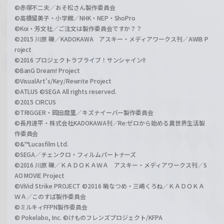
©赤塚不二夫／おそ松さん製作委員会
©高橋留美子・小学館／NHK・NEP・ShoPro
©Koi・芳文社／ご注文は製作委員会ですか？？
©2015 川原 礫／KADOKAWA アスキー・メディアワークス刊／AWIB P
roject
©2016 プロジェクトラブライブ！サンシャイン!!
©BanG Dream! Project
©VisualArt's/Key/Rewrite Project
©ATLUS ©SEGA All rights reserved.
©2015 CIRCUS
©TRIGGER・岡田麿里／キズナイーバー製作委員会
©長月達平・株式会社KADOKAWA刊／Re:ゼロから始める異世界生活製
作委員会
©&™Lucasfilm Ltd.
©SEGA／チェンクロ・フィルムパートナーズ
©2016 川原 礫／ＫＡＤＯＫＡＷＡ アスキー・メディアワークス刊／S
AO MOVIE Project
©ViVid Strike PROJECT ©2016 暁なつめ・三嶋くろね／ＫＡＤＯＫＡ
ＷＡ／このすば製作委員会
©ミルキィFFPN製作委員会
© Pokelabo, Inc. ©けものフレンズプロジェクト/KFPA