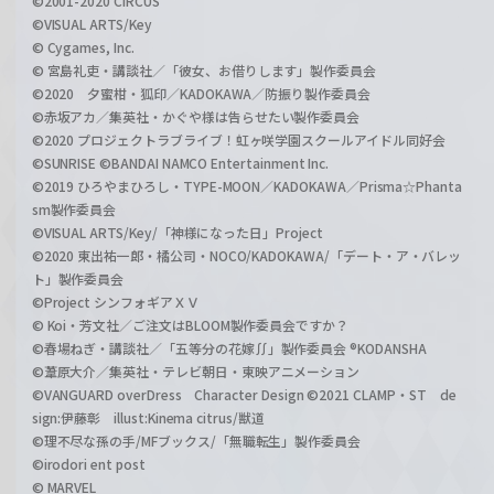
©2001-2020 CIRCUS
©VISUAL ARTS/Key
© Cygames, Inc.
© 宮島礼吏・講談社／「彼女、お借りします」製作委員会
©2020 夕蜜柑・狐印／KADOKAWA／防振り製作委員会
©赤坂アカ／集英社・かぐや様は告らせたい製作委員会
©2020 プロジェクトラブライブ！虹ヶ咲学園スクールアイドル同好会
©SUNRISE ©BANDAI NAMCO Entertainment Inc.
©2019 ひろやまひろし・TYPE-MOON／KADOKAWA／Prisma☆Phanta
sm製作委員会
©VISUAL ARTS/Key/「神様になった日」Project
©2020 東出祐一郎・橘公司・NOCO/KADOKAWA/「デート・ア・バレッ
ト」製作委員会
©Project シンフォギアＸＶ
© Koi・芳文社／ご注文はBLOOM製作委員会ですか？
©春場ねぎ・講談社／「五等分の花嫁∬」製作委員会 ®KODANSHA
©葦原大介／集英社・テレビ朝日・東映アニメーション
©VANGUARD overDress Character Design ©2021 CLAMP・ST de
sign:伊藤彰 illust:Kinema citrus/獣道
©理不尽な孫の手/MFブックス/「無職転生」製作委員会
©irodori ent post
© MARVEL