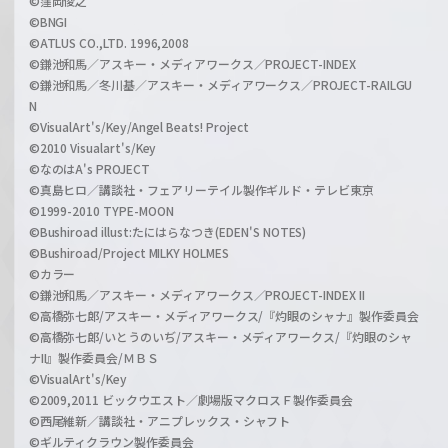
©窪岡俊之
©BNGI
©ATLUS CO.,LTD. 1996,2008
©鎌池和馬／アスキー・メディアワークス／PROJECT-INDEX
©鎌池和馬／冬川基／アスキー・メディアワークス／PROJECT-RAILGU
N
©VisualArt's/Key/Angel Beats! Project
©2010 Visualart's/Key
©なのはA's PROJECT
©真島ヒロ／講談社・フェアリーテイル製作ギルド・テレビ東京
©1999-2010 TYPE-MOON
©Bushiroad illust:たにはらなつき(EDEN'S NOTES)
©Bushiroad/Project MILKY HOLMES
©カラー
©鎌池和馬／アスキー・メディアワークス／PROJECT-INDEX II
©高橋弥七郎/アスキー・メディアワークス/『灼眼のシャナ』製作委員会
©高橋弥七郎/いとうのいぢ/アスキー・メディアワークス/『灼眼のシャ
ナII』製作委員会/ＭＢＳ
©VisualArt's/Key
©2009,2011 ビックウエスト／劇場版マクロスＦ製作委員会
©西尾維新／講談社・アニプレックス・シャフト
©ギルティクラウン製作委員会