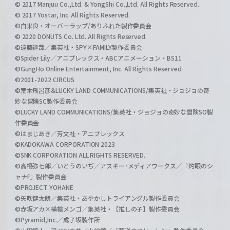
© 2017 Manjuu Co.,Ltd. & YongShi Co.,Ltd. All Rights Reserved.
© 2017 Yostar, Inc. All Rights Reserved.
©白米良・オーバーラップ/ありふれた製作委員会
© 2020 DONUTS Co. Ltd. All Rights Reserved.
©遠藤達哉／集英社・SPY×FAMILY製作委員会
©Spider Lily／アニプレックス・ABCアニメーション・BS11
©GungHo Online Entertainment, Inc. All Rights Reserved.
©2001-2022 CIRCUS
©荒木飛呂彦&LUCKY LAND COMMUNICATIONS/集英社・ジョジョの奇
妙な冒険SC製作委員会
©LUCKY LAND COMMUNICATIONS/集英社・ジョジョの奇妙な冒険SO製
作委員会
©はまじあき／芳文社・アニプレックス
©KADOKAWA CORPORATION 2023
©SNK CORPORATION ALL RIGHTS RESERVED.
©高橋弥七郎／いとうのいぢ／アスキー･メディアワークス／『灼眼のシ
ャナF』製作委員会
©PROJECT YOHANE
©矢吹健太朗／集英社・あやかしトライアングル製作委員会
©赤坂アカ×横槍メンゴ／集英社・【推しの子】製作委員会
©Pyramid,Inc.／成子坂製作所