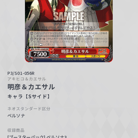
w
a
r
z
P3/S01-056R
アキヒコ＆カエサル
明彦＆カエサル
キャラ【Sサイド】
ネオスタンダード区分
ペルソナ
収録商品
[ブースターパック] ペルソナ3