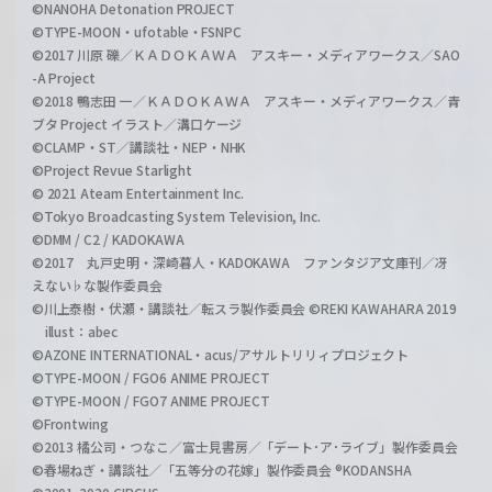
©NANOHA Detonation PROJECT
©TYPE-MOON・ufotable・FSNPC
©2017 川原 礫／ＫＡＤＯＫＡＷＡ アスキー・メディアワークス／SAO
-A Project
©2018 鴨志田 一／ＫＡＤＯＫＡＷＡ アスキー・メディアワークス／青
ブタ Project イラスト／溝口ケージ
©CLAMP・ST／講談社・NEP・NHK
©Project Revue Starlight
© 2021 Ateam Entertainment Inc.
©Tokyo Broadcasting System Television, Inc.
©DMM / C2 / KADOKAWA
©2017 丸戸史明・深崎暮人・KADOKAWA ファンタジア文庫刊／冴
えない♭な製作委員会
©川上泰樹・伏瀬・講談社／転スラ製作委員会 ©REKI KAWAHARA 2019
illust：abec
©AZONE INTERNATIONAL・acus/アサルトリリィプロジェクト
©TYPE-MOON / FGO6 ANIME PROJECT
©TYPE-MOON / FGO7 ANIME PROJECT
©Frontwing
©2013 橘公司・つなこ／富士見書房／「デート･ア･ライブ」製作委員会
©春場ねぎ・講談社／「五等分の花嫁」製作委員会 ®KODANSHA