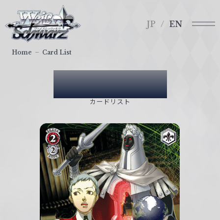
メ
ヴ
ニ
ァ
JP
EN
ュ
イ
ー
ス
Home
Card List
シ
ュ
Card List
ヴ
ァ
カードリスト
ル
ツ
｜
W
e
i
ß
S
c
h