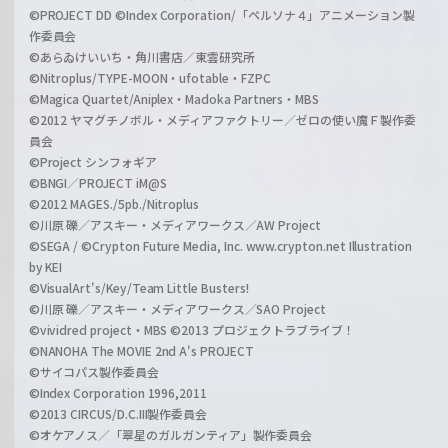
©PROJECT DD ©Index Corporation/「ペルソナ４」アニメーション製
作委員会
©あらゐけいいち・角川書店／東雲研究所
©Nitroplus/TYPE-MOON・ufotable・FZPC
©Magica Quartet/Aniplex・Madoka Partners・MBS
©2012 ヤマグチノボル・メディアファクトリー／ゼロの使い魔Ｆ製作委
員会
©Project シンフォギア
©BNGI／PROJECT iM@S
©2012 MAGES./5pb./Nitroplus
©川原 礫／アスキー・メディアワークス／AW Project
©SEGA / ©Crypton Future Media, Inc. www.crypton.net Illustration
by KEI
©VisualArt's/Key/Team Little Busters!
©川原 礫／アスキー・メディアワークス／SAO Project
©vividred project・MBS ©2013 プロジェクトラブライブ！
©NANOHA The MOVIE 2nd A's PROJECT
©サイコパス製作委員会
©Index Corporation 1996,2011
©2013 CIRCUS/D.C.III製作委員会
©オケアノス／「翠星のガルガンティア」製作委員会