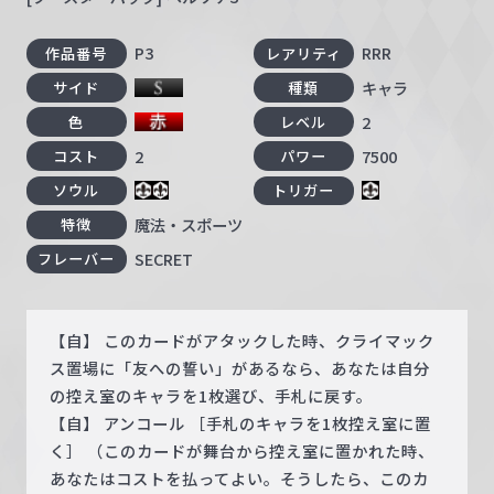
P3
RRR
作品番号
レアリティ
キャラ
サイド
種類
2
色
レベル
2
7500
コスト
パワー
ソウル
トリガー
魔法・スポーツ
特徴
SECRET
フレーバー
【自】 このカードがアタックした時、クライマック
ス置場に「友への誓い」があるなら、あなたは自分
の控え室のキャラを1枚選び、手札に戻す。
【自】 アンコール ［手札のキャラを1枚控え室に置
く］ （このカードが舞台から控え室に置かれた時、
あなたはコストを払ってよい。そうしたら、このカ