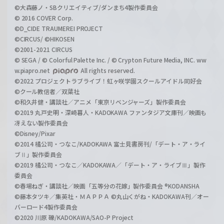
©大森藤ノ・SBクリエイティブ/ダンまち4製作委員会
© 2016 COVER Corp.
©D_CIDE TRAUMEREI PROJECT
©CIRCUS/ ©HIKOSEN
©2001-2021 CIRCUS
© SEGA / © Colorful Palette Inc. / © Crypton Future Media, INC. ww
w.piapro.net
All rights reserved.
©2022 プロジェクトラブライブ！虹ヶ咲学園スクールアイドル同好会
©クール教信者／双葉社
©和久井健・講談社／アニメ「東京リベンジャーズ」製作委員会
©2019 丸戸史明・深崎暮人・KADOKAWA ファンタジア文庫刊／映画も
冴えない製作委員会
©Disney/Pixar
©2014 橘公司・つなこ/KADOKAWA 富士見書房刊/「デート・ア・ライ
ブⅡ」製作委員会
©2019 橘公司・つなこ／KADOKAWA／「デート・ア・ライブⅢ」製作
委員会
©春場ねぎ・講談社／映画「五等分の花嫁」製作委員会 ®KODANSHA
©藤本タツキ／集英社・ＭＡＰＰＡ ©丸山くがね・KADOKAWA刊／オー
バーロード4製作委員会
©2020 川原 礫/KADOKAWA/SAO-P Project