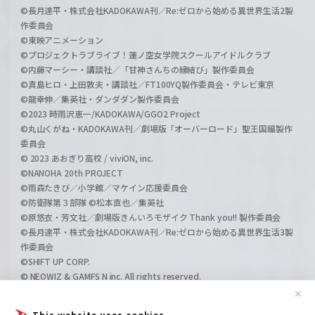
©長月達平・株式会社KADOKAWA刊／Re:ゼロから始める異世界生活2製
作委員会
©東映アニメーション
©プロジェクトラブライブ！蓮ノ空女学院スクールアイドルクラブ
©内藤マーシー・講談社／「甘神さんちの縁結び」製作委員会
©真島ヒロ・上田敦夫・講談社／FT100YQ製作委員会・テレビ東京
©龍幸伸／集英社・ダンダダン製作委員会
©2023 時雨沢恵一/KADOKAWA/GGO2 Project
©丸山くがね・KADOKAWA刊／劇場版「オーバーロード」聖王国編製作
委員会
© 2023 あおぎり高校 / viviON, inc.
©NANOHA 20th PROJECT
©雨森たきび／小学館／マケイン応援委員会
©防衛隊第３部隊 ©松本直也／集英社
©原悠衣・芳文社／劇場版きんいろモザイク Thank you!! 製作委員会
©長月達平・株式会社KADOKAWA刊／Re:ゼロから始める異世界生活3製
作委員会
©SHIFT UP CORP.
© NEOWIZ & GAMFS N inc. All rights reserved.
©ATLUS. ©SEGA.
✕
©GIRLS und PANZER Projekt
This website uses cookies