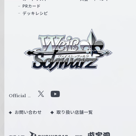
PRカード
デッキレシピ
ヴ
ァ
イ
ス
シ
ュ
ヴ
ァ
ル
Official
X
Y
ツ
o
｜
お問い合わせ
取り扱い店舗一覧
u
W
T
e
u
i
b