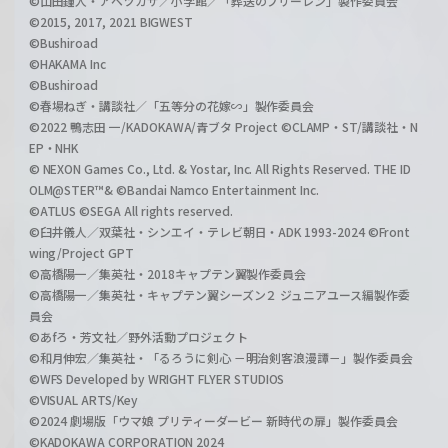
©山田鐘人・アベツカサ／小学館／「葬送のフリーレン」製作委員会
©2015, 2017, 2021 BIGWEST
©Bushiroad
©HAKAMA Inc
©Bushiroad
©春場ねぎ・講談社／「五等分の花嫁∽」製作委員会
©2022 鴨志田 一/KADOKAWA/青ブタ Project ©CLAMP・ST/講談社・N
EP・NHK
© NEXON Games Co., Ltd. & Yostar, Inc. All Rights Reserved. THE ID
OLM@STER™& ©Bandai Namco Entertainment Inc.
©ATLUS ©SEGA All rights reserved.
©臼井儀人／双葉社・シンエイ・テレビ朝日・ADK 1993-2024 ©Front
wing/Project GPT
©高橋陽一／集英社・2018キャプテン翼製作委員会
©高橋陽一／集英社・キャプテン翼シーズン２ ジュニアユース編製作委
員会
©あfろ・芳文社／野外活動プロジェクト
©和月伸宏／集英社・「るろうに剣心 －明治剣客浪漫譚－」製作委員会
©WFS Developed by WRIGHT FLYER STUDIOS
©VISUAL ARTS/Key
©2024 劇場版「ウマ娘 プリティーダービー 新時代の扉」製作委員会
©KADOKAWA CORPORATION 2024