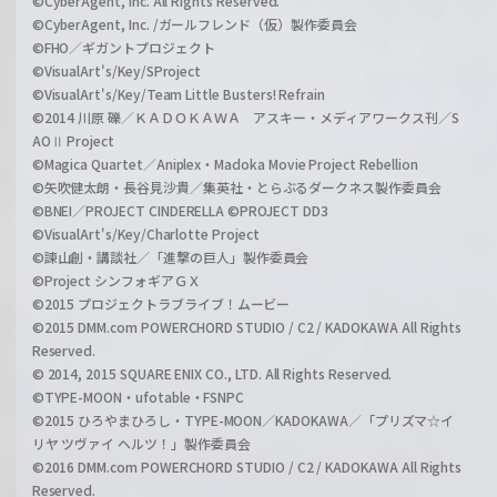
©CyberAgent, Inc. All Rights Reserved.
©CyberAgent, Inc. /ガールフレンド（仮）製作委員会
©FHO／ギガントプロジェクト
©VisualArt's/Key/SProject
©VisualArt's/Key/Team Little Busters! Refrain
©2014 川原 礫／ＫＡＤＯＫＡＷＡ アスキー・メディアワークス刊／S
AOⅡ Project
©Magica Quartet／Aniplex・Madoka Movie Project Rebellion
©矢吹健太朗・長谷見沙貴／集英社・とらぶるダークネス製作委員会
©BNEI／PROJECT CINDERELLA ©PROJECT DD3
©VisualArt's/Key/Charlotte Project
©諫山創・講談社／「進撃の巨人」製作委員会
©Project シンフォギアＧＸ
©2015 プロジェクトラブライブ！ムービー
©2015 DMM.com POWERCHORD STUDIO / C2 / KADOKAWA All Rights
Reserved.
© 2014, 2015 SQUARE ENIX CO., LTD. All Rights Reserved.
©TYPE-MOON・ufotable・FSNPC
©2015 ひろやまひろし・TYPE-MOON／KADOKAWA／「プリズマ☆イ
リヤ ツヴァイ ヘルツ！」製作委員会
©2016 DMM.com POWERCHORD STUDIO / C2 / KADOKAWA All Rights
Reserved.