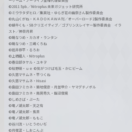
ーゲーム・ノーライフ全権代理委員会
©2011 5pb.／Nitroplus 未来ガジェット研究所
©ミウラタダヒロ／集英社・ゆらぎ荘の幽奈さん製作委員会
©丸山くがね・ＫＡＤＯＫＡＷＡ刊／オーバーロード2製作委員会
©蝸牛くも・SBクリエイティブ／ゴブリンスレイヤー製作委員会 イラ
スト／神奈月昇
©暁なつめ・カカオ・ランタン
©暁なつめ・三嶋くろね
©岩井恭平・るろお
©上栖綴人・Nitroplus
©春日部タケル・ユキヲ
©枯野瑛・ｕｅ ©気がつけば毛玉・かにビーム
©久慈マサムネ・平つくね
©久慈マサムネ・Hisasi
©島田フミカネ・築地俊彦・月並甲介・ヤマグチノボル
©島田フミカネ・南房秀久・飯沼俊規
©しめさば・ぶーた
©竜ノ湖太郎・天之有
©竜ノ湖太郎・焦茶
©竜ノ湖太郎・ももこ
©谷川流・いとうのいぢ
©月夜涙・しおこんぶ