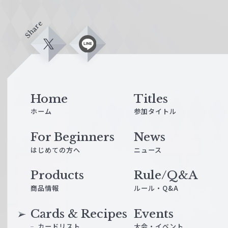
Share
X
L
i
n
e
Home
Titles
ホーム
参加タイトル
For Beginners
News
はじめての方へ
ニュース
Products
Rule/Q&A
商品情報
ルール・Q&A
Cards & Recipes
Events
カードリスト
大会・イベント