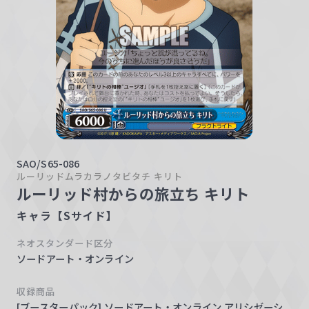
w
a
r
z
SAO/S65-086
ルーリッドムラカラノタビタチ キリト
ルーリッド村からの旅立ち キリト
キャラ【Sサイド】
ネオスタンダード区分
ソードアート・オンライン
収録商品
[ブースターパック] ソードアート・オンライン アリシゼーシ