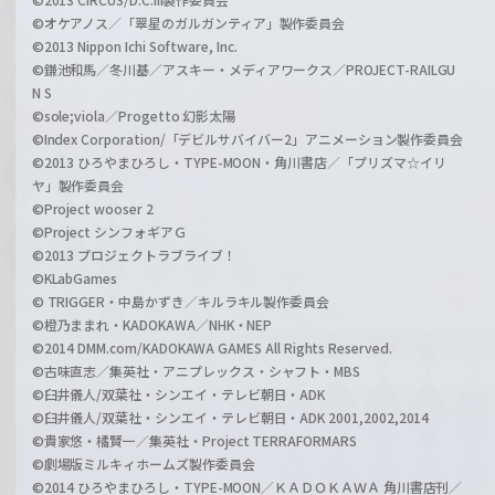
©オケアノス／「翠星のガルガンティア」製作委員会
©2013 Nippon Ichi Software, Inc.
©鎌池和馬／冬川基／アスキー・メディアワークス／PROJECT-RAILGU
N S
©sole;viola／Progetto 幻影太陽
©Index Corporation/「デビルサバイバー2」アニメーション製作委員会
©2013 ひろやまひろし・TYPE-MOON・角川書店／「プリズマ☆イリ
ヤ」製作委員会
©Project wooser 2
©Project シンフォギアＧ
©2013 プロジェクトラブライブ！
©KLabGames
© TRIGGER・中島かずき／キルラキル製作委員会
©橙乃ままれ・KADOKAWA／NHK・NEP
©2014 DMM.com/KADOKAWA GAMES All Rights Reserved.
©古味直志／集英社・アニプレックス・シャフト・MBS
©臼井儀人/双葉社・シンエイ・テレビ朝日・ADK
©臼井儀人/双葉社・シンエイ・テレビ朝日・ADK 2001,2002,2014
©貴家悠・橘賢一／集英社・Project TERRAFORMARS
©劇場版ミルキィホームズ製作委員会
©2014 ひろやまひろし・TYPE-MOON／ＫＡＤＯＫＡＷＡ 角川書店刊／