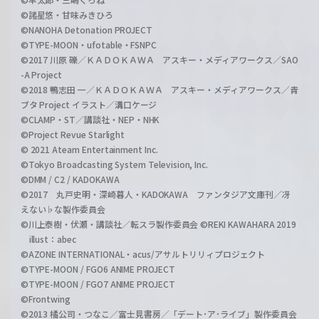
©諸星悠・甘味みきひろ
©NANOHA Detonation PROJECT
©TYPE-MOON・ufotable・FSNPC
©2017 川原 礫／ＫＡＤＯＫＡＷＡ アスキー・メディアワークス／SAO
-A Project
©2018 鴨志田 一／ＫＡＤＯＫＡＷＡ アスキー・メディアワークス／青
ブタ Project イラスト／溝口ケージ
©CLAMP・ST／講談社・NEP・NHK
©Project Revue Starlight
© 2021 Ateam Entertainment Inc.
©Tokyo Broadcasting System Television, Inc.
©DMM / C2 / KADOKAWA
©2017 丸戸史明・深崎暮人・KADOKAWA ファンタジア文庫刊／冴
えない♭な製作委員会
©川上泰樹・伏瀬・講談社／転スラ製作委員会 ©REKI KAWAHARA 2019
illust：abec
©AZONE INTERNATIONAL・acus/アサルトリリィプロジェクト
©TYPE-MOON / FGO6 ANIME PROJECT
©TYPE-MOON / FGO7 ANIME PROJECT
©Frontwing
©2013 橘公司・つなこ／富士見書房／「デート･ア･ライブ」製作委員会