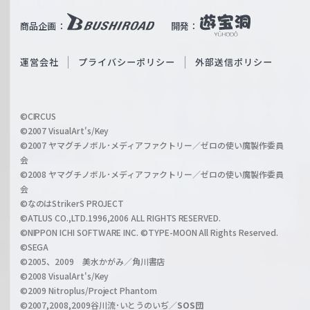
u
i
b
商品企画：
開発：
ß
e
S
O
運営会社
プライバシーポリシー
外部送信ポリシー
c
f
h
f
w
i
a
©CIRCUS
c
©2007 VisualArt's/Key
r
i
©2007 ヤマグチノボル･メディアファクトリー／ゼロの使い魔製作委員
z
会
a
©2008 ヤマグチノボル･メディアファクトリー／ゼロの使い魔製作委員
l
会
C
©なのはStrikerS PROJECT
h
©ATLUS CO.,LTD.1996,2006 ALL RIGHTS RESERVED.
a
©NIPPON ICHI SOFTWARE INC. ©TYPE-MOON All Rights Reserved.
n
©SEGA
©2005、2009 美水かがみ／角川書店
n
©2008 VisualArt's/Key
e
©2009 Nitroplus/Project Phantom
l
©2007,2008,2009谷川流･いとうのいぢ／
SOS団