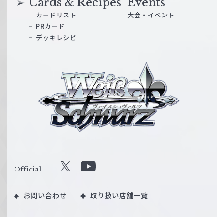
Cards & Recipes
Events
カードリスト
大会・イベント
PRカード
デッキレシピ
ヴ
ァ
イ
ス
シ
ュ
ヴ
ァ
ル
Official
X
Y
ツ
o
｜
お問い合わせ
取り扱い店舗一覧
u
W
T
e