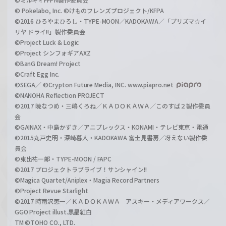
© Pokelabo, Inc. ©けものフレンズプロジェクト/KFPA
©2016 ひろやまひろし・TYPE-MOON／KADOKAWA／「プリズマ☆イ
リヤ ドライ!!」製作委員会
©Project Luck & Logic
©Project シンフォギアAXZ
©BanG Dream! Project
©Craft Egg Inc.
©SEGA／ ©Crypton Future Media, INC. www.piapro.net
©NANOHA Reflection PROJECT
©2017 暁なつめ・三嶋くろね／ＫＡＤＯＫＡＷＡ／このすば２製作委員
会
©GAINAX・中島かずき／アニプレックス・KONAMI・テレビ東京・電通
©2015丸戸史明・深崎暮人・KADOKAWA 富士見書房／冴えない製作委
員会
©東出祐一郎・TYPE-MOON / FAPC
©2017 プロジェクトラブライブ！サンシャイン!!
©Magica Quartet/Aniplex・Magia Record Partners
©Project Revue Starlight
©2017 時雨沢恵一／ＫＡＤＯＫＡＷＡ アスキー・メディアワークス／
GGO Project illust.黒星紅白
TM ©TOHO CO., LTD.