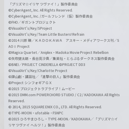
「プリズマ☆イリヤ ツヴァイ！」製作委員会
©CyberAgent, Inc. All Rights Reserved.
©CyberAgent, Inc. /ガールフレンド（仮）製作委員会
©FHO／ギガントプロジェクト
©VisualArt's/Key/SProject
©VisualArt's/Key/Team Little Busters! Refrain
©2014 川原 礫／ＫＡＤＯＫＡＷＡ アスキー・メディアワークス刊／S
AOⅡ Project
©Magica Quartet／Aniplex・Madoka Movie Project Rebellion
©矢吹健太朗・長谷見沙貴／集英社・とらぶるダークネス製作委員会
©BNEI／PROJECT CINDERELLA ©PROJECT DD3
©VisualArt's/Key/Charlotte Project
©諫山創・講談社／「進撃の巨人」製作委員会
©Project シンフォギアＧＸ
©2015 プロジェクトラブライブ！ムービー
©2015 DMM.com POWERCHORD STUDIO / C2 / KADOKAWA All Rights
Reserved.
© 2014, 2015 SQUARE ENIX CO., LTD. All Rights Reserved.
©TYPE-MOON・ufotable・FSNPC
©2015 ひろやまひろし・TYPE-MOON／KADOKAWA／「プリズマ☆イ
リヤ ツヴァイ ヘルツ！」製作委員会