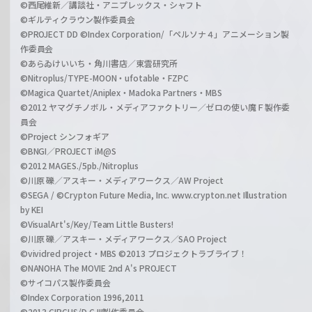
©西尾維新／講談社・アニプレックス・シャフト
©ギルティクラウン製作委員会
©PROJECT DD ©Index Corporation/「ペルソナ４」アニメーション製
作委員会
©あらゐけいいち・角川書店／東雲研究所
©Nitroplus/TYPE-MOON・ufotable・FZPC
©Magica Quartet/Aniplex・Madoka Partners・MBS
©2012 ヤマグチノボル・メディアファクトリー／ゼロの使い魔Ｆ製作委
員会
©Project シンフォギア
©BNGI／PROJECT iM@S
©2012 MAGES./5pb./Nitroplus
©川原 礫／アスキー・メディアワークス／AW Project
©SEGA / ©Crypton Future Media, Inc. www.crypton.net Illustration
by KEI
©VisualArt's/Key/Team Little Busters!
©川原 礫／アスキー・メディアワークス／SAO Project
©vividred project・MBS ©2013 プロジェクトラブライブ！
©NANOHA The MOVIE 2nd A's PROJECT
©サイコパス製作委員会
©Index Corporation 1996,2011
©2013 CIRCUS/D.C.III製作委員会