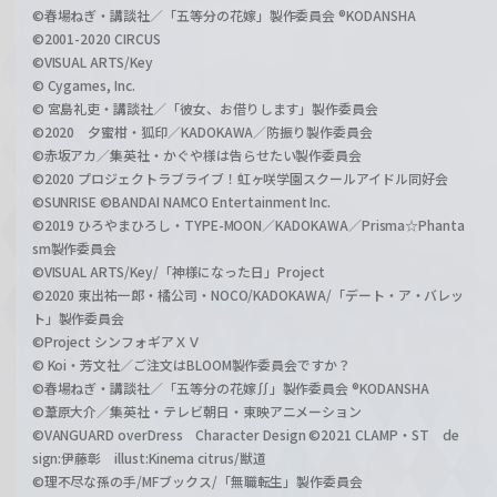
©春場ねぎ・講談社／「五等分の花嫁」製作委員会 ®KODANSHA
©2001-2020 CIRCUS
©VISUAL ARTS/Key
© Cygames, Inc.
© 宮島礼吏・講談社／「彼女、お借りします」製作委員会
©2020 夕蜜柑・狐印／KADOKAWA／防振り製作委員会
©赤坂アカ／集英社・かぐや様は告らせたい製作委員会
©2020 プロジェクトラブライブ！虹ヶ咲学園スクールアイドル同好会
©SUNRISE ©BANDAI NAMCO Entertainment Inc.
©2019 ひろやまひろし・TYPE-MOON／KADOKAWA／Prisma☆Phanta
sm製作委員会
©VISUAL ARTS/Key/「神様になった日」Project
©2020 東出祐一郎・橘公司・NOCO/KADOKAWA/「デート・ア・バレッ
ト」製作委員会
©Project シンフォギアＸＶ
© Koi・芳文社／ご注文はBLOOM製作委員会ですか？
©春場ねぎ・講談社／「五等分の花嫁∬」製作委員会 ®KODANSHA
©葦原大介／集英社・テレビ朝日・東映アニメーション
©VANGUARD overDress Character Design ©2021 CLAMP・ST de
sign:伊藤彰 illust:Kinema citrus/獣道
©理不尽な孫の手/MFブックス/「無職転生」製作委員会