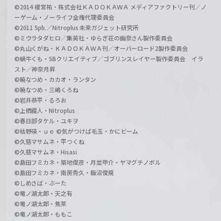
©2014 榎宮祐・株式会社ＫＡＤＯＫＡＷＡ メディアファクトリー刊／ノ
ーゲーム・ノーライフ全権代理委員会
©2011 5pb.／Nitroplus 未来ガジェット研究所
©ミウラタダヒロ／集英社・ゆらぎ荘の幽奈さん製作委員会
©丸山くがね・ＫＡＤＯＫＡＷＡ刊／オーバーロード2製作委員会
©蝸牛くも・SBクリエイティブ／ゴブリンスレイヤー製作委員会 イラ
スト／神奈月昇
©暁なつめ・カカオ・ランタン
©暁なつめ・三嶋くろね
©岩井恭平・るろお
©上栖綴人・Nitroplus
©春日部タケル・ユキヲ
©枯野瑛・ｕｅ ©気がつけば毛玉・かにビーム
©久慈マサムネ・平つくね
©久慈マサムネ・Hisasi
©島田フミカネ・築地俊彦・月並甲介・ヤマグチノボル
©島田フミカネ・南房秀久・飯沼俊規
©しめさば・ぶーた
©竜ノ湖太郎・天之有
©竜ノ湖太郎・焦茶
©竜ノ湖太郎・ももこ