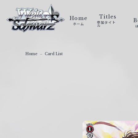
ヴ
ァ
Titles
Home
B
参加タイト
ホーム
イ
ル
ス
シ
ュ
Home
Card List
ヴ
ァ
ル
ツ
｜
W
e
i
ß
S