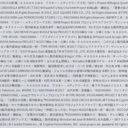
a
©2014 川原 礫／ＫＡＤＯＫＡＷＡ アスキー・メディアワークス刊／SAOⅡ Project
©Magica Quart
CINDERELLA ©PROJECT DD3
©VisualArt's/Key/Charlotte Project
©諫山創・講談社／「進撃の巨
l
DOKAWA All Rights Reserved.
© 2014, 2015 SQUARE ENIX CO., LTD. All Rights Reserved.
©TYPE
会
©2016 DMM.com POWERCHORD STUDIO / C2 / KADOKAWA All Rights Reserved.
©赤塚不二夫／
C
DOKAWA アスキー・メディアワークス刊／AWIB Project
©2016 プロジェクトラブライブ！サンシャイ
h
田麿里／キズナイーバー製作委員会
©長月達平・株式会社KADOKAWA刊／Re:ゼロから始める異世界生
／SAO MOVIE Project
©ViVid Strike PROJECT ©2016 暁なつめ・三嶋くろね／Ｋ
a
・TYPE-MOON／KADOKAWA／「プリズマ☆イリヤ ドライ!!」製作委員会
©Project Luck & Logic
©P
NOHA Reflection PROJECT
©2017 暁なつめ・三嶋くろね／ＫＡＤＯＫＡＷＡ／このすば２製作委
n
冴えない製作委員会
©東出祐一郎・TYPE-MOON / FAPC
©2017 プロジェクトラブライブ！サンシャイン!
n
クス／GGO Project illust.黒星紅白
TM ©TOHO CO., LTD.
©2014 榎宮祐・株式会社Ｋ
タダヒロ／集英社・ゆらぎ荘の幽奈さん製作委員会
©丸山くがね・ＫＡＤＯＫＡＷＡ刊／オーバーロ
e
©暁なつめ・三嶋くろね
©岩井恭平・るろお
©上栖綴人・Nitroplus
©春日部タケル・ユキヲ
©枯野瑛
グチノボル
©島田フミカネ・南房秀久・飯沼俊規
©しめさば・ぶーた
©竜ノ湖太郎・天之有
©竜ノ湖
l
LUCKY LAND COMMUNICATIONS/集英社・ジョジョの奇妙な冒険GW製作委員会
©葵せきな・狗神煌
みやま零 ©春日みかげ・みやま零・深井涼介
©賀東招二・四季童子
©賀東招二・なかじまゆか
©神坂
築地俊彦・駒都え～じ
©柳実冬貴・切符
©羊太郎・三嶋くろね
©諸星悠・甘味みきひろ
©NANOHA De
t
©2018 鴨志田 一／ＫＡＤＯＫＡＷＡ アスキー・メディアワークス／青ブタ Project イラスト／
Television, Inc.
©DMM / C2 / KADOKAWA
©2017 丸戸史明・深崎暮人・KADOKAWA ファン
INTERNATIONAL・acus/アサルトリリィプロジェクト
©TYPE-MOON / FGO6 ANIME PROJECT
©TYPE
社／「五等分の花嫁」製作委員会 ®KODANSHA
©2001-2020 CIRCUS
©VISUAL ARTS/Key
© Cygame
／集英社・かぐや様は告らせたい製作委員会
©2020 プロジェクトラブライブ！虹ヶ咲学園スクール
asm製作委員会
©VISUAL ARTS/Key/「神様になった日」Project
©2020 東出祐一郎・橘公司・NOCO
春場ねぎ・講談社／「五等分の花嫁∬」製作委員会 ®KODANSHA
©葦原大介／集英社・テレビ朝日・
な孫の手/MFブックス/「無職転生」製作委員会
©irodori ent post
© MARVEL
©大森藤ノ・SBクリエ
EGA / © Colorful Palette Inc. / © Crypton Future Media, INC. www.piapro.net
All rights