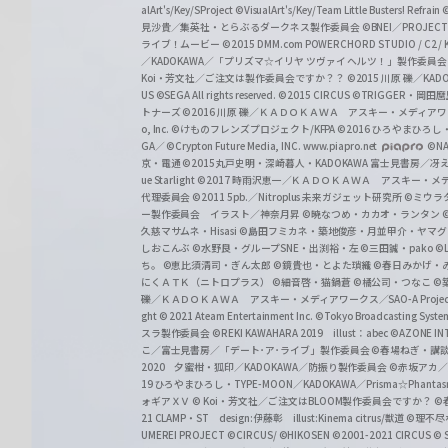
alArt's/Key/SProject
©VisualArt's/Key/Team Little Busters! Refrain
見沙貴／集英社・とらぶるダークネス製作委員会
©BNEI／PROJECT 
ライブ！ムービー
©2015 DMM.com POWERCHORD STUDIO / C2 / KA
／KADOKAWA／「プリズマ☆イリヤ ツヴァイ ヘルツ！」製作委員
Koi・芳文社／ご注文は製作委員会ですか？？
©2015 川原 礫／KA
US ©SEGA All rights reserved.
©2015 CIRCUS
©TRIGGER・岡
トナーズ
©2016 川原 礫／ＫＡＤＯＫＡＷＡ アスキー・メディアワークス刊
o, Inc. ©けものフレンズプロジェクト/KFPA
©2016 ひろやまひろし
GA／ ©Crypton Future Media, INC. www.piapro.net
©NA
京・電通
©2015丸戸史明・深崎暮人・KADOKAWA 富士見書房／
ue Starlight
©2017 時雨沢恵一／ＫＡＤＯＫＡＷＡ アスキー・メディアワー
代理委員会
©2011 5pb.／Nitroplus 未来ガジェット研究所
©ミウラ
ー製作委員会 イラスト／神奈月昇
©暁なつめ・カカオ・ランタン
久慈マサムネ・Hisasi
©島田フミカネ・築地俊彦・月並甲介・ヤマ
しおこんぶ
©水野良・グループSNE・出渕裕・左
©三田誠・pako
©
ち。
©恵比須清司・ぎん太郎
©鏡貴也・とよた瑣織
©春日みかげ・
にくＡＴＫ（ニトロプラス）
©細音啓・猫鍋蒼
©橘公司・つなこ
©
礫／ＫＡＤＯＫＡＷＡ アスキー・メディアワークス／SAO-A Projec
ght
© 2021 Ateam Entertainment Inc.
©Tokyo Broadcasting System 
スラ製作委員会 ©REKI KAWAHARA 2019 illust：abec
©AZONE 
こ／富士見書房／「デート･ア･ライブ」製作委員会
©春場ねぎ・講談
2020 夕蜜柑・狐印／KADOKAWA／防振り製作委員会
©赤坂アカ
19 ひろやまひろし・TYPE-MOON／KADOKAWA／Prisma☆Phant
ォギアＸＶ
© Koi・芳文社／ご注文はBLOOM製作委員会ですか？
©
21 CLAMP・ST design:伊藤彰 illust:Kinema citrus/獣道
©理不尽
UMEREI PROJECT
©CIRCUS/ ©HIKOSEN
©2001-2021 CIRCUS
© S