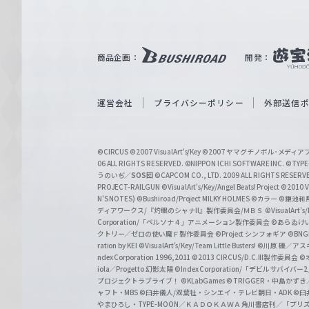
ル
ツ
｜
商品企画：
開発：
W
e
i
運営会社
プライバシーポリシー
外部送信
ß
S
©CIRCUS
©2007 VisualArt's/Key
©2007 ヤマグチノボル･メデ
c
06 ALL RIGHTS RESERVED.
©NIPPON ICHI SOFTWARE INC. ©TYPE-
うのいぢ／
SOS団
©CAPCOM CO., LTD. 2009 ALL RIGHTS RESERV
h
PROJECT-RAILGUN
©VisualArt's/Key/Angel Beats! Project
©2010 Vi
w
N'S NOTES)
©Bushiroad/Project MILKY HOLMES
©カラー
©鎌池和馬
ディアワークス/『灼眼のシャナII』製作委員会/ＭＢＳ
©VisualArt's
a
Corporation/「ペルソナ４」アニメーション製作委員会
©あらゐけ
クトリー／ゼロの使い魔Ｆ製作委員会
©Project シンフォギア
©BNG
r
ration by KEI
©VisualArt's/Key/Team Little Busters!
©川原 礫／アスキ
z
ndex Corporation 1996,2011
©2013 CIRCUS/D.C.III製作委員会
©
iola／Progetto 幻影太陽
©Index Corporation/「デビルサバ
プロジェクトラブライブ！
©KLabGames
© TRIGGER・中島か
ャフト・MBS
©臼井儀人/双葉社・シンエイ・テレビ朝日・ADK
©臼
やまひろし・TYPE-MOON／ＫＡＤＯＫＡＷＡ 角川書店刊／「プ