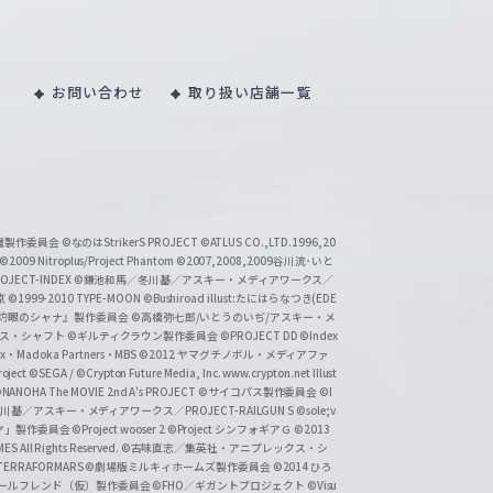
お問い合わせ
取り扱い店舗一覧
い魔製作委員会
©なのはStrikerS PROJECT
©ATLUS CO.,LTD.1996,20
©2009 Nitroplus/Project Phantom
©2007,2008,2009谷川流･いと
CT-INDEX
©鎌池和馬／冬川基／アスキー・メディアワークス／
京
©1999-2010 TYPE-MOON
©Bushiroad illust:たにはらなつき(EDE
『灼眼のシャナ』製作委員会
©高橋弥七郎/いとうのいぢ/アスキー・メ
クス・シャフト
©ギルティクラウン製作委員会
©PROJECT DD ©Index
lex・Madoka Partners・MBS
©2012 ヤマグチノボル・メディアファ
ject
©SEGA / ©Crypton Future Media, Inc. www.crypton.net Illust
NANOHA The MOVIE 2nd A's PROJECT
©サイコパス製作委員会
©I
基／アスキー・メディアワークス／PROJECT-RAILGUN S
©sole;v
リヤ」製作委員会
©Project wooser 2
©Project シンフォギアＧ
©2013
 All Rights Reserved.
©古味直志／集英社・アニプレックス・シ
ERRAFORMARS
©劇場版ミルキィホームズ製作委員会
©2014 ひろ
nc. /ガールフレンド（仮）製作委員会
©FHO／ギガントプロジェクト
©Visu