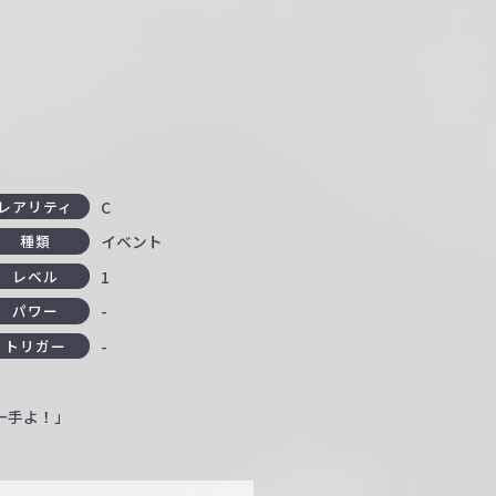
C
レアリティ
イベント
種類
1
レベル
-
パワー
-
トリガー
一手よ！」