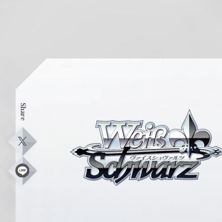
Share
ヴ
ァ
イ
X
ス
シ
L
i
ュ
n
e
ヴ
ァ