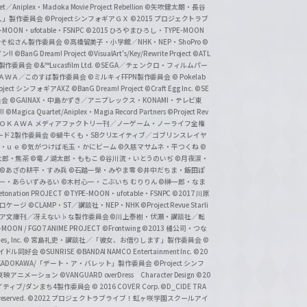
et／Aniplex・Madoka Movie Project Rebellion
©矢吹健太朗・長谷
人」製作委員会
©Project シンフォギアＧＸ
©2015 プロジェクトラブ
-MOON・ufotable・FSNPC
©2015 ひろやまひろし・TYPE-MOON
おそ松さん製作委員会
©高橋留美子・小学館／NHK・NEP・ShoPro
©
ン!!
©BanG Dream! Project
©VisualArt's/Key/Rewrite Project
©ATL
活製作委員会
©&™Lucasfilm Ltd.
©SEGA／チェンクロ・フィルムパー
ＡＤＯＫＡＷＡ／このすば製作委員会
©ミルキィFFPN製作委員会
© Pokelab
roject シンフォギアAXZ
©BanG Dream! Project
©Craft Egg Inc.
©SE
員会
©GAINAX・中島かずき／アニプレックス・KONAMI・テレビ東
!
©Magica Quartet/Aniplex・Magia Record Partners
©Project Rev
ＡＤＯＫＡＷＡ メディアファクトリー刊／ノーゲーム・ノーライフ全権
ード2製作委員会
©蝸牛くも・SBクリエイティブ／ゴブリンスレイヤ
・ｕｅ ©気がつけば毛玉・かにビーム
©久慈マサムネ・平つくね
©
太郎・焦茶
©竜ノ湖太郎・ももこ
©谷川流・いとうのいぢ
©月夜涙・
©あざの耕平・すみ兵 ©石踏一榮・みやま零
©井中だちま・飯田ぽ
一・あらいずみるい
©木村心一・こぶいち むりりん
©榊一郎・なま
tonation PROJECT
©TYPE-MOON・ufotable・FSNPC
©2017 川原
溝口ケージ
©CLAMP・ST／講談社・NEP・NHK
©Project Revue Starli
タジア文庫刊／冴えない♭な製作委員会
©川上泰樹・伏瀬・講談社／転
-MOON / FGO7 ANIME PROJECT
©Frontwing
©2013 橘公司・つな
s, Inc.
© 宮島礼吏・講談社／「彼女、お借りします」製作委員会
©
アイドル同好会
©SUNRISE ©BANDAI NAMCO Entertainment Inc.
©20
/KADOKAWA/「デート・ア・バレット」製作委員会
©Project シンフ
東映アニメーション
©VANGUARD overDress Character Design ©20
イティブ/ダンまち4製作委員会
© 2016 COVER Corp.
©D_CIDE TRA
 reserved.
©2022 プロジェクトラブライブ！虹ヶ咲学園スクールアイ