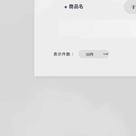
商品名
す
表示件数：