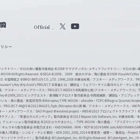
Official
X
Y
o
ポリシー
u
T
u
ィアファクトリー／ゼロの使い魔製作委員会
©2008 ヤマグチノボル･メディアファクトリー／ゼロの使
b
MOON All Rights Reserved.
©SEGA
©2005、2009 美水かがみ／角川書店
©2008 VisualArt's/Key
ED.
©窪岡俊之
©BNGI
©ATLUS CO.,LTD. 1996,2008
©鎌池和馬／アスキー・メディアワークス／PROJE
e
sualart's/Key
©なのはA's PROJECT
©真島ヒロ／講談社・フェアリーテイル製作ギルド・テレビ東
／アスキー・メディアワークス／PROJECT-INDEX II
©高橋弥七郎/アスキー・メディアワークス/
O
/Key
©2009,2011 ビックウエスト／劇場版マクロスＦ製作委員会
©西尾維新／講談社・アニプレッ
f
いいち・角川書店／東雲研究所
©Nitroplus/TYPE-MOON・ufotable・FZPC
©Magica Quartet/Anip
I／PROJECT iM@S
©2012 MAGES./5pb./Nitroplus
©川原 礫／アスキー・メディアワークス／AW Pro
f
ー・メディアワークス／SAO Project
©vividred project・MBS ©2013 プロジェクトラブライブ！
©
i
オケアノス／「翠星のガルガンティア」製作委員会
©2013 Nippon Ichi Software, Inc.
©鎌池和馬／冬川
イバー2」アニメーション製作委員会
©2013 ひろやまひろし・TYPE-MOON・角川書店／「プリズマ☆イ
c
ずき／キルラキル製作委員会
©橙乃ままれ・KADOKAWA／NHK・NEP
©2014 DMM.com/KADOKAWA GAMES
井儀人/双葉社・シンエイ・テレビ朝日・ADK 2001,2002,2014
©貴家悠・橘賢一／集英社・Project T
i
リズマ☆イリヤ ツヴァイ！」製作委員会
©CyberAgent, Inc. All Rights Reserved.
©CyberAgent, I