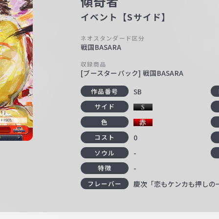
傾奇者
イベント【Sサイド】
ネオスタンダード区分
戦国BASARA
収録商品
[ブースターパック] 戦国BASARA
SB
作品番号
サイド
色
0
コスト
-
ソウル
-
特徴
慶次「恋もケンカも押しの
フレーバー