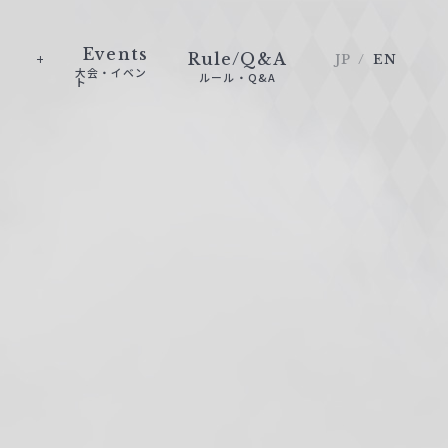
Events
Rule/Q&A
JP
EN
大会・イベン
ルール・Q&A
ト