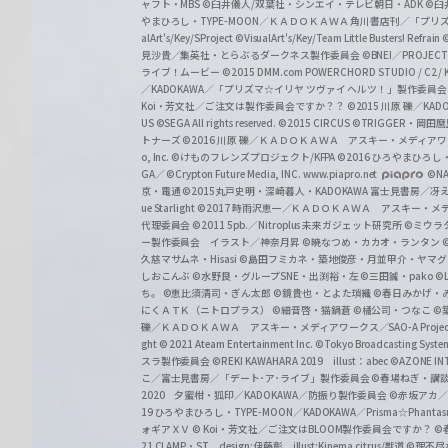
ャフト・MBS
©臼井儀人/双葉社・シンエイ・テレビ朝日・ADK
©臼
やまひろし・TYPE-MOON／ＫＡＤＯＫＡＷＡ 角川書店刊／「プ
alArt's/Key/SProject
©VisualArt's/Key/Team Little Busters! Refrain
見沙貴／集英社・とらぶるダークネス製作委員会
©BNEI／PROJECT 
ライブ！ムービー
©2015 DMM.com POWERCHORD STUDIO / C2 / KA
／KADOKAWA／「プリズマ☆イリヤ ツヴァイ ヘルツ！」製作委員
Koi・芳文社／ご注文は製作委員会ですか？？
©2015 川原 礫／KA
US ©SEGA All rights reserved.
©2015 CIRCUS
©TRIGGER・岡
トナーズ
©2016 川原 礫／ＫＡＤＯＫＡＷＡ アスキー・メディアワークス刊
o, Inc. ©けものフレンズプロジェクト/KFPA
©2016 ひろやまひろし
GA／ ©Crypton Future Media, INC. www.piapro.net
©NA
京・電通
©2015丸戸史明・深崎暮人・KADOKAWA 富士見書房／
ue Starlight
©2017 時雨沢恵一／ＫＡＤＯＫＡＷＡ アスキー・メディアワー
代理委員会
©2011 5pb.／Nitroplus 未来ガジェット研究所
©ミウラ
ー製作委員会 イラスト／神奈月昇
©暁なつめ・カカオ・ランタン
久慈マサムネ・Hisasi
©島田フミカネ・築地俊彦・月並甲介・ヤマ
しおこんぶ
©水野良・グループSNE・出渕裕・左
©三田誠・pako
©
ち。
©恵比須清司・ぎん太郎
©鏡貴也・とよた瑣織
©春日みかげ・
にくＡＴＫ（ニトロプラス）
©細音啓・猫鍋蒼
©橘公司・つなこ
©
礫／ＫＡＤＯＫＡＷＡ アスキー・メディアワークス／SAO-A Projec
ght
© 2021 Ateam Entertainment Inc.
©Tokyo Broadcasting System 
スラ製作委員会 ©REKI KAWAHARA 2019 illust：abec
©AZONE 
こ／富士見書房／「デート･ア･ライブ」製作委員会
©春場ねぎ・講談
2020 夕蜜柑・狐印／KADOKAWA／防振り製作委員会
©赤坂アカ
19 ひろやまひろし・TYPE-MOON／KADOKAWA／Prisma☆Phant
ォギアＸＶ
© Koi・芳文社／ご注文はBLOOM製作委員会ですか？
©
21 CLAMP・ST design:伊藤彰 illust:Kinema citrus/獣道
©理不尽