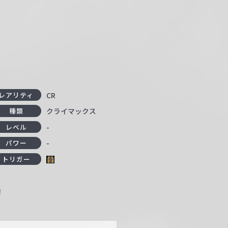
CR
レアリティ
クライマックス
種類
-
レベル
-
パワー
トリガー
！