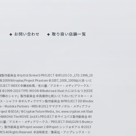
お問い合わせ
取り扱い店舗一覧
い魔製作委員会
©なのはStrikerS PROJECT
©ATLUS CO.,LTD.1996,20
©2009 Nitroplus/Project Phantom
©2007,2008,2009谷川流･いと
CT-INDEX
©鎌池和馬／冬川基／アスキー・メディアワークス／
京
©1999-2010 TYPE-MOON
©Bushiroad illust:たにはらなつき(EDE
『灼眼のシャナ』製作委員会
©高橋弥七郎/いとうのいぢ/アスキー・メ
クス・シャフト
©ギルティクラウン製作委員会
©PROJECT DD ©Index
lex・Madoka Partners・MBS
©2012 ヤマグチノボル・メディアファ
ject
©SEGA / ©Crypton Future Media, Inc. www.crypton.net Illust
NANOHA The MOVIE 2nd A's PROJECT
©サイコパス製作委員会
©I
基／アスキー・メディアワークス／PROJECT-RAILGUN S
©sole;v
リヤ」製作委員会
©Project wooser 2
©Project シンフォギアＧ
©2013
 All Rights Reserved.
©古味直志／集英社・アニプレックス・シ