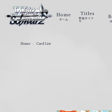
ヴ
ァ
Titles
Home
B
参加タイト
ホーム
イ
ル
ス
シ
ュ
Home
Card List
ヴ
ァ
ル
ツ
｜
W
e
i
ß
S