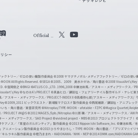
デッキレシピ
Official
X
Y
o
ポリシー
u
T
u
ィアファクトリー／ゼロの使い魔製作委員会
©2008 ヤマグチノボル･メディアファクトリー／ゼロの使
b
MOON All Rights Reserved.
©SEGA
©2005、2009 美水かがみ／角川書店
©2008 VisualArt's/Key
ED.
©窪岡俊之
©BNGI
©ATLUS CO.,LTD. 1996,2008
©鎌池和馬／アスキー・メディアワークス／PROJE
e
sualart's/Key
©なのはA's PROJECT
©真島ヒロ／講談社・フェアリーテイル製作ギルド・テレビ東
／アスキー・メディアワークス／PROJECT-INDEX II
©高橋弥七郎/アスキー・メディアワークス/
O
/Key
©2009,2011 ビックウエスト／劇場版マクロスＦ製作委員会
©西尾維新／講談社・アニプレッ
f
いいち・角川書店／東雲研究所
©Nitroplus/TYPE-MOON・ufotable・FZPC
©Magica Quartet/Anip
I／PROJECT iM@S
©2012 MAGES./5pb./Nitroplus
©川原 礫／アスキー・メディアワークス／AW Pro
f
ー・メディアワークス／SAO Project
©vividred project・MBS ©2013 プロジェクトラブライブ！
©
i
オケアノス／「翠星のガルガンティア」製作委員会
©2013 Nippon Ichi Software, Inc.
©鎌池和馬／冬川
イバー2」アニメーション製作委員会
©2013 ひろやまひろし・TYPE-MOON・角川書店／「プリズマ☆イ
c
ずき／キルラキル製作委員会
©橙乃ままれ・KADOKAWA／NHK・NEP
©2014 DMM.com/KADOKAWA GAMES