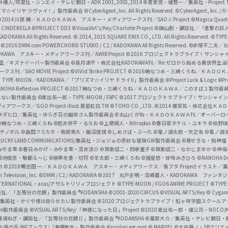
井儀人/双葉社・シンエイ・テレビ朝日・ADK 2001,2002,2014
©貴家悠・橘賢一／集英社・Project T
i
リズマ☆イリヤ ツヴァイ！」製作委員会
©CyberAgent, Inc. All Rights Reserved.
©CyberAgent, I
a
©2014 川原 礫／ＫＡＤＯＫＡＷＡ アスキー・メディアワークス刊／SAOⅡ Project
©Magica Quart
CINDERELLA ©PROJECT DD3
©VisualArt's/Key/Charlotte Project
©諫山創・講談社／「進撃の巨
l
DOKAWA All Rights Reserved.
© 2014, 2015 SQUARE ENIX CO., LTD. All Rights Reserved.
©TYPE
会
©2016 DMM.com POWERCHORD STUDIO / C2 / KADOKAWA All Rights Reserved.
©赤塚不二夫／
C
DOKAWA アスキー・メディアワークス刊／AWIB Project
©2016 プロジェクトラブライブ！サンシャイ
h
田麿里／キズナイーバー製作委員会
©長月達平・株式会社KADOKAWA刊／Re:ゼロから始める異世界生
／SAO MOVIE Project
©ViVid Strike PROJECT ©2016 暁なつめ・三嶋くろね／Ｋ
a
・TYPE-MOON／KADOKAWA／「プリズマ☆イリヤ ドライ!!」製作委員会
©Project Luck & Logic
©P
NOHA Reflection PROJECT
©2017 暁なつめ・三嶋くろね／ＫＡＤＯＫＡＷＡ／このすば２製作委
n
冴えない製作委員会
©東出祐一郎・TYPE-MOON / FAPC
©2017 プロジェクトラブライブ！サンシャイン!
n
クス／GGO Project illust.黒星紅白
TM ©TOHO CO., LTD.
©2014 榎宮祐・株式会社Ｋ
タダヒロ／集英社・ゆらぎ荘の幽奈さん製作委員会
©丸山くがね・ＫＡＤＯＫＡＷＡ刊／オーバーロ
e
©暁なつめ・三嶋くろね
©岩井恭平・るろお
©上栖綴人・Nitroplus
©春日部タケル・ユキヲ
©枯野瑛
グチノボル
©島田フミカネ・南房秀久・飯沼俊規
©しめさば・ぶーた
©竜ノ湖太郎・天之有
©竜ノ湖
l
LUCKY LAND COMMUNICATIONS/集英社・ジョジョの奇妙な冒険GW製作委員会
©葵せきな・狗神煌
みやま零 ©春日みかげ・みやま零・深井涼介
©賀東招二・四季童子
©賀東招二・なかじまゆか
©神坂
築地俊彦・駒都え～じ
©柳実冬貴・切符
©羊太郎・三嶋くろね
©諸星悠・甘味みきひろ
©NANOHA De
t
©2018 鴨志田 一／ＫＡＤＯＫＡＷＡ アスキー・メディアワークス／青ブタ Project イラスト／
Television, Inc.
©DMM / C2 / KADOKAWA
©2017 丸戸史明・深崎暮人・KADOKAWA ファン
INTERNATIONAL・acus/アサルトリリィプロジェクト
©TYPE-MOON / FGO6 ANIME PROJECT
©TYPE
社／「五等分の花嫁」製作委員会 ®KODANSHA
©2001-2020 CIRCUS
©VISUAL ARTS/Key
© Cygame
／集英社・かぐや様は告らせたい製作委員会
©2020 プロジェクトラブライブ！虹ヶ咲学園スクール
asm製作委員会
©VISUAL ARTS/Key/「神様になった日」Project
©2020 東出祐一郎・橘公司・NOCO
春場ねぎ・講談社／「五等分の花嫁∬」製作委員会 ®KODANSHA
©葦原大介／集英社・テレビ朝日・
な孫の手/MFブックス/「無職転生」製作委員会
©irodori ent post
© MARVEL
©大森藤ノ・SBクリエ