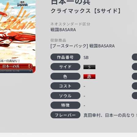
日本一の兵
クライマックス【Sサイド】
ネオスタンダード区分
戦国BASARA
収録商品
[ブースターパック] 戦国BASARA
SB
作品番号
サイド
色
-
コスト
-
ソウル
-
特徴
真田幸村、日本一の兵なり
フレーバー