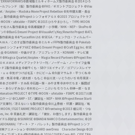
ERRAFORMARS
©劇場版ミルキィホームズ製作委員会
©2014 ひろ
nc. /ガールフレンド（仮）製作委員会
©FHO／ギガントプロジェクト
©Visu
et／Aniplex・Madoka Movie Project Rebellion
©矢吹健太朗・長谷
人」製作委員会
©Project シンフォギアＧＸ
©2015 プロジェクトラブ
-MOON・ufotable・FSNPC
©2015 ひろやまひろし・TYPE-MOON
おそ松さん製作委員会
©高橋留美子・小学館／NHK・NEP・ShoPro
©
ン!!
©BanG Dream! Project
©VisualArt's/Key/Rewrite Project
©ATL
活製作委員会
©&™Lucasfilm Ltd.
©SEGA／チェンクロ・フィルムパー
ＡＤＯＫＡＷＡ／このすば製作委員会
©ミルキィFFPN製作委員会
© Pokelab
roject シンフォギアAXZ
©BanG Dream! Project
©Craft Egg Inc.
©SE
員会
©GAINAX・中島かずき／アニプレックス・KONAMI・テレビ東
!
©Magica Quartet/Aniplex・Magia Record Partners
©Project Rev
ＡＤＯＫＡＷＡ メディアファクトリー刊／ノーゲーム・ノーライフ全権
ード2製作委員会
©蝸牛くも・SBクリエイティブ／ゴブリンスレイヤ
・ｕｅ ©気がつけば毛玉・かにビーム
©久慈マサムネ・平つくね
©
太郎・焦茶
©竜ノ湖太郎・ももこ
©谷川流・いとうのいぢ
©月夜涙・
©あざの耕平・すみ兵 ©石踏一榮・みやま零
©井中だちま・飯田ぽ
一・あらいずみるい
©木村心一・こぶいち むりりん
©榊一郎・なま
tonation PROJECT
©TYPE-MOON・ufotable・FSNPC
©2017 川原
溝口ケージ
©CLAMP・ST／講談社・NEP・NHK
©Project Revue Starli
タジア文庫刊／冴えない♭な製作委員会
©川上泰樹・伏瀬・講談社／転
-MOON / FGO7 ANIME PROJECT
©Frontwing
©2013 橘公司・つな
s, Inc.
© 宮島礼吏・講談社／「彼女、お借りします」製作委員会
©
アイドル同好会
©SUNRISE ©BANDAI NAMCO Entertainment Inc.
©20
/KADOKAWA/「デート・ア・バレット」製作委員会
©Project シンフ
東映アニメーション
©VANGUARD overDress Character Design ©20
イティブ/ダンまち4製作委員会
© 2016 COVER Corp.
©D_CIDE TRA