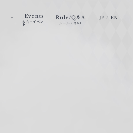
Events
Rule/Q&A
JP
EN
大会・イベン
ルール・Q&A
ト