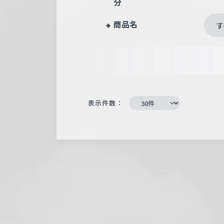
分
商品名
す
表示件数：