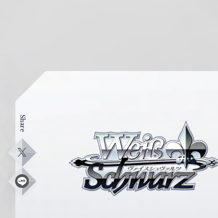
Share
ヴ
ァ
イ
X
ス
シ
L
i
ュ
n
e
ヴ