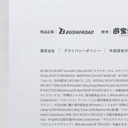
ァ
ル
ツ
｜
商品企画：
開発：
W
e
i
運営会社
プライバシーポリシー
外部送信
ß
S
©CIRCUS
©2007 VisualArt's/Key
©2007 ヤマグチノボル･メデ
c
06 ALL RIGHTS RESERVED.
©NIPPON ICHI SOFTWARE INC. ©TYPE-
うのいぢ／
SOS団
©CAPCOM CO., LTD. 2009 ALL RIGHTS RESERV
h
PROJECT-RAILGUN
©VisualArt's/Key/Angel Beats! Project
©2010 Vi
w
N'S NOTES)
©Bushiroad/Project MILKY HOLMES
©カラー
©鎌池和馬
ディアワークス/『灼眼のシャナII』製作委員会/ＭＢＳ
©VisualArt's
a
Corporation/「ペルソナ４」アニメーション製作委員会
©あらゐけ
クトリー／ゼロの使い魔Ｆ製作委員会
©Project シンフォギア
©BNG
r
ration by KEI
©VisualArt's/Key/Team Little Busters!
©川原 礫／アスキ
z
ndex Corporation 1996,2011
©2013 CIRCUS/D.C.III製作委員会
©
iola／Progetto 幻影太陽
©Index Corporation/「デビルサバ
プロジェクトラブライブ！
©KLabGames
© TRIGGER・中島か