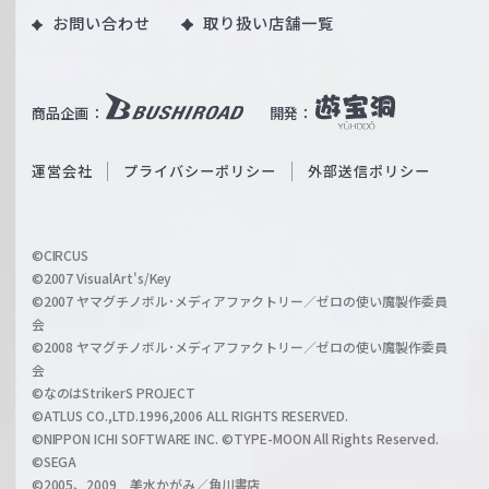
｜
お問い合わせ
取り扱い店舗一覧
u
W
T
e
u
i
b
商品企画：
開発：
ß
e
S
O
運営会社
プライバシーポリシー
外部送信ポリシー
c
f
h
f
w
i
a
©CIRCUS
c
©2007 VisualArt's/Key
r
i
©2007 ヤマグチノボル･メディアファクトリー／ゼロの使い魔製作委員
z
会
a
©2008 ヤマグチノボル･メディアファクトリー／ゼロの使い魔製作委員
l
会
C
©なのはStrikerS PROJECT
h
©ATLUS CO.,LTD.1996,2006 ALL RIGHTS RESERVED.
a
©NIPPON ICHI SOFTWARE INC. ©TYPE-MOON All Rights Reserved.
n
©SEGA
©2005、2009 美水かがみ／角川書店