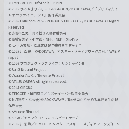
©TYPE-MOON・ufotable・FSNPC
©2015 ひろやまひろし・TYPE-MOON／KADOKAWA／「プリズマ☆イ
リヤ ツヴァイ ヘルツ！」製作委員会
©2016 DMM.com POWERCHORD STUDIO / C2 / KADOKAWA All Rights
Reserved.
©赤塚不二夫／おそ松さん製作委員会
©高橋留美子・小学館／NHK・NEP・ShoPro
©Koi・芳文社／ご注文は製作委員会ですか？？
©2015 川原 礫／KADOKAWA アスキー・メディアワークス刊／AWIB P
roject
©2016 プロジェクトラブライブ！サンシャイン!!
©BanG Dream! Project
©VisualArt's/Key/Rewrite Project
©ATLUS ©SEGA All rights reserved.
©2015 CIRCUS
©TRIGGER・岡田麿里／キズナイーバー製作委員会
©長月達平・株式会社KADOKAWA刊／Re:ゼロから始める異世界生活製
作委員会
©&™Lucasfilm Ltd.
©SEGA／チェンクロ・フィルムパートナーズ
©2016 川原 礫／ＫＡＤＯＫＡＷＡ アスキー・メディアワークス刊／S