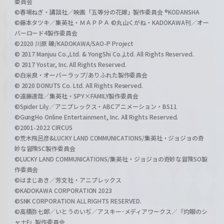
委員会
©春場ねぎ・講談社／映画「五等分の花嫁」製作委員会 ®KODANSHA
©藤本タツキ／集英社・ＭＡＰＰＡ ©丸山くがね・KADOKAWA刊／オー
バーロード4製作委員会
©2020 川原 礫/KADOKAWA/SAO-P Project
© 2017 Manjuu Co.,Ltd. & YongShi Co.,Ltd. All Rights Reserved.
© 2017 Yostar, Inc. All Rights Reserved.
©白米良・オーバーラップ/ありふれた製作委員会
© 2020 DONUTS Co. Ltd. All Rights Reserved.
©遠藤達哉／集英社・SPY×FAMILY製作委員会
©Spider Lily／アニプレックス・ABCアニメーション・BS11
©GungHo Online Entertainment, Inc. All Rights Reserved.
©2001-2022 CIRCUS
©荒木飛呂彦&LUCKY LAND COMMUNICATIONS/集英社・ジョジョの奇
妙な冒険SC製作委員会
©LUCKY LAND COMMUNICATIONS/集英社・ジョジョの奇妙な冒険SO製
作委員会
©はまじあき／芳文社・アニプレックス
©KADOKAWA CORPORATION 2023
©SNK CORPORATION ALL RIGHTS RESERVED.
©高橋弥七郎／いとうのいぢ／アスキー･メディアワークス／『灼眼のシ
ャナF』製作委員会