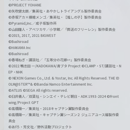
©PROJECT YOHANE
©矢吹健太朗／集英社・あやかしトライアングル製作委員会
©赤坂アカ×横槍メンゴ／集英社・【推しの子】製作委員会
©Pyramid,Inc.／成子坂製作所
©山田鐘人・アベツカサ／小学館／「葬送のフリーレン」製作委員会
©2015, 2017, 2021 BIGWEST
©Bushiroad
©HAKAMA Inc
©Bushiroad
©春場ねぎ・講談社／「五等分の花嫁∽」製作委員会
©2022 鴨志田 一/KADOKAWA/青ブタ Project ©CLAMP・ST/講談社・N
EP・NHK
© NEXON Games Co., Ltd. & Yostar, Inc. All Rights Reserved. THE ID
OLM@STER™& ©Bandai Namco Entertainment Inc.
©ATLUS ©SEGA All rights reserved.
©臼井儀人／双葉社・シンエイ・テレビ朝日・ADK 1993-2024 ©Front
wing/Project GPT
©高橋陽一／集英社・2018キャプテン翼製作委員会
©高橋陽一／集英社・キャプテン翼シーズン２ ジュニアユース編製作委
員会
©あfろ・芳文社／野外活動プロジェクト