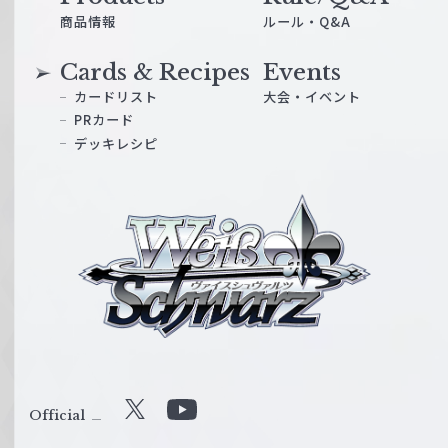
商品情報
ルール・Q&A
Cards & Recipes
Events
カードリスト
大会・イベント
PRカード
デッキレシピ
ヴ
ァ
イ
ス
シ
ュ
ヴ
ァ
ル
Official
X
Y
ツ
o