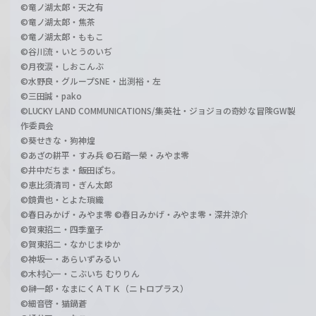
©竜ノ湖太郎・天之有
©竜ノ湖太郎・焦茶
©竜ノ湖太郎・ももこ
©谷川流・いとうのいぢ
©月夜涙・しおこんぶ
©水野良・グループSNE・出渕裕・左
©三田誠・pako
©LUCKY LAND COMMUNICATIONS/集英社・ジョジョの奇妙な冒険GW製
作委員会
©葵せきな・狗神煌
©あざの耕平・すみ兵 ©石踏一榮・みやま零
©井中だちま・飯田ぽち。
©恵比須清司・ぎん太郎
©鏡貴也・とよた瑣織
©春日みかげ・みやま零 ©春日みかげ・みやま零・深井涼介
©賀東招二・四季童子
©賀東招二・なかじまゆか
©神坂一・あらいずみるい
©木村心一・こぶいち むりりん
©榊一郎・なまにくＡＴＫ（ニトロプラス）
©細音啓・猫鍋蒼