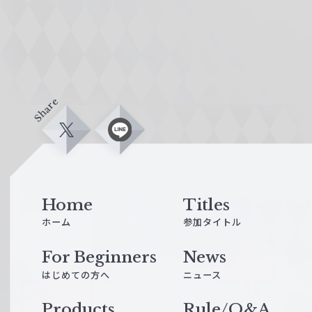
Share
X
L
i
n
e
Home
Titles
ホーム
参加タイトル
For Beginners
News
はじめての方へ
ニュース
Products
Rule/Q&A