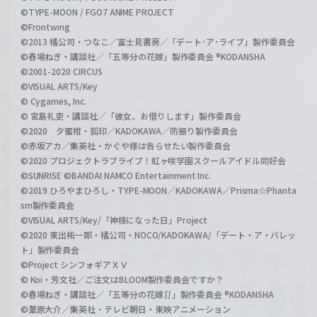
©TYPE-MOON / FGO7 ANIME PROJECT
©Frontwing
©2013 橘公司・つなこ／富士見書房／「デート･ア･ライブ」製作委員会
©春場ねぎ・講談社／「五等分の花嫁」製作委員会 ®KODANSHA
©2001-2020 CIRCUS
©VISUAL ARTS/Key
© Cygames, Inc.
© 宮島礼吏・講談社／「彼女、お借りします」製作委員会
©2020 夕蜜柑・狐印／KADOKAWA／防振り製作委員会
©赤坂アカ／集英社・かぐや様は告らせたい製作委員会
©2020 プロジェクトラブライブ！虹ヶ咲学園スクールアイドル同好会
©SUNRISE ©BANDAI NAMCO Entertainment Inc.
©2019 ひろやまひろし・TYPE-MOON／KADOKAWA／Prisma☆Phanta
sm製作委員会
©VISUAL ARTS/Key/「神様になった日」Project
©2020 東出祐一郎・橘公司・NOCO/KADOKAWA/「デート・ア・バレッ
ト」製作委員会
©Project シンフォギアＸＶ
© Koi・芳文社／ご注文はBLOOM製作委員会ですか？
©春場ねぎ・講談社／「五等分の花嫁∬」製作委員会 ®KODANSHA
©葦原大介／集英社・テレビ朝日・東映アニメーション