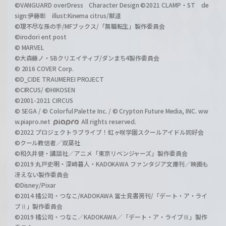
©VANGUARD overDress Character Design ©2021 CLAMP・ST de
sign:伊藤彰 illust:Kinema citrus/獣道
©理不尽な孫の手/MFブックス/「無職転生」製作委員会
©irodori ent post
© MARVEL
©大森藤ノ・SBクリエイティブ/ダンまち4製作委員会
© 2016 COVER Corp.
©D_CIDE TRAUMEREI PROJECT
©CIRCUS/ ©HIKOSEN
©2001-2021 CIRCUS
© SEGA / © Colorful Palette Inc. / © Crypton Future Media, INC. ww
w.piapro.net
All rights reserved.
©2022 プロジェクトラブライブ！虹ヶ咲学園スクールアイドル同好会
©クール教信者／双葉社
©和久井健・講談社／アニメ「東京リベンジャーズ」製作委員会
©2019 丸戸史明・深崎暮人・KADOKAWA ファンタジア文庫刊／映画も
冴えない製作委員会
©Disney/Pixar
©2014 橘公司・つなこ/KADOKAWA 富士見書房刊/「デート・ア・ライ
ブⅡ」製作委員会
©2019 橘公司・つなこ／KADOKAWA／「デート・ア・ライブⅢ」製作