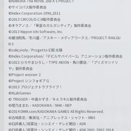
©NANOHA The MOVIE 2nd A's PROJECT
©サイコパス製作委員会
©Index Corporation 1996,2011
©2013 CIRCUS/D.C.III製作委員会
©オケアノス／「翠星のガルガンティア」製作委員会
©2013 Nippon Ichi Software, Inc.
©鎌池和馬／冬川基／アスキー・メディアワークス／PROJECT-RAILGU
N S
©sole;viola／Progetto 幻影太陽
©Index Corporation/「デビルサバイバー2」アニメーション製作委員会
©2013 ひろやまひろし・TYPE-MOON・角川書店／「プリズマ☆イリ
ヤ」製作委員会
©Project wooser 2
©Project シンフォギアＧ
©2013 プロジェクトラブライブ！
©KLabGames
© TRIGGER・中島かずき／キルラキル製作委員会
©橙乃ままれ・KADOKAWA／NHK・NEP
©2014 DMM.com/KADOKAWA GAMES All Rights Reserved.
©古味直志／集英社・アニプレックス・シャフト・MBS
©臼井儀人/双葉社・シンエイ・テレビ朝日・ADK
©臼井儀人/双葉社・シンエイ・テレビ朝日・ADK 2001,2002,2014