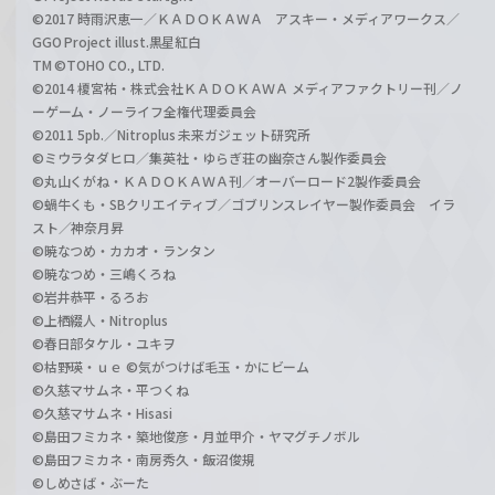
©2017 時雨沢恵一／ＫＡＤＯＫＡＷＡ アスキー・メディアワークス／
GGO Project illust.黒星紅白
TM ©TOHO CO., LTD.
©2014 榎宮祐・株式会社ＫＡＤＯＫＡＷＡ メディアファクトリー刊／ノ
ーゲーム・ノーライフ全権代理委員会
©2011 5pb.／Nitroplus 未来ガジェット研究所
©ミウラタダヒロ／集英社・ゆらぎ荘の幽奈さん製作委員会
©丸山くがね・ＫＡＤＯＫＡＷＡ刊／オーバーロード2製作委員会
©蝸牛くも・SBクリエイティブ／ゴブリンスレイヤー製作委員会 イラ
スト／神奈月昇
©暁なつめ・カカオ・ランタン
©暁なつめ・三嶋くろね
©岩井恭平・るろお
©上栖綴人・Nitroplus
©春日部タケル・ユキヲ
©枯野瑛・ｕｅ ©気がつけば毛玉・かにビーム
©久慈マサムネ・平つくね
©久慈マサムネ・Hisasi
©島田フミカネ・築地俊彦・月並甲介・ヤマグチノボル
©島田フミカネ・南房秀久・飯沼俊規
©しめさば・ぶーた