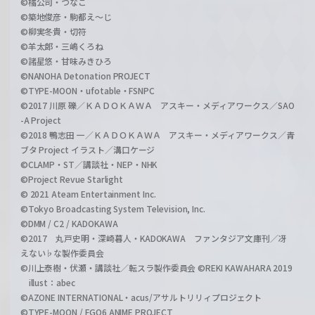
©橘公司・つなこ
©築地俊彦・駒都え～じ
©柳実冬貴・切符
©羊太郎・三嶋くろね
©諸星悠・甘味みきひろ
©NANOHA Detonation PROJECT
©TYPE-MOON・ufotable・FSNPC
©2017 川原 礫／ＫＡＤＯＫＡＷＡ アスキー・メディアワークス／SAO
-A Project
©2018 鴨志田 一／ＫＡＤＯＫＡＷＡ アスキー・メディアワークス／青
ブタ Project イラスト／溝口ケージ
©CLAMP・ST／講談社・NEP・NHK
©Project Revue Starlight
© 2021 Ateam Entertainment Inc.
©Tokyo Broadcasting System Television, Inc.
©DMM / C2 / KADOKAWA
©2017 丸戸史明・深崎暮人・KADOKAWA ファンタジア文庫刊／冴
えない♭な製作委員会
©川上泰樹・伏瀬・講談社／転スラ製作委員会 ©REKI KAWAHARA 2019
illust：abec
©AZONE INTERNATIONAL・acus/アサルトリリィプロジェクト
©TYPE-MOON / FGO6 ANIME PROJECT