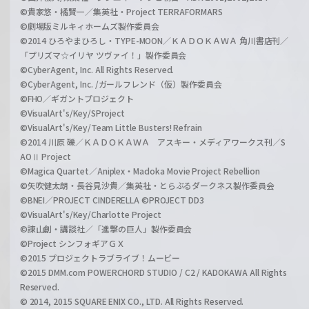
©貴家悠・橘賢一／集英社・Project TERRAFORMARS
©劇場版ミルキィホームズ製作委員会
©2014 ひろやまひろし・TYPE-MOON／ＫＡＤＯＫＡＷＡ 角川書店刊／
「プリズマ☆イリヤ ツヴァイ！」製作委員会
©CyberAgent, Inc. All Rights Reserved.
©CyberAgent, Inc. /ガールフレンド（仮）製作委員会
©FHO／ギガントプロジェクト
©VisualArt's/Key/SProject
©VisualArt's/Key/Team Little Busters! Refrain
©2014 川原 礫／ＫＡＤＯＫＡＷＡ アスキー・メディアワークス刊／S
AOⅡ Project
©Magica Quartet／Aniplex・Madoka Movie Project Rebellion
©矢吹健太朗・長谷見沙貴／集英社・とらぶるダークネス製作委員会
©BNEI／PROJECT CINDERELLA ©PROJECT DD3
©VisualArt's/Key/Charlotte Project
©諫山創・講談社／「進撃の巨人」製作委員会
©Project シンフォギアＧＸ
©2015 プロジェクトラブライブ！ムービー
©2015 DMM.com POWERCHORD STUDIO / C2 / KADOKAWA All Rights
Reserved.
© 2014, 2015 SQUARE ENIX CO., LTD. All Rights Reserved.