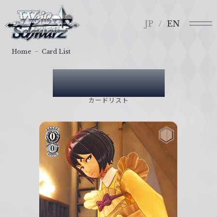
メ
ヴ
ニ
ァ
JP
EN
ュ
イ
ー
ス
Home
Card List
シ
ュ
Card List
ヴ
ァ
カードリスト
ル
ツ
｜
W
e
i
ß
S
c
h