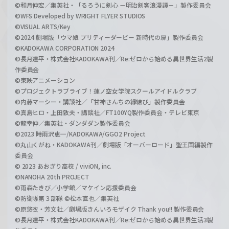
©和月伸宏／集英社・「るろうに剣心 －明治剣客浪漫譚－」製作委員会
©WFS Developed by WRIGHT FLYER STUDIOS
©VISUAL ARTS/Key
©2024 劇場版「ウマ娘 プリティーダービー 新時代の扉」製作委員会
©KADOKAWA CORPORATION 2024
©長月達平・株式会社KADOKAWA刊／Re:ゼロから始める異世界生活2製
作委員会
©東映アニメーション
©プロジェクトラブライブ！蓮ノ空女学院スクールアイドルクラブ
©内藤マーシー・講談社／「甘神さんちの縁結び」製作委員会
©真島ヒロ・上田敦夫・講談社／FT100YQ製作委員会・テレビ東京
©龍幸伸／集英社・ダンダダン製作委員会
©2023 時雨沢恵一/KADOKAWA/GGO2 Project
©丸山くがね・KADOKAWA刊／劇場版「オーバーロード」聖王国編製作
委員会
© 2023 あおぎり高校 / viviON, inc.
©NANOHA 20th PROJECT
©雨森たきび／小学館／マケイン応援委員会
©防衛隊第３部隊 ©松本直也／集英社
©原悠衣・芳文社／劇場版きんいろモザイク Thank you!! 製作委員会
©長月達平・株式会社KADOKAWA刊／Re:ゼロから始める異世界生活3製