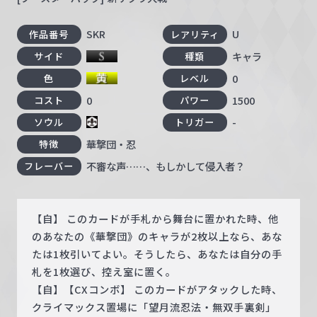
SKR
U
作品番号
レアリティ
キャラ
サイド
種類
0
色
レベル
0
1500
コスト
パワー
-
ソウル
トリガー
華撃団・忍
特徴
不審な声……、もしかして侵入者？
フレーバー
【自】 このカードが手札から舞台に置かれた時、他
のあなたの《華撃団》のキャラが2枚以上なら、あな
たは1枚引いてよい。そうしたら、あなたは自分の手
札を1枚選び、控え室に置く。
【自】【CXコンボ】 このカードがアタックした時、
クライマックス置場に「望月流忍法・無双手裏剣」