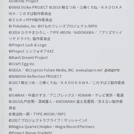
AO MOVIE Project
©ViVid Strike PROJECT ©2016 暁なつめ・三嶋くろね／ＫＡＤＯＫＡ
ＷＡ／このすば製作委員会
©ミルキィFFPN製作委員会
© Pokelabo, Inc. ©けものフレンズプロジェクト/KFPA
©2016 ひろやまひろし・TYPE-MOON／KADOKAWA／「プリズマ☆イ
リヤ ドライ!!」製作委員会
©Project Luck & Logic
©Project シンフォギアAXZ
©BanG Dream! Project
©Craft Egg Inc.
©SEGA／ ©Crypton Future Media, INC. www.piapro.net
©NANOHA Reflection PROJECT
©2017 暁なつめ・三嶋くろね／ＫＡＤＯＫＡＷＡ／このすば２製作委員
会
©GAINAX・中島かずき／アニプレックス・KONAMI・テレビ東京・電通
©2015丸戸史明・深崎暮人・KADOKAWA 富士見書房／冴えない製作委
員会
©東出祐一郎・TYPE-MOON / FAPC
©2017 プロジェクトラブライブ！サンシャイン!!
©Magica Quartet/Aniplex・Magia Record Partners
©Project Revue Starlight