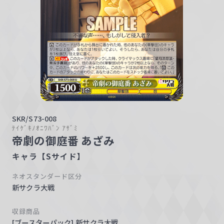
w
a
r
z
SKR/S73-008
ﾃｲｹﾞｷﾉｵﾆﾜﾊﾞﾝ ｱｻﾞﾐ
帝劇の御庭番 あざみ
キャラ【Sサイド】
ネオスタンダード区分
新サクラ大戦
収録商品
[ブースターパック] 新サクラ大戦