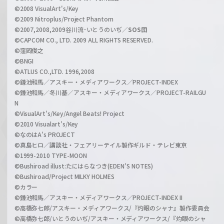
n
©2008 VisualArt's/Key
e
©2009 Nitroplus/Project Phantom
l
©2007,2008,2009谷川流･いとうのいぢ／
SOS団
©CAPCOM CO., LTD. 2009 ALL RIGHTS RESERVED.
©窪岡俊之
©BNGI
©ATLUS CO.,LTD. 1996,2008
©鎌池和馬／アスキー・メディアワークス／PROJECT-INDEX
©鎌池和馬／冬川基／アスキー・メディアワークス／PROJECT-RAILGU
N
©VisualArt's/Key/Angel Beats! Project
©2010 Visualart's/Key
©なのはA's PROJECT
©真島ヒロ／講談社・フェアリーテイル製作ギルド・テレビ東京
©1999-2010 TYPE-MOON
©Bushiroad illust:たにはらなつき(EDEN'S NOTES)
©Bushiroad/Project MILKY HOLMES
©カラー
©鎌池和馬／アスキー・メディアワークス／PROJECT-INDEX II
©高橋弥七郎/アスキー・メディアワークス/『灼眼のシャナ』製作委員会
©高橋弥七郎/いとうのいぢ/アスキー・メディアワークス/『灼眼のシャ