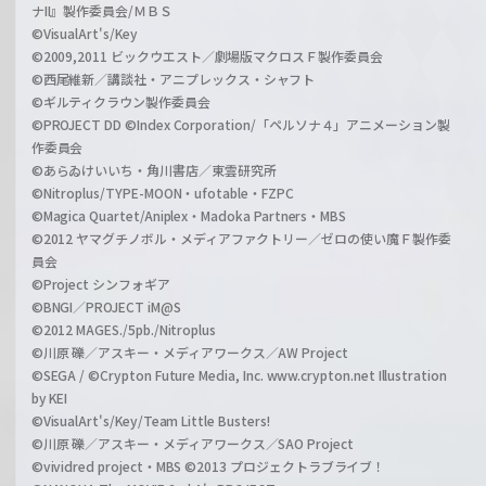
ナII』製作委員会/ＭＢＳ
©VisualArt's/Key
©2009,2011 ビックウエスト／劇場版マクロスＦ製作委員会
©西尾維新／講談社・アニプレックス・シャフト
©ギルティクラウン製作委員会
©PROJECT DD ©Index Corporation/「ペルソナ４」アニメーション製
作委員会
©あらゐけいいち・角川書店／東雲研究所
©Nitroplus/TYPE-MOON・ufotable・FZPC
©Magica Quartet/Aniplex・Madoka Partners・MBS
©2012 ヤマグチノボル・メディアファクトリー／ゼロの使い魔Ｆ製作委
員会
©Project シンフォギア
©BNGI／PROJECT iM@S
©2012 MAGES./5pb./Nitroplus
©川原 礫／アスキー・メディアワークス／AW Project
©SEGA / ©Crypton Future Media, Inc. www.crypton.net Illustration
by KEI
©VisualArt's/Key/Team Little Busters!
©川原 礫／アスキー・メディアワークス／SAO Project
©vividred project・MBS ©2013 プロジェクトラブライブ！