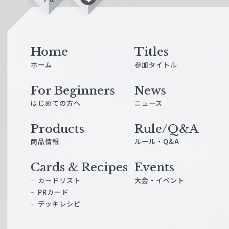
X
L
i
n
e
Home
Titles
ホーム
参加タイトル
For Beginners
News
はじめての方へ
ニュース
Products
Rule/Q&A
商品情報
ルール・Q&A
Cards & Recipes
Events
カードリスト
大会・イベント
PRカード
デッキレシピ