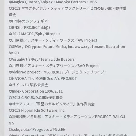
©Magica Quartet/Aniplex・Madoka Partners・MBS
©2012 ヤマグチノボル・メディアファクトリー／ゼロの使い魔Ｆ製作委
員会
©Project シンフォギア
©BNGI／PROJECT iM@S
©2012 MAGES./5pb./Nitroplus
©川原 礫／アスキー・メディアワークス／AW Project
©SEGA / ©Crypton Future Media, Inc. www.crypton.net Illustration
by KEI
©VisualArt's/Key/Team Little Busters!
©川原 礫／アスキー・メディアワークス／SAO Project
©vividred project・MBS ©2013 プロジェクトラブライブ！
©NANOHA The MOVIE 2nd A's PROJECT
©サイコパス製作委員会
©Index Corporation 1996,2011
©2013 CIRCUS/D.C.III製作委員会
©オケアノス／「翠星のガルガンティア」製作委員会
©2013 Nippon Ichi Software, Inc.
©鎌池和馬／冬川基／アスキー・メディアワークス／PROJECT-RAILGU
N S
©sole;viola／Progetto 幻影太陽
©Index Corporation/「デビルサバイバー2」アニメーション製作委員会