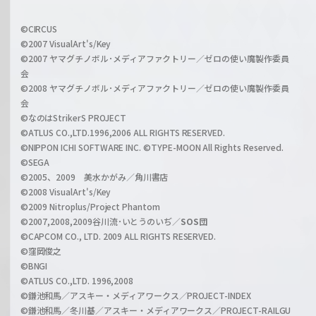
f
w
i
a
©CIRCUS
c
©2007 VisualArt's/Key
r
i
©2007 ヤマグチノボル･メディアファクトリー／ゼロの使い魔製作委員
z
会
a
©2008 ヤマグチノボル･メディアファクトリー／ゼロの使い魔製作委員
l
会
C
©なのはStrikerS PROJECT
h
©ATLUS CO.,LTD.1996,2006 ALL RIGHTS RESERVED.
a
©NIPPON ICHI SOFTWARE INC. ©TYPE-MOON All Rights Reserved.
n
©SEGA
©2005、2009 美水かがみ／角川書店
n
©2008 VisualArt's/Key
e
©2009 Nitroplus/Project Phantom
l
©2007,2008,2009谷川流･いとうのいぢ／
SOS団
©CAPCOM CO., LTD. 2009 ALL RIGHTS RESERVED.
©窪岡俊之
©BNGI
©ATLUS CO.,LTD. 1996,2008
©鎌池和馬／アスキー・メディアワークス／PROJECT-INDEX
©鎌池和馬／冬川基／アスキー・メディアワークス／PROJECT-RAILGU