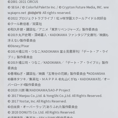
©2001-2021 CIRCUS
© SEGA / © Colorful Palette Inc. / © Crypton Future Media, INC. ww
w.piapro.net
All rights reserved.
©2022 プロジェクトラブライブ！虹ヶ咲学園スクールアイドル同好会
©クール教信者／双葉社
©和久井健・講談社／アニメ「東京リベンジャーズ」製作委員会
©2019 丸戸史明・深崎暮人・KADOKAWA ファンタジア文庫刊／映画も
冴えない製作委員会
©Disney/Pixar
©2014 橘公司・つなこ/KADOKAWA 富士見書房刊/「デート・ア・ライ
ブⅡ」製作委員会
©2019 橘公司・つなこ／KADOKAWA／「デート・ア・ライブⅢ」製作
委員会
©春場ねぎ・講談社／映画「五等分の花嫁」製作委員会 ®KODANSHA
©藤本タツキ／集英社・ＭＡＰＰＡ ©丸山くがね・KADOKAWA刊／オー
バーロード4製作委員会
©2020 川原 礫/KADOKAWA/SAO-P Project
© 2017 Manjuu Co.,Ltd. & YongShi Co.,Ltd. All Rights Reserved.
© 2017 Yostar, Inc. All Rights Reserved.
©白米良・オーバーラップ/ありふれた製作委員会
© 2020 DONUTS Co. Ltd. All Rights Reserved.
©遠藤達哉／集英社・SPY×FAMILY製作委員会