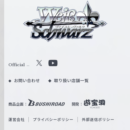
ヴ
ァ
イ
ス
シ
ュ
ヴ
ァ
ル
Official
X
Y
ツ
o
｜
お問い合わせ
取り扱い店舗一覧
u
W
T
e
u
i
b
商品企画：
開発：
ß
e
S
O
運営会社
プライバシーポリシー
外部送信ポリシー
c
f
h