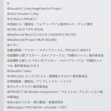
N
©VisualArt's/Key/Angel Beats! Project
©2010 Visualart's/Key
©なのはA's PROJECT
©真島ヒロ／講談社・フェアリーテイル製作ギルド・テレビ東京
©1999-2010 TYPE-MOON
©Bushiroad illust:たにはらなつき(EDEN'S NOTES)
©Bushiroad/Project MILKY HOLMES
©カラー
©鎌池和馬／アスキー・メディアワークス／PROJECT-INDEX II
©高橋弥七郎/アスキー・メディアワークス/『灼眼のシャナ』製作委員会
©高橋弥七郎/いとうのいぢ/アスキー・メディアワークス/『灼眼のシャ
ナII』製作委員会/ＭＢＳ
©VisualArt's/Key
©2009,2011 ビックウエスト／劇場版マクロスＦ製作委員会
©西尾維新／講談社・アニプレックス・シャフト
©ギルティクラウン製作委員会
©PROJECT DD ©Index Corporation/「ペルソナ４」アニメーション製
作委員会
©あらゐけいいち・角川書店／東雲研究所
©Nitroplus/TYPE-MOON・ufotable・FZPC