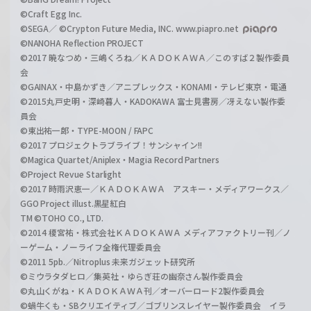
©Craft Egg Inc.
©SEGA／ ©Crypton Future Media, INC. www.piapro.net
©NANOHA Reflection PROJECT
©2017 暁なつめ・三嶋くろね／ＫＡＤＯＫＡＷＡ／このすば２製作委員
会
©GAINAX・中島かずき／アニプレックス・KONAMI・テレビ東京・電通
©2015丸戸史明・深崎暮人・KADOKAWA 富士見書房／冴えない製作委
員会
©東出祐一郎・TYPE-MOON / FAPC
©2017 プロジェクトラブライブ！サンシャイン!!
©Magica Quartet/Aniplex・Magia Record Partners
©Project Revue Starlight
©2017 時雨沢恵一／ＫＡＤＯＫＡＷＡ アスキー・メディアワークス／
GGO Project illust.黒星紅白
TM ©TOHO CO., LTD.
©2014 榎宮祐・株式会社ＫＡＤＯＫＡＷＡ メディアファクトリー刊／ノ
ーゲーム・ノーライフ全権代理委員会
©2011 5pb.／Nitroplus 未来ガジェット研究所
©ミウラタダヒロ／集英社・ゆらぎ荘の幽奈さん製作委員会
©丸山くがね・ＫＡＤＯＫＡＷＡ刊／オーバーロード2製作委員会
©蝸牛くも・SBクリエイティブ／ゴブリンスレイヤー製作委員会 イラ