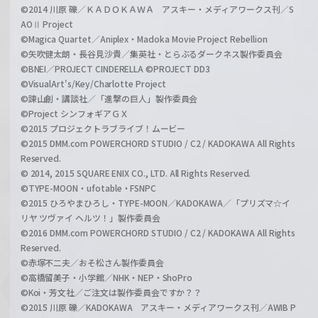
©2014 川原 礫／ＫＡＤＯＫＡＷＡ アスキー・メディアワークス刊／S
AOⅡ Project
©Magica Quartet／Aniplex・Madoka Movie Project Rebellion
©矢吹健太朗・長谷見沙貴／集英社・とらぶるダークネス製作委員会
©BNEI／PROJECT CINDERELLA ©PROJECT DD3
©VisualArt's/Key/Charlotte Project
©諫山創・講談社／「進撃の巨人」製作委員会
©Project シンフォギアＧＸ
©2015 プロジェクトラブライブ！ムービー
©2015 DMM.com POWERCHORD STUDIO / C2 / KADOKAWA All Rights
Reserved.
© 2014, 2015 SQUARE ENIX CO., LTD. All Rights Reserved.
©TYPE-MOON・ufotable・FSNPC
©2015 ひろやまひろし・TYPE-MOON／KADOKAWA／「プリズマ☆イ
リヤ ツヴァイ ヘルツ！」製作委員会
©2016 DMM.com POWERCHORD STUDIO / C2 / KADOKAWA All Rights
Reserved.
©赤塚不二夫／おそ松さん製作委員会
©高橋留美子・小学館／NHK・NEP・ShoPro
©Koi・芳文社／ご注文は製作委員会ですか？？
©2015 川原 礫／KADOKAWA アスキー・メディアワークス刊／AWIB P