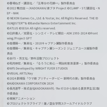
©春場ねぎ・講談社／「五等分の花嫁∽」製作委員会
©2022 鴨志田 一/KADOKAWA/青ブタ Project ©CLAMP・ST/講談社・N
EP・NHK
© NEXON Games Co., Ltd. & Yostar, Inc. All Rights Reserved. THE ID
OLM@STER™& ©Bandai Namco Entertainment Inc.
©ATLUS ©SEGA All rights reserved.
©臼井儀人／双葉社・シンエイ・テレビ朝日・ADK 1993-2024 ©Front
wing/Project GPT
©高橋陽一／集英社・2018キャプテン翼製作委員会
©高橋陽一／集英社・キャプテン翼シーズン２ ジュニアユース編製作委
員会
©あfろ・芳文社／野外活動プロジェクト
©和月伸宏／集英社・「るろうに剣心 －明治剣客浪漫譚－」製作委員会
©WFS Developed by WRIGHT FLYER STUDIOS
©VISUAL ARTS/Key
©2024 劇場版「ウマ娘 プリティーダービー 新時代の扉」製作委員会
©KADOKAWA CORPORATION 2024
©長月達平・株式会社KADOKAWA刊／Re:ゼロから始める異世界生活2製
作委員会
©東映アニメーション
©プロジェクトラブライブ！蓮ノ空女学院スクールアイドルクラブ