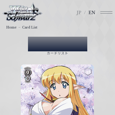
メ
ヴ
ニ
ァ
JP
EN
ュ
イ
ー
ス
Home
Card List
シ
ュ
Card List
ヴ
ァ
カードリスト
ル
ツ
｜
W
e
i
ß
S
c
h