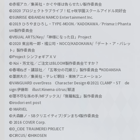
©赤坂アカ／集英社・かぐや様は告らせたい製作委員会
©2020 プロジェクトラブライブ！虹ヶ咲学園スクールアイドル同好会
©SUNRISE ©BANDAI NAMCO Entertainment Inc.
©2019 ひろやまひろし・TYPE-MOON／KADOKAWA／Prisma☆Phanta
sm製作委員会
©VISUAL ARTS/Key/「神様になった日」Project
©2020 東出祐一郎・橘公司・NOCO/KADOKAWA/「デート・ア・バレッ
ト」製作委員会
©Project シンフォギアＸＶ
© Koi・芳文社／ご注文はBLOOM製作委員会ですか？
©春場ねぎ・講談社／「五等分の花嫁∬」製作委員会 ®KODANSHA
©葦原大介／集英社・テレビ朝日・東映アニメーション
©VANGUARD overDress Character Design ©2021 CLAMP・ST de
sign:伊藤彰 illust:Kinema citrus/獣道
©理不尽な孫の手/MFブックス/「無職転生」製作委員会
©irodori ent post
© MARVEL
©大森藤ノ・SBクリエイティブ/ダンまち4製作委員会
© 2016 COVER Corp.
©D_CIDE TRAUMEREI PROJECT
©CIRCUS/ ©HIKOSEN