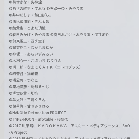
©葵せきな・狗神煌
©あざの耕平・すみ兵 ©石踏一榮・みやま零
©井中だちま・飯田ぽち。
©恵比須清司・ぎん太郎
©鏡貴也・とよた瑣織
©春日みかげ・みやま零 ©春日みかげ・みやま零・深井涼介
©賀東招二・四季童子
©賀東招二・なかじまゆか
©神坂一・あらいずみるい
©木村心一・こぶいち むりりん
©榊一郎・なまにくＡＴＫ（ニトロプラス）
©細音啓・猫鍋蒼
©橘公司・つなこ
©築地俊彦・駒都え～じ
©柳実冬貴・切符
©羊太郎・三嶋くろね
©諸星悠・甘味みきひろ
©NANOHA Detonation PROJECT
©TYPE-MOON・ufotable・FSNPC
©2017 川原 礫／ＫＡＤＯＫＡＷＡ アスキー・メディアワークス／SAO
-A Project
©2018 鴨志田 一／ＫＡＤＯＫＡＷＡ アスキー・メディアワークス／青