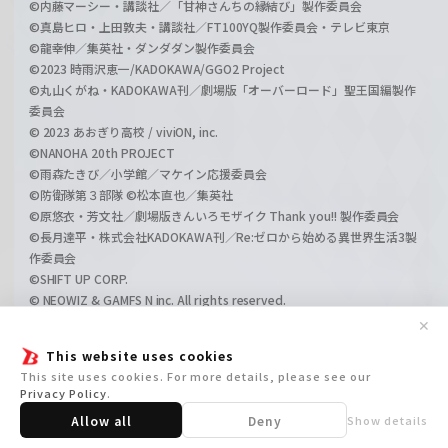
©内藤マーシー・講談社／「甘神さんちの縁結び」製作委員会
©真島ヒロ・上田敦夫・講談社／FT100YQ製作委員会・テレビ東京
©龍幸伸／集英社・ダンダダン製作委員会
©2023 時雨沢恵一/KADOKAWA/GGO2 Project
©丸山くがね・KADOKAWA刊／劇場版「オーバーロード」聖王国編製作
委員会
© 2023 あおぎり高校 / viviON, inc.
©NANOHA 20th PROJECT
©雨森たきび／小学館／マケイン応援委員会
©防衛隊第３部隊 ©松本直也／集英社
©原悠衣・芳文社／劇場版きんいろモザイク Thank you!! 製作委員会
©長月達平・株式会社KADOKAWA刊／Re:ゼロから始める異世界生活3製
作委員会
©SHIFT UP CORP.
© NEOWIZ & GAMFS N inc. All rights reserved.
©ATLUS. ©SEGA.
✕
©GIRLS und PANZER Projekt
This website uses cookies
©GIRLS und PANZER Film Projekt
This site uses cookies. For more details, please see our
©GIRLS und PANZER Finale Projekt
Privacy Policy
.
Allow all
Deny
Show details