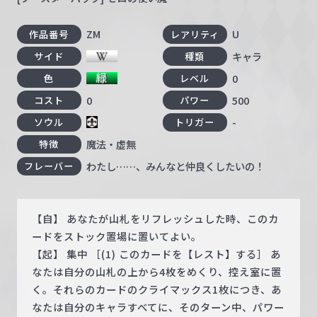
ZM
U
作品番号
レアリティ
キャラ
サイド
種類
0
色
レベル
0
500
コスト
パワー
-
ソウル
トリガー
魔法・虚無
特徴
わたし……、みんなと仲良くしたいの！
フレーバー
【自】 あなたが山札をリフレッシュした時、このカ
ードをストック置場に置いてよい。
【起】 集中 ［(1) このカードを【レスト】する］ あ
なたは自分の山札の上から4枚をめくり、控え室に置
く。それらのカードのクライマックス1枚につき、あ
なたは自分のキャラすべてに、そのターン中、パワー