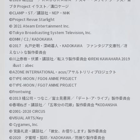
ブタ Project イラスト／溝口ケージ
©CLAMP・ST／講談社・NEP・NHK
©Project Revue Starlight
© 2021 Ateam Entertainment Inc.
©Tokyo Broadcasting System Television, Inc.
©DMM / C2 / KADOKAWA
©2017 丸戸史明・深崎暮人・KADOKAWA ファンタジア文庫刊／冴
えない♭な製作委員会
©川上泰樹・伏瀬・講談社／転スラ製作委員会 ©REKI KAWAHARA 2019
illust：abec
©AZONE INTERNATIONAL・acus/アサルトリリィプロジェクト
©TYPE-MOON / FGO6 ANIME PROJECT
©TYPE-MOON / FGO7 ANIME PROJECT
©Frontwing
©2013 橘公司・つなこ／富士見書房／「デート･ア･ライブ」製作委員会
©春場ねぎ・講談社／「五等分の花嫁」製作委員会 ®KODANSHA
©2001-2020 CIRCUS
©VISUAL ARTS/Key
© Cygames, Inc.
© 宮島礼吏・講談社／「彼女、お借りします」製作委員会
©2020 夕蜜柑・狐印／KADOKAWA／防振り製作委員会