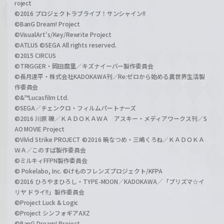
roject
©2016 プロジェクトラブライブ！サンシャイン!!
©BanG Dream! Project
©VisualArt's/Key/Rewrite Project
©ATLUS ©SEGA All rights reserved.
©2015 CIRCUS
©TRIGGER・岡田麿里／キズナイーバー製作委員会
©長月達平・株式会社KADOKAWA刊／Re:ゼロから始める異世界生活製
作委員会
©&™Lucasfilm Ltd.
©SEGA／チェンクロ・フィルムパートナーズ
©2016 川原 礫／ＫＡＤＯＫＡＷＡ アスキー・メディアワークス刊／S
AO MOVIE Project
©ViVid Strike PROJECT ©2016 暁なつめ・三嶋くろね／ＫＡＤＯＫＡ
ＷＡ／このすば製作委員会
©ミルキィFFPN製作委員会
© Pokelabo, Inc. ©けものフレンズプロジェクト/KFPA
©2016 ひろやまひろし・TYPE-MOON／KADOKAWA／「プリズマ☆イ
リヤ ドライ!!」製作委員会
©Project Luck & Logic
©Project シンフォギアAXZ
©BanG Dream! Project