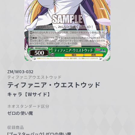
w
a
r
z
ZM/W03-032
ティファニアウエストウッド
ティファニア・ウエストウッド
キャラ【Wサイド】
ネオスタンダード区分
ゼロの使い魔
収録商品
[ブースターパック] ゼロの使い魔