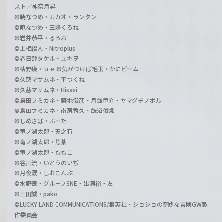
スト／神奈月昇
©暁なつめ・カカオ・ランタン
©暁なつめ・三嶋くろね
©岩井恭平・るろお
©上栖綴人・Nitroplus
©春日部タケル・ユキヲ
©枯野瑛・ｕｅ ©気がつけば毛玉・かにビーム
©久慈マサムネ・平つくね
©久慈マサムネ・Hisasi
©島田フミカネ・築地俊彦・月並甲介・ヤマグチノボル
©島田フミカネ・南房秀久・飯沼俊規
©しめさば・ぶーた
©竜ノ湖太郎・天之有
©竜ノ湖太郎・焦茶
©竜ノ湖太郎・ももこ
©谷川流・いとうのいぢ
©月夜涙・しおこんぶ
©水野良・グループSNE・出渕裕・左
©三田誠・pako
©LUCKY LAND COMMUNICATIONS/集英社・ジョジョの奇妙な冒険GW製
作委員会