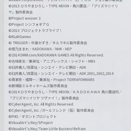
©2013 ひろやまひろし・TYPE-MOON・角川書店／「プリズマ☆イリ
ヤ」製作委員会
©Project wooser 2
©Project シンフォギアＧ
©2013 プロジェクトラブライブ！
©KLabGames
© TRIGGER・中島かずき／キルラキル製作委員会
©橙乃ままれ・KADOKAWA／NHK・NEP
©2014 DMM.com/KADOKAWA GAMES All Rights Reserved.
©古味直志／集英社・アニプレックス・シャフト・MBS
©臼井儀人/双葉社・シンエイ・テレビ朝日・ADK
©臼井儀人/双葉社・シンエイ・テレビ朝日・ADK 2001,2002,2014
©貴家悠・橘賢一／集英社・Project TERRAFORMARS
©劇場版ミルキィホームズ製作委員会
©2014 ひろやまひろし・TYPE-MOON／ＫＡＤＯＫＡＷＡ 角川書店刊／
「プリズマ☆イリヤ ツヴァイ！」製作委員会
©CyberAgent, Inc. All Rights Reserved.
©CyberAgent, Inc. /ガールフレンド（仮）製作委員会
©FHO／ギガントプロジェクト
©VisualArt's/Key/SProject
©VisualArt's/Key/Team Little Busters! Refrain