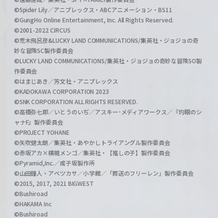
©Spider Lily／アニプレックス・ABCアニメーション・BS11
©GungHo Online Entertainment, Inc. All Rights Reserved.
©2001-2022 CIRCUS
©荒木飛呂彦&LUCKY LAND COMMUNICATIONS/集英社・ジョジョの奇
妙な冒険SC製作委員会
©LUCKY LAND COMMUNICATIONS/集英社・ジョジョの奇妙な冒険SO製
作委員会
©はまじあき／芳文社・アニプレックス
©KADOKAWA CORPORATION 2023
©SNK CORPORATION ALL RIGHTS RESERVED.
©高橋弥七郎／いとうのいぢ／アスキー･メディアワークス／『灼眼のシ
ャナF』製作委員会
©PROJECT YOHANE
©矢吹健太朗／集英社・あやかしトライアングル製作委員会
©赤坂アカ×横槍メンゴ／集英社・【推しの子】製作委員会
©Pyramid,Inc.／成子坂製作所
©山田鐘人・アベツカサ／小学館／「葬送のフリーレン」製作委員会
©2015, 2017, 2021 BIGWEST
©Bushiroad
©HAKAMA Inc
©Bushiroad