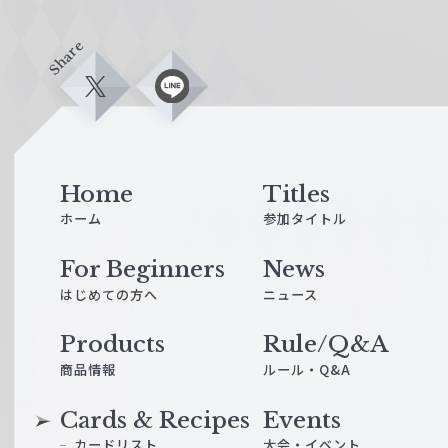
Share
X
L
i
n
e
Home
Titles
ホーム
参加タイトル
For Beginners
News
はじめての方へ
ニュース
Products
Rule/Q&A
商品情報
ルール・Q&A
Cards & Recipes
Events
カードリスト
大会・イベント