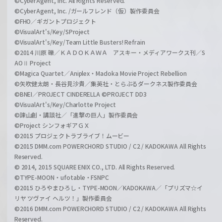
©CyberAgent, Inc. All Rights Reserved.
©CyberAgent, Inc. /ガールフレンド（仮）製作委員会
©FHO／ギガントプロジェクト
©VisualArt's/Key/SProject
©VisualArt's/Key/Team Little Busters! Refrain
©2014 川原 礫／ＫＡＤＯＫＡＷＡ アスキー・メディアワークス刊／S
AOⅡ Project
©Magica Quartet／Aniplex・Madoka Movie Project Rebellion
©矢吹健太朗・長谷見沙貴／集英社・とらぶるダークネス製作委員会
©BNEI／PROJECT CINDERELLA ©PROJECT DD3
©VisualArt's/Key/Charlotte Project
©諫山創・講談社／「進撃の巨人」製作委員会
©Project シンフォギアＧＸ
©2015 プロジェクトラブライブ！ムービー
©2015 DMM.com POWERCHORD STUDIO / C2 / KADOKAWA All Rights
Reserved.
© 2014, 2015 SQUARE ENIX CO., LTD. All Rights Reserved.
©TYPE-MOON・ufotable・FSNPC
©2015 ひろやまひろし・TYPE-MOON／KADOKAWA／「プリズマ☆イ
リヤ ツヴァイ ヘルツ！」製作委員会
©2016 DMM.com POWERCHORD STUDIO / C2 / KADOKAWA All Rights
Reserved.