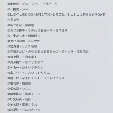
©水野良・グループSNE・出渕裕・左
©三田誠・pako
©LUCKY LAND COMMUNICATIONS/集英社・ジョジョの奇妙な冒険GW製
作委員会
©葵せきな・狗神煌
©あざの耕平・すみ兵 ©石踏一榮・みやま零
©井中だちま・飯田ぽち。
©恵比須清司・ぎん太郎
©鏡貴也・とよた瑣織
©春日みかげ・みやま零 ©春日みかげ・みやま零・深井涼介
©賀東招二・四季童子
©賀東招二・なかじまゆか
©神坂一・あらいずみるい
©木村心一・こぶいち むりりん
©榊一郎・なまにくＡＴＫ（ニトロプラス）
©細音啓・猫鍋蒼
©橘公司・つなこ
©築地俊彦・駒都え～じ
©柳実冬貴・切符
©羊太郎・三嶋くろね
©諸星悠・甘味みきひろ