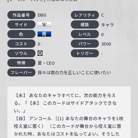
DBG
C
作品番号
レアリティ
キャラ
サイド
種類
0
色
レベル
0
3500
コスト
パワー
-
ソウル
トリガー
夏・CEO
特徴
我々は君の力を正しいことに使いたい
フレーバー
【永】 あなたのキャラすべてに、次の能力を与え
る。『【永】 このカードはサイドアタックできな
い。』
【自】 アンコール ［(1) あなたの舞台のキャラを1枚
控え室に置く］ （このカードが舞台から控え室に置
かれた時、あなたはコストを払ってよい。そうした