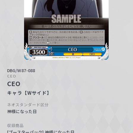
w
a
r
z
DBG/W87-088
CEO
CEO
キャラ【Wサイド】
ネオスタンダード区分
神様になった日
収録商品
[ブースターパック] 神様になった日