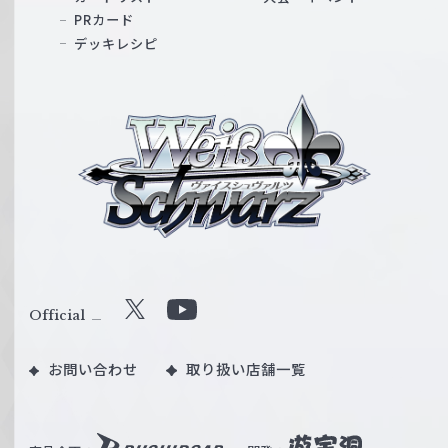
PRカード
デッキレシピ
ヴ
ァ
イ
ス
シ
ュ
ヴ
ァ
ル
Official
X
Y
ツ
o
｜
お問い合わせ
取り扱い店舗一覧
u
W
T
e
u
i
b