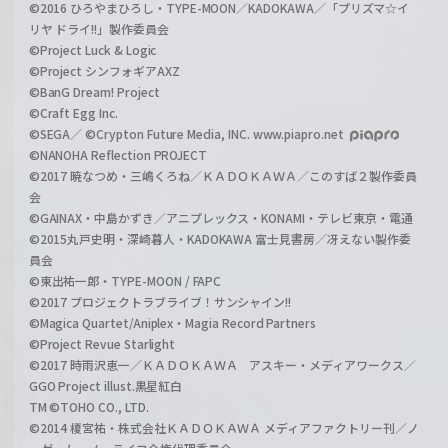
©2016 ひろやまひろし・TYPE-MOON／KADOKAWA／「プリズマ☆イ
リヤ ドライ!!」製作委員会
©Project Luck & Logic
©Project シンフォギアAXZ
©BanG Dream! Project
©Craft Egg Inc.
©SEGA／ ©Crypton Future Media, INC. www.piapro.net
©NANOHA Reflection PROJECT
©2017 暁なつめ・三嶋くろね／ＫＡＤＯＫＡＷＡ／このすば２製作委員
会
©GAINAX・中島かずき／アニプレックス・KONAMI・テレビ東京・電通
©2015丸戸史明・深崎暮人・KADOKAWA 富士見書房／冴えない製作委
員会
©東出祐一郎・TYPE-MOON / FAPC
©2017 プロジェクトラブライブ！サンシャイン!!
©Magica Quartet/Aniplex・Magia Record Partners
©Project Revue Starlight
©2017 時雨沢恵一／ＫＡＤＯＫＡＷＡ アスキー・メディアワークス／
GGO Project illust.黒星紅白
TM ©TOHO CO., LTD.
©2014 榎宮祐・株式会社ＫＡＤＯＫＡＷＡ メディアファクトリー刊／ノ