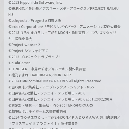
©2013 Nippon Ichi Software, Inc.
©鎌池和馬／冬川基／アスキー・メディアワークス／PROJECT-RAILGU
N S
©sole;viola／Progetto 幻影太陽
©Index Corporation/「デビルサバイバー2」アニメーション製作委員会
©2013 ひろやまひろし・TYPE-MOON・角川書店／「プリズマ☆イリ
ヤ」製作委員会
©Project wooser 2
©Project シンフォギアＧ
©2013 プロジェクトラブライブ！
©KLabGames
© TRIGGER・中島かずき／キルラキル製作委員会
©橙乃ままれ・KADOKAWA／NHK・NEP
©2014 DMM.com/KADOKAWA GAMES All Rights Reserved.
©古味直志／集英社・アニプレックス・シャフト・MBS
©臼井儀人/双葉社・シンエイ・テレビ朝日・ADK
©臼井儀人/双葉社・シンエイ・テレビ朝日・ADK 2001,2002,2014
©貴家悠・橘賢一／集英社・Project TERRAFORMARS
©劇場版ミルキィホームズ製作委員会
©2014 ひろやまひろし・TYPE-MOON／ＫＡＤＯＫＡＷＡ 角川書店刊／
「プリズマ☆イリヤ ツヴァイ！」製作委員会