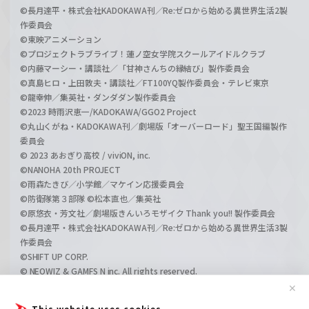
©長月達平・株式会社KADOKAWA刊／Re:ゼロから始める異世界生活2製
作委員会
©東映アニメーション
©プロジェクトラブライブ！蓮ノ空女学院スクールアイドルクラブ
©内藤マーシー・講談社／「甘神さんちの縁結び」製作委員会
©真島ヒロ・上田敦夫・講談社／FT100YQ製作委員会・テレビ東京
©龍幸伸／集英社・ダンダダン製作委員会
©2023 時雨沢恵一/KADOKAWA/GGO2 Project
©丸山くがね・KADOKAWA刊／劇場版「オーバーロード」聖王国編製作
委員会
© 2023 あおぎり高校 / viviON, inc.
©NANOHA 20th PROJECT
©雨森たきび／小学館／マケイン応援委員会
©防衛隊第３部隊 ©松本直也／集英社
©原悠衣・芳文社／劇場版きんいろモザイク Thank you!! 製作委員会
©長月達平・株式会社KADOKAWA刊／Re:ゼロから始める異世界生活3製
作委員会
©SHIFT UP CORP.
© NEOWIZ & GAMFS N inc. All rights reserved.
©ATLUS. ©SEGA.
✕
©GIRLS und PANZER Projekt
This website uses cookies