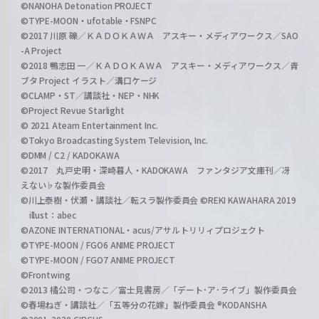
©NANOHA Detonation PROJECT
©TYPE-MOON・ufotable・FSNPC
©2017 川原 礫／ＫＡＤＯＫＡＷＡ アスキー・メディアワークス／SAO
-A Project
©2018 鴨志田 一／ＫＡＤＯＫＡＷＡ アスキー・メディアワークス／青
ブタ Project イラスト／溝口ケージ
©CLAMP・ST／講談社・NEP・NHK
©Project Revue Starlight
© 2021 Ateam Entertainment Inc.
©Tokyo Broadcasting System Television, Inc.
©DMM / C2 / KADOKAWA
©2017 丸戸史明・深崎暮人・KADOKAWA ファンタジア文庫刊／冴
えない♭な製作委員会
©川上泰樹・伏瀬・講談社／転スラ製作委員会 ©REKI KAWAHARA 2019
illust：abec
©AZONE INTERNATIONAL・acus/アサルトリリィプロジェクト
©TYPE-MOON / FGO6 ANIME PROJECT
©TYPE-MOON / FGO7 ANIME PROJECT
©Frontwing
©2013 橘公司・つなこ／富士見書房／「デート･ア･ライブ」製作委員会
©春場ねぎ・講談社／「五等分の花嫁」製作委員会 ®KODANSHA