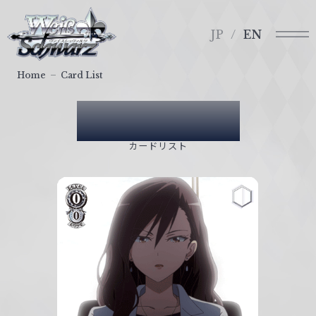
メ
ヴ
ニ
ァ
JP
EN
ュ
イ
ー
ス
Home
Card List
シ
ュ
Card List
ヴ
ァ
カードリスト
ル
ツ
｜
W
e
i
ß
S
c
h