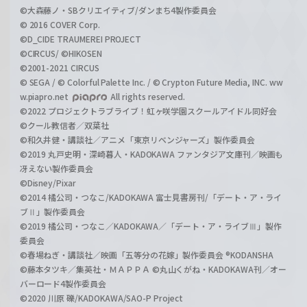
©大森藤ノ・SBクリエイティブ/ダンまち4製作委員会
© 2016 COVER Corp.
©D_CIDE TRAUMEREI PROJECT
©CIRCUS/ ©HIKOSEN
©2001-2021 CIRCUS
© SEGA / © Colorful Palette Inc. / © Crypton Future Media, INC. ww
w.piapro.net
All rights reserved.
©2022 プロジェクトラブライブ！虹ヶ咲学園スクールアイドル同好会
©クール教信者／双葉社
©和久井健・講談社／アニメ「東京リベンジャーズ」製作委員会
©2019 丸戸史明・深崎暮人・KADOKAWA ファンタジア文庫刊／映画も
冴えない製作委員会
©Disney/Pixar
©2014 橘公司・つなこ/KADOKAWA 富士見書房刊/「デート・ア・ライ
ブⅡ」製作委員会
©2019 橘公司・つなこ／KADOKAWA／「デート・ア・ライブⅢ」製作
委員会
©春場ねぎ・講談社／映画「五等分の花嫁」製作委員会 ®KODANSHA
©藤本タツキ／集英社・ＭＡＰＰＡ ©丸山くがね・KADOKAWA刊／オー
バーロード4製作委員会
©2020 川原 礫/KADOKAWA/SAO-P Project