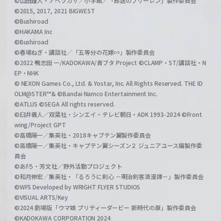
©山田鐘人・アベツカサ／小学館／「葬送のフリーレン」製作委員会
©2015, 2017, 2021 BIGWEST
©Bushiroad
©HAKAMA Inc
©Bushiroad
©春場ねぎ・講談社／「五等分の花嫁∽」製作委員会
©2022 鴨志田 一/KADOKAWA/青ブタ Project ©CLAMP・ST/講談社・N
EP・NHK
© NEXON Games Co., Ltd. & Yostar, Inc. All Rights Reserved. THE ID
OLM@STER™& ©Bandai Namco Entertainment Inc.
©ATLUS ©SEGA All rights reserved.
©臼井儀人／双葉社・シンエイ・テレビ朝日・ADK 1993-2024 ©Front
wing/Project GPT
©高橋陽一／集英社・2018キャプテン翼製作委員会
©高橋陽一／集英社・キャプテン翼シーズン２ ジュニアユース編製作委
員会
©あfろ・芳文社／野外活動プロジェクト
©和月伸宏／集英社・「るろうに剣心 －明治剣客浪漫譚－」製作委員会
©WFS Developed by WRIGHT FLYER STUDIOS
©VISUAL ARTS/Key
©2024 劇場版「ウマ娘 プリティーダービー 新時代の扉」製作委員会
©KADOKAWA CORPORATION 2024