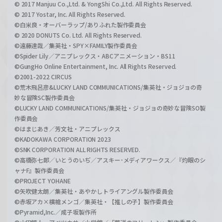
© 2017 Manjuu Co.,Ltd. & YongShi Co.,Ltd. All Rights Reserved.
© 2017 Yostar, Inc. All Rights Reserved.
©白米良・オーバーラップ/ありふれた製作委員会
© 2020 DONUTS Co. Ltd. All Rights Reserved.
©遠藤達哉／集英社・SPY×FAMILY製作委員会
©Spider Lily／アニプレックス・ABCアニメーション・BS11
©GungHo Online Entertainment, Inc. All Rights Reserved.
©2001-2022 CIRCUS
©荒木飛呂彦&LUCKY LAND COMMUNICATIONS/集英社・ジョジョの奇
妙な冒険SC製作委員会
©LUCKY LAND COMMUNICATIONS/集英社・ジョジョの奇妙な冒険SO製
作委員会
©はまじあき／芳文社・アニプレックス
©KADOKAWA CORPORATION 2023
©SNK CORPORATION ALL RIGHTS RESERVED.
©高橋弥七郎／いとうのいぢ／アスキー･メディアワークス／『灼眼のシ
ャナF』製作委員会
©PROJECT YOHANE
©矢吹健太朗／集英社・あやかしトライアングル製作委員会
©赤坂アカ×横槍メンゴ／集英社・【推しの子】製作委員会
©Pyramid,Inc.／成子坂製作所