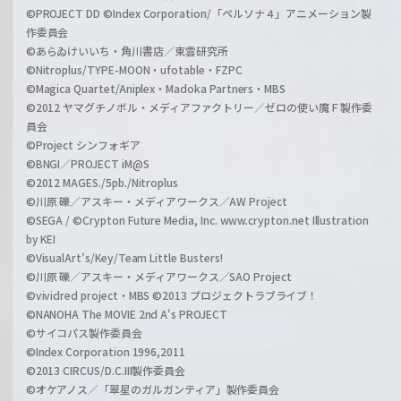
©PROJECT DD ©Index Corporation/「ペルソナ４」アニメーション製
作委員会
©あらゐけいいち・角川書店／東雲研究所
©Nitroplus/TYPE-MOON・ufotable・FZPC
©Magica Quartet/Aniplex・Madoka Partners・MBS
©2012 ヤマグチノボル・メディアファクトリー／ゼロの使い魔Ｆ製作委
員会
©Project シンフォギア
©BNGI／PROJECT iM@S
©2012 MAGES./5pb./Nitroplus
©川原 礫／アスキー・メディアワークス／AW Project
©SEGA / ©Crypton Future Media, Inc. www.crypton.net Illustration
by KEI
©VisualArt's/Key/Team Little Busters!
©川原 礫／アスキー・メディアワークス／SAO Project
©vividred project・MBS ©2013 プロジェクトラブライブ！
©NANOHA The MOVIE 2nd A's PROJECT
©サイコパス製作委員会
©Index Corporation 1996,2011
©2013 CIRCUS/D.C.III製作委員会
©オケアノス／「翠星のガルガンティア」製作委員会