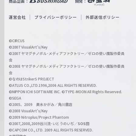
商品企画：
開発：
ß
e
S
O
運営会社
プライバシーポリシー
外部送信ポリシー
c
f
h
f
w
i
a
©CIRCUS
c
©2007 VisualArt's/Key
r
i
©2007 ヤマグチノボル･メディアファクトリー／ゼロの使い魔製作委員
z
会
a
©2008 ヤマグチノボル･メディアファクトリー／ゼロの使い魔製作委員
l
会
C
©なのはStrikerS PROJECT
h
©ATLUS CO.,LTD.1996,2006 ALL RIGHTS RESERVED.
a
©NIPPON ICHI SOFTWARE INC. ©TYPE-MOON All Rights Reserved.
n
©SEGA
©2005、2009 美水かがみ／角川書店
n
©2008 VisualArt's/Key
e
©2009 Nitroplus/Project Phantom
l
©2007,2008,2009谷川流･いとうのいぢ／
SOS団
©CAPCOM CO., LTD. 2009 ALL RIGHTS RESERVED.