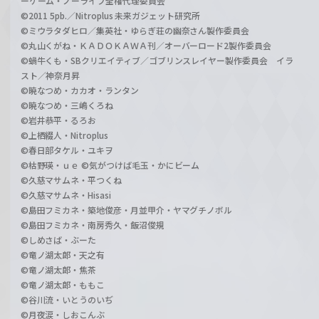
ーゲーム・ノーライフ全権代理委員会
©2011 5pb.／Nitroplus 未来ガジェット研究所
©ミウラタダヒロ／集英社・ゆらぎ荘の幽奈さん製作委員会
©丸山くがね・ＫＡＤＯＫＡＷＡ刊／オーバーロード2製作委員会
©蝸牛くも・SBクリエイティブ／ゴブリンスレイヤー製作委員会 イラ
スト／神奈月昇
©暁なつめ・カカオ・ランタン
©暁なつめ・三嶋くろね
©岩井恭平・るろお
©上栖綴人・Nitroplus
©春日部タケル・ユキヲ
©枯野瑛・ｕｅ ©気がつけば毛玉・かにビーム
©久慈マサムネ・平つくね
©久慈マサムネ・Hisasi
©島田フミカネ・築地俊彦・月並甲介・ヤマグチノボル
©島田フミカネ・南房秀久・飯沼俊規
©しめさば・ぶーた
©竜ノ湖太郎・天之有
©竜ノ湖太郎・焦茶
©竜ノ湖太郎・ももこ
©谷川流・いとうのいぢ
©月夜涙・しおこんぶ