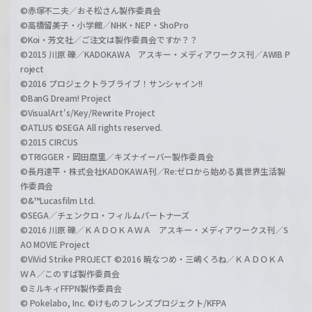
©赤塚不二夫／おそ松さん製作委員会
©高橋留美子・小学館／NHK・NEP・ShoPro
©Koi・芳文社／ご注文は製作委員会ですか？？
©2015 川原 礫／KADOKAWA アスキー・メディアワークス刊／AWIB P
roject
©2016 プロジェクトラブライブ！サンシャイン!!
©BanG Dream! Project
©VisualArt's/Key/Rewrite Project
©ATLUS ©SEGA All rights reserved.
©2015 CIRCUS
©TRIGGER・岡田麿里／キズナイーバー製作委員会
©長月達平・株式会社KADOKAWA刊／Re:ゼロから始める異世界生活製
作委員会
©&™Lucasfilm Ltd.
©SEGA／チェンクロ・フィルムパートナーズ
©2016 川原 礫／ＫＡＤＯＫＡＷＡ アスキー・メディアワークス刊／S
AO MOVIE Project
©ViVid Strike PROJECT ©2016 暁なつめ・三嶋くろね／ＫＡＤＯＫＡ
ＷＡ／このすば製作委員会
©ミルキィFFPN製作委員会
© Pokelabo, Inc. ©けものフレンズプロジェクト/KFPA