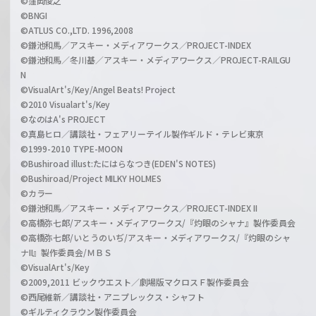
©窪岡俊之
©BNGI
©ATLUS CO.,LTD. 1996,2008
©鎌池和馬／アスキー・メディアワークス／PROJECT-INDEX
©鎌池和馬／冬川基／アスキー・メディアワークス／PROJECT-RAILGU
N
©VisualArt's/Key/Angel Beats! Project
©2010 Visualart's/Key
©なのはA's PROJECT
©真島ヒロ／講談社・フェアリーテイル製作ギルド・テレビ東京
©1999-2010 TYPE-MOON
©Bushiroad illust:たにはらなつき(EDEN'S NOTES)
©Bushiroad/Project MILKY HOLMES
©カラー
©鎌池和馬／アスキー・メディアワークス／PROJECT-INDEX II
©高橋弥七郎/アスキー・メディアワークス/『灼眼のシャナ』製作委員会
©高橋弥七郎/いとうのいぢ/アスキー・メディアワークス/『灼眼のシャ
ナII』製作委員会/ＭＢＳ
©VisualArt's/Key
©2009,2011 ビックウエスト／劇場版マクロスＦ製作委員会
©西尾維新／講談社・アニプレックス・シャフト
©ギルティクラウン製作委員会