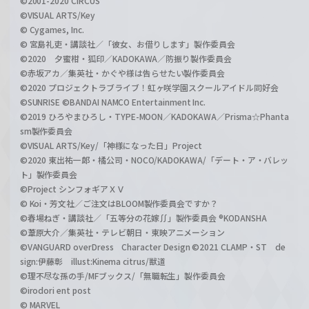
©2001-2020 CIRCUS
©VISUAL ARTS/Key
© Cygames, Inc.
© 宮島礼吏・講談社／「彼女、お借りします」製作委員会
©2020 夕蜜柑・狐印／KADOKAWA／防振り製作委員会
©赤坂アカ／集英社・かぐや様は告らせたい製作委員会
©2020 プロジェクトラブライブ！虹ヶ咲学園スクールアイドル同好会
©SUNRISE ©BANDAI NAMCO Entertainment Inc.
©2019 ひろやまひろし・TYPE-MOON／KADOKAWA／Prisma☆Phanta
sm製作委員会
©VISUAL ARTS/Key/「神様になった日」Project
©2020 東出祐一郎・橘公司・NOCO/KADOKAWA/「デート・ア・バレッ
ト」製作委員会
©Project シンフォギアＸＶ
© Koi・芳文社／ご注文はBLOOM製作委員会ですか？
©春場ねぎ・講談社／「五等分の花嫁∬」製作委員会 ®KODANSHA
©葦原大介／集英社・テレビ朝日・東映アニメーション
©VANGUARD overDress Character Design ©2021 CLAMP・ST de
sign:伊藤彰 illust:Kinema citrus/獣道
©理不尽な孫の手/MFブックス/「無職転生」製作委員会
©irodori ent post
© MARVEL