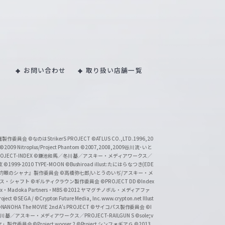
お問い合わせ
取り扱い店舗一覧
い魔製作委員会
©なのはStrikerS PROJECT
©ATLUS CO.,LTD.1996,20
©2009 Nitroplus/Project Phantom
©2007,2008,2009谷川流･いと
CT-INDEX
©鎌池和馬／冬川基／アスキー・メディアワークス／
京
©1999-2010 TYPE-MOON
©Bushiroad illust:たにはらなつき(EDE
『灼眼のシャナ』製作委員会
©高橋弥七郎/いとうのいぢ/アスキー・メ
クス・シャフト
©ギルティクラウン製作委員会
©PROJECT DD ©Index
lex・Madoka Partners・MBS
©2012 ヤマグチノボル・メディアファ
ject
©SEGA / ©Crypton Future Media, Inc. www.crypton.net Illust
NANOHA The MOVIE 2nd A's PROJECT
©サイコパス製作委員会
©I
基／アスキー・メディアワークス／PROJECT-RAILGUN S
©sole;v
リヤ」製作委員会
©Project wooser 2
©Project シンフォギアＧ
©2013