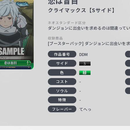
恋は盲目
クライマックス【Sサイド】
ネオスタンダード区分
ダンジョンに出会いを求めるのは間違って
収録商品
[ブースターパック] ダンジョンに出会いを
DDM
作品番号
サイド
色
-
コスト
-
ソウル
-
特徴
てへっ
フレーバー