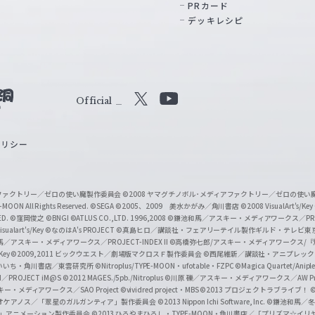
PRカード
デッキレシピ
Official
X
Y
o
ポリシー
u
T
u
ィアファクトリー／ゼロの使い魔製作委員会
©2008 ヤマグチノボル･メディアファクトリー／ゼロの使
b
MOON All Rights Reserved.
©SEGA
©2005、2009 美水かがみ／角川書店
©2008 VisualArt's/Key
ED.
©窪岡俊之
©BNGI
©ATLUS CO.,LTD. 1996,2008
©鎌池和馬／アスキー・メディアワークス／PROJE
e
sualart's/Key
©なのはA's PROJECT
©真島ヒロ／講談社・フェアリーテイル製作ギルド・テレビ東
／アスキー・メディアワークス／PROJECT-INDEX II
©高橋弥七郎/アスキー・メディアワークス/
O
/Key
©2009,2011 ビックウエスト／劇場版マクロスＦ製作委員会
©西尾維新／講談社・アニプレッ
f
いいち・角川書店／東雲研究所
©Nitroplus/TYPE-MOON・ufotable・FZPC
©Magica Quartet/Anip
I／PROJECT iM@S
©2012 MAGES./5pb./Nitroplus
©川原 礫／アスキー・メディアワークス／AW Pro
f
ー・メディアワークス／SAO Project
©vividred project・MBS ©2013 プロジェクトラブライブ！
©
i
オケアノス／「翠星のガルガンティア」製作委員会
©2013 Nippon Ichi Software, Inc.
©鎌池和馬／冬川
イバー2」アニメーション製作委員会
©2013 ひろやまひろし・TYPE-MOON・角川書店／「プリズマ☆イ