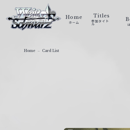
ヴ
ァ
Titles
Home
B
参加タイト
ホーム
イ
ル
ス
シ
ュ
Home
Card List
ヴ
ァ
ル
ツ
｜
W
e
i
ß
S