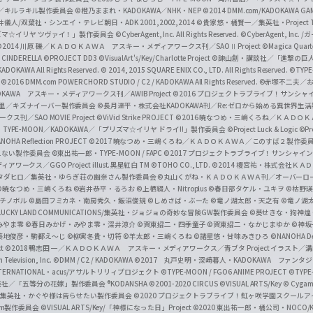
c
ずき／キルラキル製作委員会
©橙乃ままれ・KADOKAWA／NHK・NEP
©2014 DMM.com/KADOKAWA GAMES
井儀人/双葉社・シンエイ・テレビ朝日・ADK 2001,2002,2014
©貴家悠・橘賢一／集英社・Project T
i
リズマ☆イリヤ ツヴァイ！」製作委員会
©CyberAgent, Inc. All Rights Reserved.
©CyberAgent, I
a
©2014 川原 礫／ＫＡＤＯＫＡＷＡ アスキー・メディアワークス刊／SAOⅡ Project
©Magica Quart
CINDERELLA ©PROJECT DD3
©VisualArt's/Key/Charlotte Project
©諫山創・講談社／「進撃の巨
l
DOKAWA All Rights Reserved.
© 2014, 2015 SQUARE ENIX CO., LTD. All Rights Reserved.
©TYPE
会
©2016 DMM.com POWERCHORD STUDIO / C2 / KADOKAWA All Rights Reserved.
©赤塚不二夫／
C
DOKAWA アスキー・メディアワークス刊／AWIB Project
©2016 プロジェクトラブライブ！サンシャイ
h
田麿里／キズナイーバー製作委員会
©長月達平・株式会社KADOKAWA刊／Re:ゼロから始める異世界生
／SAO MOVIE Project
©ViVid Strike PROJECT ©2016 暁なつめ・三嶋くろね／Ｋ
a
・TYPE-MOON／KADOKAWA／「プリズマ☆イリヤ ドライ!!」製作委員会
©Project Luck & Logic
©P
NOHA Reflection PROJECT
©2017 暁なつめ・三嶋くろね／ＫＡＤＯＫＡＷＡ／このすば２製作委
n
冴えない製作委員会
©東出祐一郎・TYPE-MOON / FAPC
©2017 プロジェクトラブライブ！サンシャイン!
n
クス／GGO Project illust.黒星紅白
TM ©TOHO CO., LTD.
©2014 榎宮祐・株式会社Ｋ
タダヒロ／集英社・ゆらぎ荘の幽奈さん製作委員会
©丸山くがね・ＫＡＤＯＫＡＷＡ刊／オーバーロ
e
©暁なつめ・三嶋くろね
©岩井恭平・るろお
©上栖綴人・Nitroplus
©春日部タケル・ユキヲ
©枯野瑛
グチノボル
©島田フミカネ・南房秀久・飯沼俊規
©しめさば・ぶーた
©竜ノ湖太郎・天之有
©竜ノ湖
l
LUCKY LAND COMMUNICATIONS/集英社・ジョジョの奇妙な冒険GW製作委員会
©葵せきな・狗神煌
みやま零 ©春日みかげ・みやま零・深井涼介
©賀東招二・四季童子
©賀東招二・なかじまゆか
©神坂
築地俊彦・駒都え～じ
©柳実冬貴・切符
©羊太郎・三嶋くろね
©諸星悠・甘味みきひろ
©NANOHA De
t
©2018 鴨志田 一／ＫＡＤＯＫＡＷＡ アスキー・メディアワークス／青ブタ Project イラスト／
Television, Inc.
©DMM / C2 / KADOKAWA
©2017 丸戸史明・深崎暮人・KADOKAWA ファン
INTERNATIONAL・acus/アサルトリリィプロジェクト
©TYPE-MOON / FGO6 ANIME PROJECT
©TYPE
社／「五等分の花嫁」製作委員会 ®KODANSHA
©2001-2020 CIRCUS
©VISUAL ARTS/Key
© Cygame
／集英社・かぐや様は告らせたい製作委員会
©2020 プロジェクトラブライブ！虹ヶ咲学園スクール
asm製作委員会
©VISUAL ARTS/Key/「神様になった日」Project
©2020 東出祐一郎・橘公司・NOCO