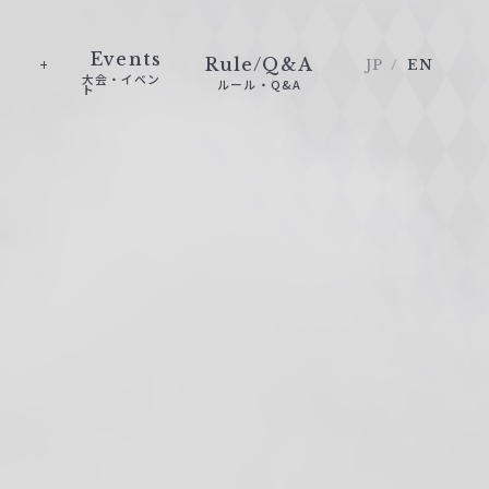
Events
Rule/Q&A
JP
EN
大会・イベン
ルール・Q&A
ト