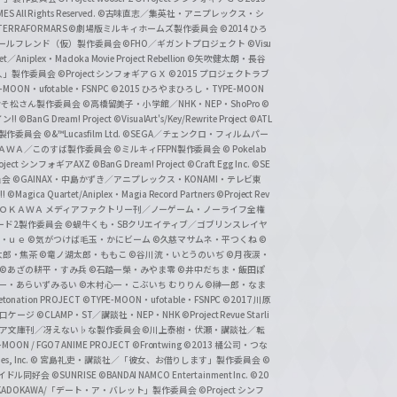
 All Rights Reserved.
©古味直志／集英社・アニプレックス・シ
ERRAFORMARS
©劇場版ミルキィホームズ製作委員会
©2014 ひろ
nc. /ガールフレンド（仮）製作委員会
©FHO／ギガントプロジェクト
©Visu
et／Aniplex・Madoka Movie Project Rebellion
©矢吹健太朗・長谷
人」製作委員会
©Project シンフォギアＧＸ
©2015 プロジェクトラブ
-MOON・ufotable・FSNPC
©2015 ひろやまひろし・TYPE-MOON
おそ松さん製作委員会
©高橋留美子・小学館／NHK・NEP・ShoPro
©
ン!!
©BanG Dream! Project
©VisualArt's/Key/Rewrite Project
©ATL
活製作委員会
©&™Lucasfilm Ltd.
©SEGA／チェンクロ・フィルムパー
ＡＤＯＫＡＷＡ／このすば製作委員会
©ミルキィFFPN製作委員会
© Pokelab
roject シンフォギアAXZ
©BanG Dream! Project
©Craft Egg Inc.
©SE
員会
©GAINAX・中島かずき／アニプレックス・KONAMI・テレビ東
!
©Magica Quartet/Aniplex・Magia Record Partners
©Project Rev
ＡＤＯＫＡＷＡ メディアファクトリー刊／ノーゲーム・ノーライフ全権
ード2製作委員会
©蝸牛くも・SBクリエイティブ／ゴブリンスレイヤ
・ｕｅ ©気がつけば毛玉・かにビーム
©久慈マサムネ・平つくね
©
太郎・焦茶
©竜ノ湖太郎・ももこ
©谷川流・いとうのいぢ
©月夜涙・
©あざの耕平・すみ兵 ©石踏一榮・みやま零
©井中だちま・飯田ぽ
一・あらいずみるい
©木村心一・こぶいち むりりん
©榊一郎・なま
tonation PROJECT
©TYPE-MOON・ufotable・FSNPC
©2017 川原
溝口ケージ
©CLAMP・ST／講談社・NEP・NHK
©Project Revue Starli
タジア文庫刊／冴えない♭な製作委員会
©川上泰樹・伏瀬・講談社／転
-MOON / FGO7 ANIME PROJECT
©Frontwing
©2013 橘公司・つな
s, Inc.
© 宮島礼吏・講談社／「彼女、お借りします」製作委員会
©
アイドル同好会
©SUNRISE ©BANDAI NAMCO Entertainment Inc.
©20
/KADOKAWA/「デート・ア・バレット」製作委員会
©Project シンフ