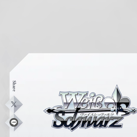
Share
ヴ
ァ
イ
X
ス
シ
L
i
ュ
n