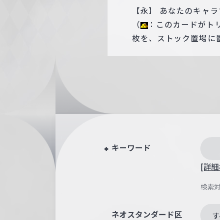
【永】 あなたのキャラ
（
：このカードがト
枚を、ストック置場に
キーワード
[詳細
検索
ネオスタンダード区
す