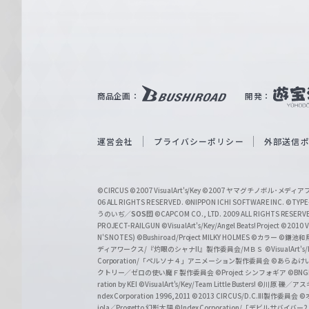
e
ヴ
ァ
ル
ツ
｜
商品企画：
開発：
W
e
i
運営会社
プライバシーポリシー
外部送信
ß
S
©CIRCUS
©2007 VisualArt's/Key
©2007 ヤマグチノボル･メデ
c
06 ALL RIGHTS RESERVED.
©NIPPON ICHI SOFTWARE INC. ©TYPE-
うのいぢ／
SOS団
©CAPCOM CO., LTD. 2009 ALL RIGHTS RESERV
h
PROJECT-RAILGUN
©VisualArt's/Key/Angel Beats! Project
©2010 Vi
w
N'S NOTES)
©Bushiroad/Project MILKY HOLMES
©カラー
©鎌池和馬
ディアワークス/『灼眼のシャナII』製作委員会/ＭＢＳ
©VisualArt's
a
Corporation/「ペルソナ４」アニメーション製作委員会
©あらゐけ
クトリー／ゼロの使い魔Ｆ製作委員会
©Project シンフォギア
©BNG
r
ration by KEI
©VisualArt's/Key/Team Little Busters!
©川原 礫／アスキ
z
ndex Corporation 1996,2011
©2013 CIRCUS/D.C.III製作委員会
©
iola／Progetto 幻影太陽
©Index Corporation/「デビルサバ