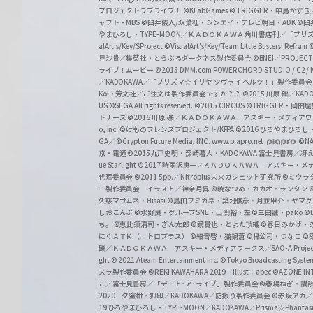
プロジェクトラブライブ！
©KLabGames
© TRIGGER・中島か
ャフト・MBS
©臼井儀人/双葉社・シンエイ・テレビ朝日・ADK
©臼
やまひろし・TYPE-MOON／ＫＡＤＯＫＡＷＡ 角川書店刊／「プ
alArt's/Key/SProject
©VisualArt's/Key/Team Little Busters! Refrain
見沙貴／集英社・とらぶるダークネス製作委員会
©BNEI／PROJECT 
ライブ！ムービー
©2015 DMM.com POWERCHORD STUDIO / C2 / KA
／KADOKAWA／「プリズマ☆イリヤ ツヴァイ ヘルツ！」製作委員
Koi・芳文社／ご注文は製作委員会ですか？？
©2015 川原 礫／KA
US ©SEGA All rights reserved.
©2015 CIRCUS
©TRIGGER・岡
トナーズ
©2016 川原 礫／ＫＡＤＯＫＡＷＡ アスキー・メディアワークス刊
o, Inc. ©けものフレンズプロジェクト/KFPA
©2016 ひろやまひろし
GA／ ©Crypton Future Media, INC. www.piapro.net
©NA
京・電通
©2015丸戸史明・深崎暮人・KADOKAWA 富士見書房／
ue Starlight
©2017 時雨沢恵一／ＫＡＤＯＫＡＷＡ アスキー・メディアワー
代理委員会
©2011 5pb.／Nitroplus 未来ガジェット研究所
©ミウラ
ー製作委員会 イラスト／神奈月昇
©暁なつめ・カカオ・ランタン
久慈マサムネ・Hisasi
©島田フミカネ・築地俊彦・月並甲介・ヤマ
しおこんぶ
©水野良・グループSNE・出渕裕・左
©三田誠・pako
©
ち。
©恵比須清司・ぎん太郎
©鏡貴也・とよた瑣織
©春日みかげ・
にくＡＴＫ（ニトロプラス）
©細音啓・猫鍋蒼
©橘公司・つなこ
©
礫／ＫＡＤＯＫＡＷＡ アスキー・メディアワークス／SAO-A Projec
ght
© 2021 Ateam Entertainment Inc.
©Tokyo Broadcasting System 
スラ製作委員会 ©REKI KAWAHARA 2019 illust：abec
©AZONE 
こ／富士見書房／「デート･ア･ライブ」製作委員会
©春場ねぎ・講談
2020 夕蜜柑・狐印／KADOKAWA／防振り製作委員会
©赤坂アカ
19 ひろやまひろし・TYPE-MOON／KADOKAWA／Prisma☆Phant