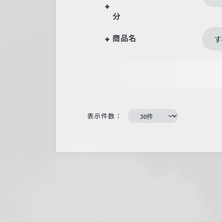
分
商品名
す
表示件数：