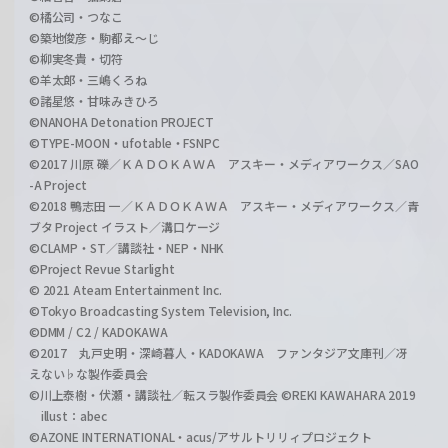
©橘公司・つなこ
©築地俊彦・駒都え～じ
©柳実冬貴・切符
©羊太郎・三嶋くろね
©諸星悠・甘味みきひろ
©NANOHA Detonation PROJECT
©TYPE-MOON・ufotable・FSNPC
©2017 川原 礫／ＫＡＤＯＫＡＷＡ アスキー・メディアワークス／SAO
-A Project
©2018 鴨志田 一／ＫＡＤＯＫＡＷＡ アスキー・メディアワークス／青
ブタ Project イラスト／溝口ケージ
©CLAMP・ST／講談社・NEP・NHK
©Project Revue Starlight
© 2021 Ateam Entertainment Inc.
©Tokyo Broadcasting System Television, Inc.
©DMM / C2 / KADOKAWA
©2017 丸戸史明・深崎暮人・KADOKAWA ファンタジア文庫刊／冴
えない♭な製作委員会
©川上泰樹・伏瀬・講談社／転スラ製作委員会 ©REKI KAWAHARA 2019
illust：abec
©AZONE INTERNATIONAL・acus/アサルトリリィプロジェクト