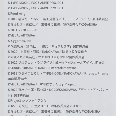
©TYPE-MOON / FGO6 ANIME PROJECT
©TYPE-MOON / FGO7 ANIME PROJECT
©Frontwing
©2013 橘公司・つなこ／富士見書房／「デート･ア･ライブ」製作委員会
©春場ねぎ・講談社／「五等分の花嫁」製作委員会 ®KODANSHA
©2001-2020 CIRCUS
©VISUAL ARTS/Key
© Cygames, Inc.
© 宮島礼吏・講談社／「彼女、お借りします」製作委員会
©2020 夕蜜柑・狐印／KADOKAWA／防振り製作委員会
©赤坂アカ／集英社・かぐや様は告らせたい製作委員会
©2020 プロジェクトラブライブ！虹ヶ咲学園スクールアイドル同好会
©SUNRISE ©BANDAI NAMCO Entertainment Inc.
©2019 ひろやまひろし・TYPE-MOON／KADOKAWA／Prisma☆Phanta
sm製作委員会
©VISUAL ARTS/Key/「神様になった日」Project
©2020 東出祐一郎・橘公司・NOCO/KADOKAWA/「デート・ア・バレッ
ト」製作委員会
©Project シンフォギアＸＶ
© Koi・芳文社／ご注文はBLOOM製作委員会ですか？
©春場ねぎ・講談社／「五等分の花嫁∬」製作委員会 ®KODANSHA