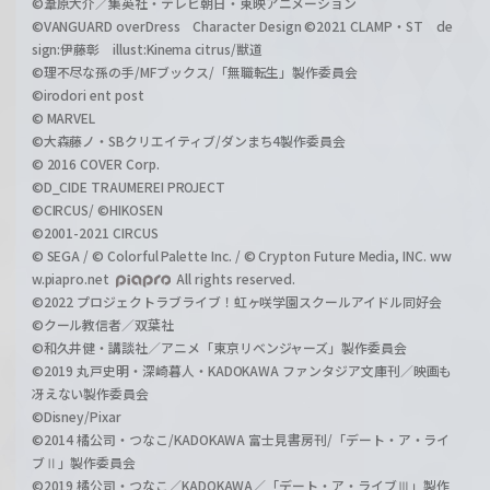
©葦原大介／集英社・テレビ朝日・東映アニメーション
©VANGUARD overDress Character Design ©2021 CLAMP・ST de
sign:伊藤彰 illust:Kinema citrus/獣道
©理不尽な孫の手/MFブックス/「無職転生」製作委員会
©irodori ent post
© MARVEL
©大森藤ノ・SBクリエイティブ/ダンまち4製作委員会
© 2016 COVER Corp.
©D_CIDE TRAUMEREI PROJECT
©CIRCUS/ ©HIKOSEN
©2001-2021 CIRCUS
© SEGA / © Colorful Palette Inc. / © Crypton Future Media, INC. ww
w.piapro.net
All rights reserved.
©2022 プロジェクトラブライブ！虹ヶ咲学園スクールアイドル同好会
©クール教信者／双葉社
©和久井健・講談社／アニメ「東京リベンジャーズ」製作委員会
©2019 丸戸史明・深崎暮人・KADOKAWA ファンタジア文庫刊／映画も
冴えない製作委員会
©Disney/Pixar
©2014 橘公司・つなこ/KADOKAWA 富士見書房刊/「デート・ア・ライ
ブⅡ」製作委員会
©2019 橘公司・つなこ／KADOKAWA／「デート・ア・ライブⅢ」製作