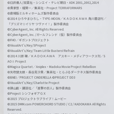
©臼井儀人/双葉社・シンエイ・テレビ朝日・ADK 2001,2002,2014
©貴家悠・橘賢一／集英社・Project TERRAFORMARS
©劇場版ミルキィホームズ製作委員会
©2014 ひろやまひろし・TYPE-MOON／ＫＡＤＯＫＡＷＡ 角川書店刊／
「プリズマ☆イリヤ ツヴァイ！」製作委員会
©CyberAgent, Inc. All Rights Reserved.
©CyberAgent, Inc. /ガールフレンド（仮）製作委員会
©FHO／ギガントプロジェクト
©VisualArt's/Key/SProject
©VisualArt's/Key/Team Little Busters! Refrain
©2014 川原 礫／ＫＡＤＯＫＡＷＡ アスキー・メディアワークス刊／S
AOⅡ Project
©Magica Quartet／Aniplex・Madoka Movie Project Rebellion
©矢吹健太朗・長谷見沙貴／集英社・とらぶるダークネス製作委員会
©BNEI／PROJECT CINDERELLA ©PROJECT DD3
©VisualArt's/Key/Charlotte Project
©諫山創・講談社／「進撃の巨人」製作委員会
©Project シンフォギアＧＸ
©2015 プロジェクトラブライブ！ムービー
©2015 DMM.com POWERCHORD STUDIO / C2 / KADOKAWA All Rights
Reserved.