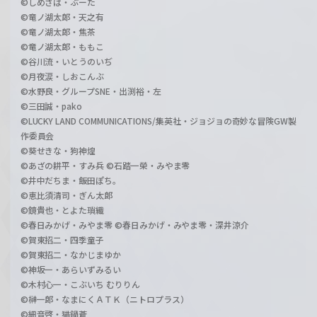
©しめさば・ぶーた
©竜ノ湖太郎・天之有
©竜ノ湖太郎・焦茶
©竜ノ湖太郎・ももこ
©谷川流・いとうのいぢ
©月夜涙・しおこんぶ
©水野良・グループSNE・出渕裕・左
©三田誠・pako
©LUCKY LAND COMMUNICATIONS/集英社・ジョジョの奇妙な冒険GW製
作委員会
©葵せきな・狗神煌
©あざの耕平・すみ兵 ©石踏一榮・みやま零
©井中だちま・飯田ぽち。
©恵比須清司・ぎん太郎
©鏡貴也・とよた瑣織
©春日みかげ・みやま零 ©春日みかげ・みやま零・深井涼介
©賀東招二・四季童子
©賀東招二・なかじまゆか
©神坂一・あらいずみるい
©木村心一・こぶいち むりりん
©榊一郎・なまにくＡＴＫ（ニトロプラス）
©細音啓・猫鍋蒼