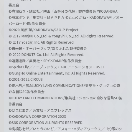
委員会
©春場ねぎ・講談社／映画「五等分の花嫁」製作委員会 ®KODANSHA
©藤本タツキ／集英社・ＭＡＰＰＡ ©丸山くがね・KADOKAWA刊／オー
バーロード4製作委員会
©2020 川原 礫/KADOKAWA/SAO-P Project
© 2017 Manjuu Co.,Ltd. & YongShi Co.,Ltd. All Rights Reserved.
© 2017 Yostar, Inc. All Rights Reserved.
©白米良・オーバーラップ/ありふれた製作委員会
© 2020 DONUTS Co. Ltd. All Rights Reserved.
©遠藤達哉／集英社・SPY×FAMILY製作委員会
©Spider Lily／アニプレックス・ABCアニメーション・BS11
©GungHo Online Entertainment, Inc. All Rights Reserved.
©2001-2022 CIRCUS
©荒木飛呂彦&LUCKY LAND COMMUNICATIONS/集英社・ジョジョの奇
妙な冒険SC製作委員会
©LUCKY LAND COMMUNICATIONS/集英社・ジョジョの奇妙な冒険SO製
作委員会
©はまじあき／芳文社・アニプレックス
©KADOKAWA CORPORATION 2023
©SNK CORPORATION ALL RIGHTS RESERVED.
©高橋弥七郎／いとうのいぢ／アスキー･メディアワークス／『灼眼のシ