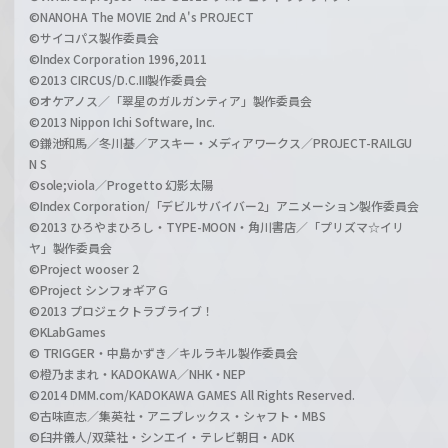
©NANOHA The MOVIE 2nd A's PROJECT
©サイコパス製作委員会
©Index Corporation 1996,2011
©2013 CIRCUS/D.C.III製作委員会
©オケアノス／「翠星のガルガンティア」製作委員会
©2013 Nippon Ichi Software, Inc.
©鎌池和馬／冬川基／アスキー・メディアワークス／PROJECT-RAILGU
N S
©sole;viola／Progetto 幻影太陽
©Index Corporation/「デビルサバイバー2」アニメーション製作委員会
©2013 ひろやまひろし・TYPE-MOON・角川書店／「プリズマ☆イリ
ヤ」製作委員会
©Project wooser 2
©Project シンフォギアＧ
©2013 プロジェクトラブライブ！
©KLabGames
© TRIGGER・中島かずき／キルラキル製作委員会
©橙乃ままれ・KADOKAWA／NHK・NEP
©2014 DMM.com/KADOKAWA GAMES All Rights Reserved.
©古味直志／集英社・アニプレックス・シャフト・MBS
©臼井儀人/双葉社・シンエイ・テレビ朝日・ADK