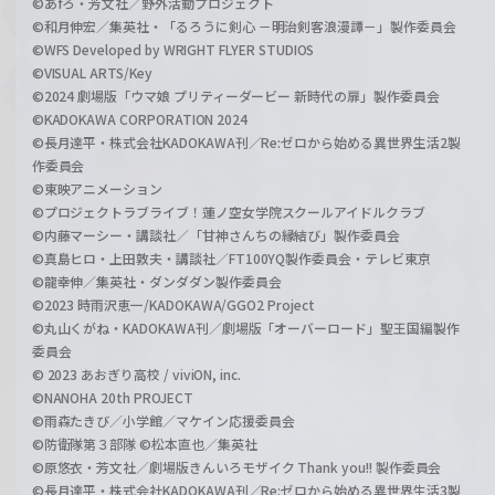
©あfろ・芳文社／野外活動プロジェクト
©和月伸宏／集英社・「るろうに剣心 －明治剣客浪漫譚－」製作委員会
©WFS Developed by WRIGHT FLYER STUDIOS
©VISUAL ARTS/Key
©2024 劇場版「ウマ娘 プリティーダービー 新時代の扉」製作委員会
©KADOKAWA CORPORATION 2024
©長月達平・株式会社KADOKAWA刊／Re:ゼロから始める異世界生活2製
作委員会
©東映アニメーション
©プロジェクトラブライブ！蓮ノ空女学院スクールアイドルクラブ
©内藤マーシー・講談社／「甘神さんちの縁結び」製作委員会
©真島ヒロ・上田敦夫・講談社／FT100YQ製作委員会・テレビ東京
©龍幸伸／集英社・ダンダダン製作委員会
©2023 時雨沢恵一/KADOKAWA/GGO2 Project
©丸山くがね・KADOKAWA刊／劇場版「オーバーロード」聖王国編製作
委員会
© 2023 あおぎり高校 / viviON, inc.
©NANOHA 20th PROJECT
©雨森たきび／小学館／マケイン応援委員会
©防衛隊第３部隊 ©松本直也／集英社
©原悠衣・芳文社／劇場版きんいろモザイク Thank you!! 製作委員会
©長月達平・株式会社KADOKAWA刊／Re:ゼロから始める異世界生活3製