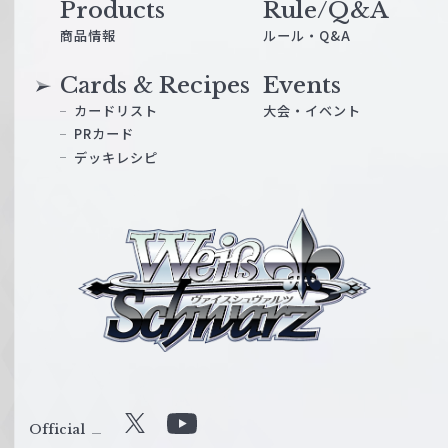
Products
Rule/Q&A
商品情報
ルール・Q&A
Cards & Recipes
Events
カードリスト
大会・イベント
PRカード
デッキレシピ
ヴ
ァ
イ
ス
シ
ュ
ヴ
ァ
ル
Official
X
Y
ツ