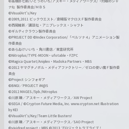
©高橋弥七郎/いとうのいぢ/アスキー・メディアワークス/『灼眼のシャ
ナII』製作委員会/ＭＢＳ
©VisualArt's/Key
©2009,2011 ビックウエスト／劇場版マクロスＦ製作委員会
©西尾維新／講談社・アニプレックス・シャフト
©ギルティクラウン製作委員会
©PROJECT DD ©Index Corporation/「ペルソナ４」アニメーション製
作委員会
©あらゐけいいち・角川書店／東雲研究所
©Nitroplus/TYPE-MOON・ufotable・FZPC
©Magica Quartet/Aniplex・Madoka Partners・MBS
©2012 ヤマグチノボル・メディアファクトリー／ゼロの使い魔Ｆ製作委
員会
©Project シンフォギア
©BNGI／PROJECT iM@S
©2012 MAGES./5pb./Nitroplus
©川原 礫／アスキー・メディアワークス／AW Project
©SEGA / ©Crypton Future Media, Inc. www.crypton.net Illustration
by KEI
©VisualArt's/Key/Team Little Busters!
©川原 礫／アスキー・メディアワークス／SAO Project
©vividred project・MBS ©2013 プロジェクトラブライブ！