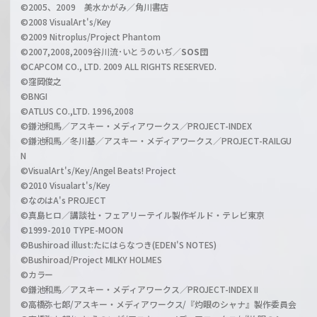
©2005、2009 美水かがみ／角川書店
n
©2008 VisualArt's/Key
e
©2009 Nitroplus/Project Phantom
l
©2007,2008,2009谷川流･いとうのいぢ／
SOS団
©CAPCOM CO., LTD. 2009 ALL RIGHTS RESERVED.
©窪岡俊之
©BNGI
©ATLUS CO.,LTD. 1996,2008
©鎌池和馬／アスキー・メディアワークス／PROJECT-INDEX
©鎌池和馬／冬川基／アスキー・メディアワークス／PROJECT-RAILGU
N
©VisualArt's/Key/Angel Beats! Project
©2010 Visualart's/Key
©なのはA's PROJECT
©真島ヒロ／講談社・フェアリーテイル製作ギルド・テレビ東京
©1999-2010 TYPE-MOON
©Bushiroad illust:たにはらなつき(EDEN'S NOTES)
©Bushiroad/Project MILKY HOLMES
©カラー
©鎌池和馬／アスキー・メディアワークス／PROJECT-INDEX II
©高橋弥七郎/アスキー・メディアワークス/『灼眼のシャナ』製作委員会