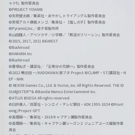
ャナF』製作委員会
©PROJECT YOHANE
©矢吹健太朗／集英社・あやかしトライアングル製作委員会
©赤坂アカ×横槍メンゴ／集英社・【推しの子】製作委員会
©Pyramid,Inc.／成子坂製作所
©山田鐘人・アベツカサ／小学館／「葬送のフリーレン」製作委員会
©2015, 2017, 2021 BIGWEST
©Bushiroad
©HAKAMA Inc
©Bushiroad
©春場ねぎ・講談社／「五等分の花嫁∽」製作委員会
©2022 鴨志田 一/KADOKAWA/青ブタ Project ©CLAMP・ST/講談社・N
EP・NHK
© NEXON Games Co., Ltd. & Yostar, Inc. All Rights Reserved. THE ID
OLM@STER™& ©Bandai Namco Entertainment Inc.
©ATLUS ©SEGA All rights reserved.
©臼井儀人／双葉社・シンエイ・テレビ朝日・ADK 1993-2024 ©Front
wing/Project GPT
©高橋陽一／集英社・2018キャプテン翼製作委員会
©高橋陽一／集英社・キャプテン翼シーズン２ ジュニアユース編製作委
員会