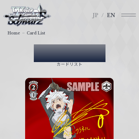
メ
ヴ
ニ
ァ
JP
EN
ュ
イ
ー
ス
Home
Card List
シ
ュ
Card List
ヴ
ァ
カードリスト
ル
ツ
｜
W
e
i
ß
S
c
h