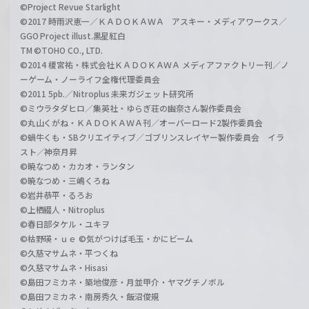
©Project Revue Starlight
©2017 時雨沢恵一／ＫＡＤＯＫＡＷＡ アスキー・メディアワークス／
GGO Project illust.黒星紅白
TM ©TOHO CO., LTD.
©2014 榎宮祐・株式会社ＫＡＤＯＫＡＷＡ メディアファクトリー刊／ノ
ーゲーム・ノーライフ全権代理委員会
©2011 5pb.／Nitroplus 未来ガジェット研究所
©ミウラタダヒロ／集英社・ゆらぎ荘の幽奈さん製作委員会
©丸山くがね・ＫＡＤＯＫＡＷＡ刊／オーバーロード2製作委員会
©蝸牛くも・SBクリエイティブ／ゴブリンスレイヤー製作委員会 イラ
スト／神奈月昇
©暁なつめ・カカオ・ランタン
©暁なつめ・三嶋くろね
©岩井恭平・るろお
©上栖綴人・Nitroplus
©春日部タケル・ユキヲ
©枯野瑛・ｕｅ ©気がつけば毛玉・かにビーム
©久慈マサムネ・平つくね
©久慈マサムネ・Hisasi
©島田フミカネ・築地俊彦・月並甲介・ヤマグチノボル
©島田フミカネ・南房秀久・飯沼俊規