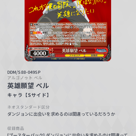
w
a
r
z
DDM/S88-049SP
アルゴノゥト ベル
英雄願望 ベル
キャラ【Sサイド】
ネオスタンダード区分
ダンジョンに出会いを求めるのは間違っているだろうか
収録商品
[ブースターパック] ダンジョンに出会いを求めるのは間違って