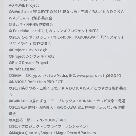
AO MOVIE Project
©ViVid Strike PROJECT ©2016 暁なつめ・三嶋くろね／ＫＡＤＯＫＡ
ＷＡ／このすば製作委員会
©ミルキィFFPN製作委員会
© Pokelabo, Inc. ©けものフレンズプロジェクト/KFPA
©2016 ひろやまひろし・TYPE-MOON／KADOKAWA／「プリズマ☆イ
リヤ ドライ!!」製作委員会
©Project Luck & Logic
©Project シンフォギアAXZ
©BanG Dream! Project
©Craft Egg Inc.
©SEGA／ ©Crypton Future Media, INC. www.piapro.net
©NANOHA Reflection PROJECT
©2017 暁なつめ・三嶋くろね／ＫＡＤＯＫＡＷＡ／このすば２製作委員
会
©GAINAX・中島かずき／アニプレックス・KONAMI・テレビ東京・電通
©2015丸戸史明・深崎暮人・KADOKAWA 富士見書房／冴えない製作委
員会
©東出祐一郎・TYPE-MOON / FAPC
©2017 プロジェクトラブライブ！サンシャイン!!
©Magica Quartet/Aniplex・Magia Record Partners