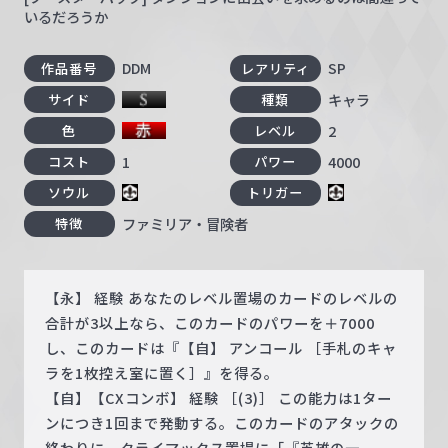
いるだろうか
DDM
SP
作品番号
レアリティ
キャラ
サイド
種類
2
色
レベル
1
4000
コスト
パワー
ソウル
トリガー
ファミリア・冒険者
特徴
【永】 経験 あなたのレベル置場のカードのレベルの
合計が3以上なら、このカードのパワーを＋7000
し、このカードは『【自】 アンコール ［手札のキャ
ラを1枚控え室に置く］』を得る。
【自】【CXコンボ】 経験 ［(3)］ この能力は1ター
ンにつき1回まで発動する。このカードのアタックの
終わりに、クライマックス置場に「『英雄の一