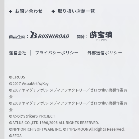
o
｜
お問い合わせ
取り扱い店舗一覧
u
W
T
e
u
i
b
商品企画：
開発：
ß
e
S
O
運営会社
プライバシーポリシー
外部送信ポリシー
c
f
h
f
w
i
a
©CIRCUS
c
©2007 VisualArt's/Key
r
i
©2007 ヤマグチノボル･メディアファクトリー／ゼロの使い魔製作委員
z
会
a
©2008 ヤマグチノボル･メディアファクトリー／ゼロの使い魔製作委員
l
会
C
©なのはStrikerS PROJECT
h
©ATLUS CO.,LTD.1996,2006 ALL RIGHTS RESERVED.
a
©NIPPON ICHI SOFTWARE INC. ©TYPE-MOON All Rights Reserved.
n
©SEGA