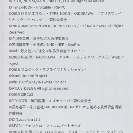
© 2014, 2015 SQUARE ENIX CO., LTD. All Rights Reserved.
©TYPE-MOON・ufotable・FSNPC
©2015 ひろやまひろし・TYPE-MOON／KADOKAWA／「プリズマ☆イ
リヤ ツヴァイ ヘルツ！」製作委員会
©2016 DMM.com POWERCHORD STUDIO / C2 / KADOKAWA All Rights
Reserved.
©赤塚不二夫／おそ松さん製作委員会
©高橋留美子・小学館／NHK・NEP・ShoPro
©Koi・芳文社／ご注文は製作委員会ですか？？
©2015 川原 礫／KADOKAWA アスキー・メディアワークス刊／AWIB P
roject
©2016 プロジェクトラブライブ！サンシャイン!!
©BanG Dream! Project
©VisualArt's/Key/Rewrite Project
©ATLUS ©SEGA All rights reserved.
©2015 CIRCUS
©TRIGGER・岡田麿里／キズナイーバー製作委員会
©長月達平・株式会社KADOKAWA刊／Re:ゼロから始める異世界生活製
作委員会
©&™Lucasfilm Ltd.
©SEGA／チェンクロ・フィルムパートナーズ
©2016 川原 礫／ＫＡＤＯＫＡＷＡ アスキー・メディアワークス刊／S