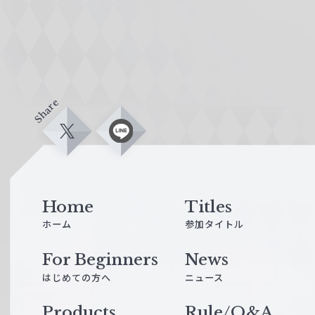
Share
X
L
i
n
e
Home
Titles
ホーム
参加タイトル
For Beginners
News
はじめての方へ
ニュース
Products
Rule/Q&A