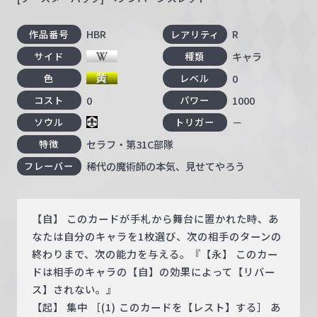
HBR
R
作品番号
レアリティ
キャラ
サイド
種類
0
色
レベル
0
1000
コスト
パワー
－
ソウル
トリガー
セラフ・第31C部隊
特徴
稀代の魔術師の本気、見せてやろう
フレーバー
【自】 このカードが手札から舞台に置かれた時、あ
なたは自分のキャラを1枚選び、次の相手のターンの
終わりまで、次の能力を与える。『【永】 このカー
ドは相手のキャラの【自】の効果によって【リバー
ス】されない。』
【起】 集中 ［(1) このカードを【レスト】する］ あ