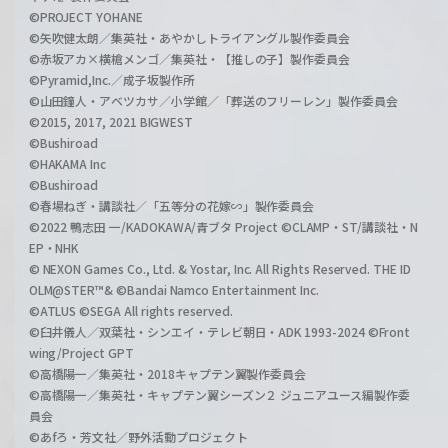
©PROJECT YOHANE
©矢吹健太朗／集英社・あやかしトライアングル製作委員会
©赤坂アカ×横槍メンゴ／集英社・【推しの子】製作委員会
©Pyramid,Inc.／成子坂製作所
©山田鐘人・アベツカサ／小学館／「葬送のフリーレン」製作委員会
©2015, 2017, 2021 BIGWEST
©Bushiroad
©HAKAMA Inc
©Bushiroad
©春場ねぎ・講談社／「五等分の花嫁∽」製作委員会
©2022 鴨志田 一/KADOKAWA/青ブタ Project ©CLAMP・ST/講談社・N
EP・NHK
© NEXON Games Co., Ltd. & Yostar, Inc. All Rights Reserved. THE ID
OLM@STER™& ©Bandai Namco Entertainment Inc.
©ATLUS ©SEGA All rights reserved.
©臼井儀人／双葉社・シンエイ・テレビ朝日・ADK 1993-2024 ©Front
wing/Project GPT
©高橋陽一／集英社・2018キャプテン翼製作委員会
©高橋陽一／集英社・キャプテン翼シーズン２ ジュニアユース編製作委
員会
©あfろ・芳文社／野外活動プロジェクト