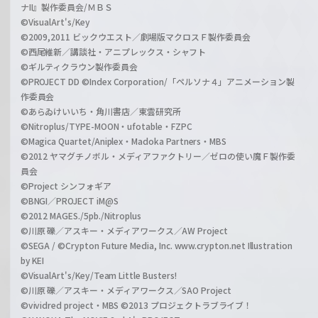
ナII』製作委員会/ＭＢＳ
©VisualArt's/Key
©2009,2011 ビックウエスト／劇場版マクロスＦ製作委員会
©西尾維新／講談社・アニプレックス・シャフト
©ギルティクラウン製作委員会
©PROJECT DD ©Index Corporation/「ペルソナ４」アニメーション製
作委員会
©あらゐけいいち・角川書店／東雲研究所
©Nitroplus/TYPE-MOON・ufotable・FZPC
©Magica Quartet/Aniplex・Madoka Partners・MBS
©2012 ヤマグチノボル・メディアファクトリー／ゼロの使い魔Ｆ製作委
員会
©Project シンフォギア
©BNGI／PROJECT iM@S
©2012 MAGES./5pb./Nitroplus
©川原 礫／アスキー・メディアワークス／AW Project
©SEGA / ©Crypton Future Media, Inc. www.crypton.net Illustration
by KEI
©VisualArt's/Key/Team Little Busters!
©川原 礫／アスキー・メディアワークス／SAO Project
©vividred project・MBS ©2013 プロジェクトラブライブ！