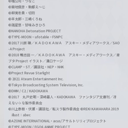
©橘公司・つなこ
©築地俊彦・駒都え～じ
©柳実冬貴・切符
©羊太郎・三嶋くろね
©諸星悠・甘味みきひろ
©NANOHA Detonation PROJECT
©TYPE-MOON・ufotable・FSNPC
©2017 川原 礫／ＫＡＤＯＫＡＷＡ アスキー・メディアワークス／SAO
-A Project
©2018 鴨志田 一／ＫＡＤＯＫＡＷＡ アスキー・メディアワークス／青
ブタ Project イラスト／溝口ケージ
©CLAMP・ST／講談社・NEP・NHK
©Project Revue Starlight
© 2021 Ateam Entertainment Inc.
©Tokyo Broadcasting System Television, Inc.
©DMM / C2 / KADOKAWA
©2017 丸戸史明・深崎暮人・KADOKAWA ファンタジア文庫刊／冴
えない♭な製作委員会
©川上泰樹・伏瀬・講談社／転スラ製作委員会 ©REKI KAWAHARA 2019
illust：abec
©AZONE INTERNATIONAL・acus/アサルトリリィプロジェクト
©TYPE-MOON / FGO6 ANIME PROJECT