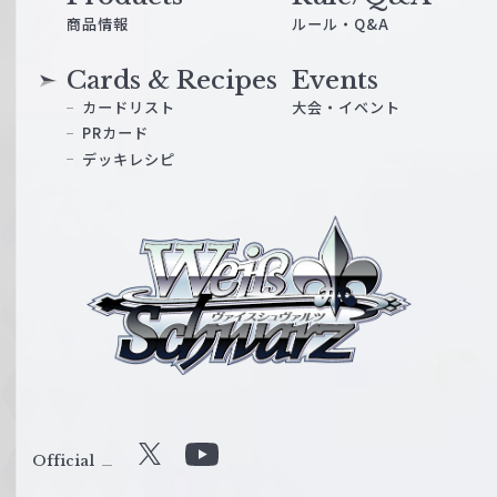
商品情報
ルール・Q&A
Cards & Recipes
Events
カードリスト
大会・イベント
PRカード
デッキレシピ
ヴ
ァ
イ
ス
シ
ュ
ヴ
ァ
ル
Official
X
Y
ツ
o