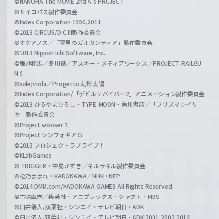
©NANOHA The MOVIE 2nd A's PROJECT
©サイコパス製作委員会
©Index Corporation 1996,2011
©2013 CIRCUS/D.C.III製作委員会
©オケアノス／「翠星のガルガンティア」製作委員会
©2013 Nippon Ichi Software, Inc.
©鎌池和馬／冬川基／アスキー・メディアワークス／PROJECT-RAILGU
N S
©sole;viola／Progetto 幻影太陽
©Index Corporation/「デビルサバイバー2」アニメーション製作委員会
©2013 ひろやまひろし・TYPE-MOON・角川書店／「プリズマ☆イリ
ヤ」製作委員会
©Project wooser 2
©Project シンフォギアＧ
©2013 プロジェクトラブライブ！
©KLabGames
© TRIGGER・中島かずき／キルラキル製作委員会
©橙乃ままれ・KADOKAWA／NHK・NEP
©2014 DMM.com/KADOKAWA GAMES All Rights Reserved.
©古味直志／集英社・アニプレックス・シャフト・MBS
©臼井儀人/双葉社・シンエイ・テレビ朝日・ADK
©臼井儀人/双葉社・シンエイ・テレビ朝日・ADK 2001,2002,2014