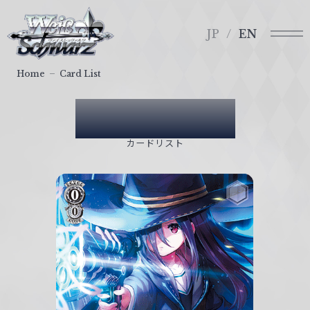
メ
ヴ
ニ
ァ
JP
EN
ュ
イ
ー
ス
Home
Card List
シ
ュ
Card List
ヴ
ァ
カードリスト
ル
ツ
｜
W
e
i
ß
S
c
h