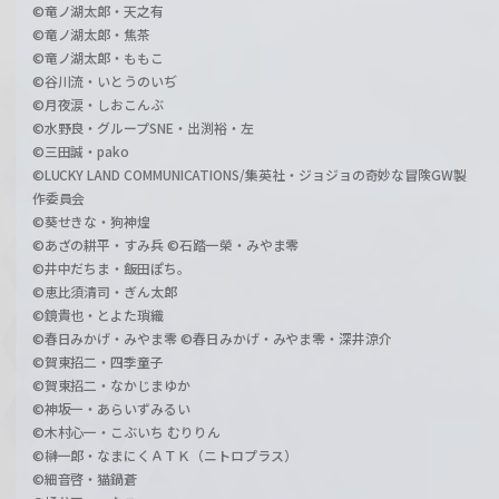
©竜ノ湖太郎・天之有
©竜ノ湖太郎・焦茶
©竜ノ湖太郎・ももこ
©谷川流・いとうのいぢ
©月夜涙・しおこんぶ
©水野良・グループSNE・出渕裕・左
©三田誠・pako
©LUCKY LAND COMMUNICATIONS/集英社・ジョジョの奇妙な冒険GW製
作委員会
©葵せきな・狗神煌
©あざの耕平・すみ兵 ©石踏一榮・みやま零
©井中だちま・飯田ぽち。
©恵比須清司・ぎん太郎
©鏡貴也・とよた瑣織
©春日みかげ・みやま零 ©春日みかげ・みやま零・深井涼介
©賀東招二・四季童子
©賀東招二・なかじまゆか
©神坂一・あらいずみるい
©木村心一・こぶいち むりりん
©榊一郎・なまにくＡＴＫ（ニトロプラス）
©細音啓・猫鍋蒼