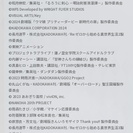
©和月伸宏／集英社・「るろうに剣心 －明治剣客浪漫譚－」製作委員会
©WFS Developed by WRIGHT FLYER STUDIOS
©VISUAL ARTS/Key
©2024 劇場版「ウマ娘 プリティーダービー 新時代の扉」製作委員会
©KADOKAWA CORPORATION 2024
©長月達平・株式会社KADOKAWA刊／Re:ゼロから始める異世界生活2製
作委員会
©東映アニメーション
©プロジェクトラブライブ！蓮ノ空女学院スクールアイドルクラブ
©内藤マーシー・講談社／「甘神さんちの縁結び」製作委員会
©真島ヒロ・上田敦夫・講談社／FT100YQ製作委員会・テレビ東京
©龍幸伸／集英社・ダンダダン製作委員会
©2023 時雨沢恵一/KADOKAWA/GGO2 Project
©丸山くがね・KADOKAWA刊／劇場版「オーバーロード」聖王国編製作
委員会
© 2023 あおぎり高校 / viviON, inc.
©NANOHA 20th PROJECT
©雨森たきび／小学館／マケイン応援委員会
©防衛隊第３部隊 ©松本直也／集英社
©原悠衣・芳文社／劇場版きんいろモザイク Thank you!! 製作委員会
©長月達平・株式会社KADOKAWA刊／Re:ゼロから始める異世界生活3製