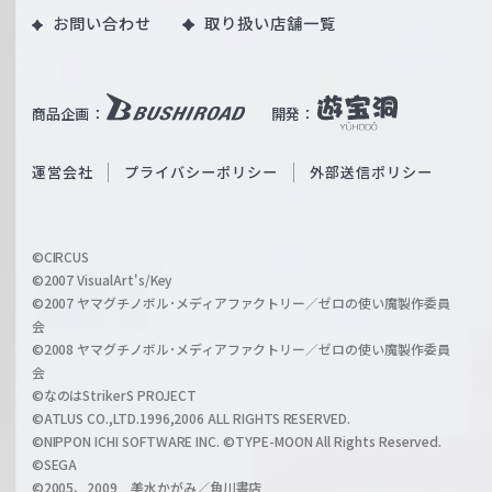
｜
お問い合わせ
取り扱い店舗一覧
u
W
T
e
u
i
b
商品企画：
開発：
ß
e
S
O
運営会社
プライバシーポリシー
外部送信ポリシー
c
f
h
f
w
i
a
©CIRCUS
c
©2007 VisualArt's/Key
r
i
©2007 ヤマグチノボル･メディアファクトリー／ゼロの使い魔製作委員
z
会
a
©2008 ヤマグチノボル･メディアファクトリー／ゼロの使い魔製作委員
l
会
C
©なのはStrikerS PROJECT
h
©ATLUS CO.,LTD.1996,2006 ALL RIGHTS RESERVED.
a
©NIPPON ICHI SOFTWARE INC. ©TYPE-MOON All Rights Reserved.
n
©SEGA
©2005、2009 美水かがみ／角川書店