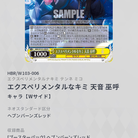
w
a
r
z
HBR/W103-006
エクスペリメンタルナキミ テンネ ミコ
エクスペリメンタルなキミ 天音 巫呼
キャラ【Wサイド】
ネオスタンダード区分
ヘブンバーンズレッド
収録商品
[ブースターパック] ヘブンバーンズレッド