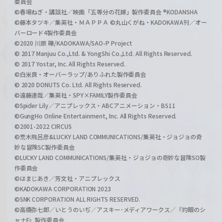
委員会
©春場ねぎ・講談社／映画「五等分の花嫁」製作委員会 ®KODANSHA
©藤本タツキ／集英社・ＭＡＰＰＡ ©丸山くがね・KADOKAWA刊／オー
バーロード4製作委員会
©2020 川原 礫/KADOKAWA/SAO-P Project
© 2017 Manjuu Co.,Ltd. & YongShi Co.,Ltd. All Rights Reserved.
© 2017 Yostar, Inc. All Rights Reserved.
©白米良・オーバーラップ/ありふれた製作委員会
© 2020 DONUTS Co. Ltd. All Rights Reserved.
©遠藤達哉／集英社・SPY×FAMILY製作委員会
©Spider Lily／アニプレックス・ABCアニメーション・BS11
©GungHo Online Entertainment, Inc. All Rights Reserved.
©2001-2022 CIRCUS
©荒木飛呂彦&LUCKY LAND COMMUNICATIONS/集英社・ジョジョの奇
妙な冒険SC製作委員会
©LUCKY LAND COMMUNICATIONS/集英社・ジョジョの奇妙な冒険SO製
作委員会
©はまじあき／芳文社・アニプレックス
©KADOKAWA CORPORATION 2023
©SNK CORPORATION ALL RIGHTS RESERVED.
©高橋弥七郎／いとうのいぢ／アスキー･メディアワークス／『灼眼のシ
ャナF』製作委員会