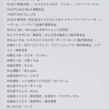
©2017 時雨沢恵一／ＫＡＤＯＫＡＷＡ アスキー・メディアワークス／
GGO Project illust.黒星紅白
TM ©TOHO CO., LTD.
©2014 榎宮祐・株式会社ＫＡＤＯＫＡＷＡ メディアファクトリー刊／ノ
ーゲーム・ノーライフ全権代理委員会
©2011 5pb.／Nitroplus 未来ガジェット研究所
©ミウラタダヒロ／集英社・ゆらぎ荘の幽奈さん製作委員会
©丸山くがね・ＫＡＤＯＫＡＷＡ刊／オーバーロード2製作委員会
©蝸牛くも・SBクリエイティブ／ゴブリンスレイヤー製作委員会 イラ
スト／神奈月昇
©暁なつめ・カカオ・ランタン
©暁なつめ・三嶋くろね
©岩井恭平・るろお
©上栖綴人・Nitroplus
©春日部タケル・ユキヲ
©枯野瑛・ｕｅ ©気がつけば毛玉・かにビーム
©久慈マサムネ・平つくね
©久慈マサムネ・Hisasi
©島田フミカネ・築地俊彦・月並甲介・ヤマグチノボル
©島田フミカネ・南房秀久・飯沼俊規
©しめさば・ぶーた