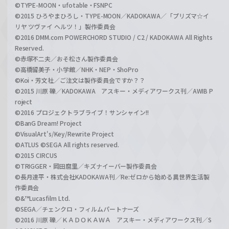
©TYPE-MOON・ufotable・FSNPC
©2015 ひろやまひろし・TYPE-MOON／KADOKAWA／「プリズマ☆イ
リヤ ツヴァイ ヘルツ！」製作委員会
©2016 DMM.com POWERCHORD STUDIO / C2 / KADOKAWA All Rights
Reserved.
©赤塚不二夫／おそ松さん製作委員会
©高橋留美子・小学館／NHK・NEP・ShoPro
©Koi・芳文社／ご注文は製作委員会ですか？？
©2015 川原 礫／KADOKAWA アスキー・メディアワークス刊／AWIB P
roject
©2016 プロジェクトラブライブ！サンシャイン!!
©BanG Dream! Project
©VisualArt's/Key/Rewrite Project
©ATLUS ©SEGA All rights reserved.
©2015 CIRCUS
©TRIGGER・岡田麿里／キズナイーバー製作委員会
©長月達平・株式会社KADOKAWA刊／Re:ゼロから始める異世界生活製
作委員会
©&™Lucasfilm Ltd.
©SEGA／チェンクロ・フィルムパートナーズ
©2016 川原 礫／ＫＡＤＯＫＡＷＡ アスキー・メディアワークス刊／S