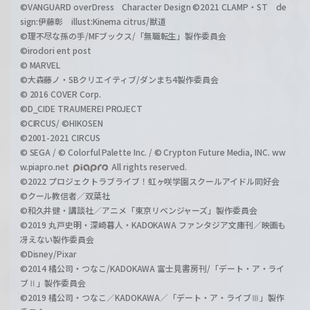
©VANGUARD overDress Character Design ©2021 CLAMP・ST de
sign:伊藤彰 illust:Kinema citrus/獣道
©理不尽な孫の手/MFブックス/「無職転生」製作委員会
©irodori ent post
© MARVEL
©大森藤ノ・SBクリエイティブ/ダンまち4製作委員会
© 2016 COVER Corp.
©D_CIDE TRAUMEREI PROJECT
©CIRCUS/ ©HIKOSEN
©2001-2021 CIRCUS
© SEGA / © Colorful Palette Inc. / © Crypton Future Media, INC. ww
w.piapro.net
All rights reserved.
©2022 プロジェクトラブライブ！虹ヶ咲学園スクールアイドル同好会
©クール教信者／双葉社
©和久井健・講談社／アニメ「東京リベンジャーズ」製作委員会
©2019 丸戸史明・深崎暮人・KADOKAWA ファンタジア文庫刊／映画も
冴えない製作委員会
©Disney/Pixar
©2014 橘公司・つなこ/KADOKAWA 富士見書房刊/「デート・ア・ライ
ブⅡ」製作委員会
©2019 橘公司・つなこ／KADOKAWA／「デート・ア・ライブⅢ」製作