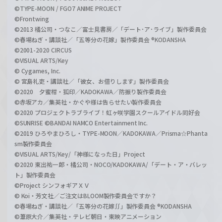
©TYPE-MOON / FGO7 ANIME PROJECT
©Frontwing
©2013 橘公司・つなこ／富士見書房／「デート･ア･ライブ」製作委員会
©春場ねぎ・講談社／「五等分の花嫁」製作委員会 ®KODANSHA
©2001-2020 CIRCUS
©VISUAL ARTS/Key
© Cygames, Inc.
© 宮島礼吏・講談社／「彼女、お借りします」製作委員会
©2020 夕蜜柑・狐印／KADOKAWA／防振り製作委員会
©赤坂アカ／集英社・かぐや様は告らせたい製作委員会
©2020 プロジェクトラブライブ！虹ヶ咲学園スクールアイドル同好会
©SUNRISE ©BANDAI NAMCO Entertainment Inc.
©2019 ひろやまひろし・TYPE-MOON／KADOKAWA／Prisma☆Phanta
sm製作委員会
©VISUAL ARTS/Key/「神様になった日」Project
©2020 東出祐一郎・橘公司・NOCO/KADOKAWA/「デート・ア・バレッ
ト」製作委員会
©Project シンフォギアＸＶ
© Koi・芳文社／ご注文はBLOOM製作委員会ですか？
©春場ねぎ・講談社／「五等分の花嫁∬」製作委員会 ®KODANSHA
©葦原大介／集英社・テレビ朝日・東映アニメーション