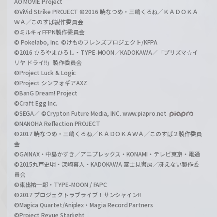
AO MOVIE Project
©ViVid Strike PROJECT ©2016 暁なつめ・三嶋くろね／ＫＡＤＯＫＡ
ＷＡ／このすば製作委員会
©ミルキィFFPN製作委員会
© Pokelabo, Inc. ©けものフレンズプロジェクト/KFPA
©2016 ひろやまひろし・TYPE-MOON／KADOKAWA／「プリズマ☆イ
リヤ ドライ!!」製作委員会
©Project Luck & Logic
©Project シンフォギアAXZ
©BanG Dream! Project
©Craft Egg Inc.
©SEGA／ ©Crypton Future Media, INC. www.piapro.net
©NANOHA Reflection PROJECT
©2017 暁なつめ・三嶋くろね／ＫＡＤＯＫＡＷＡ／このすば２製作委員
会
©GAINAX・中島かずき／アニプレックス・KONAMI・テレビ東京・電通
©2015丸戸史明・深崎暮人・KADOKAWA 富士見書房／冴えない製作委
員会
©東出祐一郎・TYPE-MOON / FAPC
©2017 プロジェクトラブライブ！サンシャイン!!
©Magica Quartet/Aniplex・Magia Record Partners
©Project Revue Starlight