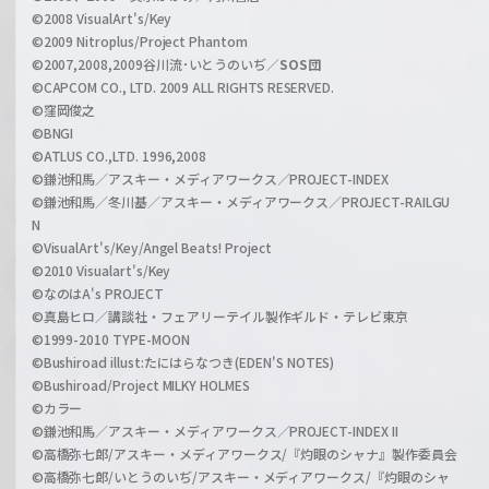
n
©2008 VisualArt's/Key
e
©2009 Nitroplus/Project Phantom
l
©2007,2008,2009谷川流･いとうのいぢ／
SOS団
©CAPCOM CO., LTD. 2009 ALL RIGHTS RESERVED.
©窪岡俊之
©BNGI
©ATLUS CO.,LTD. 1996,2008
©鎌池和馬／アスキー・メディアワークス／PROJECT-INDEX
©鎌池和馬／冬川基／アスキー・メディアワークス／PROJECT-RAILGU
N
©VisualArt's/Key/Angel Beats! Project
©2010 Visualart's/Key
©なのはA's PROJECT
©真島ヒロ／講談社・フェアリーテイル製作ギルド・テレビ東京
©1999-2010 TYPE-MOON
©Bushiroad illust:たにはらなつき(EDEN'S NOTES)
©Bushiroad/Project MILKY HOLMES
©カラー
©鎌池和馬／アスキー・メディアワークス／PROJECT-INDEX II
©高橋弥七郎/アスキー・メディアワークス/『灼眼のシャナ』製作委員会
©高橋弥七郎/いとうのいぢ/アスキー・メディアワークス/『灼眼のシャ