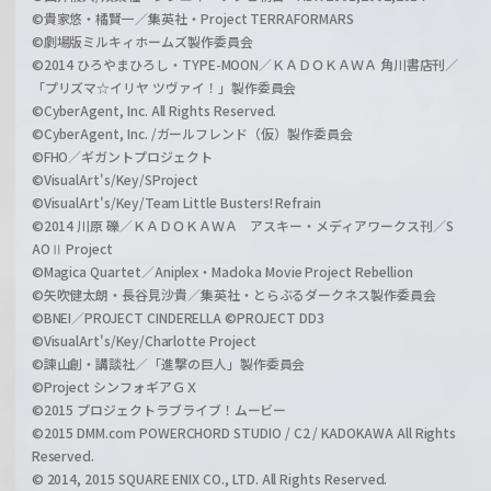
©貴家悠・橘賢一／集英社・Project TERRAFORMARS
©劇場版ミルキィホームズ製作委員会
©2014 ひろやまひろし・TYPE-MOON／ＫＡＤＯＫＡＷＡ 角川書店刊／
「プリズマ☆イリヤ ツヴァイ！」製作委員会
©CyberAgent, Inc. All Rights Reserved.
©CyberAgent, Inc. /ガールフレンド（仮）製作委員会
©FHO／ギガントプロジェクト
©VisualArt's/Key/SProject
©VisualArt's/Key/Team Little Busters! Refrain
©2014 川原 礫／ＫＡＤＯＫＡＷＡ アスキー・メディアワークス刊／S
AOⅡ Project
©Magica Quartet／Aniplex・Madoka Movie Project Rebellion
©矢吹健太朗・長谷見沙貴／集英社・とらぶるダークネス製作委員会
©BNEI／PROJECT CINDERELLA ©PROJECT DD3
©VisualArt's/Key/Charlotte Project
©諫山創・講談社／「進撃の巨人」製作委員会
©Project シンフォギアＧＸ
©2015 プロジェクトラブライブ！ムービー
©2015 DMM.com POWERCHORD STUDIO / C2 / KADOKAWA All Rights
Reserved.
© 2014, 2015 SQUARE ENIX CO., LTD. All Rights Reserved.