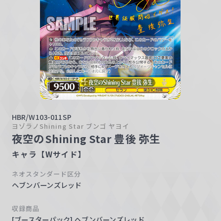
w
a
r
z
HBR/W103-011SP
ヨゾラノShining Star ブンゴ ヤヨイ
夜空のShining Star 豊後 弥生
キャラ【Wサイド】
ネオスタンダード区分
ヘブンバーンズレッド
収録商品
[ブースターパック] ヘブンバーンズレッド