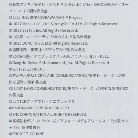
©藤本タツキ／集英社・ＭＡＰＰＡ ©丸山くがね・KADOKAWA刊／オー
バーロード4製作委員会
©2020 川原 礫/KADOKAWA/SAO-P Project
© 2017 Manjuu Co.,Ltd. & YongShi Co.,Ltd. All Rights Reserved.
© 2017 Yostar, Inc. All Rights Reserved.
©白米良・オーバーラップ/ありふれた製作委員会
© 2020 DONUTS Co. Ltd. All Rights Reserved.
©遠藤達哉／集英社・SPY×FAMILY製作委員会
©Spider Lily／アニプレックス・ABCアニメーション・BS11
©GungHo Online Entertainment, Inc. All Rights Reserved.
©2001-2022 CIRCUS
©荒木飛呂彦&LUCKY LAND COMMUNICATIONS/集英社・ジョジョの奇
妙な冒険SC製作委員会
©LUCKY LAND COMMUNICATIONS/集英社・ジョジョの奇妙な冒険SO製
作委員会
©はまじあき／芳文社・アニプレックス
©KADOKAWA CORPORATION 2023
©SNK CORPORATION ALL RIGHTS RESERVED.
©高橋弥七郎／いとうのいぢ／アスキー･メディアワークス／『灼眼のシ
ャナF』製作委員会
©PROJECT YOHANE