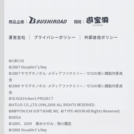
W
T
e
u
i
b
商品企画：
開発：
ß
e
S
O
運営会社
プライバシーポリシー
外部送信ポリシー
c
f
h
f
w
i
a
©CIRCUS
c
©2007 VisualArt's/Key
r
i
©2007 ヤマグチノボル･メディアファクトリー／ゼロの使い魔製作委員
z
会
a
©2008 ヤマグチノボル･メディアファクトリー／ゼロの使い魔製作委員
l
会
C
©なのはStrikerS PROJECT
h
©ATLUS CO.,LTD.1996,2006 ALL RIGHTS RESERVED.
a
©NIPPON ICHI SOFTWARE INC. ©TYPE-MOON All Rights Reserved.
n
©SEGA
©2005、2009 美水かがみ／角川書店
n
©2008 VisualArt's/Key
e