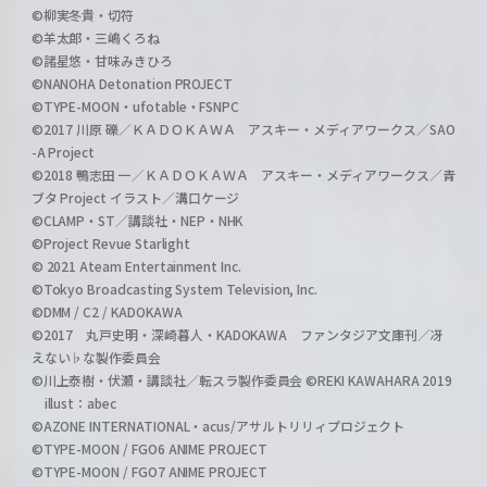
©柳実冬貴・切符
©羊太郎・三嶋くろね
©諸星悠・甘味みきひろ
©NANOHA Detonation PROJECT
©TYPE-MOON・ufotable・FSNPC
©2017 川原 礫／ＫＡＤＯＫＡＷＡ アスキー・メディアワークス／SAO
-A Project
©2018 鴨志田 一／ＫＡＤＯＫＡＷＡ アスキー・メディアワークス／青
ブタ Project イラスト／溝口ケージ
©CLAMP・ST／講談社・NEP・NHK
©Project Revue Starlight
© 2021 Ateam Entertainment Inc.
©Tokyo Broadcasting System Television, Inc.
©DMM / C2 / KADOKAWA
©2017 丸戸史明・深崎暮人・KADOKAWA ファンタジア文庫刊／冴
えない♭な製作委員会
©川上泰樹・伏瀬・講談社／転スラ製作委員会 ©REKI KAWAHARA 2019
illust：abec
©AZONE INTERNATIONAL・acus/アサルトリリィプロジェクト
©TYPE-MOON / FGO6 ANIME PROJECT
©TYPE-MOON / FGO7 ANIME PROJECT