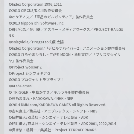
©Index Corporation 1996,2011
©2013 CIRCUS/D.C.III製作委員会
©オケアノス／「翠星のガルガンティア」製作委員会
©2013 Nippon Ichi Software, Inc.
©鎌池和馬／冬川基／アスキー・メディアワークス／PROJECT-RAILGU
N S
©sole;viola／Progetto 幻影太陽
©Index Corporation/「デビルサバイバー2」アニメーション製作委員会
©2013 ひろやまひろし・TYPE-MOON・角川書店／「プリズマ☆イリ
ヤ」製作委員会
©Project wooser 2
©Project シンフォギアＧ
©2013 プロジェクトラブライブ！
©KLabGames
© TRIGGER・中島かずき／キルラキル製作委員会
©橙乃ままれ・KADOKAWA／NHK・NEP
©2014 DMM.com/KADOKAWA GAMES All Rights Reserved.
©古味直志／集英社・アニプレックス・シャフト・MBS
©臼井儀人/双葉社・シンエイ・テレビ朝日・ADK
©臼井儀人/双葉社・シンエイ・テレビ朝日・ADK 2001,2002,2014
©貴家悠・橘賢一／集英社・Project TERRAFORMARS