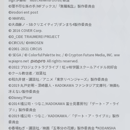
©理不尽な孫の手/MFブックス/「無職転生」製作委員会
©irodori ent post
© MARVEL
©大森藤ノ・SBクリエイティブ/ダンまち4製作委員会
© 2016 COVER Corp.
©D_CIDE TRAUMEREI PROJECT
©CIRCUS/ ©HIKOSEN
©2001-2021 CIRCUS
© SEGA / © Colorful Palette Inc. / © Crypton Future Media, INC. ww
w.piapro.net
All rights reserved.
©2022 プロジェクトラブライブ！虹ヶ咲学園スクールアイドル同好会
©クール教信者／双葉社
©和久井健・講談社／アニメ「東京リベンジャーズ」製作委員会
©2019 丸戸史明・深崎暮人・KADOKAWA ファンタジア文庫刊／映画も
冴えない製作委員会
©Disney/Pixar
©2014 橘公司・つなこ/KADOKAWA 富士見書房刊/「デート・ア・ライ
ブⅡ」製作委員会
©2019 橘公司・つなこ／KADOKAWA／「デート・ア・ライブⅢ」製作
委員会
©春場ねぎ・講談社／映画「五等分の花嫁」製作委員会 ®KODANSHA