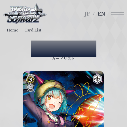
メ
ヴ
ニ
ァ
JP
EN
ュ
イ
ー
ス
Home
Card List
シ
ュ
Card List
ヴ
ァ
カードリスト
ル
ツ
｜
W
e
i
ß
S
c
h