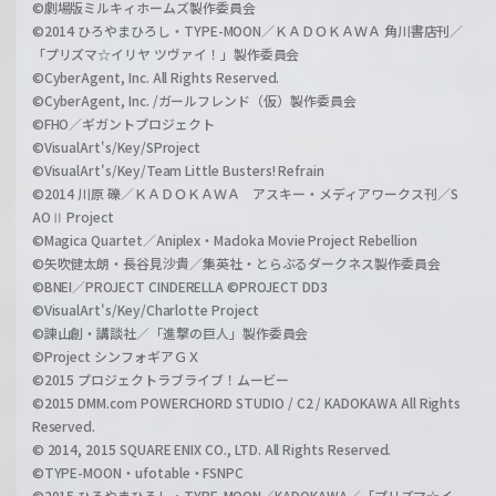
©劇場版ミルキィホームズ製作委員会
©2014 ひろやまひろし・TYPE-MOON／ＫＡＤＯＫＡＷＡ 角川書店刊／
「プリズマ☆イリヤ ツヴァイ！」製作委員会
©CyberAgent, Inc. All Rights Reserved.
©CyberAgent, Inc. /ガールフレンド（仮）製作委員会
©FHO／ギガントプロジェクト
©VisualArt's/Key/SProject
©VisualArt's/Key/Team Little Busters! Refrain
©2014 川原 礫／ＫＡＤＯＫＡＷＡ アスキー・メディアワークス刊／S
AOⅡ Project
©Magica Quartet／Aniplex・Madoka Movie Project Rebellion
©矢吹健太朗・長谷見沙貴／集英社・とらぶるダークネス製作委員会
©BNEI／PROJECT CINDERELLA ©PROJECT DD3
©VisualArt's/Key/Charlotte Project
©諫山創・講談社／「進撃の巨人」製作委員会
©Project シンフォギアＧＸ
©2015 プロジェクトラブライブ！ムービー
©2015 DMM.com POWERCHORD STUDIO / C2 / KADOKAWA All Rights
Reserved.
© 2014, 2015 SQUARE ENIX CO., LTD. All Rights Reserved.
©TYPE-MOON・ufotable・FSNPC
©2015 ひろやまひろし・TYPE-MOON／KADOKAWA／「プリズマ☆イ