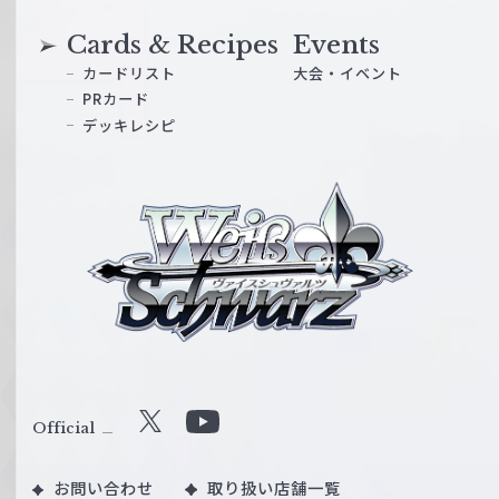
Cards & Recipes
Events
カードリスト
大会・イベント
PRカード
デッキレシピ
ヴ
ァ
イ
ス
シ
ュ
ヴ
ァ
ル
Official
X
Y
ツ
o
｜
お問い合わせ
取り扱い店舗一覧
u