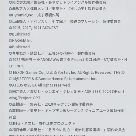
©矢吹健太朗／集英社・あやかしトライアングル製作委員会
©赤坂アカ×横槍メンゴ／集英社・【推しの子】製作委員会
©Pyramid,Inc.／成子坂製作所
©山田鐘人・アベツカサ／小学館／「葬送のフリーレン」製作委員会
©2015, 2017, 2021 BIGWEST
©Bushiroad
©HAKAMA Inc
©Bushiroad
©春場ねぎ・講談社／「五等分の花嫁∽」製作委員会
©2022 鴨志田 一/KADOKAWA/青ブタ Project ©CLAMP・ST/講談社・N
EP・NHK
© NEXON Games Co., Ltd. & Yostar, Inc. All Rights Reserved. THE ID
OLM@STER™& ©Bandai Namco Entertainment Inc.
©ATLUS ©SEGA All rights reserved.
©臼井儀人／双葉社・シンエイ・テレビ朝日・ADK 1993-2024 ©Front
wing/Project GPT
©高橋陽一／集英社・2018キャプテン翼製作委員会
©高橋陽一／集英社・キャプテン翼シーズン２ ジュニアユース編製作委
員会
©あfろ・芳文社／野外活動プロジェクト
©和月伸宏／集英社・「るろうに剣心 －明治剣客浪漫譚－」製作委員会
©WFS Developed by WRIGHT FLYER STUDIOS