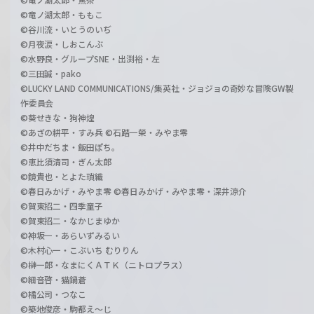
©竜ノ湖太郎・ももこ
©谷川流・いとうのいぢ
©月夜涙・しおこんぶ
©水野良・グループSNE・出渕裕・左
©三田誠・pako
©LUCKY LAND COMMUNICATIONS/集英社・ジョジョの奇妙な冒険GW製
作委員会
©葵せきな・狗神煌
©あざの耕平・すみ兵 ©石踏一榮・みやま零
©井中だちま・飯田ぽち。
©恵比須清司・ぎん太郎
©鏡貴也・とよた瑣織
©春日みかげ・みやま零 ©春日みかげ・みやま零・深井涼介
©賀東招二・四季童子
©賀東招二・なかじまゆか
©神坂一・あらいずみるい
©木村心一・こぶいち むりりん
©榊一郎・なまにくＡＴＫ（ニトロプラス）
©細音啓・猫鍋蒼
©橘公司・つなこ
©築地俊彦・駒都え～じ