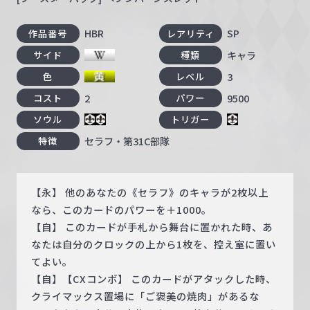
HBR
SP
作品番号
レアリティ
キャラ
サイド
種類
3
色
レベル
2
9500
コスト
パワー
ソウル
トリガー
セラフ・第31C部隊
特徴
【永】 他のあなたの《セラフ》のキャラが2枚以上
なら、このカードのパワーを＋1000。
【自】 このカードが手札から舞台に置かれた時、あ
なたは自分のクロックの上から1枚を、控え室に置い
てよい。
【自】【CXコンボ】 このカードがアタックした時、
クライマックス置場に「ご褒美の焼肉」があるな