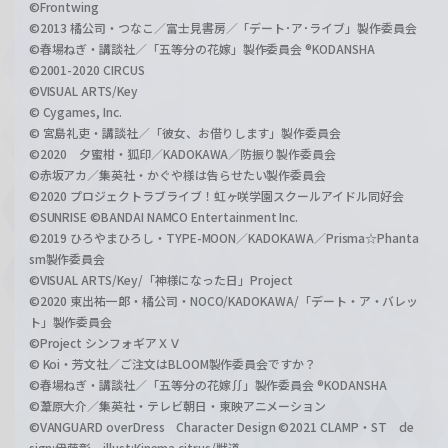
©Frontwing
©2013 橘公司・つなこ／富士見書房／「デート･ア･ライブ」製作委員会
©春場ねぎ・講談社／「五等分の花嫁」製作委員会 ®KODANSHA
©2001-2020 CIRCUS
©VISUAL ARTS/Key
© Cygames, Inc.
© 宮島礼吏・講談社／「彼女、お借りします」製作委員会
©2020 夕蜜柑・狐印／KADOKAWA／防振り製作委員会
©赤坂アカ／集英社・かぐや様は告らせたい製作委員会
©2020 プロジェクトラブライブ！虹ヶ咲学園スクールアイドル同好会
©SUNRISE ©BANDAI NAMCO Entertainment Inc.
©2019 ひろやまひろし・TYPE-MOON／KADOKAWA／Prisma☆Phanta
sm製作委員会
©VISUAL ARTS/Key/「神様になった日」Project
©2020 東出祐一郎・橘公司・NOCO/KADOKAWA/「デート・ア・バレッ
ト」製作委員会
©Project シンフォギアＸＶ
© Koi・芳文社／ご注文はBLOOM製作委員会ですか？
©春場ねぎ・講談社／「五等分の花嫁∬」製作委員会 ®KODANSHA
©葦原大介／集英社・テレビ朝日・東映アニメーション
©VANGUARD overDress Character Design ©2021 CLAMP・ST de
sign:伊藤彰 illust:Kinema citrus/獣道