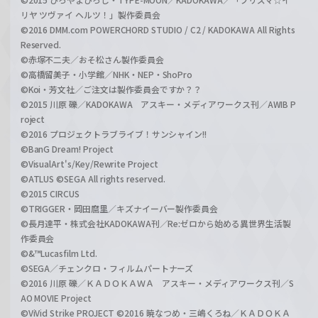
リヤ ツヴァイ ヘルツ！」製作委員会
©2016 DMM.com POWERCHORD STUDIO / C2 / KADOKAWA All Rights
Reserved.
©赤塚不二夫／おそ松さん製作委員会
©高橋留美子・小学館／NHK・NEP・ShoPro
©Koi・芳文社／ご注文は製作委員会ですか？？
©2015 川原 礫／KADOKAWA アスキー・メディアワークス刊／AWIB P
roject
©2016 プロジェクトラブライブ！サンシャイン!!
©BanG Dream! Project
©VisualArt's/Key/Rewrite Project
©ATLUS ©SEGA All rights reserved.
©2015 CIRCUS
©TRIGGER・岡田麿里／キズナイーバー製作委員会
©長月達平・株式会社KADOKAWA刊／Re:ゼロから始める異世界生活製
作委員会
©&™Lucasfilm Ltd.
©SEGA／チェンクロ・フィルムパートナーズ
©2016 川原 礫／ＫＡＤＯＫＡＷＡ アスキー・メディアワークス刊／S
AO MOVIE Project
©ViVid Strike PROJECT ©2016 暁なつめ・三嶋くろね／ＫＡＤＯＫＡ