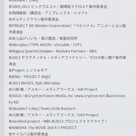
©2009,2011 ビックウエスト／劇場版マクロスＦ製作委員会
©西尾維新／講談社・アニプレックス・シャフト
©ギルティクラウン製作委員会
©PROJECT DD ©Index Corporation/「ペルソナ４」アニメーション製
作委員会
©あらゐけいいち・角川書店／東雲研究所
©Nitroplus/TYPE-MOON・ufotable・FZPC
©Magica Quartet/Aniplex・Madoka Partners・MBS
©2012 ヤマグチノボル・メディアファクトリー／ゼロの使い魔Ｆ製作委
員会
©Project シンフォギア
©BNGI／PROJECT iM@S
©2012 MAGES./5pb./Nitroplus
©川原 礫／アスキー・メディアワークス／AW Project
©SEGA / ©Crypton Future Media, Inc. www.crypton.net Illustration
by KEI
©VisualArt's/Key/Team Little Busters!
©川原 礫／アスキー・メディアワークス／SAO Project
©vividred project・MBS ©2013 プロジェクトラブライブ！
©NANOHA The MOVIE 2nd A's PROJECT
©サイコパス製作委員会