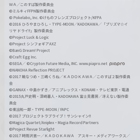
ＷＡ／このすば製作委員会
©ミルキィFFPN製作委員会
© Pokelabo, Inc. ©けものフレンズプロジェクト/KFPA
©2016 ひろやまひろし・TYPE-MOON／KADOKAWA／「プリズマ☆イ
リヤ ドライ!!」製作委員会
©Project Luck & Logic
©Project シンフォギアAXZ
©BanG Dream! Project
©Craft Egg Inc.
©SEGA／ ©Crypton Future Media, INC. www.piapro.net
©NANOHA Reflection PROJECT
©2017 暁なつめ・三嶋くろね／ＫＡＤＯＫＡＷＡ／このすば２製作委員
会
©GAINAX・中島かずき／アニプレックス・KONAMI・テレビ東京・電通
©2015丸戸史明・深崎暮人・KADOKAWA 富士見書房／冴えない製作委
員会
©東出祐一郎・TYPE-MOON / FAPC
©2017 プロジェクトラブライブ！サンシャイン!!
©Magica Quartet/Aniplex・Magia Record Partners
©Project Revue Starlight
©2017 時雨沢恵一／ＫＡＤＯＫＡＷＡ アスキー・メディアワークス／