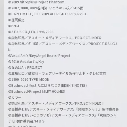
©2009 Nitroplus/Project Phantom
l
©2007,2008,2009谷川流･いとうのいぢ／
SOS団
©CAPCOM CO., LTD. 2009 ALL RIGHTS RESERVED.
©窪岡俊之
©BNGI
©ATLUS CO.,LTD. 1996,2008
©鎌池和馬／アスキー・メディアワークス／PROJECT-INDEX
©鎌池和馬／冬川基／アスキー・メディアワークス／PROJECT-RAILGU
N
©VisualArt's/Key/Angel Beats! Project
©2010 Visualart's/Key
©なのはA's PROJECT
©真島ヒロ／講談社・フェアリーテイル製作ギルド・テレビ東京
©1999-2010 TYPE-MOON
©Bushiroad illust:たにはらなつき(EDEN'S NOTES)
©Bushiroad/Project MILKY HOLMES
©カラー
©鎌池和馬／アスキー・メディアワークス／PROJECT-INDEX II
©高橋弥七郎/アスキー・メディアワークス/『灼眼のシャナ』製作委員会
©高橋弥七郎/いとうのいぢ/アスキー・メディアワークス/『灼眼のシャ
ナII』製作委員会/ＭＢＳ
©VisualArt's/Key