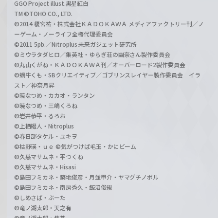
GGO Project illust.黒星紅白
TM ©TOHO CO., LTD.
©2014 榎宮祐・株式会社ＫＡＤＯＫＡＷＡ メディアファクトリー刊／ノ
ーゲーム・ノーライフ全権代理委員会
©2011 5pb.／Nitroplus 未来ガジェット研究所
©ミウラタダヒロ／集英社・ゆらぎ荘の幽奈さん製作委員会
©丸山くがね・ＫＡＤＯＫＡＷＡ刊／オーバーロード2製作委員会
©蝸牛くも・SBクリエイティブ／ゴブリンスレイヤー製作委員会 イラ
スト／神奈月昇
©暁なつめ・カカオ・ランタン
©暁なつめ・三嶋くろね
©岩井恭平・るろお
©上栖綴人・Nitroplus
©春日部タケル・ユキヲ
©枯野瑛・ｕｅ ©気がつけば毛玉・かにビーム
©久慈マサムネ・平つくね
©久慈マサムネ・Hisasi
©島田フミカネ・築地俊彦・月並甲介・ヤマグチノボル
©島田フミカネ・南房秀久・飯沼俊規
©しめさば・ぶーた
©竜ノ湖太郎・天之有
©竜ノ湖太郎・焦茶