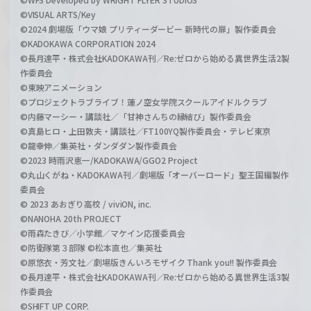
©VISUAL ARTS/Key
©2024 劇場版「ウマ娘 プリティーダービー 新時代の扉」製作委員会
©KADOKAWA CORPORATION 2024
©長月達平・株式会社KADOKAWA刊／Re:ゼロから始める異世界生活2製
作委員会
©東映アニメーション
©プロジェクトラブライブ！蓮ノ空女学院スクールアイドルクラブ
©内藤マーシー・講談社／「甘神さんちの縁結び」製作委員会
©真島ヒロ・上田敦夫・講談社／FT100YQ製作委員会・テレビ東京
©龍幸伸／集英社・ダンダダン製作委員会
©2023 時雨沢恵一/KADOKAWA/GGO2 Project
©丸山くがね・KADOKAWA刊／劇場版「オーバーロード」聖王国編製作
委員会
© 2023 あおぎり高校 / viviON, inc.
©NANOHA 20th PROJECT
©雨森たきび／小学館／マケイン応援委員会
©防衛隊第３部隊 ©松本直也／集英社
©原悠衣・芳文社／劇場版きんいろモザイク Thank you!! 製作委員会
©長月達平・株式会社KADOKAWA刊／Re:ゼロから始める異世界生活3製
作委員会
©SHIFT UP CORP.