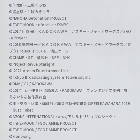
©羊太郎・三嶋くろね
©諸星悠・甘味みきひろ
©NANOHA Detonation PROJECT
©TYPE-MOON・ufotable・FSNPC
©2017 川原 礫／ＫＡＤＯＫＡＷＡ アスキー・メディアワークス／SAO
-A Project
©2018 鴨志田 一／ＫＡＤＯＫＡＷＡ アスキー・メディアワークス／青
ブタ Project イラスト／溝口ケージ
©CLAMP・ST／講談社・NEP・NHK
©Project Revue Starlight
© 2021 Ateam Entertainment Inc.
©Tokyo Broadcasting System Television, Inc.
©DMM / C2 / KADOKAWA
©2017 丸戸史明・深崎暮人・KADOKAWA ファンタジア文庫刊／冴
えない♭な製作委員会
©川上泰樹・伏瀬・講談社／転スラ製作委員会 ©REKI KAWAHARA 2019
illust：abec
©AZONE INTERNATIONAL・acus/アサルトリリィプロジェクト
©TYPE-MOON / FGO6 ANIME PROJECT
©TYPE-MOON / FGO7 ANIME PROJECT
©Frontwing