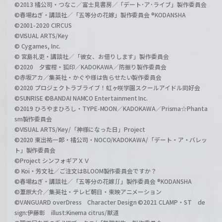
©2013 橘公司・つなこ／富士見書房／「デート･ア･ライブ」製作委員会
©春場ねぎ・講談社／「五等分の花嫁」製作委員会 ®KODANSHA
©2001-2020 CIRCUS
©VISUAL ARTS/Key
© Cygames, Inc.
© 宮島礼吏・講談社／「彼女、お借りします」製作委員会
©2020 夕蜜柑・狐印／KADOKAWA／防振り製作委員会
©赤坂アカ／集英社・かぐや様は告らせたい製作委員会
©2020 プロジェクトラブライブ！虹ヶ咲学園スクールアイドル同好会
©SUNRISE ©BANDAI NAMCO Entertainment Inc.
©2019 ひろやまひろし・TYPE-MOON／KADOKAWA／Prisma☆Phanta
sm製作委員会
©VISUAL ARTS/Key/「神様になった日」Project
©2020 東出祐一郎・橘公司・NOCO/KADOKAWA/「デート・ア・バレッ
ト」製作委員会
©Project シンフォギアＸＶ
© Koi・芳文社／ご注文はBLOOM製作委員会ですか？
©春場ねぎ・講談社／「五等分の花嫁∬」製作委員会 ®KODANSHA
©葦原大介／集英社・テレビ朝日・東映アニメーション
©VANGUARD overDress Character Design ©2021 CLAMP・ST de
sign:伊藤彰 illust:Kinema citrus/獣道