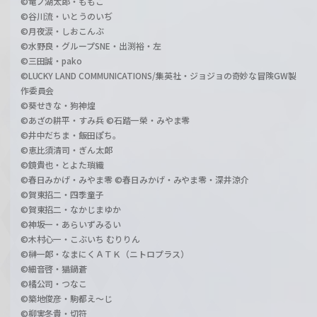
©竜ノ湖太郎・ももこ
©谷川流・いとうのいぢ
©月夜涙・しおこんぶ
©水野良・グループSNE・出渕裕・左
©三田誠・pako
©LUCKY LAND COMMUNICATIONS/集英社・ジョジョの奇妙な冒険GW製
作委員会
©葵せきな・狗神煌
©あざの耕平・すみ兵 ©石踏一榮・みやま零
©井中だちま・飯田ぽち。
©恵比須清司・ぎん太郎
©鏡貴也・とよた瑣織
©春日みかげ・みやま零 ©春日みかげ・みやま零・深井涼介
©賀東招二・四季童子
©賀東招二・なかじまゆか
©神坂一・あらいずみるい
©木村心一・こぶいち むりりん
©榊一郎・なまにくＡＴＫ（ニトロプラス）
©細音啓・猫鍋蒼
©橘公司・つなこ
©築地俊彦・駒都え～じ
©柳実冬貴・切符