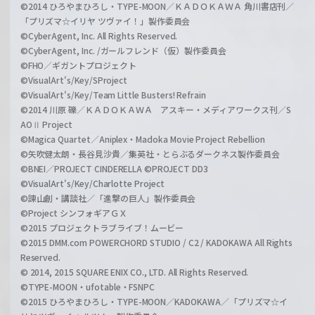
©2014 ひろやまひろし・TYPE-MOON／ＫＡＤＯＫＡＷＡ 角川書店刊／
「プリズマ☆イリヤ ツヴァイ！」製作委員会
©CyberAgent, Inc. All Rights Reserved.
©CyberAgent, Inc. /ガールフレンド（仮）製作委員会
©FHO／ギガントプロジェクト
©VisualArt's/Key/SProject
©VisualArt's/Key/Team Little Busters! Refrain
©2014 川原 礫／ＫＡＤＯＫＡＷＡ アスキー・メディアワークス刊／S
AOⅡ Project
©Magica Quartet／Aniplex・Madoka Movie Project Rebellion
©矢吹健太朗・長谷見沙貴／集英社・とらぶるダークネス製作委員会
©BNEI／PROJECT CINDERELLA ©PROJECT DD3
©VisualArt's/Key/Charlotte Project
©諫山創・講談社／「進撃の巨人」製作委員会
©Project シンフォギアＧＸ
©2015 プロジェクトラブライブ！ムービー
©2015 DMM.com POWERCHORD STUDIO / C2 / KADOKAWA All Rights
Reserved.
© 2014, 2015 SQUARE ENIX CO., LTD. All Rights Reserved.
©TYPE-MOON・ufotable・FSNPC
©2015 ひろやまひろし・TYPE-MOON／KADOKAWA／「プリズマ☆イ