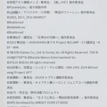
©赤坂アカ×横槍メンゴ／集英社・【推しの子】製作委員会
©Pyramid,Inc.／成子坂製作所
©山田鐘人・アベツカサ／小学館／「葬送のフリーレン」製作委員会
©2015, 2017, 2021 BIGWEST
©Bushiroad
©HAKAMA Inc
©Bushiroad
©春場ねぎ・講談社／「五等分の花嫁∽」製作委員会
©2022 鴨志田 一/KADOKAWA/青ブタ Project ©CLAMP・ST/講談社・N
EP・NHK
© NEXON Games Co., Ltd. & Yostar, Inc. All Rights Reserved. THE ID
OLM@STER™& ©Bandai Namco Entertainment Inc.
©ATLUS ©SEGA All rights reserved.
©臼井儀人／双葉社・シンエイ・テレビ朝日・ADK 1993-2024 ©Front
wing/Project GPT
©高橋陽一／集英社・2018キャプテン翼製作委員会
©高橋陽一／集英社・キャプテン翼シーズン２ ジュニアユース編製作委
員会
©あfろ・芳文社／野外活動プロジェクト
©和月伸宏／集英社・「るろうに剣心 －明治剣客浪漫譚－」製作委員会
©WFS Developed by WRIGHT FLYER STUDIOS