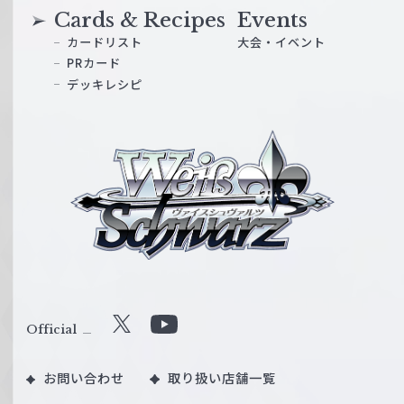
Cards & Recipes
Events
カードリスト
大会・イベント
PRカード
デッキレシピ
ヴ
ァ
イ
ス
シ
ュ
ヴ
ァ
ル
Official
X
Y
ツ
o
｜
お問い合わせ
取り扱い店舗一覧
u
W
T