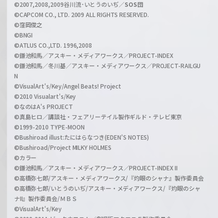
l
©2007,2008,2009谷川流･いとうのいぢ／
SOS団
©CAPCOM CO., LTD. 2009 ALL RIGHTS RESERVED.
©窪岡俊之
©BNGI
©ATLUS CO.,LTD. 1996,2008
©鎌池和馬／アスキー・メディアワークス／PROJECT-INDEX
©鎌池和馬／冬川基／アスキー・メディアワークス／PROJECT-RAILGU
N
©VisualArt's/Key/Angel Beats! Project
©2010 Visualart's/Key
©なのはA's PROJECT
©真島ヒロ／講談社・フェアリーテイル製作ギルド・テレビ東京
©1999-2010 TYPE-MOON
©Bushiroad illust:たにはらなつき(EDEN'S NOTES)
©Bushiroad/Project MILKY HOLMES
©カラー
©鎌池和馬／アスキー・メディアワークス／PROJECT-INDEX II
©高橋弥七郎/アスキー・メディアワークス/『灼眼のシャナ』製作委員会
©高橋弥七郎/いとうのいぢ/アスキー・メディアワークス/『灼眼のシャ
ナII』製作委員会/ＭＢＳ
©VisualArt's/Key