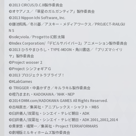
©2013 CIRCUS/D.C.III製作委員会
©オケアノス／「翠星のガルガンティア」製作委員会
©2013 Nippon Ichi Software, Inc.
©鎌池和馬／冬川基／アスキー・メディアワークス／PROJECT-RAILGU
N S
©sole;viola／Progetto 幻影太陽
©Index Corporation/「デビルサバイバー2」アニメーション製作委員会
©2013 ひろやまひろし・TYPE-MOON・角川書店／「プリズマ☆イリ
ヤ」製作委員会
©Project wooser 2
©Project シンフォギアＧ
©2013 プロジェクトラブライブ！
©KLabGames
© TRIGGER・中島かずき／キルラキル製作委員会
©橙乃ままれ・KADOKAWA／NHK・NEP
©2014 DMM.com/KADOKAWA GAMES All Rights Reserved.
©古味直志／集英社・アニプレックス・シャフト・MBS
©臼井儀人/双葉社・シンエイ・テレビ朝日・ADK
©臼井儀人/双葉社・シンエイ・テレビ朝日・ADK 2001,2002,2014
©貴家悠・橘賢一／集英社・Project TERRAFORMARS
©劇場版ミルキィホームズ製作委員会