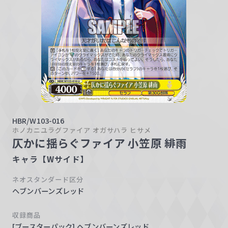
w
a
r
z
HBR/W103-016
ホノカニユラグファイア オガサハラ ヒサメ
仄かに揺らぐファイア 小笠原 緋雨
キャラ【Wサイド】
ネオスタンダード区分
ヘブンバーンズレッド
収録商品
[ブースターパック] ヘブンバーンズレッド