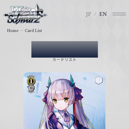
メ
ヴ
ニ
ァ
JP
EN
ュ
イ
ー
ス
Home
Card List
シ
ュ
Card List
ヴ
ァ
カードリスト
ル
ツ
｜
W
e
i
ß
S
c
h