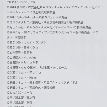
TM ©TOHO CO., LTD.
©2014 榎宮祐・株式会社ＫＡＤＯＫＡＷＡ メディアファクトリー刊／ノ
ーゲーム・ノーライフ全権代理委員会
©2011 5pb.／Nitroplus 未来ガジェット研究所
©ミウラタダヒロ／集英社・ゆらぎ荘の幽奈さん製作委員会
©丸山くがね・ＫＡＤＯＫＡＷＡ刊／オーバーロード2製作委員会
©蝸牛くも・SBクリエイティブ／ゴブリンスレイヤー製作委員会 イラ
スト／神奈月昇
©暁なつめ・カカオ・ランタン
©暁なつめ・三嶋くろね
©岩井恭平・るろお
©上栖綴人・Nitroplus
©春日部タケル・ユキヲ
©枯野瑛・ｕｅ ©気がつけば毛玉・かにビーム
©久慈マサムネ・平つくね
©久慈マサムネ・Hisasi
©島田フミカネ・築地俊彦・月並甲介・ヤマグチノボル
©島田フミカネ・南房秀久・飯沼俊規
©しめさば・ぶーた
©竜ノ湖太郎・天之有
©竜ノ湖太郎・焦茶