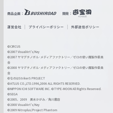
e
u
i
b
商品企画：
開発：
ß
e
S
O
運営会社
プライバシーポリシー
外部送信ポリシー
c
f
h
f
w
i
a
©CIRCUS
c
©2007 VisualArt's/Key
r
i
©2007 ヤマグチノボル･メディアファクトリー／ゼロの使い魔製作委員
z
会
a
©2008 ヤマグチノボル･メディアファクトリー／ゼロの使い魔製作委員
l
会
C
©なのはStrikerS PROJECT
h
©ATLUS CO.,LTD.1996,2006 ALL RIGHTS RESERVED.
a
©NIPPON ICHI SOFTWARE INC. ©TYPE-MOON All Rights Reserved.
n
©SEGA
©2005、2009 美水かがみ／角川書店
n
©2008 VisualArt's/Key
e
©2009 Nitroplus/Project Phantom