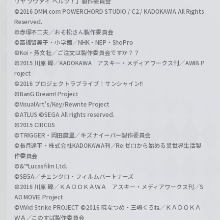
リヤ ツヴァイ ヘルツ！」製作委員会
©2016 DMM.com POWERCHORD STUDIO / C2 / KADOKAWA All Rights
Reserved.
©赤塚不二夫／おそ松さん製作委員会
©高橋留美子・小学館／NHK・NEP・ShoPro
©Koi・芳文社／ご注文は製作委員会ですか？？
©2015 川原 礫／KADOKAWA アスキー・メディアワークス刊／AWIB P
roject
©2016 プロジェクトラブライブ！サンシャイン!!
©BanG Dream! Project
©VisualArt's/Key/Rewrite Project
©ATLUS ©SEGA All rights reserved.
©2015 CIRCUS
©TRIGGER・岡田麿里／キズナイーバー製作委員会
©長月達平・株式会社KADOKAWA刊／Re:ゼロから始める異世界生活製
作委員会
©&™Lucasfilm Ltd.
©SEGA／チェンクロ・フィルムパートナーズ
©2016 川原 礫／ＫＡＤＯＫＡＷＡ アスキー・メディアワークス刊／S
AO MOVIE Project
©ViVid Strike PROJECT ©2016 暁なつめ・三嶋くろね／ＫＡＤＯＫＡ
ＷＡ／このすば製作委員会