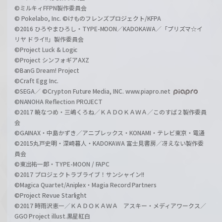
©ミルキィFFPN製作委員会
© Pokelabo, Inc. ©けものフレンズプロジェクト/KFPA
©2016 ひろやまひろし・TYPE-MOON／KADOKAWA／「プリズマ☆イ
リヤ ドライ!!」製作委員会
©Project Luck & Logic
©Project シンフォギアAXZ
©BanG Dream! Project
©Craft Egg Inc.
©SEGA／ ©Crypton Future Media, INC. www.piapro.net
©NANOHA Reflection PROJECT
©2017 暁なつめ・三嶋くろね／ＫＡＤＯＫＡＷＡ／このすば２製作委員
会
©GAINAX・中島かずき／アニプレックス・KONAMI・テレビ東京・電通
©2015丸戸史明・深崎暮人・KADOKAWA 富士見書房／冴えない製作委
員会
©東出祐一郎・TYPE-MOON / FAPC
©2017 プロジェクトラブライブ！サンシャイン!!
©Magica Quartet/Aniplex・Magia Record Partners
©Project Revue Starlight
©2017 時雨沢恵一／ＫＡＤＯＫＡＷＡ アスキー・メディアワークス／
GGO Project illust.黒星紅白