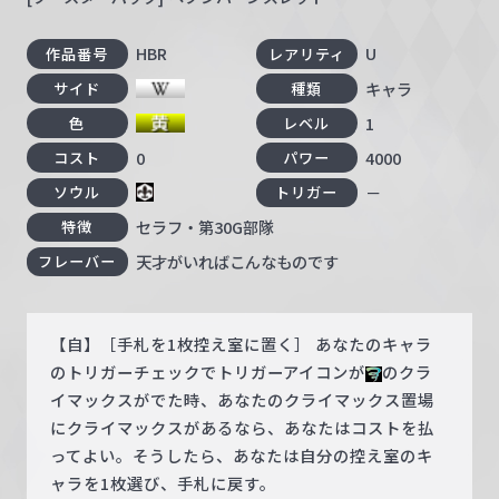
HBR
U
作品番号
レアリティ
キャラ
サイド
種類
1
色
レベル
0
4000
コスト
パワー
－
ソウル
トリガー
セラフ・第30G部隊
特徴
天才がいればこんなものです
フレーバー
【自】［手札を1枚控え室に置く］ あなたのキャラ
のトリガーチェックでトリガーアイコンが
のクラ
イマックスがでた時、あなたのクライマックス置場
にクライマックスがあるなら、あなたはコストを払
ってよい。そうしたら、あなたは自分の控え室のキ
ャラを1枚選び、手札に戻す。