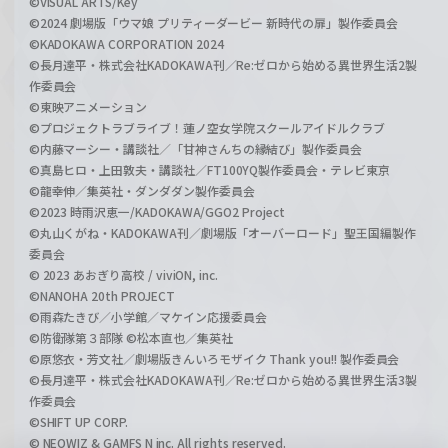
©VISUAL ARTS/Key
©2024 劇場版「ウマ娘 プリティーダービー 新時代の扉」製作委員会
©KADOKAWA CORPORATION 2024
©長月達平・株式会社KADOKAWA刊／Re:ゼロから始める異世界生活2製
作委員会
©東映アニメーション
©プロジェクトラブライブ！蓮ノ空女学院スクールアイドルクラブ
©内藤マーシー・講談社／「甘神さんちの縁結び」製作委員会
©真島ヒロ・上田敦夫・講談社／FT100YQ製作委員会・テレビ東京
©龍幸伸／集英社・ダンダダン製作委員会
©2023 時雨沢恵一/KADOKAWA/GGO2 Project
©丸山くがね・KADOKAWA刊／劇場版「オーバーロード」聖王国編製作
委員会
© 2023 あおぎり高校 / viviON, inc.
©NANOHA 20th PROJECT
©雨森たきび／小学館／マケイン応援委員会
©防衛隊第３部隊 ©松本直也／集英社
©原悠衣・芳文社／劇場版きんいろモザイク Thank you!! 製作委員会
©長月達平・株式会社KADOKAWA刊／Re:ゼロから始める異世界生活3製
作委員会
©SHIFT UP CORP.
© NEOWIZ & GAMFS N inc. All rights reserved.