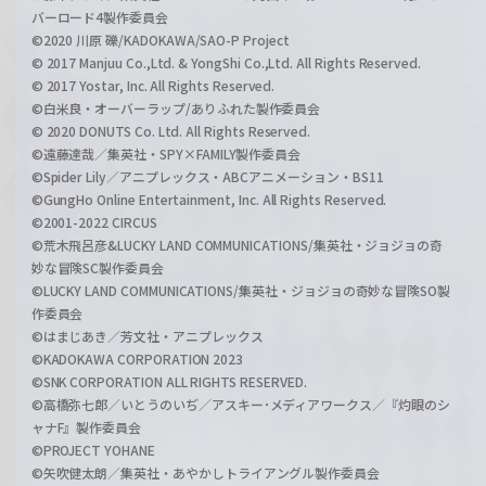
バーロード4製作委員会
©2020 川原 礫/KADOKAWA/SAO-P Project
© 2017 Manjuu Co.,Ltd. & YongShi Co.,Ltd. All Rights Reserved.
© 2017 Yostar, Inc. All Rights Reserved.
©白米良・オーバーラップ/ありふれた製作委員会
© 2020 DONUTS Co. Ltd. All Rights Reserved.
©遠藤達哉／集英社・SPY×FAMILY製作委員会
©Spider Lily／アニプレックス・ABCアニメーション・BS11
©GungHo Online Entertainment, Inc. All Rights Reserved.
©2001-2022 CIRCUS
©荒木飛呂彦&LUCKY LAND COMMUNICATIONS/集英社・ジョジョの奇
妙な冒険SC製作委員会
©LUCKY LAND COMMUNICATIONS/集英社・ジョジョの奇妙な冒険SO製
作委員会
©はまじあき／芳文社・アニプレックス
©KADOKAWA CORPORATION 2023
©SNK CORPORATION ALL RIGHTS RESERVED.
©高橋弥七郎／いとうのいぢ／アスキー･メディアワークス／『灼眼のシ
ャナF』製作委員会
©PROJECT YOHANE
©矢吹健太朗／集英社・あやかしトライアングル製作委員会