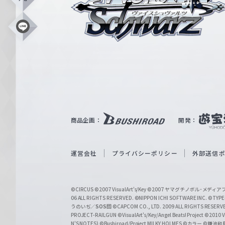
X
ス
シ
L
i
ュ
n
e
ヴ
ァ
ル
ツ
｜
商品企画：
開発：
W
e
i
運営会社
プライバシーポリシー
外部送信
ß
S
©CIRCUS
©2007 VisualArt's/Key
©2007 ヤマグチノボル･メデ
c
06 ALL RIGHTS RESERVED.
©NIPPON ICHI SOFTWARE INC. ©TYPE-
うのいぢ／
SOS団
©CAPCOM CO., LTD. 2009 ALL RIGHTS RESERV
h
PROJECT-RAILGUN
©VisualArt's/Key/Angel Beats! Project
©2010 Vi
w
N'S NOTES)
©Bushiroad/Project MILKY HOLMES
©カラー
©鎌池和馬