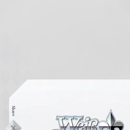
Share
ヴ
ァ
イ