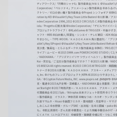
ディアワークス/『灼眼のシャナII』製作委員会/ＭＢＳ
©VisualArt's
a
Corporation/「ペルソナ４」アニメーション製作委員会
©あらゐけ
クトリー／ゼロの使い魔Ｆ製作委員会
©Project シンフォギア
©BNG
r
ration by KEI
©VisualArt's/Key/Team Little Busters!
©川原 礫／アスキ
z
ndex Corporation 1996,2011
©2013 CIRCUS/D.C.III製作委員会
©
iola／Progetto 幻影太陽
©Index Corporation/「デビルサバ
プロジェクトラブライブ！
©KLabGames
© TRIGGER・中島か
ャフト・MBS
©臼井儀人/双葉社・シンエイ・テレビ朝日・ADK
©臼
やまひろし・TYPE-MOON／ＫＡＤＯＫＡＷＡ 角川書店刊／「プ
alArt's/Key/SProject
©VisualArt's/Key/Team Little Busters! Refrain
見沙貴／集英社・とらぶるダークネス製作委員会
©BNEI／PROJECT 
ライブ！ムービー
©2015 DMM.com POWERCHORD STUDIO / C2 / KA
／KADOKAWA／「プリズマ☆イリヤ ツヴァイ ヘルツ！」製作委員
Koi・芳文社／ご注文は製作委員会ですか？？
©2015 川原 礫／KA
US ©SEGA All rights reserved.
©2015 CIRCUS
©TRIGGER・岡
トナーズ
©2016 川原 礫／ＫＡＤＯＫＡＷＡ アスキー・メディアワークス刊
o, Inc. ©けものフレンズプロジェクト/KFPA
©2016 ひろやまひろし
GA／ ©Crypton Future Media, INC. www.piapro.net
©NA
京・電通
©2015丸戸史明・深崎暮人・KADOKAWA 富士見書房／
ue Starlight
©2017 時雨沢恵一／ＫＡＤＯＫＡＷＡ アスキー・メディアワー
代理委員会
©2011 5pb.／Nitroplus 未来ガジェット研究所
©ミウラ
ー製作委員会 イラスト／神奈月昇
©暁なつめ・カカオ・ランタン
久慈マサムネ・Hisasi
©島田フミカネ・築地俊彦・月並甲介・ヤマ
しおこんぶ
©水野良・グループSNE・出渕裕・左
©三田誠・pako
©
ち。
©恵比須清司・ぎん太郎
©鏡貴也・とよた瑣織
©春日みかげ・
にくＡＴＫ（ニトロプラス）
©細音啓・猫鍋蒼
©橘公司・つなこ
©