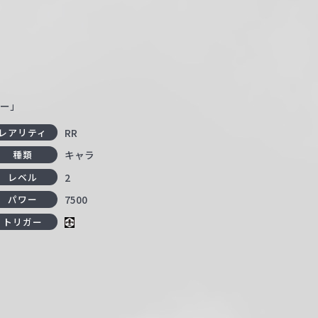
ター」
RR
レアリティ
キャラ
種類
2
レベル
7500
パワー
トリガー