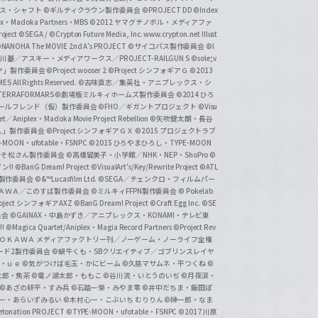
クス・シャフト
©ギルティクラウン製作委員会
©PROJECT DD ©Index
lex・Madoka Partners・MBS
©2012 ヤマグチノボル・メディアファ
ject
©SEGA / ©Crypton Future Media, Inc. www.crypton.net Illust
NANOHA The MOVIE 2nd A's PROJECT
©サイコパス製作委員会
©I
基／アスキー・メディアワークス／PROJECT-RAILGUN S
©sole;v
リヤ」製作委員会
©Project wooser 2
©Project シンフォギアＧ
©2013
 All Rights Reserved.
©古味直志／集英社・アニプレックス・シ
ERRAFORMARS
©劇場版ミルキィホームズ製作委員会
©2014 ひろ
nc. /ガールフレンド（仮）製作委員会
©FHO／ギガントプロジェクト
©Visu
et／Aniplex・Madoka Movie Project Rebellion
©矢吹健太朗・長谷
人」製作委員会
©Project シンフォギアＧＸ
©2015 プロジェクトラブ
-MOON・ufotable・FSNPC
©2015 ひろやまひろし・TYPE-MOON
おそ松さん製作委員会
©高橋留美子・小学館／NHK・NEP・ShoPro
©
ン!!
©BanG Dream! Project
©VisualArt's/Key/Rewrite Project
©ATL
活製作委員会
©&™Lucasfilm Ltd.
©SEGA／チェンクロ・フィルムパー
ＡＤＯＫＡＷＡ／このすば製作委員会
©ミルキィFFPN製作委員会
© Pokelab
roject シンフォギアAXZ
©BanG Dream! Project
©Craft Egg Inc.
©SE
員会
©GAINAX・中島かずき／アニプレックス・KONAMI・テレビ東
!
©Magica Quartet/Aniplex・Magia Record Partners
©Project Rev
ＡＤＯＫＡＷＡ メディアファクトリー刊／ノーゲーム・ノーライフ全権
ード2製作委員会
©蝸牛くも・SBクリエイティブ／ゴブリンスレイヤ
・ｕｅ ©気がつけば毛玉・かにビーム
©久慈マサムネ・平つくね
©
太郎・焦茶
©竜ノ湖太郎・ももこ
©谷川流・いとうのいぢ
©月夜涙・
©あざの耕平・すみ兵 ©石踏一榮・みやま零
©井中だちま・飯田ぽ
一・あらいずみるい
©木村心一・こぶいち むりりん
©榊一郎・なま
tonation PROJECT
©TYPE-MOON・ufotable・FSNPC
©2017 川原