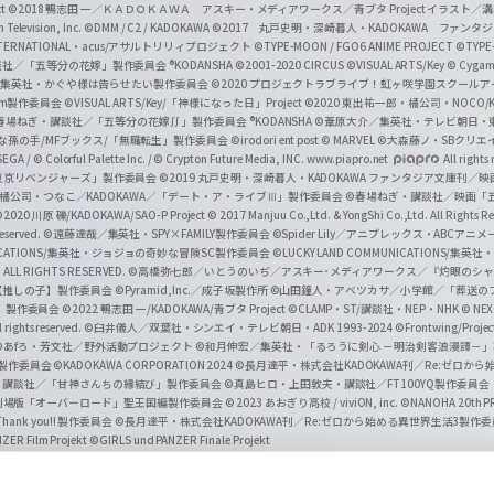
t
©2018 鴨志田 一／ＫＡＤＯＫＡＷＡ アスキー・メディアワークス／青ブタ Project イラスト／
Television, Inc.
©DMM / C2 / KADOKAWA
©2017 丸戸史明・深崎暮人・KADOKAWA ファン
INTERNATIONAL・acus/アサルトリリィプロジェクト
©TYPE-MOON / FGO6 ANIME PROJECT
©TYPE
社／「五等分の花嫁」製作委員会 ®KODANSHA
©2001-2020 CIRCUS
©VISUAL ARTS/Key
© Cygame
／集英社・かぐや様は告らせたい製作委員会
©2020 プロジェクトラブライブ！虹ヶ咲学園スクール
asm製作委員会
©VISUAL ARTS/Key/「神様になった日」Project
©2020 東出祐一郎・橘公司・NOCO
春場ねぎ・講談社／「五等分の花嫁∬」製作委員会 ®KODANSHA
©葦原大介／集英社・テレビ朝日・
な孫の手/MFブックス/「無職転生」製作委員会
©irodori ent post
© MARVEL
©大森藤ノ・SBクリエ
EGA / © Colorful Palette Inc. / © Crypton Future Media, INC. www.piapro.net
All rights
東京リベンジャーズ」製作委員会
©2019 丸戸史明・深崎暮人・KADOKAWA ファンタジア文庫刊
9 橘公司・つなこ／KADOKAWA／「デート・ア・ライブⅢ」製作委員会
©春場ねぎ・講談社／映画「五等
2020 川原 礫/KADOKAWA/SAO-P Project
© 2017 Manjuu Co.,Ltd. & YongShi Co.,Ltd. All Rights R
eserved.
©遠藤達哉／集英社・SPY×FAMILY製作委員会
©Spider Lily／アニプレックス・ABCアニ
UNICATIONS/集英社・ジョジョの奇妙な冒険SC製作委員会
©LUCKY LAND COMMUNICATIONS
ALL RIGHTS RESERVED.
©高橋弥七郎／いとうのいぢ／アスキー･メディアワークス／『灼眼のシャ
【推しの子】製作委員会
©Pyramid,Inc.／成子坂製作所
©山田鐘人・アベツカサ／小学館／「葬送の
」製作委員会
©2022 鴨志田 一/KADOKAWA/青ブタ Project ©CLAMP・ST/講談社・NEP・NHK
© NEXO
rights reserved.
©臼井儀人／双葉社・シンエイ・テレビ朝日・ADK 1993-2024 ©Frontwing/Projec
©あfろ・芳文社／野外活動プロジェクト
©和月伸宏／集英社・「るろうに剣心 －明治剣客浪漫譚－
」製作委員会
©KADOKAWA CORPORATION 2024
©長月達平・株式会社KADOKAWA刊／Re:ゼロか
・講談社／「甘神さんちの縁結び」製作委員会
©真島ヒロ・上田敦夫・講談社／FT100YQ製作委員
／劇場版「オーバーロード」聖王国編製作委員会
© 2023 あおぎり高校 / viviON, inc.
©NANOHA 20th 
k you!! 製作委員会
©長月達平・株式会社KADOKAWA刊／Re:ゼロから始める異世界生活3製作
ZER Film Projekt
©GIRLS und PANZER Finale Projekt