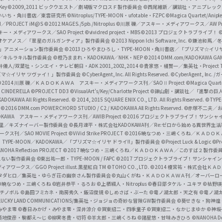
O
/Key
©2009,2011 ビックウエスト／劇場版マクロスＦ製作委員会
©西尾維新／講談社・アニプレッ
f
いいち・角川書店／東雲研究所
©Nitroplus/TYPE-MOON・ufotable・FZPC
©Magica Quartet/Anip
I／PROJECT iM@S
©2012 MAGES./5pb./Nitroplus
©川原 礫／アスキー・メディアワークス／AW Pro
f
ー・メディアワークス／SAO Project
©vividred project・MBS ©2013 プロジェクトラブライブ！
©
i
オケアノス／「翠星のガルガンティア」製作委員会
©2013 Nippon Ichi Software, Inc.
©鎌池和馬／冬川
イバー2」アニメーション製作委員会
©2013 ひろやまひろし・TYPE-MOON・角川書店／「プリズマ☆イ
c
ずき／キルラキル製作委員会
©橙乃ままれ・KADOKAWA／NHK・NEP
©2014 DMM.com/KADOKAWA GAMES
井儀人/双葉社・シンエイ・テレビ朝日・ADK 2001,2002,2014
©貴家悠・橘賢一／集英社・Project T
i
リズマ☆イリヤ ツヴァイ！」製作委員会
©CyberAgent, Inc. All Rights Reserved.
©CyberAgent, I
a
©2014 川原 礫／ＫＡＤＯＫＡＷＡ アスキー・メディアワークス刊／SAOⅡ Project
©Magica Quart
CINDERELLA ©PROJECT DD3
©VisualArt's/Key/Charlotte Project
©諫山創・講談社／「進撃の巨
l
DOKAWA All Rights Reserved.
© 2014, 2015 SQUARE ENIX CO., LTD. All Rights Reserved.
©TYPE
会
©2016 DMM.com POWERCHORD STUDIO / C2 / KADOKAWA All Rights Reserved.
©赤塚不二夫／
C
DOKAWA アスキー・メディアワークス刊／AWIB Project
©2016 プロジェクトラブライブ！サンシャイ
h
田麿里／キズナイーバー製作委員会
©長月達平・株式会社KADOKAWA刊／Re:ゼロから始める異世界生
／SAO MOVIE Project
©ViVid Strike PROJECT ©2016 暁なつめ・三嶋くろね／Ｋ
a
・TYPE-MOON／KADOKAWA／「プリズマ☆イリヤ ドライ!!」製作委員会
©Project Luck & Logic
©P
NOHA Reflection PROJECT
©2017 暁なつめ・三嶋くろね／ＫＡＤＯＫＡＷＡ／このすば２製作委
n
冴えない製作委員会
©東出祐一郎・TYPE-MOON / FAPC
©2017 プロジェクトラブライブ！サンシャイン!
n
クス／GGO Project illust.黒星紅白
TM ©TOHO CO., LTD.
©2014 榎宮祐・株式会社Ｋ
タダヒロ／集英社・ゆらぎ荘の幽奈さん製作委員会
©丸山くがね・ＫＡＤＯＫＡＷＡ刊／オーバーロ
e
©暁なつめ・三嶋くろね
©岩井恭平・るろお
©上栖綴人・Nitroplus
©春日部タケル・ユキヲ
©枯野瑛
グチノボル
©島田フミカネ・南房秀久・飯沼俊規
©しめさば・ぶーた
©竜ノ湖太郎・天之有
©竜ノ湖
l
LUCKY LAND COMMUNICATIONS/集英社・ジョジョの奇妙な冒険GW製作委員会
©葵せきな・狗神煌
みやま零 ©春日みかげ・みやま零・深井涼介
©賀東招二・四季童子
©賀東招二・なかじまゆか
©神坂
築地俊彦・駒都え～じ
©柳実冬貴・切符
©羊太郎・三嶋くろね
©諸星悠・甘味みきひろ
©NANOHA De