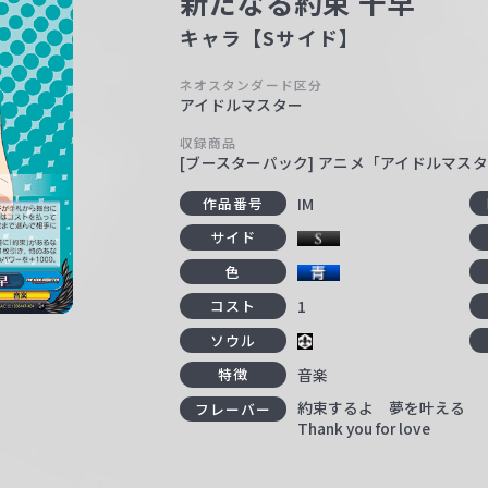
新たなる約束 千早
キャラ【Sサイド】
ネオスタンダード区分
アイドルマスター
収録商品
[ブースターパック] アニメ「アイドルマス
IM
作品番号
サイド
色
1
コスト
ソウル
音楽
特徴
約束するよ 夢を叶える
フレーバー
Thank you for love