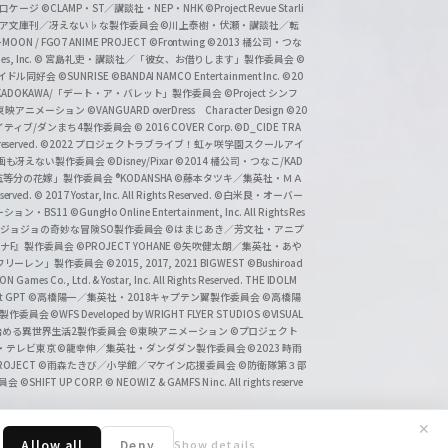
溝口ケージ
©CLAMP・ST／講談社・NEP・NHK
©Project Revue Starli
タジア文庫刊／冴えない♭な製作委員会
©川上泰樹・伏瀬・講談社／転
-MOON / FGO7 ANIME PROJECT
©Frontwing
©2013 橘公司・つな
s, Inc.
© 宮島礼吏・講談社／「彼女、お借りします」製作委員会
©
アイドル同好会
©SUNRISE ©BANDAI NAMCO Entertainment Inc.
©20
/KADOKAWA/「デート・ア・バレット」製作委員会
©Project シンフ
東映アニメーション
©VANGUARD overDress Character Design ©20
イティブ/ダンまち4製作委員会
© 2016 COVER Corp.
©D_CIDE TRA
 reserved.
©2022 プロジェクトラブライブ！虹ヶ咲学園スクールアイ
／映画も冴えない製作委員会
©Disney/Pixar
©2014 橘公司・つなこ/KAD
分の花嫁」製作委員会 ®KODANSHA
©藤本タツキ／集英社・ＭＡ
eserved.
© 2017 Yostar, Inc. All Rights Reserved.
©白米良・オーバー
メーション・BS11
©GungHo Online Entertainment, Inc. All Rights Res
/集英社・ジョジョの奇妙な冒険SO製作委員会
©はまじあき／芳文社・アニプ
ナF』製作委員会
©PROJECT YOHANE
©矢吹健太朗／集英社・あや
フリーレン」製作委員会
©2015, 2017, 2021 BIGWEST
©Bushiroad
N Games Co., Ltd. & Yostar, Inc. All Rights Reserved. THE IDOLM
t GPT
©高橋陽一／集英社・2018キャプテン翼製作委員会
©高橋陽
」製作委員会
©WFS Developed by WRIGHT FLYER STUDIOS
©VISUAL
ら始める異世界生活2製作委員会
©東映アニメーション
©プロジェクト
会・テレビ東京
©龍幸伸／集英社・ダンダダン製作委員会
©2023 時雨
PROJECT
©雨森たきび／小学館／マケイン応援委員会
©防衛隊第３部
委員会
©SHIFT UP CORP.
© NEOWIZ & GAMFS N inc. All rights reserve
✕
Allow all
Deny
Show details