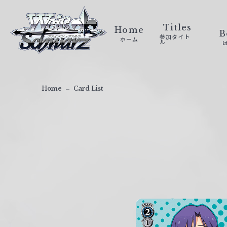
ヴ
ァ
Titles
Home
B
参加タイト
ホーム
イ
ル
ス
シ
ュ
Home
Card List
ヴ
ァ
ル
ツ
｜
W
e
i
ß
S