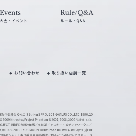
Events
Rule/Q&A
大会・イベント
ルール・Q&A
お問い合わせ
取り扱い店舗一覧
い魔製作委員会
©なのはStrikerS PROJECT
©ATLUS CO.,LTD.1996,20
©2009 Nitroplus/Project Phantom
©2007,2008,2009谷川流･いと
CT-INDEX
©鎌池和馬／冬川基／アスキー・メディアワークス／
京
©1999-2010 TYPE-MOON
©Bushiroad illust:たにはらなつき(EDE
『灼眼のシャナ』製作委員会
©高橋弥七郎/いとうのいぢ/アスキー・メ