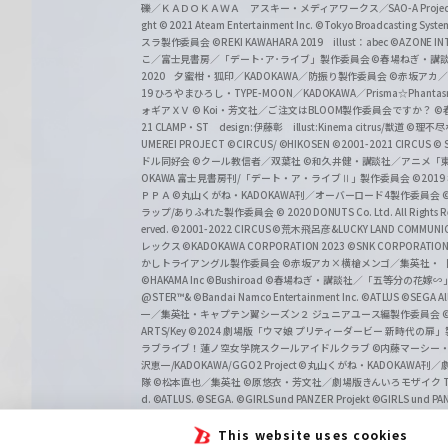
礫／ＫＡＤＯＫＡＷＡ アスキー・メディアワークス／SAO-A Projec
ght
© 2021 Ateam Entertainment Inc.
©Tokyo Broadcasting System 
スラ製作委員会 ©REKI KAWAHARA 2019 illust：abec
©AZONE 
こ／富士見書房／「デート･ア･ライブ」製作委員会
©春場ねぎ・講談
2020 夕蜜柑・狐印／KADOKAWA／防振り製作委員会
©赤坂アカ
19 ひろやまひろし・TYPE-MOON／KADOKAWA／Prisma☆Phant
ォギアＸＶ
© Koi・芳文社／ご注文はBLOOM製作委員会ですか？
©
21 CLAMP・ST design:伊藤彰 illust:Kinema citrus/獣道
©理不尽
UMEREI PROJECT
©CIRCUS/ ©HIKOSEN
©2001-2021 CIRCUS
© S
ドル同好会
©クール教信者／双葉社
©和久井健・講談社／アニメ「
OKAWA 富士見書房刊/「デート・ア・ライブⅡ」製作委員会
©201
ＰＰＡ ©丸山くがね・KADOKAWA刊／オーバーロード4製作委員会
©
ラップ/ありふれた製作委員会
© 2020 DONUTS Co. Ltd. All Rights R
erved.
©2001-2022 CIRCUS
©荒木飛呂彦&LUCKY LAND COMM
レックス
©KADOKAWA CORPORATION 2023
©SNK CORPORATION 
かしトライアングル製作委員会
©赤坂アカ×横槍メンゴ／集英社・
©HAKAMA Inc
©Bushiroad
©春場ねぎ・講談社／「五等分の花嫁∽
@STER™& ©Bandai Namco Entertainment Inc.
©ATLUS ©SEGA All 
一／集英社・キャプテン翼シーズン２ ジュニアユース編製作委員会
ARTS/Key
©2024 劇場版「ウマ娘 プリティーダービー 新時代の扉
ラブライブ！蓮ノ空女学院スクールアイドルクラブ
©内藤マーシー
沢恵一/KADOKAWA/GGO2 Project
©丸山くがね・KADOKAWA刊
隊 ©松本直也／集英社
©原悠衣・芳文社／劇場版きんいろモザイク Than
d.
©ATLUS. ©SEGA.
©GIRLS und PANZER Projekt
©GIRLS und PAN
This website uses cookies