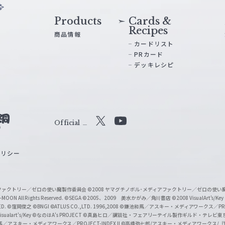
Products
Cards &
Recipes
商品情報
カードリスト
PRカード
デッキレシピ
Official
X
Y
o
ポリシー
u
T
u
ィアファクトリー／ゼロの使い魔製作委員会
©2008 ヤマグチノボル･メディアファクトリー／ゼロの使
b
MOON All Rights Reserved.
©SEGA
©2005、2009 美水かがみ／角川書店
©2008 VisualArt's/Key
ED.
©窪岡俊之
©BNGI
©ATLUS CO.,LTD. 1996,2008
©鎌池和馬／アスキー・メディアワークス／PROJE
e
sualart's/Key
©なのはA's PROJECT
©真島ヒロ／講談社・フェアリーテイル製作ギルド・テレビ東
／アスキー・メディアワークス／PROJECT-INDEX II
©高橋弥七郎/アスキー・メディアワークス/