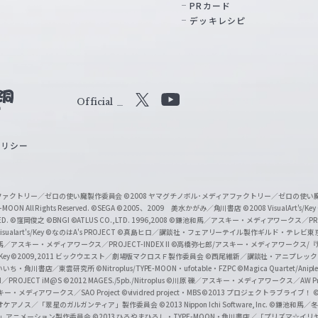
PRカード
デッキレシピ
Official
X
Y
o
ポリシー
u
T
u
ィアファクトリー／ゼロの使い魔製作委員会
©2008 ヤマグチノボル･メディアファクトリー／ゼロの使
b
MOON All Rights Reserved.
©SEGA
©2005、2009 美水かがみ／角川書店
©2008 VisualArt's/Key
ED.
©窪岡俊之
©BNGI
©ATLUS CO.,LTD. 1996,2008
©鎌池和馬／アスキー・メディアワークス／PROJE
e
sualart's/Key
©なのはA's PROJECT
©真島ヒロ／講談社・フェアリーテイル製作ギルド・テレビ東
／アスキー・メディアワークス／PROJECT-INDEX II
©高橋弥七郎/アスキー・メディアワークス/
O
/Key
©2009,2011 ビックウエスト／劇場版マクロスＦ製作委員会
©西尾維新／講談社・アニプレッ
f
いいち・角川書店／東雲研究所
©Nitroplus/TYPE-MOON・ufotable・FZPC
©Magica Quartet/Anip
I／PROJECT iM@S
©2012 MAGES./5pb./Nitroplus
©川原 礫／アスキー・メディアワークス／AW Pro
f
ー・メディアワークス／SAO Project
©vividred project・MBS ©2013 プロジェクトラブライブ！
©
i
オケアノス／「翠星のガルガンティア」製作委員会
©2013 Nippon Ichi Software, Inc.
©鎌池和馬／冬川
イバー2」アニメーション製作委員会
©2013 ひろやまひろし・TYPE-MOON・角川書店／「プリズマ☆イ