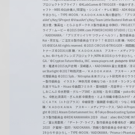
プロジェクトラブライブ！
©KLabGames
© TRIGGER・中島か
ャフト・MBS
©臼井儀人/双葉社・シンエイ・テレビ朝日・ADK
©臼
やまひろし・TYPE-MOON／ＫＡＤＯＫＡＷＡ 角川書店刊／「プ
alArt's/Key/SProject
©VisualArt's/Key/Team Little Busters! Refrain
見沙貴／集英社・とらぶるダークネス製作委員会
©BNEI／PROJECT 
ライブ！ムービー
©2015 DMM.com POWERCHORD STUDIO / C2 / KA
／KADOKAWA／「プリズマ☆イリヤ ツヴァイ ヘルツ！」製作委員
Koi・芳文社／ご注文は製作委員会ですか？？
©2015 川原 礫／KA
US ©SEGA All rights reserved.
©2015 CIRCUS
©TRIGGER・岡
トナーズ
©2016 川原 礫／ＫＡＤＯＫＡＷＡ アスキー・メディアワークス刊
o, Inc. ©けものフレンズプロジェクト/KFPA
©2016 ひろやまひろし
GA／ ©Crypton Future Media, INC. www.piapro.net
©NA
京・電通
©2015丸戸史明・深崎暮人・KADOKAWA 富士見書房／
ue Starlight
©2017 時雨沢恵一／ＫＡＤＯＫＡＷＡ アスキー・メディアワー
代理委員会
©2011 5pb.／Nitroplus 未来ガジェット研究所
©ミウラ
ー製作委員会 イラスト／神奈月昇
©暁なつめ・カカオ・ランタン
久慈マサムネ・Hisasi
©島田フミカネ・築地俊彦・月並甲介・ヤマ
しおこんぶ
©水野良・グループSNE・出渕裕・左
©三田誠・pako
©
ち。
©恵比須清司・ぎん太郎
©鏡貴也・とよた瑣織
©春日みかげ・
にくＡＴＫ（ニトロプラス）
©細音啓・猫鍋蒼
©橘公司・つなこ
©
礫／ＫＡＤＯＫＡＷＡ アスキー・メディアワークス／SAO-A Projec
ght
© 2021 Ateam Entertainment Inc.
©Tokyo Broadcasting System 
スラ製作委員会 ©REKI KAWAHARA 2019 illust：abec
©AZONE 
こ／富士見書房／「デート･ア･ライブ」製作委員会
©春場ねぎ・講談
2020 夕蜜柑・狐印／KADOKAWA／防振り製作委員会
©赤坂アカ
19 ひろやまひろし・TYPE-MOON／KADOKAWA／Prisma☆Phant