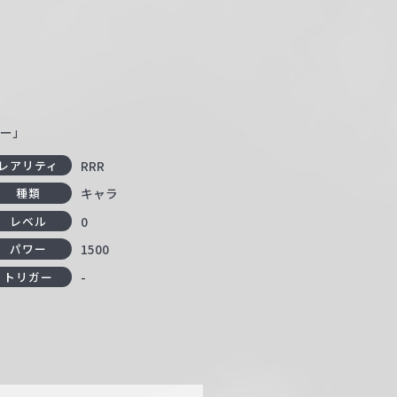
ター」
RRR
レアリティ
キャラ
種類
0
レベル
1500
パワー
-
トリガー