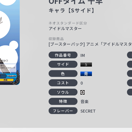
OFFタイム 千早
キャラ【Sサイド】
ネオスタンダード区分
アイドルマスター
収録商品
[ブースターパック] アニメ「アイドルマス
IM
作品番号
サイド
色
0
コスト
ソウル
音楽
特徴
SECRET
フレーバー