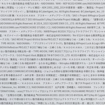
c
ずき／キルラキル製作委員会
©橙乃ままれ・KADOKAWA／NHK・NEP
©2014 DMM.com/KADOKAWA GAMES
井儀人/双葉社・シンエイ・テレビ朝日・ADK 2001,2002,2014
©貴家悠・橘賢一／集英社・Project T
i
リズマ☆イリヤ ツヴァイ！」製作委員会
©CyberAgent, Inc. All Rights Reserved.
©CyberAgent, I
a
©2014 川原 礫／ＫＡＤＯＫＡＷＡ アスキー・メディアワークス刊／SAOⅡ Project
©Magica Quart
CINDERELLA ©PROJECT DD3
©VisualArt's/Key/Charlotte Project
©諫山創・講談社／「進撃の巨
l
DOKAWA All Rights Reserved.
© 2014, 2015 SQUARE ENIX CO., LTD. All Rights Reserved.
©TYPE
会
©2016 DMM.com POWERCHORD STUDIO / C2 / KADOKAWA All Rights Reserved.
©赤塚不二夫／
C
DOKAWA アスキー・メディアワークス刊／AWIB Project
©2016 プロジェクトラブライブ！サンシャイ
h
田麿里／キズナイーバー製作委員会
©長月達平・株式会社KADOKAWA刊／Re:ゼロから始める異世界生
／SAO MOVIE Project
©ViVid Strike PROJECT ©2016 暁なつめ・三嶋くろね／Ｋ
a
・TYPE-MOON／KADOKAWA／「プリズマ☆イリヤ ドライ!!」製作委員会
©Project Luck & Logic
©P
NOHA Reflection PROJECT
©2017 暁なつめ・三嶋くろね／ＫＡＤＯＫＡＷＡ／このすば２製作委
n
冴えない製作委員会
©東出祐一郎・TYPE-MOON / FAPC
©2017 プロジェクトラブライブ！サンシャイン!
n
クス／GGO Project illust.黒星紅白
TM ©TOHO CO., LTD.
©2014 榎宮祐・株式会社Ｋ
タダヒロ／集英社・ゆらぎ荘の幽奈さん製作委員会
©丸山くがね・ＫＡＤＯＫＡＷＡ刊／オーバーロ
e
©暁なつめ・三嶋くろね
©岩井恭平・るろお
©上栖綴人・Nitroplus
©春日部タケル・ユキヲ
©枯野瑛
グチノボル
©島田フミカネ・南房秀久・飯沼俊規
©しめさば・ぶーた
©竜ノ湖太郎・天之有
©竜ノ湖
l
LUCKY LAND COMMUNICATIONS/集英社・ジョジョの奇妙な冒険GW製作委員会
©葵せきな・狗神煌
みやま零 ©春日みかげ・みやま零・深井涼介
©賀東招二・四季童子
©賀東招二・なかじまゆか
©神坂
築地俊彦・駒都え～じ
©柳実冬貴・切符
©羊太郎・三嶋くろね
©諸星悠・甘味みきひろ
©NANOHA De
t
©2018 鴨志田 一／ＫＡＤＯＫＡＷＡ アスキー・メディアワークス／青ブタ Project イラスト／
Television, Inc.
©DMM / C2 / KADOKAWA
©2017 丸戸史明・深崎暮人・KADOKAWA ファン
INTERNATIONAL・acus/アサルトリリィプロジェクト
©TYPE-MOON / FGO6 ANIME PROJECT
©TYPE
社／「五等分の花嫁」製作委員会 ®KODANSHA
©2001-2020 CIRCUS
©VISUAL ARTS/Key
© Cygame
／集英社・かぐや様は告らせたい製作委員会
©2020 プロジェクトラブライブ！虹ヶ咲学園スクール
asm製作委員会
©VISUAL ARTS/Key/「神様になった日」Project
©2020 東出祐一郎・橘公司・NOCO