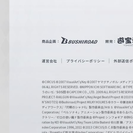
e
ヴ
ァ
ル
ツ
｜
商品企画：
開発：
W
e
i
運営会社
プライバシーポリシー
外部送信
ß
S
©CIRCUS
©2007 VisualArt's/Key
©2007 ヤマグチノボル･メデ
c
06 ALL RIGHTS RESERVED.
©NIPPON ICHI SOFTWARE INC. ©TYPE-
うのいぢ／
SOS団
©CAPCOM CO., LTD. 2009 ALL RIGHTS RESERV
h
PROJECT-RAILGUN
©VisualArt's/Key/Angel Beats! Project
©2010 Vi
w
N'S NOTES)
©Bushiroad/Project MILKY HOLMES
©カラー
©鎌池和馬
ディアワークス/『灼眼のシャナII』製作委員会/ＭＢＳ
©VisualArt's
a
Corporation/「ペルソナ４」アニメーション製作委員会
©あらゐけ
クトリー／ゼロの使い魔Ｆ製作委員会
©Project シンフォギア
©BNG
r
ration by KEI
©VisualArt's/Key/Team Little Busters!
©川原 礫／アスキ
z
ndex Corporation 1996,2011
©2013 CIRCUS/D.C.III製作委員会
©
iola／Progetto 幻影太陽
©Index Corporation/「デビルサバ