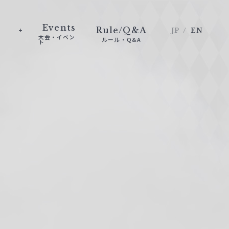
Events
Rule/Q&A
JP
EN
大会・イベン
ルール・Q&A
ト