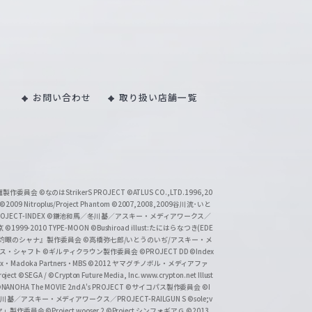
お問い合わせ
取り扱い店舗一覧
い魔製作委員会
©なのはStrikerS PROJECT
©ATLUS CO.,LTD.1996,20
©2009 Nitroplus/Project Phantom
©2007,2008,2009谷川流･いと
CT-INDEX
©鎌池和馬／冬川基／アスキー・メディアワークス／
京
©1999-2010 TYPE-MOON
©Bushiroad illust:たにはらなつき(EDE
『灼眼のシャナ』製作委員会
©高橋弥七郎/いとうのいぢ/アスキー・メ
クス・シャフト
©ギルティクラウン製作委員会
©PROJECT DD ©Index
lex・Madoka Partners・MBS
©2012 ヤマグチノボル・メディアファ
ject
©SEGA / ©Crypton Future Media, Inc. www.crypton.net Illust
NANOHA The MOVIE 2nd A's PROJECT
©サイコパス製作委員会
©I
基／アスキー・メディアワークス／PROJECT-RAILGUN S
©sole;v
リヤ」製作委員会
©Project wooser 2
©Project シンフォギアＧ
©2013