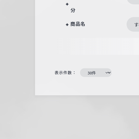
分
商品名
す
表示件数：