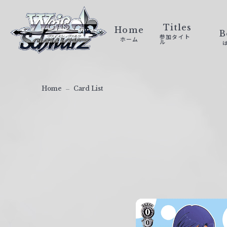
ヴ
ァ
Titles
Home
B
参加タイト
ホーム
イ
ル
ス
シ
ュ
Home
Card List
ヴ
ァ
ル
ツ
｜
W
e
i
ß
S