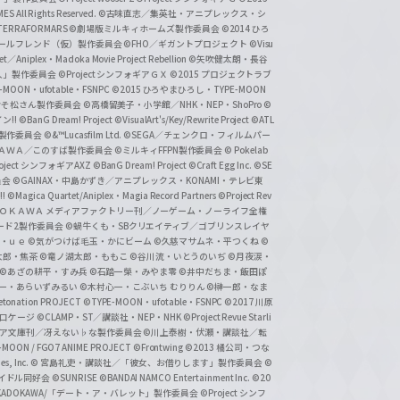
 All Rights Reserved.
©古味直志／集英社・アニプレックス・シ
ERRAFORMARS
©劇場版ミルキィホームズ製作委員会
©2014 ひろ
nc. /ガールフレンド（仮）製作委員会
©FHO／ギガントプロジェクト
©Visu
et／Aniplex・Madoka Movie Project Rebellion
©矢吹健太朗・長谷
人」製作委員会
©Project シンフォギアＧＸ
©2015 プロジェクトラブ
-MOON・ufotable・FSNPC
©2015 ひろやまひろし・TYPE-MOON
おそ松さん製作委員会
©高橋留美子・小学館／NHK・NEP・ShoPro
©
ン!!
©BanG Dream! Project
©VisualArt's/Key/Rewrite Project
©ATL
活製作委員会
©&™Lucasfilm Ltd.
©SEGA／チェンクロ・フィルムパー
ＡＤＯＫＡＷＡ／このすば製作委員会
©ミルキィFFPN製作委員会
© Pokelab
roject シンフォギアAXZ
©BanG Dream! Project
©Craft Egg Inc.
©SE
員会
©GAINAX・中島かずき／アニプレックス・KONAMI・テレビ東
!
©Magica Quartet/Aniplex・Magia Record Partners
©Project Rev
ＡＤＯＫＡＷＡ メディアファクトリー刊／ノーゲーム・ノーライフ全権
ード2製作委員会
©蝸牛くも・SBクリエイティブ／ゴブリンスレイヤ
・ｕｅ ©気がつけば毛玉・かにビーム
©久慈マサムネ・平つくね
©
太郎・焦茶
©竜ノ湖太郎・ももこ
©谷川流・いとうのいぢ
©月夜涙・
©あざの耕平・すみ兵 ©石踏一榮・みやま零
©井中だちま・飯田ぽ
一・あらいずみるい
©木村心一・こぶいち むりりん
©榊一郎・なま
tonation PROJECT
©TYPE-MOON・ufotable・FSNPC
©2017 川原
溝口ケージ
©CLAMP・ST／講談社・NEP・NHK
©Project Revue Starli
タジア文庫刊／冴えない♭な製作委員会
©川上泰樹・伏瀬・講談社／転
-MOON / FGO7 ANIME PROJECT
©Frontwing
©2013 橘公司・つな
s, Inc.
© 宮島礼吏・講談社／「彼女、お借りします」製作委員会
©
アイドル同好会
©SUNRISE ©BANDAI NAMCO Entertainment Inc.
©20
/KADOKAWA/「デート・ア・バレット」製作委員会
©Project シンフ