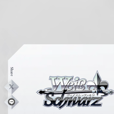
Share
ヴ
ァ
イ
X
ス
シ
L
i
ュ
n