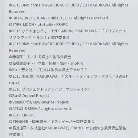
©2015 DMM.com POWERCHORD STUDIO / C2 / KADOKAWA All Rights
Reserved.
© 2014, 2015 SQUARE ENIX CO., LTD. All Rights Reserved.
©TYPE-MOON・ufotable・FSNPC
©2015 ひろやまひろし・TYPE-MOON／KADOKAWA／「プリズマ☆イ
リヤ ツヴァイ ヘルツ！」製作委員会
©2016 DMM.com POWERCHORD STUDIO / C2 / KADOKAWA All Rights
Reserved.
©赤塚不二夫／おそ松さん製作委員会
©高橋留美子・小学館／NHK・NEP・ShoPro
©Koi・芳文社／ご注文は製作委員会ですか？？
©2015 川原 礫／KADOKAWA アスキー・メディアワークス刊／AWIB P
roject
©2016 プロジェクトラブライブ！サンシャイン!!
©BanG Dream! Project
©VisualArt's/Key/Rewrite Project
©ATLUS ©SEGA All rights reserved.
©2015 CIRCUS
©TRIGGER・岡田麿里／キズナイーバー製作委員会
©長月達平・株式会社KADOKAWA刊／Re:ゼロから始める異世界生活製
作委員会