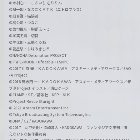
©木村心一・こぶいち むりりん
©榊一郎・なまにくＡＴＫ（ニトロプラス）
©細音啓・猫鍋蒼
©橘公司・つなこ
©築地俊彦・駒都え～じ
©柳実冬貴・切符
©羊太郎・三嶋くろね
©諸星悠・甘味みきひろ
©NANOHA Detonation PROJECT
©TYPE-MOON・ufotable・FSNPC
©2017 川原 礫／ＫＡＤＯＫＡＷＡ アスキー・メディアワークス／SAO
-A Project
©2018 鴨志田 一／ＫＡＤＯＫＡＷＡ アスキー・メディアワークス／青
ブタ Project イラスト／溝口ケージ
©CLAMP・ST／講談社・NEP・NHK
©Project Revue Starlight
© 2021 Ateam Entertainment Inc.
©Tokyo Broadcasting System Television, Inc.
©DMM / C2 / KADOKAWA
©2017 丸戸史明・深崎暮人・KADOKAWA ファンタジア文庫刊／冴
えない♭な製作委員会