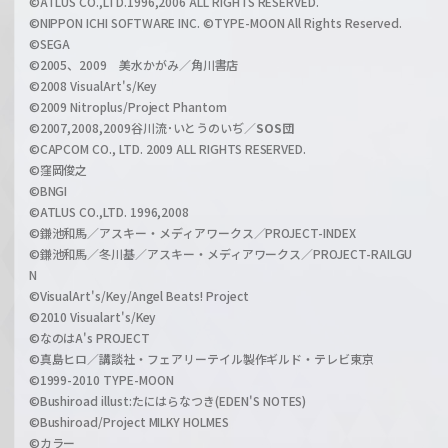
©ATLUS CO.,LTD.1996,2006 ALL RIGHTS RESERVED.
a
©NIPPON ICHI SOFTWARE INC. ©TYPE-MOON All Rights Reserved.
n
©SEGA
©2005、2009 美水かがみ／角川書店
n
©2008 VisualArt's/Key
e
©2009 Nitroplus/Project Phantom
l
©2007,2008,2009谷川流･いとうのいぢ／
SOS団
©CAPCOM CO., LTD. 2009 ALL RIGHTS RESERVED.
©窪岡俊之
©BNGI
©ATLUS CO.,LTD. 1996,2008
©鎌池和馬／アスキー・メディアワークス／PROJECT-INDEX
©鎌池和馬／冬川基／アスキー・メディアワークス／PROJECT-RAILGU
N
©VisualArt's/Key/Angel Beats! Project
©2010 Visualart's/Key
©なのはA's PROJECT
©真島ヒロ／講談社・フェアリーテイル製作ギルド・テレビ東京
©1999-2010 TYPE-MOON
©Bushiroad illust:たにはらなつき(EDEN'S NOTES)
©Bushiroad/Project MILKY HOLMES
©カラー