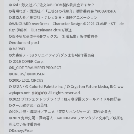
© Koi・芳文社／ご注文はBLOOM製作委員会ですか？
©春場ねぎ・講談社／「五等分の花嫁∬」製作委員会 ®KODANSHA
©葦原大介／集英社・テレビ朝日・東映アニメーション
©VANGUARD overDress Character Design ©2021 CLAMP・ST de
sign:伊藤彰 illust:Kinema citrus/獣道
©理不尽な孫の手/MFブックス/「無職転生」製作委員会
©irodori ent post
© MARVEL
©大森藤ノ・SBクリエイティブ/ダンまち4製作委員会
© 2016 COVER Corp.
©D_CIDE TRAUMEREI PROJECT
©CIRCUS/ ©HIKOSEN
©2001-2021 CIRCUS
© SEGA / © Colorful Palette Inc. / © Crypton Future Media, INC. ww
w.piapro.net
All rights reserved.
©2022 プロジェクトラブライブ！虹ヶ咲学園スクールアイドル同好会
©クール教信者／双葉社
©和久井健・講談社／アニメ「東京リベンジャーズ」製作委員会
©2019 丸戸史明・深崎暮人・KADOKAWA ファンタジア文庫刊／映画も
冴えない製作委員会
©Disney/Pixar