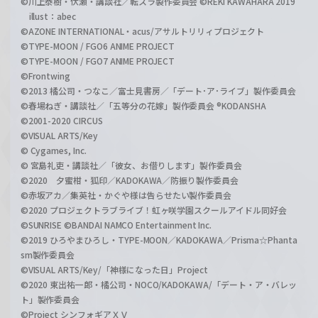
©川上泰樹・伏瀬・講談社／転スラ製作委員会 ©REKI KAWAHARA 2019
illust：abec
©AZONE INTERNATIONAL・acus/アサルトリリィプロジェクト
©TYPE-MOON / FGO6 ANIME PROJECT
©TYPE-MOON / FGO7 ANIME PROJECT
©Frontwing
©2013 橘公司・つなこ／富士見書房／「デート･ア･ライブ」製作委員会
©春場ねぎ・講談社／「五等分の花嫁」製作委員会 ®KODANSHA
©2001-2020 CIRCUS
©VISUAL ARTS/Key
© Cygames, Inc.
© 宮島礼吏・講談社／「彼女、お借りします」製作委員会
©2020 夕蜜柑・狐印／KADOKAWA／防振り製作委員会
©赤坂アカ／集英社・かぐや様は告らせたい製作委員会
©2020 プロジェクトラブライブ！虹ヶ咲学園スクールアイドル同好会
©SUNRISE ©BANDAI NAMCO Entertainment Inc.
©2019 ひろやまひろし・TYPE-MOON／KADOKAWA／Prisma☆Phanta
sm製作委員会
©VISUAL ARTS/Key/「神様になった日」Project
©2020 東出祐一郎・橘公司・NOCO/KADOKAWA/「デート・ア・バレッ
ト」製作委員会
©Project シンフォギアＸＶ