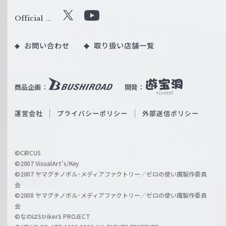
ァ
ル
Official
X
Y
ツ
o
｜
お問い合わせ
取り扱い店舗一覧
u
W
T
e
u
i
b
商品企画：
開発：
ß
e
S
O
運営会社
プライバシーポリシー
外部送信ポリシー
c
f
h
f
w
i
a
©CIRCUS
c
©2007 VisualArt's/Key
r
i
©2007 ヤマグチノボル･メディアファクトリー／ゼロの使い魔製作委員
z
会
a
©2008 ヤマグチノボル･メディアファクトリー／ゼロの使い魔製作委員
l
会
C
©なのはStrikerS PROJECT
h