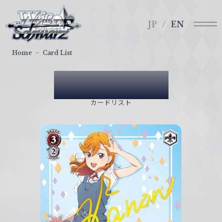
メ
ヴ
ニ
ァ
JP
EN
ュ
イ
ー
ス
Home
Card List
シ
ュ
Card List
ヴ
ァ
カードリスト
ル
ツ
｜
W
e
i
ß
S
c
h