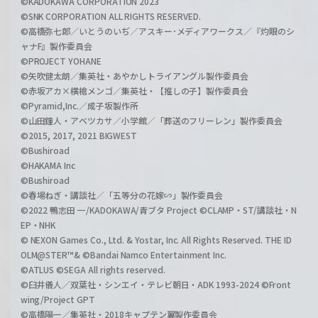
©KADOKAWA CORPORATION 2023
©SNK CORPORATION ALL RIGHTS RESERVED.
©高橋弥七郎／いとうのいぢ／アスキー･メディアワークス／『灼眼のシ
ャナF』製作委員会
©PROJECT YOHANE
©矢吹健太朗／集英社・あやかしトライアングル製作委員会
©赤坂アカ×横槍メンゴ／集英社・【推しの子】製作委員会
©Pyramid,Inc.／成子坂製作所
©山田鐘人・アベツカサ／小学館／「葬送のフリーレン」製作委員会
©2015, 2017, 2021 BIGWEST
©Bushiroad
©HAKAMA Inc
©Bushiroad
©春場ねぎ・講談社／「五等分の花嫁∽」製作委員会
©2022 鴨志田 一/KADOKAWA/青ブタ Project ©CLAMP・ST/講談社・N
EP・NHK
© NEXON Games Co., Ltd. & Yostar, Inc. All Rights Reserved. THE ID
OLM@STER™& ©Bandai Namco Entertainment Inc.
©ATLUS ©SEGA All rights reserved.
©臼井儀人／双葉社・シンエイ・テレビ朝日・ADK 1993-2024 ©Front
wing/Project GPT
©高橋陽一／集英社・2018キャプテン翼製作委員会