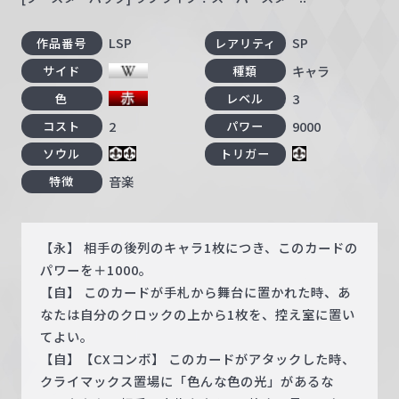
LSP
SP
作品番号
レアリティ
キャラ
サイド
種類
3
色
レベル
2
9000
コスト
パワー
ソウル
トリガー
音楽
特徴
【永】 相手の後列のキャラ1枚につき、このカードの
パワーを＋1000。
【自】 このカードが手札から舞台に置かれた時、あ
なたは自分のクロックの上から1枚を、控え室に置い
てよい。
【自】【CXコンボ】 このカードがアタックした時、
クライマックス置場に「色んな色の光」があるな