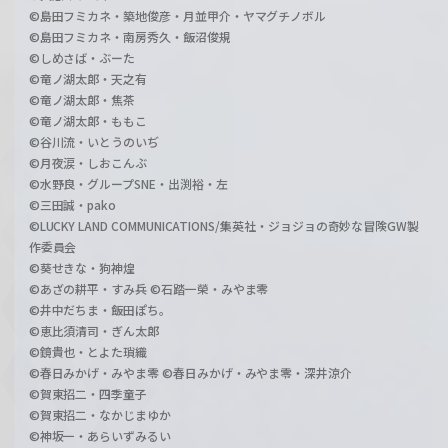
©島田フミカネ・築地俊彦・月並甲介・ヤマグチノボル
©島田フミカネ・南房秀久・飯沼俊規
©しめさば・ぶーた
©竜ノ湖太郎・天之有
©竜ノ湖太郎・焦茶
©竜ノ湖太郎・ももこ
©谷川流・いとうのいぢ
©月夜涙・しおこんぶ
©水野良・グループSNE・出渕裕・左
©三田誠・pako
©LUCKY LAND COMMUNICATIONS/集英社・ジョジョの奇妙な冒険GW製
作委員会
©葵せきな・狗神煌
©あざの耕平・すみ兵 ©石踏一榮・みやま零
©井中だちま・飯田ぽち。
©恵比須清司・ぎん太郎
©鏡貴也・とよた瑣織
©春日みかげ・みやま零 ©春日みかげ・みやま零・深井涼介
©賀東招二・四季童子
©賀東招二・なかじまゆか
©神坂一・あらいずみるい