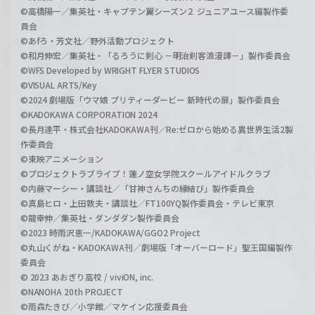
©高橋陽一／集英社・キャプテン翼シーズン２ ジュニアユース編製作委
員会
©あfろ・芳文社／野外活動プロジェクト
©和月伸宏／集英社・「るろうに剣心 －明治剣客浪漫譚－」製作委員会
©WFS Developed by WRIGHT FLYER STUDIOS
©VISUAL ARTS/Key
©2024 劇場版「ウマ娘 プリティーダービー 新時代の扉」製作委員会
©KADOKAWA CORPORATION 2024
©長月達平・株式会社KADOKAWA刊／Re:ゼロから始める異世界生活2製
作委員会
©東映アニメーション
©プロジェクトラブライブ！蓮ノ空女学院スクールアイドルクラブ
©内藤マーシー・講談社／「甘神さんちの縁結び」製作委員会
©真島ヒロ・上田敦夫・講談社／FT100YQ製作委員会・テレビ東京
©龍幸伸／集英社・ダンダダン製作委員会
©2023 時雨沢恵一/KADOKAWA/GGO2 Project
©丸山くがね・KADOKAWA刊／劇場版「オーバーロード」聖王国編製作
委員会
© 2023 あおぎり高校 / viviON, inc.
©NANOHA 20th PROJECT
©雨森たきび／小学館／マケイン応援委員会