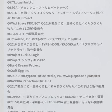
©&™Lucasfilm Ltd.
©SEGA／チェンクロ・フィルムパートナーズ
©2016 川原 礫／ＫＡＤＯＫＡＷＡ アスキー・メディアワークス刊／S
AO MOVIE Project
©ViVid Strike PROJECT ©2016 暁なつめ・三嶋くろね／ＫＡＤＯＫＡ
ＷＡ／このすば製作委員会
©ミルキィFFPN製作委員会
© Pokelabo, Inc. ©けものフレンズプロジェクト/KFPA
©2016 ひろやまひろし・TYPE-MOON／KADOKAWA／「プリズマ☆イ
リヤ ドライ!!」製作委員会
©Project Luck & Logic
©Project シンフォギアAXZ
©BanG Dream! Project
©Craft Egg Inc.
©SEGA／ ©Crypton Future Media, INC. www.piapro.net
©NANOHA Reflection PROJECT
©2017 暁なつめ・三嶋くろね／ＫＡＤＯＫＡＷＡ／このすば２製作委員
会
©GAINAX・中島かずき／アニプレックス・KONAMI・テレビ東京・電通
©2015丸戸史明・深崎暮人・KADOKAWA 富士見書房／冴えない製作委
員会