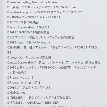
©VisualArt's/Key/Team Little Busters!
©川原 礫／アスキー・メディアワークス／SAO Project
©vividred project・MBS ©2013 プロジェクトラブライブ！
©NANOHA The MOVIE 2nd A's PROJECT
©サイコパス製作委員会
©Index Corporation 1996,2011
©2013 CIRCUS/D.C.III製作委員会
©オケアノス／「翠星のガルガンティア」製作委員会
©2013 Nippon Ichi Software, Inc.
©鎌池和馬／冬川基／アスキー・メディアワークス／PROJECT-RAILGU
N S
©sole;viola／Progetto 幻影太陽
©Index Corporation/「デビルサバイバー2」アニメーション製作委員会
©2013 ひろやまひろし・TYPE-MOON・角川書店／「プリズマ☆イリ
ヤ」製作委員会
©Project wooser 2
©Project シンフォギアＧ
©2013 プロジェクトラブライブ！
©KLabGames
© TRIGGER・中島かずき／キルラキル製作委員会
©橙乃ままれ・KADOKAWA／NHK・NEP