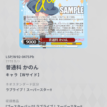
w
a
r
z
LSP/W92-047SPb
ﾌﾂｳｶ ｶﾉﾝ
普通科 かのん
キャラ【Wサイド】
ネオスタンダード区分
ラブライブ！スーパースター!!
収録商品
[ブースターパック] ラブライブ！スーパースター!!