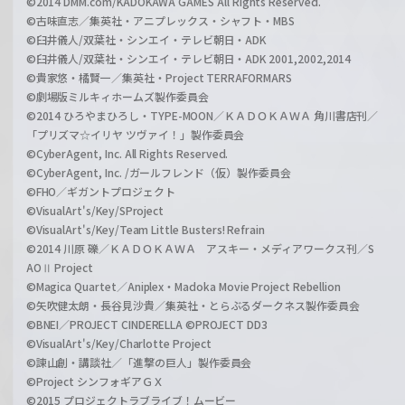
©2014 DMM.com/KADOKAWA GAMES All Rights Reserved.
©古味直志／集英社・アニプレックス・シャフト・MBS
©臼井儀人/双葉社・シンエイ・テレビ朝日・ADK
©臼井儀人/双葉社・シンエイ・テレビ朝日・ADK 2001,2002,2014
©貴家悠・橘賢一／集英社・Project TERRAFORMARS
©劇場版ミルキィホームズ製作委員会
©2014 ひろやまひろし・TYPE-MOON／ＫＡＤＯＫＡＷＡ 角川書店刊／
「プリズマ☆イリヤ ツヴァイ！」製作委員会
©CyberAgent, Inc. All Rights Reserved.
©CyberAgent, Inc. /ガールフレンド（仮）製作委員会
©FHO／ギガントプロジェクト
©VisualArt's/Key/SProject
©VisualArt's/Key/Team Little Busters! Refrain
©2014 川原 礫／ＫＡＤＯＫＡＷＡ アスキー・メディアワークス刊／S
AOⅡ Project
©Magica Quartet／Aniplex・Madoka Movie Project Rebellion
©矢吹健太朗・長谷見沙貴／集英社・とらぶるダークネス製作委員会
©BNEI／PROJECT CINDERELLA ©PROJECT DD3
©VisualArt's/Key/Charlotte Project
©諫山創・講談社／「進撃の巨人」製作委員会
©Project シンフォギアＧＸ
©2015 プロジェクトラブライブ！ムービー