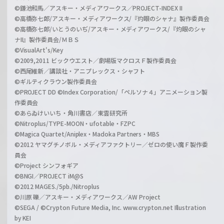
©鎌池和馬／アスキー・メディアワークス／PROJECT-INDEX II
©高橋弥七郎/アスキー・メディアワークス/『灼眼のシャナ』製作委員会
©高橋弥七郎/いとうのいぢ/アスキー・メディアワークス/『灼眼のシャ
ナII』製作委員会/ＭＢＳ
©VisualArt's/Key
©2009,2011 ビックウエスト／劇場版マクロスＦ製作委員会
©西尾維新／講談社・アニプレックス・シャフト
©ギルティクラウン製作委員会
©PROJECT DD ©Index Corporation/「ペルソナ４」アニメーション製
作委員会
©あらゐけいいち・角川書店／東雲研究所
©Nitroplus/TYPE-MOON・ufotable・FZPC
©Magica Quartet/Aniplex・Madoka Partners・MBS
©2012 ヤマグチノボル・メディアファクトリー／ゼロの使い魔Ｆ製作委
員会
©Project シンフォギア
©BNGI／PROJECT iM@S
©2012 MAGES./5pb./Nitroplus
©川原 礫／アスキー・メディアワークス／AW Project
©SEGA / ©Crypton Future Media, Inc. www.crypton.net Illustration
by KEI