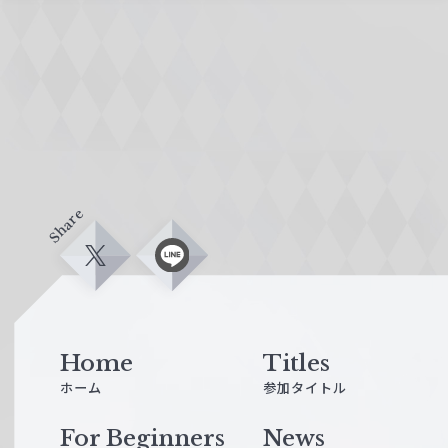
Share
X
L
i
n
e
Home
Titles
ホーム
参加タイトル
For Beginners
News