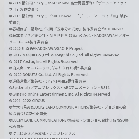
©2014 橘公司・つなこ/KADOKAWA 富士見書房刊/「デート・ア・ライ
ブⅡ」製作委員会
©2019 橘公司・つなこ／KADOKAWA／「デート・ア・ライブⅢ」製作
委員会
©春場ねぎ・講談社／映画「五等分の花嫁」製作委員会 ®KODANSHA
©藤本タツキ／集英社・ＭＡＰＰＡ ©丸山くがね・KADOKAWA刊／オー
バーロード4製作委員会
©2020 川原 礫/KADOKAWA/SAO-P Project
© 2017 Manjuu Co.,Ltd. & YongShi Co.,Ltd. All Rights Reserved.
© 2017 Yostar, Inc. All Rights Reserved.
©白米良・オーバーラップ/ありふれた製作委員会
© 2020 DONUTS Co. Ltd. All Rights Reserved.
©遠藤達哉／集英社・SPY×FAMILY製作委員会
©Spider Lily／アニプレックス・ABCアニメーション・BS11
©GungHo Online Entertainment, Inc. All Rights Reserved.
©2001-2022 CIRCUS
©荒木飛呂彦&LUCKY LAND COMMUNICATIONS/集英社・ジョジョの奇
妙な冒険SC製作委員会
©LUCKY LAND COMMUNICATIONS/集英社・ジョジョの奇妙な冒険SO製
作委員会
©はまじあき／芳文社・アニプレックス