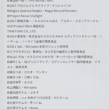
©東出祐一郎・TYPE-MOON / FAPC
©2017 プロジェクトラブライブ！サンシャイン!!
©Magica Quartet/Aniplex・Magia Record Partners
©Project Revue Starlight
©2017 時雨沢恵一／ＫＡＤＯＫＡＷＡ アスキー・メディアワークス／
GGO Project illust.黒星紅白
TM ©TOHO CO., LTD.
©2014 榎宮祐・株式会社ＫＡＤＯＫＡＷＡ メディアファクトリー刊／ノ
ーゲーム・ノーライフ全権代理委員会
©2011 5pb.／Nitroplus 未来ガジェット研究所
©ミウラタダヒロ／集英社・ゆらぎ荘の幽奈さん製作委員会
©丸山くがね・ＫＡＤＯＫＡＷＡ刊／オーバーロード2製作委員会
©蝸牛くも・SBクリエイティブ／ゴブリンスレイヤー製作委員会 イラ
スト／神奈月昇
©暁なつめ・カカオ・ランタン
©暁なつめ・三嶋くろね
©岩井恭平・るろお
©上栖綴人・Nitroplus
©春日部タケル・ユキヲ
©枯野瑛・ｕｅ ©気がつけば毛玉・かにビーム
©久慈マサムネ・平つくね
©久慈マサムネ・Hisasi