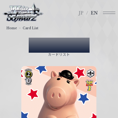
メ
ヴ
ニ
ァ
JP
EN
ュ
イ
ー
ス
Home
Card List
シ
ュ
Card List
ヴ
ァ
カードリスト
ル
ツ
｜
W
e
i
ß
S
c
h