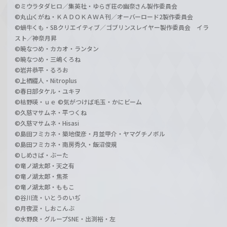
©ミウラタダヒロ／集英社・ゆらぎ荘の幽奈さん製作委員会
©丸山くがね・ＫＡＤＯＫＡＷＡ刊／オーバーロード2製作委員会
©蝸牛くも・SBクリエイティブ／ゴブリンスレイヤー製作委員会 イラ
スト／神奈月昇
©暁なつめ・カカオ・ランタン
©暁なつめ・三嶋くろね
©岩井恭平・るろお
©上栖綴人・Nitroplus
©春日部タケル・ユキヲ
©枯野瑛・ｕｅ ©気がつけば毛玉・かにビーム
©久慈マサムネ・平つくね
©久慈マサムネ・Hisasi
©島田フミカネ・築地俊彦・月並甲介・ヤマグチノボル
©島田フミカネ・南房秀久・飯沼俊規
©しめさば・ぶーた
©竜ノ湖太郎・天之有
©竜ノ湖太郎・焦茶
©竜ノ湖太郎・ももこ
©谷川流・いとうのいぢ
©月夜涙・しおこんぶ
©水野良・グループSNE・出渕裕・左