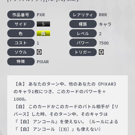
PXR
RRR
作品番号
レアリティ
キャラ
サイド
種類
2
色
レベル
1
7500
コスト
パワー
ソウル
トリガー
PIXAR
特徴
【永】 あなたのターン中、他のあなたの《PIXAR》
のキャラ1枚につき、このカードのパワーを＋
1000。
【自】 このカードかこのカードのバトル相手が【リ
バース】した時、そのターン中、そのキャラは
『【自】 アンコール』を使えない。（ルールによる
『【自】 アンコール ［(3)］』も使えない）