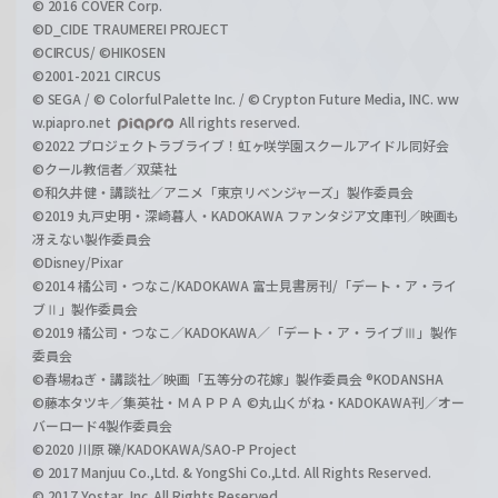
© 2016 COVER Corp.
©D_CIDE TRAUMEREI PROJECT
©CIRCUS/ ©HIKOSEN
©2001-2021 CIRCUS
© SEGA / © Colorful Palette Inc. / © Crypton Future Media, INC. ww
w.piapro.net
All rights reserved.
©2022 プロジェクトラブライブ！虹ヶ咲学園スクールアイドル同好会
©クール教信者／双葉社
©和久井健・講談社／アニメ「東京リベンジャーズ」製作委員会
©2019 丸戸史明・深崎暮人・KADOKAWA ファンタジア文庫刊／映画も
冴えない製作委員会
©Disney/Pixar
©2014 橘公司・つなこ/KADOKAWA 富士見書房刊/「デート・ア・ライ
ブⅡ」製作委員会
©2019 橘公司・つなこ／KADOKAWA／「デート・ア・ライブⅢ」製作
委員会
©春場ねぎ・講談社／映画「五等分の花嫁」製作委員会 ®KODANSHA
©藤本タツキ／集英社・ＭＡＰＰＡ ©丸山くがね・KADOKAWA刊／オー
バーロード4製作委員会
©2020 川原 礫/KADOKAWA/SAO-P Project
© 2017 Manjuu Co.,Ltd. & YongShi Co.,Ltd. All Rights Reserved.
© 2017 Yostar, Inc. All Rights Reserved.