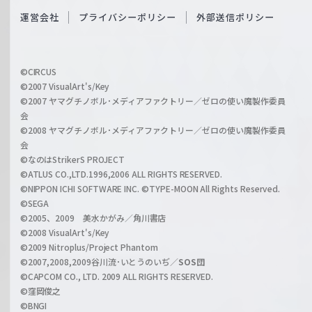
S
O
運営会社
プライバシーポリシー
外部送信ポリシー
c
f
h
f
w
i
a
©CIRCUS
c
©2007 VisualArt's/Key
r
i
©2007 ヤマグチノボル･メディアファクトリー／ゼロの使い魔製作委員
z
会
a
©2008 ヤマグチノボル･メディアファクトリー／ゼロの使い魔製作委員
l
会
C
©なのはStrikerS PROJECT
h
©ATLUS CO.,LTD.1996,2006 ALL RIGHTS RESERVED.
a
©NIPPON ICHI SOFTWARE INC. ©TYPE-MOON All Rights Reserved.
n
©SEGA
©2005、2009 美水かがみ／角川書店
n
©2008 VisualArt's/Key
e
©2009 Nitroplus/Project Phantom
l
©2007,2008,2009谷川流･いとうのいぢ／
SOS団
©CAPCOM CO., LTD. 2009 ALL RIGHTS RESERVED.
©窪岡俊之
©BNGI