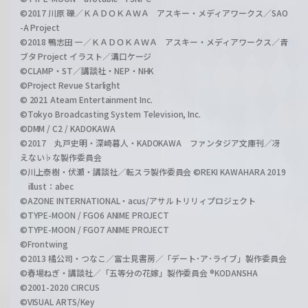
©2017 川原 礫／ＫＡＤＯＫＡＷＡ アスキー・メディアワークス／SAO
-A Project
©2018 鴨志田 一／ＫＡＤＯＫＡＷＡ アスキー・メディアワークス／青
ブタ Project イラスト／溝口ケージ
©CLAMP・ST／講談社・NEP・NHK
©Project Revue Starlight
© 2021 Ateam Entertainment Inc.
©Tokyo Broadcasting System Television, Inc.
©DMM / C2 / KADOKAWA
©2017 丸戸史明・深崎暮人・KADOKAWA ファンタジア文庫刊／冴
えない♭な製作委員会
©川上泰樹・伏瀬・講談社／転スラ製作委員会 ©REKI KAWAHARA 2019
illust：abec
©AZONE INTERNATIONAL・acus/アサルトリリィプロジェクト
©TYPE-MOON / FGO6 ANIME PROJECT
©TYPE-MOON / FGO7 ANIME PROJECT
©Frontwing
©2013 橘公司・つなこ／富士見書房／「デート･ア･ライブ」製作委員会
©春場ねぎ・講談社／「五等分の花嫁」製作委員会 ®KODANSHA
©2001-2020 CIRCUS
©VISUAL ARTS/Key