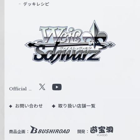
デッキレシピ
ヴ
ァ
イ
ス
シ
ュ
ヴ
ァ
ル
Official
X
Y
ツ
o
｜
お問い合わせ
取り扱い店舗一覧
u
W
T
e
u
i
b
商品企画：
開発：
ß
e