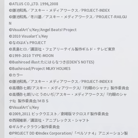
©ATLUS CO.,LTD. 1996,2008
©鎌池和馬／アスキー・メディアワークス／PROJECT-INDEX
©鎌池和馬／冬川基／アスキー・メディアワークス／PROJECT-RAILGU
N
©VisualArt's/Key/Angel Beats! Project
©2010 Visualart's/Key
©なのはA's PROJECT
©真島ヒロ／講談社・フェアリーテイル製作ギルド・テレビ東京
©1999-2010 TYPE-MOON
©Bushiroad illust:たにはらなつき(EDEN'S NOTES)
©Bushiroad/Project MILKY HOLMES
©カラー
©鎌池和馬／アスキー・メディアワークス／PROJECT-INDEX II
©高橋弥七郎/アスキー・メディアワークス/『灼眼のシャナ』製作委員会
©高橋弥七郎/いとうのいぢ/アスキー・メディアワークス/『灼眼のシャ
ナII』製作委員会/ＭＢＳ
©VisualArt's/Key
©2009,2011 ビックウエスト／劇場版マクロスＦ製作委員会
©西尾維新／講談社・アニプレックス・シャフト
©ギルティクラウン製作委員会
©PROJECT DD ©Index Corporation/「ペルソナ４」アニメーション製