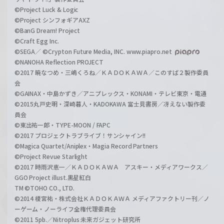
©Project Luck & Logic
©Project シンフォギアAXZ
©BanG Dream! Project
©Craft Egg Inc.
©SEGA／ ©Crypton Future Media, INC. www.piapro.net
©NANOHA Reflection PROJECT
©2017 暁なつめ・三嶋くろね／ＫＡＤＯＫＡＷＡ／このすば２製作委員
会
©GAINAX・中島かずき／アニプレックス・KONAMI・テレビ東京・電通
©2015丸戸史明・深崎暮人・KADOKAWA 富士見書房／冴えない製作委
員会
©東出祐一郎・TYPE-MOON / FAPC
©2017 プロジェクトラブライブ！サンシャイン!!
©Magica Quartet/Aniplex・Magia Record Partners
©Project Revue Starlight
©2017 時雨沢恵一／ＫＡＤＯＫＡＷＡ アスキー・メディアワークス／
GGO Project illust.黒星紅白
TM ©TOHO CO., LTD.
©2014 榎宮祐・株式会社ＫＡＤＯＫＡＷＡ メディアファクトリー刊／ノ
ーゲーム・ノーライフ全権代理委員会
©2011 5pb.／Nitroplus 未来ガジェット研究所