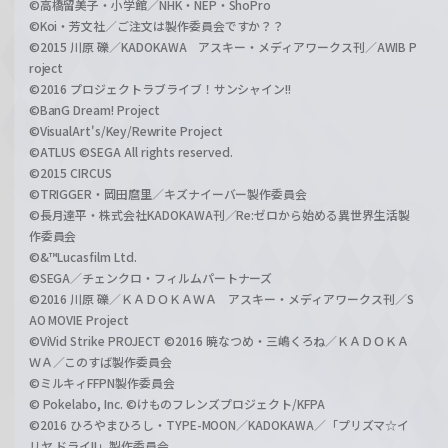
©高橋留美子・小学館／NHK・NEP・ShoPro
©Koi・芳文社／ご注文は製作委員会ですか？？
©2015 川原 礫／KADOKAWA アスキー・メディアワークス刊／AWIB P
roject
©2016 プロジェクトラブライブ！サンシャイン!!
©BanG Dream! Project
©VisualArt's/Key/Rewrite Project
©ATLUS ©SEGA All rights reserved.
©2015 CIRCUS
©TRIGGER・岡田麿里／キズナイーバー製作委員会
©長月達平・株式会社KADOKAWA刊／Re:ゼロから始める異世界生活製
作委員会
©&™Lucasfilm Ltd.
©SEGA／チェンクロ・フィルムパートナーズ
©2016 川原 礫／ＫＡＤＯＫＡＷＡ アスキー・メディアワークス刊／S
AO MOVIE Project
©ViVid Strike PROJECT ©2016 暁なつめ・三嶋くろね／ＫＡＤＯＫＡ
ＷＡ／このすば製作委員会
©ミルキィFFPN製作委員会
© Pokelabo, Inc. ©けものフレンズプロジェクト/KFPA
©2016 ひろやまひろし・TYPE-MOON／KADOKAWA／「プリズマ☆イ
リヤ ドライ!!」製作委員会