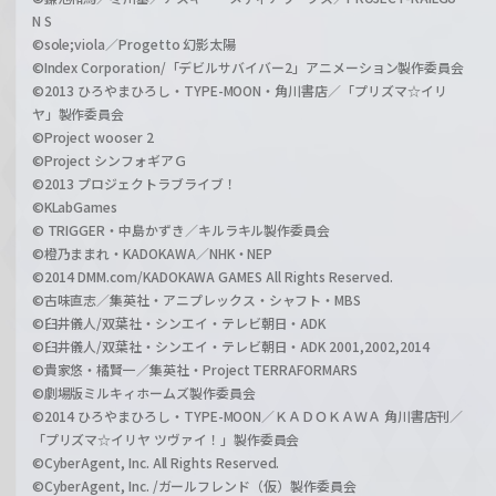
N S
©sole;viola／Progetto 幻影太陽
©Index Corporation/「デビルサバイバー2」アニメーション製作委員会
©2013 ひろやまひろし・TYPE-MOON・角川書店／「プリズマ☆イリ
ヤ」製作委員会
©Project wooser 2
©Project シンフォギアＧ
©2013 プロジェクトラブライブ！
©KLabGames
© TRIGGER・中島かずき／キルラキル製作委員会
©橙乃ままれ・KADOKAWA／NHK・NEP
©2014 DMM.com/KADOKAWA GAMES All Rights Reserved.
©古味直志／集英社・アニプレックス・シャフト・MBS
©臼井儀人/双葉社・シンエイ・テレビ朝日・ADK
©臼井儀人/双葉社・シンエイ・テレビ朝日・ADK 2001,2002,2014
©貴家悠・橘賢一／集英社・Project TERRAFORMARS
©劇場版ミルキィホームズ製作委員会
©2014 ひろやまひろし・TYPE-MOON／ＫＡＤＯＫＡＷＡ 角川書店刊／
「プリズマ☆イリヤ ツヴァイ！」製作委員会
©CyberAgent, Inc. All Rights Reserved.
©CyberAgent, Inc. /ガールフレンド（仮）製作委員会