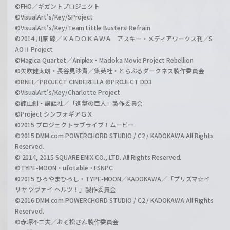
©FHO／ギガントプロジェクト
©VisualArt's/Key/SProject
©VisualArt's/Key/Team Little Busters! Refrain
©2014 川原 礫／ＫＡＤＯＫＡＷＡ アスキー・メディアワークス刊／S
AOⅡ Project
©Magica Quartet／Aniplex・Madoka Movie Project Rebellion
©矢吹健太朗・長谷見沙貴／集英社・とらぶるダークネス製作委員会
©BNEI／PROJECT CINDERELLA ©PROJECT DD3
©VisualArt's/Key/Charlotte Project
©諫山創・講談社／「進撃の巨人」製作委員会
©Project シンフォギアＧＸ
©2015 プロジェクトラブライブ！ムービー
©2015 DMM.com POWERCHORD STUDIO / C2 / KADOKAWA All Rights
Reserved.
© 2014, 2015 SQUARE ENIX CO., LTD. All Rights Reserved.
©TYPE-MOON・ufotable・FSNPC
©2015 ひろやまひろし・TYPE-MOON／KADOKAWA／「プリズマ☆イ
リヤ ツヴァイ ヘルツ！」製作委員会
©2016 DMM.com POWERCHORD STUDIO / C2 / KADOKAWA All Rights
Reserved.
©赤塚不二夫／おそ松さん製作委員会