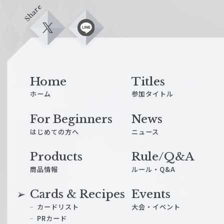
Share
X
L
i
n
e
Home
Titles
ホーム
参加タイトル
For Beginners
News
はじめての方へ
ニュース
Products
Rule/Q&A
商品情報
ルール・Q&A
Cards & Recipes
Events
カードリスト
大会・イベント
PRカード