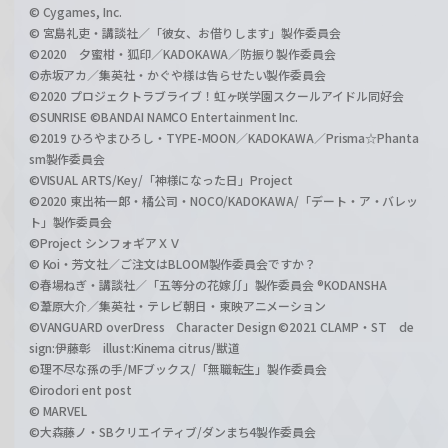
© Cygames, Inc.
© 宮島礼吏・講談社／「彼女、お借りします」製作委員会
©2020 夕蜜柑・狐印／KADOKAWA／防振り製作委員会
©赤坂アカ／集英社・かぐや様は告らせたい製作委員会
©2020 プロジェクトラブライブ！虹ヶ咲学園スクールアイドル同好会
©SUNRISE ©BANDAI NAMCO Entertainment Inc.
©2019 ひろやまひろし・TYPE-MOON／KADOKAWA／Prisma☆Phanta
sm製作委員会
©VISUAL ARTS/Key/「神様になった日」Project
©2020 東出祐一郎・橘公司・NOCO/KADOKAWA/「デート・ア・バレッ
ト」製作委員会
©Project シンフォギアＸＶ
© Koi・芳文社／ご注文はBLOOM製作委員会ですか？
©春場ねぎ・講談社／「五等分の花嫁∬」製作委員会 ®KODANSHA
©葦原大介／集英社・テレビ朝日・東映アニメーション
©VANGUARD overDress Character Design ©2021 CLAMP・ST de
sign:伊藤彰 illust:Kinema citrus/獣道
©理不尽な孫の手/MFブックス/「無職転生」製作委員会
©irodori ent post
© MARVEL
©大森藤ノ・SBクリエイティブ/ダンまち4製作委員会