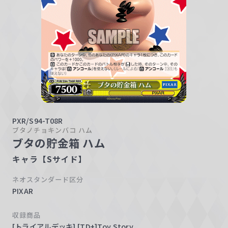
w
a
r
z
PXR/S94-T08R
ブタノチョキンバコ ハム
ブタの貯金箱 ハム
キャラ【Sサイド】
ネオスタンダード区分
PIXAR
収録商品
[トライアルデッキ] [TD+]Toy Story