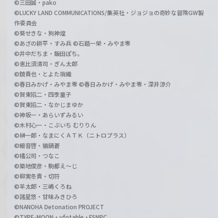
©三田誠・pako
©LUCKY LAND COMMUNICATIONS/集英社・ジョジョの奇妙な冒険GW製
作委員会
©葵せきな・狗神煌
©あざの耕平・すみ兵 ©石踏一榮・みやま零
©井中だちま・飯田ぽち。
©恵比須清司・ぎん太郎
©鏡貴也・とよた瑣織
©春日みかげ・みやま零 ©春日みかげ・みやま零・深井涼介
©賀東招二・四季童子
©賀東招二・なかじまゆか
©神坂一・あらいずみるい
©木村心一・こぶいち むりりん
©榊一郎・なまにくＡＴＫ（ニトロプラス）
©細音啓・猫鍋蒼
©橘公司・つなこ
©築地俊彦・駒都え～じ
©柳実冬貴・切符
©羊太郎・三嶋くろね
©諸星悠・甘味みきひろ
©NANOHA Detonation PROJECT
©TYPE-MOON・ufotable・FSNPC