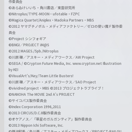
作委員会
©あらゐけいいち・角川書店／東雲研究所
©Nitroplus/TYPE-MOON・ufotable・FZPC
©Magica Quartet/Aniplex・Madoka Partners・MBS
©2012 ヤマグチノボル・メディアファクトリー／ゼロの使い魔Ｆ製作委
員会
©Project シンフォギア
©BNGI／PROJECT iM@S
©2012 MAGES./5pb./Nitroplus
©川原 礫／アスキー・メディアワークス／AW Project
©SEGA / ©Crypton Future Media, Inc. www.crypton.net Illustration
by KEI
©VisualArt's/Key/Team Little Busters!
©川原 礫／アスキー・メディアワークス／SAO Project
©vividred project・MBS ©2013 プロジェクトラブライブ！
©NANOHA The MOVIE 2nd A's PROJECT
©サイコパス製作委員会
©Index Corporation 1996,2011
©2013 CIRCUS/D.C.III製作委員会
©オケアノス／「翠星のガルガンティア」製作委員会
©2013 Nippon Ichi Software, Inc.
©鎌池和馬／冬川基／アスキー・メディアワークス／PROJECT-RAILGU