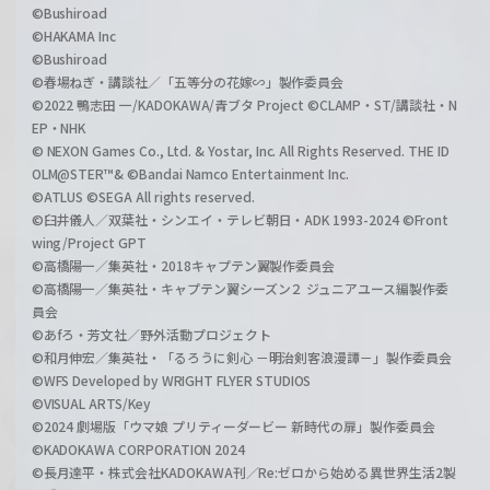
©Bushiroad
©HAKAMA Inc
©Bushiroad
©春場ねぎ・講談社／「五等分の花嫁∽」製作委員会
©2022 鴨志田 一/KADOKAWA/青ブタ Project ©CLAMP・ST/講談社・N
EP・NHK
© NEXON Games Co., Ltd. & Yostar, Inc. All Rights Reserved. THE ID
OLM@STER™& ©Bandai Namco Entertainment Inc.
©ATLUS ©SEGA All rights reserved.
©臼井儀人／双葉社・シンエイ・テレビ朝日・ADK 1993-2024 ©Front
wing/Project GPT
©高橋陽一／集英社・2018キャプテン翼製作委員会
©高橋陽一／集英社・キャプテン翼シーズン２ ジュニアユース編製作委
員会
©あfろ・芳文社／野外活動プロジェクト
©和月伸宏／集英社・「るろうに剣心 －明治剣客浪漫譚－」製作委員会
©WFS Developed by WRIGHT FLYER STUDIOS
©VISUAL ARTS/Key
©2024 劇場版「ウマ娘 プリティーダービー 新時代の扉」製作委員会
©KADOKAWA CORPORATION 2024
©長月達平・株式会社KADOKAWA刊／Re:ゼロから始める異世界生活2製