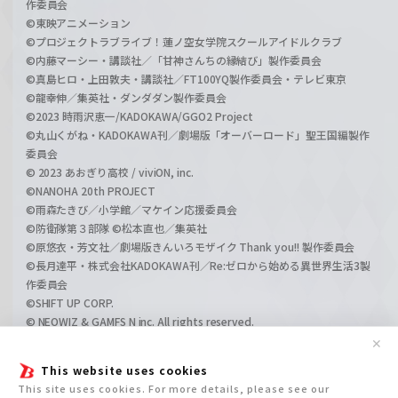
作委員会
©東映アニメーション
©プロジェクトラブライブ！蓮ノ空女学院スクールアイドルクラブ
©内藤マーシー・講談社／「甘神さんちの縁結び」製作委員会
©真島ヒロ・上田敦夫・講談社／FT100YQ製作委員会・テレビ東京
©龍幸伸／集英社・ダンダダン製作委員会
©2023 時雨沢恵一/KADOKAWA/GGO2 Project
©丸山くがね・KADOKAWA刊／劇場版「オーバーロード」聖王国編製作
委員会
© 2023 あおぎり高校 / viviON, inc.
©NANOHA 20th PROJECT
©雨森たきび／小学館／マケイン応援委員会
©防衛隊第３部隊 ©松本直也／集英社
©原悠衣・芳文社／劇場版きんいろモザイク Thank you!! 製作委員会
©長月達平・株式会社KADOKAWA刊／Re:ゼロから始める異世界生活3製
作委員会
©SHIFT UP CORP.
© NEOWIZ & GAMFS N inc. All rights reserved.
©ATLUS. ©SEGA.
✕
©GIRLS und PANZER Projekt
This website uses cookies
©GIRLS und PANZER Film Projekt
This site uses cookies. For more details, please see our
©GIRLS und PANZER Finale Projekt