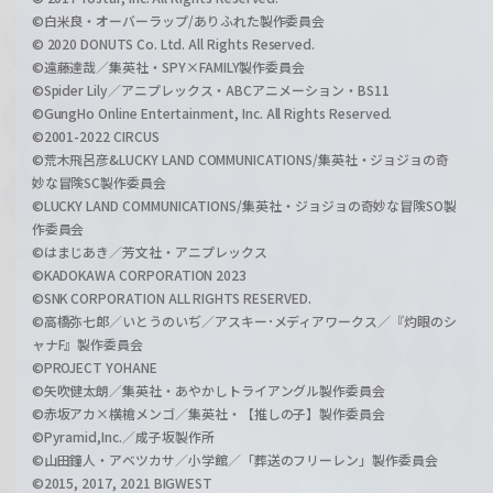
©白米良・オーバーラップ/ありふれた製作委員会
© 2020 DONUTS Co. Ltd. All Rights Reserved.
©遠藤達哉／集英社・SPY×FAMILY製作委員会
©Spider Lily／アニプレックス・ABCアニメーション・BS11
©GungHo Online Entertainment, Inc. All Rights Reserved.
©2001-2022 CIRCUS
©荒木飛呂彦&LUCKY LAND COMMUNICATIONS/集英社・ジョジョの奇
妙な冒険SC製作委員会
©LUCKY LAND COMMUNICATIONS/集英社・ジョジョの奇妙な冒険SO製
作委員会
©はまじあき／芳文社・アニプレックス
©KADOKAWA CORPORATION 2023
©SNK CORPORATION ALL RIGHTS RESERVED.
©高橋弥七郎／いとうのいぢ／アスキー･メディアワークス／『灼眼のシ
ャナF』製作委員会
©PROJECT YOHANE
©矢吹健太朗／集英社・あやかしトライアングル製作委員会
©赤坂アカ×横槍メンゴ／集英社・【推しの子】製作委員会
©Pyramid,Inc.／成子坂製作所
©山田鐘人・アベツカサ／小学館／「葬送のフリーレン」製作委員会
©2015, 2017, 2021 BIGWEST