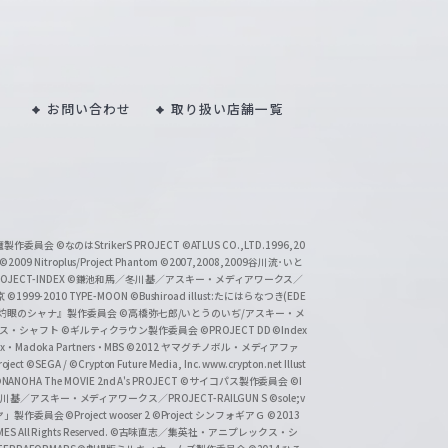
お問い合わせ
取り扱い店舗一覧
い魔製作委員会
©なのはStrikerS PROJECT
©ATLUS CO.,LTD.1996,20
©2009 Nitroplus/Project Phantom
©2007,2008,2009谷川流･いと
CT-INDEX
©鎌池和馬／冬川基／アスキー・メディアワークス／
京
©1999-2010 TYPE-MOON
©Bushiroad illust:たにはらなつき(EDE
『灼眼のシャナ』製作委員会
©高橋弥七郎/いとうのいぢ/アスキー・メ
クス・シャフト
©ギルティクラウン製作委員会
©PROJECT DD ©Index
lex・Madoka Partners・MBS
©2012 ヤマグチノボル・メディアファ
ject
©SEGA / ©Crypton Future Media, Inc. www.crypton.net Illust
NANOHA The MOVIE 2nd A's PROJECT
©サイコパス製作委員会
©I
基／アスキー・メディアワークス／PROJECT-RAILGUN S
©sole;v
リヤ」製作委員会
©Project wooser 2
©Project シンフォギアＧ
©2013
 All Rights Reserved.
©古味直志／集英社・アニプレックス・シ