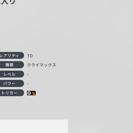
に入り
TD
レアリティ
クライマックス
種類
-
レベル
-
パワー
トリガー