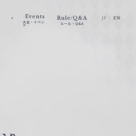
Events
Rule/Q&A
JP
EN
大会・イベン
ルール・Q&A
ト