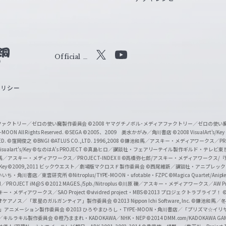
Official
X
Y
o
ポリシー
u
T
u
ィアファクトリー／ゼロの使い魔製作委員会
©2008 ヤマグチノボル･メディアファクトリー／ゼロの使
b
MOON All Rights Reserved.
©SEGA
©2005、2009 美水かがみ／角川書店
©2008 VisualArt's/Key
ED.
©窪岡俊之
©BNGI
©ATLUS CO.,LTD. 1996,2008
©鎌池和馬／アスキー・メディアワークス／PROJE
e
sualart's/Key
©なのはA's PROJECT
©真島ヒロ／講談社・フェアリーテイル製作ギルド・テレビ東
／アスキー・メディアワークス／PROJECT-INDEX II
©高橋弥七郎/アスキー・メディアワークス/
O
/Key
©2009,2011 ビックウエスト／劇場版マクロスＦ製作委員会
©西尾維新／講談社・アニプレッ
f
いいち・角川書店／東雲研究所
©Nitroplus/TYPE-MOON・ufotable・FZPC
©Magica Quartet/Anip
I／PROJECT iM@S
©2012 MAGES./5pb./Nitroplus
©川原 礫／アスキー・メディアワークス／AW Pro
f
ー・メディアワークス／SAO Project
©vividred project・MBS ©2013 プロジェクトラブライブ！
©
i
オケアノス／「翠星のガルガンティア」製作委員会
©2013 Nippon Ichi Software, Inc.
©鎌池和馬／冬川
イバー2」アニメーション製作委員会
©2013 ひろやまひろし・TYPE-MOON・角川書店／「プリズマ☆イ
c
ずき／キルラキル製作委員会
©橙乃ままれ・KADOKAWA／NHK・NEP
©2014 DMM.com/KADOKAWA GAMES