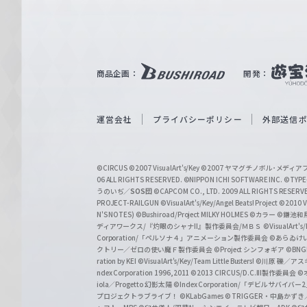
ァ
ル
ツ
｜
商品企画：
開発：
W
e
i
運営会社
プライバシーポリシー
外部送信
ß
S
©CIRCUS
©2007 VisualArt's/Key
©2007 ヤマグチノボル･メデ
c
06 ALL RIGHTS RESERVED.
©NIPPON ICHI SOFTWARE INC. ©TYPE-
うのいぢ／
SOS団
©CAPCOM CO., LTD. 2009 ALL RIGHTS RESERV
h
PROJECT-RAILGUN
©VisualArt's/Key/Angel Beats! Project
©2010 Vi
w
N'S NOTES)
©Bushiroad/Project MILKY HOLMES
©カラー
©鎌池和馬
ディアワークス/『灼眼のシャナII』製作委員会/ＭＢＳ
©VisualArt's
a
Corporation/「ペルソナ４」アニメーション製作委員会
©あらゐけ
クトリー／ゼロの使い魔Ｆ製作委員会
©Project シンフォギア
©BNG
r
ration by KEI
©VisualArt's/Key/Team Little Busters!
©川原 礫／アスキ
z
ndex Corporation 1996,2011
©2013 CIRCUS/D.C.III製作委員会
©
iola／Progetto 幻影太陽
©Index Corporation/「デビルサバ
プロジェクトラブライブ！
©KLabGames
© TRIGGER・中島か