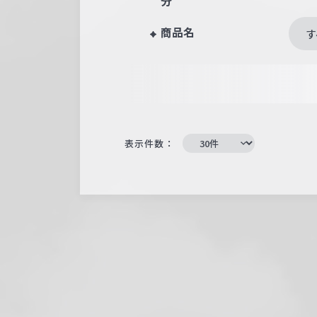
分
商品名
す
表示件数：