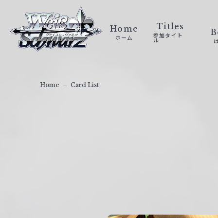
ヴ
ァ
Titles
Home
B
参加タイト
ホーム
イ
ル
ス
シ
ュ
Home
Card List
ヴ
ァ
ル
ツ
｜
W
e
i
ß
S