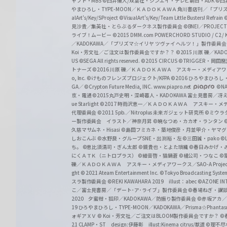
ャフト・MBS
©臼井儀人/双葉社・シンエイ・テレビ朝日・ADK
©臼
やまひろし・TYPE-MOON／ＫＡＤＯＫＡＷＡ 角川書店刊／「プ
alArt's/Key/SProject
©VisualArt's/Key/Team Little Busters! Refrain
見沙貴／集英社・とらぶるダークネス製作委員会
©BNEI／PROJECT 
ライブ！ムービー
©2015 DMM.com POWERCHORD STUDIO / C2 / KA
／KADOKAWA／「プリズマ☆イリヤ ツヴァイ ヘルツ！」製作委員
Koi・芳文社／ご注文は製作委員会ですか？？
©2015 川原 礫／KA
US ©SEGA All rights reserved.
©2015 CIRCUS
©TRIGGER・岡
トナーズ
©2016 川原 礫／ＫＡＤＯＫＡＷＡ アスキー・メディアワークス刊
o, Inc. ©けものフレンズプロジェクト/KFPA
©2016 ひろやまひろし
GA／ ©Crypton Future Media, INC. www.piapro.net
©NA
京・電通
©2015丸戸史明・深崎暮人・KADOKAWA 富士見書房／
ue Starlight
©2017 時雨沢恵一／ＫＡＤＯＫＡＷＡ アスキー・メディアワー
代理委員会
©2011 5pb.／Nitroplus 未来ガジェット研究所
©ミウラ
ー製作委員会 イラスト／神奈月昇
©暁なつめ・カカオ・ランタン
久慈マサムネ・Hisasi
©島田フミカネ・築地俊彦・月並甲介・ヤマ
しおこんぶ
©水野良・グループSNE・出渕裕・左
©三田誠・pako
©
ち。
©恵比須清司・ぎん太郎
©鏡貴也・とよた瑣織
©春日みかげ・
にくＡＴＫ（ニトロプラス）
©細音啓・猫鍋蒼
©橘公司・つなこ
©
礫／ＫＡＤＯＫＡＷＡ アスキー・メディアワークス／SAO-A Projec
ght
© 2021 Ateam Entertainment Inc.
©Tokyo Broadcasting System 
スラ製作委員会 ©REKI KAWAHARA 2019 illust：abec
©AZONE 
こ／富士見書房／「デート･ア･ライブ」製作委員会
©春場ねぎ・講談
2020 夕蜜柑・狐印／KADOKAWA／防振り製作委員会
©赤坂アカ
19 ひろやまひろし・TYPE-MOON／KADOKAWA／Prisma☆Phant
ォギアＸＶ
© Koi・芳文社／ご注文はBLOOM製作委員会ですか？
©
21 CLAMP・ST design:伊藤彰 illust:Kinema citrus/獣道
©理不尽