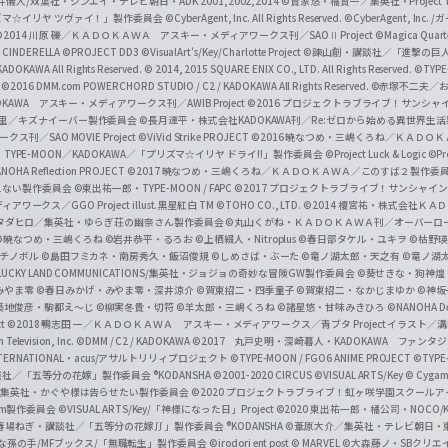
井儀人/双葉社・シンエイ・テレビ朝日・ADK 2001,2002,2014
©貴家悠・橘賢一／集英社・Project T
i
リズマ☆イリヤ ツヴァイ！」製作委員会
©CyberAgent, Inc. All Rights Reserved.
©CyberAgent, I
a
©2014 川原 礫／ＫＡＤＯＫＡＷＡ アスキー・メディアワークス刊／SAOⅡ Project
©Magica Quart
CINDERELLA ©PROJECT DD3
©VisualArt's/Key/Charlotte Project
©諫山創・講談社／「進撃の巨
l
DOKAWA All Rights Reserved.
© 2014, 2015 SQUARE ENIX CO., LTD. All Rights Reserved.
©TYPE
会
©2016 DMM.com POWERCHORD STUDIO / C2 / KADOKAWA All Rights Reserved.
©赤塚不二夫／
C
DOKAWA アスキー・メディアワークス刊／AWIB Project
©2016 プロジェクトラブライブ！サンシャイ
h
田麿里／キズナイーバー製作委員会
©長月達平・株式会社KADOKAWA刊／Re:ゼロから始める異世界生
／SAO MOVIE Project
©ViVid Strike PROJECT ©2016 暁なつめ・三嶋くろね／Ｋ
a
・TYPE-MOON／KADOKAWA／「プリズマ☆イリヤ ドライ!!」製作委員会
©Project Luck & Logic
©P
NOHA Reflection PROJECT
©2017 暁なつめ・三嶋くろね／ＫＡＤＯＫＡＷＡ／このすば２製作委
n
冴えない製作委員会
©東出祐一郎・TYPE-MOON / FAPC
©2017 プロジェクトラブライブ！サンシャイン!
n
クス／GGO Project illust.黒星紅白
TM ©TOHO CO., LTD.
©2014 榎宮祐・株式会社Ｋ
タダヒロ／集英社・ゆらぎ荘の幽奈さん製作委員会
©丸山くがね・ＫＡＤＯＫＡＷＡ刊／オーバーロ
e
©暁なつめ・三嶋くろね
©岩井恭平・るろお
©上栖綴人・Nitroplus
©春日部タケル・ユキヲ
©枯野瑛
グチノボル
©島田フミカネ・南房秀久・飯沼俊規
©しめさば・ぶーた
©竜ノ湖太郎・天之有
©竜ノ湖
l
LUCKY LAND COMMUNICATIONS/集英社・ジョジョの奇妙な冒険GW製作委員会
©葵せきな・狗神煌
みやま零 ©春日みかげ・みやま零・深井涼介
©賀東招二・四季童子
©賀東招二・なかじまゆか
©神坂
築地俊彦・駒都え～じ
©柳実冬貴・切符
©羊太郎・三嶋くろね
©諸星悠・甘味みきひろ
©NANOHA De
t
©2018 鴨志田 一／ＫＡＤＯＫＡＷＡ アスキー・メディアワークス／青ブタ Project イラスト／
Television, Inc.
©DMM / C2 / KADOKAWA
©2017 丸戸史明・深崎暮人・KADOKAWA ファン
INTERNATIONAL・acus/アサルトリリィプロジェクト
©TYPE-MOON / FGO6 ANIME PROJECT
©TYPE
社／「五等分の花嫁」製作委員会 ®KODANSHA
©2001-2020 CIRCUS
©VISUAL ARTS/Key
© Cygame
／集英社・かぐや様は告らせたい製作委員会
©2020 プロジェクトラブライブ！虹ヶ咲学園スクール
asm製作委員会
©VISUAL ARTS/Key/「神様になった日」Project
©2020 東出祐一郎・橘公司・NOCO
春場ねぎ・講談社／「五等分の花嫁∬」製作委員会 ®KODANSHA
©葦原大介／集英社・テレビ朝日・
な孫の手/MFブックス/「無職転生」製作委員会
©irodori ent post
© MARVEL
©大森藤ノ・SBクリエ