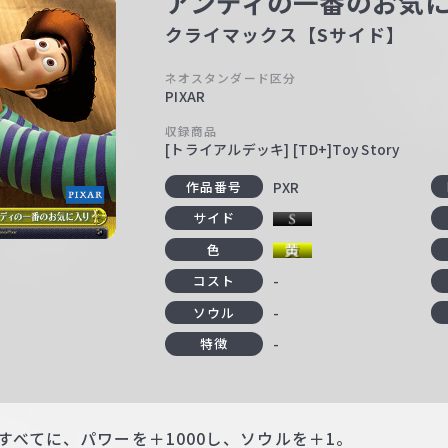
アンディの一番のお気
クライマックス【Sサイド】
ネオスタンダード区分
PIXAR
収録商品
[トライアルデッキ] [TD+]Toy Story
PXR
作品番号
サイド
色
-
コスト
-
ソウル
-
特徴
すべてに、パワーを＋1000し、ソウルを＋1。