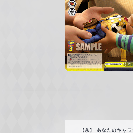
c
h
w
a
r
z
【永】 あなたのキャラ