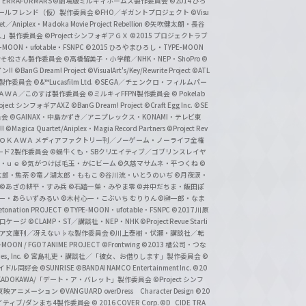
ERRAFORMARS
©劇場版ミルキィホームズ製作委員会
©2014 ひろ
nc. /ガールフレンド（仮）製作委員会
©FHO／ギガントプロジェクト
©Visu
et／Aniplex・Madoka Movie Project Rebellion
©矢吹健太朗・長谷
人」製作委員会
©Project シンフォギアＧＸ
©2015 プロジェクトラブ
-MOON・ufotable・FSNPC
©2015 ひろやまひろし・TYPE-MOON
おそ松さん製作委員会
©高橋留美子・小学館／NHK・NEP・ShoPro
©
ン!!
©BanG Dream! Project
©VisualArt's/Key/Rewrite Project
©ATL
活製作委員会
©&™Lucasfilm Ltd.
©SEGA／チェンクロ・フィルムパー
ＡＤＯＫＡＷＡ／このすば製作委員会
©ミルキィFFPN製作委員会
© Pokelab
roject シンフォギアAXZ
©BanG Dream! Project
©Craft Egg Inc.
©SE
員会
©GAINAX・中島かずき／アニプレックス・KONAMI・テレビ東
!
©Magica Quartet/Aniplex・Magia Record Partners
©Project Rev
ＡＤＯＫＡＷＡ メディアファクトリー刊／ノーゲーム・ノーライフ全権
ード2製作委員会
©蝸牛くも・SBクリエイティブ／ゴブリンスレイヤ
・ｕｅ ©気がつけば毛玉・かにビーム
©久慈マサムネ・平つくね
©
太郎・焦茶
©竜ノ湖太郎・ももこ
©谷川流・いとうのいぢ
©月夜涙・
©あざの耕平・すみ兵 ©石踏一榮・みやま零
©井中だちま・飯田ぽ
一・あらいずみるい
©木村心一・こぶいち むりりん
©榊一郎・なま
tonation PROJECT
©TYPE-MOON・ufotable・FSNPC
©2017 川原
溝口ケージ
©CLAMP・ST／講談社・NEP・NHK
©Project Revue Starli
タジア文庫刊／冴えない♭な製作委員会
©川上泰樹・伏瀬・講談社／転
-MOON / FGO7 ANIME PROJECT
©Frontwing
©2013 橘公司・つな
s, Inc.
© 宮島礼吏・講談社／「彼女、お借りします」製作委員会
©
アイドル同好会
©SUNRISE ©BANDAI NAMCO Entertainment Inc.
©20
/KADOKAWA/「デート・ア・バレット」製作委員会
©Project シンフ
東映アニメーション
©VANGUARD overDress Character Design ©20
イティブ/ダンまち4製作委員会
© 2016 COVER Corp.
©D_CIDE TRA