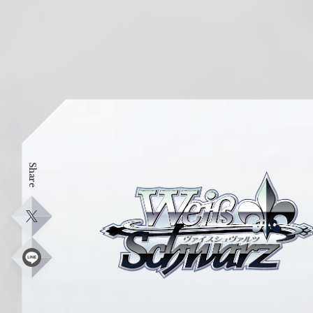
Share
ヴ
ァ
イ
X
ス
シ
L
i
ュ
n
e
ヴ