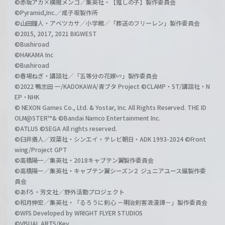
©赤坂アカ×横槍メンゴ／集英社・【推しの子】製作委員会
©Pyramid,Inc.／成子坂製作所
©山田鐘人・アベツカサ／小学館／「葬送のフリーレン」製作委員会
©2015, 2017, 2021 BIGWEST
©Bushiroad
©HAKAMA Inc
©Bushiroad
©春場ねぎ・講談社／「五等分の花嫁∽」製作委員会
©2022 鴨志田 一/KADOKAWA/青ブタ Project ©CLAMP・ST/講談社・N
EP・NHK
© NEXON Games Co., Ltd. & Yostar, Inc. All Rights Reserved. THE ID
OLM@STER™& ©Bandai Namco Entertainment Inc.
©ATLUS ©SEGA All rights reserved.
©臼井儀人／双葉社・シンエイ・テレビ朝日・ADK 1993-2024 ©Front
wing/Project GPT
©高橋陽一／集英社・2018キャプテン翼製作委員会
©高橋陽一／集英社・キャプテン翼シーズン２ ジュニアユース編製作委
員会
©あfろ・芳文社／野外活動プロジェクト
©和月伸宏／集英社・「るろうに剣心 －明治剣客浪漫譚－」製作委員会
©WFS Developed by WRIGHT FLYER STUDIOS
©VISUAL ARTS/Key