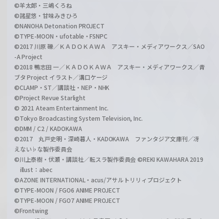
©羊太郎・三嶋くろね
©諸星悠・甘味みきひろ
©NANOHA Detonation PROJECT
©TYPE-MOON・ufotable・FSNPC
©2017 川原 礫／ＫＡＤＯＫＡＷＡ アスキー・メディアワークス／SAO
-A Project
©2018 鴨志田 一／ＫＡＤＯＫＡＷＡ アスキー・メディアワークス／青
ブタ Project イラスト／溝口ケージ
©CLAMP・ST／講談社・NEP・NHK
©Project Revue Starlight
© 2021 Ateam Entertainment Inc.
©Tokyo Broadcasting System Television, Inc.
©DMM / C2 / KADOKAWA
©2017 丸戸史明・深崎暮人・KADOKAWA ファンタジア文庫刊／冴
えない♭な製作委員会
©川上泰樹・伏瀬・講談社／転スラ製作委員会 ©REKI KAWAHARA 2019
illust：abec
©AZONE INTERNATIONAL・acus/アサルトリリィプロジェクト
©TYPE-MOON / FGO6 ANIME PROJECT
©TYPE-MOON / FGO7 ANIME PROJECT
©Frontwing