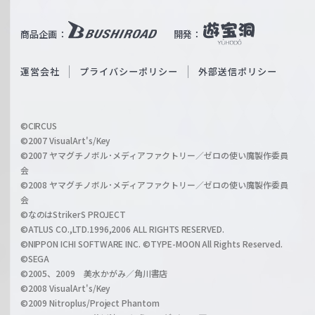
e
u
i
b
商品企画：
開発：
ß
e
S
O
運営会社
プライバシーポリシー
外部送信ポリシー
c
f
h
f
w
i
a
©CIRCUS
c
©2007 VisualArt's/Key
r
i
©2007 ヤマグチノボル･メディアファクトリー／ゼロの使い魔製作委員
z
会
a
©2008 ヤマグチノボル･メディアファクトリー／ゼロの使い魔製作委員
l
会
C
©なのはStrikerS PROJECT
h
©ATLUS CO.,LTD.1996,2006 ALL RIGHTS RESERVED.
a
©NIPPON ICHI SOFTWARE INC. ©TYPE-MOON All Rights Reserved.
n
©SEGA
©2005、2009 美水かがみ／角川書店
n
©2008 VisualArt's/Key
e
©2009 Nitroplus/Project Phantom
l