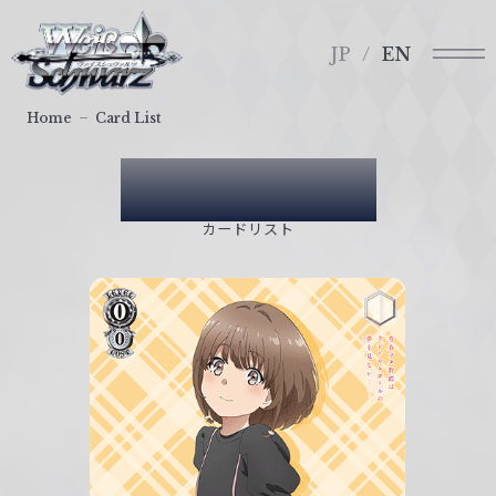
メ
ヴ
ニ
ァ
JP
EN
ュ
イ
ー
ス
Home
Card List
シ
ュ
Card List
ヴ
ァ
カードリスト
ル
ツ
｜
W
e
i
ß
S
c
h