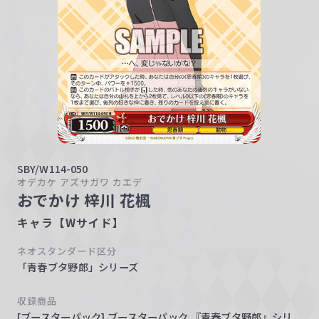
w
a
r
z
SBY/W114-050
オデカケ アズサガワ カエデ
おでかけ 梓川 花楓
キャラ【Wサイド】
ネオスタンダード区分
「青春ブタ野郎」シリーズ
収録商品
[ブースターパック] ブースターパック 『青春ブタ野郎』シリ