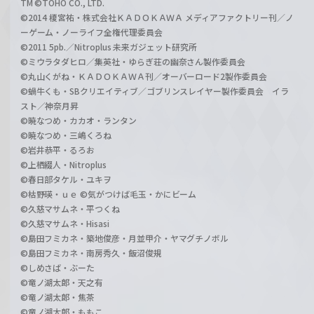
TM ©TOHO CO., LTD.
©2014 榎宮祐・株式会社ＫＡＤＯＫＡＷＡ メディアファクトリー刊／ノ
ーゲーム・ノーライフ全権代理委員会
©2011 5pb.／Nitroplus 未来ガジェット研究所
©ミウラタダヒロ／集英社・ゆらぎ荘の幽奈さん製作委員会
©丸山くがね・ＫＡＤＯＫＡＷＡ刊／オーバーロード2製作委員会
©蝸牛くも・SBクリエイティブ／ゴブリンスレイヤー製作委員会 イラ
スト／神奈月昇
©暁なつめ・カカオ・ランタン
©暁なつめ・三嶋くろね
©岩井恭平・るろお
©上栖綴人・Nitroplus
©春日部タケル・ユキヲ
©枯野瑛・ｕｅ ©気がつけば毛玉・かにビーム
©久慈マサムネ・平つくね
©久慈マサムネ・Hisasi
©島田フミカネ・築地俊彦・月並甲介・ヤマグチノボル
©島田フミカネ・南房秀久・飯沼俊規
©しめさば・ぶーた
©竜ノ湖太郎・天之有
©竜ノ湖太郎・焦茶
©竜ノ湖太郎・ももこ