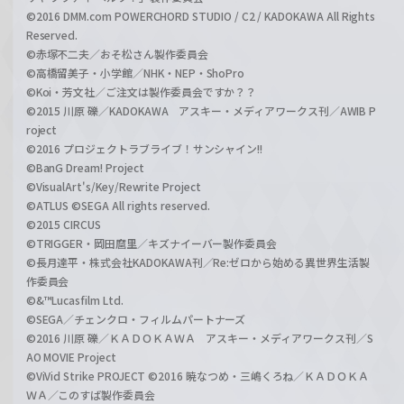
©2016 DMM.com POWERCHORD STUDIO / C2 / KADOKAWA All Rights
Reserved.
©赤塚不二夫／おそ松さん製作委員会
©高橋留美子・小学館／NHK・NEP・ShoPro
©Koi・芳文社／ご注文は製作委員会ですか？？
©2015 川原 礫／KADOKAWA アスキー・メディアワークス刊／AWIB P
roject
©2016 プロジェクトラブライブ！サンシャイン!!
©BanG Dream! Project
©VisualArt's/Key/Rewrite Project
©ATLUS ©SEGA All rights reserved.
©2015 CIRCUS
©TRIGGER・岡田麿里／キズナイーバー製作委員会
©長月達平・株式会社KADOKAWA刊／Re:ゼロから始める異世界生活製
作委員会
©&™Lucasfilm Ltd.
©SEGA／チェンクロ・フィルムパートナーズ
©2016 川原 礫／ＫＡＤＯＫＡＷＡ アスキー・メディアワークス刊／S
AO MOVIE Project
©ViVid Strike PROJECT ©2016 暁なつめ・三嶋くろね／ＫＡＤＯＫＡ
ＷＡ／このすば製作委員会