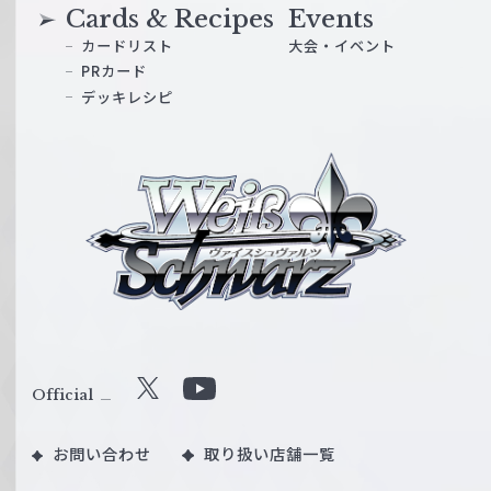
Cards & Recipes
Events
カードリスト
大会・イベント
PRカード
デッキレシピ
ヴ
ァ
イ
ス
シ
ュ
ヴ
ァ
ル
Official
X
Y
ツ
o
｜
お問い合わせ
取り扱い店舗一覧
u
W
T