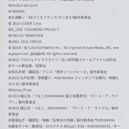
©irodori ent post
© MARVEL
©大森藤ノ・SBクリエイティブ/ダンまち4製作委員会
© 2016 COVER Corp.
©D_CIDE TRAUMEREI PROJECT
©CIRCUS/ ©HIKOSEN
©2001-2021 CIRCUS
© SEGA / © Colorful Palette Inc. / © Crypton Future Media, INC. ww
w.piapro.net
All rights reserved.
©2022 プロジェクトラブライブ！虹ヶ咲学園スクールアイドル同好会
©クール教信者／双葉社
©和久井健・講談社／アニメ「東京リベンジャーズ」製作委員会
©2019 丸戸史明・深崎暮人・KADOKAWA ファンタジア文庫刊／映画も
冴えない製作委員会
©Disney/Pixar
©2014 橘公司・つなこ/KADOKAWA 富士見書房刊/「デート・ア・ライ
ブⅡ」製作委員会
©2019 橘公司・つなこ／KADOKAWA／「デート・ア・ライブⅢ」製作
委員会
©春場ねぎ・講談社／映画「五等分の花嫁」製作委員会 ®KODANSHA
©藤本タツキ／集英社・ＭＡＰＰＡ ©丸山くがね・KADOKAWA刊／オー