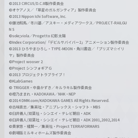
©2013 CIRCUS/D.C.III製作委員会
©オケアノス／「翠星のガルガンティア」製作委員会
©2013 Nippon Ichi Software, Inc.
©鎌池和馬／冬川基／アスキー・メディアワークス／PROJECT-RAILGU
N S
©sole;viola／Progetto 幻影太陽
©Index Corporation/「デビルサバイバー2」アニメーション製作委員会
©2013 ひろやまひろし・TYPE-MOON・角川書店／「プリズマ☆イリ
ヤ」製作委員会
©Project wooser 2
©Project シンフォギアＧ
©2013 プロジェクトラブライブ！
©KLabGames
© TRIGGER・中島かずき／キルラキル製作委員会
©橙乃ままれ・KADOKAWA／NHK・NEP
©2014 DMM.com/KADOKAWA GAMES All Rights Reserved.
©古味直志／集英社・アニプレックス・シャフト・MBS
©臼井儀人/双葉社・シンエイ・テレビ朝日・ADK
©臼井儀人/双葉社・シンエイ・テレビ朝日・ADK 2001,2002,2014
©貴家悠・橘賢一／集英社・Project TERRAFORMARS
©劇場版ミルキィホームズ製作委員会