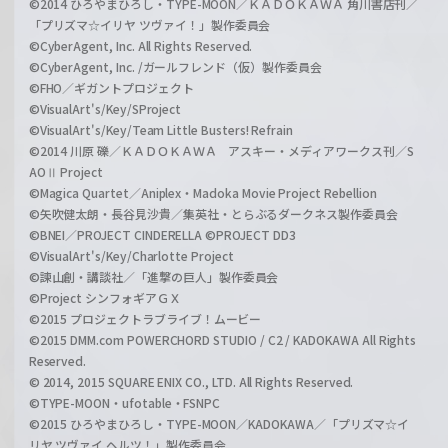
©2014 ひろやまひろし・TYPE-MOON／ＫＡＤＯＫＡＷＡ 角川書店刊／
「プリズマ☆イリヤ ツヴァイ！」製作委員会
©CyberAgent, Inc. All Rights Reserved.
©CyberAgent, Inc. /ガールフレンド（仮）製作委員会
©FHO／ギガントプロジェクト
©VisualArt's/Key/SProject
©VisualArt's/Key/Team Little Busters! Refrain
©2014 川原 礫／ＫＡＤＯＫＡＷＡ アスキー・メディアワークス刊／S
AOⅡ Project
©Magica Quartet／Aniplex・Madoka Movie Project Rebellion
©矢吹健太朗・長谷見沙貴／集英社・とらぶるダークネス製作委員会
©BNEI／PROJECT CINDERELLA ©PROJECT DD3
©VisualArt's/Key/Charlotte Project
©諫山創・講談社／「進撃の巨人」製作委員会
©Project シンフォギアＧＸ
©2015 プロジェクトラブライブ！ムービー
©2015 DMM.com POWERCHORD STUDIO / C2 / KADOKAWA All Rights
Reserved.
© 2014, 2015 SQUARE ENIX CO., LTD. All Rights Reserved.
©TYPE-MOON・ufotable・FSNPC
©2015 ひろやまひろし・TYPE-MOON／KADOKAWA／「プリズマ☆イ
リヤ ツヴァイ ヘルツ！」製作委員会