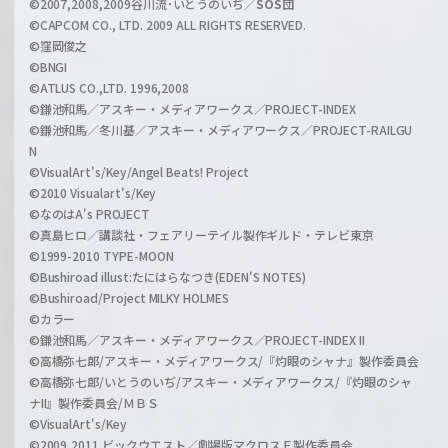
©2007,2008,2009谷川流･いとうのいぢ／
SOS団
©CAPCOM CO., LTD. 2009 ALL RIGHTS RESERVED.
©窪岡俊之
©BNGI
©ATLUS CO.,LTD. 1996,2008
©鎌池和馬／アスキー・メディアワークス／PROJECT-INDEX
©鎌池和馬／冬川基／アスキー・メディアワークス／PROJECT-RAILGU
N
©VisualArt's/Key/Angel Beats! Project
©2010 Visualart's/Key
©なのはA's PROJECT
©真島ヒロ／講談社・フェアリーテイル製作ギルド・テレビ東京
©1999-2010 TYPE-MOON
©Bushiroad illust:たにはらなつき(EDEN'S NOTES)
©Bushiroad/Project MILKY HOLMES
©カラー
©鎌池和馬／アスキー・メディアワークス／PROJECT-INDEX II
©高橋弥七郎/アスキー・メディアワークス/『灼眼のシャナ』製作委員会
©高橋弥七郎/いとうのいぢ/アスキー・メディアワークス/『灼眼のシャ
ナII』製作委員会/ＭＢＳ
©VisualArt's/Key
©2009,2011 ビックウエスト／劇場版マクロスＦ製作委員会