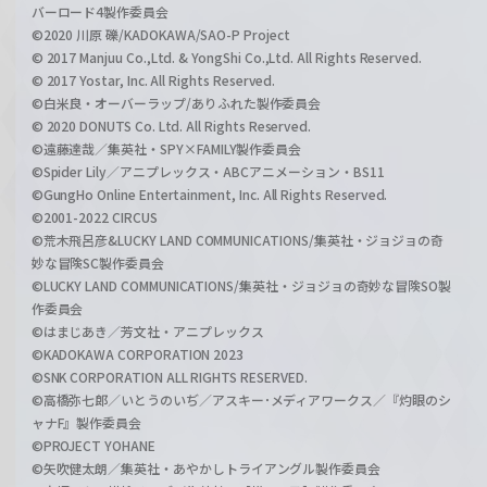
バーロード4製作委員会
©2020 川原 礫/KADOKAWA/SAO-P Project
© 2017 Manjuu Co.,Ltd. & YongShi Co.,Ltd. All Rights Reserved.
© 2017 Yostar, Inc. All Rights Reserved.
©白米良・オーバーラップ/ありふれた製作委員会
© 2020 DONUTS Co. Ltd. All Rights Reserved.
©遠藤達哉／集英社・SPY×FAMILY製作委員会
©Spider Lily／アニプレックス・ABCアニメーション・BS11
©GungHo Online Entertainment, Inc. All Rights Reserved.
©2001-2022 CIRCUS
©荒木飛呂彦&LUCKY LAND COMMUNICATIONS/集英社・ジョジョの奇
妙な冒険SC製作委員会
©LUCKY LAND COMMUNICATIONS/集英社・ジョジョの奇妙な冒険SO製
作委員会
©はまじあき／芳文社・アニプレックス
©KADOKAWA CORPORATION 2023
©SNK CORPORATION ALL RIGHTS RESERVED.
©高橋弥七郎／いとうのいぢ／アスキー･メディアワークス／『灼眼のシ
ャナF』製作委員会
©PROJECT YOHANE
©矢吹健太朗／集英社・あやかしトライアングル製作委員会