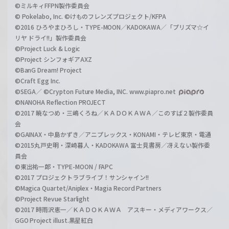
©ミルキィFFPN製作委員会
© Pokelabo, Inc. ©けものフレンズプロジェクト/KFPA
©2016 ひろやまひろし・TYPE-MOON／KADOKAWA／「プリズマ☆イ
リヤ ドライ!!」製作委員会
©Project Luck & Logic
©Project シンフォギアAXZ
©BanG Dream! Project
©Craft Egg Inc.
©SEGA／ ©Crypton Future Media, INC. www.piapro.net
©NANOHA Reflection PROJECT
©2017 暁なつめ・三嶋くろね／ＫＡＤＯＫＡＷＡ／このすば２製作委員
会
©GAINAX・中島かずき／アニプレックス・KONAMI・テレビ東京・電通
©2015丸戸史明・深崎暮人・KADOKAWA 富士見書房／冴えない製作委
員会
©東出祐一郎・TYPE-MOON / FAPC
©2017 プロジェクトラブライブ！サンシャイン!!
©Magica Quartet/Aniplex・Magia Record Partners
©Project Revue Starlight
©2017 時雨沢恵一／ＫＡＤＯＫＡＷＡ アスキー・メディアワークス／
GGO Project illust.黒星紅白