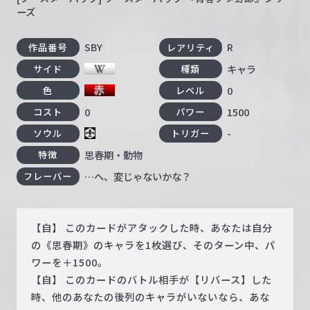
ーズ
SBY
R
作品番号
レアリティ
キャラ
サイド
種類
0
色
レベル
0
1500
コスト
パワー
-
ソウル
トリガー
思春期・動物
特徴
…へ、変じゃないかな？
フレーバー
【自】 このカードがアタックした時、あなたは自分
の《思春期》のキャラを1枚選び、そのターン中、パ
ワーを＋1500。
【自】 このカードのバトル相手が【リバース】した
時、他のあなたの後列のキャラがいないなら、あな