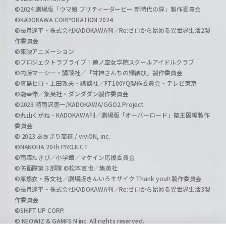
©2024 劇場版「ウマ娘 プリティーダービー 新時代の扉」製作委員会
©KADOKAWA CORPORATION 2024
©長月達平・株式会社KADOKAWA刊／Re:ゼロから始める異世界生活2製
作委員会
©東映アニメーション
©プロジェクトラブライブ！蓮ノ空女学院スクールアイドルクラブ
©内藤マーシー・講談社／「甘神さんちの縁結び」製作委員会
©真島ヒロ・上田敦夫・講談社／FT100YQ製作委員会・テレビ東京
©龍幸伸／集英社・ダンダダン製作委員会
©2023 時雨沢恵一/KADOKAWA/GGO2 Project
©丸山くがね・KADOKAWA刊／劇場版「オーバーロード」聖王国編製作
委員会
© 2023 あおぎり高校 / viviON, inc.
©NANOHA 20th PROJECT
©雨森たきび／小学館／マケイン応援委員会
©防衛隊第３部隊 ©松本直也／集英社
©原悠衣・芳文社／劇場版きんいろモザイク Thank you!! 製作委員会
©長月達平・株式会社KADOKAWA刊／Re:ゼロから始める異世界生活3製
作委員会
©SHIFT UP CORP.
© NEOWIZ & GAMFS N inc. All rights reserved.