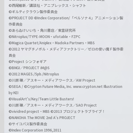
©西尾維新／講談社・アニプレックス・シャフト
©ギルティクラウン製作委員会
©PROJECT DD ©Index Corporation/「ペルソナ４」アニメーション製
作委員会
©あらゐけいいち・角川書店／東雲研究所
©Nitroplus/TYPE-MOON・ufotable・FZPC
©Magica Quartet/Aniplex・Madoka Partners・MBS
©2012 ヤマグチノボル・メディアファクトリー／ゼロの使い魔Ｆ製作委
員会
©Project シンフォギア
©BNGI／PROJECT iM@S
©2012 MAGES./5pb./Nitroplus
©川原 礫／アスキー・メディアワークス／AW Project
©SEGA / ©Crypton Future Media, Inc. www.crypton.net Illustration
by KEI
©VisualArt's/Key/Team Little Busters!
©川原 礫／アスキー・メディアワークス／SAO Project
©vividred project・MBS ©2013 プロジェクトラブライブ！
©NANOHA The MOVIE 2nd A's PROJECT
©サイコパス製作委員会
©Index Corporation 1996,2011