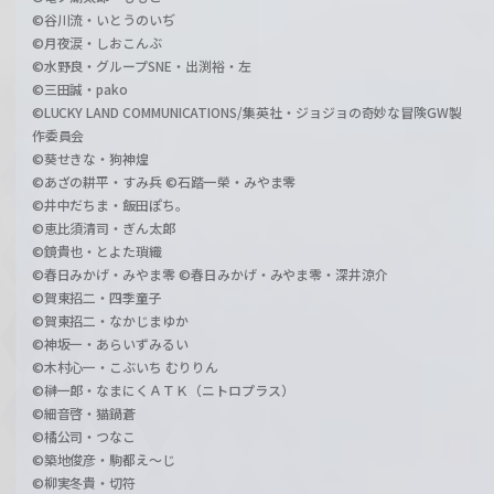
©谷川流・いとうのいぢ
©月夜涙・しおこんぶ
©水野良・グループSNE・出渕裕・左
©三田誠・pako
©LUCKY LAND COMMUNICATIONS/集英社・ジョジョの奇妙な冒険GW製
作委員会
©葵せきな・狗神煌
©あざの耕平・すみ兵 ©石踏一榮・みやま零
©井中だちま・飯田ぽち。
©恵比須清司・ぎん太郎
©鏡貴也・とよた瑣織
©春日みかげ・みやま零 ©春日みかげ・みやま零・深井涼介
©賀東招二・四季童子
©賀東招二・なかじまゆか
©神坂一・あらいずみるい
©木村心一・こぶいち むりりん
©榊一郎・なまにくＡＴＫ（ニトロプラス）
©細音啓・猫鍋蒼
©橘公司・つなこ
©築地俊彦・駒都え～じ
©柳実冬貴・切符