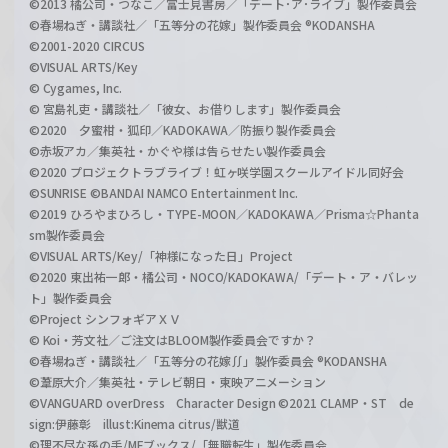
©2013 橘公司・つなこ／富士見書房／「デート･ア･ライブ」製作委員会
©春場ねぎ・講談社／「五等分の花嫁」製作委員会 ®KODANSHA
©2001-2020 CIRCUS
©VISUAL ARTS/Key
© Cygames, Inc.
© 宮島礼吏・講談社／「彼女、お借りします」製作委員会
©2020 夕蜜柑・狐印／KADOKAWA／防振り製作委員会
©赤坂アカ／集英社・かぐや様は告らせたい製作委員会
©2020 プロジェクトラブライブ！虹ヶ咲学園スクールアイドル同好会
©SUNRISE ©BANDAI NAMCO Entertainment Inc.
©2019 ひろやまひろし・TYPE-MOON／KADOKAWA／Prisma☆Phanta
sm製作委員会
©VISUAL ARTS/Key/「神様になった日」Project
©2020 東出祐一郎・橘公司・NOCO/KADOKAWA/「デート・ア・バレッ
ト」製作委員会
©Project シンフォギアＸＶ
© Koi・芳文社／ご注文はBLOOM製作委員会ですか？
©春場ねぎ・講談社／「五等分の花嫁∬」製作委員会 ®KODANSHA
©葦原大介／集英社・テレビ朝日・東映アニメーション
©VANGUARD overDress Character Design ©2021 CLAMP・ST de
sign:伊藤彰 illust:Kinema citrus/獣道
©理不尽な孫の手/MFブックス/「無職転生」製作委員会