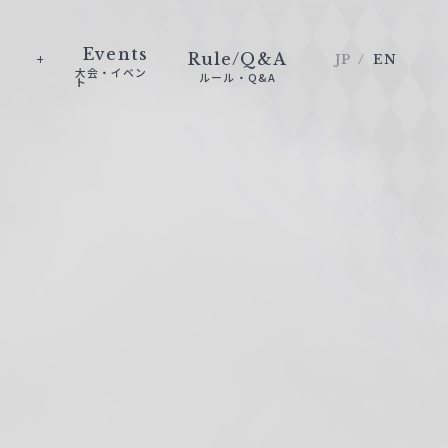
Events
Rule/Q&A
JP
EN
大会・イベン
ルール・Q&A
ト