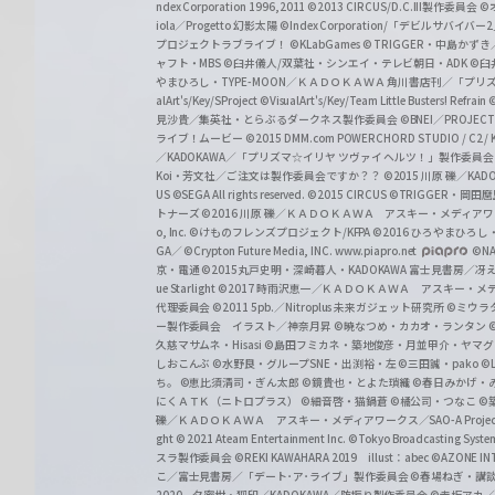
z
ndex Corporation 1996,2011
©2013 CIRCUS/D.C.III製作委員会
©
iola／Progetto 幻影太陽
©Index Corporation/「デビルサバ
プロジェクトラブライブ！
©KLabGames
© TRIGGER・中島か
ャフト・MBS
©臼井儀人/双葉社・シンエイ・テレビ朝日・ADK
©臼
やまひろし・TYPE-MOON／ＫＡＤＯＫＡＷＡ 角川書店刊／「プ
alArt's/Key/SProject
©VisualArt's/Key/Team Little Busters! Refrain
見沙貴／集英社・とらぶるダークネス製作委員会
©BNEI／PROJECT 
ライブ！ムービー
©2015 DMM.com POWERCHORD STUDIO / C2 / KA
／KADOKAWA／「プリズマ☆イリヤ ツヴァイ ヘルツ！」製作委員
Koi・芳文社／ご注文は製作委員会ですか？？
©2015 川原 礫／KA
US ©SEGA All rights reserved.
©2015 CIRCUS
©TRIGGER・岡
トナーズ
©2016 川原 礫／ＫＡＤＯＫＡＷＡ アスキー・メディアワークス刊
o, Inc. ©けものフレンズプロジェクト/KFPA
©2016 ひろやまひろし
GA／ ©Crypton Future Media, INC. www.piapro.net
©NA
京・電通
©2015丸戸史明・深崎暮人・KADOKAWA 富士見書房／
ue Starlight
©2017 時雨沢恵一／ＫＡＤＯＫＡＷＡ アスキー・メディアワー
代理委員会
©2011 5pb.／Nitroplus 未来ガジェット研究所
©ミウラ
ー製作委員会 イラスト／神奈月昇
©暁なつめ・カカオ・ランタン
久慈マサムネ・Hisasi
©島田フミカネ・築地俊彦・月並甲介・ヤマ
しおこんぶ
©水野良・グループSNE・出渕裕・左
©三田誠・pako
©
ち。
©恵比須清司・ぎん太郎
©鏡貴也・とよた瑣織
©春日みかげ・
にくＡＴＫ（ニトロプラス）
©細音啓・猫鍋蒼
©橘公司・つなこ
©
礫／ＫＡＤＯＫＡＷＡ アスキー・メディアワークス／SAO-A Projec
ght
© 2021 Ateam Entertainment Inc.
©Tokyo Broadcasting System 
スラ製作委員会 ©REKI KAWAHARA 2019 illust：abec
©AZONE 
こ／富士見書房／「デート･ア･ライブ」製作委員会
©春場ねぎ・講談
2020 夕蜜柑・狐印／KADOKAWA／防振り製作委員会
©赤坂アカ