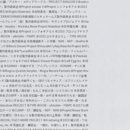
基／アスキー・メディアワークス／PROJECT-RAILGUN S
©sole;v
リヤ」製作委員会
©Project wooser 2
©Project シンフォギアＧ
©2013
 All Rights Reserved.
©古味直志／集英社・アニプレックス・シ
ERRAFORMARS
©劇場版ミルキィホームズ製作委員会
©2014 ひろ
nc. /ガールフレンド（仮）製作委員会
©FHO／ギガントプロジェクト
©Visu
et／Aniplex・Madoka Movie Project Rebellion
©矢吹健太朗・長谷
人」製作委員会
©Project シンフォギアＧＸ
©2015 プロジェクトラブ
-MOON・ufotable・FSNPC
©2015 ひろやまひろし・TYPE-MOON
おそ松さん製作委員会
©高橋留美子・小学館／NHK・NEP・ShoPro
©
ン!!
©BanG Dream! Project
©VisualArt's/Key/Rewrite Project
©ATL
活製作委員会
©&™Lucasfilm Ltd.
©SEGA／チェンクロ・フィルムパー
ＡＤＯＫＡＷＡ／このすば製作委員会
©ミルキィFFPN製作委員会
© Pokelab
roject シンフォギアAXZ
©BanG Dream! Project
©Craft Egg Inc.
©SE
員会
©GAINAX・中島かずき／アニプレックス・KONAMI・テレビ東
!
©Magica Quartet/Aniplex・Magia Record Partners
©Project Rev
ＡＤＯＫＡＷＡ メディアファクトリー刊／ノーゲーム・ノーライフ全権
ード2製作委員会
©蝸牛くも・SBクリエイティブ／ゴブリンスレイヤ
・ｕｅ ©気がつけば毛玉・かにビーム
©久慈マサムネ・平つくね
©
太郎・焦茶
©竜ノ湖太郎・ももこ
©谷川流・いとうのいぢ
©月夜涙・
©あざの耕平・すみ兵 ©石踏一榮・みやま零
©井中だちま・飯田ぽ
一・あらいずみるい
©木村心一・こぶいち むりりん
©榊一郎・なま
tonation PROJECT
©TYPE-MOON・ufotable・FSNPC
©2017 川原
溝口ケージ
©CLAMP・ST／講談社・NEP・NHK
©Project Revue Starli
タジア文庫刊／冴えない♭な製作委員会
©川上泰樹・伏瀬・講談社／転
-MOON / FGO7 ANIME PROJECT
©Frontwing
©2013 橘公司・つな
s, Inc.
© 宮島礼吏・講談社／「彼女、お借りします」製作委員会
©
アイドル同好会
©SUNRISE ©BANDAI NAMCO Entertainment Inc.
©20