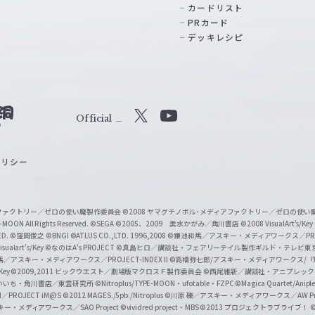
カードリスト
PRカード
デッキレシピ
Official
X
Y
o
ポリシー
u
T
u
ィアファクトリー／ゼロの使い魔製作委員会
©2008 ヤマグチノボル･メディアファクトリー／ゼロの使
b
MOON All Rights Reserved.
©SEGA
©2005、2009 美水かがみ／角川書店
©2008 VisualArt's/Key
ED.
©窪岡俊之
©BNGI
©ATLUS CO.,LTD. 1996,2008
©鎌池和馬／アスキー・メディアワークス／PROJE
e
sualart's/Key
©なのはA's PROJECT
©真島ヒロ／講談社・フェアリーテイル製作ギルド・テレビ東
／アスキー・メディアワークス／PROJECT-INDEX II
©高橋弥七郎/アスキー・メディアワークス/
O
/Key
©2009,2011 ビックウエスト／劇場版マクロスＦ製作委員会
©西尾維新／講談社・アニプレッ
f
いいち・角川書店／東雲研究所
©Nitroplus/TYPE-MOON・ufotable・FZPC
©Magica Quartet/Anip
I／PROJECT iM@S
©2012 MAGES./5pb./Nitroplus
©川原 礫／アスキー・メディアワークス／AW Pro
f
ー・メディアワークス／SAO Project
©vividred project・MBS ©2013 プロジェクトラブライブ！
©