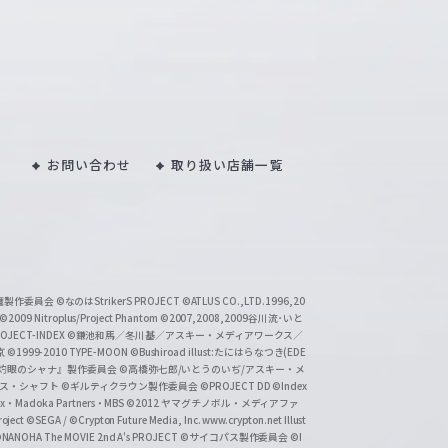
お問い合わせ
取り扱い店舗一覧
い魔製作委員会
©なのはStrikerS PROJECT
©ATLUS CO.,LTD.1996,20
©2009 Nitroplus/Project Phantom
©2007,2008,2009谷川流･いと
CT-INDEX
©鎌池和馬／冬川基／アスキー・メディアワークス／
京
©1999-2010 TYPE-MOON
©Bushiroad illust:たにはらなつき(EDE
『灼眼のシャナ』製作委員会
©高橋弥七郎/いとうのいぢ/アスキー・メ
クス・シャフト
©ギルティクラウン製作委員会
©PROJECT DD ©Index
lex・Madoka Partners・MBS
©2012 ヤマグチノボル・メディアファ
ject
©SEGA / ©Crypton Future Media, Inc. www.crypton.net Illust
NANOHA The MOVIE 2nd A's PROJECT
©サイコパス製作委員会
©I