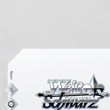
Share
ヴ
ァ
イ
X
ス
シ
L
i