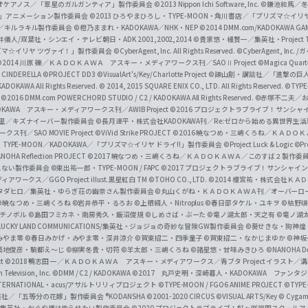
i
オケアノス／「翠星のガルガンティア」製作委員会
©2013 Nippon Ichi Software, Inc.
©鎌池和馬／冬川
イバー2」アニメーション製作委員会
©2013 ひろやまひろし・TYPE-MOON・角川書店／「プリズマ☆イ
c
ずき／キルラキル製作委員会
©橙乃ままれ・KADOKAWA／NHK・NEP
©2014 DMM.com/KADOKAWA GAMES
井儀人/双葉社・シンエイ・テレビ朝日・ADK 2001,2002,2014
©貴家悠・橘賢一／集英社・Project T
i
リズマ☆イリヤ ツヴァイ！」製作委員会
©CyberAgent, Inc. All Rights Reserved.
©CyberAgent, I
a
©2014 川原 礫／ＫＡＤＯＫＡＷＡ アスキー・メディアワークス刊／SAOⅡ Project
©Magica Quart
CINDERELLA ©PROJECT DD3
©VisualArt's/Key/Charlotte Project
©諫山創・講談社／「進撃の巨
l
DOKAWA All Rights Reserved.
© 2014, 2015 SQUARE ENIX CO., LTD. All Rights Reserved.
©TYPE
会
©2016 DMM.com POWERCHORD STUDIO / C2 / KADOKAWA All Rights Reserved.
©赤塚不二夫／
C
DOKAWA アスキー・メディアワークス刊／AWIB Project
©2016 プロジェクトラブライブ！サンシャイ
h
田麿里／キズナイーバー製作委員会
©長月達平・株式会社KADOKAWA刊／Re:ゼロから始める異世界生
／SAO MOVIE Project
©ViVid Strike PROJECT ©2016 暁なつめ・三嶋くろね／Ｋ
a
・TYPE-MOON／KADOKAWA／「プリズマ☆イリヤ ドライ!!」製作委員会
©Project Luck & Logic
©P
NOHA Reflection PROJECT
©2017 暁なつめ・三嶋くろね／ＫＡＤＯＫＡＷＡ／このすば２製作委
n
冴えない製作委員会
©東出祐一郎・TYPE-MOON / FAPC
©2017 プロジェクトラブライブ！サンシャイン!
n
クス／GGO Project illust.黒星紅白
TM ©TOHO CO., LTD.
©2014 榎宮祐・株式会社Ｋ
タダヒロ／集英社・ゆらぎ荘の幽奈さん製作委員会
©丸山くがね・ＫＡＤＯＫＡＷＡ刊／オーバーロ
e
©暁なつめ・三嶋くろね
©岩井恭平・るろお
©上栖綴人・Nitroplus
©春日部タケル・ユキヲ
©枯野瑛
グチノボル
©島田フミカネ・南房秀久・飯沼俊規
©しめさば・ぶーた
©竜ノ湖太郎・天之有
©竜ノ湖
l
LUCKY LAND COMMUNICATIONS/集英社・ジョジョの奇妙な冒険GW製作委員会
©葵せきな・狗神煌
みやま零 ©春日みかげ・みやま零・深井涼介
©賀東招二・四季童子
©賀東招二・なかじまゆか
©神坂
築地俊彦・駒都え～じ
©柳実冬貴・切符
©羊太郎・三嶋くろね
©諸星悠・甘味みきひろ
©NANOHA De
t
©2018 鴨志田 一／ＫＡＤＯＫＡＷＡ アスキー・メディアワークス／青ブタ Project イラスト／
Television, Inc.
©DMM / C2 / KADOKAWA
©2017 丸戸史明・深崎暮人・KADOKAWA ファン
INTERNATIONAL・acus/アサルトリリィプロジェクト
©TYPE-MOON / FGO6 ANIME PROJECT
©TYPE
社／「五等分の花嫁」製作委員会 ®KODANSHA
©2001-2020 CIRCUS
©VISUAL ARTS/Key
© Cygame
／集英社・かぐや様は告らせたい製作委員会
©2020 プロジェクトラブライブ！虹ヶ咲学園スクール