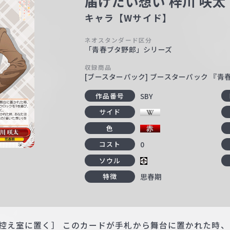
届けたい想い 梓川 咲太
キャラ【Wサイド】
ネオスタンダード区分
「青春ブタ野郎」シリーズ
収録商品
[ブースターパック] ブースターパック 『
SBY
作品番号
サイド
色
0
コスト
ソウル
思春期
特徴
1枚控え室に置く］ このカードが手札から舞台に置かれた時