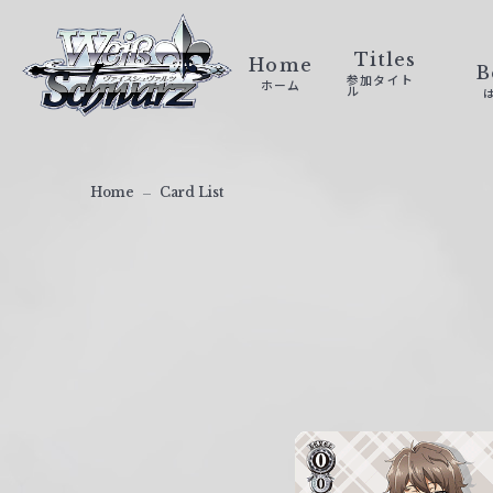
ヴ
ァ
Titles
Home
B
参加タイト
ホーム
イ
ル
ス
シ
ュ
Home
Card List
ヴ
ァ
ル
ツ
｜
W
e
i
ß
S