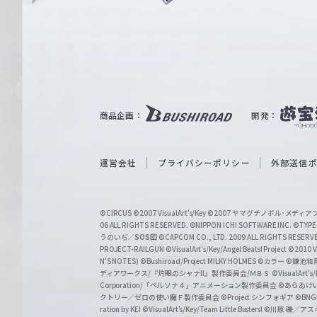
ュ
n
e
ヴ
ァ
ル
ツ
｜
商品企画：
開発：
W
e
i
運営会社
プライバシーポリシー
外部送信
ß
S
©CIRCUS
©2007 VisualArt's/Key
©2007 ヤマグチノボル･メデ
c
06 ALL RIGHTS RESERVED.
©NIPPON ICHI SOFTWARE INC. ©TYPE-
うのいぢ／
SOS団
©CAPCOM CO., LTD. 2009 ALL RIGHTS RESERV
h
PROJECT-RAILGUN
©VisualArt's/Key/Angel Beats! Project
©2010 Vi
w
N'S NOTES)
©Bushiroad/Project MILKY HOLMES
©カラー
©鎌池和馬
ディアワークス/『灼眼のシャナII』製作委員会/ＭＢＳ
©VisualArt's
a
Corporation/「ペルソナ４」アニメーション製作委員会
©あらゐけ
クトリー／ゼロの使い魔Ｆ製作委員会
©Project シンフォギア
©BNG
r
ration by KEI
©VisualArt's/Key/Team Little Busters!
©川原 礫／アスキ