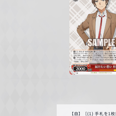
c
h
w
a
r
z
【自】［(1) 手札を