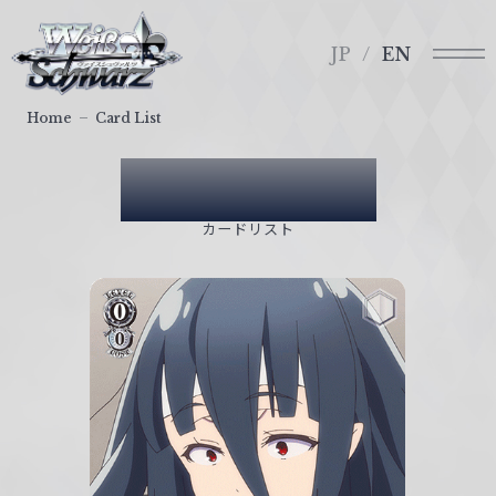
メ
ヴ
ニ
ァ
JP
EN
ュ
イ
ー
ス
Home
Card List
シ
ュ
Card List
ヴ
ァ
カードリスト
ル
ツ
｜
W
e
i
ß
S
c
h