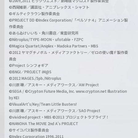
©2009,2011 ビックウエスト／劇場版マクロスＦ製作委員会
©西尾維新／講談社・アニプレックス・シャフト
©ギルティクラウン製作委員会
©PROJECT DD ©Index Corporation/「ペルソナ４」アニメーション製
作委員会
©あらゐけいいち・角川書店／東雲研究所
©Nitroplus/TYPE-MOON・ufotable・FZPC
©Magica Quartet/Aniplex・Madoka Partners・MBS
©2012 ヤマグチノボル・メディアファクトリー／ゼロの使い魔Ｆ製作委
員会
©Project シンフォギア
©BNGI／PROJECT iM@S
©2012 MAGES./5pb./Nitroplus
©川原 礫／アスキー・メディアワークス／AW Project
©SEGA / ©Crypton Future Media, Inc. www.crypton.net Illustration
by KEI
©VisualArt's/Key/Team Little Busters!
©川原 礫／アスキー・メディアワークス／SAO Project
©vividred project・MBS ©2013 プロジェクトラブライブ！
©NANOHA The MOVIE 2nd A's PROJECT
©サイコパス製作委員会
©Index Corporation 1996,2011