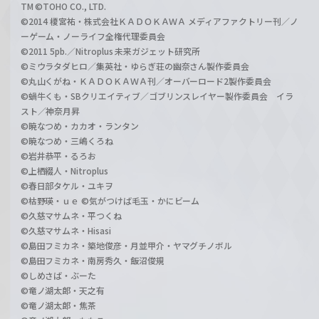
TM ©TOHO CO., LTD.
©2014 榎宮祐・株式会社ＫＡＤＯＫＡＷＡ メディアファクトリー刊／ノ
ーゲーム・ノーライフ全権代理委員会
©2011 5pb.／Nitroplus 未来ガジェット研究所
©ミウラタダヒロ／集英社・ゆらぎ荘の幽奈さん製作委員会
©丸山くがね・ＫＡＤＯＫＡＷＡ刊／オーバーロード2製作委員会
©蝸牛くも・SBクリエイティブ／ゴブリンスレイヤー製作委員会 イラ
スト／神奈月昇
©暁なつめ・カカオ・ランタン
©暁なつめ・三嶋くろね
©岩井恭平・るろお
©上栖綴人・Nitroplus
©春日部タケル・ユキヲ
©枯野瑛・ｕｅ ©気がつけば毛玉・かにビーム
©久慈マサムネ・平つくね
©久慈マサムネ・Hisasi
©島田フミカネ・築地俊彦・月並甲介・ヤマグチノボル
©島田フミカネ・南房秀久・飯沼俊規
©しめさば・ぶーた
©竜ノ湖太郎・天之有
©竜ノ湖太郎・焦茶