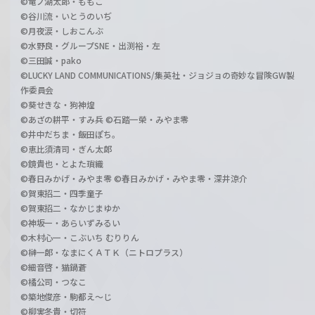
©竜ノ湖太郎・ももこ
©谷川流・いとうのいぢ
©月夜涙・しおこんぶ
©水野良・グループSNE・出渕裕・左
©三田誠・pako
©LUCKY LAND COMMUNICATIONS/集英社・ジョジョの奇妙な冒険GW製
作委員会
©葵せきな・狗神煌
©あざの耕平・すみ兵 ©石踏一榮・みやま零
©井中だちま・飯田ぽち。
©恵比須清司・ぎん太郎
©鏡貴也・とよた瑣織
©春日みかげ・みやま零 ©春日みかげ・みやま零・深井涼介
©賀東招二・四季童子
©賀東招二・なかじまゆか
©神坂一・あらいずみるい
©木村心一・こぶいち むりりん
©榊一郎・なまにくＡＴＫ（ニトロプラス）
©細音啓・猫鍋蒼
©橘公司・つなこ
©築地俊彦・駒都え～じ
©柳実冬貴・切符