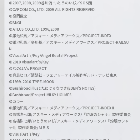
l
©2007,2008,2009谷川流･いとうのいぢ／
SOS団
©CAPCOM CO., LTD. 2009 ALL RIGHTS RESERVED.
©窪岡俊之
©BNGI
©ATLUS CO.,LTD. 1996,2008
©鎌池和馬／アスキー・メディアワークス／PROJECT-INDEX
©鎌池和馬／冬川基／アスキー・メディアワークス／PROJECT-RAILGU
N
©VisualArt's/Key/Angel Beats! Project
©2010 Visualart's/Key
©なのはA's PROJECT
©真島ヒロ／講談社・フェアリーテイル製作ギルド・テレビ東京
©1999-2010 TYPE-MOON
©Bushiroad illust:たにはらなつき(EDEN'S NOTES)
©Bushiroad/Project MILKY HOLMES
©カラー
©鎌池和馬／アスキー・メディアワークス／PROJECT-INDEX II
©高橋弥七郎/アスキー・メディアワークス/『灼眼のシャナ』製作委員会
©高橋弥七郎/いとうのいぢ/アスキー・メディアワークス/『灼眼のシャ
ナII』製作委員会/ＭＢＳ
©VisualArt's/Key