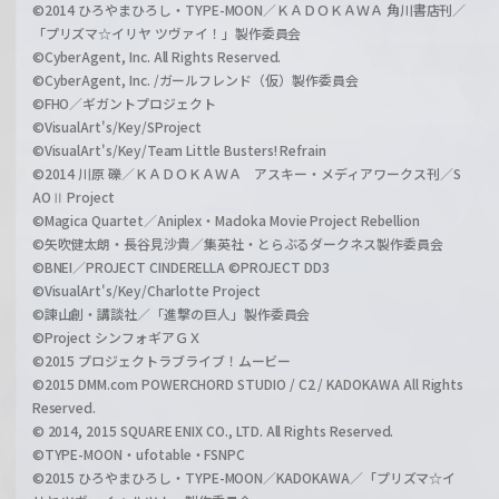
©2014 ひろやまひろし・TYPE-MOON／ＫＡＤＯＫＡＷＡ 角川書店刊／
「プリズマ☆イリヤ ツヴァイ！」製作委員会
©CyberAgent, Inc. All Rights Reserved.
©CyberAgent, Inc. /ガールフレンド（仮）製作委員会
©FHO／ギガントプロジェクト
©VisualArt's/Key/SProject
©VisualArt's/Key/Team Little Busters! Refrain
©2014 川原 礫／ＫＡＤＯＫＡＷＡ アスキー・メディアワークス刊／S
AOⅡ Project
©Magica Quartet／Aniplex・Madoka Movie Project Rebellion
©矢吹健太朗・長谷見沙貴／集英社・とらぶるダークネス製作委員会
©BNEI／PROJECT CINDERELLA ©PROJECT DD3
©VisualArt's/Key/Charlotte Project
©諫山創・講談社／「進撃の巨人」製作委員会
©Project シンフォギアＧＸ
©2015 プロジェクトラブライブ！ムービー
©2015 DMM.com POWERCHORD STUDIO / C2 / KADOKAWA All Rights
Reserved.
© 2014, 2015 SQUARE ENIX CO., LTD. All Rights Reserved.
©TYPE-MOON・ufotable・FSNPC
©2015 ひろやまひろし・TYPE-MOON／KADOKAWA／「プリズマ☆イ