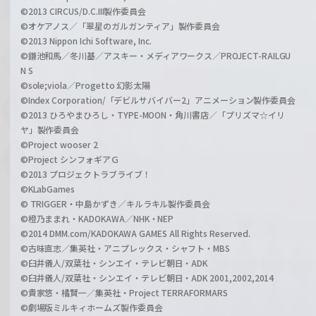
©2013 CIRCUS/D.C.III製作委員会
©オケアノス／「翠星のガルガンティア」製作委員会
©2013 Nippon Ichi Software, Inc.
©鎌池和馬／冬川基／アスキー・メディアワークス／PROJECT-RAILGU
N S
©sole;viola／Progetto 幻影太陽
©Index Corporation/「デビルサバイバー2」アニメーション製作委員会
©2013 ひろやまひろし・TYPE-MOON・角川書店／「プリズマ☆イリ
ヤ」製作委員会
©Project wooser 2
©Project シンフォギアＧ
©2013 プロジェクトラブライブ！
©KLabGames
© TRIGGER・中島かずき／キルラキル製作委員会
©橙乃ままれ・KADOKAWA／NHK・NEP
©2014 DMM.com/KADOKAWA GAMES All Rights Reserved.
©古味直志／集英社・アニプレックス・シャフト・MBS
©臼井儀人/双葉社・シンエイ・テレビ朝日・ADK
©臼井儀人/双葉社・シンエイ・テレビ朝日・ADK 2001,2002,2014
©貴家悠・橘賢一／集英社・Project TERRAFORMARS
©劇場版ミルキィホームズ製作委員会