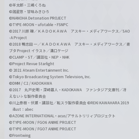
©羊太郎・三嶋くろね
©諸星悠・甘味みきひろ
©NANOHA Detonation PROJECT
©TYPE-MOON・ufotable・FSNPC
©2017 川原 礫／ＫＡＤＯＫＡＷＡ アスキー・メディアワークス／SAO
-A Project
©2018 鴨志田 一／ＫＡＤＯＫＡＷＡ アスキー・メディアワークス／青
ブタ Project イラスト／溝口ケージ
©CLAMP・ST／講談社・NEP・NHK
©Project Revue Starlight
© 2021 Ateam Entertainment Inc.
©Tokyo Broadcasting System Television, Inc.
©DMM / C2 / KADOKAWA
©2017 丸戸史明・深崎暮人・KADOKAWA ファンタジア文庫刊／冴
えない♭な製作委員会
©川上泰樹・伏瀬・講談社／転スラ製作委員会 ©REKI KAWAHARA 2019
illust：abec
©AZONE INTERNATIONAL・acus/アサルトリリィプロジェクト
©TYPE-MOON / FGO6 ANIME PROJECT
©TYPE-MOON / FGO7 ANIME PROJECT
©Frontwing