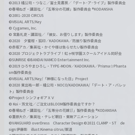
©2013 橘公司・つなこ／富士見書房／「デート･ア･ライブ」製作委員会
©春場ねぎ・講談社／「五等分の花嫁」製作委員会 ®KODANSHA
©2001-2020 CIRCUS
©VISUAL ARTS/Key
© Cygames, Inc.
© 宮島礼吏・講談社／「彼女、お借りします」製作委員会
©2020 夕蜜柑・狐印／KADOKAWA／防振り製作委員会
©赤坂アカ／集英社・かぐや様は告らせたい製作委員会
©2020 プロジェクトラブライブ！虹ヶ咲学園スクールアイドル同好会
©SUNRISE ©BANDAI NAMCO Entertainment Inc.
©2019 ひろやまひろし・TYPE-MOON／KADOKAWA／Prisma☆Phanta
sm製作委員会
©VISUAL ARTS/Key/「神様になった日」Project
©2020 東出祐一郎・橘公司・NOCO/KADOKAWA/「デート・ア・バレッ
ト」製作委員会
©Project シンフォギアＸＶ
© Koi・芳文社／ご注文はBLOOM製作委員会ですか？
©春場ねぎ・講談社／「五等分の花嫁∬」製作委員会 ®KODANSHA
©葦原大介／集英社・テレビ朝日・東映アニメーション
©VANGUARD overDress Character Design ©2021 CLAMP・ST de
sign:伊藤彰 illust:Kinema citrus/獣道