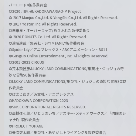
バーロード4製作委員会
©2020 川原 礫/KADOKAWA/SAO-P Project
© 2017 Manjuu Co.,Ltd. & YongShi Co.,Ltd. All Rights Reserved.
© 2017 Yostar, Inc. All Rights Reserved.
©白米良・オーバーラップ/ありふれた製作委員会
© 2020 DONUTS Co. Ltd. All Rights Reserved.
©遠藤達哉／集英社・SPY×FAMILY製作委員会
©Spider Lily／アニプレックス・ABCアニメーション・BS11
©GungHo Online Entertainment, Inc. All Rights Reserved.
©2001-2022 CIRCUS
©荒木飛呂彦&LUCKY LAND COMMUNICATIONS/集英社・ジョジョの奇
妙な冒険SC製作委員会
©LUCKY LAND COMMUNICATIONS/集英社・ジョジョの奇妙な冒険SO製
作委員会
©はまじあき／芳文社・アニプレックス
©KADOKAWA CORPORATION 2023
©SNK CORPORATION ALL RIGHTS RESERVED.
©高橋弥七郎／いとうのいぢ／アスキー･メディアワークス／『灼眼のシ
ャナF』製作委員会
©PROJECT YOHANE
©矢吹健太朗／集英社・あやかしトライアングル製作委員会