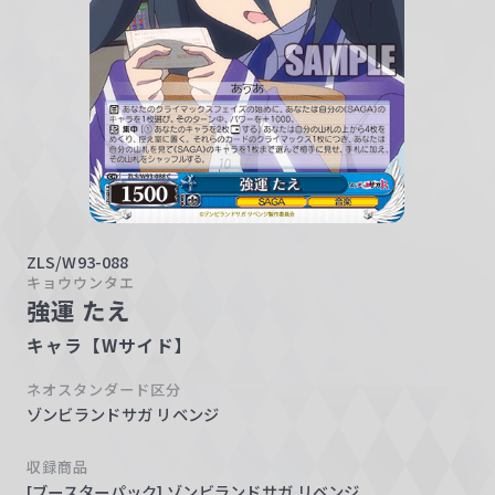
w
a
r
z
ZLS/W93-088
キョウウンタエ
強運 たえ
キャラ【Wサイド】
ネオスタンダード区分
ゾンビランドサガ リベンジ
収録商品
[ブースターパック] ゾンビランドサガ リベンジ