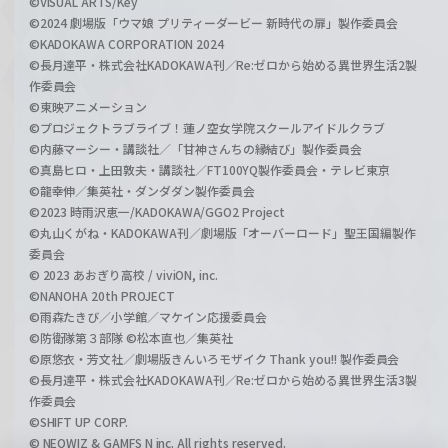
©VISUAL ARTS/Key
©2024 劇場版「ウマ娘 プリティーダービー 新時代の扉」製作委員会
©KADOKAWA CORPORATION 2024
©長月達平・株式会社KADOKAWA刊／Re:ゼロから始める異世界生活2製
作委員会
©東映アニメーション
©プロジェクトラブライブ！蓮ノ空女学院スクールアイドルクラブ
©内藤マーシー・講談社／「甘神さんちの縁結び」製作委員会
©真島ヒロ・上田敦夫・講談社／FT100YQ製作委員会・テレビ東京
©龍幸伸／集英社・ダンダダン製作委員会
©2023 時雨沢恵一/KADOKAWA/GGO2 Project
©丸山くがね・KADOKAWA刊／劇場版「オーバーロード」聖王国編製作
委員会
© 2023 あおぎり高校 / viviON, inc.
©NANOHA 20th PROJECT
©雨森たきび／小学館／マケイン応援委員会
©防衛隊第３部隊 ©松本直也／集英社
©原悠衣・芳文社／劇場版きんいろモザイク Thank you!! 製作委員会
©長月達平・株式会社KADOKAWA刊／Re:ゼロから始める異世界生活3製
作委員会
©SHIFT UP CORP.
© NEOWIZ & GAMFS N inc. All rights reserved.