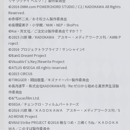
リヤ ツヴァイ ヘルツ！」製作委員会
©2016 DMM.com POWERCHORD STUDIO / C2 / KADOKAWA All Rights
Reserved.
©赤塚不二夫／おそ松さん製作委員会
©高橋留美子・小学館／NHK・NEP・ShoPro
©Koi・芳文社／ご注文は製作委員会ですか？？
©2015 川原 礫／KADOKAWA アスキー・メディアワークス刊／AWIB P
roject
©2016 プロジェクトラブライブ！サンシャイン!!
©BanG Dream! Project
©VisualArt's/Key/Rewrite Project
©ATLUS ©SEGA All rights reserved.
©2015 CIRCUS
©TRIGGER・岡田麿里／キズナイーバー製作委員会
©長月達平・株式会社KADOKAWA刊／Re:ゼロから始める異世界生活製
作委員会
©&™Lucasfilm Ltd.
©SEGA／チェンクロ・フィルムパートナーズ
©2016 川原 礫／ＫＡＤＯＫＡＷＡ アスキー・メディアワークス刊／S
AO MOVIE Project
©ViVid Strike PROJECT ©2016 暁なつめ・三嶋くろね／ＫＡＤＯＫＡ
ＷＡ／このすば製作委員会