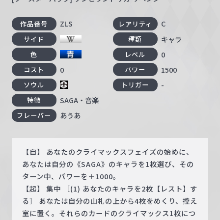
ZLS
C
作品番号
レアリティ
キャラ
サイド
種類
0
色
レベル
0
1500
コスト
パワー
-
ソウル
トリガー
SAGA・音楽
特徴
あうあ
フレーバー
【自】 あなたのクライマックスフェイズの始めに、
あなたは自分の《SAGA》のキャラを1枚選び、その
ターン中、パワーを＋1000。
【起】 集中 ［(1) あなたのキャラを2枚【レスト】す
る］ あなたは自分の山札の上から4枚をめくり、控え
室に置く。それらのカードのクライマックス1枚につ