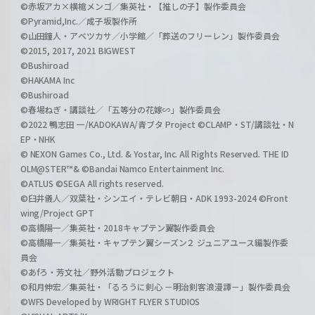
©赤坂アカ×横槍メンゴ／集英社・【推しの子】製作委員会
©Pyramid,Inc.／成子坂製作所
©山田鐘人・アベツカサ／小学館／「葬送のフリーレン」製作委員会
©2015, 2017, 2021 BIGWEST
©Bushiroad
©HAKAMA Inc
©Bushiroad
©春場ねぎ・講談社／「五等分の花嫁∽」製作委員会
©2022 鴨志田 一/KADOKAWA/青ブタ Project ©CLAMP・ST/講談社・N
EP・NHK
© NEXON Games Co., Ltd. & Yostar, Inc. All Rights Reserved. THE ID
OLM@STER™& ©Bandai Namco Entertainment Inc.
©ATLUS ©SEGA All rights reserved.
©臼井儀人／双葉社・シンエイ・テレビ朝日・ADK 1993-2024 ©Front
wing/Project GPT
©高橋陽一／集英社・2018キャプテン翼製作委員会
©高橋陽一／集英社・キャプテン翼シーズン２ ジュニアユース編製作委
員会
©あfろ・芳文社／野外活動プロジェクト
©和月伸宏／集英社・「るろうに剣心 －明治剣客浪漫譚－」製作委員会
©WFS Developed by WRIGHT FLYER STUDIOS