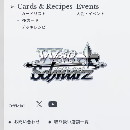
Cards & Recipes
Events
カードリスト
大会・イベント
PRカード
デッキレシピ
ヴ
ァ
イ
ス
シ
ュ
ヴ
ァ
ル
Official
X
Y
ツ
o
｜
お問い合わせ
取り扱い店舗一覧
u
W
T