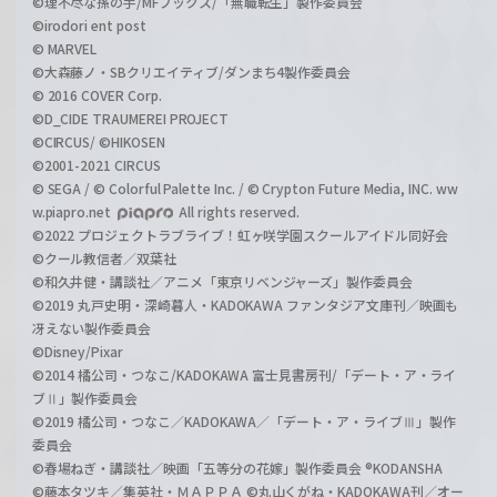
©理不尽な孫の手/MFブックス/「無職転生」製作委員会
©irodori ent post
© MARVEL
©大森藤ノ・SBクリエイティブ/ダンまち4製作委員会
© 2016 COVER Corp.
©D_CIDE TRAUMEREI PROJECT
©CIRCUS/ ©HIKOSEN
©2001-2021 CIRCUS
© SEGA / © Colorful Palette Inc. / © Crypton Future Media, INC. ww
w.piapro.net
All rights reserved.
©2022 プロジェクトラブライブ！虹ヶ咲学園スクールアイドル同好会
©クール教信者／双葉社
©和久井健・講談社／アニメ「東京リベンジャーズ」製作委員会
©2019 丸戸史明・深崎暮人・KADOKAWA ファンタジア文庫刊／映画も
冴えない製作委員会
©Disney/Pixar
©2014 橘公司・つなこ/KADOKAWA 富士見書房刊/「デート・ア・ライ
ブⅡ」製作委員会
©2019 橘公司・つなこ／KADOKAWA／「デート・ア・ライブⅢ」製作
委員会
©春場ねぎ・講談社／映画「五等分の花嫁」製作委員会 ®KODANSHA
©藤本タツキ／集英社・ＭＡＰＰＡ ©丸山くがね・KADOKAWA刊／オー