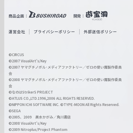
e
u
i
b
商品企画：
開発：
ß
e
S
O
運営会社
プライバシーポリシー
外部送信ポリシー
c
f
h
f
w
i
a
©CIRCUS
c
©2007 VisualArt's/Key
r
i
©2007 ヤマグチノボル･メディアファクトリー／ゼロの使い魔製作委員
z
会
a
©2008 ヤマグチノボル･メディアファクトリー／ゼロの使い魔製作委員
l
会
C
©なのはStrikerS PROJECT
h
©ATLUS CO.,LTD.1996,2006 ALL RIGHTS RESERVED.
a
©NIPPON ICHI SOFTWARE INC. ©TYPE-MOON All Rights Reserved.
n
©SEGA
©2005、2009 美水かがみ／角川書店
n
©2008 VisualArt's/Key
e
©2009 Nitroplus/Project Phantom