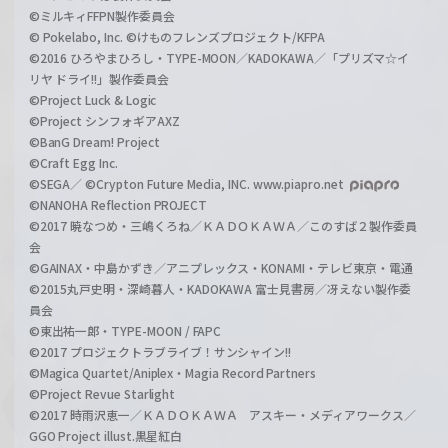
©ミルキィFFPN製作委員会
© Pokelabo, Inc. ©けものフレンズプロジェクト/KFPA
©2016 ひろやまひろし・TYPE-MOON／KADOKAWA／「プリズマ☆イ
リヤ ドライ!!」製作委員会
©Project Luck & Logic
©Project シンフォギアAXZ
©BanG Dream! Project
©Craft Egg Inc.
©SEGA／ ©Crypton Future Media, INC. www.piapro.net
©NANOHA Reflection PROJECT
©2017 暁なつめ・三嶋くろね／ＫＡＤＯＫＡＷＡ／このすば２製作委員
会
©GAINAX・中島かずき／アニプレックス・KONAMI・テレビ東京・電通
©2015丸戸史明・深崎暮人・KADOKAWA 富士見書房／冴えない製作委
員会
©東出祐一郎・TYPE-MOON / FAPC
©2017 プロジェクトラブライブ！サンシャイン!!
©Magica Quartet/Aniplex・Magia Record Partners
©Project Revue Starlight
©2017 時雨沢恵一／ＫＡＤＯＫＡＷＡ アスキー・メディアワークス／
GGO Project illust.黒星紅白