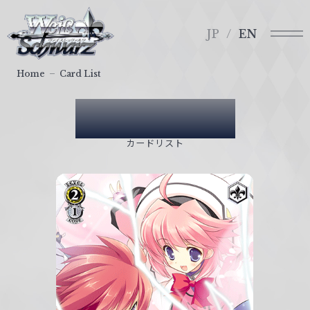
メ
ヴ
ニ
ァ
JP
EN
ュ
イ
ー
ス
Home
Card List
シ
ュ
Card List
ヴ
ァ
カードリスト
ル
ツ
｜
W
e
i
ß
S
c
h