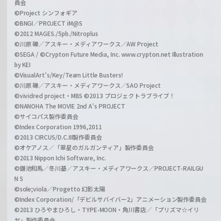
員会
©Project シンフォギア
©BNGI／PROJECT iM@S
©2012 MAGES./5pb./Nitroplus
©川原 礫／アスキー・メディアワークス／AW Project
©SEGA / ©Crypton Future Media, Inc. www.crypton.net Illustration
by KEI
©VisualArt's/Key/Team Little Busters!
©川原 礫／アスキー・メディアワークス／SAO Project
©vividred project・MBS ©2013 プロジェクトラブライブ！
©NANOHA The MOVIE 2nd A's PROJECT
©サイコパス製作委員会
©Index Corporation 1996,2011
©2013 CIRCUS/D.C.III製作委員会
©オケアノス／「翠星のガルガンティア」製作委員会
©2013 Nippon Ichi Software, Inc.
©鎌池和馬／冬川基／アスキー・メディアワークス／PROJECT-RAILGU
N S
©sole;viola／Progetto 幻影太陽
©Index Corporation/「デビルサバイバー2」アニメーション製作委員会
©2013 ひろやまひろし・TYPE-MOON・角川書店／「プリズマ☆イリ
ヤ」製作委員会