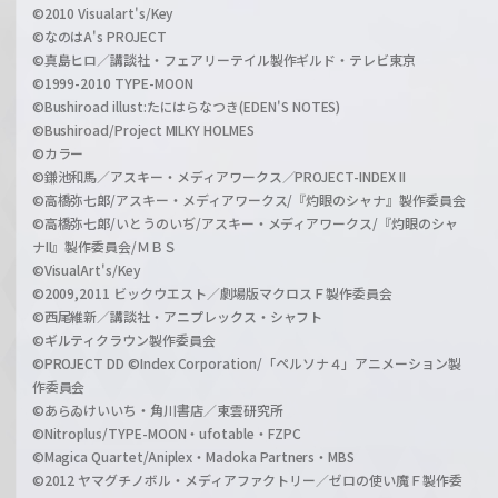
©2010 Visualart's/Key
©なのはA's PROJECT
©真島ヒロ／講談社・フェアリーテイル製作ギルド・テレビ東京
©1999-2010 TYPE-MOON
©Bushiroad illust:たにはらなつき(EDEN'S NOTES)
©Bushiroad/Project MILKY HOLMES
©カラー
©鎌池和馬／アスキー・メディアワークス／PROJECT-INDEX II
©高橋弥七郎/アスキー・メディアワークス/『灼眼のシャナ』製作委員会
©高橋弥七郎/いとうのいぢ/アスキー・メディアワークス/『灼眼のシャ
ナII』製作委員会/ＭＢＳ
©VisualArt's/Key
©2009,2011 ビックウエスト／劇場版マクロスＦ製作委員会
©西尾維新／講談社・アニプレックス・シャフト
©ギルティクラウン製作委員会
©PROJECT DD ©Index Corporation/「ペルソナ４」アニメーション製
作委員会
©あらゐけいいち・角川書店／東雲研究所
©Nitroplus/TYPE-MOON・ufotable・FZPC
©Magica Quartet/Aniplex・Madoka Partners・MBS
©2012 ヤマグチノボル・メディアファクトリー／ゼロの使い魔Ｆ製作委