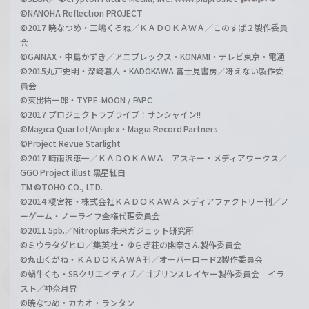
©NANOHA Reflection PROJECT
©2017 暁なつめ・三嶋くろね／ＫＡＤＯＫＡＷＡ／このすば２製作委員
会
©GAINAX・中島かずき／アニプレックス・KONAMI・テレビ東京・電通
©2015丸戸史明・深崎暮人・KADOKAWA 富士見書房／冴えない製作委
員会
©東出祐一郎・TYPE-MOON / FAPC
©2017 プロジェクトラブライブ！サンシャイン!!
©Magica Quartet/Aniplex・Magia Record Partners
©Project Revue Starlight
©2017 時雨沢恵一／ＫＡＤＯＫＡＷＡ アスキー・メディアワークス／
GGO Project illust.黒星紅白
TM ©TOHO CO., LTD.
©2014 榎宮祐・株式会社ＫＡＤＯＫＡＷＡ メディアファクトリー刊／ノ
ーゲーム・ノーライフ全権代理委員会
©2011 5pb.／Nitroplus 未来ガジェット研究所
©ミウラタダヒロ／集英社・ゆらぎ荘の幽奈さん製作委員会
©丸山くがね・ＫＡＤＯＫＡＷＡ刊／オーバーロード2製作委員会
©蝸牛くも・SBクリエイティブ／ゴブリンスレイヤー製作委員会 イラ
スト／神奈月昇
©暁なつめ・カカオ・ランタン