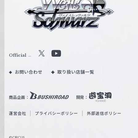
イ
ス
シ
ュ
ヴ
ァ
ル
Official
X
Y
ツ
o
｜
お問い合わせ
取り扱い店舗一覧
u
W
T
e
u
i
b
商品企画：
開発：
ß
e
S
O
運営会社
プライバシーポリシー
外部送信ポリシー
c
f
h
f
w
i
a
©CIRCUS