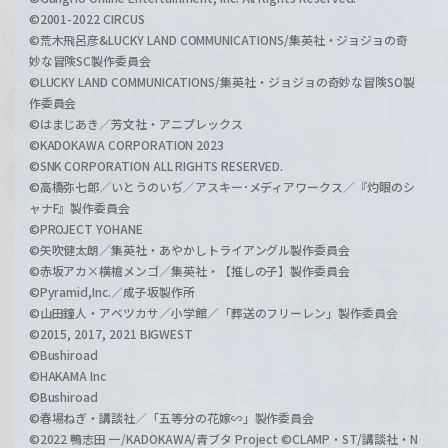
©2001-2022 CIRCUS
©荒木飛呂彦&LUCKY LAND COMMUNICATIONS/集英社・ジョジョの奇
妙な冒険SC製作委員会
©LUCKY LAND COMMUNICATIONS/集英社・ジョジョの奇妙な冒険SO製
作委員会
©はまじあき／芳文社・アニプレックス
©KADOKAWA CORPORATION 2023
©SNK CORPORATION ALL RIGHTS RESERVED.
©高橋弥七郎／いとうのいぢ／アスキー･メディアワークス／『灼眼のシ
ャナF』製作委員会
©PROJECT YOHANE
©矢吹健太朗／集英社・あやかしトライアングル製作委員会
©赤坂アカ×横槍メンゴ／集英社・【推しの子】製作委員会
©Pyramid,Inc.／成子坂製作所
©山田鐘人・アベツカサ／小学館／「葬送のフリーレン」製作委員会
©2015, 2017, 2021 BIGWEST
©Bushiroad
©HAKAMA Inc
©Bushiroad
©春場ねぎ・講談社／「五等分の花嫁∽」製作委員会
©2022 鴨志田 一/KADOKAWA/青ブタ Project ©CLAMP・ST/講談社・N