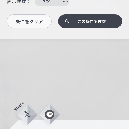
表示件数：
条件をクリア
この条件で検索
Share
X
L
i
n
e