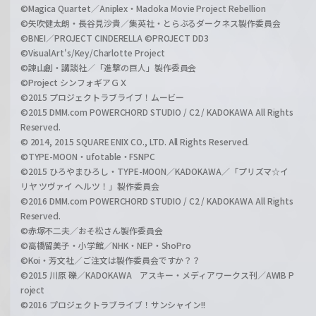
©Magica Quartet／Aniplex・Madoka Movie Project Rebellion
©矢吹健太朗・長谷見沙貴／集英社・とらぶるダークネス製作委員会
©BNEI／PROJECT CINDERELLA ©PROJECT DD3
©VisualArt's/Key/Charlotte Project
©諫山創・講談社／「進撃の巨人」製作委員会
©Project シンフォギアＧＸ
©2015 プロジェクトラブライブ！ムービー
©2015 DMM.com POWERCHORD STUDIO / C2 / KADOKAWA All Rights
Reserved.
© 2014, 2015 SQUARE ENIX CO., LTD. All Rights Reserved.
©TYPE-MOON・ufotable・FSNPC
©2015 ひろやまひろし・TYPE-MOON／KADOKAWA／「プリズマ☆イ
リヤ ツヴァイ ヘルツ！」製作委員会
©2016 DMM.com POWERCHORD STUDIO / C2 / KADOKAWA All Rights
Reserved.
©赤塚不二夫／おそ松さん製作委員会
©高橋留美子・小学館／NHK・NEP・ShoPro
©Koi・芳文社／ご注文は製作委員会ですか？？
©2015 川原 礫／KADOKAWA アスキー・メディアワークス刊／AWIB P
roject
©2016 プロジェクトラブライブ！サンシャイン!!