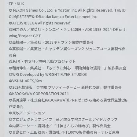
EP・NHK
© NEXON Games Co., Ltd. & Yostar, Inc. All Rights Reserved. THE ID
OLM@STER™& ©Bandai Namco Entertainment Inc.
©ATLUS ©SEGA All rights reserved.
©臼井儀人／双葉社・シンエイ・テレビ朝日・ADK 1993-2024 ©Front
wing/Project GPT
©高橋陽一／集英社・2018キャプテン翼製作委員会
©高橋陽一／集英社・キャプテン翼シーズン２ ジュニアユース編製作委
員会
©あfろ・芳文社／野外活動プロジェクト
©和月伸宏／集英社・「るろうに剣心 －明治剣客浪漫譚－」製作委員会
©WFS Developed by WRIGHT FLYER STUDIOS
©VISUAL ARTS/Key
©2024 劇場版「ウマ娘 プリティーダービー 新時代の扉」製作委員会
©KADOKAWA CORPORATION 2024
©長月達平・株式会社KADOKAWA刊／Re:ゼロから始める異世界生活2製
作委員会
©東映アニメーション
©プロジェクトラブライブ！蓮ノ空女学院スクールアイドルクラブ
©内藤マーシー・講談社／「甘神さんちの縁結び」製作委員会
©真島ヒロ・上田敦夫・講談社／FT100YQ製作委員会・テレビ東京