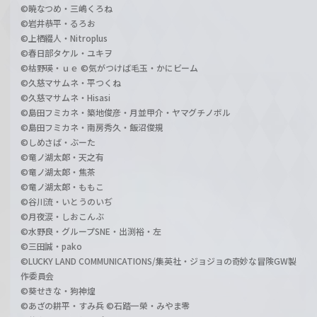
©暁なつめ・三嶋くろね
©岩井恭平・るろお
©上栖綴人・Nitroplus
©春日部タケル・ユキヲ
©枯野瑛・ｕｅ ©気がつけば毛玉・かにビーム
©久慈マサムネ・平つくね
©久慈マサムネ・Hisasi
©島田フミカネ・築地俊彦・月並甲介・ヤマグチノボル
©島田フミカネ・南房秀久・飯沼俊規
©しめさば・ぶーた
©竜ノ湖太郎・天之有
©竜ノ湖太郎・焦茶
©竜ノ湖太郎・ももこ
©谷川流・いとうのいぢ
©月夜涙・しおこんぶ
©水野良・グループSNE・出渕裕・左
©三田誠・pako
©LUCKY LAND COMMUNICATIONS/集英社・ジョジョの奇妙な冒険GW製
作委員会
©葵せきな・狗神煌
©あざの耕平・すみ兵 ©石踏一榮・みやま零