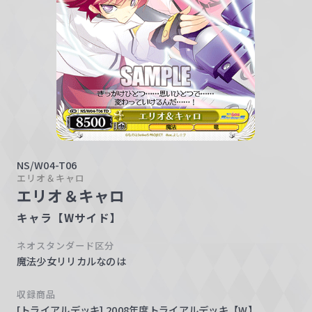
w
a
r
z
NS/W04-T06
エリオ＆キャロ
エリオ＆キャロ
キャラ【Wサイド】
ネオスタンダード区分
魔法少女リリカルなのは
収録商品
[トライアルデッキ] 2008年度トライアルデッキ【W】