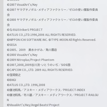
c
©2007 VisualArt's/Key
r
i
©2007 ヤマグチノボル･メディアファクトリー／ゼロの使い魔製作委員
z
会
a
©2008 ヤマグチノボル･メディアファクトリー／ゼロの使い魔製作委員
l
会
C
©なのはStrikerS PROJECT
h
©ATLUS CO.,LTD.1996,2006 ALL RIGHTS RESERVED.
a
©NIPPON ICHI SOFTWARE INC. ©TYPE-MOON All Rights Reserved.
n
©SEGA
©2005、2009 美水かがみ／角川書店
n
©2008 VisualArt's/Key
e
©2009 Nitroplus/Project Phantom
l
©2007,2008,2009谷川流･いとうのいぢ／
SOS団
©CAPCOM CO., LTD. 2009 ALL RIGHTS RESERVED.
©窪岡俊之
©BNGI
©ATLUS CO.,LTD. 1996,2008
©鎌池和馬／アスキー・メディアワークス／PROJECT-INDEX
©鎌池和馬／冬川基／アスキー・メディアワークス／PROJECT-RAILGU
N
©VisualArt's/Key/Angel Beats! Project