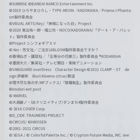
©SUNRISE ©BANDAI NAMCO Entertainment Inc.
©2019 ひろやまひろし・TYPE-MOON／KADOKAWA／Prisma☆Phanta
sm製作委員会
©VISUAL ARTS/Key/「神様になった日」Project
©2020 東出祐一郎・橘公司・NOCO/KADOKAWA/「デート・ア・バレッ
ト」製作委員会
©Project シンフォギアＸＶ
© Koi・芳文社／ご注文はBLOOM製作委員会ですか？
©春場ねぎ・講談社／「五等分の花嫁∬」製作委員会 ®KODANSHA
©葦原大介／集英社・テレビ朝日・東映アニメーション
©VANGUARD overDress Character Design ©2021 CLAMP・ST de
sign:伊藤彰 illust:Kinema citrus/獣道
©理不尽な孫の手/MFブックス/「無職転生」製作委員会
©irodori ent post
© MARVEL
©大森藤ノ・SBクリエイティブ/ダンまち4製作委員会
© 2016 COVER Corp.
©D_CIDE TRAUMEREI PROJECT
©CIRCUS/ ©HIKOSEN
©2001-2021 CIRCUS
© SEGA / © Colorful Palette Inc. / © Crypton Future Media, INC. ww