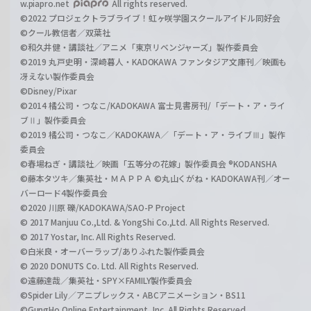
w.piapro.net
All rights reserved.
©2022 プロジェクトラブライブ！虹ヶ咲学園スクールアイドル同好会
©クール教信者／双葉社
©和久井健・講談社／アニメ「東京リベンジャーズ」製作委員会
©2019 丸戸史明・深崎暮人・KADOKAWA ファンタジア文庫刊／映画も
冴えない製作委員会
©Disney/Pixar
©2014 橘公司・つなこ/KADOKAWA 富士見書房刊/「デート・ア・ライ
ブⅡ」製作委員会
©2019 橘公司・つなこ／KADOKAWA／「デート・ア・ライブⅢ」製作
委員会
©春場ねぎ・講談社／映画「五等分の花嫁」製作委員会 ®KODANSHA
©藤本タツキ／集英社・ＭＡＰＰＡ ©丸山くがね・KADOKAWA刊／オー
バーロード4製作委員会
©2020 川原 礫/KADOKAWA/SAO-P Project
© 2017 Manjuu Co.,Ltd. & YongShi Co.,Ltd. All Rights Reserved.
© 2017 Yostar, Inc. All Rights Reserved.
©白米良・オーバーラップ/ありふれた製作委員会
© 2020 DONUTS Co. Ltd. All Rights Reserved.
©遠藤達哉／集英社・SPY×FAMILY製作委員会
©Spider Lily／アニプレックス・ABCアニメーション・BS11
©GungHo Online Entertainment, Inc. All Rights Reserved.