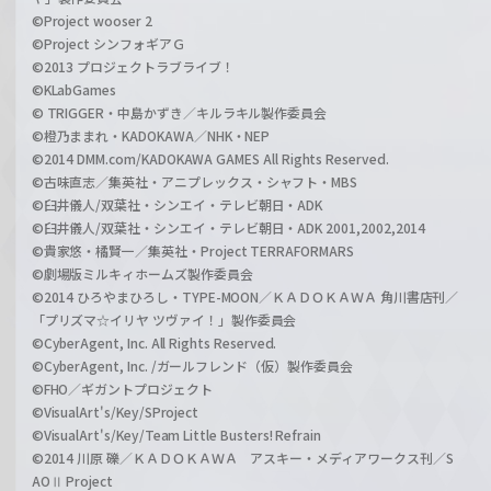
©Project wooser 2
©Project シンフォギアＧ
©2013 プロジェクトラブライブ！
©KLabGames
© TRIGGER・中島かずき／キルラキル製作委員会
©橙乃ままれ・KADOKAWA／NHK・NEP
©2014 DMM.com/KADOKAWA GAMES All Rights Reserved.
©古味直志／集英社・アニプレックス・シャフト・MBS
©臼井儀人/双葉社・シンエイ・テレビ朝日・ADK
©臼井儀人/双葉社・シンエイ・テレビ朝日・ADK 2001,2002,2014
©貴家悠・橘賢一／集英社・Project TERRAFORMARS
©劇場版ミルキィホームズ製作委員会
©2014 ひろやまひろし・TYPE-MOON／ＫＡＤＯＫＡＷＡ 角川書店刊／
「プリズマ☆イリヤ ツヴァイ！」製作委員会
©CyberAgent, Inc. All Rights Reserved.
©CyberAgent, Inc. /ガールフレンド（仮）製作委員会
©FHO／ギガントプロジェクト
©VisualArt's/Key/SProject
©VisualArt's/Key/Team Little Busters! Refrain
©2014 川原 礫／ＫＡＤＯＫＡＷＡ アスキー・メディアワークス刊／S
AOⅡ Project