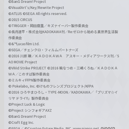
©BanG Dream! Project
©VisualArt's/Key/Rewrite Project
©ATLUS ©SEGA All rights reserved.
©2015 CIRCUS
©TRIGGER・岡田麿里／キズナイーバー製作委員会
©長月達平・株式会社KADOKAWA刊／Re:ゼロから始める異世界生活製
作委員会
©&™Lucasfilm Ltd.
©SEGA／チェンクロ・フィルムパートナーズ
©2016 川原 礫／ＫＡＤＯＫＡＷＡ アスキー・メディアワークス刊／S
AO MOVIE Project
©ViVid Strike PROJECT ©2016 暁なつめ・三嶋くろね／ＫＡＤＯＫＡ
ＷＡ／このすば製作委員会
©ミルキィFFPN製作委員会
© Pokelabo, Inc. ©けものフレンズプロジェクト/KFPA
©2016 ひろやまひろし・TYPE-MOON／KADOKAWA／「プリズマ☆イ
リヤ ドライ!!」製作委員会
©Project Luck & Logic
©Project シンフォギアAXZ
©BanG Dream! Project
©Craft Egg Inc.
©SEGA／ ©Crypton Future Media, INC. www.piapro.net