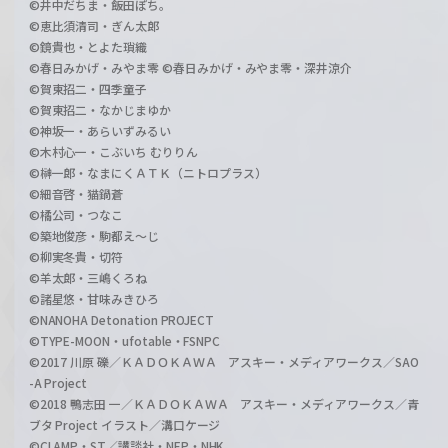
©井中だちま・飯田ぽち。
©恵比須清司・ぎん太郎
©鏡貴也・とよた瑣織
©春日みかげ・みやま零 ©春日みかげ・みやま零・深井涼介
©賀東招二・四季童子
©賀東招二・なかじまゆか
©神坂一・あらいずみるい
©木村心一・こぶいち むりりん
©榊一郎・なまにくＡＴＫ（ニトロプラス）
©細音啓・猫鍋蒼
©橘公司・つなこ
©築地俊彦・駒都え～じ
©柳実冬貴・切符
©羊太郎・三嶋くろね
©諸星悠・甘味みきひろ
©NANOHA Detonation PROJECT
©TYPE-MOON・ufotable・FSNPC
©2017 川原 礫／ＫＡＤＯＫＡＷＡ アスキー・メディアワークス／SAO
-A Project
©2018 鴨志田 一／ＫＡＤＯＫＡＷＡ アスキー・メディアワークス／青
ブタ Project イラスト／溝口ケージ
©CLAMP・ST／講談社・NEP・NHK