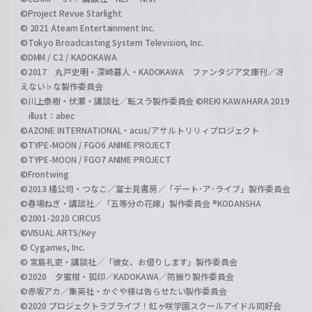
©Project Revue Starlight
© 2021 Ateam Entertainment Inc.
©Tokyo Broadcasting System Television, Inc.
©DMM / C2 / KADOKAWA
©2017 丸戸史明・深崎暮人・KADOKAWA ファンタジア文庫刊／冴
えない♭な製作委員会
©川上泰樹・伏瀬・講談社／転スラ製作委員会 ©REKI KAWAHARA 2019
illust：abec
©AZONE INTERNATIONAL・acus/アサルトリリィプロジェクト
©TYPE-MOON / FGO6 ANIME PROJECT
©TYPE-MOON / FGO7 ANIME PROJECT
©Frontwing
©2013 橘公司・つなこ／富士見書房／「デート･ア･ライブ」製作委員会
©春場ねぎ・講談社／「五等分の花嫁」製作委員会 ®KODANSHA
©2001-2020 CIRCUS
©VISUAL ARTS/Key
© Cygames, Inc.
© 宮島礼吏・講談社／「彼女、お借りします」製作委員会
©2020 夕蜜柑・狐印／KADOKAWA／防振り製作委員会
©赤坂アカ／集英社・かぐや様は告らせたい製作委員会
©2020 プロジェクトラブライブ！虹ヶ咲学園スクールアイドル同好会