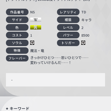
NS
TD
作品番号
レアリティ
キャラ
サイド
種類
2
色
レベル
1
8500
コスト
パワー
ソウル
トリガー
魔法・竜
特徴
きっかけひとつ……思いひとつで……
フレーバー
変わっていけるんだ……！
-
キーワード